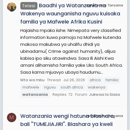
Baadhi ya Watanzania na
Tetesi:
JamiiForums Tanzania
Wakenya waunganisha nguvu kuisaka
familia ya Mafwele Afrika Kusini
Hajaisha mpaka iishe. Nimepata very classified
information kuwa pamoja na Mafwele kutenda
makosa makubwa ya uhalifu dhidi ya
ubinadamu( Crime against humanity), alijua
kabisa ipo siku atawindwa. Sasa Ili Aishi Kwa
amani alihamisha familia yake Uko South Africa.
Sasa kama mjuavyo ubaya haudumu...
Mto wa mbu
Thread
Jul 26, 2026
africa
familia
mafwele
nguvu
south africa
wakenya
watanzania
Replies: 72
Forum:
Jukwaa la Siasa
Watanzania wengi hatuna biashara,
JamiiForums Tanzania
M
bali "TUMEJIAJIRI". Biashara ya kweli