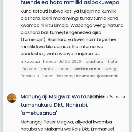
huendelea hata mmiliki asipokuwepo.
Kuna tofauti kubwa kati ya kujiajiri na kumiliki
biashara, lakini mara nyingi tunavitumia kana
kwamba ni kitu kimoja. Wabongo wengi hatuna
biashara bali tumejitengenezea ajira
(tumejiajiri). Biashara ya kweli haimtegemei
mmiliki kwa kila uamuzi. Ina mfumo wa
uendeshaji, watu wenye majukumu...
mkata uzi
Thread
Jul 26, 2026
biashara
hata
hatuna
mmiliki
neno
watanzania
wengi
Replies: 3
Forum:
Biashara, Uchumi na Ujasiriamali
Mchungaji Msigwa: Watanzania
JamiiForums Tanzania
tumshukuru Dkt. Nchimbi,
'ametusanua'
Mchungaji Peter Msigwa, aliyedai kwamba
hotuba ya Makamu wa Rais Dkt. Emmanuel