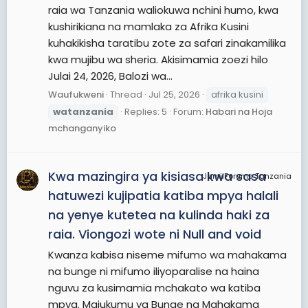
raia wa Tanzania waliokuwa nchini humo, kwa
kushirikiana na mamlaka za Afrika Kusini
kuhakikisha taratibu zote za safari zinakamilika
kwa mujibu wa sheria. Akisimamia zoezi hilo
Julai 24, 2026, Balozi wa...
Waufukweni
Thread
Jul 25, 2026
afrika kusini
watanzania
Replies: 5
Forum:
Habari na Hoja
mchanganyiko
Kwa mazingira ya kisiasa kwa sasa
JamiiForums Tanzania
hatuwezi kujipatia katiba mpya halali
na yenye kutetea na kulinda haki za
raia. Viongozi wote ni Null and void
Kwanza kabisa niseme mifumo wa mahakama
na bunge ni mifumo iliyoparalise na haina
nguvu za kusimamia mchakato wa katiba
mpya. Majukumu ya Bunge na Mahakama