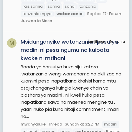
rais samia
samia
sana
tanzania
tanzania mpya
watanzania
Replies: 17
Forum:
Jukwaa la Siasa
Msidanganyike watanzania , pesa ya
JamiiForums Tanzania
M
madini ni pesa ngumu na kuipata
kwake ni mtihani
Baada ya harusi ya huko sijui katoro
,watanzania wengi wamehama na akili zao na
kuamini pesa inapatikana kirahisi kama mtu
atajichanganya kuingia kwenye chain ya
biashara ya madini . Ni kweli huko pesa
inapatikana sawa na maeneo mengine tu ,
yaani huko pia kuna hitaji commitment, Imani
na...
mwanyaluke
Thread
Sunday at 3:22 PM
madini
mtihani
ngumu
pesa
watanzania
Replies: