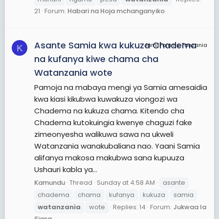
21
Forum:
Habari na Hoja mchanganyiko
Asante Samia kwa kukuza Chadema
JamiiForums Tanzania
K
na kufanya kiwe chama cha
Watanzania wote
Pamoja na mabaya mengi ya Samia amesaidia
kwa kiasi kikubwa kuwakuza viongozi wa
Chadema na kukuza chama. Kitendo cha
Chadema kutokuingia kwenye chaguzi fake
zimeonyesha walikuwa sawa na ukweli
Watanzania wanakubaliana nao. Yaani Samia
alifanya makosa makubwa sana kupuuza
Ushauri kabla ya...
Kamundu
Thread
Sunday at 4:58 AM
asante
chadema
chama
kufanya
kukuza
samia
watanzania
wote
Replies: 14
Forum:
Jukwaa la
Siasa