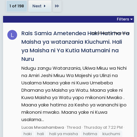
Last
1 of 198
Next
Filters
Rais Samia Ametendea Haki Hatima Ya
JamiiForums Tanzania
L
Maisha ya watanzania Kiuchumi. Hali
ya Maisha ni Ya Kutia Matumaini na
Nuru
Ndugu zangu Watanzania, Ukiwa Mkuu wa Nchi
na Amiri Jeshi Mkuu Wa Majeshi ya Ulinzi na
Usalama Maana yake ni Kuwa Umebeba
Dhamana ya Maisha ya Watu. Maana yake ni
Kuwa Maisha ya Watu yapo mikononi Mwako .
Maana yake hatima za Kesho ya wananchi ipo
mikononi mwako. Maana yake ni Kuwa
usalama...
Lucas Mwashambwa
Thread
Thursday at 7:22 PM
haki
hali
hali ya maisha
hatima
kiuchumi