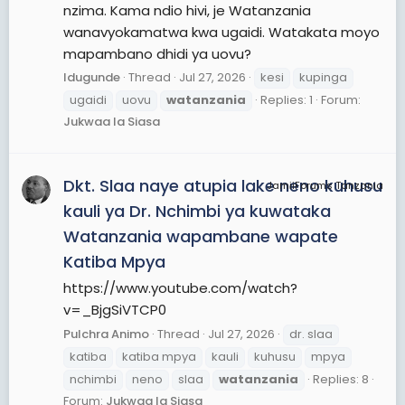
nzima. Kama ndio hivi, je Watanzania
wanavyokamatwa kwa ugaidi. Watakata moyo
mapambano dhidi ya uovu?
Idugunde
Thread
Jul 27, 2026
kesi
kupinga
ugaidi
uovu
watanzania
Replies: 1
Forum:
Jukwaa la Siasa
Dkt. Slaa naye atupia lake neno kuhusu
JamiiForums Tanzania
kauli ya Dr. Nchimbi ya kuwataka
Watanzania wapambane wapate
Katiba Mpya
https://www.youtube.com/watch?
v=_BjgSiVTCP0
Pulchra Animo
Thread
Jul 27, 2026
dr. slaa
katiba
katiba mpya
kauli
kuhusu
mpya
nchimbi
neno
slaa
watanzania
Replies: 8
Forum:
Jukwaa la Siasa