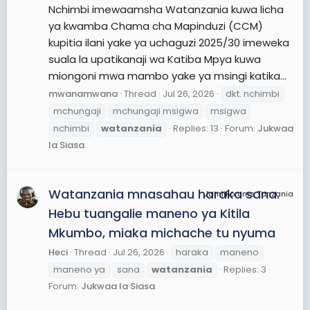
Nchimbi imewaamsha Watanzania kuwa licha
ya kwamba Chama cha Mapinduzi (CCM)
kupitia ilani yake ya uchaguzi 2025/30 imeweka
suala la upatikanaji wa Katiba Mpya kuwa
miongoni mwa mambo yake ya msingi katika...
mwanamwana
Thread
Jul 26, 2026
dkt. nchimbi
mchungaji
mchungaji msigwa
msigwa
nchimbi
watanzania
Replies: 13
Forum:
Jukwaa
la Siasa
Watanzania mnasahau haraka sana.
JamiiForums Tanzania
Hebu tuangalie maneno ya Kitila
Mkumbo, miaka michache tu nyuma
Heci
Thread
Jul 26, 2026
haraka
maneno
maneno ya
sana
watanzania
Replies: 3
Forum:
Jukwaa la Siasa