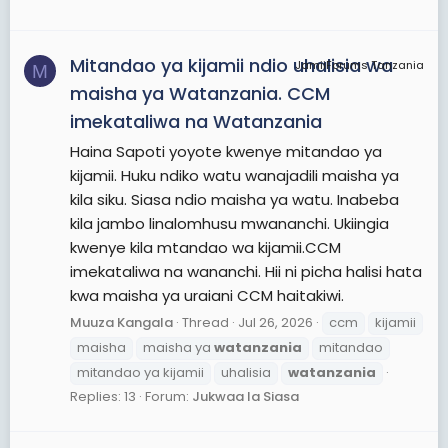
Mitandao ya kijamii ndio uhalisia wa
JamiiForums Tanzania
M
maisha ya Watanzania. CCM
imekataliwa na Watanzania
Haina Sapoti yoyote kwenye mitandao ya
kijamii. Huku ndiko watu wanajadili maisha ya
kila siku. Siasa ndio maisha ya watu. Inabeba
kila jambo linalomhusu mwananchi. Ukiingia
kwenye kila mtandao wa kijamii.CCM
imekataliwa na wananchi. Hii ni picha halisi hata
kwa maisha ya uraiani CCM haitakiwi.
Muuza Kangala
Thread
Jul 26, 2026
ccm
kijamii
maisha
maisha ya
watanzania
mitandao
mitandao ya kijamii
uhalisia
watanzania
Replies: 13
Forum:
Jukwaa la Siasa