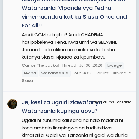
Watanzania, Vipande vya Fedha
vimemuondoa katika Siasa Once and
For all!!
Arudi CCM ni kujifia!! Arudi CHADEMA
hatipokelewa Tena. Kwa umri wa SELASINI,
Jamaa bado alikua na miaka ya kutosha
kufanya Siasa. Njaaaa za kipumbavu
Carlos The Jackal
Thread
Jul 30, 2026
bwege
fedha
watanzania
Replies: 6
Forum:
Jukwaa la
Siasa
Je, kesi za ugaidi ziawafanya
JamiiForums Tanzania
Watanzania kupinga uovu?
Ugaidi ni tuhuma kali sana na ndio maana ni
kosa ambalo linapingwa na kudhibitiwa
kimataifa. Gaidi wa Tanzania ni gaidi wa dunia