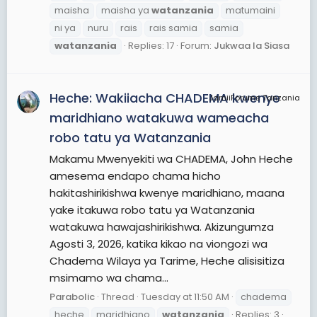
maisha
maisha ya
watanzania
matumaini
ni ya
nuru
rais
rais samia
samia
watanzania
Replies: 17
Forum:
Jukwaa la Siasa
Heche: Wakiiacha CHADEMA kwenye
JamiiForums Tanzania
maridhiano watakuwa wameacha
robo tatu ya Watanzania
Makamu Mwenyekiti wa CHADEMA, John Heche
amesema endapo chama hicho
hakitashirikishwa kwenye maridhiano, maana
yake itakuwa robo tatu ya Watanzania
watakuwa hawajashirikishwa. Akizungumza
Agosti 3, 2026, katika kikao na viongozi wa
Chadema Wilaya ya Tarime, Heche alisisitiza
msimamo wa chama...
Parabolic
Thread
Tuesday at 11:50 AM
chadema
heche
maridhiano
watanzania
Replies: 3