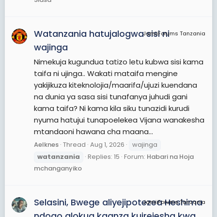
Watanzania hatujalogwa sisi ni
JamiiForums Tanzania
wajinga
Nimekuja kugundua tatizo letu kubwa sisi kama
taifa ni ujinga.. Wakati mataifa mengine
yakijikuza kiteknolojia/maarifa/ujuzi kuendana
na dunia ya sasa sisi tunafanya juhudi gani
kama taifa? Ni kama kila siku tunazidi kurudi
nyuma hatujui tunapoelekea Vijana wanakesha
mtandaoni hawana cha maana...
Aelknes
Thread
Aug 1, 2026
wajinga
watanzania
Replies: 15
Forum:
Habari na Hoja
mchanganyiko
Selasini, Bwege aliyejipotezea Heshima
JamiiForums Tanzania
ndogo alokua kaanza kuirejesha kwa