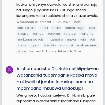
katika nchi yenye utawala wa sheria ni pamoja
na Bunge (Legislature) 1. Kutunga sheria –
kutengeneza na kupitisha sheria zinazotawala...
Wakusoma 12
Thread
Jul 25, 2026
haki
haki za raia
halali
katiba
katiba mpya
kauli
kisiasa
kulinda
kusema
kutetea
makamu
makamu wa rais
mazingira
mpya
raia
rais
sana
ugaidi
viashiria
viongozi
watanzania
wote
Replies: 5
Forum:
Jukwaa la Siasa
Alichomaanisha Dr. Nchimbi aliposema
JamiiForums Tanzania
S
Watanzania tupambanie katiba mpya
- ni kweli ni jambo la msingi sana na
mpambano mkubwa unaokuja!
Wengi wetu hatukumuelewa Dr. Nchimbi pale
aliposema Watanzania tupambane ili kupata