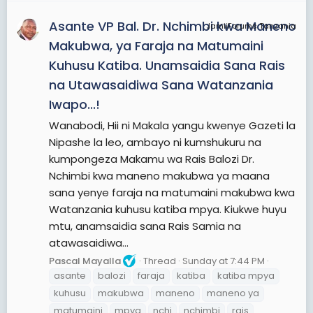
Asante VP Bal. Dr. Nchimbi kwa Maneno
JamiiForums Tanzania
Makubwa, ya Faraja na Matumaini
Kuhusu Katiba. Unamsaidia Sana Rais
na Utawasaidiwa Sana Watanzania
Iwapo...!
Wanabodi, Hii ni Makala yangu kwenye Gazeti la
Nipashe la leo, ambayo ni kumshukuru na
kumpongeza Makamu wa Rais Balozi Dr.
Nchimbi kwa maneno makubwa ya maana
sana yenye faraja na matumaini makubwa kwa
Watanzania kuhusu katiba mpya. Kiukwe huyu
mtu, anamsaidia sana Rais Samia na
atawasaidiwa...
Pascal Mayalla
Thread
Sunday at 7:44 PM
asante
balozi
faraja
katiba
katiba mpya
kuhusu
makubwa
maneno
maneno ya
matumaini
mpya
nchi
nchimbi
rais