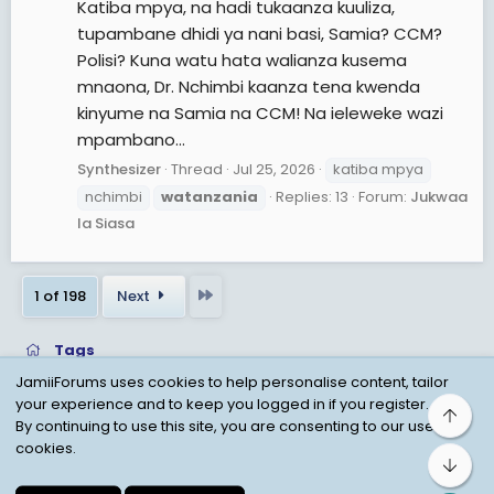
Katiba mpya, na hadi tukaanza kuuliza,
tupambane dhidi ya nani basi, Samia? CCM?
Polisi? Kuna watu hata walianza kusema
mnaona, Dr. Nchimbi kaanza tena kwenda
kinyume na Samia na CCM! Na ieleweke wazi
mpambano...
Synthesizer
Thread
Jul 25, 2026
katiba mpya
nchimbi
watanzania
Replies: 13
Forum:
Jukwaa
la Siasa
Last
1 of 198
Next
Tags
JamiiForums uses cookies to help personalise content, tailor
your experience and to keep you logged in if you register.
Top
Child Protection Policy
Personal Data Protection
By continuing to use this site, you are consenting to our use of
cookies.
Contact us
Terms
Privacy Policy
Help
Bot