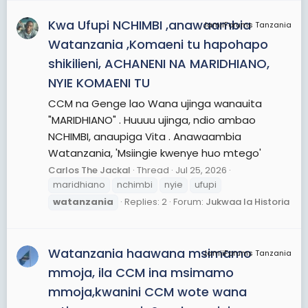
Kwa Ufupi NCHIMBI ,anawaambia
JamiiForums Tanzania
Watanzania ,Komaeni tu hapohapo
shikilieni, ACHANENI NA MARIDHIANO,
NYIE KOMAENI TU
CCM na Genge lao Wana ujinga wanauita
"MARIDHIANO" . Huuuu ujinga, ndio ambao
NCHIMBI, anaupiga Vita . Anawaambia
Watanzania, 'Msiingie kwenye huo mtego'
Carlos The Jackal
Thread
Jul 25, 2026
maridhiano
nchimbi
nyie
ufupi
watanzania
Replies: 2
Forum:
Jukwaa la Historia
Watanzania haawana msimamo
JamiiForums Tanzania
mmoja, ila CCM ina msimamo
mmoja,kwanini CCM wote wana