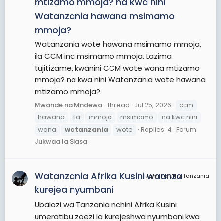
mtizamo mmoja? na kwa nini
Watanzania hawana msimamo
mmoja?
Watanzania wote hawana msimamo mmoja,
ila CCM ina msimamo mmoja. Lazima
tujitizame, kwanini CCM wote wana mtizamo
mmoja? na kwa nini Watanzania wote hawana
mtizamo mmoja?.
Mwande na Mndewa
Thread
Jul 25, 2026
ccm
hawana
ila
mmoja
msimamo
na kwa nini
wana
watanzania
wote
Replies: 4
Forum:
Jukwaa la Siasa
Watanzania Afrika Kusini waanza
JamiiForums Tanzania
kurejea nyumbani
Ubalozi wa Tanzania nchini Afrika Kusini
umeratibu zoezi la kurejeshwa nyumbani kwa