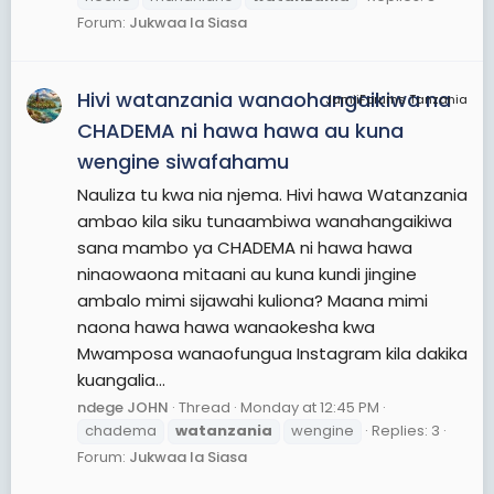
Forum:
Jukwaa la Siasa
Hivi watanzania wanaohangaikiwa na
JamiiForums Tanzania
CHADEMA ni hawa hawa au kuna
wengine siwafahamu
Nauliza tu kwa nia njema. Hivi hawa Watanzania
ambao kila siku tunaambiwa wanahangaikiwa
sana mambo ya CHADEMA ni hawa hawa
ninaowaona mitaani au kuna kundi jingine
ambalo mimi sijawahi kuliona? Maana mimi
naona hawa hawa wanaokesha kwa
Mwamposa wanaofungua Instagram kila dakika
kuangalia...
ndege JOHN
Thread
Monday at 12:45 PM
chadema
watanzania
wengine
Replies: 3
Forum:
Jukwaa la Siasa