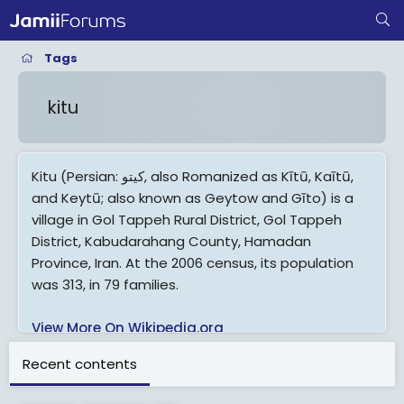
Tags
kitu
Kitu (Persian: كيتو‎, also Romanized as Kītū, Kaītū,
and Keytū; also known as Geytow and Gīto) is a
village in Gol Tappeh Rural District, Gol Tappeh
District, Kabudarahang County, Hamadan
Province, Iran. At the 2006 census, its population
was 313, in 79 families.
View More On Wikipedia.org
Recent contents