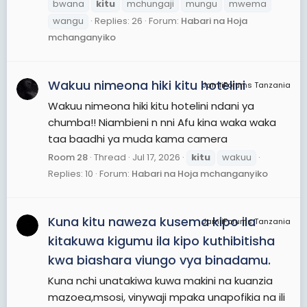
bwana
kitu
mchungaji
mungu
mwema
wangu
Replies: 26
Forum:
Habari na Hoja
mchanganyiko
Wakuu nimeona hiki kitu hotelini
JamiiForums Tanzania
Wakuu nimeona hiki kitu hotelini ndani ya
chumba!! Niambieni n nni Afu kina waka waka
taa baadhi ya muda kama camera
Room 28
Thread
Jul 17, 2026
kitu
wakuu
Replies: 10
Forum:
Habari na Hoja mchanganyiko
Kuna kitu naweza kusema kipo ila
JamiiForums Tanzania
kitakuwa kigumu ila kipo kuthibitisha
kwa biashara viungo vya binadamu.
Kuna nchi unatakiwa kuwa makini na kuanzia
mazoea,msosi, vinywaji mpaka unapofikia na ili