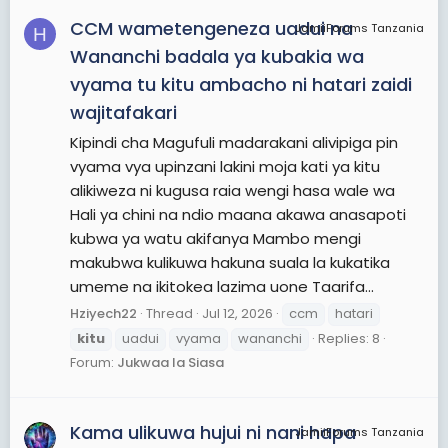
CCM wametengeneza uadui na
JamiiForums Tanzania
H
Wananchi badala ya kubakia wa
vyama tu kitu ambacho ni hatari zaidi
wajitafakari
Kipindi cha Magufuli madarakani alivipiga pin
vyama vya upinzani lakini moja kati ya kitu
alikiweza ni kugusa raia wengi hasa wale wa
Hali ya chini na ndio maana akawa anasapoti
kubwa ya watu akifanya Mambo mengi
makubwa kulikuwa hakuna suala la kukatika
umeme na ikitokea lazima uone Taarifa...
Hziyech22
Thread
Jul 12, 2026
ccm
hatari
kitu
uadui
vyama
wananchi
Replies: 8
Forum:
Jukwaa la Siasa
Kama ulikuwa hujui ni nani hapa
JamiiForums Tanzania