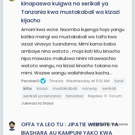
kinapaswa kuigwa na serikali ya
Tanzania kwa mustakabali wa kizazi
kijacho
Amani kwa wote. Naomba kujenga hoja yangu
katika msingi wa mustakabali wa taifa kwa
vizazi vinavyo tuandama. Mimi kama baba
ambaye nina watoto , moja kati kitu kinacho
nipa mawazo makubwa ninini nitawaachia
watoto wangu, na kizazi kinacho tokana na
mimi. Wazee wangu walishindwa kacha...
Pendaelli
Thread
Wednesday at 11:01 AM
fund
kitu
kizazi
mustakabali
norway
serikali
serikali ya tanzania
tanzania
Replies: 11
Forum:
Jukwaa la Siasa
OFFA YA LEO TU : JIPATIE WEBSITE YA
JamiiForums Tanzania
BIASHARA AU KAMPUNI YAKO KWA