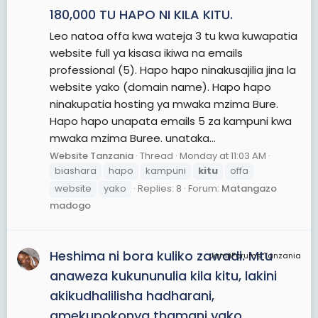
180,000 TU HAPO NI KILA KITU.
Leo natoa offa kwa wateja 3 tu kwa kuwapatia
website full ya kisasa ikiwa na emails
professional (5). Hapo hapo ninakusajilia jina la
website yako (domain name). Hapo hapo
ninakupatia hosting ya mwaka mzima Bure.
Hapo hapo unapata emails 5 za kampuni kwa
mwaka mzima Buree. unataka...
Website Tanzania
Thread
Monday at 11:03 AM
biashara
hapo
kampuni
kitu
offa
website
yako
Replies: 8
Forum:
Matangazo
madogo
Heshima ni bora kuliko zawadi. Mtu
JamiiForums Tanzania
anaweza kukununulia kila kitu, lakini
akikudhalilisha hadharani,
amekupokonya thamani yako.