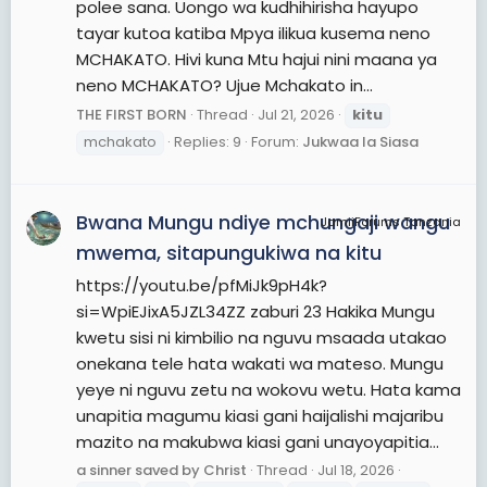
polee sana. Uongo wa kudhihirisha hayupo
tayar kutoa katiba Mpya ilikua kusema neno
MCHAKATO. Hivi kuna Mtu hajui nini maana ya
neno MCHAKATO? Ujue Mchakato in...
THE FIRST BORN
Thread
Jul 21, 2026
kitu
mchakato
Replies: 9
Forum:
Jukwaa la Siasa
Bwana Mungu ndiye mchungaji wangu
JamiiForums Tanzania
mwema, sitapungukiwa na kitu
https://youtu.be/pfMiJk9pH4k?
si=WpiEJixA5JZL34ZZ zaburi 23 Hakika Mungu
kwetu sisi ni kimbilio na nguvu msaada utakao
onekana tele hata wakati wa mateso. Mungu
yeye ni nguvu zetu na wokovu wetu. Hata kama
unapitia magumu kiasi gani haijalishi majaribu
mazito na makubwa kiasi gani unayoyapitia...
a sinner saved by Christ
Thread
Jul 18, 2026