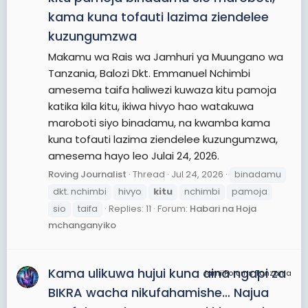
kama kuna tofauti lazima ziendelee
kuzungumzwa
Makamu wa Rais wa Jamhuri ya Muungano wa
Tanzania, Balozi Dkt. Emmanuel Nchimbi
amesema taifa haliwezi kuwaza kitu pamoja
katika kila kitu, ikiwa hivyo hao watakuwa
maroboti siyo binadamu, na kwamba kama
kuna tofauti lazima ziendelee kuzungumzwa,
amesema hayo leo Julai 24, 2026.
Roving Journalist
Thread
Jul 24, 2026
binadamu
dkt. nchimbi
hivyo
kitu
nchimbi
pamoja
sio
taifa
Replies: 11
Forum:
Habari na Hoja
mchanganyiko
Kama ulikuwa hujui kuna aina ngapi za
JamiiForums Tanzania
BIKRA wacha nikufahamishe… Najua