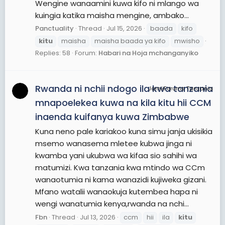
Wengine wanaamini kuwa kifo ni mlango wa
kuingia katika maisha mengine, ambako...
Panctuality
Thread
Jul 15, 2026
baada
kifo
kitu
maisha
maisha baada ya kifo
mwisho
Replies: 58
Forum:
Habari na Hoja mchanganyiko
Rwanda ni nchii ndogo ila kwa tanzania
JamiiForums Tanzania
mnapoelekea kuwa na kila kitu hii CCM
inaenda kuifanya kuwa Zimbabwe
Kuna neno pale kariakoo kuna simu janja ukisikia
msemo wanasema mletee kubwa jinga ni
kwamba yani ukubwa wa kifaa sio sahihi wa
matumizi. Kwa tanzania kwa mtindo wa CCm
wanaotumia ni kama wanazidi kujiweka gizani.
Mfano watalii wanaokuja kutembea hapa ni
wengi wanatumia kenya,rwanda na nchi...
Fbn
Thread
Jul 13, 2026
ccm
hii
ila
kitu