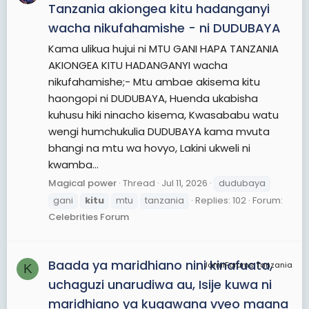
Tanzania akiongea kitu hadanganyi
wacha nikufahamishe - ni DUDUBAYA
Kama ulikua hujui ni MTU GANI HAPA TANZANIA
AKIONGEA KITU HADANGANYI wacha
nikufahamishe;- Mtu ambae akisema kitu
haongopi ni DUDUBAYA, Huenda ukabisha
kuhusu hiki ninacho kisema, Kwasababu watu
wengi humchukulia DUDUBAYA kama mvuta
bhangi na mtu wa hovyo, Lakini ukweli ni
kwamba...
Magical power
Thread
Jul 11, 2026
dudubaya
gani
kitu
mtu
tanzania
Replies: 102
Forum:
Celebrities Forum
Baada ya maridhiano nini kinafuata,
JamiiForums Tanzania
K
uchaguzi unarudiwa au, Isije kuwa ni
maridhiano ya kugawana vyeo maana