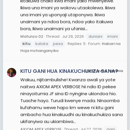
kitakuwa chako kwa imani yako mwenyewe.
Ikiwa una imani ya wokovu utaokolewa. Ikiwa
una imani ya uponyaji utaponywa. Ikiwa
unaimani ya ndoa bora, ndoa yako itakuwa
bora, Ikiwa unaimani ya ufanisi...
Matunzo 02
Thread
Jul 29, 2026
duniani
imani
kitu
kutoka
pesa
Replies: 5
Forum:
Habari na
Hoja mchanganyiko
KITU GANI HUA KINAKUCHUKIZA SANA?
JamiiForums Tanzania
Wakuu, nijitambulishe! Kwanza awali ya yote
naitwa AXIOM APEX VERBOSE hii ndio ID pekee
ninayoitumia JF sina ID nyingine ukiondoa hio.
Tuache hayo. Turudi kwenye mada. Ninaomba
kufahamu wewe hapo km wewe ni kitu gani
ambacho hua kinakuudhi au kinakuchukiza sana
ukifanyiwa au ukiambiwa...
AXIOM APEX VERBOSE
Thread
Jul 27, 2026
gani