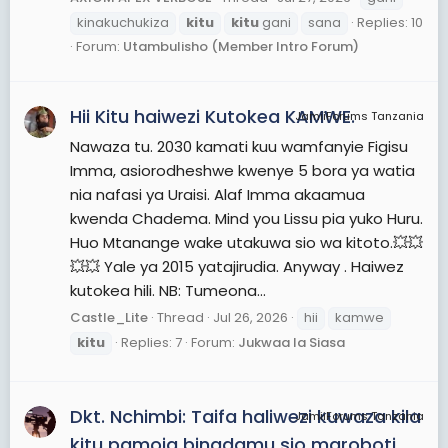
kinakuchukiza
kitu
kitu
gani
sana
Replies: 10
Forum:
Utambulisho (Member Intro Forum)
Hii Kitu haiwezi Kutokea KAMWE.
JamiiForums Tanzania
Nawaza tu. 2030 kamati kuu wamfanyie Figisu
Imma, asiorodheshwe kwenye 5 bora ya watia
nia nafasi ya Uraisi. Alaf Imma akaamua
kwenda Chadema. Mind you Lissu pia yuko Huru.
Huo Mtanange wake utakuwa sio wa kitoto.💥💥
💥💥 Yale ya 2015 yatajirudia. Anyway . Haiwez
kutokea hili. NB: Tumeona...
Castle_Lite
Thread
Jul 26, 2026
hii
kamwe
kitu
Replies: 7
Forum:
Jukwaa la Siasa
Dkt. Nchimbi: Taifa haliwezi kuwaza kila
JamiiForums Tanzania
kitu pamoja binadamu sio maroboti,