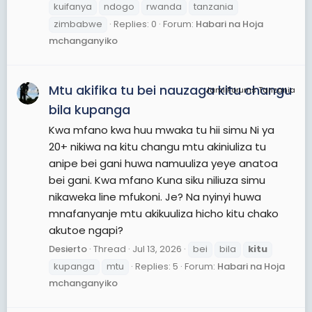
kuifanya
ndogo
rwanda
tanzania
zimbabwe
Replies: 0
Forum:
Habari na Hoja
mchanganyiko
Mtu akifika tu bei nauzaga kitu changu
JamiiForums Tanzania
bila kupanga
Kwa mfano kwa huu mwaka tu hii simu Ni ya
20+ nikiwa na kitu changu mtu akiniuliza tu
anipe bei gani huwa namuuliza yeye anatoa
bei gani. Kwa mfano Kuna siku niliuza simu
nikaweka line mfukoni. Je? Na nyinyi huwa
mnafanyanje mtu akikuuliza hicho kitu chako
akutoe ngapi?
Desierto
Thread
Jul 13, 2026
bei
bila
kitu
kupanga
mtu
Replies: 5
Forum:
Habari na Hoja
mchanganyiko