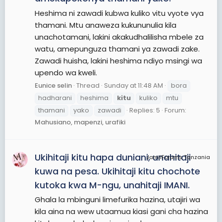
Heshima ni zawadi kubwa kuliko vitu vyote vya
thamani. Mtu anaweza kukununulia kila
unachotamani, lakini akakudhalilisha mbele za
watu, amepunguza thamani ya zawadi zake.
Zawadi huisha, lakini heshima ndiyo msingi wa
upendo wa kweli.
Eunice selin
Thread
Sunday at 11:48 AM
bora
hadharani
heshima
kitu
kuliko
mtu
thamani
yako
zawadi
Replies: 5
Forum:
Mahusiano, mapenzi, urafiki
Ukihitaji kitu hapa duniani, unahitaji
JamiiForums Tanzania
kuwa na pesa. Ukihitaji kitu chochote
kutoka kwa M-ngu, unahitaji IMANI.
Ghala la mbinguni limefurika hazina, utajiri wa
kila aina na wew utaamua kiasi gani cha hazina