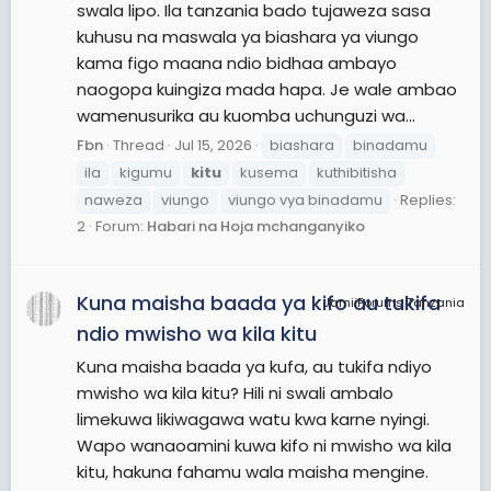
swala lipo. Ila tanzania bado tujaweza sasa
kuhusu na maswala ya biashara ya viungo
kama figo maana ndio bidhaa ambayo
naogopa kuingiza mada hapa. Je wale ambao
wamenusurika au kuomba uchunguzi wa...
Fbn
Thread
Jul 15, 2026
biashara
binadamu
ila
kigumu
kitu
kusema
kuthibitisha
naweza
viungo
viungo vya binadamu
Replies:
2
Forum:
Habari na Hoja mchanganyiko
Kuna maisha baada ya kifo au tukifa
JamiiForums Tanzania
ndio mwisho wa kila kitu
Kuna maisha baada ya kufa, au tukifa ndiyo
mwisho wa kila kitu? Hili ni swali ambalo
limekuwa likiwagawa watu kwa karne nyingi.
Wapo wanaoamini kuwa kifo ni mwisho wa kila
kitu, hakuna fahamu wala maisha mengine.