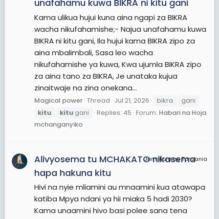
unafahamu kuwa BIKRA ni kitu gani
Kama ulikua hujui kuna aina ngapi za BIKRA
wacha nikufahamishe;- Najua unafahamu kuwa
BIKRA ni kitu gani, Ila hujui kama BIKRA zipo za
aina mbalimbali, Sasa leo wacha
nikufahamishe ya kuwa, Kwa ujumla BIKRA zipo
za aina tano za BIKRA, Je unataka kujua
zinaitwaje na zina onekana...
Magical power
Thread
Jul 21, 2026
bikra
gani
kitu
kitu
gani
Replies: 45
Forum:
Habari na Hoja
mchanganyiko
Alivyosema tu MCHAKATO nikasema
JamiiForums Tanzania
hapa hakuna kitu
Hivi na nyie mliamini au mnaamini kua atawapa
katiba Mpya ndani ya hii miaka 5 hadi 2030?
Kama unaamini hivo basi polee sana tena