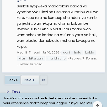
Serikali iliyojiweka madarakani baada ya
vyombo vya ulinzi na usalama kuratibu wizi wa
kura, kuua raia na kumuapisha ndani ya kambi
ya jeshi.... wamekuja na drama kabambe
iitwayo TUNATAKA MARIDHIANO Yaani, wao
wamechezea katiba na mifumo yote ya haki,
wameibaka demokrasia mchana kweupe na
kuipa...
Msanii
Thread
Jul 10, 2026
gani
hata
kabla
kitu
kitu
gani
maridhiano
Replies: 7
Forum:
Jukwaa la Siasa
Last
1 of 74
Next
Tags
JamiiForums uses cookies to help personalise content, tailor
your experience and to keep you logged in if you register.
Top