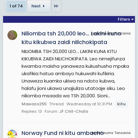
Last
1 of 74
Next
Filters
Niliomba tsh 20,000 leo... Lakini kuna
JamiiForums Tanzania
kitu kikubwa zaidi nilichokipata
NILIOMBA TSH 20,000 LEO... LAKINI KUNA KITU
KIKUBWA ZAIDI NILICHOKIPATA. Leo nimejifunza
kwamba maisha yanaweza kukushusha mpaka
ukafikia hatua ambayo hukuwahi kufikiria.
Unaweza kuamka ukiwa na ndoto kubwa,
halafu jioni ukawa unajiuliza utatoaje siku. Leo
niliomba msaada wa TSh 20,000. Sioni...
Mawazo255
Thread
Wednesday at 10:31 PM
kitu
Replies: 13
Forum:
JF Chit-Chats
Norway Fund ni kitu ambacho
JamiiForums Tanzania