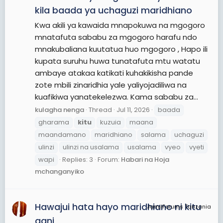
kila baada ya uchaguzi maridhiano
Kwa akili ya kawaida mnapokuwa na mgogoro
mnatafuta sababu za mgogoro harafu ndo
mnakubaliana kuutatua huo mgogoro , Hapo ili
kupata suruhu huwa tunatafuta mtu watatu
ambaye atakaa katikati kuhakikisha pande
zote mbili zinaridhia yale yaliyojadiliwa na
kuafikiwa yanatekelezwa. Kama sababu za...
kulagha nenga
Thread
Jul 11, 2026
baada
gharama
kitu
kuzuia
maana
maandamano
maridhiano
salama
uchaguzi
ulinzi
ulinzi na usalama
usalama
vyeo
vyeti
wapi
Replies: 3
Forum:
Habari na Hoja
mchanganyiko
Hawajui hata hayo maridhiano ni kitu
JamiiForums Tanzania
gani