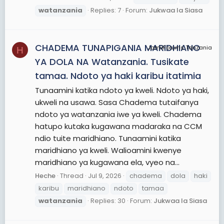
watanzania
Replies: 7
Forum:
Jukwaa la Siasa
CHADEMA TUNAPIGANIA MARIDHIANO
JamiiForums Tanzania
H
YA DOLA NA Watanzania. Tusikate
tamaa. Ndoto ya haki karibu itatimia
Tunaamini katika ndoto ya kweli. Ndoto ya haki,
ukweli na usawa. Sasa Chadema tutaifanya
ndoto ya watanzania iwe ya kweli. Chadema
hatupo kutaka kugawana madaraka na CCM
ndio tuite maridhiano. Tunaamini katika
maridhiano ya kweli. Walioamini kwenye
maridhiano ya kugawana ela, vyeo na...
Heche
Thread
Jul 9, 2026
chadema
dola
haki
karibu
maridhiano
ndoto
tamaa
watanzania
Replies: 30
Forum:
Jukwaa la Siasa