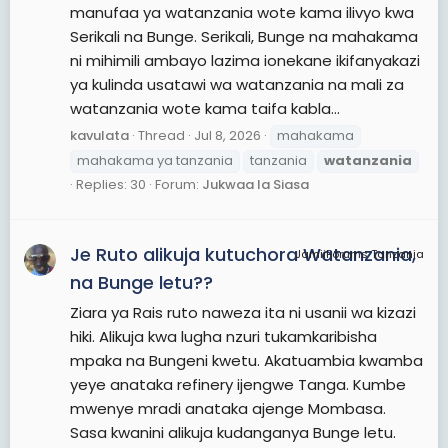
manufaa ya watanzania wote kama ilivyo kwa
Serikali na Bunge. Serikali, Bunge na mahakama
ni mihimili ambayo lazima ionekane ikifanyakazi
ya kulinda usatawi wa watanzania na mali za
watanzania wote kama taifa kabla...
kavulata
Thread
Jul 8, 2026
mahakama
mahakama ya tanzania
tanzania
watanzania
Replies: 30
Forum:
Jukwaa la Siasa
Je Ruto alikuja kutuchora Watanzania,
JamiiForums Tanzania
na Bunge letu??
Ziara ya Rais ruto naweza ita ni usanii wa kizazi
hiki. Alikuja kwa lugha nzuri tukamkaribisha
mpaka na Bungeni kwetu. Akatuambia kwamba
yeye anataka refinery ijengwe Tanga. Kumbe
mwenye mradi anataka ajenge Mombasa.
Sasa kwanini alikuja kudanganya Bunge letu.