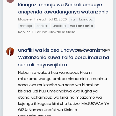
Kiongozi mmoja wa Serikali ambaye
anapenda kuwadanganya watanzania
Mawele
Thread
Jul 12, 2026
ila
kiongozi
mmoja
serikali
uhalisia
watanzania
Replies: 1
Forum:
Jukwaa la Siasa
Unafiki wa kisiasa unavyotukwamisha
JamiiForums Tanzania
Watanzania kuwa Taifa bora, imara na
serikali inayowajibika
Habari za wakati huu wanabodi. Hiuu ni
mtazamo wangu ambao ninaamini ni muhimu
sana kwa muktadha wa sasa wa kijamii na
kisiasa. Uzi huu umeandikwa kwa lugha ya
staha, uchambuzi wa kina, na mtazamo wa
kujenga ili kugusa kiini cha tatizo. MAJUKWAA YA
GIZA: Namna Unafiki wa Kisiasa
Unavyokwamisha...