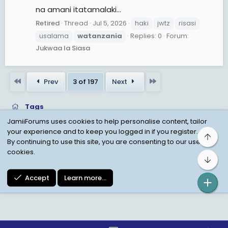
na amani itatamalaki...
Retired
Thread
Jul 5, 2026
haki
jwtz
risasi
usalama
watanzania
Replies: 0
Forum:
Jukwaa la Siasa
First
Last
Prev
3 of 197
Next
Tags
JamiiForums uses cookies to help personalise content, tailor
your experience and to keep you logged in if you register.
Top
Child Protection Policy
Personal Data Protection
By continuing to use this site, you are consenting to our use of
cookies.
Contact us
Terms
Privacy Policy
Help
Bot
Accept
Learn more…