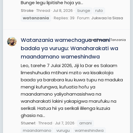
Bunge legu lipitishe hoja ya...
Stroke
Thread
Jul 8, 2026
bunge
ruto
watanzania
Replies: 39
Forum:
Jukwaa la Siasa
Watanzania wamechagua amani
JamiiForums Tanzania
badala ya vurugu: Wanaharakati wa
maandamano wameshindwa
Leo, tarehe 7 Julai 2026, Jiji la Dar es Salaam
limeshuhudia mtihani mzito wa kisaikolojia
baada ya barabara kuu kuwa tupu na maduka
mengi kufungwa, kufuatia hofu ya
maandamano yaliyohamasishwa na
wanaharakati lakini yakapigwa marufuku na
serikali. Hatua hii ya serikali ililenga kuzuia
ghasia na...
Stuxnet
Thread
Jul 7, 2026
amani
maandamano
vurugu
wameshindwa