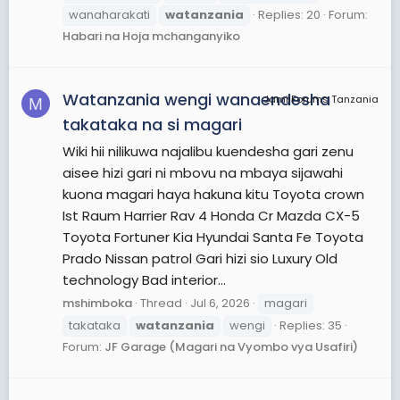
wanaharakati
watanzania
Replies: 20
Forum:
Habari na Hoja mchanganyiko
Watanzania wengi wanaendesha
JamiiForums Tanzania
M
takataka na si magari
Wiki hii nilikuwa najalibu kuendesha gari zenu
aisee hizi gari ni mbovu na mbaya sijawahi
kuona magari haya hakuna kitu Toyota crown
Ist Raum Harrier Rav 4 Honda Cr Mazda CX-5
Toyota Fortuner Kia Hyundai Santa Fe Toyota
Prado Nissan patrol Gari hizi sio Luxury Old
technology Bad interior...
mshimboka
Thread
Jul 6, 2026
magari
takataka
watanzania
wengi
Replies: 35
Forum:
JF Garage (Magari na Vyombo vya Usafiri)