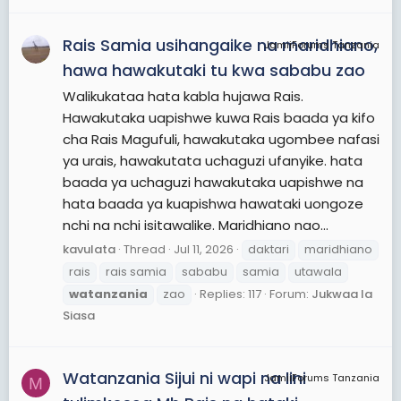
Rais Samia usihangaike na maridhiano,
JamiiForums Tanzania
hawa hawakutaki tu kwa sababu zao
Walikukataa hata kabla hujawa Rais.
Hawakutaka uapishwe kuwa Rais baada ya kifo
cha Rais Magufuli, hawakutaka ugombee nafasi
ya urais, hawakutata uchaguzi ufanyike. hata
baada ya uchaguzi hawakutaka uapishwe na
hata baada ya kuapishwa hawataki uongoze
nchi na nchi isitawalike. Maridhiano nao...
kavulata
Thread
Jul 11, 2026
daktari
maridhiano
rais
rais samia
sababu
samia
utawala
watanzania
zao
Replies: 117
Forum:
Jukwaa la
Siasa
Watanzania Sijui ni wapi na lini
JamiiForums Tanzania
M