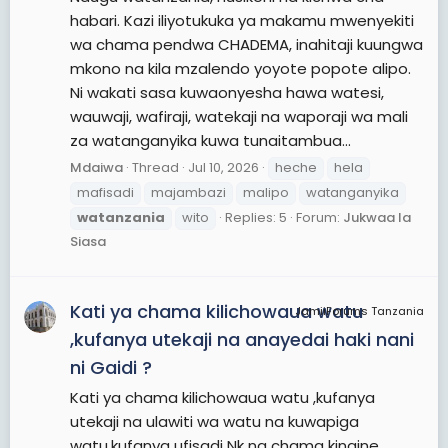
habari. Kazi iliyotukuka ya makamu mwenyekiti
wa chama pendwa CHADEMA, inahitaji kuungwa
mkono na kila mzalendo yoyote popote alipo.
Ni wakati sasa kuwaonyesha hawa watesi,
wauwaji, wafiraji, watekaji na waporaji wa mali
za watanganyika kuwa tunaitambua...
Mdaiwa
Thread
Jul 10, 2026
heche
hela
mafisadi
majambazi
malipo
watanganyika
watanzania
wito
Replies: 5
Forum:
Jukwaa la
Siasa
Kati ya chama kilichowaua watu
JamiiForums Tanzania
,kufanya utekaji na anayedai haki nani
ni Gaidi ?
Kati ya chama kilichowaua watu ,kufanya
utekaji na ulawiti wa watu na kuwapiga
watu,kufanya ufisadi Nk na chama kingine