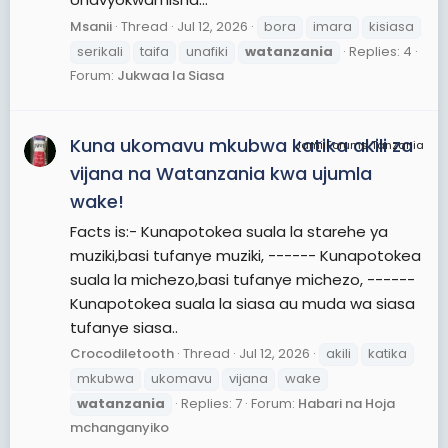
Msanii
Thread
Jul 12, 2026
bora
imara
kisiasa
serikali
taifa
unafiki
watanzania
Replies: 4
Forum:
Jukwaa la Siasa
Kuna ukomavu mkubwa katika akili za
JamiiForums Tanzania
vijana na Watanzania kwa ujumla
wake!
Facts is:- Kunapotokea suala la starehe ya
muziki,basi tufanye muziki, ------ Kunapotokea
suala la michezo,basi tufanye michezo, ------
Kunapotokea suala la siasa au muda wa siasa
tufanye siasa..
Crocodiletooth
Thread
Jul 12, 2026
akili
katika
mkubwa
ukomavu
vijana
wake
watanzania
Replies: 7
Forum:
Habari na Hoja
mchanganyiko