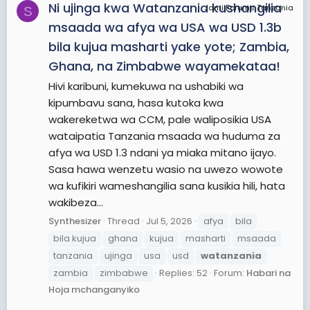
Ni ujinga kwa Watanzania kushangilia
JamiiForums Tanzania
S
msaada wa afya wa USA wa USD 1.3b
bila kujua masharti yake yote; Zambia,
Ghana, na Zimbabwe wayamekataa!
Hivi karibuni, kumekuwa na ushabiki wa
kipumbavu sana, hasa kutoka kwa
wakereketwa wa CCM, pale waliposikia USA
wataipatia Tanzania msaada wa huduma za
afya wa USD 1.3 ndani ya miaka mitano ijayo.
Sasa hawa wenzetu wasio na uwezo wowote
wa kufikiri wameshangilia sana kusikia hili, hata
wakibeza...
Synthesizer
Thread
Jul 5, 2026
afya
bila
bila kujua
ghana
kujua
masharti
msaada
tanzania
ujinga
usa
usd
watanzania
zambia
zimbabwe
Replies: 52
Forum:
Habari na
Hoja mchanganyiko