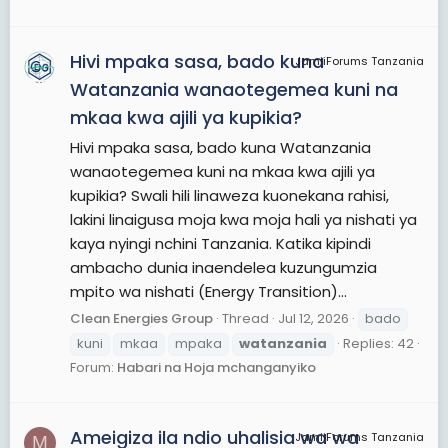
Hivi mpaka sasa, bado kuna
JamiiForums Tanzania
Watanzania wanaotegemea kuni na
mkaa kwa ajili ya kupikia?
Hivi mpaka sasa, bado kuna Watanzania
wanaotegemea kuni na mkaa kwa ajili ya
kupikia? Swali hili linaweza kuonekana rahisi,
lakini linaigusa moja kwa moja hali ya nishati ya
kaya nyingi nchini Tanzania. Katika kipindi
ambacho dunia inaendelea kuzungumzia
mpito wa nishati (Energy Transition)...
Clean Energies Group
Thread
Jul 12, 2026
bado
kuni
mkaa
mpaka
watanzania
Replies: 42
Forum:
Habari na Hoja mchanganyiko
Ameigiza ila ndio uhalisia wa wa
JamiiForums Tanzania
M