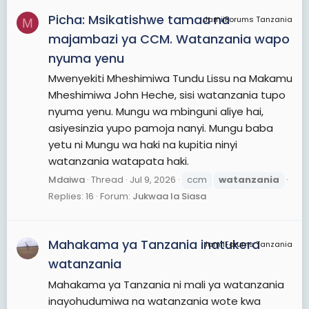
Picha: Msikatishwe tamaa na
JamiiForums Tanzania
M
majambazi ya CCM. Watanzania wapo
nyuma yenu
Mwenyekiti Mheshimiwa Tundu Lissu na Makamu
Mheshimiwa John Heche, sisi watanzania tupo
nyuma yenu. Mungu wa mbinguni aliye hai,
asiyesinzia yupo pamoja nanyi. Mungu baba
yetu ni Mungu wa haki na kupitia ninyi
watanzania watapata haki.
Mdaiwa
Thread
Jul 9, 2026
ccm
watanzania
Replies: 16
Forum:
Jukwaa la Siasa
Mahakama ya Tanzania inatukera
JamiiForums Tanzania
watanzania
Mahakama ya Tanzania ni mali ya watanzania
inayohudumiwa na watanzania wote kwa