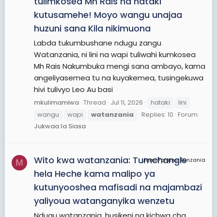
tulimkosea Mh Rais na hataki
kutusamehe! Moyo wangu unajaa
huzuni sana Kila nikimuona
Labda tukumbushane ndugu zangu
Watanzania, ni lini na wapi tuliwahi kumkosea
Mh Rais Nakumbuka mengi sana ambayo, kama
angeliyasemea tu na kuyakemea, tusingekuwa
hivi tulivyo Leo Au basi
mkulimamiwa
Thread
Jul 11, 2026
hataki
lini
wangu
wapi
watanzania
Replies: 10
Forum:
Jukwaa la Siasa
Wito kwa watanzania: Tumchangie
JamiiForums Tanzania
M
hela Heche kama malipo ya
kutunyooshea mafisadi na majambazi
yaliyoua watanganyika wenzetu
Ndugu watanzania, husikeni na kichwa cha