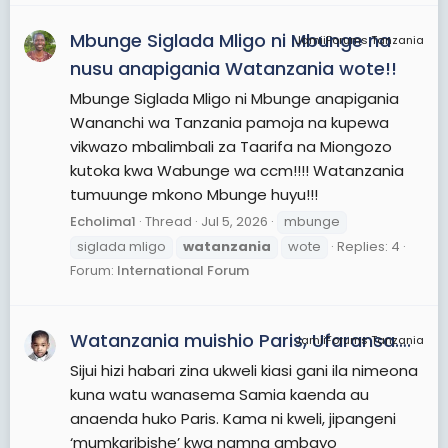
Mbunge Siglada Mligo ni Mbunge na
JamiiForums Tanzania
nusu anapigania Watanzania wote!!
Mbunge Siglada Mligo ni Mbunge anapigania
Wananchi wa Tanzania pamoja na kupewa
vikwazo mbalimbali za Taarifa na Miongozo
kutoka kwa Wabunge wa ccm!!!! Watanzania
tumuunge mkono Mbunge huyu!!!
Echolima1
Thread
Jul 5, 2026
mbunge
siglada mligo
watanzania
wote
Replies: 4
Forum:
International Forum
Watanzania muishio Paris, Ufaransa….
JamiiForums Tanzania
Sijui hizi habari zina ukweli kiasi gani ila nimeona
kuna watu wanasema Samia kaenda au
anaenda huko Paris. Kama ni kweli, jipangeni
‘mumkaribishe’ kwa namna ambayo