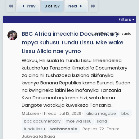
First
Last
Prev
3 of 197
Next
Filters
BBC Africa imeachia Documentary
JamiiForums Tanzania
mpya kuhusu Tundu Lissu. Mke wake
Lissu Alicia nae yumo
Wakuu, Hili suala la Tundu Lissu limeendelea
kutuchafua Tanzania Kimataifa Documentary
za aina hii tushazoea kuziona zikifanyika
kwenye Banana Republics kama Burundi, Sudan
na kwingineko lakini leo inafanyika Tanzania
Kwa Documentary kama hizi, watu kama
Dangote watakuja kuwekeza Tanzania...
McLaren
Thread
Jul 13, 2026
alicia magabe
bbc
bbc documentary
mke wa lissu
sana
tundu lissu
watanzania
Replies: 72
Forum:
Jukwaa la Siasa