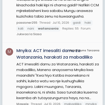
kinachodai haki kipi ni chama gaidi? Nafikiri CCM
mjirekebisheni kwa sababu Mungu anaweza
kuzichoka tabia zenu na kuwaangusha.
passioner255
Thread
Jul 10, 2026
gaidi
haki
kati
nani
watanzania
Replies: 55
Forum:
Jukwaa la Siasa
Mnyika: ACT imesaliti damu za
JamiiForums Tanzania
M
Watanzania, harakati za mabadiliko
ACT imesaliti damu za Watanzania, harakati za
mabadiliko, Maneno anayosema Mnyika kwa
maandishi "Kwa hiyo Katiba inaonekana ni
sahihi, kuleta watu wa nje kushughulikia
mgogoro. Lakini muungano, Tanzania,
inaonekana ni, ni shida. Sasa tunataka kusema
kwamba ah tutayazungumza haya, na na...
Mawele
Thread
Jul 10, 2026
mabadiliko
mnyika