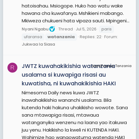
hatoisahau. Msiogope. Huko hao watu wake
hawana cha kuwafanya. Mshikieni mabango.
Mkiweza chukueni hata vipaza sauti. Mpingeni...
Nyani Ngabu
Thread
Jul 5, 2026
paris
ufaransa
watanzania
Replies: 22
Forum:
Jukwaa la Siasa
JWTZ kuwahakikishia watanzania
JamiiForums Tanzania
R
usalama si kuwapiga risasi au
kuwatisha, ni kuwahakikishia HAKI
Nimesoma Daily news kuwa JWTZ
inawahakikishia wananchi usalama. Bila
kutenda haki hakuna uhakikisho wowote. Sana
sana mtawapiga risasi, mtawaua
watanganyika wenzenu na laana yao itakuwa
juu yenu. Hakikisho la kweli ni KUTENDA HAKI.
Wahimize hao wanaowatuma watenda HAKI