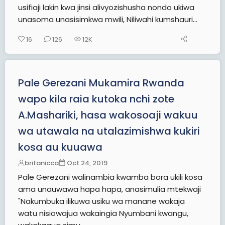
usifiaji lakin kwa jinsi alivyozishusha nondo ukiwa
unasoma unasisimkwa mwili, Niliwahi kumshauri...
16
126
12K
Pale Gerezani Mukamira Rwanda
wapo kila raia kutoka nchi zote
A.Mashariki, hasa wakosoaji wakuu
wa utawala na utalazimishwa kukiri
kosa au kuuawa
britanicca
Oct 24, 2019
Pale Gerezani walinambia kwamba bora ukili kosa
ama unauwawa hapa hapa, anasimulia mtekwaji
"Nakumbuka ilikuwa usiku wa manane wakaja
watu nisiowajua wakaingia Nyumbani kwangu,