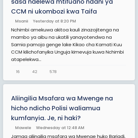
sasa naelewa mtifuano ndani ya
CCM ni ukombozi kwa Taifa
Msanii
Yesterday at 8:20 PM
Nchimbi amekuwa akitoa kauli zinazojitenga na
mambo ya aibu na ukatili yanayotendwa na
Samia pamoja genge lake Kikao cha Kamati Kuu
CCM kilichofanyika Unguja kimevuja kuwa Nchimbi
atapelekwa...
16
42
578
Aliingilia Msafara wa Mwenge na
hicho ndicho Polisi waliamua
kumfanyia. Je, ni haki?
Mawele
Wednesday at 12:48 AM
Jamaa aliingilia msafara wa Mwenge huko Bariadi,