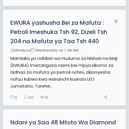
F
EWURA yashusha Bei za Mafuta :
e
Petroli Imeshuka Tsh 92, Dizeli Tsh
a
204 na Mafuta ya Taa Tsh 440
t
u
Mindyou
Wednesday at 7:38 AM
r
Mamlaka ya Udhibiti wa Huduma za Nishati na Maji
e
(EWURA) imetangaza rasmi bei mpya kikomo za
d
bidhaa za mafuta ya petroli nchini, zikionyesha
nafuu kubwa kwa wananchi kuanzia LEO
Jumatano, Tarehe...
5
60
1K
Ndani ya Saa 48 Mtoto Wa Diamond