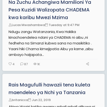
Na Zuchu Achangiwa Mamilioni Ya
Pesa Kuzidi Walizopata CHADEMA
kwa karibu Mwezi Mzima
Lucas Mwashambwa
Tuesday at 9:47 PM
Ndugu zangu Watanzania, Kwa Hakika
kinachoendelea ndani ya CHADEMA ni aibu ,ni
fedheha na Simanzi kubwa sana na masikitiko .
Yaani hiki Chama kimejipatia Aibu ya karne ,aibu
ambayo haijapata...
4
87
1K
Rais Magufulli hawazii tena kuleta
maendeleo ya Nchi ya Tanzania
britanicca
Jun 22, 2019
Akiwa Waziri katika awamu mbali mbali alikuwa ni