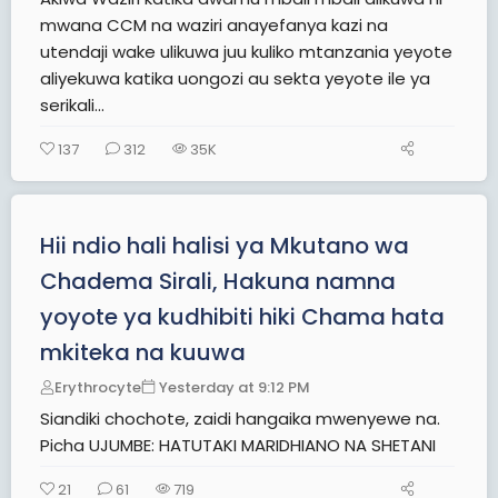
mwana CCM na waziri anayefanya kazi na
utendaji wake ulikuwa juu kuliko mtanzania yeyote
aliyekuwa katika uongozi au sekta yeyote ile ya
serikali...
137
312
35K
Hii ndio hali halisi ya Mkutano wa
Chadema Sirali, Hakuna namna
yoyote ya kudhibiti hiki Chama hata
mkiteka na kuuwa
Erythrocyte
Yesterday at 9:12 PM
Siandiki chochote, zaidi hangaika mwenyewe na.
Picha UJUMBE: HATUTAKI MARIDHIANO NA SHETANI
21
61
719