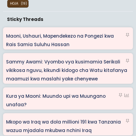
(19)
HOJA
S
Maoni, Ushauri, Mapendekezo na Pongezi kwa
t
Rais Samia Suluhu Hassan
i
c
S
Sammy Awami: Vyombo vya kusimamia Serikali
k
t
vikikosa nguvu, kikundi kidogo cha Watu kitafanya
y
i
maamuzi kwa maslahi yake chenyewe
c
k
S
P
Kura ya Maoni: Muundo upi wa Muungano
y
t
o
unafaa?
i
l
c
l
S
Mkopo wa Iraq wa dola millioni 191 kwa Tanzania
k
t
wazua mjadala mkubwa nchini Iraq
y
i