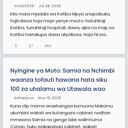
mrxtz2026
Jul 28, 2026
Kila mara mjadala wa Katiba Mpya unapoibuka,
hujitokeza hoja moja yenye mvuto: hatuhitaji
Katiba, tunahitaji hospitali, dawa, ajira na maji, na
Katiba haitakupa dawa uliyoikosa. Hoja hii ina...
5
27
450
Nyingine ya Moto: Samia na Nchimbi
waanza tofauti hawana hata siku
100 za uhalamu wa Utawala wao
britanicca
Nov 19, 2025
Kuna clip mama anashangaa kumuona Makamu
ukumbini wakati wa kutangaza cabinet nadhan
mmeiona Samia na genge lake walimtuma
Congo, huku wakapanga cabinet, wakati