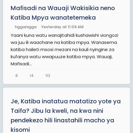
Mafisadi na Wauaji Wakisikia neno
Katiba Mpya wanatetemeka
figganigga
Yesterday at 11:09 AM
Yaani kuna watu wanajitahidi kushawishi viongozi
wa juu ili waachane na katiba mpya. Wanasema
katiba haileti msosi mezani na kauli nyingine za
kufanya watu wwapuuze katiba mpya. Wauaji,
Mafisadi...
8
14
113
Je, Katiba inatatua matatizo yote ya
Taifa? Jibu la kweli, na kwa nini
pendekezo hili linastahili macho ya
kisomi