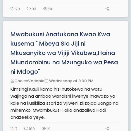
20
93
2K
Mwabukusi Anatukana Kwao Kwa
kusema " Mbeya Sio Jiji ni
Mkusanyiko wa Vijiji Vikubwa,Haina
Miundombinu na Mzunguko wa Pesa
ni Mdogo"
ChoiceVariable
Wednesday at 9:00 PM
Kimsingi Kauli kama hizi hutokewa na watu
wajinga na ambao wanaishi kwenye mawazo ya
kale na kusikiliza stori za vijiweni zilizojaa uongo na
mihemko. Mwambukusi Toka anazaliwa Hadi
anazeeka yeye...
7
180
1K