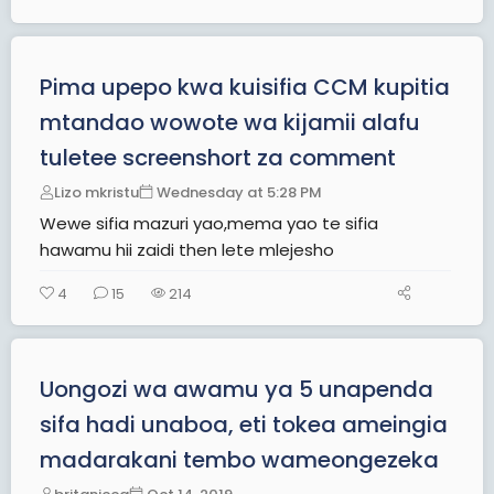
Pima upepo kwa kuisifia CCM kupitia
mtandao wowote wa kijamii alafu
tuletee screenshort za comment
Lizo mkristu
Wednesday at 5:28 PM
Wewe sifia mazuri yao,mema yao te sifia
hawamu hii zaidi then lete mlejesho
4
15
214
Uongozi wa awamu ya 5 unapenda
sifa hadi unaboa, eti tokea ameingia
madarakani tembo wameongezeka