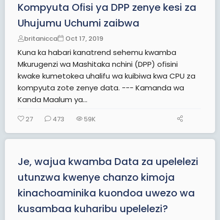
Kompyuta Ofisi ya DPP zenye kesi za
Uhujumu Uchumi zaibwa
britanicca
Oct 17, 2019
Kuna ka habari kanatrend sehemu kwamba
Mkurugenzi wa Mashitaka nchini (DPP) ofisini
kwake kumetokea uhalifu wa kuibiwa kwa CPU za
kompyuta zote zenye data. --- Kamanda wa
Kanda Maalum ya...
27
473
59K
Je, wajua kwamba Data za upelelezi
utunzwa kwenye chanzo kimoja
kinachoaminika kuondoa uwezo wa
kusambaa kuharibu upelelezi?