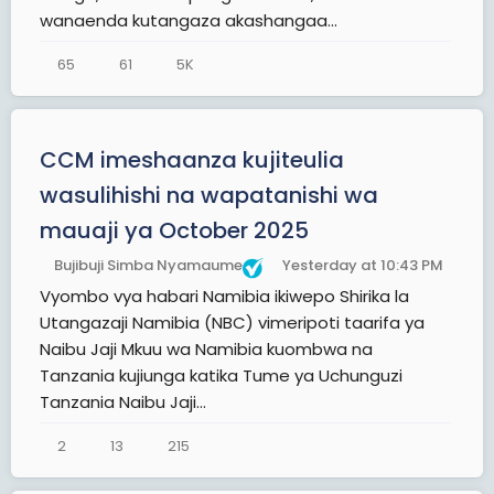
wanaenda kutangaza akashangaa...
65
61
5K
CCM imeshaanza kujiteulia
wasulihishi na wapatanishi wa
mauaji ya October 2025
Bujibuji Simba Nyamaume
Yesterday at 10:43 PM
Vyombo vya habari Namibia ikiwepo Shirika la
Utangazaji Namibia (NBC) vimeripoti taarifa ya
Naibu Jaji Mkuu wa Namibia kuombwa na
Tanzania kujiunga katika Tume ya Uchunguzi
Tanzania Naibu Jaji...
2
13
215