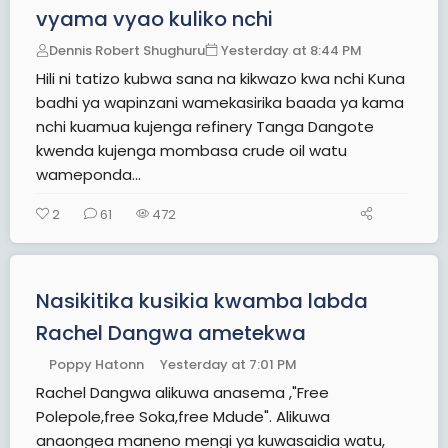
vyama vyao kuliko nchi
Dennis Robert Shughuru
Yesterday at 8:44 PM
Hili ni tatizo kubwa sana na kikwazo kwa nchi Kuna
badhi ya wapinzani wamekasirika baada ya kama
nchi kuamua kujenga refinery Tanga Dangote
kwenda kujenga mombasa crude oil watu
wameponda...
2
61
472
Nasikitika kusikia kwamba labda
Rachel Dangwa ametekwa
Poppy Hatonn
Yesterday at 7:01 PM
Rachel Dangwa alikuwa anasema ,"Free
Polepole,free Soka,free Mdude". Alikuwa
anaongea maneno mengi ya kuwasaidia watu,