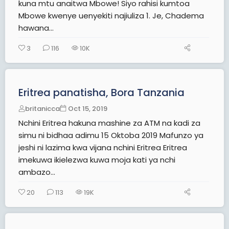
kuna mtu anaitwa Mbowe! Siyo rahisi kumtoa
Mbowe kwenye uenyekiti najiuliza 1. Je, Chadema
hawana...
3
116
10K
Eritrea panatisha, Bora Tanzania
britanicca
Oct 15, 2019
Nchini Eritrea hakuna mashine za ATM na kadi za
simu ni bidhaa adimu 15 Oktoba 2019 Mafunzo ya
jeshi ni lazima kwa vijana nchini Eritrea Eritrea
imekuwa ikielezwa kuwa moja kati ya nchi
ambazo...
20
113
19K