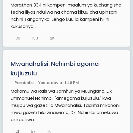
Marathon 334 ni kampeni maalum ya kuchangisha
fedha iliyozinduliwa na chama kikuu cha upinzani
nchini Tanganyika. Lengo kuu la kampeni hii ni
kukusanya...
36
153
2K
Mwanahalisi: Nchimbi agoma
kujiuzulu
Parabolic
Yesterday at 1:46 PM
Makamu wa Rais wa Jamhuri ya Muungano, Dk.
Emmanuel Nchimbi, "amegoma kujiuzulu," kwa
mujibu wa gazeti la Mwanahalisi. Taarifa mikononi
mwa gazeti hilo zinasema, Dk. Nchimbi amekuwa
akikabiliwa...
21
57
1K