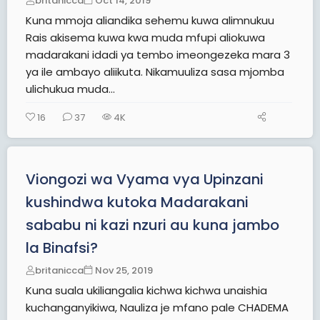
britanicca
Oct 14, 2019
Kuna mmoja aliandika sehemu kuwa alimnukuu
Rais akisema kuwa kwa muda mfupi aliokuwa
madarakani idadi ya tembo imeongezeka mara 3
ya ile ambayo aliikuta. Nikamuuliza sasa mjomba
ulichukua muda...
16
37
4K
Viongozi wa Vyama vya Upinzani
kushindwa kutoka Madarakani
sababu ni kazi nzuri au kuna jambo
la Binafsi?
britanicca
Nov 25, 2019
Kuna suala ukiliangalia kichwa kichwa unaishia
kuchanganyikiwa, Nauliza je mfano pale CHADEMA