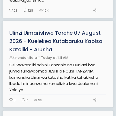
wakakagua simu...
28
128
19K
Ulinzi Uimarishwe Tarehe 07 August
2026 - Kuelekea Kutabaruku Kabisa
Katoliki - Arusha
kinondoniilala
Today at 1:11 AM
Sisi Wakatoliki nchini Tanzania na Duniani kwa
jumla tunawaomba JESHI la POLISI TANZANIA
kuimarisha Ulinzi wa kutosha katika kuhakikisha
Ibada hii inaanza na kumalizika kwa Usalama ili
Yale ya...
0
7
93