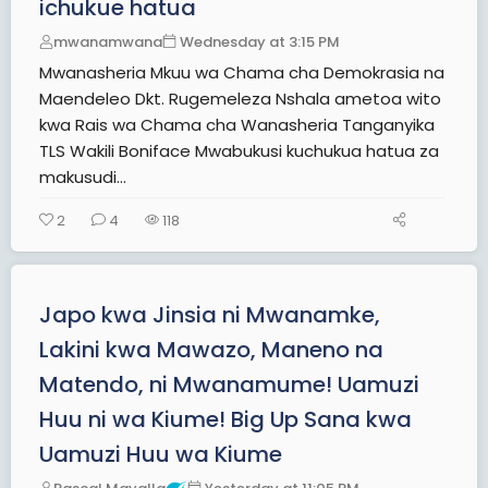
ichukue hatua
mwanamwana
Wednesday at 3:15 PM
Mwanasheria Mkuu wa Chama cha Demokrasia na
Maendeleo Dkt. Rugemeleza Nshala ametoa wito
kwa Rais wa Chama cha Wanasheria Tanganyika
TLS Wakili Boniface Mwabukusi kuchukua hatua za
makusudi...
2
4
118
Japo kwa Jinsia ni Mwanamke,
Lakini kwa Mawazo, Maneno na
Matendo, ni Mwanamume! Uamuzi
Huu ni wa Kiume! Big Up Sana kwa
Uamuzi Huu wa Kiume