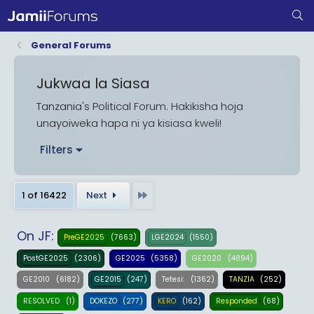
General Forums
Jukwaa la Siasa
Tanzania's Political Forum. Hakikisha hoja
unayoiweka hapa ni ya kisiasa kweli!
Filters
Last
1 of 16422
Next
On JF:
(7663)
(1550)
PreGE2025
LGE2024
(2306)
(5358)
(4894)
PostGE2025
GE2025
GE2020
(6182)
(247)
(1362)
(252)
GE2010
GE2015
Tetesi:
TANZIA
(1)
(277)
(162)
(68)
RESOLVED
DOKEZO
KERO
Responded