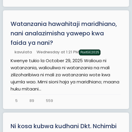
Watanzania hawahitaji maridhiano,
nani analazimisha yawepo kwa
faida ya nani?
kavulata
Wednesday at 1:21 PM
PostGE2025
Kwenye tukio la October 29, 2025 Walioua ni
watanzania, waliouliwa ni watanzania na mali
zilizoharibiwa ni mali za watanzania wote kwa
ujumla wao. Mimi sioni haja ya maridhiano; maana
huku mitaani...
5
89
559
Ni kosa kubwa kudhani Dkt. Nchimbi