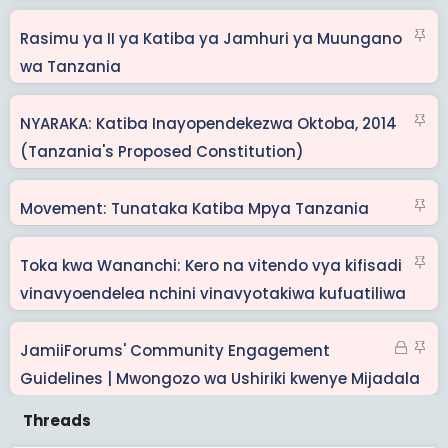
c
S
Rasimu ya II ya Katiba ya Jamhuri ya Muungano
k
t
wa Tanzania
y
i
c
S
NYARAKA: Katiba Inayopendekezwa Oktoba, 2014
k
t
(Tanzania's Proposed Constitution)
y
i
c
S
Movement: Tunataka Katiba Mpya Tanzania
k
t
y
i
S
Toka kwa Wananchi: Kero na vitendo vya kifisadi
c
t
vinavyoendelea nchini vinavyotakiwa kufuatiliwa
k
i
y
c
C
S
JamiiForums' Community Engagement
k
l
t
Guidelines | Mwongozo wa Ushiriki kwenye Mijadala
y
o
i
s
c
e
k