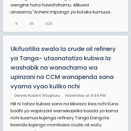
wengine hata hawafahamu. Alikuwa
anasema,"Acheni mipango ya kutaka kumuua...
9
35
620
Ukifuatilia swala la crude oil refinery
ya Tanga- utaonatatizo kubwa la
washabik na wanachama wa
upinzani na CCM wanapenda sana
vyama vyao kuliko nchi
Dennis Robert Shughuru
Yesterday at 8:44 PM
Hili ni tatizo kubwa sana na kikwazo kwa nchi Kuna
badhi ya wapinzani wamekasirika baada ya kama
nchi kuamua kujenga refinery Tanga Dangote
kwenda kujenga mombasa crude oil watu