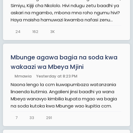
Simiyu, Kijiji cha Nkololo. Hivi ndugu zetu baadhi ya
askari na mgambo, mbona mna roho ngumu hivi?
Haya maisha hamuwazi kwamba nafasi zenu...
24
162
3K
Mbunge agawa bagia na soda kwa
wakaazi wa Mbeya Mjini
Mmawia
Yesterday at 8:23 PM
Naona lengo la ccm kuwapumbaza watanzania
linaenda kutimia. Angalieni jinsi baadhi ya wana
Mbeya wanavyo kimbilia kupata mgao wa bagia
na soda kutoka kwa Mbunge wao kupitia ccm.
7
33
291