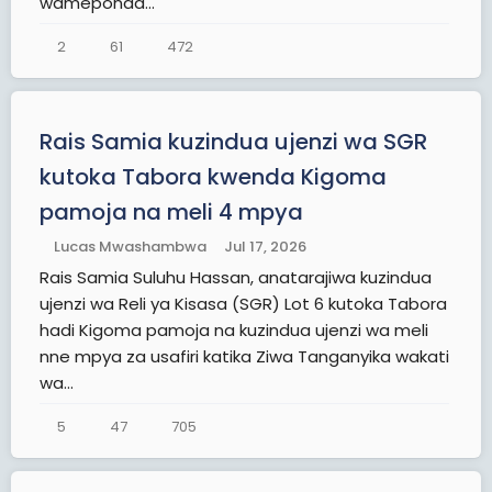
wameponda...
2
61
472
Rais Samia kuzindua ujenzi wa SGR
kutoka Tabora kwenda Kigoma
pamoja na meli 4 mpya
Lucas Mwashambwa
Jul 17, 2026
Rais Samia Suluhu Hassan, anatarajiwa kuzindua
ujenzi wa Reli ya Kisasa (SGR) Lot 6 kutoka Tabora
hadi Kigoma pamoja na kuzindua ujenzi wa meli
nne mpya za usafiri katika Ziwa Tanganyika wakati
wa...
5
47
705