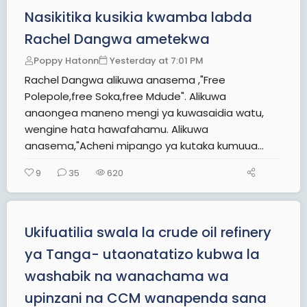
Nasikitika kusikia kwamba labda
Rachel Dangwa ametekwa
Poppy Hatonn
Yesterday at 7:01 PM
Rachel Dangwa alikuwa anasema ,"Free
Polepole,free Soka,free Mdude". Alikuwa
anaongea maneno mengi ya kuwasaidia watu,
wengine hata hawafahamu. Alikuwa
anasema,"Acheni mipango ya kutaka kumuua...
9
35
620
Ukifuatilia swala la crude oil refinery
ya Tanga- utaonatatizo kubwa la
washabik na wanachama wa
upinzani na CCM wanapenda sana