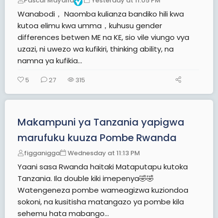
Pascal Mayalla
Yesterday at 11:05 PM
Wanabodi， Naomba kulianza bandiko hili kwa
kutoa elimu kwa umma，kuhusu gender
differences betwen ME na KE, sio vile viungo vya
uzazi, ni uwezo wa kufikiri, thinking ability, na
namna ya kufikia...
5
27
315
Makampuni ya Tanzania yapigwa
marufuku kuuza Pombe Rwanda
figganigga
Wednesday at 11:13 PM
Yaani sasa Rwanda haitaki Mataputapu kutoka
Tanzania. Ila double kiki imepenya🤣🤣
Watengeneza pombe wameagizwa kuziondoa
sokoni, na kusitisha matangazo ya pombe kila
sehemu hata mabango...