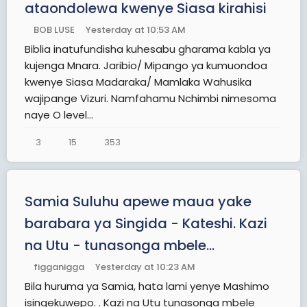
ataondolewa kwenye Siasa kirahisi
BOB LUSE
Yesterday at 10:53 AM
Biblia inatufundisha kuhesabu gharama kabla ya
kujenga Mnara. Jaribio/ Mipango ya kumuondoa
kwenye Siasa Madaraka/ Mamlaka Wahusika
wajipange Vizuri. Namfahamu Nchimbi nimesoma
naye O level...
3
15
353
Samia Suluhu apewe maua yake
barabara ya Singida - Kateshi. Kazi
na Utu - tunasonga mbele...
figganigga
Yesterday at 10:23 AM
Bila huruma ya Samia, hata lami yenye Mashimo
isingekuwepo. . Kazi na Utu tunasonga mbele