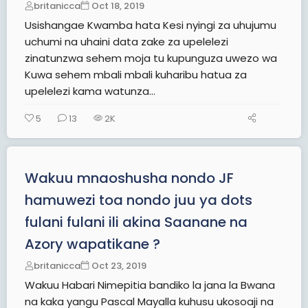
britanicca
Oct 18, 2019
Usishangae Kwamba hata Kesi nyingi za uhujumu
uchumi na uhaini data zake za upelelezi
zinatunzwa sehem moja tu kupunguza uwezo wa
Kuwa sehem mbali mbali kuharibu hatua za
upelelezi kama watunza...
5
13
2K
Wakuu mnaoshusha nondo JF
hamuwezi toa nondo juu ya dots
fulani fulani ili akina Saanane na
Azory wapatikane ?
britanicca
Oct 23, 2019
Wakuu Habari Nimepitia bandiko la jana la Bwana
na kaka yangu Pascal Mayalla kuhusu ukosoaji na