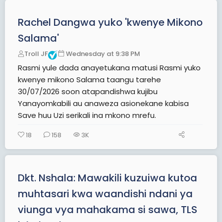
d
y
Rachel Dangwa yuko 'kwenye Mikono
Salama'
Troll JF
Wednesday at 9:38 PM
Rasmi yule dada anayetukana matusi Rasmi yuko
kwenye mikono Salama taangu tarehe
30/07/2026 soon atapandishwa kujibu
Yanayomkabili au anaweza asionekane kabisa
Save huu Uzi serikali ina mkono mrefu.
18
158
3K
Dkt. Nshala: Mawakili kuzuiwa kutoa
muhtasari kwa waandishi ndani ya
viunga vya mahakama si sawa, TLS