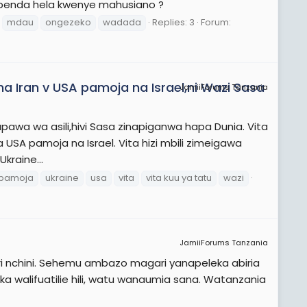
penda hela kwenye mahusiano ?
mdau
ongezeko
wadada
Replies: 3
Forum:
na Iran v USA pamoja na Israel,ni Wazi Sasa
JamiiForums Tanzania
awa wa asili,hivi Sasa zinapiganwa hapa Dunia. Vita
 ya USA pamoja na Israel. Vita hizi mbili zimeigawa
kraine...
pamoja
ukraine
usa
vita
vita kuu ya tatu
wazi
JamiiForums Tanzania
i nchini. Sehemu ambazo magari yanapeleka abiria
 walifuatilie hili, watu wanaumia sana. Watanzania