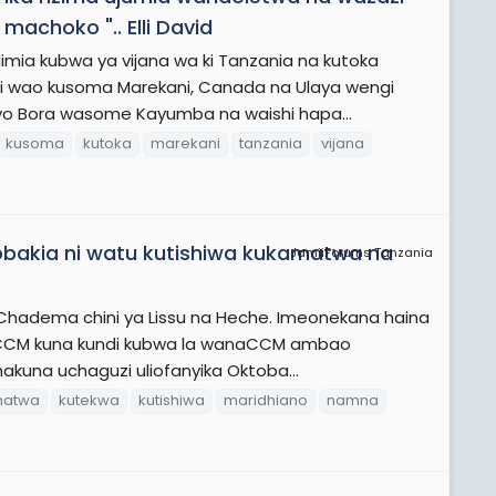
choko ".. Elli David
imia kubwa ya vijana wa ki Tanzania na kutoka
i wao kusoma Marekani, Canada na Ulaya wengi
yo Bora wasome Kayumba na waishi hapa...
kusoma
kutoka
marekani
tanzania
vijana
chobakia ni watu kutishiwa kukamatwa na
JamiiForums Tanzania
 Chadema chini ya Lissu na Heche. Imeonekana haina
 ya CCM kuna kundi kubwa la wanaCCM ambao
kuna uchaguzi uliofanyika Oktoba...
matwa
kutekwa
kutishiwa
maridhiano
namna