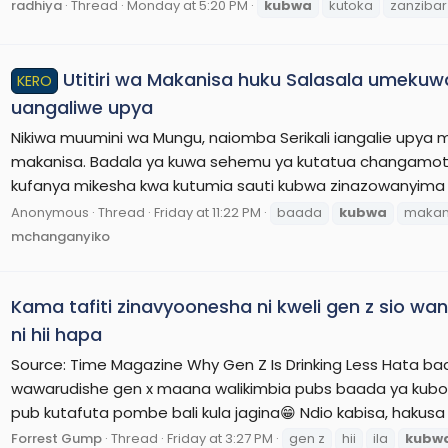
radhiya
Thread
Monday at 5:20 PM
kubwa
kutoka
zanzibar
Utitiri wa Makanisa huku Salasala umekuwa 
KERO
uangaliwe upya
Nikiwa muumini wa Mungu, naiomba Serikali iangalie upya 
makanisa. Badala ya kuwa sehemu ya kutatua changamoto
kufanya mikesha kwa kutumia sauti kubwa zinazowanyima wan
Anonymous
Thread
Friday at 11:22 PM
baada
kubwa
makan
mchanganyiko
Kama tafiti zinavyoonesha ni kweli gen z sio w
ni hii hapa
Source: Time Magazine Why Gen Z Is Drinking Less Hata ba
wawarudishe gen x maana walikimbia pubs baada ya kubore
pub kutafuta pombe bali kula jagina😁 Ndio kabisa, hakusa k
Forrest Gump
Thread
Friday at 3:27 PM
gen z
hii
ila
kubw