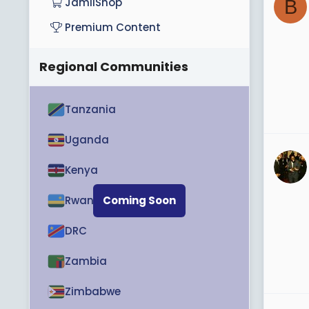
JamiiShop
B
Premium Content
Regional Communities
Tanzania
Uganda
Kenya
Rwanda
Coming Soon
DRC
Zambia
Zimbabwe