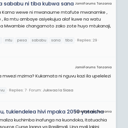
la sababu ni tiba kubwa sana
JamiiForums Tanzania
wa Kama wewe ni mwanaume mtafute mwanamke ,
la mtu ambaye asiyekujua alaf kuwe na watu
iza Mwambie changamoto zako zote huyo mtukanaji,
a
mtu
pesa
sababu
sana
tiba
Replies: 29
JamiiForums Tanzania
 mwezi mzima? Kukamata ni nguvu kazi ila upelelezi
vu
Replies: 7
Forum:
Jukwaa la Siasa
mu, tukiendelea hivi mpaka 2050 yataisha
JamiiForums Tanzania
kimaliza kuchimba inafunga na kuondoka, Itatuachia
ource Curse laana ya Rasilimali. Una mali lakini