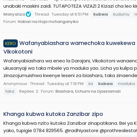
unabaki maskini zaidi. TUTAPOTEZA VIZAZI 2 Kizazi cha leo ki
Manyanza
Thread
Tuesday at 6:51 PM
kubwa
kudumu
m
Forum:
Habari na Hoja mchanganyiko
Wafanyabiashara wamechoka kuwekewa ta
KERO
Vikokotoni
Wafanyabiashara wa eneo la Darajani, Vikokotoni wana
ukusanyaji wa taka mbele ya maduka yao. Licha ya kulipa 
zinazojumuishwa kwenye leseni za biashara, taka zinaend
Anonymous
Thread
Tuesday at 7:19 PM
ila
kubwa
maduka
taka
Replies: 2
Forum:
Biashara, Uchumi na Ujasiriamali
Khanga kubwa kutoka Zanzibar zipo
Khanga kubwa nzito kutoka Zanzibar zinapatikana. Bei ya 
yako, tupigie 0784 829565. @radhiyastore @prathrealesta