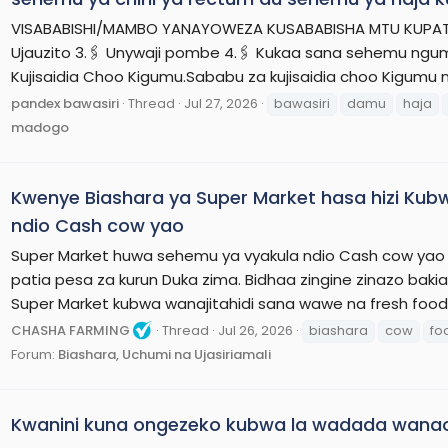
VISABABISHI/MAMBO YANAYOWEZA KUSABABISHA MTU KUPATA BAW
Ujauzito 3.🖇️ Unywaji pombe 4.🖇️ Kukaa sana sehemu ngumu
Kujisaidia Choo Kigumu.Sababu za kujisaidia choo Kigumu ni
pandex bawasiri
Thread
Jul 27, 2026
bawasiri
damu
haja
madogo
Kwenye Biashara ya Super Market hasa hizi Kubwa,
ndio Cash cow yao
Super Market huwa sehemu ya vyakula ndio Cash cow yao
patia pesa za kurun Duka zima. Bidhaa zingine zinazo bak
Super Market kubwa wanajitahidi sana wawe na fresh food
CHASHA FARMING
Thread
Jul 26, 2026
biashara
cow
fo
Forum:
Biashara, Uchumi na Ujasiriamali
Kwanini kuna ongezeko kubwa la wadada wana