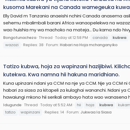
kusoma Marekani na Canada wamegeuka kuwa ma
Elly David m Tanzania anaeishi nchini Canada anasema asil
sehemu mbalimbali barani Africa wanaopelekwa na wazaz
wao huishia my wa machoko na mateja... Du kama ndo hiv
Bongotunacheza
Thread
Today at 12:58 PM
canada
kubwa
wazazi
Replies: 38
Forum:
Habari na Hoja mchanganyiko
Tatizo kubwa, hoja za wapinzani hazijibiwi. Kili
kutekwa. Kwa namna hii hakuna maridhiano.
Kuna upinzani ndani ya CCM na nje ya CCM. Nje ya CCM ni
habari za siasa za kitapeli za kulaghai wananchi. Ndani
hawaiungi mkono hii serikali ambayo hata wao wanasena ha
Idugunde
Thread
Today at 5:52 AM
hii
hoja
kubwa
kuka
tatizo
wapinzani
Replies: 14
Forum:
Jukwaa la Siasa