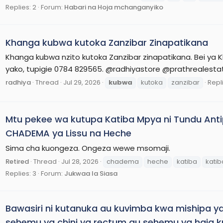
Replies: 2
Forum:
Habari na Hoja mchanganyiko
Khanga kubwa kutoka Zanzibar Zinapatikana
Khanga kubwa nzito kutoka Zanzibar zinapatikana. Bei ya 
yako, tupigie 0784 829565. @radhiyastore @prathrealesta
radhiya
Thread
Jul 29, 2026
kubwa
kutoka
zanzibar
Repli
Mtu pekee wa kutupa Katiba Mpya ni Tundu Anti
CHADEMA ya Lissu na Heche
Sima cha kuongeza. Ongeza wewe msomaji.
Retired
Thread
Jul 28, 2026
chadema
heche
katiba
kati
Replies: 3
Forum:
Jukwaa la Siasa
Bawasiri ni kutanuka au kuvimba kwa mishipa ya 
sehemu ya chini ya rectum au sehemu ya haja 