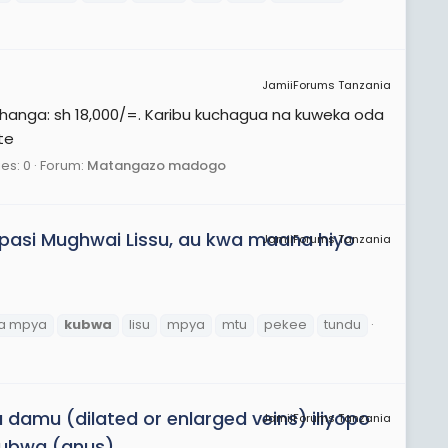
JamiiForums Tanzania
Khanga: sh 18,000/=. Karibu kuchagua na kuweka oda
te
es: 0
Forum:
Matangazo madogo
pasi Mughwai Lissu, au kwa maana hiyo
JamiiForums Tanzania
ba mpya
kubwa
lisu
mpya
mtu
pekee
tundu
damu (dilated or enlarged veins) iliyopo
JamiiForums Tanzania
kubwa (anus).