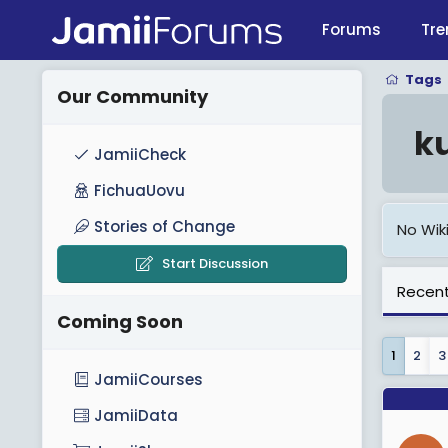
Forums
Tre
Tags
Our Community
k
JamiiCheck
FichuaUovu
Stories of Change
No Wiki
Start Discussion
Recent
Coming Soon
1
2
3
JamiiCourses
JamiiData