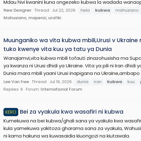
Mdau hivi kwanini kuna ongezeko kubwa la wadada wanao
New Designer
Thread
Jul 22, 2026
hela
kubwa
mahusiano
Mahusiano, mapenzi, urafiki
Muunganiko wa vita kubwa mbili,Urusi v Ukraine 
tuko kwenye vita kuu ya tatu ya Dunia
Wanajamvi,vita kubwa mbili tofauti zinazohusisha ma Supap
ya kwanza ni Urusi dhidi ya Ukraine. Vita ya pili ni Iran dhidi
Dunia mara mbili yaani Urusi inapigana na Ukraine,ambapo U
Lee Van free
Thread
Jul 19, 2026
dunia
iran
kubwa
kuu
Replies: 6
Forum:
International Forum
Bei za vyakula kwa wasafiri ni kubwa
KERO
Kumekuwa na bei kubwa/ghali sana ya vyakula kwa wasafir
kula yamekuwa yakitoza gharama sana za vyakula, Wahusika
ni kama hakuna wa kuwasaidia kiuongozi na kiutawala.