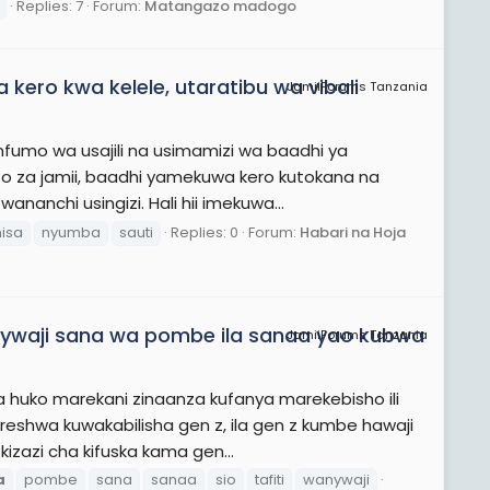
Replies: 7
Forum:
Matangazo madogo
kero kwa kelele, utaratibu wa vibali
JamiiForums Tanzania
mfumo wa usajili na usimamizi wa baadhi ya
 za jamii, baadhi yamekuwa kero kutokana na
anchi usingizi. Hali hii imekuwa...
isa
nyumba
sauti
Replies: 0
Forum:
Habari na Hoja
anywaji sana wa pombe ila sanaa yao kubwa
JamiiForums Tanzania
a huko marekani zinaanza kufanya marekebisho ili
shwa kuwakabilisha gen z, ila gen z kumbe hawaji
izazi cha kifuska kama gen...
a
pombe
sana
sanaa
sio
tafiti
wanywaji