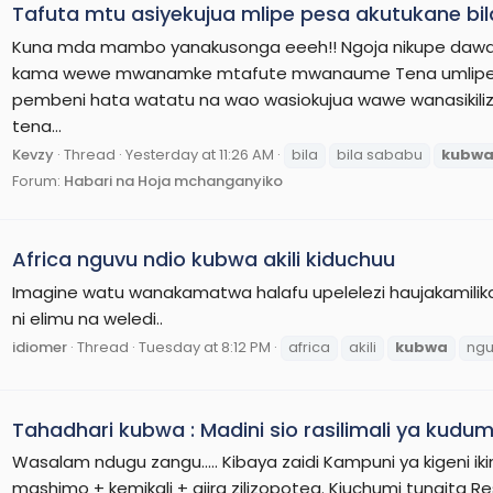
Tafuta mtu asiyekujua mlipe pesa akutukane bi
Kuna mda mambo yanakusonga eeeh!! Ngoja nikupe da
kama wewe mwanamke mtafute mwanaume Tena umlipe , i
pembeni hata watatu na wao wasiokujua wawe wanasikil
tena...
Kevzy
Thread
Yesterday at 11:26 AM
bila
bila sababu
kubw
Forum:
Habari na Hoja mchanganyiko
Africa nguvu ndio kubwa akili kiduchuu
Imagine watu wanakamatwa halafu upelelezi haujakamilika
ni elimu na weledi..
idiomer
Thread
Tuesday at 8:12 PM
africa
akili
kubwa
ngu
Tahadhari kubwa : Madini sio rasilimali ya kudu
Wasalam ndugu zangu..... Kibaya zaidi Kampuni ya kigeni i
mashimo + kemikali + ajira zilizopotea. Kiuchumi tunaita Res