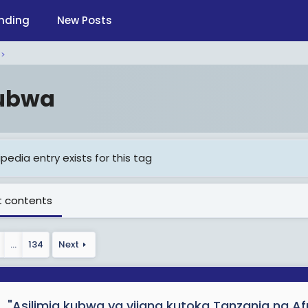
nding
New Posts
ubwa
pedia entry exists for this tag
 contents
…
134
Next
"Asilimia kubwa ya vijana kutoka Tanzania na A