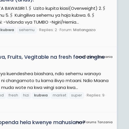
ASIRI 1.🖇️ Uzito kupita kiasi(Overweight) 2.🖇️
 5.🖇️ Kuingiliwa sehemu ya haja kubwa. 6.🖇️
: -Vidonda vya TUMBO -Ngiri/Hernia...
kubwa
sehemu
Replies: 2
Forum:
Matangazo
 Fruits, Vegitable na fresh food zingine
JamiiForums Tanzania
 ya kuendeshea biashara, ndio sehemu wanayo
ia ni changamoto tu kama ilivyo mtaani. Ndio Maana
 muda wote na kwa wingi sana kwa...
od
fresh
hizi
kubwa
market
super
Replies: 9
openda hela kwenye mahusiano?
JamiiForums Tanzania