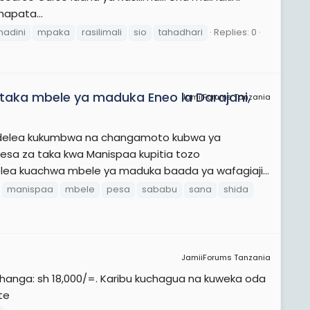
napata...
adini
mpaka
rasilimali
sio
tahadhari
Replies: 0
ka mbele ya maduka Eneo la Darajani,
JamiiForums Tanzania
endelea kukumbwa na changamoto kubwa ya
pesa za taka kwa Manispaa kupitia tozo
elea kuachwa mbele ya maduka baada ya wafagiaji...
manispaa
mbele
pesa
sababu
sana
shida
JamiiForums Tanzania
Khanga: sh 18,000/=. Karibu kuchagua na kuweka oda
te