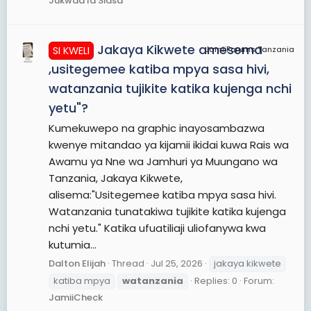
Jukwaa la Siasa
Jakaya Kikwete amesema
SI KWELI
JamiiForums Tanzania
,usitegemee katiba mpya sasa hivi,
watanzania tujikite katika kujenga nchi
yetu"?
Kumekuwepo na graphic inayosambazwa
kwenye mitandao ya kijamii ikidai kuwa Rais wa
Awamu ya Nne wa Jamhuri ya Muungano wa
Tanzania, Jakaya Kikwete,
alisema:"Usitegemee katiba mpya sasa hivi.
Watanzania tunatakiwa tujikite katika kujenga
nchi yetu." Katika ufuatiliaji uliofanywa kwa
kutumia...
Dalton Elijah
Thread
Jul 25, 2026
jakaya kikwete
katiba mpya
watanzania
Replies: 0
Forum:
JamiiCheck