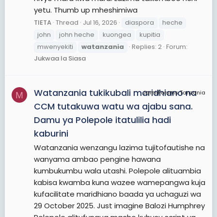
yetu. Thumb up mheshimiwa
TIETA
Thread
Jul 16, 2026
diaspora
heche
john
john heche
kuongea
kupitia
mwenyekiti
watanzania
Replies: 2
Forum:
Jukwaa la Siasa
Watanzania tukikubali maridhiano na
JamiiForums Tanzania
M
CCM tutakuwa watu wa ajabu sana.
Damu ya Polepole itatulilia hadi
kaburini
Watanzania wenzangu lazima tujitofautishe na
wanyama ambao pengine hawana
kumbukumbu wala utashi. Polepole alituambia
kabisa kwamba kuna wazee wamepangwa kuja
kufacilitate maridhiano baada ya uchaguzi wa
29 October 2025. Just imagine Balozi Humphrey