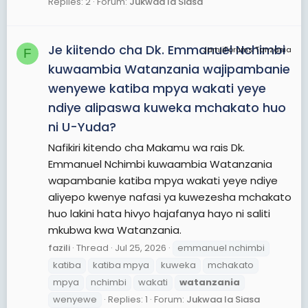
Replies: 2
Forum:
Jukwaa la Siasa
Je kiitendo cha Dk. Emmanuel Nchimbi
JamiiForums Tanzania
F
kuwaambia Watanzania wajipambanie
wenyewe katiba mpya wakati yeye
ndiye alipaswa kuweka mchakato huo
ni U-Yuda?
Nafikiri kitendo cha Makamu wa rais Dk.
Emmanuel Nchimbi kuwaambia Watanzania
wapambanie katiba mpya wakati yeye ndiye
aliyepo kwenye nafasi ya kuwezesha mchakato
huo lakini hata hivyo hajafanya hayo ni saliti
mkubwa kwa Watanzania.
fazili
Thread
Jul 25, 2026
emmanuel nchimbi
katiba
katiba mpya
kuweka
mchakato
mpya
nchimbi
wakati
watanzania
wenyewe
Replies: 1
Forum:
Jukwaa la Siasa