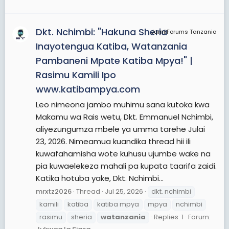
Dkt. Nchimbi: "Hakuna Sheria
JamiiForums Tanzania
Inayotengua Katiba, Watanzania
Pambaneni Mpate Katiba Mpya!" |
Rasimu Kamili Ipo
www.katibampya.com
Leo nimeona jambo muhimu sana kutoka kwa
Makamu wa Rais wetu, Dkt. Emmanuel Nchimbi,
aliyezungumza mbele ya umma tarehe Julai
23, 2026. Nimeamua kuandika thread hii ili
kuwafahamisha wote kuhusu ujumbe wake na
pia kuwaelekeza mahali pa kupata taarifa zaidi.
Katika hotuba yake, Dkt. Nchimbi...
mrxtz2026
Thread
Jul 25, 2026
dkt. nchimbi
kamili
katiba
katiba mpya
mpya
nchimbi
rasimu
sheria
watanzania
Replies: 1
Forum: