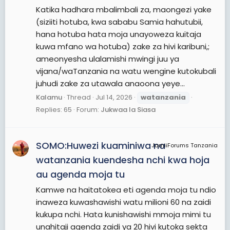
Katika hadhara mbalimbali za, maongezi yake
(siziiti hotuba, kwa sababu Samia hahutubii,
hana hotuba hata moja unayoweza kuitaja
kuwa mfano wa hotuba) zake za hivi karibuni,;
ameonyesha ulalamishi mwingi juu ya
vijana/waTanzania na watu wengine kutokubali
juhudi zake za utawala anaoona yeye...
Kalamu
Thread
Jul 14, 2026
watanzania
Replies: 65
Forum:
Jukwaa la Siasa
SOMO:Huwezi kuaminiwa na
JamiiForums Tanzania
watanzania kuendesha nchi kwa hoja
au agenda moja tu
Kamwe na haitatokea eti agenda moja tu ndio
inaweza kuwashawishi watu milioni 60 na zaidi
kukupa nchi. Hata kunishawishi mmoja mimi tu
unahitaji agenda zaidi ya 20 hivi kutoka sekta