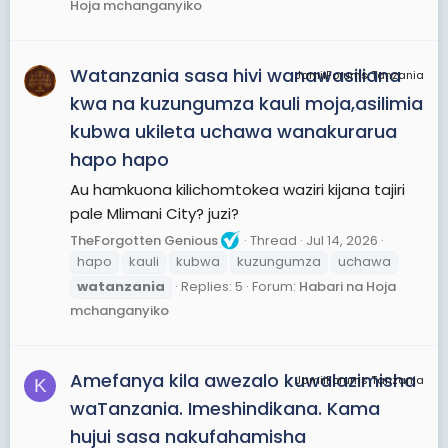
Hoja mchanganyiko
Watanzania sasa hivi wanawasiliana
JamiiForums Tanzania
kwa na kuzungumza kauli moja,asilimia
kubwa ukileta uchawa wanakurarua
hapo hapo
Au hamkuona kilichomtokea waziri kijana tajiri
pale Mlimani City? juzi?
TheForgotten Genious
Thread
Jul 14, 2026
hapo
kauli
kubwa
kuzungumza
uchawa
watanzania
Replies: 5
Forum:
Habari na Hoja
mchanganyiko
Amefanya kila awezalo kuwalazimisha
JamiiForums Tanzania
K
waTanzania. Imeshindikana. Kama
hujui sasa nakufahamisha