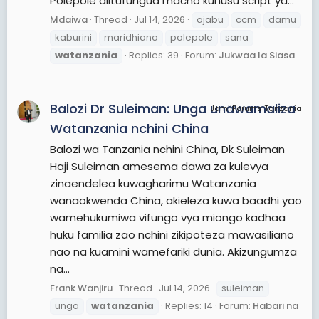
Polepole alitufungua macho kuhusu script ya...
Mdaiwa
Thread
Jul 14, 2026
ajabu
ccm
damu
kaburini
maridhiano
polepole
sana
watanzania
Replies: 39
Forum:
Jukwaa la Siasa
Balozi Dr Suleiman: Unga unawamaliza
JamiiForums Tanzania
Watanzania nchini China
Balozi wa Tanzania nchini China, Dk Suleiman
Haji Suleiman amesema dawa za kulevya
zinaendelea kuwagharimu Watanzania
wanaokwenda China, akieleza kuwa baadhi yao
wamehukumiwa vifungo vya miongo kadhaa
huku familia zao nchini zikipoteza mawasiliano
nao na kuamini wamefariki dunia. Akizungumza
na...
Frank Wanjiru
Thread
Jul 14, 2026
suleiman
unga
watanzania
Replies: 14
Forum:
Habari na