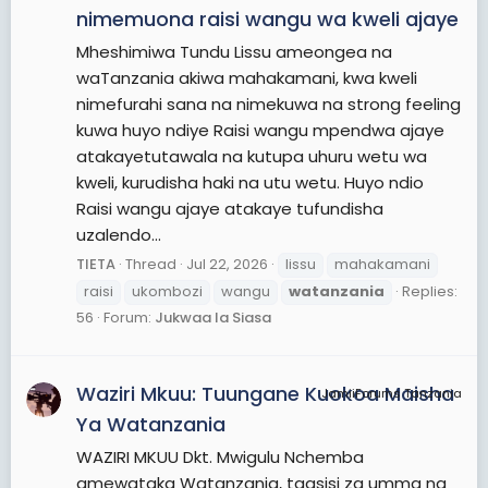
nimemuona raisi wangu wa kweli ajaye
Mheshimiwa Tundu Lissu ameongea na
waTanzania akiwa mahakamani, kwa kweli
nimefurahi sana na nimekuwa na strong feeling
kuwa huyo ndiye Raisi wangu mpendwa ajaye
atakayetutawala na kutupa uhuru wetu wa
kweli, kurudisha haki na utu wetu. Huyo ndio
Raisi wangu ajaye atakaye tufundisha
uzalendo...
TIETA
Thread
Jul 22, 2026
lissu
mahakamani
raisi
ukombozi
wangu
watanzania
Replies:
56
Forum:
Jukwaa la Siasa
Waziri Mkuu: Tuungane Kuokoa Maisha
JamiiForums Tanzania
Ya Watanzania
WAZIRI MKUU Dkt. Mwigulu Nchemba
amewataka Watanzania, taasisi za umma na