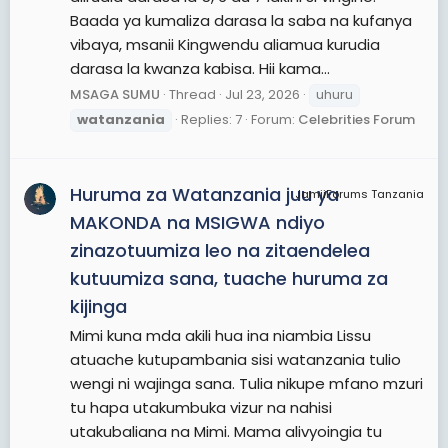
Baada ya kumaliza darasa la saba na kufanya
vibaya, msanii Kingwendu aliamua kurudia
darasa la kwanza kabisa. Hii kama...
MSAGA SUMU
Thread
Jul 23, 2026
uhuru
watanzania
Replies: 7
Forum:
Celebrities Forum
Huruma za Watanzania juu ya
JamiiForums Tanzania
MAKONDA na MSIGWA ndiyo
zinazotuumiza leo na zitaendelea
kutuumiza sana, tuache huruma za
kijinga
Mimi kuna mda akili hua ina niambia Lissu
atuache kutupambania sisi watanzania tulio
wengi ni wajinga sana. Tulia nikupe mfano mzuri
tu hapa utakumbuka vizur na nahisi
utakubaliana na Mimi. Mama alivyoingia tu