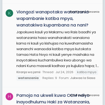
Viongozi wanapotaka watanzania
JamiiForums Tanzania
K
wapambanie katiba mpya,
wanatakiwa kupambana na nani?
Japokuwa kauli ya Makamu wa Rais baadhi ya
watanzania hasa wanaharakati wanaiona
kama ni kauli ya kishujaa na kuwahamasisha
wananchi wanaodai katiba mpya kutokata
tamaa Hata hivyo ni kauli yenye mashaka na
inayotakiwa kuchambuliwa kwa ubongo wa
ndani Kuna maswali kadhaa ya kujiuliza hapa; 1...
Kiranja wa jamii
Thread
Jul 24, 2026
katiba mpya
watanzania
Replies: 9
Forum:
Jukwaa la Siasa
Pamoja na ukweli kuwa CCM ndiyo
JamiiForums Tanzania
H
inayodhulumu Haki za Watanzania,