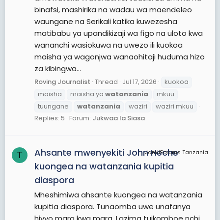
binafsi, mashirika na wadau wa maendeleo
waungane na Serikali katika kuwezesha
matibabu ya upandikizaji wa figo na uloto kwa
wananchi wasiokuwa na uwezo ili kuokoa
maisha ya wagonjwa wanaohitaji huduma hizo
za kibingwa...
Roving Journalist
Thread
Jul 17, 2026
kuokoa
maisha
maisha ya
watanzania
mkuu
tuungane
watanzania
waziri
waziri mkuu
Replies: 5
Forum:
Jukwaa la Siasa
Ahsante mwenyekiti John Heche
JamiiForums Tanzania
T
kuongea na watanzania kupitia
diaspora
Mheshimiwa ahsante kuongea na watanzania
kupitia diaspora. Tunaomba uwe unafanya
hivyo mara kwa mara. Lazima tuikomboe nchi