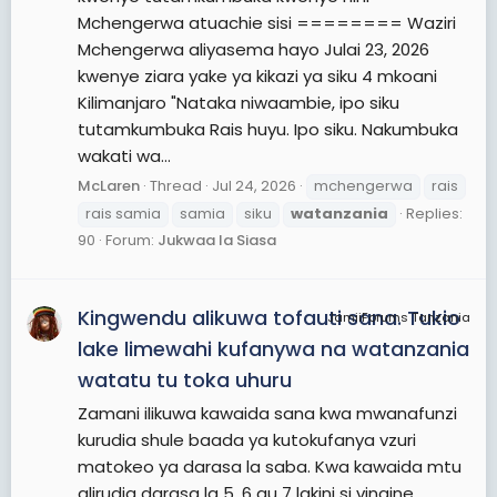
Mchengerwa atuachie sisi ======== Waziri
Mchengerwa aliyasema hayo Julai 23, 2026
kwenye ziara yake ya kikazi ya siku 4 mkoani
Kilimanjaro "Nataka niwaambie, ipo siku
tutamkumbuka Rais huyu. Ipo siku. Nakumbuka
wakati wa...
McLaren
Thread
Jul 24, 2026
mchengerwa
rais
rais samia
samia
siku
watanzania
Replies:
90
Forum:
Jukwaa la Siasa
Kingwendu alikuwa tofauti sana. Tukio
JamiiForums Tanzania
lake limewahi kufanywa na watanzania
watatu tu toka uhuru
Zamani ilikuwa kawaida sana kwa mwanafunzi
kurudia shule baada ya kutokufanya vzuri
matokeo ya darasa la saba. Kwa kawaida mtu
alirudia darasa la 5, 6 au 7 lakini si vingine.