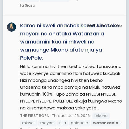
la Siasa
Kama ni kweli anachokisema kinatoka
JamiiForums Tanzania
moyoni na anataka Watanzania
wamuamini kua ni mkweli na
wamuunge Mkono afate njia ya
PolePole.
Hili la kusema hivi then kesho kutwa tunawaona
wote kwenye adhimisho flani hatuwez kukubali..
Hizi mbanga unaongea hivi then kesho
unasema tena mpo pamoja na Mkulu hatuwez
kumuanini 100% Tupo Zama za NYEUSI NYEUSI,
NYEUPE NYEUPE. POLEPOLE alikuja kuungwa Mkono
na kusamehewa makosa yake yote...
THE FIRST BORN
Thread
Jul 25, 2026
mkono
mkweli
moyoni
njia
polepole
watanzania