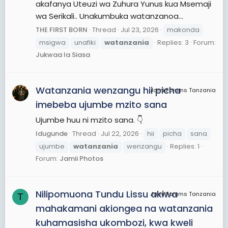
akafanya Uteuzi wa Zuhura Yunus kua Msemaji
wa Serikali.. Unakumbuka watanzanoa...
THE FIRST BORN
Thread
Jul 23, 2026
makonda
msigwa
unafiki
watanzania
Replies: 3
Forum:
Jukwaa la Siasa
Watanzania wenzangu hii picha
JamiiForums Tanzania
imebeba ujumbe mzito sana
Ujumbe huu ni mzito sana. 👇
Idugunde
Thread
Jul 22, 2026
hii
picha
sana
ujumbe
watanzania
wenzangu
Replies: 1
Forum:
Jamii Photos
Nilipomuona Tundu Lissu akiwa
JamiiForums Tanzania
T
mahakamani akiongea na watanzania
kuhamasisha ukombozi, kwa kweli