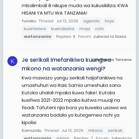
mbalimbali ili nikupe muda wa kukusikiliza. KWA
HISANI YA MTU WA TANZANIA!
funaku
Thread
Jul 13, 2026
agenda
hoja
kuaminiwa
kuendesha
moja
nchi
watanzania
Replies: 8
Forum:
Jukwaa la Siasa
Je serikali imefanikiwa kuungwa
JamiiForums Tanzania
K
mkono na watanzania wengi?
Kwa mawazo yangu serikali haijafanikiwa na
umashuhuri wa Rais Samia umeshuka sana.
Kutoka uhalali mpaka kuwa fake!. Kutoka
kusifiwa 2021-2022 mpaka kuitwa muuaji na
fisadi. Tafuteni njia bora ya kuweka usawa wa
watanzania badala ya kutegemea nchi ya
kipolisi
Kamundu
Thread
Jul 13, 2026
mkono
serikali
watanzania
wengi
Replies: 2
Forum:
Jukwaa la