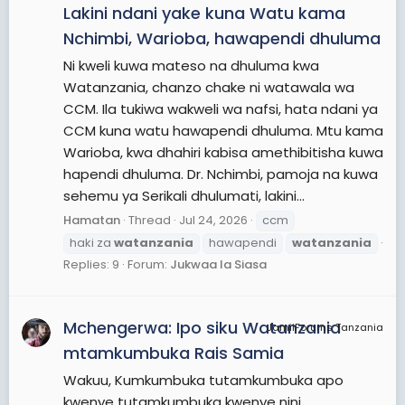
Lakini ndani yake kuna Watu kama
Nchimbi, Warioba, hawapendi dhuluma
Ni kweli kuwa mateso na dhuluma kwa
Watanzania, chanzo chake ni watawala wa
CCM. Ila tukiwa wakweli wa nafsi, hata ndani ya
CCM kuna watu hawapendi dhuluma. Mtu kama
Warioba, kwa dhahiri kabisa amethibitisha kuwa
hapendi dhuluma. Dr. Nchimbi, pamoja na kuwa
sehemu ya Serikali dhulumati, lakini...
Hamatan
Thread
Jul 24, 2026
ccm
haki za
watanzania
hawapendi
watanzania
Replies: 9
Forum:
Jukwaa la Siasa
Mchengerwa: Ipo siku Watanzania
JamiiForums Tanzania
mtamkumbuka Rais Samia
Wakuu, Kumkumbuka tutamkumbuka apo
kwenye tutamkumbuka kwenye nini