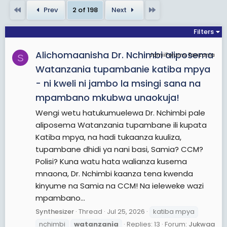
First
Last
Prev
2 of 198
Next
Filters
Alichomaanisha Dr. Nchimbi aliposema
JamiiForums Tanzania
S
Watanzania tupambanie katiba mpya
- ni kweli ni jambo la msingi sana na
mpambano mkubwa unaokuja!
Wengi wetu hatukumuelewa Dr. Nchimbi pale
aliposema Watanzania tupambane ili kupata
Katiba mpya, na hadi tukaanza kuuliza,
tupambane dhidi ya nani basi, Samia? CCM?
Polisi? Kuna watu hata walianza kusema
mnaona, Dr. Nchimbi kaanza tena kwenda
kinyume na Samia na CCM! Na ieleweke wazi
mpambano...
Synthesizer
Thread
Jul 25, 2026
katiba mpya
nchimbi
watanzania
Replies: 13
Forum:
Jukwaa