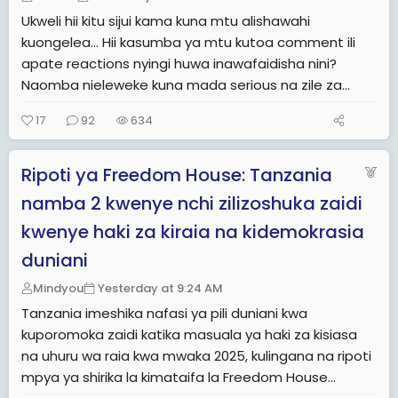
Ukweli hii kitu sijui kama kuna mtu alishawahi
kuongelea... Hii kasumba ya mtu kutoa comment ili
apate reactions nyingi huwa inawafaidisha nini?
Naomba nieleweke kuna mada serious na zile za...
17
92
634
F
Ripoti ya Freedom House: Tanzania
e
namba 2 kwenye nchi zilizoshuka zaidi
a
kwenye haki za kiraia na kidemokrasia
t
u
duniani
r
Mindyou
Yesterday at 9:24 AM
e
Tanzania imeshika nafasi ya pili duniani kwa
d
kuporomoka zaidi katika masuala ya haki za kisiasa
na uhuru wa raia kwa mwaka 2025, kulingana na ripoti
mpya ya shirika la kimataifa la Freedom House...