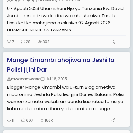
Bagamoyo
Yesterday at 10:41 PM
07 Agosti 2026 Uhamishoni Nje ya Tanzania Bw. David
Jumbe msaidizi wa karibu wa mheshimiwa Tundu
Lissu katika mahojiano exclusive 07 Agosti 2026
UHAMISHONI NJE YA TANZANIA...
7
28
393
Mange Kimambi ahojiwa na Jeshi la
Polisi jijini Dar
mwanamwana
Jul 16, 2015
Blogger Mange Kimambi wa u-turn Blog ametiwa
mbaroni na Jeshi la Polisi leo jijini Dar es Salaam. Polisi
wamemkamata wakati ameenda kuchukua fomu ya
kutia nia kuomba ridhaa ya kugombea ubunge...
11
697
156K