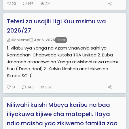
20
145
2K
Tetesi za usajili Ligi Kuu msimu wa
2026/27
Hichilema
Apr 6, 2026
Tetesi:
1. Vilabu vya Yanga na Azam vinawania saini ya
Ramadhani Chobwedo kutoka TRA United 2. Buba
Jmameh ataachwa na Yanga mwishoni mwa msimu
huu ( Done deal) 3. Kelvin Nashon anatakiwa na
Simba SC. (...
10
343
36K
Niliwahi kuishi Mbeya karibu na baa
iliyokuwa kijiwe cha matapeli. Haya
ndio maisha yao zikiwemo familia zao