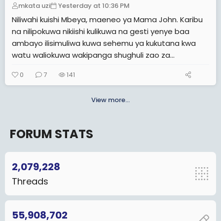
mkata uzi
Yesterday at 10:36 PM
Niliwahi kuishi Mbeya, maeneo ya Mama John. Karibu
na nilipokuwa nikiishi kulikuwa na gesti yenye baa
ambayo ilisimuliwa kuwa sehemu ya kukutana kwa
watu waliokuwa wakipanga shughuli zao za...
0
7
141
View more…
FORUM STATS
2,079,228
Threads
55,908,702