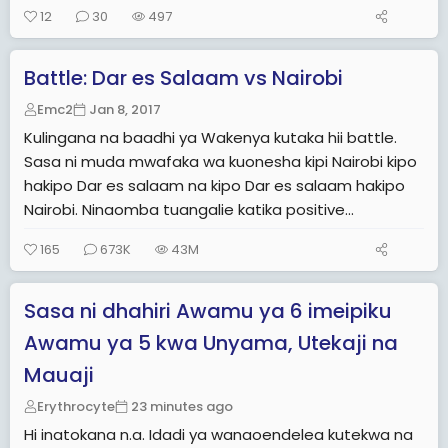
12
30
497
Battle: Dar es Salaam vs Nairobi
Emc2
Jan 8, 2017
Kulingana na baadhi ya Wakenya kutaka hii battle.
Sasa ni muda mwafaka wa kuonesha kipi Nairobi kipo
hakipo Dar es salaam na kipo Dar es salaam hakipo
Nairobi. Ninaomba tuangalie katika positive...
165
673K
43M
Sasa ni dhahiri Awamu ya 6 imeipiku
Awamu ya 5 kwa Unyama, Utekaji na
Mauaji
Erythrocyte
23 minutes ago
Hi inatokana n.a. Idadi ya wanaoendelea kutekwa na