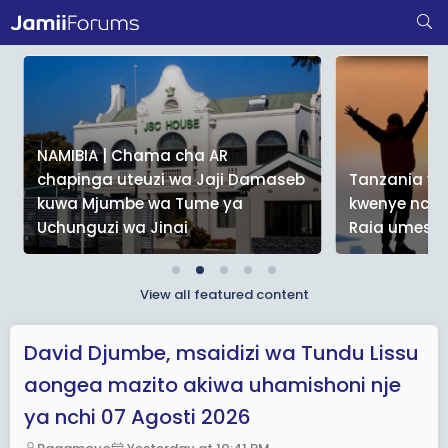
NAMIBIA | Chama cha AR
chapinga uteuzi wa Jaji Damaseb
Tanzania ya
kuwa Mjumbe wa Tume ya
kwenye nchi
Uchunguzi wa Jinai
Raia umeshu
View all featured content
David Djumbe, msaidizi wa Tundu Lissu
aongea mazito akiwa uhamishoni nje
ya nchi 07 Agosti 2026