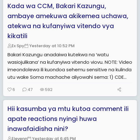
Kada wa CCM, Bakari Kazungu,
ambaye amekuwa akikemea uchawa,
atekwa na kufanyiwa vitendo vya
kikatili
Ex Spy
Yesterday at 10:52 PM
Bakari Kazungu anadaiwa kutekwa na ‘watu
wasiojulikana’ na kufanyiwa vitendo viovu. NOTE: Video
imeondolewa ili kuondoa sehemu sensitive na kulinda
utu wake Soma machache aliyowahi sema: 1) CDE...
6
47
592
Hii kasumba ya mtu kutoa comment ili
apate reactions nyingi huwa
inawafaidisha nini?
Elevenn
Yesterday at 6:45 PM