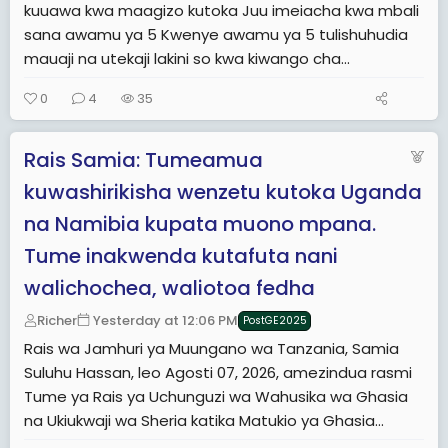
kuuawa kwa maagizo kutoka Juu imeiacha kwa mbali
sana awamu ya 5 Kwenye awamu ya 5 tulishuhudia
mauaji na utekaji lakini so kwa kiwango cha...
0
4
35
F
Rais Samia: Tumeamua
e
kuwashirikisha wenzetu kutoka Uganda
a
na Namibia kupata muono mpana.
t
u
Tume inakwenda kutafuta nani
r
walichochea, waliotoa fedha
e
Richer
Yesterday at 12:06 PM
d
PostGE2025
Rais wa Jamhuri ya Muungano wa Tanzania, Samia
Suluhu Hassan, leo Agosti 07, 2026, amezindua rasmi
Tume ya Rais ya Uchunguzi wa Wahusika wa Ghasia
na Ukiukwaji wa Sheria katika Matukio ya Ghasia...