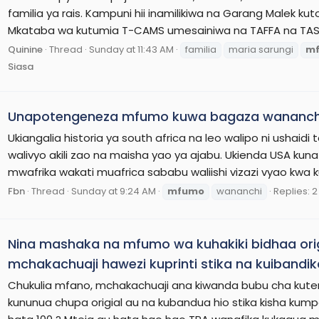
familia ya rais. Kampuni hii inamilikiwa na Garang Malek 
Mkataba wa kutumia T-CAMS umesainiwa na TAFFA na TASAC
Quinine
Thread
Sunday at 11:43 AM
familia
maria sarungi
m
Siasa
Unapotengeneza mfumo kuwa bagaza wananchi 
Ukiangalia historia ya south africa na leo walipo ni ushaid
walivyo akili zao na maisha yao ya ajabu. Ukienda USA ku
mwafrika wakati muafrica sababu waliishi vizazi vyao kwa 
Fbn
Thread
Sunday at 9:24 AM
mfumo
wananchi
Replies: 2
Nina mashaka na mfumo wa kuhakiki bidhaa orig
mchakachuaji hawezi kuprinti stika na kuibandik
Chukulia mfano, mchakachuaji ana kiwanda bubu cha kut
kununua chupa origial au na kubandua hio stika kisha 