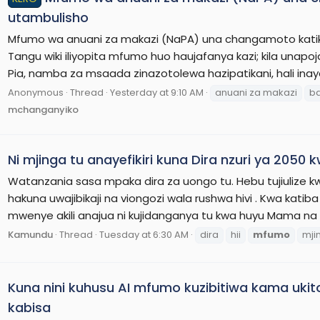
utambulisho
Mfumo wa anuani za makazi (NaPA) una changamoto kati
Tangu wiki iliyopita mfumo huo haujafanya kazi; kila unap
Pia, namba za msaada zinazotolewa hazipatikani, hali ina
Anonymous
Thread
Yesterday at 9:10 AM
anuani za makazi
b
mchanganyiko
Ni mjinga tu anayefikiri kuna Dira nzuri ya 2050
Watanzania sasa mpaka dira za uongo tu. Hebu tujiulize kwa
hakuna uwajibikaji na viongozi wala rushwa hivi . Kwa katiba 
mwenye akili anajua ni kujidanganya tu kwa huyu Mama na k
Kamundu
Thread
Tuesday at 6:30 AM
dira
hii
mfumo
mji
Kuna nini kuhusu AI mfumo kuzibitiwa kama ukit
kabisa