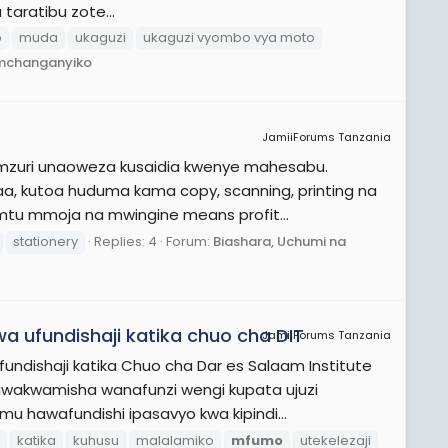
taratibu zote...
o
muda
ukaguzi
ukaguzi vyombo vya moto
 mchanganyiko
JamiiForums Tanzania
mzuri unaoweza kusaidia kwenye mahesabu.
a, kutoa huduma kama copy, scanning, printing na
 mtu mmoja na mwingine means profit...
stationery
Replies: 4
Forum:
Biashara, Uchumi na
a ufundishaji katika chuo cha DIT
JamiiForums Tanzania
undishaji katika Chuo cha Dar es Salaam Institute
iwakwamisha wanafunzi wengi kupata ujuzi
 hawafundishi ipasavyo kwa kipindi...
katika
kuhusu
malalamiko
mfumo
utekelezaji