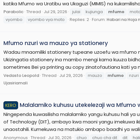
katika Mfumo wa Uratibu wa Ukaguzi (MIMIS) na kukamilisha 
Parabolic
Thread
Jul 29, 2026
julai
kujiunga
mfumo
mot
vyombo
vyombo vya moto
Replies: 2
Forum:
Habari na Hoja
Mfumo nzuri wa mauzo ya stationery
Wadau mnaomiliki stationery tupeane uzoefu wa mfumo 
Ukizingatia stationery ina mambo mengi kama kuuza bidha
sometimes Bei ya printing au copy zinatofautiana kati ya
Vedasto Leopold
Thread
Jul 29, 2026
mauzo
mfumo
nzuri
Ujasiriamali
Malalamiko kuhusu utekelezaji wa Mfumo w
KERO
Ningependa kuwasilisha malalamiko yangu kuhusu hali ya uf
of Technology (DIT), ambayo kwa maoni yangu imekuwa ik
unaostahili. Kumekuwa na matukio ambapo baadhi ya walimu
Anonymous
Thread
Jul 30, 2026
chuo
chuo cha dit
dit
hali