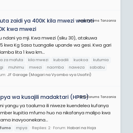
a zaidi ya 400K kila mwezi wakati
JamiiForums Tanzania
100K kwa mwezi
u ndani ya mji. Kwa mwezi (siku 30), atakuwa
1545 kwa Kg Sasa tuangalie upande wa gesi. Kwa gari
amba lita 1 kwa km...
a za mafuta
kila mwezi
kubadili
kuokoa
kutumia
gi
muhimu
mwezi
naomba
naweza
sababu
rum:
JF Garage (Magari na Vyombo vya Usafiri)
a wa kusajili madaktari (HPRS)
JamiiForums Tanzania
ni yangu ya taaluma ili niweze kuendelea kufanya
Number kupitia mfumo huo na nikafanya malipo kwa
, kama inavyoonekana...
fumo
mpya
Replies: 2
Forum:
Habari na Hoja