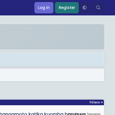
Log in
Register
Filters
changamoto katika kuomba barua ya
JamiiForums Tanzania