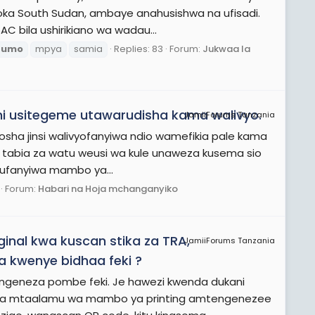
kutoka South Sudan, ambaye anahusishwa na ufisadi.
 bila ushirikiano wa wadau...
fumo
mpya
samia
Replies: 83
Forum:
Jukwaa la
usitegeme utawarudisha kama walivyo.
JamiiForums Tanzania
i tosha jinsi walivyofanyiwa ndio wamefikia pale kama
na tabia za watu weusi wa kule unaweza kusema sio
kufanyiwa mambo ya...
Forum:
Habari na Hoja mchanganyiko
inal kwa kuscan stika za TRA,
JamiiForums Tanzania
a kwenye bidhaa feki ?
engeneza pombe feki. Je hawezi kwenda dukani
kumpa mtaalamu wa mambo ya printing amtengenezee