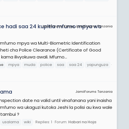
ce hadi saa 24 kupitia mfumo mpya wa
JamiiForums Kenya, JamiiForums Tanzania
ha mfumo mpya wa Multi-Biometric Identification
ti cha Police Clearance (Certificate of Good
 kama ilivyokuwa awali. Mfumo...
mo
mpya
muda
police
saa
saa 24
yapunguza
alama
JamiiForums Tanzania
spection date na valid until vinafanana yani inaisha
a mfumo wa ukaguzi kutoka Jeshi la polisi au kwa wale
utambui ?
usalama
wiki
Replies: 1
Forum:
Habari na Hoja