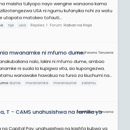
ngu na maisha tuliyopo nayo wengine wanaona kama
zilizotengezwa USA ni ngumu kufanyika nchi za watu
e utapata matokeo tofauti...
mo
nje
usa
Replies: 1
Forum:
Habari na Hoja
ia mwanamke ni mfumo dume.
JamiiForums Tanzania
kubaliana nalo, lakini ni mfumo dume, ambao
ke ni suala la kupigwa vita, sio kupongezwa.
amu wanawake hawakua na fursa za kiuchumi na...
umo
dume
mwanamke
mwanaume
salamu
a, T - CAMS unahusishwa na familia ya
JamiiForums Tanzania
na Capital Pay, unahusishwa na kashfa kubwa ya