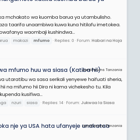
ka mchakato wa kuomba barua ya utambulisho.
ojaza taarifa unaambiwa kuwa kuna hitilafu imetokea.
yowafanya waombaji kushindwa...
arua
makazi
mfumo
Replies: 0
Forum:
Habari na Hoja
 kwa mfumo huu wa siasa (Katiba hii)
JamiiForums Tanzania
 utaratibu wa sasa serikali yenyewe haifuati sheria,
hii na mifumo hii Dira ni kama vichekesho tu. Kila
upenda kusifiwa...
nga
nzuri
siasa
Replies: 14
Forum:
Jukwaa la Siasa
oka nje ya USA hata ufanyeje unakataa
JamiiForums Tanzania