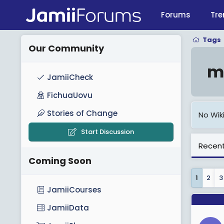
Forums
Tre
Tags
Our Community
m
JamiiCheck
FichuaUovu
Stories of Change
No Wiki
Start Discussion
Recent
Coming Soon
1
2
3
JamiiCourses
JamiiData