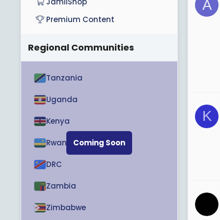
JamiiShop
A
Premium Content
Regional Communities
Tanzania
Uganda
K
Kenya
Rwanda
Coming Soon
DRC
Zambia
Zimbabwe