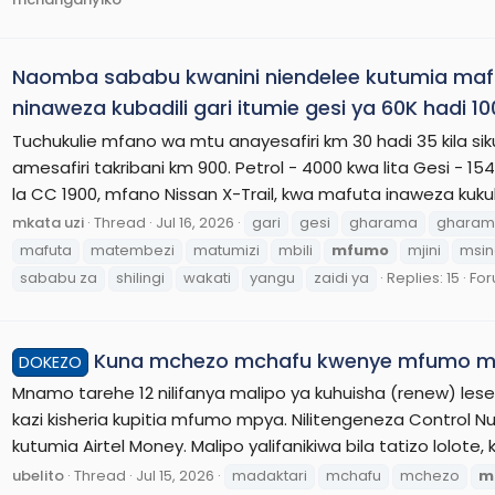
Naomba sababu kwanini niendelee kutumia mafut
ninaweza kubadili gari itumie gesi ya 60K hadi 
Tuchukulie mfano wa mtu anayesafiri km 30 hadi 35 kila sik
amesafiri takribani km 900. Petrol - 4000 kwa lita Gesi - 
la CC 1900, mfano Nissan X-Trail, kwa mafuta inaweza kukul
mkata uzi
Thread
Jul 16, 2026
gari
gesi
gharama
gharam
mafuta
matembezi
matumizi
mbili
mfumo
mjini
msin
sababu za
shilingi
wakati
yangu
zaidi ya
Replies: 15
Fo
Kuna mchezo mchafu kwenye mfumo mpy
DOKEZO
Mnamo tarehe 12 nilifanya malipo ya kuhuisha (renew) lese
kazi kisheria kupitia mfumo mpya. Nilitengeneza Control 
kutumia Airtel Money. Malipo yalifanikiwa bila tatizo lolote
ubelito
Thread
Jul 15, 2026
madaktari
mchafu
mchezo
m