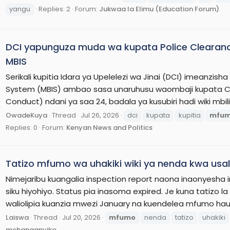
yangu
Replies: 2
Forum:
Jukwaa la Elimu (Education Forum)
DCI yapunguza muda wa kupata Police Clearan
MBIS
Serikali kupitia Idara ya Upelelezi wa Jinai (DCI) imeanzis
System (MBIS) ambao sasa unaruhusu waombaji kupata Che
Conduct) ndani ya saa 24, badala ya kusubiri hadi wiki mbili
OwadeKuya
Thread
Jul 26, 2026
dci
kupata
kupitia
mfu
Replies: 0
Forum:
Kenyan News and Politics
Tatizo mfumo wa uhakiki wiki ya nenda kwa us
Nimejaribu kuangalia inspection report naona inaonyesha in
siku hiyohiyo. Status pia inasoma expired. Je kuna tatizo l
waliolipia kuanzia mwezi January na kuendelea mfumo ha
Laiswa
Thread
Jul 20, 2026
mfumo
nenda
tatizo
uhakiki
mchanganyiko