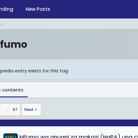
nding
New Posts
fumo
pedia entry exists for this tag
 contents
…
57
Next
Mfumo wa anuani za makazi (NaPA) una 
KERO