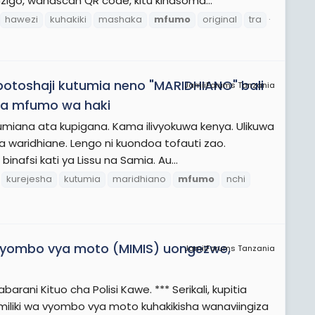
igo, wanascan QR code, kitu kinasoma...
hawezi
kuhakiki
mashaka
mfumo
original
tra
otoshaji kutumia neno "MARIDHIANO" bali
JamiiForums Tanzania
sha mfumo wa haki
iana ata kupigana. Kama ilivyokuwa kenya. Ulikuwa
 waridhiane. Lengo ni kuondoa tofauti zao.
inafsi kati ya Lissu na Samia. Au...
kurejesha
kutumia
maridhiano
mfumo
nchi
vyombo vya moto (MIMIS) uongezwe,
JamiiForums Tanzania
rani Kituo cha Polisi Kawe. *** Serikali, kupitia
wamiliki wa vyombo vya moto kuhakikisha wanaviingiza