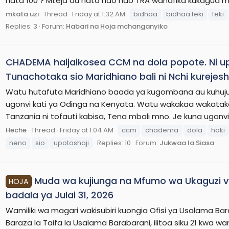
hata 100 ? Mteja au hata hao hao TRA wanafika kukagua mz
mkata uzi
Thread
Friday at 1:32 AM
bidhaa
bidhaa feki
feki
Replies: 3
Forum:
Habari na Hoja mchanganyiko
CHADEMA haijaikosea CCM na dola popote. Ni up
Tunachotaka sio Maridhiano bali ni Nchi kureje
Watu hutafuta Maridhiano baada ya kugombana au kuhujum
ugonvi kati ya Odinga na Kenyata. Watu wakakaa wakataka
Tanzania ni tofauti kabisa, Tena mbali mno. Je kuna ugonvi b
Heche
Thread
Friday at 1:04 AM
ccm
chadema
dola
haki
neno
sio
upotoshaji
Replies: 10
Forum:
Jukwaa la Siasa
Muda wa kujiunga na Mfumo wa Ukaguzi 
HOJA
badala ya Julai 31, 2026
Wamiliki wa magari wakisubiri kuongia Ofisi ya Usalama Baraba
Baraza la Taifa la Usalama Barabarani, ilitoa siku 21 kwa 