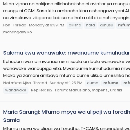
Mi na vijana na nakijana nilichobakisha ni aviator ya mu
mungu ni CCM. Sasa kitu ambacho kina nishangaza yani AI 
na zimekuwa zikigoma kabisa na hata ukitoka nchi nyengin
Fbn
Thread
Monday at 9:39 PM
akisha
hata
kuhusu
mfu
mchanganyiko
Salamu kwa wanawake: mwanaume kumuhudum
Kuhudumiwa na mwanaume ni suala ambalo wanawake wana
wanawake wanaupiga vita. Mwanaume kumuhudumia mwanam
Miaka ya zamani ambayo mfumo dume ulikua umeshika hat
Natafuta Ajira
Thread
Sunday at 1:25 PM
dume
mfumo
mf
wanawake
Replies: 192
Forum:
Mahusiano, mapenzi, urafiki
Maria Sarungi: Mfumo mpya wa ulipaji wa forodh
Samia
Mfumo mpya wa ulipaji wa forodha, T-CAMS, unaendeshwa 