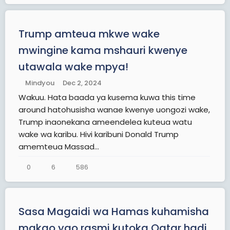
Trump amteua mkwe wake
mwingine kama mshauri kwenye
utawala wake mpya!
Mindyou
Dec 2, 2024
Wakuu. Hata baada ya kusema kuwa this time
around hatohusisha wanae kwenye uongozi wake,
Trump inaonekana ameendelea kuteua watu
wake wa karibu. Hivi karibuni Donald Trump
amemteua Massad...
0
6
586
Sasa Magaidi wa Hamas kuhamisha
makao yao rasmi kutoka Qatar hadi