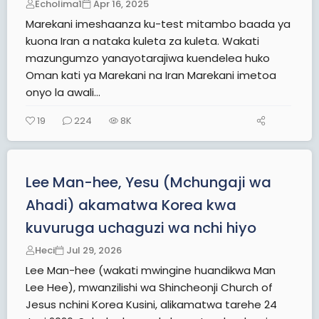
Echolima1
Apr 16, 2025
Marekani imeshaanza ku-test mitambo baada ya
kuona Iran a nataka kuleta za kuleta. Wakati
mazungumzo yanayotarajiwa kuendelea huko
Oman kati ya Marekani na Iran Marekani imetoa
onyo la awali...
19
224
8K
Lee Man-hee, Yesu (Mchungaji wa
Ahadi) akamatwa Korea kwa
kuvuruga uchaguzi wa nchi hiyo
Heci
Jul 29, 2026
Lee Man-hee (wakati mwingine huandikwa Man
Lee Hee), mwanzilishi wa Shincheonji Church of
Jesus nchini Korea Kusini, alikamatwa tarehe 24