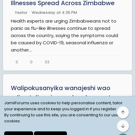
Illnesses Spread Across Zimbabwe
Yesha
Wednesday at 4:35 PM
Health experts are urging Zimbabweans not to
panic as flu-like illnesses continue to spread
across the country, saying the symptoms could
be caused by COVID-19, seasonal influenza or
another...
0
0
33
Walipokusanyika wanajeshi wao
ndipo tulipopiga makombora yetu.-
JamiiForums uses cookies to help personalise content, tailor
Iran 🇮🇷
your experience and to keep you logged in if you register.
Top
By continuing to use this site, you are consenting to our use of
Bujibuji Simba Nyamaume
Jul 18, 2026
cookies.
Jeshi la Walinzi wa Mapinduzi ya Kiislamu la Iran
Bot
(IRGC) limedai kufanya mashambulizi ya pamoja