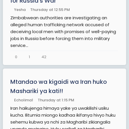
for Russia's War
Yesha
Thursday at 12:55 PM
Zimbabwean authorities are investigating an
alleged human trafficking network accused of
deceiving local men with promises of well-paying
jobs in Russia before forcing them into military
service...
0
1
42
Mtandao wa kigaidi wa Iran huko
Mashariki ya kati!!
Echolima1
Thursday at 1:15 PM
Iran haikujenga himaya yake ya uwakilishi usiku
kucha. Ilitumia miongo kadhaa ikifanya hivyo huku
sehemu kubwa ya nchi za Magharibi zikiangalia
upande mwingine. Huku serikali za Magharibi...