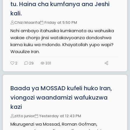
tu. Haina cha kumfanya ana Jeshi
kali.
Chizi Maarifa
Friday at 5:50 PM
Nchi ambayo itahusika kumkamata au wahusika
wakae chonjo jinsi watakavyoanza dondoshwa
kama kuku wa mdondo. Khayatollah yupo wapi?
Wauulize Iran.
2
29
331
Baada ya MOSSAD kufeli huko Iran,
viongozi waandamizi wafukuzwa
kazi
zitto junior
Yesterday at 12:43 PM
Mkurugenzi wa Mossad, Roman Gofman,