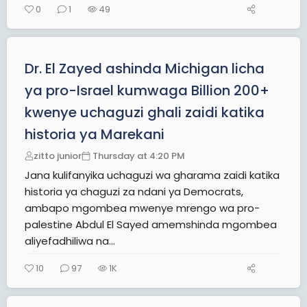
0
1
49
Dr. El Zayed ashinda Michigan licha
ya pro-Israel kumwaga Billion 200+
kwenye uchaguzi ghali zaidi katika
historia ya Marekani
zitto junior
Thursday at 4:20 PM
Jana kulifanyika uchaguzi wa gharama zaidi katika
historia ya chaguzi za ndani ya Democrats,
ambapo mgombea mwenye mrengo wa pro-
palestine Abdul El Sayed amemshinda mgombea
aliyefadhiliwa na...
10
97
1K