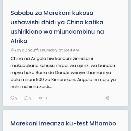
Sababu za Marekani kukosa
ushawishi dhidi ya China katika
ushirikiano wa miundombinu na
Afrika
Yoyo Zhou
Thursday at 5:43 AM
China na Angola hivi karibuni zimesaini
makubaliano kuhusu mradi wa ujenzi wa bandari
mpya huko Barra do Dande wenye thamani ya
dola milioni 900 za Kimarekani. Angola ni moja ya
nchi muhimu zaidi...
2
2
111
Marekani imeanza ku-test Mitambo