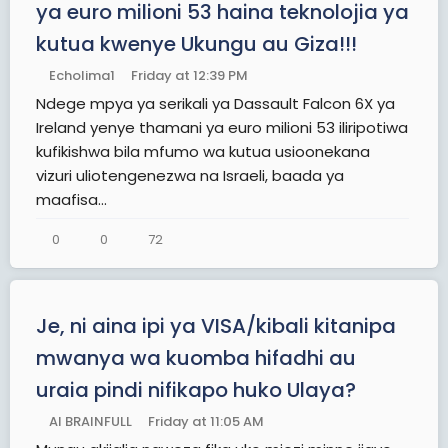
ya euro milioni 53 haina teknolojia ya
kutua kwenye Ukungu au Giza!!!
Echolima1
Friday at 12:39 PM
Ndege mpya ya serikali ya Dassault Falcon 6X ya
Ireland yenye thamani ya euro milioni 53 iliripotiwa
kufikishwa bila mfumo wa kutua usioonekana
vizuri uliotengenezwa na Israeli, baada ya
maafisa...
0
0
72
Je, ni aina ipi ya VISA/kibali kitanipa
mwanya wa kuomba hifadhi au
uraia pindi nifikapo huko Ulaya?
AI BRAINFULL
Friday at 11:05 AM