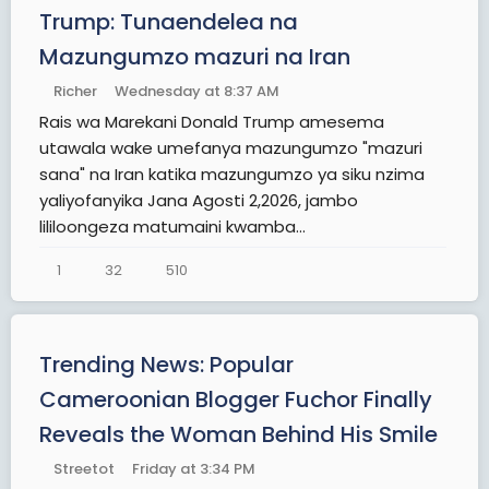
Trump: Tunaendelea na
Mazungumzo mazuri na Iran
Richer
Wednesday at 8:37 AM
Rais wa Marekani Donald Trump amesema
utawala wake umefanya mazungumzo "mazuri
sana" na Iran katika mazungumzo ya siku nzima
yaliyofanyika Jana Agosti 2,2026, jambo
lililoongeza matumaini kwamba...
1
32
510
Trending News: Popular
Cameroonian Blogger Fuchor Finally
Reveals the Woman Behind His Smile
Streetot
Friday at 3:34 PM