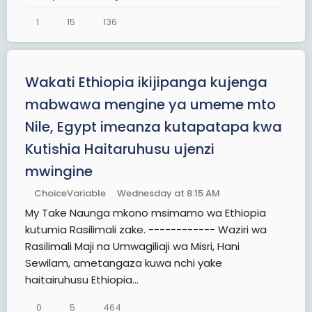
1
15
136
Wakati Ethiopia ikijipanga kujenga
mabwawa mengine ya umeme mto
Nile, Egypt imeanza kutapatapa kwa
Kutishia Haitaruhusu ujenzi
mwingine
ChoiceVariable
Wednesday at 8:15 AM
My Take Naunga mkono msimamo wa Ethiopia
kutumia Rasilimali zake. ------------ Waziri wa
Rasilimali Maji na Umwagiliaji wa Misri, Hani
Sewilam, ametangaza kuwa nchi yake
haitairuhusu Ethiopia...
0
5
464