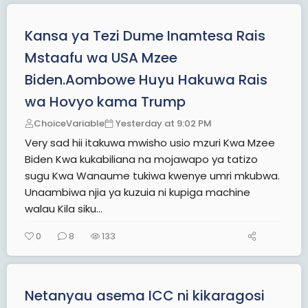
Kansa ya Tezi Dume Inamtesa Rais
Mstaafu wa USA Mzee
Biden.Aombowe Huyu Hakuwa Rais
wa Hovyo kama Trump
ChoiceVariable
Yesterday at 9:02 PM
Very sad hii itakuwa mwisho usio mzuri Kwa Mzee
Biden Kwa kukabiliana na mojawapo ya tatizo
sugu Kwa Wanaume tukiwa kwenye umri mkubwa.
Unaambiwa njia ya kuzuia ni kupiga machine
walau Kila siku...
0
8
133
Netanyau asema ICC ni kikaragosi