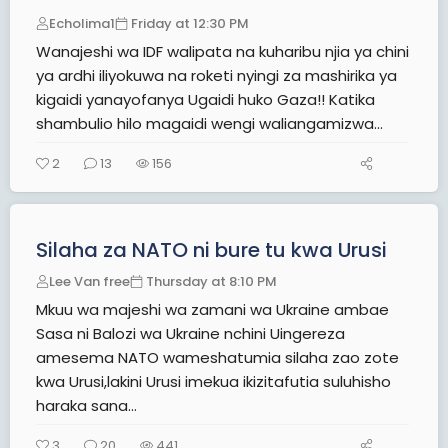
Echolima1
Friday at 12:30 PM
Wanajeshi wa IDF walipata na kuharibu njia ya chini
ya ardhi iliyokuwa na roketi nyingi za mashirika ya
kigaidi yanayofanya Ugaidi huko Gaza!! Katika
shambulio hilo magaidi wengi waliangamizwa...
2
13
156
Silaha za NATO ni bure tu kwa Urusi
Lee Van free
Thursday at 8:10 PM
Mkuu wa majeshi wa zamani wa Ukraine ambae
Sasa ni Balozi wa Ukraine nchini Uingereza
amesema NATO wameshatumia silaha zao zote
kwa Urusi,lakini Urusi imekua ikizitafutia suluhisho
haraka sana...
3
20
441