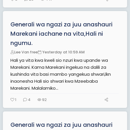
Generali wa ngazi za juu anashauri
Marekani iachane na vita,Hali ni
ngumu.
Lee Van free
Yesterday at 10:59 AM
Hali ya vita kwa kweli sio nzuri kwa upande wa
Marekani. Kama Marekani ingekua na dalili za
kushinda vita basi mambo yangekua shwari,lkn
inaonesha Hali sio shwari kwa Mzeebaba
Marekani. Malalamiko...
1
4
92
Generali wa ngazi za juu anashauri