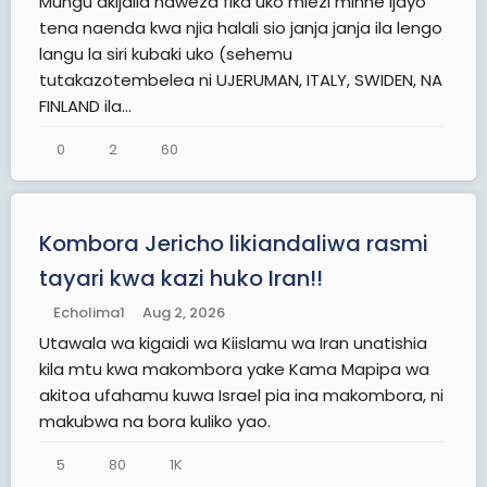
Mungu akijalia naweza fika uko miezi minne ijayo
tena naenda kwa njia halali sio janja janja ila lengo
langu la siri kubaki uko (sehemu
tutakazotembelea ni UJERUMAN, ITALY, SWIDEN, NA
FINLAND ila...
0
2
60
Kombora Jericho likiandaliwa rasmi
tayari kwa kazi huko Iran!!
Echolima1
Aug 2, 2026
Utawala wa kigaidi wa Kiislamu wa Iran unatishia
kila mtu kwa makombora yake Kama Mapipa wa
akitoa ufahamu kuwa Israel pia ina makombora, ni
makubwa na bora kuliko yao.
5
80
1K