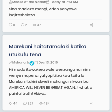
Missile of the Nation
Today at 7:51 AM
Sina maelezo mengi, video yenyewe
inajitosheleza
0
2
37
Marekani haitatamalaki katika
utukufu tena
Mshana Jr
Dec 13, 2016
Hii mada itawakera wale wenzangu na mimi
wenye mapenzi yaliyopitiliza kwa taifa la
Marekani! Lakini ukweli mchungu ni kwamba
AMERICA WILL NEVER BE GREAT AGAIN...! what a
painful truth! Akiwa...
44
327
43K