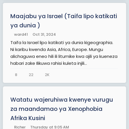
Maajabu ya Israel (Taifa lipo katikati
ya dunia )
ward41
Oct 31, 2024
Taifa la Israel lipo katikati ya dunia kigeographia.
Ni karibu kwenda Asia, Africa, Europe. Mungu
alichaguwa eneo hili ili litumike kwa ajili ya kueneza
habari zake Ilikuwa rahisi kuleta injili...
8
22
2K
Watatu wajeruhiwa kwenye vurugu
za maandamao ya Xenophobia
Afrika Kusini
Richer
Thursday at 9:05 AM