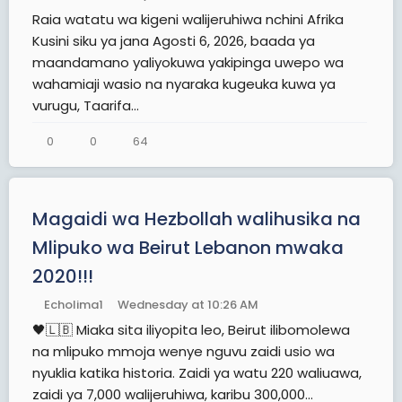
Raia watatu wa kigeni walijeruhiwa nchini Afrika
Kusini siku ya jana Agosti 6, 2026, baada ya
maandamano yaliyokuwa yakipinga uwepo wa
wahamiaji wasio na nyaraka kugeuka kuwa ya
vurugu, Taarifa...
0
0
64
Magaidi wa Hezbollah walihusika na
Mlipuko wa Beirut Lebanon mwaka
2020!!!
Echolima1
Wednesday at 10:26 AM
🖤🇱🇧 Miaka sita iliyopita leo, Beirut ilibomolewa
na mlipuko mmoja wenye nguvu zaidi usio wa
nyuklia katika historia. Zaidi ya watu 220 waliuawa,
zaidi ya 7,000 walijeruhiwa, karibu 300,000...