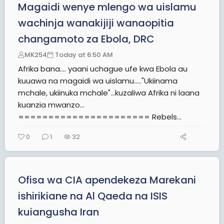
Magaidi wenye mlengo wa uislamu
wachinja wanakijiji wanaopitia
changamoto za Ebola, DRC
MK254
Today at 6:50 AM
Afrika bana.... yaani uchague ufe kwa Ebola au
kuuawa na magaidi wa uislamu....."Ukiinama
mchale, ukiinuka mchale"...kuzaliwa Afrika ni laana
kuanzia mwanzo...
====================== Rebels...
0
1
32
Ofisa wa CIA apendekeza Marekani
ishirikiane na Al Qaeda na ISIS
kuiangusha Iran