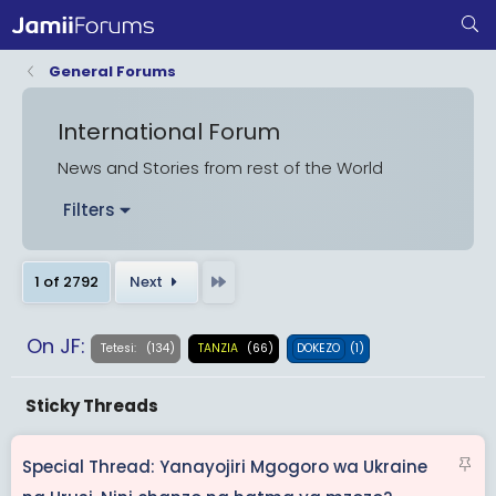
General Forums
International Forum
News and Stories from rest of the World
Filters
Last
1 of 2792
Next
On JF:
(134)
(66)
(1)
Tetesi:
TANZIA
DOKEZO
S
Special Thread: Yanayojiri Mgogoro wa Ukraine
t