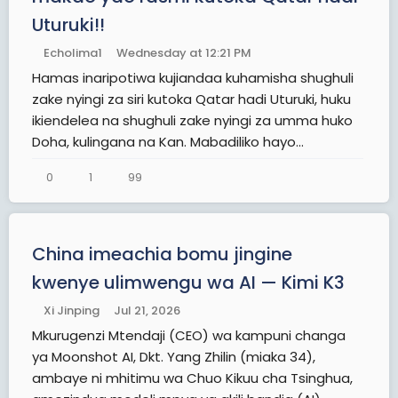
Uturuki!!
Echolima1
Wednesday at 12:21 PM
Hamas inaripotiwa kujiandaa kuhamisha shughuli
zake nyingi za siri kutoka Qatar hadi Uturuki, huku
ikiendelea na shughuli zake nyingi za umma huko
Doha, kulingana na Kan. Mabadiliko hayo...
0
1
99
China imeachia bomu jingine
kwenye ulimwengu wa AI — Kimi K3
Xi Jinping
Jul 21, 2026
Mkurugenzi Mtendaji (CEO) wa kampuni changa
ya Moonshot AI, Dkt. Yang Zhilin (miaka 34),
ambaye ni mhitimu wa Chuo Kikuu cha Tsinghua,