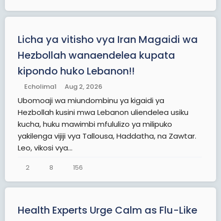
Licha ya vitisho vya Iran Magaidi wa
Hezbollah wanaendelea kupata
kipondo huko Lebanon!!
Echolima1
Aug 2, 2026
Ubomoaji wa miundombinu ya kigaidi ya
Hezbollah kusini mwa Lebanon uliendelea usiku
kucha, huku mawimbi mfululizo ya milipuko
yakilenga vijiji vya Tallousa, Haddatha, na Zawtar.
Leo, vikosi vya...
2
8
156
Health Experts Urge Calm as Flu-Like