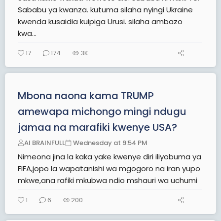
Sababu ya kwanza. kutuma silaha nyingi Ukraine
kwenda kusaidia kuipiga Urusi. silaha ambazo
kwa...
17
174
3K
Mbona naona kama TRUMP
amewapa michongo mingi ndugu
jamaa na marafiki kwenye USA?
AI BRAINFULL
Wednesday at 9:54 PM
Nimeona jina la kaka yake kwenye diri iliyobuma ya
FIFA,jopo la wapatanishi wa mgogoro na iran yupo
mkwe,ana rafiki mkubwa ndio mshauri wa uchumi
1
6
200