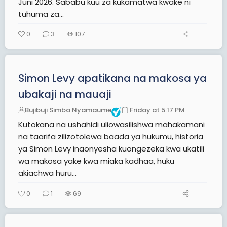
Juni 2026. Sababu kuu za kukamatwa kwake ni
tuhuma za...
0
3
107
Simon Levy apatikana na makosa ya
ubakaji na mauaji
Bujibuji Simba Nyamaume
Friday at 5:17 PM
Kutokana na ushahidi uliowasilishwa mahakamani
na taarifa zilizotolewa baada ya hukumu, historia
ya Simon Levy inaonyesha kuongezeka kwa ukatili
wa makosa yake kwa miaka kadhaa, huku
akiachwa huru...
0
1
69