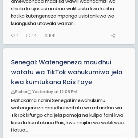
amewaondoa maafisa wawili waandamizi wa
shirika la ujasusi ambao walihusika kwa karibu
katika kutengeneza mpango usiofanikiwa wa
kuangusha utawala wa Iran...
4
44
541
Senegal: Watengeneza maudhui
watatu wa TikTok wahukumiwa jela
kwa kumtukana Rais Faye
Richer
Yesterday at 12:05 PM
Mahakama nchini Senegal imewahukumu
watengeneza maudhui watatu wa mtandao wa
TikTok kifungo cha jela pamoja na kulipa faini kwa
kosa la kumtukana Rais, kwa mujibu wa wakili wao.
Hatua...