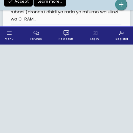
Accept
Learn more…
kwa kutumia makombora na ndege zisizo na
rubani (drones) dhidi ya rada ya mfumo wa ulinzi
wa C-RAM...
14
59
2K
Menu
Forums
New posts
Log in
Register
Mahakama ya Israeli imesimamisha
kwa muda mpango wa Waziri wa
Usalama wa Taifa Itamar Ben-Gvir
Kuhusu Mamba kuwekwa kwenye
Gereza la Magaidi!!
Echolima1
Tuesday at 8:53 PM
Mahakama ya Israeli imesimamisha kwa muda
mpango wa Waziri wa Usalama wa Taifa Itamar
Ben-Gvir wa kuzingira tawi la wafungwa wa