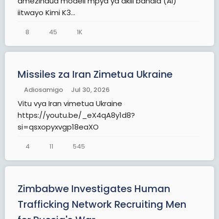
amezindua modeli mpya ya akili bandia (AI)
iitwayo Kimi K3...
8
45
1K
Missiles za Iran Zimetua Ukraine
Adiosamigo
Jul 30, 2026
Vitu vya Iran vimetua Ukraine
https://youtu.be/_eX4qA8y1d8?
si=qsxopyxvgp18eaXO
4
11
545
Zimbabwe Investigates Human
Trafficking Network Recruiting Men