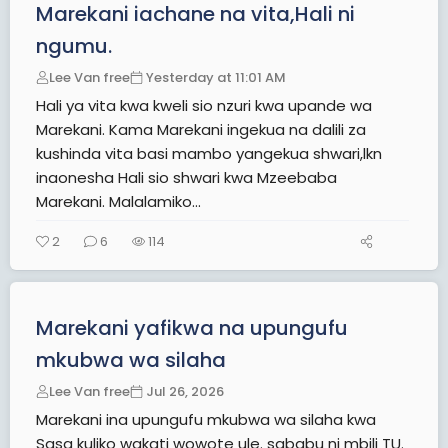
Marekani iachane na vita,Hali ni
ngumu.
Lee Van free
Yesterday at 11:01 AM
Hali ya vita kwa kweli sio nzuri kwa upande wa
Marekani. Kama Marekani ingekua na dalili za
kushinda vita basi mambo yangekua shwari,lkn
inaonesha Hali sio shwari kwa Mzeebaba
Marekani. Malalamiko...
2
6
114
Marekani yafikwa na upungufu
mkubwa wa silaha
Lee Van free
Jul 26, 2026
Marekani ina upungufu mkubwa wa silaha kwa
Sasa kuliko wakati wowote ule. sababu ni mbili TU.