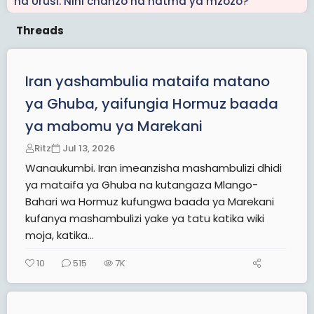
na Urusi. Nini chanzo na hatma ya mzozo?
i
c
k
y
Iran yashambulia mataifa matano
ya Ghuba, yaifungia Hormuz baada
ya mabomu ya Marekani
Ritz
Jul 13, 2026
Wanaukumbi. Iran imeanzisha mashambulizi dhidi
ya mataifa ya Ghuba na kutangaza Mlango-
Bahari wa Hormuz kufungwa baada ya Marekani
kufanya mashambulizi yake ya tatu katika wiki
moja, katika...
10
515
7K