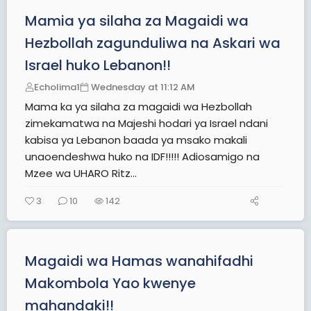
Mamia ya silaha za Magaidi wa
Hezbollah zagunduliwa na Askari wa
Israel huko Lebanon!!
Echolima1
Wednesday at 11:12 AM
Mama ka ya silaha za magaidi wa Hezbollah
zimekamatwa na Majeshi hodari ya Israel ndani
kabisa ya Lebanon baada ya msako makali
unaoendeshwa huko na IDF!!!!! Adiosamigo na
Mzee wa UHARO Ritz...
3
10
142
Magaidi wa Hamas wanahifadhi
Makombola Yao kwenye
mahandaki!!