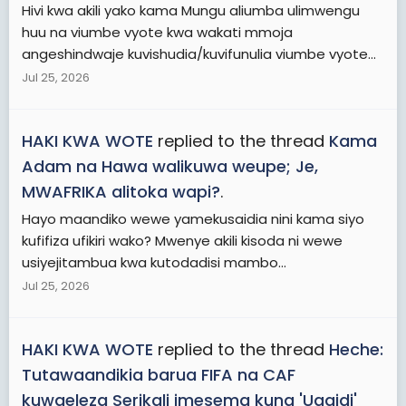
Hivi kwa akili yako kama Mungu aliumba ulimwengu
huu na viumbe vyote kwa wakati mmoja
angeshindwaje kuvishudia/kuvifunulia viumbe vyote...
Jul 25, 2026
HAKI KWA WOTE
replied to the thread
Kama
Adam na Hawa walikuwa weupe; Je,
MWAFRIKA alitoka wapi?
.
Hayo maandiko wewe yamekusaidia nini kama siyo
kufifiza ufikiri wako? Mwenye akili kisoda ni wewe
usiyejitambua kwa kutodadisi mambo...
Jul 25, 2026
HAKI KWA WOTE
replied to the thread
Heche:
Tutawaandikia barua FIFA na CAF
kuwaeleza Serikali imesema kuna 'Ugaidi'