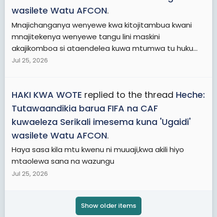
wasilete Watu AFCON
.
Mnajichanganya wenyewe kwa kitojitambua kwani
mnajitekenya wenyewe tangu lini maskini
akajikomboa si ataendelea kuwa mtumwa tu huku...
Jul 25, 2026
HAKI KWA WOTE
replied to the thread
Heche:
Tutawaandikia barua FIFA na CAF
kuwaeleza Serikali imesema kuna 'Ugaidi'
wasilete Watu AFCON
.
Haya sasa kila mtu kwenu ni muuaji,kwa akili hiyo
mtaolewa sana na wazungu
Jul 25, 2026
Show older items