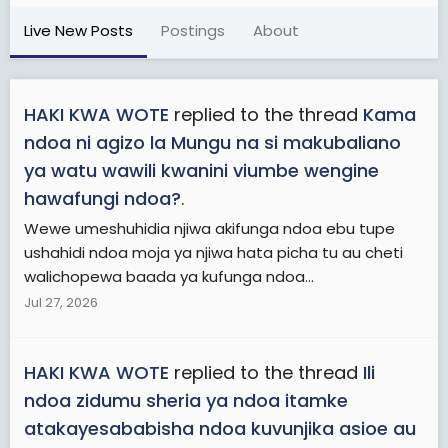
Live New Posts
Postings
About
HAKI KWA WOTE
replied to the thread
Kama
ndoa ni agizo la Mungu na si makubaliano
ya watu wawili kwanini viumbe wengine
hawafungi ndoa?
.
Wewe umeshuhidia njiwa akifunga ndoa ebu tupe
ushahidi ndoa moja ya njiwa hata picha tu au cheti
walichopewa baada ya kufunga ndoa...
Jul 27, 2026
HAKI KWA WOTE
replied to the thread
Ili
ndoa zidumu sheria ya ndoa itamke
atakayesababisha ndoa kuvunjika asioe au