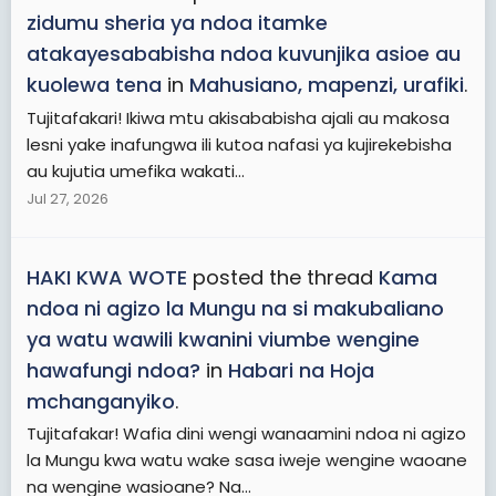
zidumu sheria ya ndoa itamke
atakayesababisha ndoa kuvunjika asioe au
kuolewa tena
in
Mahusiano, mapenzi, urafiki
.
Tujitafakari! Ikiwa mtu akisababisha ajali au makosa
lesni yake inafungwa ili kutoa nafasi ya kujirekebisha
au kujutia umefika wakati...
Jul 27, 2026
HAKI KWA WOTE
posted the thread
Kama
ndoa ni agizo la Mungu na si makubaliano
ya watu wawili kwanini viumbe wengine
hawafungi ndoa?
in
Habari na Hoja
mchanganyiko
.
Tujitafakar! Wafia dini wengi wanaamini ndoa ni agizo
la Mungu kwa watu wake sasa iweje wengine waoane
na wengine wasioane? Na...