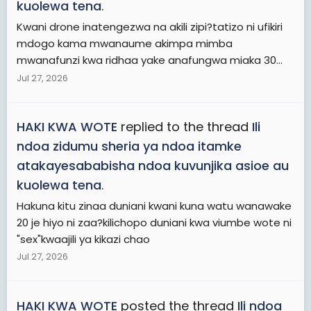
kuolewa tena
.
Kwani drone inatengezwa na akili zipi?tatizo ni ufikiri
mdogo kama mwanaume akimpa mimba
mwanafunzi kwa ridhaa yake anafungwa miaka 30...
Jul 27, 2026
HAKI KWA WOTE
replied to the thread
Ili
ndoa zidumu sheria ya ndoa itamke
atakayesababisha ndoa kuvunjika asioe au
kuolewa tena
.
Hakuna kitu zinaa duniani kwani kuna watu wanawake
20 je hiyo ni zaa?kilichopo duniani kwa viumbe wote ni
"sex"kwaajili ya kikazi chao
Jul 27, 2026
HAKI KWA WOTE
posted the thread
Ili ndoa