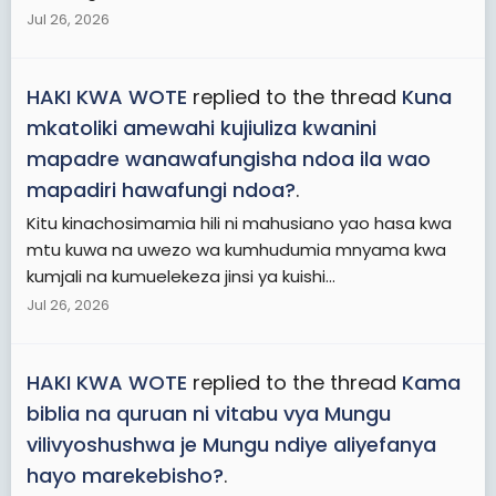
Jul 26, 2026
HAKI KWA WOTE
replied to the thread
Kuna
mkatoliki amewahi kujiuliza kwanini
mapadre wanawafungisha ndoa ila wao
mapadiri hawafungi ndoa?
.
Kitu kinachosimamia hili ni mahusiano yao hasa kwa
mtu kuwa na uwezo wa kumhudumia mnyama kwa
kumjali na kumuelekeza jinsi ya kuishi...
Jul 26, 2026
HAKI KWA WOTE
replied to the thread
Kama
biblia na quruan ni vitabu vya Mungu
vilivyoshushwa je Mungu ndiye aliyefanya
hayo marekebisho?
.