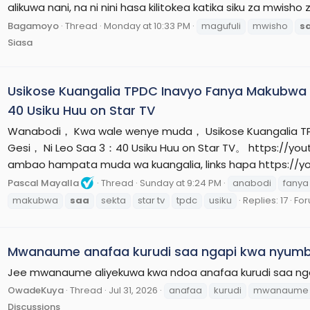
alikuwa nani, na ni nini hasa kilitokea katika siku za mwish
Bagamoyo
Thread
Monday at 10:33 PM
magufuli
mwisho
s
Siasa
Usikose Kuangalia TPDC Inavyo Fanya Makubwa 
40 Usiku Huu on Star TV
Wanabodi， Kwa wale wenye muda， Usikose Kuangalia TP
Gesi， Ni Leo Saa 3：40 Usiku Huu on Star TV。 https://yo
ambao hampata muda wa kuangalia, links hapa https://yo
Pascal Mayalla
Thread
Sunday at 9:24 PM
anabodi
fanya
makubwa
saa
sekta
star tv
tpdc
usiku
Replies: 17
Fo
Mwanaume anafaa kurudi saa ngapi kwa nyumb
Jee mwanaume aliyekuwa kwa ndoa anafaa kurudi saa nga
OwadeKuya
Thread
Jul 31, 2026
anafaa
kurudi
mwanaume
Discussions