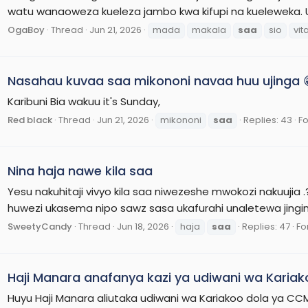
watu wanaoweza kueleza jambo kwa kifupi na kueleweka. Uk
OgaBoy
Thread
Jun 21, 2026
mada
makala
saa
sio
vit
Nasahau kuvaa saa mikononi navaa huu ujinga 
Karibuni Bia wakuu it's Sunday,
Red black
Thread
Jun 21, 2026
mikononi
saa
Replies: 43
F
Nina haja nawe kila saa
Yesu nakuhitaji vivyo kila saa niwezeshe mwokozi nakuujia 
huwezi ukasema nipo sawz sasa ukafurahi unaletewa jingi
SweetyCandy
Thread
Jun 18, 2026
haja
saa
Replies: 47
Fo
Haji Manara anafanya kazi ya udiwani wa Karia
Huyu Haji Manara aliutaka udiwani wa Kariakoo dola ya 