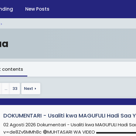
nding
New Posts
aa
 contents
…
33
Next
DOKUMENTARI - Usaliti kwa MAGUFULI Hadi Saa 
02 Agosti 2026 Dokumentari - Usaliti kwa MAGUFULI Hadi 
v=de8Zv6MMh8c 🔴MUHTASARI WA VIDEO ▬▬▬▬▬▬▬▬