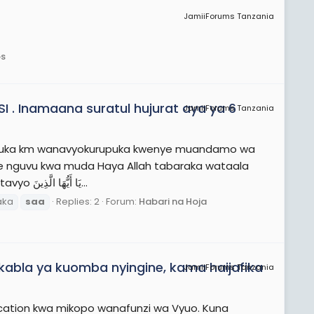
JamiiForums Tanzania
os
. Inamaana suratul hujurat aya ya 6
JamiiForums Tanzania
rupuka km wanavyokurupuka kwenye muandamo wa
life nguvu kwa muda Haya Allah tabaraka wataala
anasema katika verse no.6 katika suratul hujurat kama ifuatavyo يَا أَيُّهَا الَّذِينَ...
aka
saa
Replies: 2
Forum:
Habari na Hoja
kabla ya kuomba nyingine, kama haijafika
JamiiForums Tanzania
ation kwa mikopo wanafunzi wa Vyuo. Kuna