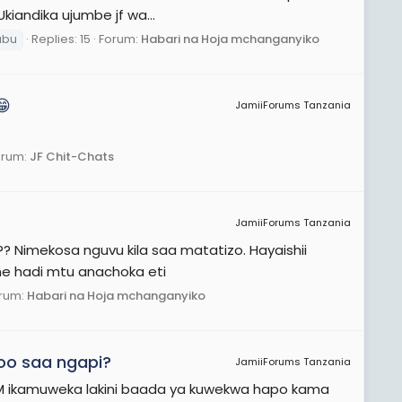
iandika ujumbe jf wa...
abu
Replies: 15
Forum:
Habari na Hoja mchanganyiko
😁
JamiiForums Tanzania
orum:
JF Chit-Chats
JamiiForums Tanzania
.?? Nimekosa nguvu kila saa matatizo. Hayaishii
ne hadi mtu anachoka eti
rum:
Habari na Hoja mchanganyiko
koo saa ngapi?
JamiiForums Tanzania
CCM ikamuweka lakini baada ya kuwekwa hapo kama