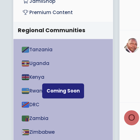
JamiiShop
Premium Content
Regional Communities
Tanzania
Uganda
Kenya
Rwanda
Coming Soon
DRC
O
Zambia
Zimbabwe