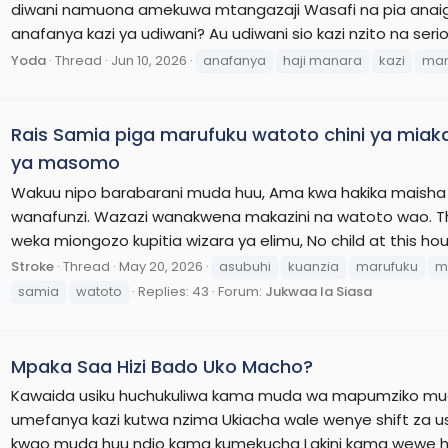
diwani namuona amekuwa mtangazaji Wasafi na pia anaig
anafanya kazi ya udiwani? Au udiwani sio kazi nzito na ser
Yoda
Thread
Jun 10, 2026
anafanya
haji manara
kazi
ma
Rais Samia piga marufuku watoto chini ya miaka 
ya masomo
Wakuu nipo barabarani muda huu, Ama kwa hakika maisha 
wanafunzi. Wazazi wanakwena makazini na watoto wao. This
weka miongozo kupitia wizara ya elimu, No child at this hour
Stroke
Thread
May 20, 2026
asubuhi
kuanzia
marufuku
m
samia
watoto
Replies: 43
Forum:
Jukwaa la Siasa
Mpaka Saa Hizi Bado Uko Macho?
Kawaida usiku huchukuliwa kama muda wa mapumziko mud
umefanya kazi kutwa nzima Ukiacha wale wenye shift za us
kwao muda huu ndio kama kumekucha Lakini kama wewe hau