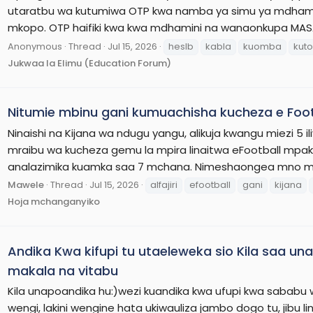
utaratbu wa kutumiwa OTP kwa namba ya simu ya mdhami
mkopo. OTP haifiki kwa kwa mdhamini na wanaonkupa MASAA 
Anonymous
Thread
Jul 15, 2026
heslb
kabla
kuomba
kut
Jukwaa la Elimu (Education Forum)
Nitumie mbinu gani kumuachisha kucheza e Footbal
Ninaishi na Kijana wa ndugu yangu, alikuja kwangu miezi 5 
mraibu wa kucheza gemu la mpira linaitwa eFootball mpaka 
analazimika kuamka saa 7 mchana. Nimeshaongea mno m
Mawele
Thread
Jul 15, 2026
alfajiri
efootball
gani
kijana
Hoja mchanganyiko
Andika Kwa kifupi tu utaeleweka sio Kila saa u
makala na vitabu
Kila unapoandika hu:)wezi kuandika kwa ufupi kwa sababu w
wengi, lakini wengine hata ukiwauliza jambo dogo tu, jibu