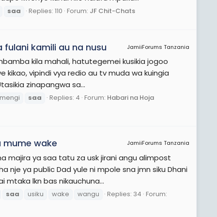
saa
Replies: 110
Forum:
JF Chit-Chats
ulani kamili au na nusu
JamiiForums Tanzania
mbamba kila mahali, hatutegemei kusikia jogoo
 iwe kikao, vipindi vya redio au tv muda wa kuingia
asikia zinapangwa sa...
mengi
saa
Replies: 4
Forum:
Habari na Hoja
na mume wake
JamiiForums Tanzania
ajira ya saa tatu za usk jirani angu alimpost
 nje ya public Dad yule ni mpole sna jmn siku Dhani
i mtaka lkn bas nikauchuna...
saa
usiku
wake
wangu
Replies: 34
Forum: