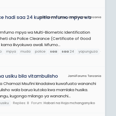
ce hadi saa 24 kupitia mfumo mpya wa
JamiiForums Kenya, JamiiForums Tanzania
ha mfumo mpya wa Multi-Biometric Identification
ti cha Police Clearance (Certificate of Good
 kama ilivyokuwa awali. Mfumo...
o
mpya
muda
police
saa
saa
24
yapunguza
 usiku bila vitambulisho
JamiiForums Tanzania
 wa Chamazi Msufini kinadaiwa kuwafuata wananchi
bulisho wala barua kutoka kwa mamlaka husika.
ngu, kugonga milango ya wananchi...
usiku
Replies: 8
Forum:
Habari na Hoja mchanganyiko