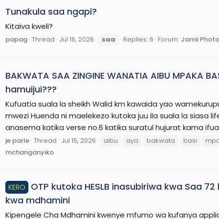
Tunakula saa ngapi?
Kitaiva kweli?
papag
Thread
Jul 16, 2026
saa
Replies: 6
Forum:
Jamii Phot
BAKWATA SAA ZINGINE WANATIA AIBU MPAKA BASI 
hamuijui???
Kufuatia suala la sheikh Walid km kawaida yao wameku
mwezi Huenda ni maelekezo kutoka juu ila suala la siasa 
je parle
Thread
Jul 15, 2026
aibu
aya
bakwata
basi
mp
mchanganyiko
OTP kutoka HESLB inasubiriwa kwa Saa 72 
KERO
kwa mdhamini
Kipengele Cha Mdhamini kwenye mfumo wa kufanya applic