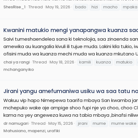
ShesRise_1
Thread
May 19, 2026
bado
hizi
macho
mpaka
Kwanini matukio mengi yanapangwa kuanza saa f
Saivi tumeshaendelea sana ki teknolojia, saa zinaenda sa
amewika au kuangalia kivuli ili tujue muda. Lakini kila tukio,
ofisini muda wa kuanza mechi muda wa kuanza mkutano Ut
chai ya rangi
Thread
May 18, 2026
kamili
kuanza
matukio
mchanganyiko
Jirani yangu amefumaniwa usiku wa saa tatu 
Wakuu vip hapo Nimepewa taarifa mbaya San kwamba jana m
mchepuko wake aje ampige shoo fupi nje ya choo, choo Cha
kama na yey angeweza kuwa na tabia mbaya ,binafsi niliwa
dr namugari
Thread
May 15, 2026
jirani
mume
mume wake
Mahusiano, mapenzi, urafiki