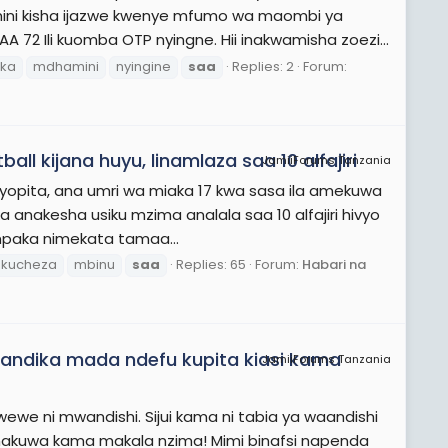
ni kisha ijazwe kwenye mfumo wa maombi ya
72 Ili kuomba OTP nyingne. Hii inakwamisha zoezi...
oka
mdhamini
nyingine
saa
Replies: 2
Forum:
l kijana huyu, linamlaza saa 10 alfajiri
JamiiForums Tanzania
iliyopita, ana umri wa miaka 17 kwa sasa ila amekuwa
anakesha usiku mzima analala saa 10 alfajiri hivyo
paka nimekata tamaa...
kucheza
mbinu
saa
Replies: 65
Forum:
Habari na
naandika mada ndefu kupita kiasi kama
JamiiForums Tanzania
ewe ni mwandishi. Sijui kama ni tabia ya waandishi
 linakuwa kama makala nzima! Mimi binafsi napenda