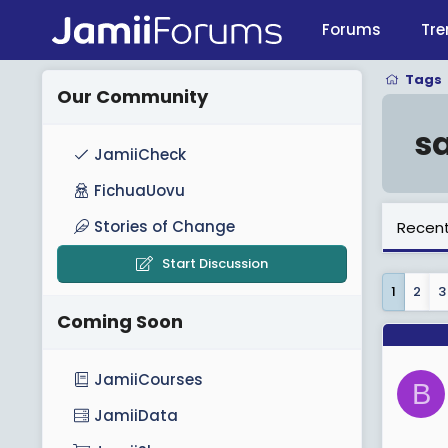
Forums
Tre
Tags
Our Community
s
JamiiCheck
FichuaUovu
Stories of Change
Recent
Start Discussion
1
2
3
Coming Soon
JamiiCourses
B
JamiiData