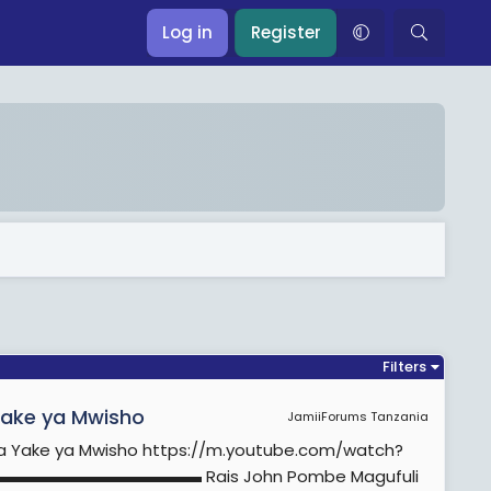
Log in
Register
Filters
Yake ya Mwisho
JamiiForums Tanzania
Saa Yake ya Mwisho https://m.youtube.com/watch?
▬▬▬▬▬▬▬▬▬▬▬▬▬ Rais John Pombe Magufuli