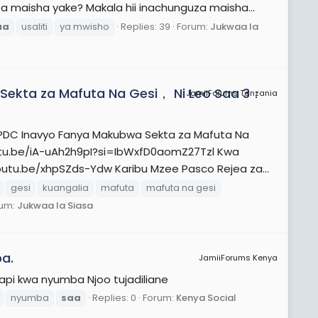
o za maisha yake? Makala hii inachunguza maisha...
aa
usaliti
ya mwisho
Replies: 39
Forum:
Jukwaa la
Sekta za Mafuta Na Gesi， Ni Leo Saa 3：
JamiiForums Tanzania
DC Inavyo Fanya Makubwa Sekta za Mafuta Na
utu.be/iA-uAh2h9pI?si=IbWxfD0aomZ27Tzl Kwa
utu.be/xhpSZds-Ydw Karibu Mzee Pasco Rejea za...
gesi
kuangalia
mafuta
mafuta na gesi
rum:
Jukwaa la Siasa
a.
JamiiForums Kenya
pi kwa nyumba Njoo tujadiliane
nyumba
saa
Replies: 0
Forum:
Kenya Social