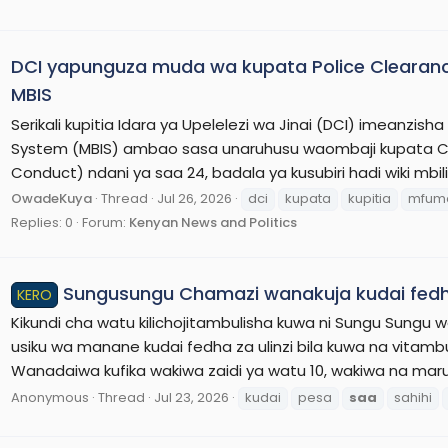
DCI yapunguza muda wa kupata Police Clearan
MBIS
Serikali kupitia Idara ya Upelelezi wa Jinai (DCI) imeanzis
System (MBIS) ambao sasa unaruhusu waombaji kupata Che
Conduct) ndani ya saa 24, badala ya kusubiri hadi wiki mbili
OwadeKuya
Thread
Jul 26, 2026
dci
kupata
kupitia
mfum
Replies: 0
Forum:
Kenyan News and Politics
Sungusungu Chamazi wanakuja kudai fedha
KERO
Kikundi cha watu kilichojitambulisha kuwa ni Sungu Sungu
usiku wa manane kudai fedha za ulinzi bila kuwa na vitam
Wanadaiwa kufika wakiwa zaidi ya watu 10, wakiwa na maru
Anonymous
Thread
Jul 23, 2026
kudai
pesa
saa
sahihi