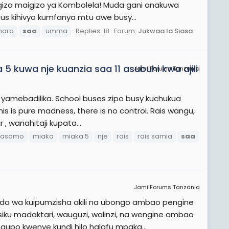
iza maigizo ya Kombolela! Muda gani anakuwa
ious kihivyo kumfanya mtu awe busy...
nara
saa
umma
Replies: 18
Forum:
Jukwaa la Siasa
5 kuwa nje kuanzia saa 11 asubuhi kwa ajili
JamiiForums Tanzania
yamebadilika. School buses zipo busy kuchukua
 is pure madness, there is no control. Rais wangu,
 , wanahitaji kupata...
asomo
miaka
miaka 5
nje
rais
rais samia
saa
JamiiForums Tanzania
a wa kuipumzisha akili na ubongo ambao pengine
iku madaktari, wauguzi, walinzi, na wengine ambao
po kwenye kundi hilo halafu mpaka...