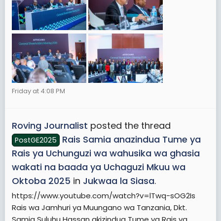
Friday at 4:08 PM
Roving Journalist
posted the thread
Rais Samia anazindua Tume ya
PostGE2025
Rais ya Uchunguzi wa wahusika wa ghasia
wakati na baada ya Uchaguzi Mkuu wa
Oktoba 2025
in
Jukwaa la Siasa
.
https://www.youtube.com/watch?v=lTwq-sOG2Is
Rais wa Jamhuri ya Muungano wa Tanzania, Dkt.
Samia Suluhu Hassan akizindua Tume ya Rais ya...