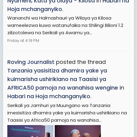
Nyameni, Kata ya Ulaya - Kilosa
in
Habari na
Hoja mchanganyiko
.
Wananchi wa Halmashauri ya Wilaya ya Kilosa
wameelezwa kuwa watanufaika na Shilingi Bilioni 1.2
zilizotolewa na Serikali ya Awamu ya...
Friday at 4:19 PM
Roving Journalist
posted the thread
Tanzania yasisitiza dhamira yake ya
kuimarisha ushirikiano na Taasisi ya
AFRICA50 pamoja na wanahisa wengine
in
Habari na Hoja mchanganyiko
.
Serikali ya Jamhuri ya Muungano wa Tanzania
imesisitiza dhamira yake ya kuimarisha ushirikiano na
Taasisi ya Africa50 pamoja na wanahisa...