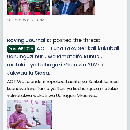
Yesterday at 7:13 PM
Roving Journalist
posted the thread
ACT: Tunaitaka Serikali kukubali
PostGE2025
uchunguzi huru wa kimataifa kuhusu
matukio ya Uchaguzi Mkuu wa 2025
in
Jukwaa la Siasa
.
ACT Wazalendo imepokea taarifa ya Serikali kuhusu
kuundwa kwa Tume ya Rais ya kuchunguza matukio
yaliyotokea wakati wa Uchaguzi Mkuu wa...