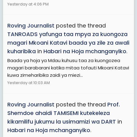
Yesterday at 4:06 PM
Roving Journalist
posted the thread
TANROADS yafunga taa mpya za kuongoza
magari Mkoani Katavi baada ya zile za awali
kuharibika
in
Habari na Hoja mchanganyiko
.
Baada ya hoja ya Mdau kuhusu taa za kuongozea
magari barabarani katika mitaa tofauti Mkoani Katavi
kuwa zimeharibika zaidi ya miezi...
Yesterday at 10:03 AM
Roving Journalist
posted the thread
Prof.
Shemdoe ahaidi TAMISEMI kutekeleza
kikamilifu jukumu la usimamizi wa DART
in
Habari na Hoja mchanganyiko
.