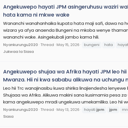
Angekuwepo hayati JPM asingeruhusu waziri wa
hata kama ni mkwe wake
Wananchi wanahanhaika kupata hata maji safi, dawa na h
wizara ya afya anaenda Bungeni na mkoba wenye thamani y
wananchi wake. Asingekubali jambo kama hili.
Nyankurungu2020
Thread
May 15, 2026
bungeni
hata
hayat
Jukwaa la Siasa
Angekuwepo shujaa wa Afrika hayati JPM leo hi
Mwanza. Hii ni kwa sababu alikuwa na uchungu
Leo hii Trc wanajinasibu kuwa shirika linajiendesha lenyewe bi
Shujaaa wa Afrika. Alikuwa makini sana kusimamia pesa za
kama angekuwepo mradi ungekuwa umekamilika. Leo hii w
Nyankurungu2020
Thread
May 13, 2026
hayati
jpm
jpm
mr
Siasa