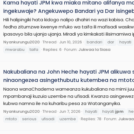
Kama hayati JPM kwa miaka mitano alifanya ma
ingekuwaje? Angekuwepo Bandari ya Dar ising
Hili halipingiki hata kidogo nalipo dhahiri na wazi kabisa.
fedha zitumzwe kwenye mfuko wa taifa ili mafisadi wasi
ipasavyo bila ujanja ujanja. Miradi ya kimkakati ilisimamiwa 
Nyankurungu2020
Thread
Jun 10, 2026
bandari
dar
hayati
mwarabu
taifa
Replies: 6
Forum:
Jukwaa la Siasa
Nakubaliana na John Heche hayati JPM alikuwa se
ninaongezea asingethubutu kutembea na mtot
Naona wanaChadema wameanza kukubaliana na mimi juu n
mpambanaji kuzuia uzembe na ufisadi. Kwanza asingewez
kubwa namna ile na kuharibu pesa za Watanganyika.
Nyankurungu2020
Thread
Jun 7, 2026
hayati
hayati
jpm
he
mtoto
serious
ufisadi
uzembe
Replies: 78
Forum:
Jukwaa 