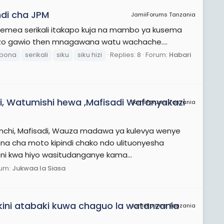
ndi cha JPM
JamiiForums Tanzania
gemea serikali itakapo kuja na mambo ya kusema
hizo gawio then mnagawana watu wachache....
bona
serikali
siku
siku hizi
Replies: 8
Forum:
Habari
eki, Watumishi hewa ,Mafisadi Wafanyakazi
JamiiForums Tanzania
za nchi, Mafisadi, Wauza madawa ya kulevya wenye
iona cha moto kipindi chako ndo ulituonyesha
i kwa hiyo wasitudanganye kama...
rum:
Jukwaa la Siasa
ini atabaki kuwa chaguo la watanzania
JamiiForums Tanzania