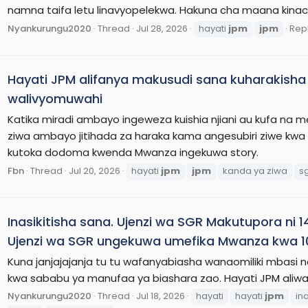
namna taifa letu linavyopelekwa. Hakuna cha maana kinach
Nyankurungu2020
Thread
Jul 28, 2026
hayati
jpm
jpm
Repl
Hayati JPM alifanya makusudi sana kuharakisha 
walivyomuwahi
Katika miradi ambayo ingeweza kuishia njiani au kufa na 
ziwa ambayo jitihada za haraka kama angesubiri ziwe kw
kutoka dodoma kwenda Mwanza ingekuwa story.
Fbn
Thread
Jul 20, 2026
hayati
jpm
jpm
kanda ya ziwa
s
Inasikitisha sana. Ujenzi wa SGR Makutupora ni 
Ujenzi wa SGR ungekuwa umefika Mwanza kwa 
Kuna janjajajanja tu tu wafanyabiasha wanaomiliki mbasi na
kwa sababu ya manufaa ya biashara zao. Hayati JPM aliwadh
Nyankurungu2020
Thread
Jul 18, 2026
hayati
hayati
jpm
ina