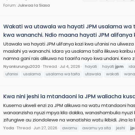
Forum:
Jukwaa la Siasa
Wakati wa utawala wa hayati JPM usalama wa taif
kwa wananchi. Ndio maana hayati JPM alifanya k
Utawala wa hayati JPM ulifanya kazi kwa ufanisi na uliweza
maslahi ya wananchi. Idara ya usalama taifa ilikuwa kari
namna gani rais alikuwa na taarifa nayo kwa undani. Kero z
Nyankurungu2020
Thread
Jul 4, 2026
hayati
hayati
jpm
ida
ufanisi
usalama
usalama wa taifa
utawala
wakati
wana
Kwa nini jeshi la mtandaoni la JPM waliacha k
Kusema ukweli enzi za JPM alikuwa na watu mtandaoni haswa
wanaanzisha nyuzi mpya kila dakika, wanashambulia nyuzi 
zifungiwe au ziondolewe na wanatishia watu ikibidi. Jina la bu
Yoda
Thread
Jun 27, 2026
awamu
awamu ya sita
jeshi
j