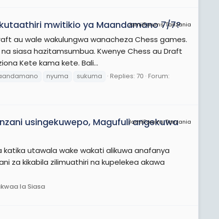
utaathiri mwitikio ya Maandamano 7/7?
JamiiForums Tanzania
 Draft au wale wakulungwa wanacheza Chess games.
ti na siasa hazitamsumbua. Kwenye Chess au Draft
iona Kete kama kete. Bali...
aandamano
nyuma
sukuma
Replies: 70
Forum:
pinzani usingekuwepo, Magufuli angekuwa
JamiiForums Tanzania
a katika utawala wake wakati alikuwa anafanya
 za kikabila zilimuathiri na kupelekea akawa
kwaa la Siasa