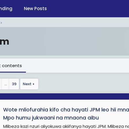
nding
New Posts
pm
 contents
…
39
Next
Wote mliofurahia kifo cha hayati JPM leo hii mn
Mpo humu jukwaani na mnaona aibu
Mlibeza kazi nzuri aliyokuwa akiifanya hayati JPM. Mlibeza 