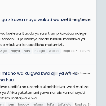
mizigo zikawa mpya wakati wenzetu hugeuza
JamiiForums Tanzania
dwa kuelewa. Baada ya raisi trump kukataa ndege
a zamani. Tuje kwenye mada kuhusu mashirika ya
o mkubwa ila ubadilisha matumizi...
zigo
mpya
nani
ndege
wakati
Replies: 4
Forum:
 mfano wa kuigwa kwa ajili ya Afrika.
JamiiForums Tanzania
ma huu
kwa uadilifu na uzembe ukadhibitiwa. Wezi mali za
 ya Afrika yakatamani yawe na rais kama hayati
otism linatajwa kuwa...
pm
jpm
legacy
mfano
taifa
taifa letu
Replies: 3