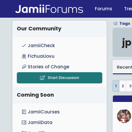
Forums
Tre
Tags
Our Community
j
JamiiCheck
FichuaUovu
Stories of Change
Recent
Start Discussion
1
2
3
Coming Soon
JamiiCourses
JamiiData