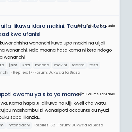
a ilikuwa idara makini. Taarifa zilitoka
JamiiForums Tanzania
azi kwa ufanisi
 kuwaridhisha wananchi kuwa upo makini na ulijali
bu na wananchi. Ndio maana hata kama ni kero ndogo
a wananchi...
ra
jpm
kazi
maana
makini
taarifa
taifa
nchi
Replies: 17
Forum:
Jukwaa la Siasa
usapoti awamu ya sita ya mama?
JamiiForums Tanzania
. Kama hapa JF alikuwa na Kijiji kweli cha watu,
kujibu mashambulizi, wanaripoti accounts au nyuzi
ku saba lilianzia...
pm
mtandaoni
Replies: 62
Forum:
Jukwaa la Siasa