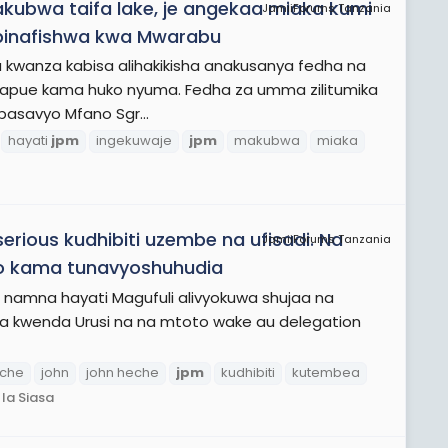
kubwa taifa lake, je angekaa miaka kumi
JamiiForums Tanzania
ebinafishwa kwa Mwarabu
 Cha kwanza kabisa alihakikisha anakusanya fedha na
kwapue kama huko nyuma. Fedha za umma zilitumika
ipasavyo Mfano Sgr...
hayati
jpm
ingekuwaje
jpm
makubwa
miaka
rious kudhibiti uzembe na ufisadi. Na
JamiiForums Tanzania
o kama tunavyoshuhudia
amna hayati Magufuli alivyokuwa shujaa na
a kwenda Urusi na na mtoto wake au delegation
che
john
john heche
jpm
kudhibiti
kutembea
la Siasa