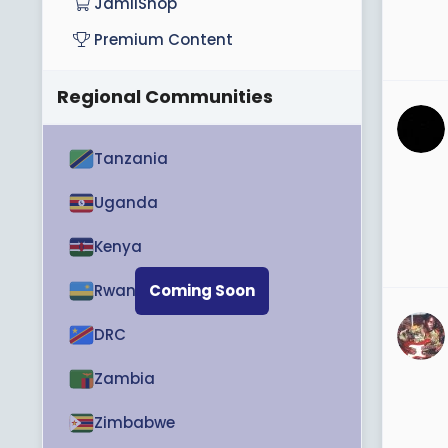
JamiiShop
Premium Content
Regional Communities
Tanzania
Uganda
Kenya
Rwanda
Coming Soon
DRC
Zambia
Zimbabwe