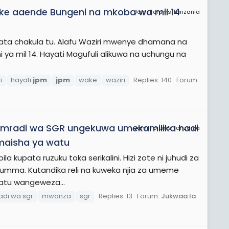
ke aaende Bungeni na mkoba wa mil 14
JamiiForums Tanzania
ata chakula tu. Alafu Waziri mwenye dhamana na
a mil 14. Hayati Magufuli alikuwa na uchungu na
i
hayati
jpm
jpm
wake
waziri
Replies: 140
Forum:
i mradi wa SGR ungekuwa umekamilika hadi
JamiiForums Tanzania
 maisha ya watu
la kupata ruzuku toka serikalini. Hizi zote ni juhudi za
 umma. Kutandika reli na kuweka njia za umeme
atu wangeweza...
adi wa sgr
mwanza
sgr
Replies: 13
Forum:
Jukwaa la