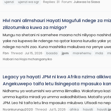
ujenzi
ujenzi wa sgr
Replies: 31
Forum:
Jukwaa la Siasa
Hivi nani alimshauri Hayati Magufuli ndege za 
zilizotumika kuwa za mizigo?
Mungu na shetani ni samehee maana nchi niliyopo nashin
yake na kupewa ile ndenge na qatar kaona kurudia yake y
ndege na nchi zao. Kuna mashirika makubwa na yenye uwez
Fbn
Thread
Jul 15, 2026
baada
jpm
marehemu
mda
mi
Habari na Hoja mchanganyiko
Legacy ya hayati JPM ni kwa Afrika nzima alikiwa
Angekuwepo taifa letu lisingepata mpasuko ka
Nidhamu ya watumishi wa umma iliimalika. Wakafanya kazi 
umma kupitia miradi ya umma wakadhibitiwa. Mataifa yote
JPM. Leo hii taifa letu lina mpasuko mkubwa. Ufisadi na nep
Nyankurungu2020
Thread
Jul 5, 2026
afrika
hayati
hayati
j