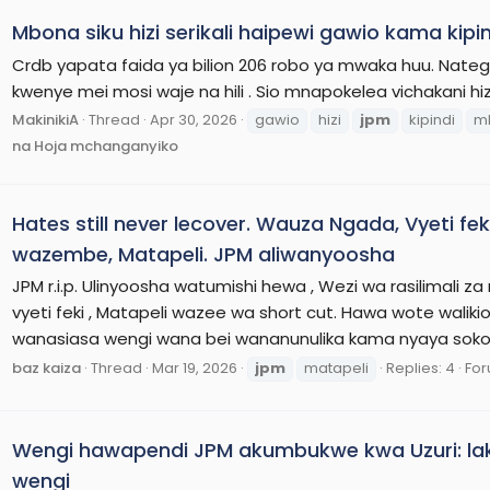
Mbona siku hizi serikali haipewi gawio kama kipi
Crdb yapata faida ya bilion 206 robo ya mwaka huu. Nate
kwenye mei mosi waje na hili . Sio mnapokelea vichakani 
MakinikiA
Thread
Apr 30, 2026
gawio
hizi
jpm
kipindi
m
na Hoja mchanganyiko
Hates still never lecover. Wauza Ngada, Vyeti f
wazembe, Matapeli. JPM aliwanyoosha
JPM r.i.p. Ulinyoosha watumishi hewa , Wezi wa rasilimali 
vyeti feki , Matapeli wazee wa short cut. Hawa wote walik
wanasiasa wengi wana bei wananunulika kama nyaya sokon
baz kaiza
Thread
Mar 19, 2026
jpm
matapeli
Replies: 4
Fo
Wengi hawapendi JPM akumbukwe kwa Uzuri: lak
wengi