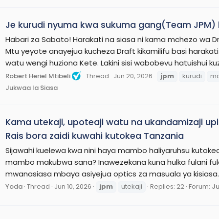
Je kurudi nyuma kwa sukuma gang(Team JPM) k
Habari za Sabato! Harakati na siasa ni kama mchezo wa
Mtu yeyote anayejua kucheza Draft kikamilifu basi haraka
watu wengi huziona Kete. Lakini sisi wabobevu hatuishui kuz
Robert Heriel Mtibeli
Thread
Jun 20, 2026
jpm
kurudi
m
Jukwaa la Siasa
Kama utekaji, upoteaji watu na ukandamizaji u
Rais bora zaidi kuwahi kutokea Tanzania
Sijawahi kuelewa kwa nini haya mambo haliyaruhsu kutoke
mambo makubwa sana? Inawezekana kuna hulka fulani fulani
mwanasiasa mbaya asiyejua optics za masuala ya kisiasa.
Yoda
Thread
Jun 10, 2026
jpm
utekaji
Replies: 22
Forum:
Ju