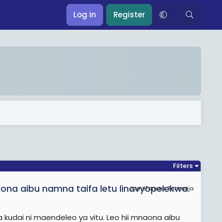
Log in
Register
Filters
aona aibu namna taifa letu linavyopelekwa.
JamiiForums Tanzania
na kudai ni maendeleo ya vitu. Leo hii mnaona aibu