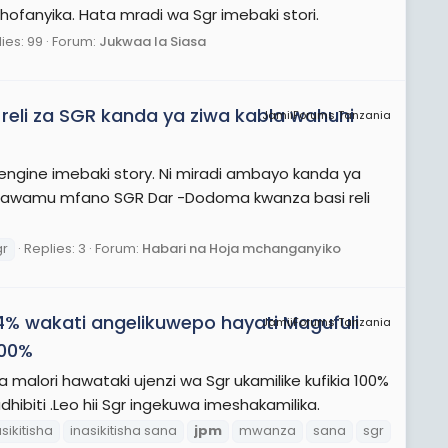
ofanyika. Hata mradi wa Sgr imebaki stori.
ies: 99
Forum:
Jukwaa la Siasa
reli za SGR kanda ya ziwa kabla wahuni
JamiiForums Tanzania
mengine imebaki story. Ni miradi ambayo kanda ya
a awamu mfano SGR Dar -Dodoma kwanza basi reli
gr
Replies: 3
Forum:
Habari na Hoja mchanganyiko
14% wakati angelikuwepo hayati Magufuli
JamiiForums Tanzania
100%
 malori hawataki ujenzi wa Sgr ukamilike kufikia 100%
ibiti .Leo hii Sgr ingekuwa imeshakamilika.
sikitisha
inasikitisha sana
jpm
mwanza
sana
sgr