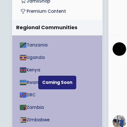
JamiiShop
Premium Content
Regional Communities
Tanzania
Uganda
Kenya
Rwanda
Coming Soon
DRC
Zambia
Zimbabwe