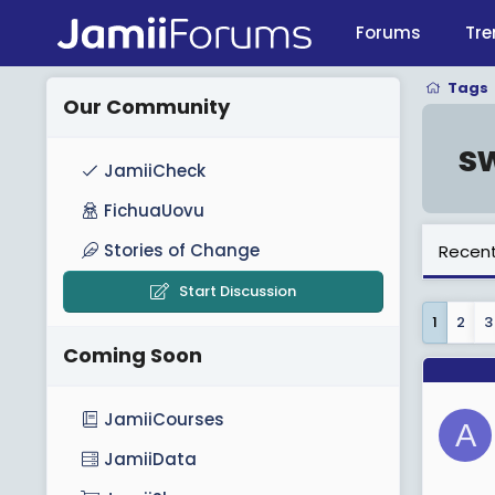
Forums
Tre
Tags
Our Community
s
JamiiCheck
FichuaUovu
Stories of Change
Recent
Start Discussion
1
2
3
Coming Soon
JamiiCourses
A
JamiiData