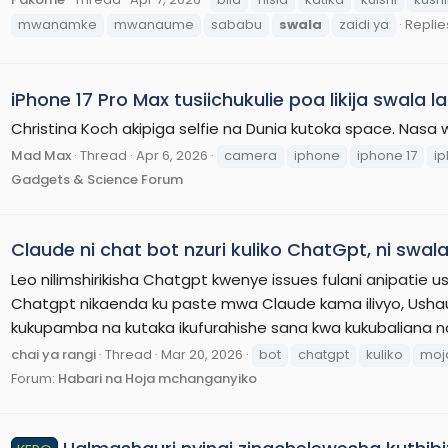
mwanamke
mwanaume
sababu
swala
zaidi ya
Replie
iPhone 17 Pro Max tusiichukulie poa likija swala 
Christina Koch akipiga selfie na Dunia kutoka space. Nasa
Mad Max
Thread
Apr 6, 2026
camera
iphone
iphone 17
ip
Gadgets & Science Forum
Claude ni chat bot nzuri kuliko ChatGpt, ni swal
Leo nilimshirikisha Chatgpt kwenye issues fulani anipatie u
Chatgpt nikaenda ku paste mwa Claude kama ilivyo, Ush
kukupamba na kutaka ikufurahishe sana kwa kukubaliana na i
chai ya rangi
Thread
Mar 20, 2026
bot
chatgpt
kuliko
moj
Forum:
Habari na Hoja mchanganyiko