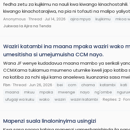
fedha zetu za kujikimu na nauli kwa kiwango kinachostahili
kiwango kinachotarajiwa, na pia ni tofauti na malipo yaliyo
Anonymous
Thread
Jul 14, 2026
ajira mpya
kujikimu
mkoa 
Jukwaa la Ajira na Tenda
Waziri katambi ina maana mpaka waziri wako 
umesitisha si umejumuisha CCM nayo.
Wana JF wenye kudadavua maana mambo ya serikali yana
CCM.Kama tukiamua msumeno utumike kweli japo katiba si
na katiba za nchi sijui kama anaelewa. kuanzania sasa 
Fbn
Thread
Jun 26, 2026
bei
ccm
chama
katambi
kati
maana
mkuu
mpaka
mwenge
nayo
ng'ombe
nguru
ufugaji wa kuku
wako
waziri
waziri katambi
Replies: 2
Fo
Mapenzi suala linaloninyima usingizi
Kwa sasa naona kabisa mapenzi yameshanishinda ila nap