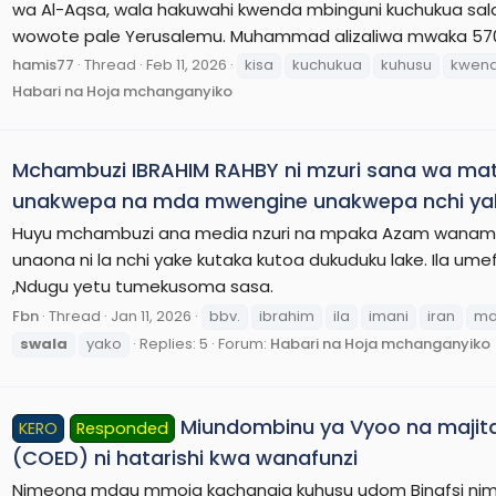
wa Al-Aqsa, wala hakuwahi kwenda mbinguni kuchukua sala t
wowote pale Yerusalemu. Muhammad alizaliwa mwaka 570 AD
hamis77
Thread
Feb 11, 2026
kisa
kuchukua
kuhusu
kwen
Habari na Hoja mchanganyiko
Mchambuzi IBRAHIM RAHBY ni mzuri sana wa mata
unakwepa na mda mwengine unakwepa nchi ya
Huyu mchambuzi ana media nzuri na mpaka Azam wanamtu
unaona ni la nchi yake kutaka kutoa dukuduku lake. Ila u
,Ndugu yetu tumekusoma sasa.
Fbn
Thread
Jan 11, 2026
bbv.
ibrahim
ila
imani
iran
ma
swala
yako
Replies: 5
Forum:
Habari na Hoja mchanganyiko
Miundombinu ya Vyoo na majita
KERO
Responded
(COED) ni hatarishi kwa wanafunzi
Nimeona mdau mmoja kachangia kuhusu udom Binafsi ni