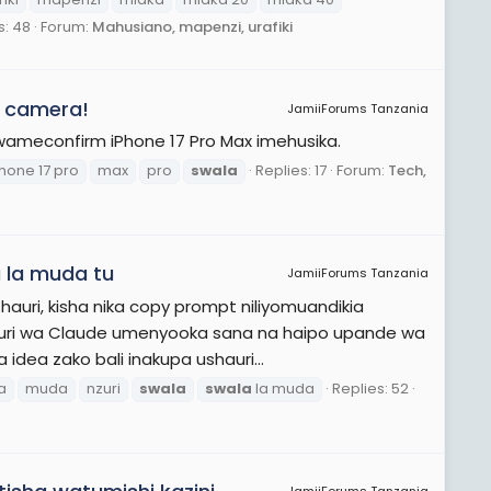
s: 48
Forum:
Mahusiano, mapenzi, urafiki
la camera!
JamiiForums Tanzania
 wameconfirm iPhone 17 Pro Max imehusika.
hone 17 pro
max
pro
swala
Replies: 17
Forum:
Tech,
a la muda tu
JamiiForums Tanzania
shauri, kisha nika copy prompt niliyomuandikia
auri wa Claude umenyooka sana na haipo upande wa
dea zako bali inakupa ushauri...
a
muda
nzuri
swala
swala
la muda
Replies: 52