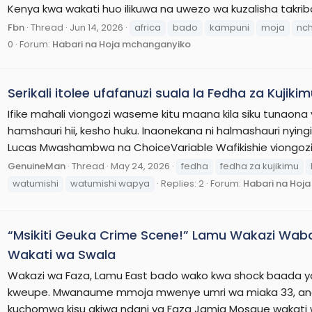
Kenya kwa wakati huo ilikuwa na uwezo wa kuzalisha takrib
Fbn
Thread
Jun 14, 2026
africa
bado
kampuni
moja
nch
0
Forum:
Habari na Hoja mchanganyiko
Serikali itolee ufafanuzi suala la Fedha za Kuj
Ifike mahali viongozi waseme kitu maana kila siku tunaona
hamshauri hii, kesho huku. Inaonekana ni halmashauri nyi
Lucas Mwashambwa na ChoiceVariable Wafikishie viongozi
GenuineMan
Thread
May 24, 2026
fedha
fedha za kujikimu
watumishi
watumishi wapya
Replies: 2
Forum:
Habari na Hoj
“Msikiti Geuka Crime Scene!” Lamu Wakazi Waba
Wakati wa Swala
Wakazi wa Faza, Lamu East bado wako kwa shock baada ya
kweupe. Mwanaume mmoja mwenye umri wa miaka 33, anay
kuchomwa kisu akiwa ndani ya Faza Jamia Mosque wakati wa 