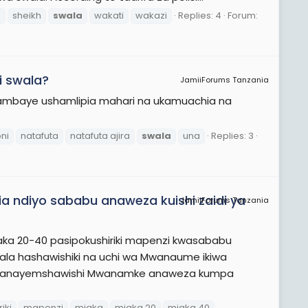
u
sheikh
swala
wakati
wakazi
Replies: 4
Forum:
i swala?
JamiiForums Tanzania
e ambaye ushamlipia mahari na ukamuachia na
ni
natafuta
natafuta ajira
swala
una
Replies: 3
ndiyo sababu anaweza kuishi zaidi ya
JamiiForums Tanzania
ka 20-40 pasipokushiriki mapenzi kwasababu
la hashawishiki na uchi wa Mwanaume ikiwa
me anayemshawishi Mwanamke anaweza kumpa
iki
mapenzi
miaka
miaka 20
miaka 40