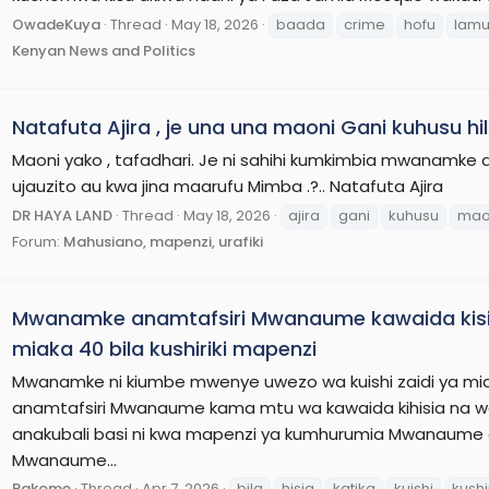
OwadeKuya
Thread
May 18, 2026
baada
crime
hofu
lam
Kenyan News and Politics
Natafuta Ajira , je una una maoni Gani kuhusu hil
Maoni yako , tafadhari. Je ni sahihi kumkimbia mwanamk
ujauzito au kwa jina maarufu Mimba .?.. Natafuta Ajira
DR HAYA LAND
Thread
May 18, 2026
ajira
gani
kuhusu
mao
Forum:
Mahusiano, mapenzi, urafiki
Mwanamke anamtafsiri Mwanaume kawaida kisia 
miaka 40 bila kushiriki mapenzi
Mwanamke ni kiumbe mwenye uwezo wa kuishi zaidi ya mia
anamtafsiri Mwanaume kama mtu wa kawaida kihisia na wa
anakubali basi ni kwa mapenzi ya kumhurumia Mwanau
Mwanaume...
Pakome
Thread
Apr 7, 2026
bila
hisia
katika
kuishi
kushir