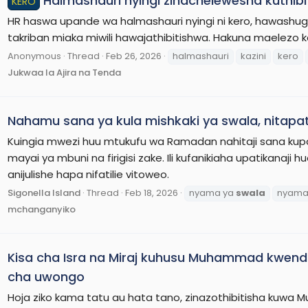
Halmashauri nyingi zinachelewesha kuthibi
KERO
HR haswa upande wa halmashauri nyingi ni kero, hawashughu
takriban miaka miwili hawajathibitishwa. Hakuna maelezo kam
Anonymous
Thread
Feb 26, 2026
halmashauri
kazini
kero
Jukwaa la Ajira na Tenda
Nahamu sana ya kula mishkaki ya swala, nitapa
Kuingia mwezi huu mtukufu wa Ramadan nahitaji sana kupat
mayai ya mbuni na firigisi zake. Ili kufanikiaha upatikanaj
anijulishe hapa nifatilie vitoweo.
Sigonella Island
Thread
Feb 18, 2026
nyama ya
swala
nyama
mchanganyiko
Kisa cha Isra na Miraj kuhusu Muhammad kwenda
cha uwongo
Hoja ziko kama tatu au hata tano, zinazothibitisha kuwa 