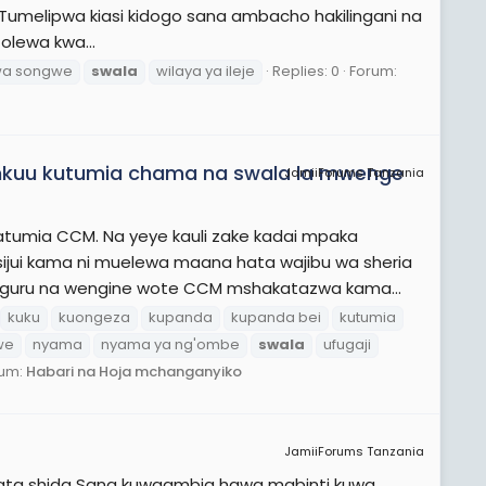
. Tumelipwa kiasi kidogo sana ambacho hakilingani na
tolewa kwa...
wa songwe
swala
wilaya ya ileje
Replies: 0
Forum:
mkuu kutumia chama na swala la mwenge
JamiiForums Tanzania
tumia CCM. Na yeye kauli zake kadai mpaka
jui kama ni muelewa maana hata wajibu wa sheria
mwiguru na wengine wote CCM mshakatazwa kama...
kuku
kuongeza
kupanda
kupanda bei
kutumia
we
nyama
nyama ya ng'ombe
swala
ufugaji
rum:
Habari na Hoja mchanganyiko
JamiiForums Tanzania
ata shida Sana kuwaambia hawa mabinti kuwa