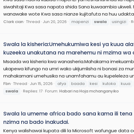
siwahitaji Kwa sasa napata shida Sana kuwaambia ukweli.
wanawake wote Kwa sasa nianze kujitafuta na huu udaktari
Clark cian
Thread
Jun 20, 2026
mapenzi
swala
usingizi
R
Swala la kisheria:Umehukumiwa kesi ya kuua a
kuzeeka unakutana na marehemu ni mzima wa a
Msaada wa kisheria kwa wanasheria.Mahakama imekuambia um
ukapewa kifungo na umri wako ukijumlisha ni bonasi za m
mahakamani umehusika na unamfahamu au kupeleleza un
Fbn
Thread
Jun 15, 2026
afya
baada
kesi
kutoka
kuua
swala
Replies: 17
Forum:
Habari na Hoja mchanganyiko
Swala la umeme africa bado sana kama ili ten
nzima na bado inakudai.
Kenya walishawai kupata dili la Microsoft wafungue data ce