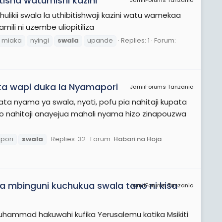
tisha watumishi kazini
JamiiForums Tanzania
likii swala la uthibitishwaji kazini watu wamekaa
ili ni uzembe uliopitiliza
miaka
nyingi
swala
upande
Replies: 1
Forum:
ta wapi duka la Nyamapori
JamiiForums Tanzania
a nyama ya swala, nyati, pofu pia nahitaji kupata
i huo nahitaji anayejua mahali nyama hizo zinapouzwa
pori
swala
Replies: 32
Forum:
Habari na Hoja
 mbinguni kuchukua swala tano ni kisa
JamiiForums Tanzania
Muhammad hakuwahi kufika Yerusalemu katika Msikiti