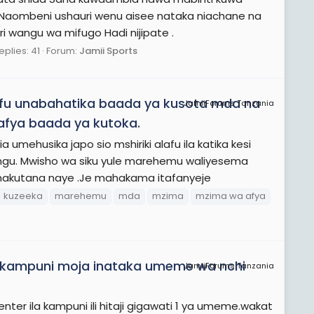
 Naombeni ushauri wenu aisee nataka niachane na
 wangu wa mifugo Hadi nijipate .
eplies: 41
Forum:
Jamii Sports
lafu unabahatika baada ya kusota mda na
JamiiForums Tanzania
fya baada ya kutoka.
ehusika japo sio mshiriki alafu ila katika kesi
ungu. Mwisho wa siku yule marehemu waliyesema
akutana naye .Je mahakama itafanyeje
kuzeeka
marehemu
mda
mzima
mzima wa afya
a kampuni moja inataka umeme wa nchi
JamiiForums Tanzania
nter ila kampuni ili hitaji gigawati 1 ya umeme.wakat