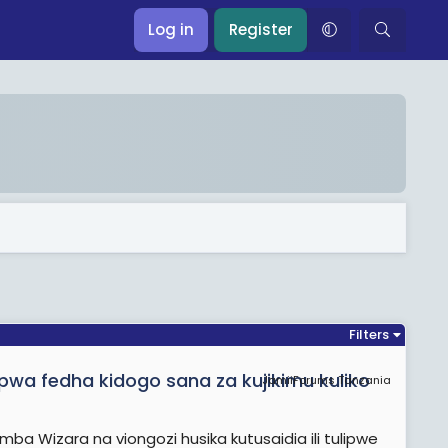
Log in
Register
Filters
ipwa fedha kidogo sana za kujikimu kuliko
JamiiForums Tanzania
ba Wizara na viongozi husika kutusaidia ili tulipwe