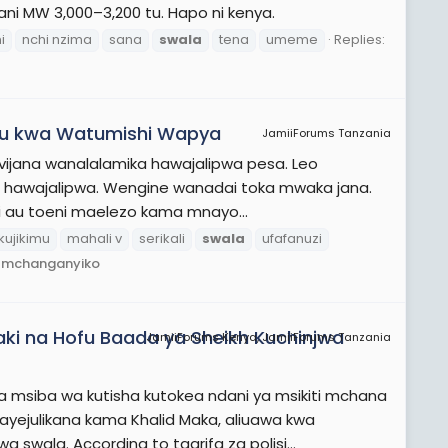
ani MW 3,000–3,200 tu. Hapo ni kenya.
i
nchi nzima
sana
swala
tena
umeme
Replies:
ikimu kwa Watumishi Wapya
JamiiForums Tanzania
 vijana wanalalamika hawajalipwa pesa. Leo
ngi hawajalipwa. Wengine wanadai toka mwaka jana.
 au toeni maelezo kama mnayo...
kujikimu
mahali v
serikali
swala
ufafanuzi
a mchanganyiko
ki na Hofu Baada ya Sheikh Kuchinjwa
JamiiForums Kenya, JamiiForums Tanzania
 msiba wa kutisha kutokea ndani ya msikiti mchana
ejulikana kama Khalid Maka, aliuawa kwa
swala. According to taarifa za polisi...