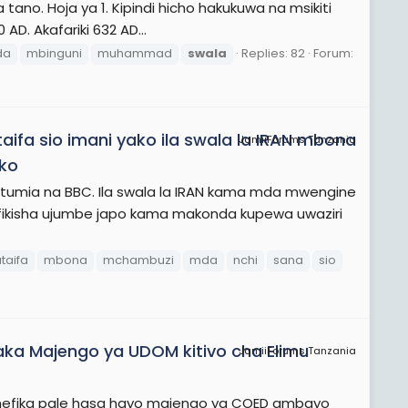
ano. Hoja ya 1. Kipindi hicho hakukuwa na msikiti
. Akafariki 632 AD...
da
mbinguni
muhammad
swala
Replies: 82
Forum:
ifa sio imani yako ila swala la IRAN mbona
JamiiForums Tanzania
ko
mia na BBC. Ila swala la IRAN kama mda mwengine
mefikisha ujumbe japo kama makonda kupewa uwaziri
taifa
mbona
mchambuzi
mda
nchi
sana
sio
ka Majengo ya UDOM kitivo cha Elimu
JamiiForums Tanzania
mefika pale hasa hayo majengo ya COED ambayo