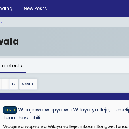
nding
New Posts
wala
 contents
…
17
Next
Waajiriwa wapya wa Wilaya ya Ileje, tumel
KERO
tunachostahili
Waajiriwa wapya wa Wilaya ya Ileje, mkoani Songwe, tunaom