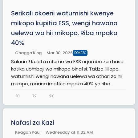
Serikali okoeni watumishi kwenye
mikopo kupitia ESS, wengi hawana
uelewa wa hii mikopo. Riba mpaka
40%
Chagga King
Mar 30, 2026
DOKEZO
Salaam! Kuleta mfumo wa ESS ni jambo zuri hasa
katika uombaji wa mikopo binafsi. Tatizo lililopo,
watumishi wengi hawana uelewa wa athari za hii
mikopo, maana imefikia mpaka 40% ya riba...
10
72
2K
Nafasi za Kazi
Keagan Paul
Wednesday at 11:02 AM