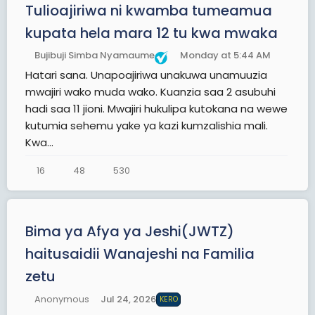
Tulioajiriwa ni kwamba tumeamua
kupata hela mara 12 tu kwa mwaka
Bujibuji Simba Nyamaume
Monday at 5:44 AM
Hatari sana. Unapoajiriwa unakuwa unamuuzia
mwajiri wako muda wako. Kuanzia saa 2 asubuhi
hadi saa 11 jioni. Mwajiri hukulipa kutokana na wewe
kutumia sehemu yake ya kazi kumzalishia mali.
Kwa...
16
48
530
Bima ya Afya ya Jeshi(JWTZ)
haitusaidii Wanajeshi na Familia
zetu
Anonymous
Jul 24, 2026
KERO