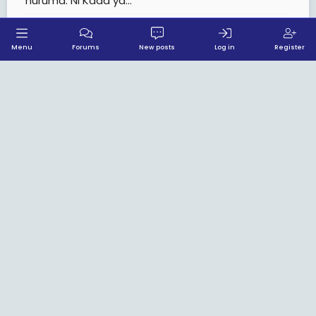
huruma. Ni Kada ya...
0
2
78
Menu
Forums
New posts
Log in
Register
Watumishi wapya wa VETA
hatujapewa Fedha za Kujikimu
Anonymous
May 27, 2026
KERO
Mimi ni mmoja wa watumishi wapya wa VETA,
niliyeajiriwa kwenye intake ya mwezi wa 9 mwaka
2025. Tangu nianze kazi, sasa ni takribani miezi
mitano imepita bila kupokea fedha ya kujikimu.
Hali hii...
2
7
218
Walimu Wapya Wilaya ya