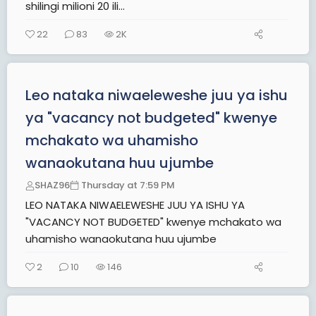
shilingi milioni 20 ili...
22
83
2K
Leo nataka niwaeleweshe juu ya ishu
ya "vacancy not budgeted" kwenye
mchakato wa uhamisho
wanaokutana huu ujumbe
SHAZ96
Thursday at 7:59 PM
LEO NATAKA NIWAELEWESHE JUU YA ISHU YA
"VACANCY NOT BUDGETED" kwenye mchakato wa
uhamisho wanaokutana huu ujumbe
2
10
146