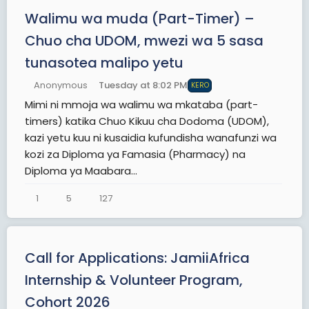
Walimu wa muda (Part-Timer) –
Chuo cha UDOM, mwezi wa 5 sasa
tunasotea malipo yetu
Anonymous
Tuesday at 8:02 PM
KERO
Mimi ni mmoja wa walimu wa mkataba (part-
timers) katika Chuo Kikuu cha Dodoma (UDOM),
kazi yetu kuu ni kusaidia kufundisha wanafunzi wa
kozi za Diploma ya Famasia (Pharmacy) na
Diploma ya Maabara...
1
5
127
Call for Applications: JamiiAfrica
Internship & Volunteer Program,
Cohort 2026