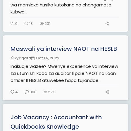
wa mamlaka husika kutokana na changamoto
kubwa...
0
13
231
Maswali ya interview NAOT na HESLB
kyagata
Oct 14, 2022
Inakuaje wazee? Mwenye experience ya interview
za utumishi kada za auditor II pale NAOT na Loan
officer II HESLB atuwekee hapa tujiandae.
4
368
57K
Job Vacancy : Accountant with
Quickbooks Knowledge