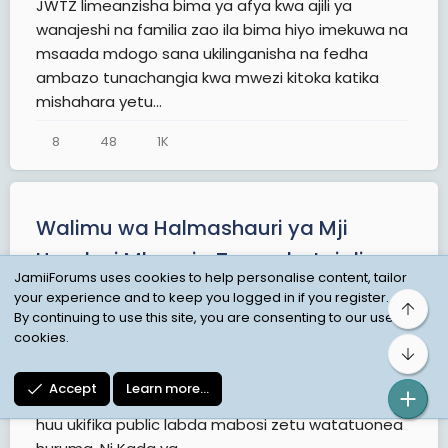
JWTZ limeanzisha bima ya afya kwa ajili ya
wanajeshi na familia zao ila bima hiyo imekuwa na
msaada mdogo sana ukilinganisha na fedha
ambazo tunachangia kwa mwezi kitoka katika
mishahara yetu...
8
48
1K
Walimu wa Halmashauri ya Mji
Handeni Mkoania Tanga hatujalipwa
JamiiForums uses cookies to help personalise content, tailor
fedha ya kujikimu
your experience and to keep you logged in if you register.
Top
By continuing to use this site, you are consenting to our use of
Anonymous
Jul 23, 2026
KERO
cookies.
Walimu wa Halmashauri ya Mji Handeni Mkoania
Bot
Tanga hatujalipwa fedha ya kujikimu na
Accept
Learn more…
tunafanya kazi kwa mazingira magumu, ujumbe
huu ukifika public labda mabosi zetu watatuonea