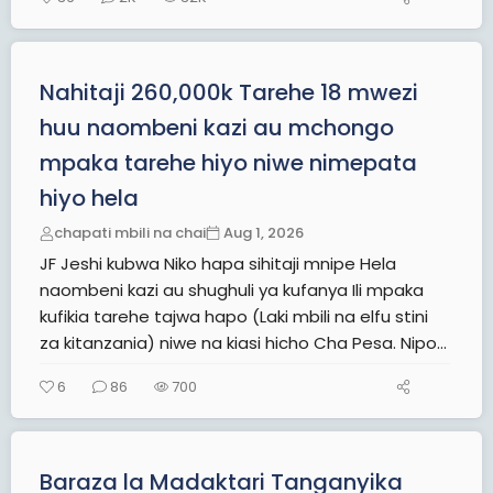
Nahitaji 260,000k Tarehe 18 mwezi
huu naombeni kazi au mchongo
mpaka tarehe hiyo niwe nimepata
hiyo hela
chapati mbili na chai
Aug 1, 2026
JF Jeshi kubwa Niko hapa sihitaji mnipe Hela
naombeni kazi au shughuli ya kufanya Ili mpaka
kufikia tarehe tajwa hapo (Laki mbili na elfu stini
za kitanzania) niwe na kiasi hicho Cha Pesa. Nipo...
6
86
700
Baraza la Madaktari Tanganyika