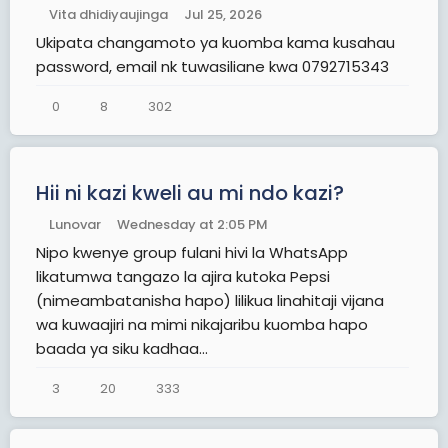
Vita dhidiyaujinga
Jul 25, 2026
Ukipata changamoto ya kuomba kama kusahau
password, email nk tuwasiliane kwa 0792715343
0
8
302
Hii ni kazi kweli au mi ndo kazi?
Lunovar
Wednesday at 2:05 PM
Nipo kwenye group fulani hivi la WhatsApp
likatumwa tangazo la ajira kutoka Pepsi
(nimeambatanisha hapo) lilikua linahitaji vijana
wa kuwaajiri na mimi nikajaribu kuomba hapo
baada ya siku kadhaa...
3
20
333