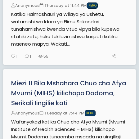
Anonymous
Thursday at 11:44 PM
KERO
Katika Halmashauri ya Wilaya ya Ushetu,
watumishi wa Idara ya Elimu Sekondari
tunahamishwa kwenda vituo vipya bila kupewa
stahiki zetu, huku tukilazimishwa kuripoti katika
maeneo mapya. Wakati...
1
1
55
Miezi 11 Bila Mshahara Chuo cha Afya
Mvumi (MIHS) kilichopo Dodoma,
Serikali Iingilie kati
Anonymous
Tuesday at 7:44 PM
KERO
Wafanyakazi katika Chuo cha Afya Mvumi (Mvumi
Institute of Health Sciences – MIHS) kilichopo
Mvumi, Dodoma tunaomba msaada na uingiliaji