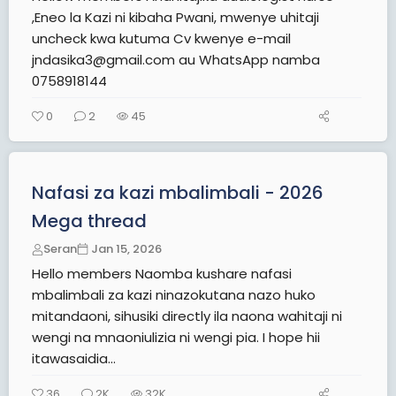
,Eneo la Kazi ni kibaha Pwani, mwenye uhitaji
uncheck kwa kutuma Cv kwenye e-mail
jndasika3@gmail.com au WhatsApp namba
0758918144
0
2
45
Nafasi za kazi mbalimbali - 2026
Mega thread
Seran
Jan 15, 2026
Hello members Naomba kushare nafasi
mbalimbali za kazi ninazokutana nazo huko
mitandaoni, sihusiki directly ila naona wahitaji ni
wengi na mnaoniulizia ni wengi pia. I hope hii
itawasaidia...
36
2K
32K