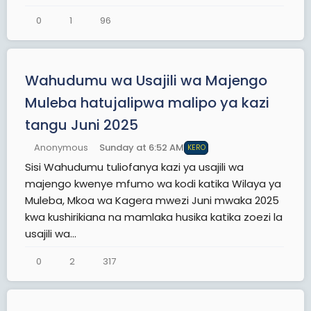
0
1
96
Wahudumu wa Usajili wa Majengo
Muleba hatujalipwa malipo ya kazi
tangu Juni 2025
Anonymous
Sunday at 6:52 AM
KERO
Sisi Wahudumu tuliofanya kazi ya usajili wa
majengo kwenye mfumo wa kodi katika Wilaya ya
Muleba, Mkoa wa Kagera mwezi Juni mwaka 2025
kwa kushirikiana na mamlaka husika katika zoezi la
usajili wa...
0
2
317