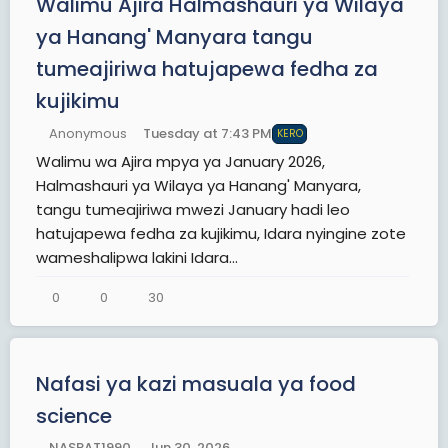
Walimu Ajira Halmashauri ya Wilaya
ya Hanang' Manyara tangu
tumeajiriwa hatujapewa fedha za
kujikimu
Anonymous
Tuesday at 7:43 PM
KERO
Walimu wa Ajira mpya ya January 2026,
Halmashauri ya Wilaya ya Hanang' Manyara,
tangu tumeajiriwa mwezi January hadi leo
hatujapewa fedha za kujikimu, Idara nyingine zote
wameshalipwa lakini Idara...
0
0
30
Nafasi ya kazi masuala ya food
science
NASRAT1990
Jun 30, 2026