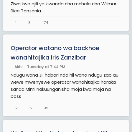
Ziwa kwa ajili ya kiwanda cha mchele cha Wilmar
Rice Tanzania...
1
8
174
Operator watano wa backhoe
wanahitajika Iris Zanzibar
Akhi
Tuesday at 7:44 PM
Ndugu wana JF habari ndo hii wano ndugu zao au
wewe mwenyewe operator wanahitajika haraka
sanaa Mimi nakuunganisha moja kwa moja na
boss
2
6
95