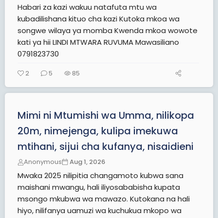
Habari za kazi wakuu natafuta mtu wa
kubadilishana kituo cha kazi Kutoka mkoa wa
songwe wilaya ya momba Kwenda mkoa wowote
kati ya hii LINDI MTWARA RUVUMA Mawasiliano
0791823730
2
5
85
Mimi ni Mtumishi wa Umma, nilikopa
20m, nimejenga, kulipa imekuwa
mtihani, sijui cha kufanya, nisaidieni
Anonymous
Aug 1, 2026
Mwaka 2025 nilipitia changamoto kubwa sana
maishani mwangu, hali iliyosababisha kupata
msongo mkubwa wa mawazo. Kutokana na hali
hiyo, nilifanya uamuzi wa kuchukua mkopo wa