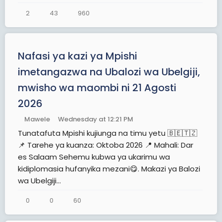
2
43
960
Nafasi ya kazi ya Mpishi
imetangazwa na Ubalozi wa Ubelgiji,
mwisho wa maombi ni 21 Agosti
2026
Mawele
Wednesday at 12:21 PM
Tunatafuta Mpishi kujiunga na timu yetu 🇧🇪🇹🇿
📌 Tarehe ya kuanza: Oktoba 2026 📍 Mahali: Dar
es Salaam Sehemu kubwa ya ukarimu wa
kidiplomasia hufanyika mezani😋. Makazi ya Balozi
wa Ubelgiji...
0
0
60