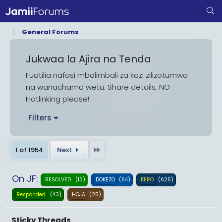
General Forums
Jukwaa la Ajira na Tenda
Fuatilia nafasi mbalimbali za kazi zilizotumwa
na wanachama wetu. Share details, NO
Hotlinking please!
Filters
Last
1 of 1954
Next
On JF:
(13)
(64)
(625)
RESOLVED
DOKEZO
KERO
(43)
(25)
Responded
HOJA