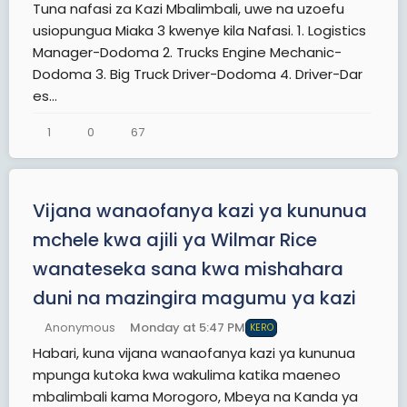
Tuna nafasi za Kazi Mbalimbali, uwe na uzoefu
usiopungua Miaka 3 kwenye kila Nafasi. 1. Logistics
Manager-Dodoma 2. Trucks Engine Mechanic-
Dodoma 3. Big Truck Driver-Dodoma 4. Driver-Dar
es...
1
0
67
Vijana wanaofanya kazi ya kununua
mchele kwa ajili ya Wilmar Rice
wanateseka sana kwa mishahara
duni na mazingira magumu ya kazi
Anonymous
Monday at 5:47 PM
KERO
Habari, kuna vijana wanaofanya kazi ya kununua
mpunga kutoka kwa wakulima katika maeneo
mbalimbali kama Morogoro, Mbeya na Kanda ya