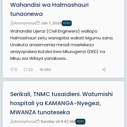
Wahandisi wa Halmashauri
tunaonewa
Anonymous
Jan 7, 2026
KERO
Wahandisi Ujenzi (Civil Engineers) waliopo
Halmashauri zetu wanapitia wakati Mgumu sana.
Unakuta anasimamia miradi maelekezo
anayopokea kutoka kwa Mkurugenzi (DED) na
Mkuu wa Wilaya yanakuwa...
11
22
960
Serikali, TNMC tusaidieni. Watumishi
hospitali ya KAMANGA-Nyegezi,
MWANZA tunateseka
Anonymous
Sunday at 6:42 AM
KERO