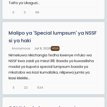
Taifa ya Ukaguzi...
0
0
68
Malipo ya 'Special lumpsum' ya NSSF
si ya haki
Anonymous
Jul 9, 2026
HOJA
Nimekuwa nikichangia fedha kwenye mfuko wa
NSSF kwa zaidi ya miezi 88. Baada ya kuwasilisha
madai ya kupata special lumpsum baada ya
mkataba wa kazi kumalizika, nilipewa jumla ya
kiasi kilekile...
3
22
534