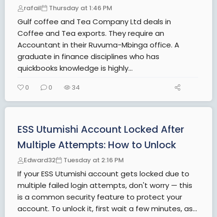
rafail
Thursday at 1:46 PM
Gulf coffee and Tea Company Ltd deals in
Coffee and Tea exports. They require an
Accountant in their Ruvuma-Mbinga office. A
graduate in finance disciplines who has
quickbooks knowledge is highly...
0
0
34
ESS Utumishi Account Locked After
Multiple Attempts: How to Unlock
Edward32
Tuesday at 2:16 PM
If your ESS Utumishi account gets locked due to
multiple failed login attempts, don't worry — this
is a common security feature to protect your
account. To unlock it, first wait a few minutes, as...