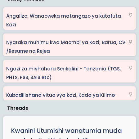
S
Angalizo: Wanaoweka matangazo ya kutafuta
t
Kazi
i
c
S
Nyaraka muhimu kwa Maombi ya Kazi; Barua, CV
k
t
/Resume na Rejea
y
i
c
S
Ngazi za mishahara Serikalini - Tanzania (TGS,
k
t
PHTS, PSS, SAIS etc)
y
i
c
S
Kubadilishana vituo vya kazi, Kada ya Kilimo
k
t
y
i
c
k
Kwanini Utumishi wanatumia muda
y