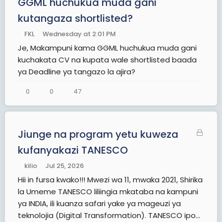
GGML huchukua muda gani
kutangaza shortlisted?
FKL
Wednesday at 2:01 PM
Je, Makampuni kama GGML huchukua muda gani
kuchakata CV na kupata wale shortlisted baada
ya Deadline ya tangazo la ajira?
0
0
47
C
Jiunge na program yetu kuweza
l
kufanyakazi TANESCO
o
kilio
Jul 25, 2026
s
e
Hii in fursa kwako!!! Mwezi wa 11, mwaka 2021, Shirika
d
la Umeme TANESCO liliingia mkataba na kampuni
ya INDIA, ili kuanza safari yake ya mageuzi ya
teknolojia (Digital Transformation). TANESCO ipo...