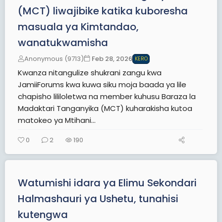
(MCT) liwajibike katika kuboresha
masuala ya Kimtandao,
wanatukwamisha
Anonymous (9713)
Feb 28, 2026
KERO
Kwanza nitangulize shukrani zangu kwa
JamiiForums kwa kuwa siku moja baada ya lile
chapisho lililoletwa na member kuhusu Baraza la
Madaktari Tanganyika (MCT) kuharakisha kutoa
matokeo ya Mtihani...
0
2
190
Watumishi idara ya Elimu Sekondari
Halmashauri ya Ushetu, tunahisi
kutengwa