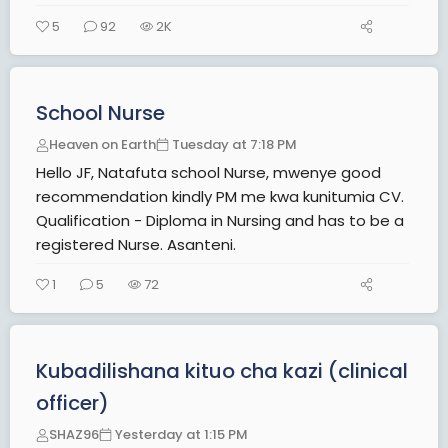
5
92
2K
School Nurse
Heaven on Earth
Tuesday at 7:18 PM
Hello JF, Natafuta school Nurse, mwenye good
recommendation kindly PM me kwa kunitumia CV.
Qualification - Diploma in Nursing and has to be a
registered Nurse. Asanteni.
1
5
72
Kubadilishana kituo cha kazi (clinical
officer)
SHAZ96
Yesterday at 1:15 PM