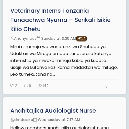
Veterinary Interns Tanzania
Tunaachwa Nyuma – Serikali Isikie
Kilio Chetu
Anonymous
Sunday at 3:35 AM
HOJA
Mimi ni mmoja wa wanafunzi wa Shahada ya
Udaktari wa Mifugo ambao tunatarajia kufanya
internship ya mwaka mmoja kabla ya kupata
usajili wa kufanya kazi kama madaktari wa mifugo.
Leo tumekutana na...
2
6
142
Anahitajika Audiologist Nurse
drndasika
Wednesday at 7:17 AM
Hellow members Anahitajika audiologist nurse