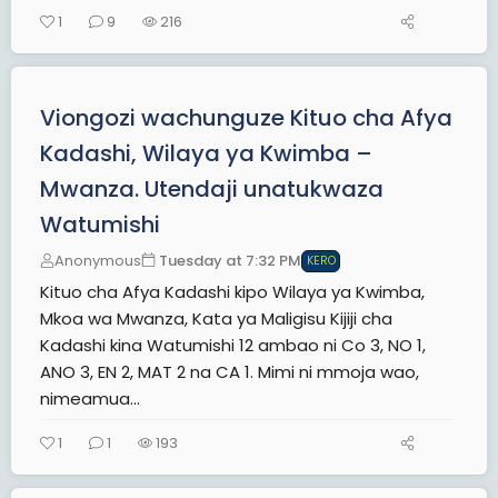
1
9
216
Viongozi wachunguze Kituo cha Afya
Kadashi, Wilaya ya Kwimba –
Mwanza. Utendaji unatukwaza
Watumishi
Anonymous
Tuesday at 7:32 PM
KERO
Kituo cha Afya Kadashi kipo Wilaya ya Kwimba,
Mkoa wa Mwanza, Kata ya Maligisu Kijiji cha
Kadashi kina Watumishi 12 ambao ni Co 3, NO 1,
ANO 3, EN 2, MAT 2 na CA 1. Mimi ni mmoja wao,
nimeamua...
1
1
193