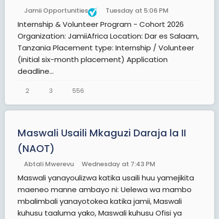
Jamii Opportunities
Tuesday at 5:06 PM
Internship & Volunteer Program - Cohort 2026
Organization: JamiiAfrica Location: Dar es Salaam,
Tanzania Placement type: Internship / Volunteer
(initial six-month placement) Application
deadline...
2
3
556
Maswali Usaili Mkaguzi Daraja la II
(NAOT)
Abtali Mwerevu
Wednesday at 7:43 PM
Maswali yanayoulizwa katika usaili huu yamejikita
maeneo manne ambayo ni: Uelewa wa mambo
mbalimbali yanayotokea katika jamii, Maswali
kuhusu taaluma yako, Maswali kuhusu Ofisi ya