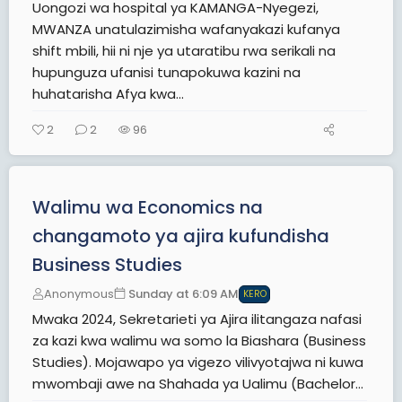
Uongozi wa hospital ya KAMANGA-Nyegezi,
MWANZA unatulazimisha wafanyakazi kufanya
shift mbili, hii ni nje ya utaratibu rwa serikali na
hupunguza ufanisi tunapokuwa kazini na
huhatarisha Afya kwa...
2
2
96
Walimu wa Economics na
changamoto ya ajira kufundisha
Business Studies
Anonymous
Sunday at 6:09 AM
KERO
Mwaka 2024, Sekretarieti ya Ajira ilitangaza nafasi
za kazi kwa walimu wa somo la Biashara (Business
Studies). Mojawapo ya vigezo vilivyotajwa ni kuwa
mwombaji awe na Shahada ya Ualimu (Bachelor...