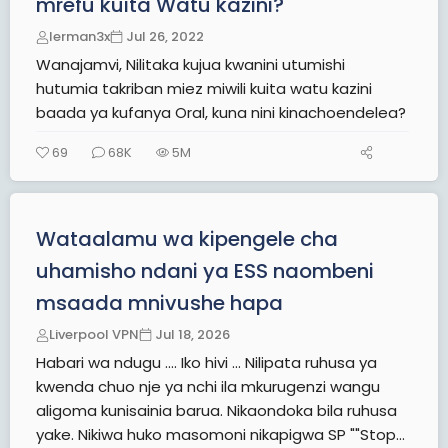
mrefu kuita Watu kazini?
lerman3x
Jul 26, 2022
Wanajamvi, Nilitaka kujua kwanini utumishi
hutumia takriban miez miwili kuita watu kazini
baada ya kufanya Oral, kuna nini kinachoendelea?
69
68K
5M
Wataalamu wa kipengele cha
uhamisho ndani ya ESS naombeni
msaada mnivushe hapa
Liverpool VPN
Jul 18, 2026
Habari wa ndugu .... Iko hivi ... Nilipata ruhusa ya
kwenda chuo nje ya nchi ila mkurugenzi wangu
aligoma kunisainia barua. Nikaondoka bila ruhusa
yake. Nikiwa huko masomoni nikapigwa SP ""Stop...