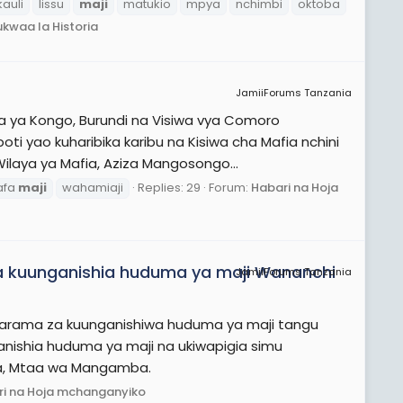
kauli
lissu
maji
matukio
mpya
nchimbi
oktoba
ukwaa la Historia
JamiiForums Tanzania
a ya Kongo, Burundi na Visiwa vya Comoro
ti yao kuharibika karibu na Kisiwa cha Mafia nchini
ilaya ya Mafia, Aziza Mangosongo...
afa
maji
wahamiaji
Replies: 29
Forum:
Habari na Hoja
 kuunganishia huduma ya maji Wananchi
JamiiForums Tanzania
gharama za kuunganishiwa huduma ya maji tangu
ishia huduma ya maji na ukiwapigia simu
nya, Mtaa wa Mangamba.
i na Hoja mchanganyiko