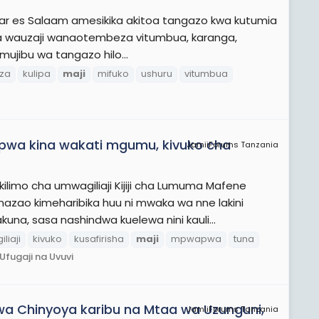
a Dar es Salaam amesikika akitoa tangazo kwa kutumia
aka wauzaji wanaotembeza vitumbua, karanga,
mujibu wa tangazo hilo...
za
kulipa
maji
mifuko
ushuru
vitumbua
apwa kina wakati mgumu, kivuko cha
JamiiForums Tanzania
limo cha umwagiliaji Kijiji cha Lumuma Mafene
azao kimeharibika huu ni mwaka wa nne lakini
na, sasa nashindwa kuelewa nini kauli...
liaji
kivuko
kusafirisha
maji
mpwapwa
tuna
 Ufugaji na Uvuvi
a Chinyoya karibu na Mtaa wa Uzunguni,
JamiiForums Tanzania