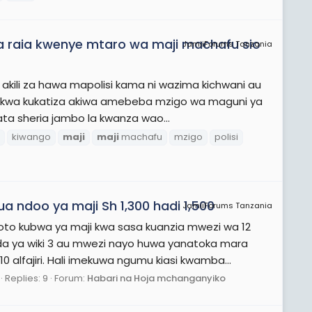
a raia kwenye mtaro wa maji machafu sio
JamiiForums Tanzania
akili za hawa mapolisi kama ni wazima kichwani au
nge kwa kukatiza akiwa amebeba mzigo wa maguni ya
a sheria jambo la kwanza wao...
kiwango
maji
maji
machafu
mzigo
polisi
ndoo ya maji Sh 1,300 hadi 1,500
JamiiForums Tanzania
o kubwa ya maji kwa sasa kuanzia mwezi wa 12
a ya wiki 3 au mwezi nayo huwa yanatoka mara
alfajiri. Hali imekuwa ngumu kiasi kwamba...
Replies: 9
Forum:
Habari na Hoja mchanganyiko