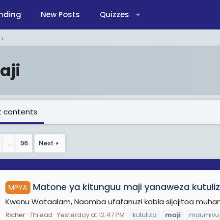
nding
New Posts
Quizzes
aji
 contents
…
96
Next
Matone ya kitunguu maji yanaweza kutuli
MPYA
Kwenu Wataalam, Naomba ufafanuzi kabla sijajitoa muhanga
Richer
Thread
Yesterday at 12:47 PM
kutuliza
maji
maumivu