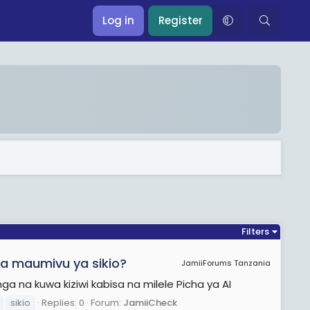
Log in
Register
Filters
za maumivu ya sikio?
JamiiForums Tanzania
 na kuwa kiziwi kabisa na milele Picha ya AI
sikio
Replies: 0
Forum:
JamiiCheck