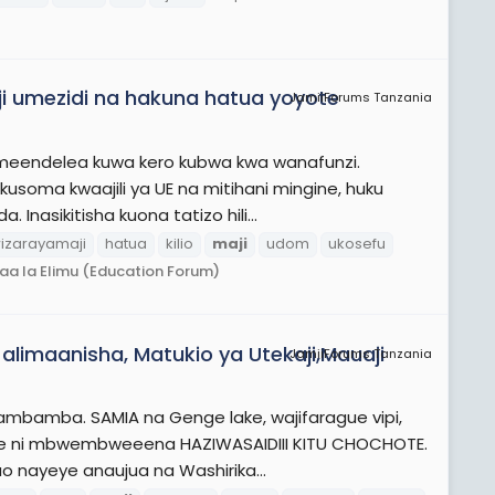
i umezidi na hakuna hatua yoyote
JamiiForums Tanzania
meendelea kuwa kero kubwa kwa wanafunzi.
usoma kwaajili ya UE na mitihani mingine, huku
Inasikitisha kuona tatizo hili...
izarayamaji
hatua
kilio
maji
udom
ukosefu
aa la Elimu (Education Forum)
 alimaanisha, Matukio ya Utekaji,Mauaji
JamiiForums Tanzania
bamba. SAMIA na Genge lake, wajifarague vipi,
te ni mbwembweeena HAZIWASAIDIII KITU CHOCHOTE.
o nayeye anaujua na Washirika...