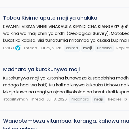
Toboa Kisima upate maji ya uhakika
KWANINI VISIMA VINGI VINAKAUKA KIPINDI CHA KIANGAZI? ☀️
wa kina wa maji chini ya ardhi (Geological Survey). Matoke
kukatika kabisa. Sisi tunatumia mitambo ya kisasa kupima n
EVIGT
Thread
Jul 22, 2026
kisima
maji
uhakika
Replies
Madhara ya kutokunywa maji
Kutokunywa maji ya kutosha kunaweza kusababisha madha
mdogo hadi wa kati) Kiu kali na kinywa kukauka Uchovu n
Mkojo kuwa na rangi ya njano iliyokolea na harufu kali Kup
stabilityman
Thread
Jul 18, 2026
madhara
maji
Replies: 16
Wanaotembeza vitumbua, karanga, kahawa maji
kulipa ushuru