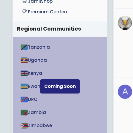
JamiiShop
Premium Content
Regional Communities
Tanzania
Uganda
Kenya
Rwanda
Coming Soon
A
DRC
Zambia
Zimbabwe