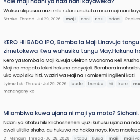
Yale maji ndani ya nazi nani kayaweka?
Wakuu ukipasua nazi mle ndani unakuta mna maji nani ka
Stroke
Thread
Jul 29, 2026
maji
nani
nazi
ndani
Replies
KERO HII BADO IPO, Bomba la Maji Linavuja tan
zimetokewa Kwa wahusika tangu May.Hakuna h
Kero ya Bomba la Maji kuvuja Oleiron Mwanama Reli Arush
Maji na mapato lakini hakuna anayejali. Barabara imaharibi
uko wapi siku hizi. Waziri wa Maji na Tamisemi ingilieni kati.
Lyimo tsk
Thread
Jul 29, 2026
bado
bomba
hii
kero
ma
mchanganyiko
Mliambiwa kuwa ujana ni maji ya moto? Sidhani. S
Ndani ya kitabu hiki kilichosheheni ujuzi kuhusu ujana na
awali ulitilia shaka, au hukuwa na hakika nayo. Kwa maelezo
D_Mshauri
Thread
Jul 28, 2026
kitabu
kujua
maji
maji
ya