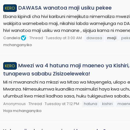
DAWASA wanatoa maji usiku pekee
KERO
Ebana kipindi cha hivi karibuni nimejikuta nimemaliza mwe
wakipita wamebeba maji, nikahisi labda wamejiunga na 
hivi wanatoa maji usiku wa manane , sijajua kama ni maeneo
Candela
Thread
Tuesday at 3:00 AM
dawasa
maji
pek
mchanganyiko
Mwezi wa 4 hatuna maji maeneo ya Kishiri
KERO
tunapewa sababu Zisizoeleweka!
Mi ni mwananchi na mkazi wa Mtaa wa Mayengela, uliopo e
Mwanza. Nimesukumwa kuandika masimulizi haya kwa uchu
ufumbuzi kwa miezi kadhaa sasa, huku tukigeuziwa sababu 
Anonymous
Thread
Tuesday at 7:12 PM
hatuna
kishiri
maen
Hoja mchanganyiko