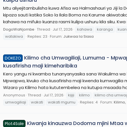
Mtu aliyejitambulisha kuwa Afisa wa Halmashauri ya Jiji l
kipaza sauti katika Soko la Ilala Boma na Karume akiwat
kahawa na mifuko kuanza rasmi kulipa ushuru kila siku. Kwa 
DogoWaNjombe
Thread
Jul 17, 2026
kahawa
karanga
kuan
watakiwa
Replies: 23
Forum:
Jukwaa la Siasa
Kilimo cha Umwagiliaji, Lumuma - Mpw
DOKEZO
kusafirisha maji kimeharibika
Kero yangu ni kwamba tunanyanyasika sana Wakulima wa ki
Mpwapwa, kivuko cha kusafirisha maji kwenda kumwagilia m
Wizara ya Kilimo hata kututembelea na kutupa msaada haku
Anonymous
Thread
Jul 17, 2026
kijiji
kilimo
kilimo cha umwagi
umwagiliaji
wakati
wakati mgumu
Replies: 4
Forum:
Kilimo,
Kiwanja kinauzwa Dodoma mjini Mtaa w
Plot4Sale