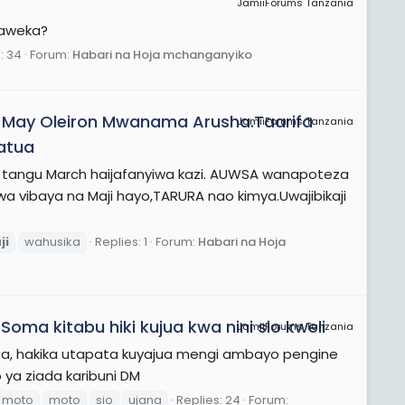
JamiiForums Tanzania
yaweka?
: 34
Forum:
Habari na Hoja mchanganyiko
gu May Oleiron Mwanama Arusha.Taarifa
JamiiForums Tanzania
atua
a tangu March haijafanyiwa kazi. AUWSA wanapoteza
wa vibaya na Maji hayo,TARURA nao kimya.Uwajibikaji
ji
wahusika
Replies: 1
Forum:
Habari na Hoja
oma kitabu hiki kujua kwa nini sio kweli
JamiiForums Tanzania
 ndoa, hakika utapata kuyajua mengi ambayo pengine
 ya ziada karibuni DM
 moto
moto
sio
ujana
Replies: 24
Forum: