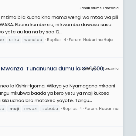
JamiiForums Tanzania
zi mzima bila kuona kina mama wengi wa mtaa wa pili
DAWASA. Ebana kumbe sio, ni kwamba dawasa sasa
 yote au laa na by saa 12...
ee
usiku
wanatoa
Replies: 4
Forum:
Habari na Hoja
, Mwanza. Tunanunua dumu la Sh 1,000,
JamiiForums Tanzania
neo la Kishiri-Igoma, Wilaya ya Nyamagana mkoani
ngu mkubwa baada ya kero yetu ya maji kukosa
kila uchao bila matokeo yoyote. Tangu...
eo
maji
mwezi
sababu
Replies: 4
Forum:
Habari na