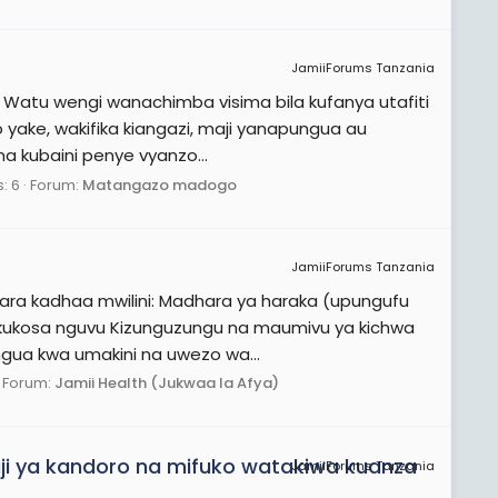
JamiiForums Tanzania
 Watu wengi wanachimba visima bila kufanya utafiti
o yake, wakifika kiangazi, maji yanapungua au
a kubaini penye vyanzo...
: 6
Forum:
Matangazo madogo
JamiiForums Tanzania
ra kadhaa mwilini: Madhara ya haraka (upungufu
a kukosa nguvu Kizunguzungu na maumivu ya kichwa
ungua kwa umakini na uwezo wa...
Forum:
Jamii Health (Jukwaa la Afya)
 ya kandoro na mifuko watakiwa kuanza
JamiiForums Tanzania