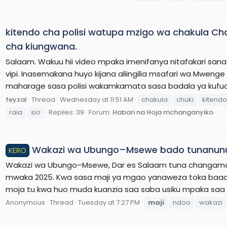
kitendo cha polisi watupa mzigo wa chakula Ch
cha kiungwana.
Salaam. Wakuu hii video mpaka imenifanya nitafakari sana 
vipi. Inasemakana huyo kijana aliingilia msafari wa Mwe
maharage sasa polisi wakamkamata sasa badala ya kufuat
feyzal
Thread
Wednesday at 11:51 AM
chakula
chuki
kitendo
raia
sio
Replies: 39
Forum:
Habari na Hoja mchanganyiko
Wakazi wa Ubungo–Msewe bado tunanunua 
KERO
Wakazi wa Ubungo–Msewe, Dar es Salaam tuna changamot
mwaka 2025. Kwa sasa maji ya mgao yanaweza toka baad
moja tu kwa huo muda kuanzia saa saba usiku mpaka saa 10 
Anonymous
Thread
Tuesday at 7:27 PM
maji
ndoo
wakazi