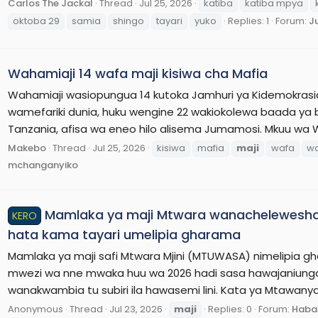
Carlos The Jackal
Thread
Jul 25, 2026
katiba
katiba mpya
oktoba 29
samia
shingo
tayari
yuko
Replies: 1
Forum:
J
Wahamiaji 14 wafa maji kisiwa cha Mafia
Wahamiaji wasiopungua 14 kutoka Jamhuri ya Kidemokrasi
wamefariki dunia, huku wengine 22 wakiokolewa baada ya bo
Tanzania, afisa wa eneo hilo alisema Jumamosi. Mkuu wa W
Makebo
Thread
Jul 25, 2026
kisiwa
mafia
maji
wafa
w
mchanganyiko
Mamlaka ya maji Mtwara wanachelewesha
KERO
hata kama tayari umelipia gharama
Mamlaka ya maji safi Mtwara Mjini (MTUWASA) nimelipia 
mwezi wa nne mwaka huu wa 2026 hadi sasa hawajaniungan
wanakwambia tu subiri ila hawasemi lini. Kata ya Mtawa
Anonymous
Thread
Jul 23, 2026
maji
Replies: 0
Forum:
Habar