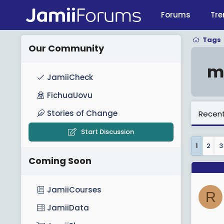
Forums
Tre
Tags
Our Community
m
JamiiCheck
FichuaUovu
Stories of Change
Recent
Start Discussion
1
2
3
Coming Soon
JamiiCourses
R
JamiiData