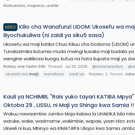
Mahusiano, mapenzi, urafiki
Kilio cha Wanafunzi UDOM: Ukosefu wa maj
KERO
iliyochukuliwa (ni zaidi ya siku5 sasa)
Ukosefu wa maji katika Chuo Kikuu cha Dodoma (UDOM) u
Tunalazimika kutumia muda mwingi kusaka maji badala ya k
wengine wakikosa kuoga, kufua na hata kupata maji ya ziada. 
Robby one faxhn 095
Thread
Jul 30, 2026
@wizarayaafya
@w
ukosefu wa
maji
wanafunzi
zaidi ya
Replies: 2
Forum:
Jukw
Kauli ya NCHIMBI, "Rais yuko tayari KATIBA Mpya"
Oktoba 29 , LISSU, ni Maji ya Shingo kwa Samia !!
Wakuu nawaambia Jambo Moja kabisa la UHAKIKA bila mbam
waruke, wake, wasimame ,wakimbie, wapae, yaan Hizo zo
Ukweli ni kua, Mbinyo wa KIMATAIFA Uliopo kwa Samia ,amba