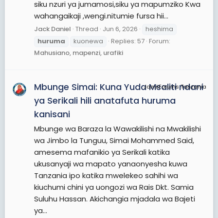
siku nzuri ya jumamosi,siku ya mapumziko Kwa
wahangaikaji ,wengi.nitumie fursa hii...
Jack Daniel
Thread
Jun 6, 2026
heshima
huruma
kuonewa
Replies: 57
Forum:
Mahusiano, mapenzi, urafiki
Mbunge Simai: Kuna Yuda Msaliti ndani
JamiiForums Tanzania
ya Serikali hili anatafuta huruma
kanisani
Mbunge wa Baraza la Wawakilishi na Mwakilishi
wa Jimbo la Tunguu, Simai Mohammed Said,
amesema mafanikio ya Serikali katika
ukusanyaji wa mapato yanaonyesha kuwa
Tanzania ipo katika mwelekeo sahihi wa
kiuchumi chini ya uongozi wa Rais Dkt. Samia
Suluhu Hassan. Akichangia mjadala wa Bajeti
ya...