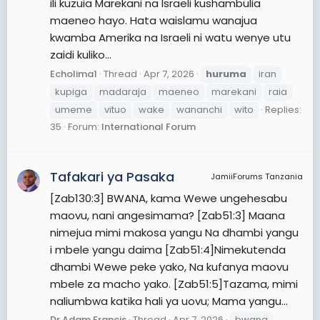
ili kuzuia Marekani na Israeli kushambulia
maeneo hayo. Hata waislamu wanajua
kwamba Amerika na Israeli ni watu wenye utu
zaidi kuliko...
Echolima1
Thread
Apr 7, 2026
huruma
iran
kupiga
madaraja
maeneo
marekani
raia
umeme
vituo
wake
wananchi
wito
Replies:
35
Forum:
International Forum
Tafakari ya Pasaka
JamiiForums Tanzania
[Zab130:3] BWANA, kama Wewe ungehesabu
maovu, nani angesimama? [Zab51:3] Maana
nimejua mimi makosa yangu Na dhambi yangu
i mbele yangu daima [Zab51:4]Nimekutenda
dhambi Wewe peke yako, Na kufanya maovu
mbele za macho yako. [Zab51:5]Tazama, mimi
naliumbwa katika hali ya uovu; Mama yangu...
Dr Adam Francis
Thread
Apr 7, 2026
bwana