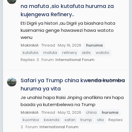
na mafuta ,sio kutafuta huruma za
kujengewa Refinery..
Eti Digrii ya histori ,au Digrii ya biashara hata
kusimamia genge hawawezi hawa watoto
wenu
MakinikiA
Thread
May 19, 2026
huruma
kutafuta
mafuta
refinery
skills
watoto
Replies: 3
Forum:
International Forum
Safari ya Trump china kwenda kuomba
JamiiForums Tanzania
huruma ya vita
Je unahisi hapa Raisi Jinping anafikiria nini hapa
baada ya kutembelewa na Trump
MakinikiA
Thread
May 12, 2026
china
huruma
kuomba
kwenda
safari
trump
vita
Replies:
2
Forum:
International Forum