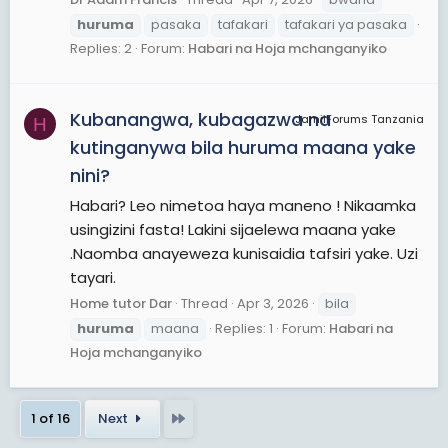
huruma
pasaka
tafakari
tafakari ya pasaka
Replies: 2
Forum:
Habari na Hoja mchanganyiko
Kubanangwa, kubagazwa na
JamiiForums Tanzania
H
kutinganywa bila huruma maana yake
nini?
Habari? Leo nimetoa haya maneno ! Nikaamka
usingizini fasta! Lakini sijaelewa maana yake
.Naomba anayeweza kunisaidia tafsiri yake. Uzi
tayari.
Home tutor Dar
Thread
Apr 3, 2026
bila
huruma
maana
Replies: 1
Forum:
Habari na
Hoja mchanganyiko
Last
1 of 16
Next