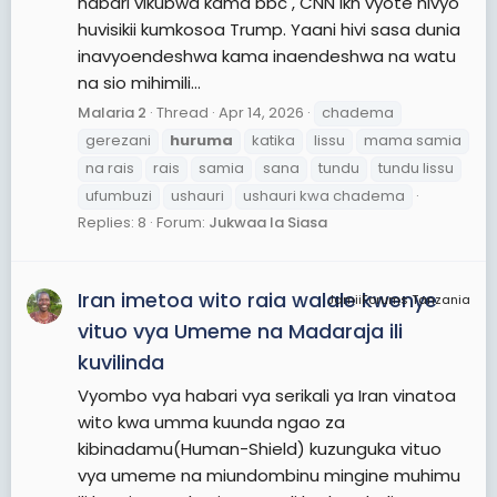
habari vikubwa kama bbc , CNN lkn vyote hivyo
huvisikii kumkosoa Trump. Yaani hivi sasa dunia
inavyoendeshwa kama inaendeshwa na watu
na sio mihimili...
Malaria 2
Thread
Apr 14, 2026
chadema
gerezani
huruma
katika
lissu
mama samia
na rais
rais
samia
sana
tundu
tundu lissu
ufumbuzi
ushauri
ushauri kwa chadema
Replies: 8
Forum:
Jukwaa la Siasa
Iran imetoa wito raia walale kwenye
JamiiForums Tanzania
vituo vya Umeme na Madaraja ili
kuvilinda
Vyombo vya habari vya serikali ya Iran vinatoa
wito kwa umma kuunda ngao za
kibinadamu(Human-Shield) kuzunguka vituo
vya umeme na miundombinu mingine muhimu