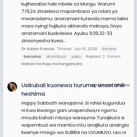
kujihesabia haki mbele za Mungu. Warumi
7:19,24 zinaeleza mapambano ya ndani ya
mwanadamu; anatamani kutenda mema lakini
mara nyingi hujikuta akitenda mabaya, hivyo
anatamani kuokolewa. Ayubu 9:29,32-33
zinaonyesha kuwa...
Dr Adam Francis
Thread
Jun 10, 2026
bwana
huruma
ukombozi
yako
Replies: 2
Forum:
Habari na Hoja mchanganyiko
Usikubali kuonewa huruma, unastahili
JamiiForums Tanzania
heshima
Happy Sabbath wanajamvi. Si rahisi kugundua
ni Kwa kiwango gani unapendwa,ni ngumu
mno,ila bahati mbaya wanaume Tunajikuta si
wapembuzi wa mambo.mtu anajikuta anaingia
kwenye mtego wa SUBIRA na UVUMILIVU. Leo ni