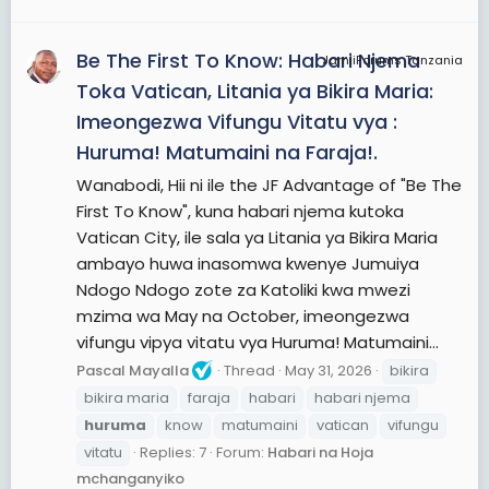
Be The First To Know: Habari Njema
JamiiForums Tanzania
Toka Vatican, Litania ya Bikira Maria:
Imeongezwa Vifungu Vitatu vya :
Huruma! Matumaini na Faraja!.
Wanabodi, Hii ni ile the JF Advantage of "Be The
First To Know", kuna habari njema kutoka
Vatican City, ile sala ya Litania ya Bikira Maria
ambayo huwa inasomwa kwenye Jumuiya
Ndogo Ndogo zote za Katoliki kwa mwezi
mzima wa May na October, imeongezwa
vifungu vipya vitatu vya Huruma! Matumaini...
Pascal Mayalla
Thread
May 31, 2026
bikira
bikira maria
faraja
habari
habari njema
huruma
know
matumaini
vatican
vifungu
vitatu
Replies: 7
Forum:
Habari na Hoja
mchanganyiko