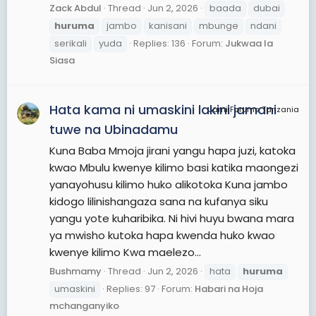
Zack Abdul
Thread
Jun 2, 2026
baada
dubai
huruma
jambo
kanisani
mbunge
ndani
serikali
yuda
Replies: 136
Forum:
Jukwaa la
Siasa
Hata kama ni umaskini lakini jamani
JamiiForums Tanzania
tuwe na Ubinadamu
Kuna Baba Mmoja jirani yangu hapa juzi, katoka
kwao Mbulu kwenye kilimo basi katika maongezi
yanayohusu kilimo huko alikotoka Kuna jambo
kidogo lilinishangaza sana na kufanya siku
yangu yote kuharibika. Ni hivi huyu bwana mara
ya mwisho kutoka hapa kwenda huko kwao
kwenye kilimo Kwa maelezo...
Bushmamy
Thread
Jun 2, 2026
hata
huruma
umaskini
Replies: 97
Forum:
Habari na Hoja
mchanganyiko