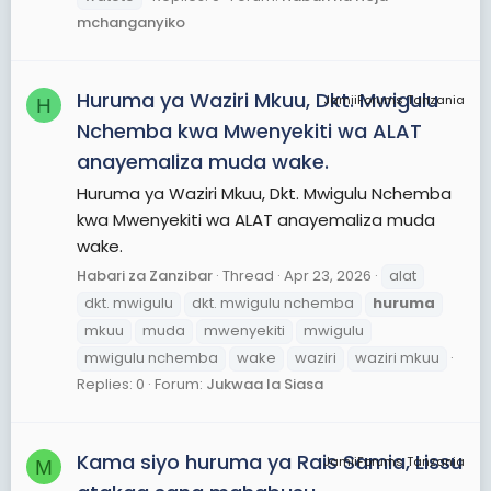
mchanganyiko
Huruma ya Waziri Mkuu, Dkt. Mwigulu
JamiiForums Tanzania
H
Nchemba kwa Mwenyekiti wa ALAT
anayemaliza muda wake.
Huruma ya Waziri Mkuu, Dkt. Mwigulu Nchemba
kwa Mwenyekiti wa ALAT anayemaliza muda
wake.
Habari za Zanzibar
Thread
Apr 23, 2026
alat
dkt. mwigulu
dkt. mwigulu nchemba
huruma
mkuu
muda
mwenyekiti
mwigulu
mwigulu nchemba
wake
waziri
waziri mkuu
Replies: 0
Forum:
Jukwaa la Siasa
Kama siyo huruma ya Rais Samia, Lissu
JamiiForums Tanzania
M