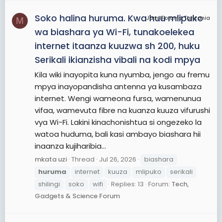
Soko halina huruma. Kwa huu mlipuko
JamiiForums Tanzania
M
wa biashara ya Wi-Fi, tunakoelekea
internet itaanza kuuzwa sh 200, huku
Serikali ikianzisha vibali na kodi mpya
Kila wiki inayopita kuna nyumba, jengo au fremu
mpya inayopandisha antenna ya kusambaza
internet. Wengi wameona fursa, wamenunua
vifaa, wamevuta fibre na kuanza kuuza vifurushi
vya Wi-Fi. Lakini kinachonishtua si ongezeko la
watoa huduma, bali kasi ambayo biashara hii
inaanza kujiharibia...
mkata uzi
Thread
Jul 26, 2026
biashara
huruma
internet
kuuza
mlipuko
serikali
shilingi
soko
wifi
Replies: 13
Forum:
Tech,
Gadgets & Science Forum