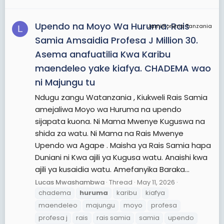
Upendo na Moyo Wa Huruma: Rais
JamiiForums Tanzania
L
Samia Amsaidia Profesa J Million 30.
Asema anafuatilia Kwa Karibu
maendeleo yake kiafya. CHADEMA wao
ni Majungu tu
Ndugu zangu Watanzania , Kiukweli Rais Samia
amejaliwa Moyo wa Huruma na upendo
sijapata kuona. Ni Mama Mwenye Kuguswa na
shida za watu. Ni Mama na Rais Mwenye
Upendo wa Agape . Maisha ya Rais Samia hapa
Duniani ni Kwa ajili ya Kugusa watu. Anaishi kwa
ajili ya kusaidia watu. Amefanyika Baraka...
Lucas Mwashambwa
Thread
May 11, 2026
chadema
huruma
karibu
kiafya
maendeleo
majungu
moyo
profesa
profesa j
rais
rais samia
samia
upendo