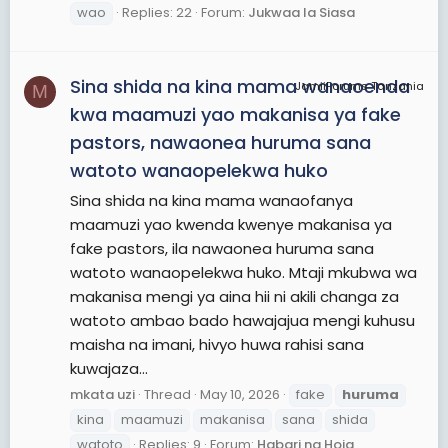
wao
Replies: 22
Forum:
Jukwaa la Siasa
Sina shida na kina mama wanaoenda
JamiiForums Tanzania
M
kwa maamuzi yao makanisa ya fake
pastors, nawaonea huruma sana
watoto wanaopelekwa huko
Sina shida na kina mama wanaofanya
maamuzi yao kwenda kwenye makanisa ya
fake pastors, ila nawaonea huruma sana
watoto wanaopelekwa huko. Mtaji mkubwa wa
makanisa mengi ya aina hii ni akili changa za
watoto ambao bado hawajajua mengi kuhusu
maisha na imani, hivyo huwa rahisi sana
kuwajaza...
mkata uzi
Thread
May 10, 2026
fake
huruma
kina
maamuzi
makanisa
sana
shida
watoto
Replies: 9
Forum:
Habari na Hoja