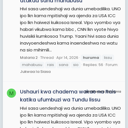
atakaa sana mahabusu
Hivi sasa uendeshaji wa dunia umebadilika. UNO
ipo lkn kama mpitishaji wa ajenda za USA ICC
ipo lkn haiwezi kuikosoa Isreal. Vipo vyombo vya
habari vikubwa kama bbc , CNN lkn vyote hivyo
huvisikii kumkosoa Trump. Yaani hivi sasa dunia
inavyoendeshwa kama inaendeshwa na watu
na sio mihimili...
Malaria 2
Thread
Apr 14, 2026
huruma
lissu
mahabusu
rais
sana
sio
Replies: 56
Forum:
Jukwaa la Siasa
Ushauri kwa chadema wakae na Rais
JamiiForums Tanzania
M
katika ufumbuzi wa Tundu lissu
Hivi sasa uendeshaji wa dunia umebadilika. UNO
ipo lkn kama mpitishaji wa ajenda za USA ICC
ipo lkn haiwezi kuikosoa Isreal. Vipo vyombo vya