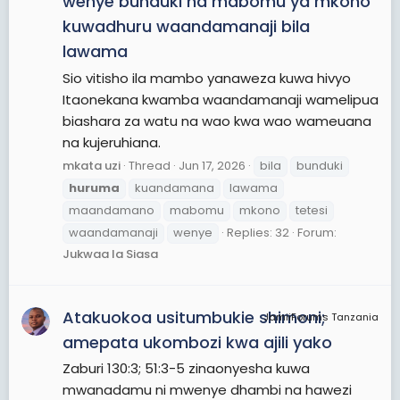
wenye bunduki na mabomu ya mkono
kuwadhuru waandamanaji bila
lawama
Sio vitisho ila mambo yanaweza kuwa hivyo
Itaonekana kwamba waandamanaji wamelipua
biashara za watu na wao kwa wao wameuana
na kujeruhiana.
mkata uzi
Thread
Jun 17, 2026
bila
bunduki
huruma
kuandamana
lawama
maandamano
mabomu
mkono
tetesi
waandamanaji
wenye
Replies: 32
Forum:
Jukwaa la Siasa
Atakuokoa usitumbukie shimoni;
JamiiForums Tanzania
amepata ukombozi kwa ajili yako
Zaburi 130:3; 51:3-5 zinaonyesha kuwa
mwanadamu ni mwenye dhambi na hawezi