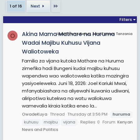
Last
1 of 16
Next
Filters
Akina Mama Mathare na Huruma
JamiiForums Kenya, JamiiForums Tanzania
O
Wadai Majibu Kuhusu Vijana
Waliotoweka
Familia za vijana kutoka Mathare na Huruma
zimefika hadi Bungeni kudai majibu kuhusu
wapendwa wao waliotoweka katika mazingira
yasiyoeleweka. Juni 18, 2026: Joel Kariuki Mwai,
mfanyabiashara na aliyewahi kuwania udiwani,
aliripotiwa kutekwa na watu waliokuwa
wamevalia kiraia katika eneo la...
OwadeKuya
Thread
Thursday at 3:56 PM
huruma
kuhusu
majibu
vijana
Replies: 0
Forum:
Kenyan
News and Politics