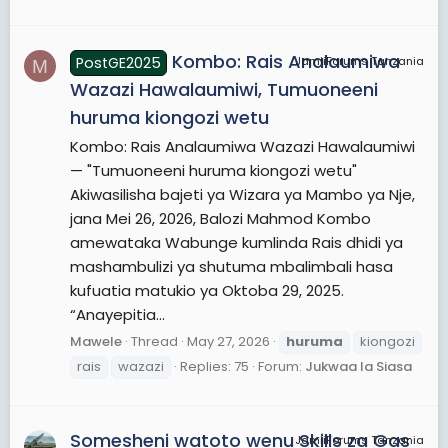
Kombo: Rais Analaumiwa
PostGE2025
JamiiForums Tanzania
M
Wazazi Hawalaumiwi, Tumuoneeni
huruma kiongozi wetu
Kombo: Rais Analaumiwa Wazazi Hawalaumiwi
— "Tumuoneeni huruma kiongozi wetu"
Akiwasilisha bajeti ya Wizara ya Mambo ya Nje,
jana Mei 26, 2026, Balozi Mahmod Kombo
amewataka Wabunge kumlinda Rais dhidi ya
mashambulizi ya shutuma mbalimbali hasa
kufuatia matukio ya Oktoba 29, 2025.
“Anayepitia...
Mawele
Thread
May 27, 2026
huruma
kiongozi
rais
wazazi
Replies: 75
Forum:
Jukwaa la Siasa
Somesheni watoto wenu Skills za Gas
JamiiForums Tanzania