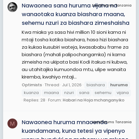
Nawaonea sana huruma vijana na
JamiiForums Tanzania
wanaotaka kuanza biashara maana,
sehemu nzuri za biashara zimeshaisha
Kwa miaka ya sasa hivi million 10 sioni kama ni
mtaji tosha katika biashara, hasa hizi biashara
za kukaa kusubiri wateja, kwasababu frame za
biashara (mahali palipochangamka) ni kama
zimeisha na ukipata basi Kodi itakua ni kubwa,
au utahitajika kumuondoa mtu, ulipe wanaita
kiremba, kwahiyo mtaji...
Optimists
Thread
Jul 1, 2026
biashara
huruma
kuanza
maana
nzuri
sana
sehemu
vijana
Replies: 28
Forum:
Habari na Hoja mchanganyiko
Nawaonea huruma mnaoenda
JamiiForums Tanzania
M
kuandamana, kuna tetesi ya vipenyo