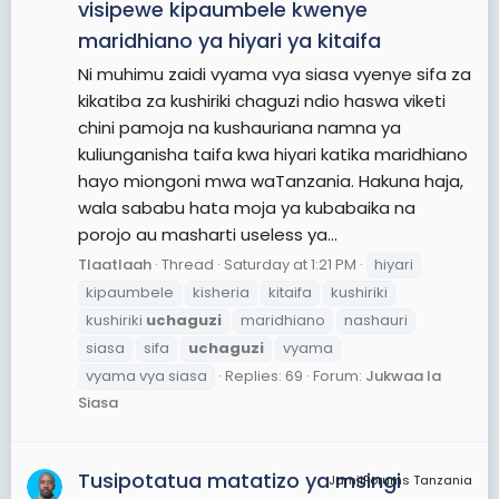
visipewe kipaumbele kwenye
maridhiano ya hiyari ya kitaifa
Ni muhimu zaidi vyama vya siasa vyenye sifa za
kikatiba za kushiriki chaguzi ndio haswa viketi
chini pamoja na kushauriana namna ya
kuliunganisha taifa kwa hiyari katika maridhiano
hayo miongoni mwa waTanzania. Hakuna haja,
wala sababu hata moja ya kubabaika na
porojo au masharti useless ya...
Tlaatlaah
Thread
Saturday at 1:21 PM
hiyari
kipaumbele
kisheria
kitaifa
kushiriki
kushiriki
uchaguzi
maridhiano
nashauri
siasa
sifa
uchaguzi
vyama
vyama vya siasa
Replies: 69
Forum:
Jukwaa la
Siasa
Tusipotatua matatizo ya msingi
JamiiForums Tanzania