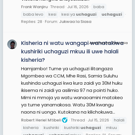
Frank Wanjiru
Thread
Jul 16, 2026
baba
baba levo
kesi
kesi ya
uchaguzi
uchaguzi
Replies: 28
Forum:
Jukwaa la Siasa
Kisheria ni watu wangapi wanatakiwa
JamiiForums Tanzania
kushiriki uchaguzi mkuu ili uwe halali
kisheria?
Hamjambo! Tume ya uchaguzi ilitangaza
Mgombea wa CCM, Mhe Rasi, Samia Suluhu
kushinda uchaguzi kwa kura zaidi ya 30M huku
ikisema ni zaidi ya asilimia 97 na pointi huko.
Mimi ni mmoja ya watu wanaoamini matokeo
ya tume yanamakosa. Watu 30M kwangu
naona ni uongo. Kutokana na kilichokuwa...
Robert Heriel Mtibeli
Thread
Jul 15, 2026
halali
kisheria
kushiriki
kushiriki
uchaguzi
mkuu