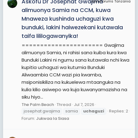
Askofu Dr Josephat Gwajima
JamiiForums Tanzania
alimuonya Samia na CCM, kuwa
Mnaweza kushinda uchaguzi kwa
bunduki, lakini haiwezekani kutawala
taifa lililogawanyika!
====================== Gwajima
alimuonya Samia, ni rahisi sana kuiba kura kwa
Bunduki Lakini ni ngumu sana kutawala nchi kwa
kupitia uchaguzi wa kutumia Bunduki
Aliwaambia CCM wazi pia kwamba,
msiponisikiliza na kukuelewa mtaanguka na
kulia kilio asiwepo wa kuja kuwanyamazisha na
siku hiyo...
The Palm Beach
Thread
Jul 7, 2026
josephat gwajima
samia
uchaguzi
Replies: 2
Forum:
Jukwaa la Siasa