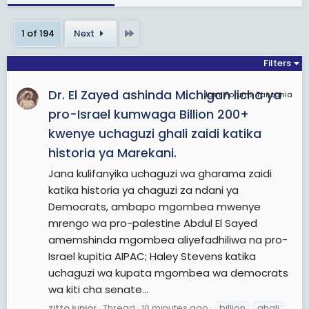
tatu za msingi za uchaguzi zinazotumiwa
kuwapata viongozi kulingana na mfumo
Last
1 of 194
Next
unaotumiwa na nchi husika.
Filters
Aina hizo ni uchaguzi wa Rais, Uchaguzi wa
Dr. El Zayed ashinda Michigan licha ya
Wabunge na Wawakilishi katika Baraza la Kutunga
JamiiForums Tanzania
Sheria na Uchaguzi wa Viongozi wa Serikali za
pro-Israel kumwaga Billion 200+
Mitaa.
kwenye uchaguzi ghali zaidi katika
historia ya Marekani.
Vyama vya Siasa kwa upande wao navyo
Jana kulifanyika uchaguzi wa gharama zaidi
huendesha chaguzi ambazo zinajulikana kwa jina
katika historia ya chaguzi za ndani ya
la “Chaguzi wa Msingi” zinazotumika kuwachagua
Democrats, ambapo mgombea mwenye
wateuliwa wa vyama katika aina za uchaguzi
mrengo wa pro-palestine Abdul El Sayed
ambazo zimetajwa hapo juu.
amemshinda mgombea aliyefadhiliwa na pro-
Israel kupitia AIPAC; Haley Stevens katika
Endapo Tume haitaridhika kabla ya kutangaza
uchaguzi wa kupata mgombea wa democrats
matokeo ya uchaguzi kwamba kulikuwa na
wa kiti cha senate...
kutokufuatwa kwa taratibu, matumizi mabaya au
zitto junior
Thread
10 minutes ago
billion
ghali