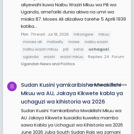
aliyewahi kuwa Naibu Waziri Mkuu wa Pili wa
Uganda, amefariki dunia akiwa na umri wa
miaka 87. Moses Ali alizaliwa tarehe 5 Aprili 1939
katika...
Fbn
Thread
Jul 18, 2026
mkongwe
mkuu
moses ali
mstaafu
mzee
naibu waziri
naibu waziri mkuu
pili
sana
uchaguzi
uganda
waziri
waziri mkuu
Replies: 24
Forum:
Ugandan News and Politics
Sudan Kusini yamkaribisha Mwakilishi
JamiiForums Tanzania
B
Mkuu wa AU, Jakaya Kikwete kabla ya
uchaguzi wa kihistoria wa 2026
Sudan Kusini Yamkaribisha Mwakilishi Mkuu wa
AU Jakaya Kikwete kusaidia kuweka mambo
sawa Kabla ya Uchaguzi wa Kihistoria wa 2026
June 2026 Juba South Sudan Rais wa zamani