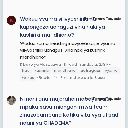
Wakuu vyama vilivyoshiriki na
JamiiForums Tanzania
K
kupongeza uchaguzi vina haki ya
kushiriki maridhiano?
Wadau kama heading inavyoeleza, je vyama
vilivyoshiriki uchaguzi vina haki ya kushiriki
maridhiano?
Kiboko ya Mazwazwa
Thread
Sunday at 2:18 PM
haki
kushiriki
maridhiano
uchaguzi
vyama
wakuu
Replies: 14
Forum:
Jukwaa la Siasa
Ni nani ana majeraha mabaya zaidi
JamiiForums Tanzania
mpaka sasa miongoni mwa team
zinazopambana katika vita vya ufisadi
ndani ya CHADEMA?