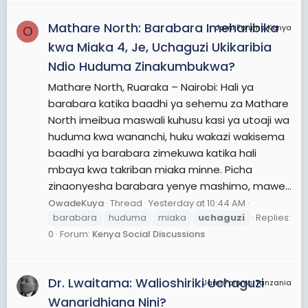
Mathare North: Barabara Imeharibika
JamiiForums Kenya
O
kwa Miaka 4, Je, Uchaguzi Ukikaribia
Ndio Huduma Zinakumbukwa?
Mathare North, Ruaraka – Nairobi: Hali ya
barabara katika baadhi ya sehemu za Mathare
North imeibua maswali kuhusu kasi ya utoaji wa
huduma kwa wananchi, huku wakazi wakisema
baadhi ya barabara zimekuwa katika hali
mbaya kwa takriban miaka minne. Picha
zinaonyesha barabara yenye mashimo, mawe...
OwadeKuya
Thread
Yesterday at 10:44 AM
barabara
huduma
miaka
uchaguzi
Replies:
0
Forum:
Kenya Social Discussions
Dr. Lwaitama: Walioshiriki Uchaguzi
JamiiForums Tanzania
Wanaridhiana Nini?