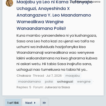
Maajabu ya Leo ni Kama Tufanyapo
JamiiForums Tanzania
Uchaguzi, Anayeshinda X
Anatangazwa Y. Leo Maandamano
Wamealikwa Wengine
Wanaandamana Polisi!
Kuna mambo yanaendelea ni ya kushangaza,
Sasa ona Leo hata kazi za ujenzi wa taifa na
uchumi wa individuals hazijafanyika kisa
Waandamanaji wamealikana wao wenyewe
lakini walioandamana na kwa gharama kubwa
ni askari wetu. Hii tabia Sasa inajirufia sana,
uchaguzi nao tumekuwa na tabia hii ya...
Chakaza
Thread
Jul 7, 2026
maajabu
maandamano
polisi
uchaguzi
wengine
Replies: 5
Forum:
Jukwaa la Siasa
Last
1 of 194
Next