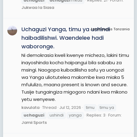
uchaguzi
uchaguzi
mkuu
Replies: 21
Forum:
Jukwaa la Siasa
Uchaguzi Yanga, timu ya ushindi
JamiiForums Tanzania
haibadilishwi. Waendelee hadi
waboronge.
Ni demokrasia kweli kwenye michezo, lakini timu
inayoshinda kocha haipangui bila sababu za
msingi. Naogopa kuibadilisha safu ya uongozi
wa Yanga uliotutelea makombe kwa miaka 5
mfululizo, maana present is known and secure.
Tusije tungaingiza migogoro ndani kwa mikono
yetu wenyewe.
kavulata
Thread
Jul 12, 2026
timu
timu ya
uchaguzi
ushindi
yanga
Replies: 3
Forum:
Jamii Sports