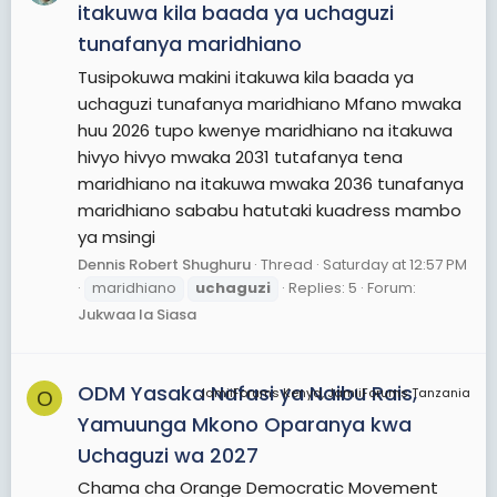
itakuwa kila baada ya uchaguzi
tunafanya maridhiano
Tusipokuwa makini itakuwa kila baada ya
uchaguzi tunafanya maridhiano Mfano mwaka
huu 2026 tupo kwenye maridhiano na itakuwa
hivyo hivyo mwaka 2031 tutafanya tena
maridhiano na itakuwa mwaka 2036 tunafanya
maridhiano sababu hatutaki kuadress mambo
ya msingi
Dennis Robert Shughuru
Thread
Saturday at 12:57 PM
maridhiano
uchaguzi
Replies: 5
Forum:
Jukwaa la Siasa
ODM Yasaka Nafasi ya Naibu Rais,
JamiiForums Kenya, JamiiForums Tanzania
O
Yamuunga Mkono Oparanya kwa
Uchaguzi wa 2027
Chama cha Orange Democratic Movement