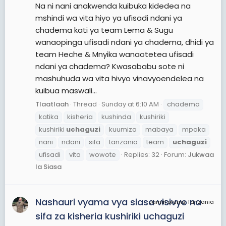
Na ni nani anakwenda kuibuka kidedea na
mshindi wa vita hiyo ya ufisadi ndani ya
chadema kati ya team Lema & Sugu
wanaopinga ufisadi ndani ya chadema, dhidi ya
team Heche & Mnyika wanaotetea ufisadi
ndani ya chadema? Kwasababu sote ni
mashuhuda wa vita hivyo vinavyoendelea na
kuibua maswali...
Tlaatlaah
Thread
Sunday at 6:10 AM
chadema
katika
kisheria
kushinda
kushiriki
kushiriki
uchaguzi
kuumiza
mabaya
mpaka
nani
ndani
sifa
tanzania
team
uchaguzi
ufisadi
vita
wowote
Replies: 32
Forum:
Jukwaa
la Siasa
Nashauri vyama vya siasa visivyo na
JamiiForums Tanzania
sifa za kisheria kushiriki uchaguzi