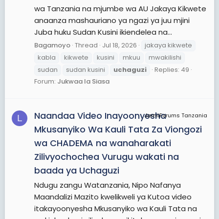
wa Tanzania na mjumbe wa AU Jakaya Kikwete
anaanza mashauriano ya ngazi ya juu mjini
Juba huku Sudan Kusini ikiendelea na...
Bagamoyo
Thread
Jul 18, 2026
jakaya kikwete
kabla
kikwete
kusini
mkuu
mwakilishi
sudan
sudan kusini
uchaguzi
Replies: 49
Forum:
Jukwaa la Siasa
Naandaa Video Inayoonyesha
JamiiForums Tanzania
L
Mkusanyiko Wa Kauli Tata Za Viongozi
wa CHADEMA na wanaharakati
Zilivyochochea Vurugu wakati na
baada ya Uchaguzi
Ndugu zangu Watanzania, Nipo Nafanya
Maandalizi Mazito kwelikweli ya Kutoa video
itakayoonyesha Mkusanyiko wa Kauli Tata na