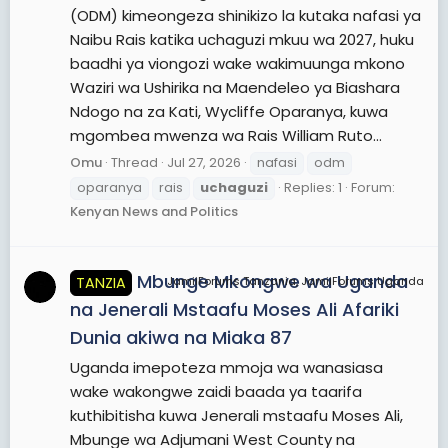
(ODM) kimeongeza shinikizo la kutaka nafasi ya
Naibu Rais katika uchaguzi mkuu wa 2027, huku
baadhi ya viongozi wake wakimuunga mkono
Waziri wa Ushirika na Maendeleo ya Biashara
Ndogo na za Kati, Wycliffe Oparanya, kuwa
mgombea mwenza wa Rais William Ruto...
Omu
Thread
Jul 27, 2026
nafasi
odm
oparanya
rais
uchaguzi
Replies: 1
Forum:
Kenyan News and Politics
Mbunge Mkongwe wa Uganda
TANZIA
JamiiForums Tanzania, JamiiForums Uganda
na Jenerali Mstaafu Moses Ali Afariki
Dunia akiwa na Miaka 87
Uganda imepoteza mmoja wa wanasiasa
wake wakongwe zaidi baada ya taarifa
kuthibitisha kuwa Jenerali mstaafu Moses Ali,
Mbunge wa Adjumani West County na