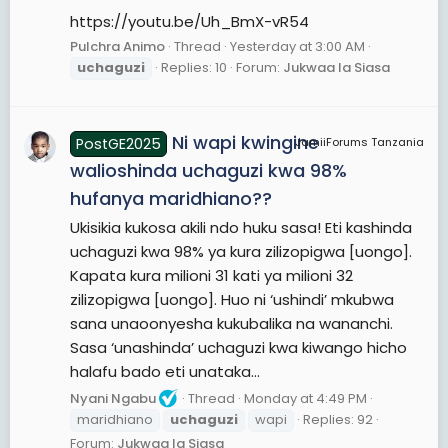
https://youtu.be/Uh_BmX-vR54
Pulchra Animo
Thread
Yesterday at 3:00 AM
uchaguzi
Replies: 10
Forum:
Jukwaa la Siasa
Ni wapi kwingine
PostGE2025
JamiiForums Tanzania
walioshinda uchaguzi kwa 98%
hufanya maridhiano??
Ukisikia kukosa akili ndo huku sasa! Eti kashinda
uchaguzi kwa 98% ya kura zilizopigwa [uongo].
Kapata kura milioni 31 kati ya milioni 32
zilizopigwa [uongo]. Huo ni ‘ushindi’ mkubwa
sana unaoonyesha kukubalika na wananchi.
Sasa ‘unashinda’ uchaguzi kwa kiwango hicho
halafu bado eti unataka...
Nyani Ngabu
Thread
Monday at 4:49 PM
maridhiano
uchaguzi
wapi
Replies: 92
Forum:
Jukwaa la Siasa