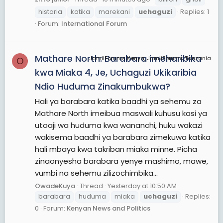
ukiukwaji wa taratibu za uchaguzi au pale ambapo
historia
katika
marekani
uchaguzi
Replies: 1
kura za wagombea waliopata kura za juu
Forum:
International Forum
imelingana, Tume itasimamisha au kufuta
uchaguzi au sehemu yoyote ya uchaguzi na
itatangaza siku nyengine ya kurudiwa kwa
Mathare North: Barabara imeharibika
JamiiForums Kenya, JamiiForums Tanzania
uchaguzi huo.
O
kwa Miaka 4, Je, Uchaguzi Ukikaribia
Ndio Huduma Zinakumbukwa?
Hali ya barabara katika baadhi ya sehemu za
Mathare North imeibua maswali kuhusu kasi ya
utoaji wa huduma kwa wananchi, huku wakazi
wakisema baadhi ya barabara zimekuwa katika
hali mbaya kwa takriban miaka minne. Picha
zinaonyesha barabara yenye mashimo, mawe,
vumbi na sehemu zilizochimbika...
OwadeKuya
Thread
Yesterday at 10:50 AM
barabara
huduma
miaka
uchaguzi
Replies:
0
Forum:
Kenyan News and Politics