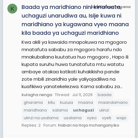
Baada ya maridhiano nini kinafuata,
JamiiForums Tanzania
K
uchaguzi unarudiwa au, Isije kuwa ni
maridhiano ya kugawana vyeo maana
kila baada ya uchaguzi maridhiano
Kwa akili ya kawaida mnapokuwa na mgogoro
mnatafuta sababu za mgogoro harafu ndo
mnakubaliana kuutatua huo mgogoro , Hapo ili
kupata suruhu huwa tunatafuta mtu watatu
ambaye atakaa katikati kuhakikisha pande
zote mbili zinaridhia yale yaliyojadiliwa na
kuafikiwa yanatekelezwa. Kama sababu za...
kulagha nenga
Thread
Jul 11, 2026
baada
gharama
kitu
kuzuia
maana
maandamano
maridhiano
salama
uchaguzi
ulinzi
ulinzi na usalama
usalama
vyeo
vyeti
wapi
Replies: 2
Forum:
Habari na Hoja mchanganyiko