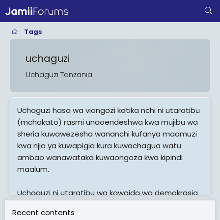
Tags
uchaguzi
Uchaguzi Tanzania
Uchaguzi hasa wa viongozi katika nchi ni utaratibu
(mchakato) rasmi unaoendeshwa kwa mujibu wa
sheria kuwawezesha wananchi kufanya maamuzi
kwa njia ya kuwapigia kura kuwachagua watu
ambao wanawataka kuwaongoza kwa kipindi
maalum.
Uchaguzi ni utaratibu wa kawaida wa demokrasia
wa kuwapata wawakilishi wa kisiasa ambao
Recent contents
umekuwa ukitumika tangu karne ya 17. Kuna aina