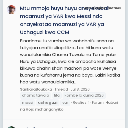
Mtu mmoja huyu huyu anayekubali
JamiiForums Tanzania
maamuzi ya VAR kwa Messi ndo
anayekataa maamuzi ya VAR ya
Uchaguzi kwa CCM
Binadamu tu viumbe wa wababaifu sana na
tuliyojaa unafiki uliopitiliza.. Leo hii kuna watu
wanailalamikia Chama Tawala na Tume yake
Huru ya Uchaguzi, kwa kile ambacho kiuhalisia
kilikuwa dhahiri shairi machoni pa wote wenye
kuona na kufahamu jema na baya.. Lakini katika
hao watu wanaulalamikia...
SankaraBoukaka
Thread
Jul 8, 2026
chama tawala
fifa
kombe la dunia 2026
messi
uchaguzi
var
Replies: 1
Forum:
Habari
na Hoja mchanganyiko