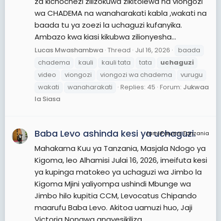
za kichochezi zilizokuwa zikitolewa na viongozi
wa CHADEMA na wanaharakati kabla ,wakati na
baada tu ya zoezi la uchaguzi kufanyika.
Ambazo kwa kiasi kikubwa zilionyesha...
Lucas Mwashambwa
Thread
Jul 16, 2026
baada
chadema
kauli
kauli tata
tata
uchaguzi
video
viongozi
viongozi wa chadema
vurugu
wakati
wanaharakati
Replies: 45
Forum:
Jukwaa
la Siasa
Baba Levo ashinda kesi ya uchaguzi.
JamiiForums Tanzania
Mahakama Kuu ya Tanzania, Masjala Ndogo ya
Kigoma, leo Alhamisi Julai 16, 2026, imeifuta kesi
ya kupinga matokeo ya uchaguzi wa Jimbo la
Kigoma Mjini yaliyompa ushindi Mbunge wa
Jimbo hilo kupitia CCM, Levocatus Chipando
maarufu Baba Levo. Akitoa uamuzi huo, Jaji
Victoria Nongwa anayesikiliza...