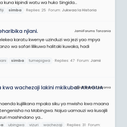
una kipindi watu wa huko Singida...
iji
simba
Replies: 25
Forum:
Jukwaa la Historia
haribika njiani.
JamiiForums Tanzania
wakielekea karatu kwenye uzinduzi wa jezi yao mpya
zo wa safari lilikuwa halitaki kuwaka, hadi
iani
simba
tumepigwa
Replies: 47
Forum:
Jamii
 kwa wachezaji lakini mkikubali ARAGIJA
JamiiForums Tanzania
unaenda kujilikana mpaka siku ya mwisho kwa maana
atengenisha na Mabingwa. Najua uamauzi wa kusajili
izuri mashindano ya...
ba
ubingwa
vizuri
wachezaji
Replies: 31
Forum: