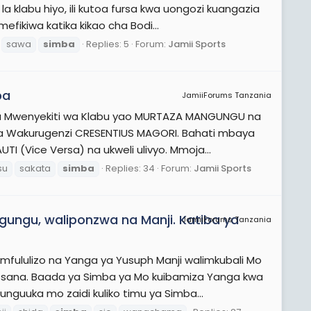
 klabu hiyo, ili kutoa fursa kwa uongozi kuangazia
ikiwa katika kikao cha Bodi...
sawa
simba
Replies: 5
Forum:
Jamii Sports
ba
JamiiForums Tanzania
a Mwenyekiti wa Klabu yao MURTAZA MANGUNGU na
ya Wakurugenzi CRESENTIUS MAGORI. Bahati mbaya
I (Vice Versa) na ukweli ulivyo. Mmoja...
su
sakata
simba
Replies: 34
Forum:
Jamii Sports
ungu, waliponzwa na Manji. Katiba ya
JamiiForums Tanzania
lulizo na Yanga ya Yusuph Manji walimkubali Mo
a sana. Baada ya Simba ya Mo kuibamiza Yanga kwa
nguuka mo zaidi kuliko timu ya Simba...