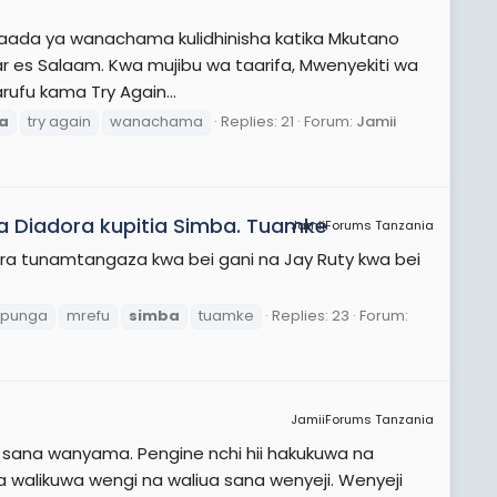
baada ya wanachama kulidhinisha katika Mkutano
i Dar es Salaam. Kwa mujibu wa taarifa, Mwenyekiti wa
rufu kama Try Again...
a
try again
wanachama
Replies: 21
Forum:
Jamii
 Diadora kupitia Simba. Tuamke
JamiiForums Tanzania
adora tunamtangaza kwa bei gani na Jay Ruty kwa bei
punga
mrefu
simba
tuamke
Replies: 23
Forum:
JamiiForums Tanzania
aa sana wanyama. Pengine nchi hii hakukuwa na
walikuwa wengi na waliua sana wenyeji. Wenyeji