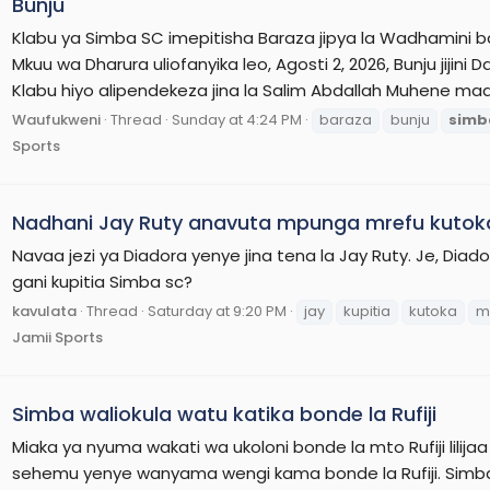
Bunju
Klabu ya Simba SC imepitisha Baraza jipya la Wadhamini 
Mkuu wa Dharura uliofanyika leo, Agosti 2, 2026, Bunju jijin
Klabu hiyo alipendekeza jina la Salim Abdallah Muhene maa
Waufukweni
Thread
Sunday at 4:24 PM
baraza
bunju
simb
Sports
Nadhani Jay Ruty anavuta mpunga mrefu kutoka
Navaa jezi ya Diadora yenye jina tena la Jay Ruty. Je, Di
gani kupitia Simba sc?
kavulata
Thread
Saturday at 9:20 PM
jay
kupitia
kutoka
m
Jamii Sports
Simba waliokula watu katika bonde la Rufiji
Miaka ya nyuma wakati wa ukoloni bonde la mto Rufiji lilij
sehemu yenye wanyama wengi kama bonde la Rufiji. Simba 