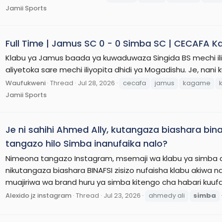
Jamii Sports
Full Time | Jamus SC 0 - 0 Simba SC | CECAFA K
Klabu ya Jamus baada ya kuwaduwaza Singida BS mechi il
aliyetoka sare mechi iliyopita dhidi ya Mogadishu. Je, nani
Waufukweni
Thread
Jul 28, 2026
cecafa
jamus
kagame
Jamii Sports
Je ni sahihi Ahmed Ally, kutangaza biashara bin
tangazo hilo Simba inanufaika nalo?
Nimeona tangazo Instagram, msemaji wa klabu ya simba aki
nikutangaza biashara BINAFSI zisizo nufaisha klabu akiwa na 
muajiriwa wa brand huru ya simba kitengo cha habari k
Alexido jz instagram
Thread
Jul 23, 2026
ahmedy ali
simba