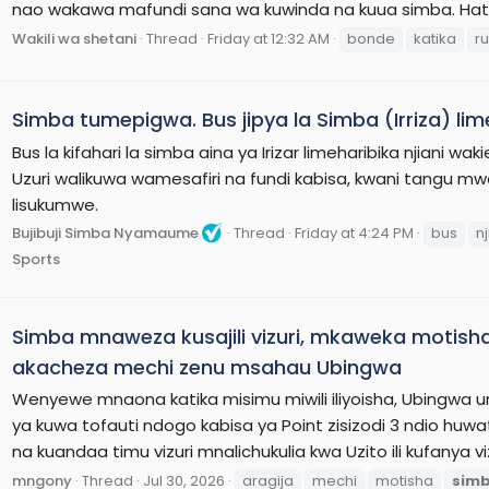
nao wakawa mafundi sana wa kuwinda na kuua simba. Hata k
Wakili wa shetani
Thread
Friday at 12:32 AM
bonde
katika
ruf
Simba tumepigwa. Bus jipya la Simba (Irriza) lime
Bus la kifahari la simba aina ya Irizar limeharibika njiani 
Uzuri walikuwa wamesafiri na fundi kabisa, kwani tangu mwan
lisukumwe.
Bujibuji Simba Nyamaume
Thread
Friday at 4:24 PM
bus
nj
Sports
Simba mnaweza kusajili vizuri, mkaweka motisha
akacheza mechi zenu msahau Ubingwa
Wenyewe mnaona katika misimu miwili iliyoisha, Ubingwa 
ya kuwa tofauti ndogo kabisa ya Point zisizodi 3 ndio huw
na kuandaa timu vizuri mnalichukulia kwa Uzito ili kufanya v
mngony
Thread
Jul 30, 2026
aragija
mechi
motisha
sim