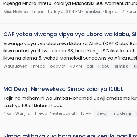
kujenga Mnara mrefu. Zaidi ya Mashabiki 300 wamehudhuria
Miss Halima
Thread
Today at 3:04 PM
simba
Replies: 2
Foru
CAF yatoa viwango vipya vya ubora wa klabu,
Viwango vipya vya ubora wa klabu za Afrika (CAF Clubs' 
ikiwa nafasi ya 11 kwa alama 38, huku Yanga SC ikishika naf
ikiwa na alama 5, wakati Mamelodi Sundowns ya Afrika Kusi
Waufukweni
Thread
Today at 11:43 AM
caf
klabu
simba
u
MO Dewji: Nimewekeza Simba zaidi ya 100bl.
Tajiri na mdhamini wa Simba Mohamed Dewji amesema kuw
zaidi ya 100bl klabuni hapo.
Frank Wanjiru
Thread
Yesterday at 11:43 AM
dewji
mo dewji
Simba mkitaka kua bora tena epukeni kubadili 