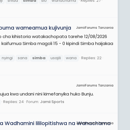
ji
shida
simba
sio
wanachama
Replies: 27
 kubuma wameamua kujivunja
JamiiForums Tanzania
o cha kihistoria watakachopata tarehe 12/08/2026
aifumua Simba magoli 15 - 0 kipindi Simba haijakaa
nyingi
sana
simba
usajili
wana
Replies: 22
JamiiForums Tanzania
jua kwa undani nini kimefanyika huko Bunju.
Replies: 24
Forum:
Jamii Sports
 la Wadhamini lililopitishwa na Wanachama
JamiiForums Tanzania