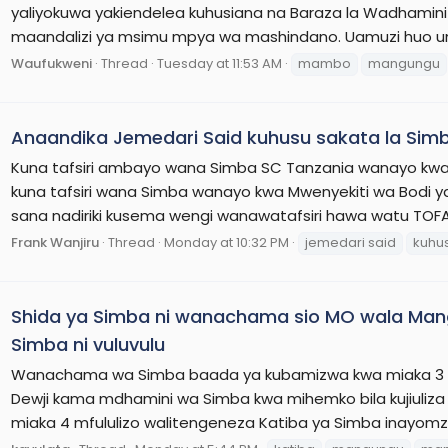
yaliyokuwa yakiendelea kuhusiana na Baraza la Wadhamini la
maandalizi ya msimu mpya wa mashindano. Uamuzi huo umef
Waufukweni
Thread
Tuesday at 11:53 AM
mambo
mangungu
Anaandika Jemedari Said kuhusu sakata la Sim
Kuna tafsiri ambayo wana Simba SC Tanzania wanayo kw
kuna tafsiri wana Simba wanayo kwa Mwenyekiti wa Bodi 
sana nadiriki kusema wengi wanawatafsiri hawa watu TOFAUT
Frank Wanjiru
Thread
Monday at 10:32 PM
jemedari said
kuhu
Shida ya Simba ni wanachama sio MO wala Mang
Simba ni vuluvulu
Wanachama wa Simba baada ya kubamizwa kwa miaka 3 mfu
Dewji kama mdhamini wa Simba kwa mihemko bila kujiuliz
miaka 4 mfululizo walitengeneza Katiba ya Simba inayomzu