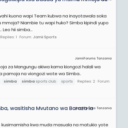
hawahi kuona wapi Team kubwa na inayotawala soka
imu mmoja? Niambie tu wapi huko? Simba kipindi yupo
 Leo hii simba...
Replies: 1
Forum:
Jamii Sports
JamiiForums Tanzania
hoja za Mangungu akiwa kama kiongozi halali wa
pamoja na viongozi wote wa Simba..
simba
simba
sports club
sports
Replies: 2
Forum:
, wasitisha Mvutano wa Baraza la
JamiiForums Tanzania
wa kusimamisha kwa muda masuala na matukio yote