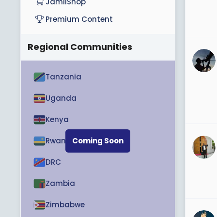
JamiiShop
Premium Content
Regional Communities
Tanzania
Uganda
Kenya
Rwanda
Coming Soon
DRC
Zambia
Zimbabwe