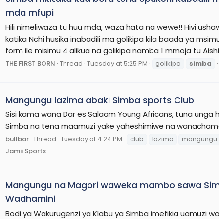
mda mfupi
Hili nimeliwaza tu huu mda, waza hata na wewe!! Hivi us
katika Nchi husika inabadili ma golikipa kila baada ya ms
form ile misimu 4 alikua na golikipa namba 1 mmoja tu Aishi..
THE FIRST BORN
Thread
Tuesday at 5:25 PM
golikipa
simba
Mangungu lazima abaki Simba sports Club
Sisi kama wana Dar es Salaam Young Africans, tuna unga 
Simba na tena maamuzi yake yaheshimiwe na wanachama 
bullbar
Thread
Tuesday at 4:24 PM
club
lazima
mangungu
Jamii Sports
Mangungu na Magori waweka mambo sawa Simba
Wadhamini
Bodi ya Wakurugenzi ya Klabu ya Simba imefikia uamuzi 