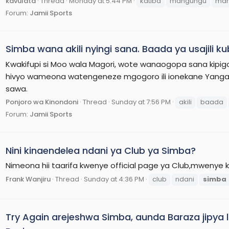
kavulata
Thread
Monday at 5:44 PM
katiba
mangungu
man
Forum:
Jamii Sports
Simba wana akili nyingi sana. Baada ya usajili
Kwakifupi si Moo wala Magori, wote wanaogopa sana kipig
hivyo wameona watengeneze mgogoro ili ionekane Yanga k
sawa.
Ponjoro wa Kinondoni
Thread
Sunday at 7:56 PM
akili
baada
Forum:
Jamii Sports
Nini kinaendelea ndani ya Club ya Simba?
Nimeona hii taarifa kwenye official page ya Club,mwenye ku
Frank Wanjiru
Thread
Sunday at 4:36 PM
club
ndani
simba
Try Again arejeshwa Simba, aunda Baraza jipya