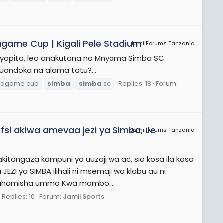
agame Cup | Kigali Pele Stadium
JamiiForums Tanzania
iyopita, leo anakutana na Mnyama Simba SC
 kuondoka na alama tatu?...
kagame cup
simba
simba
sc
Replies: 18
Forum:
afsi akiwa amevaa jezi ya Simba, Je
JamiiForums Tanzania
tangaza kampuni ya uuzaji wa ac, sio kosa ila kosa
JEZI ya SIMBA ilihali ni msemaji wa klabu au ni
uufahamisha umma Kwa mambo...
Replies: 10
Forum:
Jamii Sports