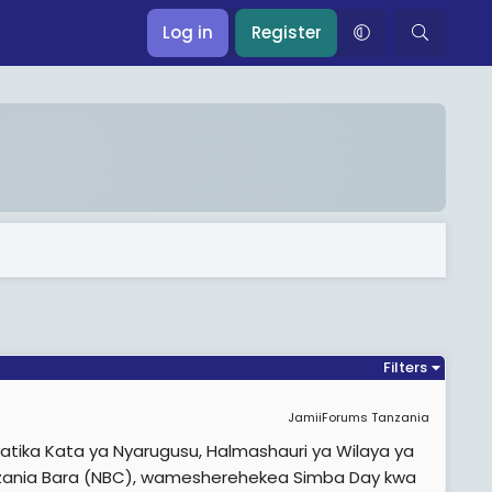
Log in
Register
Filters
JamiiForums Tanzania
katika Kata ya Nyarugusu, Halmashauri ya Wilaya ya
anzania Bara (NBC), wamesherehekea Simba Day kwa