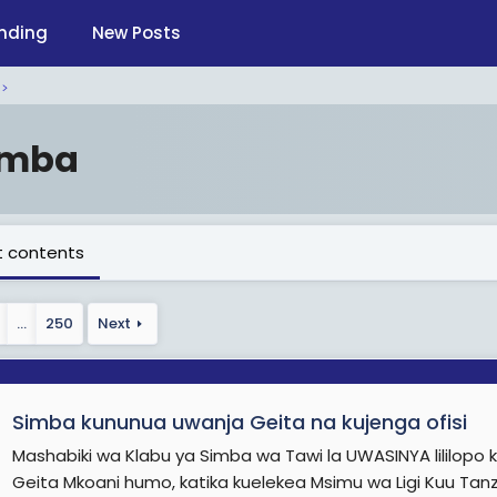
nding
New Posts
imba
 contents
…
250
Next
Simba kununua uwanja Geita na kujenga ofisi
Mashabiki wa Klabu ya Simba wa Tawi la UWASINYA lililopo 
Geita Mkoani humo, katika kuelekea Msimu wa Ligi Kuu T