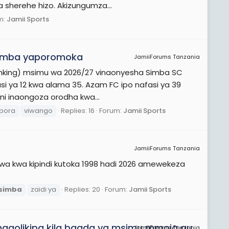
 sherehe hizo. Akizungumza...
m:
Jamii Sports
 Simba yaporomoka
JamiiForums Tanzania
Ranking) msimu wa 2026/27 vinaonyesha Simba SC
asi ya 12 kwa alama 35. Azam FC ipo nafasi ya 39
ni inaongoza orodha kwa...
bora
viwango
Replies: 16
Forum:
Jamii Sports
JamiiForums Tanzania
a kwa kipindi kutoka 1998 hadi 2026 amewekeza
simba
zaidi ya
Replies: 20
Forum:
Jamii Sports
magolikipa kila baada ya msimu mmoja au
JamiiForums Tanzania