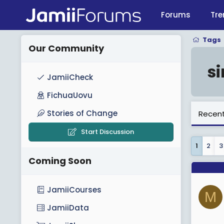
Forums
Tre
Tags
Our Community
s
JamiiCheck
FichuaUovu
Stories of Change
Recent
Start Discussion
1
2
3
Coming Soon
JamiiCourses
M
JamiiData