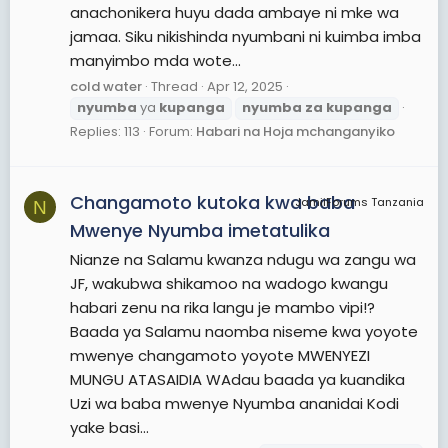
anachonikera huyu dada ambaye ni mke wa
jamaa. Siku nikishinda nyumbani ni kuimba imba
manyimbo mda wote...
cold water
Thread
Apr 12, 2025
nyumba
ya
kupanga
nyumba
za
kupanga
Replies: 113
Forum:
Habari na Hoja mchanganyiko
Changamoto kutoka kwa baba
JamiiForums Tanzania
N
Mwenye Nyumba imetatulika
Nianze na Salamu kwanza ndugu wa zangu wa
JF, wakubwa shikamoo na wadogo kwangu
habari zenu na rika langu je mambo vipi!?
Baada ya Salamu naomba niseme kwa yoyote
mwenye changamoto yoyote MWENYEZI
MUNGU ATASAIDIA WAdau baada ya kuandika
Uzi wa baba mwenye Nyumba ananidai Kodi
yake basi...