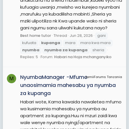
unakutana na sheria mbalimbali ,kudeki vyoo na
kufuagia uwanja ,mwisho wa kurejea nyumbani
,marufuku ya kubadilisha mabinti ,Sheria ya
mziki ulipotiliza nk Kwa upande wako ni sheria
gani ngumu sana uliwahi kukutana nayo?
Best home tutor
Thread
Jun 28, 2026
gani
kufuata
kupanga
mara
mara kwa mara
nyumba
nyumba
za
kupanga
sheria
Replies: 5
Forum:
Habari na Hoja mchanganyiko
NyumbaManager -Mfumo
JamiiForums Tanzania
M
unaosimamia mahesabu ya nyumba
za kupanga
Habari wote, Kama kawaida nawaletea mfumo
wa kusimamia mahesabu ya nyumba au
apartment za kupanga.Huu ni mzuri zaidi kwa
wale wenye nyumba nyingi/apartment na