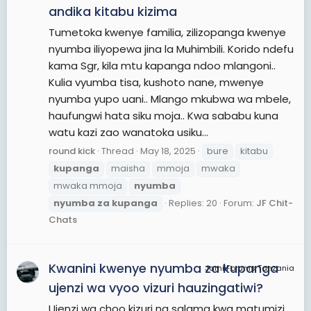
andika kitabu kizima
Tumetoka kwenye familia, zilizopanga kwenye
nyumba iliyopewa jina la Muhimbili. Korido ndefu
kama Sgr, kila mtu kapanga ndoo mlangoni..
Kulia vyumba tisa, kushoto nane, mwenye
nyumba yupo uani.. Mlango mkubwa wa mbele,
haufungwi hata siku moja.. Kwa sababu kuna
watu kazi zao wanatoka usiku...
round kick
Thread
May 18, 2025
bure
kitabu
kupanga
maisha
mmoja
mwaka
mwaka mmoja
nyumba
nyumba
za
kupanga
Replies: 20
Forum:
JF Chit-
Chats
Kwanini kwenye nyumba za kupanga
JamiiForums Tanzania
ujenzi wa vyoo vizuri hauzingatiwi?
Ujenzi wa choo kizuri na salama kwa matumizi