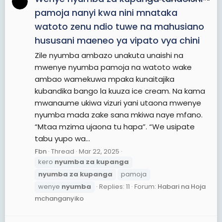
pamoja nanyi kwa nini mnataka
watoto zenu ndio tuwe na mahusiano
hususani maeneo ya vipato vya chini
Zile nyumba ambazo unakuta unaishi na
mwenye nyumba pamoja na watoto wake
ambao wamekuwa mpaka kunaitajika
kubandika bango la kuuza ice cream. Na kama
mwanaume ukiwa vizuri yani utaona mwenye
nyumba mada zake sana mkiwa naye mfano.
“Mtaa mzima ujaona tu hapa”. “We usipate
tabu yupo wa...
Fbn
Thread
Mar 22, 2025
kero
nyumba
za
kupanga
nyumba
za
kupanga
pamoja
wenye
nyumba
Replies: 11
Forum:
Habari na Hoja
mchanganyiko