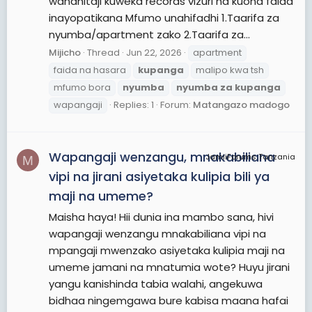
wanahitaji kuweka records vizuri na kuona faida
inayopatikana Mfumo unahifadhi 1.Taarifa za
nyumba/apartment zako 2.Taarifa za...
Mijicho
Thread
Jun 22, 2026
apartment
faida na hasara
kupanga
malipo kwa tsh
mfumo bora
nyumba
nyumba
za
kupanga
wapangaji
Replies: 1
Forum:
Matangazo madogo
Wapangaji wenzangu, mnakabiliana
JamiiForums Tanzania
M
vipi na jirani asiyetaka kulipia bili ya
maji na umeme?
Maisha haya! Hii dunia ina mambo sana, hivi
wapangaji wenzangu mnakabiliana vipi na
mpangaji mwenzako asiyetaka kulipia maji na
umeme jamani na mnatumia wote? Huyu jirani
yangu kanishinda tabia walahi, angekuwa
bidhaa ningemgawa bure kabisa maana hafai