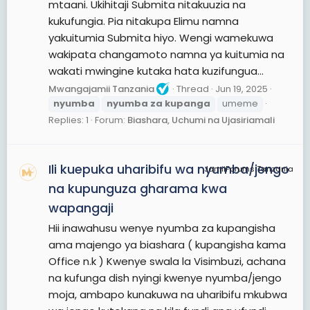
mtaani. Ukihitaji Submita nitakuuzia na
kukufungia. Pia nitakupa Elimu namna
yakuitumia Submita hiyo. Wengi wamekuwa
wakipata changamoto namna ya kuitumia na
wakati mwingine kutaka hata kuzifungua...
Mwangajamii Tanzania
Thread
Jun 19, 2025
nyumba
nyumba
za
kupanga
umeme
Replies: 1
Forum:
Biashara, Uchumi na Ujasiriamali
Ili kuepuka uharibifu wa nyumba/jengo
JamiiForums Tanzania
na kupunguza gharama kwa
wapangaji
Hii inawahusu wenye nyumba za kupangisha
ama majengo ya biashara ( kupangisha kama
Office n.k ) Kwenye swala la Visimbuzi, achana
na kufunga dish nyingi kwenye nyumba/jengo
moja, ambapo kunakuwa na uharibifu mkubwa