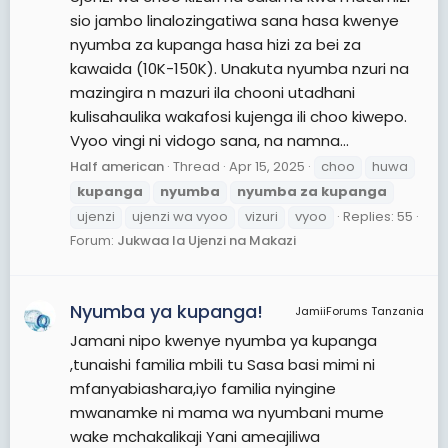
sio jambo linalozingatiwa sana hasa kwenye
nyumba za kupanga hasa hizi za bei za
kawaida (10K-150K). Unakuta nyumba nzuri na
mazingira n mazuri ila chooni utadhani
kulisahaulika wakafosi kujenga ili choo kiwepo.
Vyoo vingi ni vidogo sana, na namna...
Half american
Thread
Apr 15, 2025
choo
huwa
kupanga
nyumba
nyumba
za
kupanga
ujenzi
ujenzi wa vyoo
vizuri
vyoo
Replies: 55
Forum:
Jukwaa la Ujenzi na Makazi
Nyumba ya kupanga!
JamiiForums Tanzania
Jamani nipo kwenye nyumba ya kupanga
,tunaishi familia mbili tu Sasa basi mimi ni
mfanyabiashara,iyo familia nyingine
mwanamke ni mama wa nyumbani mume
wake mchakalikaji Yani ameajiliwa