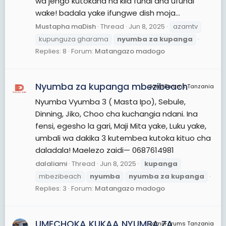
wa jengo kutokana na kila fundi ana ufundi
wake! badala yake ifungwe dish moja...
Mustapha maDish
Thread
Jun 8, 2025
azamtv
kupunguza gharama
nyumba
za
kupanga
Replies: 8
Forum:
Matangazo madogo
Nyumba za kupanga mbezibeach
JamiiForums Tanzania
Nyumba Vyumba 3 ( Masta Ipo), Sebule,
Dinning, Jiko, Choo cha kuchangia ndani. Ina
fensi, egesho la gari, Maji Mita yake, Luku yake,
umbali wa dakika 3 kutembea kutoka kituo cha
daladala! Maelezo zaidi— 0687614981
dalaliami
Thread
Jun 8, 2025
kupanga
mbezibeach
nyumba
nyumba
za
kupanga
Replies: 3
Forum:
Matangazo madogo
UMECHOKA KUKAA NYUMBA ZA
JamiiForums Tanzania