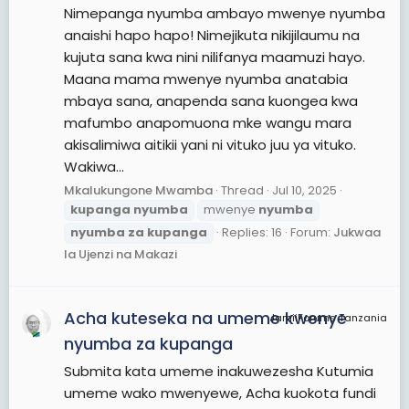
Nimepanga nyumba ambayo mwenye nyumba
anaishi hapo hapo! Nimejikuta nikijilaumu na
kujuta sana kwa nini nilifanya maamuzi hayo.
Maana mama mwenye nyumba anatabia
mbaya sana, anapenda sana kuongea kwa
mafumbo anapomuona mke wangu mara
akisalimiwa aitikii yani ni vituko juu ya vituko.
Wakiwa...
Mkalukungone Mwamba
Thread
Jul 10, 2025
kupanga
nyumba
mwenye
nyumba
nyumba
za
kupanga
Replies: 16
Forum:
Jukwaa
la Ujenzi na Makazi
Acha kuteseka na umeme kwenye
JamiiForums Tanzania
nyumba za kupanga
Submita kata umeme inakuwezesha Kutumia
umeme wako mwenyewe, Acha kuokota fundi