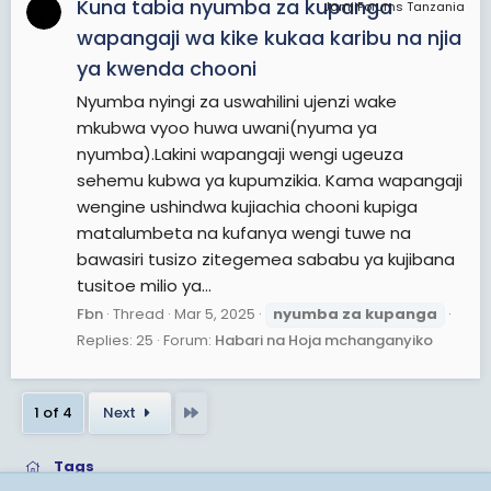
Kuna tabia nyumba za kupanga
JamiiForums Tanzania
wapangaji wa kike kukaa karibu na njia
ya kwenda chooni
Nyumba nyingi za uswahilini ujenzi wake
mkubwa vyoo huwa uwani(nyuma ya
nyumba).Lakini wapangaji wengi ugeuza
sehemu kubwa ya kupumzikia. Kama wapangaji
wengine ushindwa kujiachia chooni kupiga
matalumbeta na kufanya wengi tuwe na
bawasiri tusizo zitegemea sababu ya kujibana
tusitoe milio ya...
Fbn
Thread
Mar 5, 2025
nyumba
za
kupanga
Replies: 25
Forum:
Habari na Hoja mchanganyiko
Last
1 of 4
Next
Tags