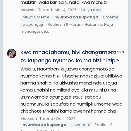
msikitini wala kanisani, hafai kwa mchuzi...
Mawele
Thread
Mar 4, 2026
bili ya maji
bili ya umeme
nyumba
za
kupanga
umeme
wapangaji
Replies: 36
Forum:
Habari na Hoja
mchanganyiko
Kwa mnaofahamu, hivi changamoto
JamiiForums Tanzania
za kupanga nyumba kama hizi ni zipi?
Wakuu, Naombeni kujuzwa changamoto za
nyumba kama hizi. Chache nnazozijua: Ukiibiwa
hamna shahidi ila ukivusha manzi ndo utajua
kama unaishi na milard ayo Kila mtu ni DJ na
usimwambie apunguze sauti sababu
hujamnunulia sabufaa na humlipii umeme wala
chochote Mnaishi kama bwenini hamna cha...
McLaren
Thread
Oct 1, 2025
nyumba
za
kupanga
uswahilini
Replies: 8