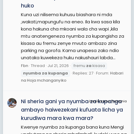
huko
Kuna uzi nilisema kuhusu biashara ni mda
,wakati,mapungufu na eneo. Ila kwa sasa kila
kona hakuna cha mkoani wala cha wapi ,kila
mtu anatengeneza nyumba za kupangisha za
kisasa au fremu zenye mvuto ambazo zina
parking na gorofa. Kama unapesa zako ndio
unataka kuwekeza huku nakushauri labda...
Fbn
Thread
Jul 21, 2026
fremu
za
kisasa
nyumba
za
kupanga
Replies: 27
Forum:
Habari
na Hoja mchanganyiko
Ni sheria gani ya nyumba za kupanga
JamiiForums Tanzania
ambayo haiwezekani kufuata licha ya
kurudiwa mara kwa mara?
Kwenye nyumba za kupanga bana kuna Mengi