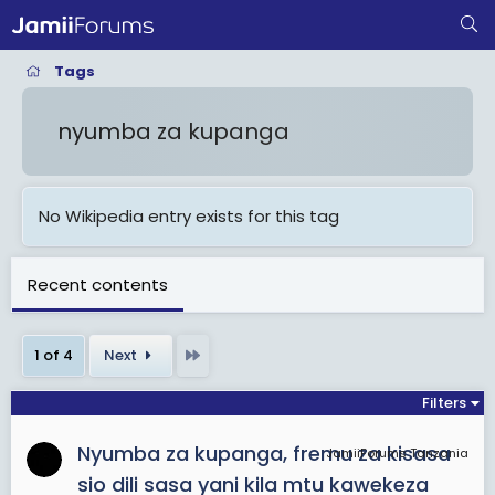
Tags
nyumba za kupanga
No Wikipedia entry exists for this tag
Recent contents
Last
1 of 4
Next
Filters
Nyumba za kupanga, fremu za kisasa
JamiiForums Tanzania
sio dili sasa yani kila mtu kawekeza