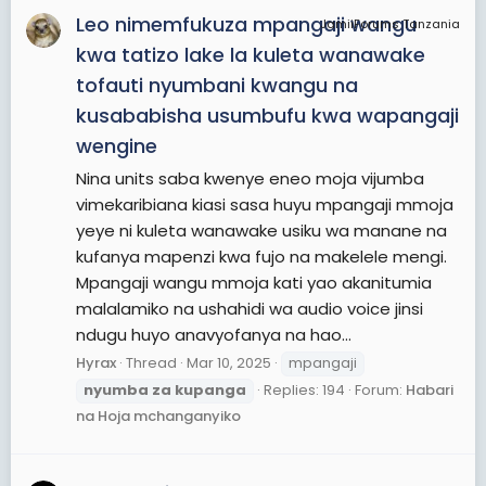
Leo nimemfukuza mpangaji wangu
JamiiForums Tanzania
kwa tatizo lake la kuleta wanawake
tofauti nyumbani kwangu na
kusababisha usumbufu kwa wapangaji
wengine
Nina units saba kwenye eneo moja vijumba
vimekaribiana kiasi sasa huyu mpangaji mmoja
yeye ni kuleta wanawake usiku wa manane na
kufanya mapenzi kwa fujo na makelele mengi.
Mpangaji wangu mmoja kati yao akanitumia
malalamiko na ushahidi wa audio voice jinsi
ndugu huyo anavyofanya na hao...
Hyrax
Thread
Mar 10, 2025
mpangaji
nyumba
za
kupanga
Replies: 194
Forum:
Habari
na Hoja mchanganyiko