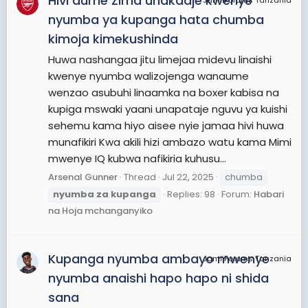
Hivi dume Zima unakaaje kwenye
JamiiForums Tanzania
nyumba ya kupanga hata chumba
kimoja kimekushinda
Huwa nashangaa jitu limejaa midevu linaishi
kwenye nyumba walizojenga wanaume
wenzao asubuhi linaamka na boxer kabisa na
kupiga mswaki yaani unapataje nguvu ya kuishi
sehemu kama hiyo aisee nyie jamaa hivi huwa
munafikiri Kwa akili hizi ambazo watu kama Mimi
mwenye IQ kubwa nafikiria kuhusu...
Arsenal Gunner
Thread
Jul 22, 2025
chumba
nyumba
za
kupanga
Replies: 98
Forum:
Habari
na Hoja mchanganyiko
Kupanga nyumba ambayo mwenye
JamiiForums Tanzania
nyumba anaishi hapo hapo ni shida
sana