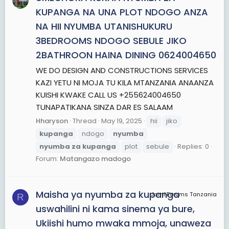
KUPANGA NA UNA PLOT NDOGO ANZA
NA HII NYUMBA UTANISHUKURU
3BEDROOMS NDOGO SEBULE JIKO
2BATHROON HAINA DINING 0624004650
WE DO DESIGN AND CONSTRUCTIONS SERVICES
KAZI YETU NI MOJA TU KILA MTANZANIA ANAANZA
KUISHI KWAKE CALL US +255624004650
TUNAPATIKANA SINZA DAR ES SALAAM
Hharyson
Thread
May 19, 2025
hii
jiko
kupanga
ndogo
nyumba
nyumba
za
kupanga
plot
sebule
Replies: 0
Forum:
Matangazo madogo
Maisha ya nyumba za kupanga
JamiiForums Tanzania
R
uswahilini ni kama sinema ya bure,
Ukiishi humo mwaka mmoja, unaweza