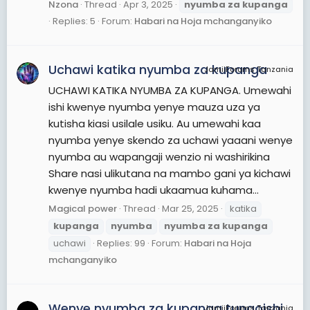
Nzona
Thread
Apr 3, 2025
nyumba
za
kupanga
Replies: 5
Forum:
Habari na Hoja mchanganyiko
Uchawi katika nyumba za kupanga
JamiiForums Tanzania
UCHAWI KATIKA NYUMBA ZA KUPANGA. Umewahi
ishi kwenye nyumba yenye mauza uza ya
kutisha kiasi usilale usiku. Au umewahi kaa
nyumba yenye skendo za uchawi yaaani wenye
nyumba au wapangaji wenzio ni washirikina
Share nasi ulikutana na mambo gani ya kichawi
kwenye nyumba hadi ukaamua kuhama...
Magical power
Thread
Mar 25, 2025
katika
kupanga
nyumba
nyumba
za
kupanga
uchawi
Replies: 99
Forum:
Habari na Hoja
mchanganyiko
Wenye nyumba za kupanga tunaoishi
JamiiForums Tanzania