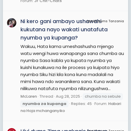
Forum:
JF Chit-Chats
Ni kero gani ambayo ushawahi
JamiiForums Tanzania
kukutana nayo wakati unatafuta
nyumba ya kupanga?
Wakuu, Hata kama umeshashusha mjengo
watu wengi huwa wanapanga sana chumba au
nyumba Sasa kabla ya kupata nyumba ya
kuishi kunakuwa na ile process ya kuipata hiyo
nyumba Siku hizi kila kona kuna madalali na
mimi hawa ndo wananikera sana. Kuna wakati
nilikuwa natafuta nyumba nilizungushwa...
McLaren
Thread
Aug 28, 2025
chumba na sebule
nyumba
za
kupanga
Replies: 45
Forum:
Habari
na Hoja mchanganyiko