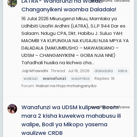
LATRA- Wanafunzi na Wakazi
JamiiForums Tanzania
Changanyikeni waomba Daladala!
16 Julai 2026 Mkurugenzi Mkuu, Mamlaka ya
Udhibiti Usafiri Ardhini (LATRA), S.L.P 944 Dar es
Salaam. Ndugu CPA, Dkt. Habibu J. Suluo YAH:
MAOMBI YA KUFUNGUA NA KUSAJILI NJIA MPYA YA
DALADALA (MAKUMBUSHO – MAWASILIANO –
UDSM – CHANGANYIKENI – GOBA NJIA NNE)
Tafadhali husika na kichwa cha...
Jaji Mfawidhi
Thread
Jul 16, 2026
daladala
latra
wakazi
wanafunzi
waomba
Replies: 16
Forum:
Habari na Hoja mchanganyiko
Wanafunzi wa UDSM kulipwa ‘Boom’
JamiiForums Tanzania
mara 2 kisha kuwekwa mahabusu ili
walipe, Bodi ya Mikopo yasema
waulizwe CRDB