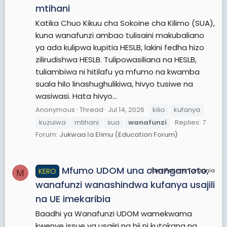
mtihani
Katika Chuo Kikuu cha Sokoine cha Kilimo (SUA),
kuna wanafunzi ambao tulisaini makubaliano
ya ada kulipwa kupitia HESLB, lakini fedha hizo
zilirudishwa HESLB. Tulipowasiliana na HESLB,
tuliambiwa ni hitilafu ya mfumo na kwamba
suala hilo linashughulikiwa, hivyo tusiwe na
wasiwasi. Hata hivyo...
Anonymous
Thread
Jul 14, 2026
kilio
kufanya
kuzuiwa
mtihani
sua
wanafunzi
Replies: 7
Forum:
Jukwaa la Elimu (Education Forum)
Mfumo UDOM una changamoto,
KERO
JamiiForums Tanzania
M
wanafunzi wanashindwa kufanya usajili
na UE imekaribia
Baadhi ya Wanafunzi UDOM wamekwama
kwenye issue ya usajiri na hii ni kutokana na