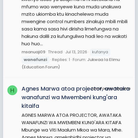
mfumo wao wenyewe kuna muda unakuwa
mzito ukiomba ktu kinachelewa muda
mwengine control numbers zinakuja mbili mbili
sasa kama sasa hivi dirisha limefungwa na
hakuna dalili za kufunguliwa hadi leo na wakati
huo huo...
msanuaji09
Thread
Jul 13, 2026
kufanya
wanafunzi
Replies: 1
Forum:
Jukwaa la Elimu
(Education Forum)
Agnes Marwa atoa projector, awataka
JamiiForums Tanzania
H
wanafunzi wa Mwembeni kung'ara
kitaifa
AGNES MARWA ATOA PROJECTOR, AWATAKA
WANAFUNZI WA MWEMBENI KUNG'ARA KITAIFA
Mbunge wa Viti Maalum Mkoa wa Mara, Mhe.
Agnes Marwa, amekabidhi projector ya