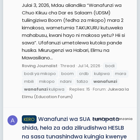
Julai 3, 2026, Mdau aliandika “Wanafunzi wa
Chuo Kikuu cha Dar es Salaam (UDSM)
tuliingiziwa Boom (fedha za mkopo) mara 2
kimakosa, wametumia TAKUKURU kutuweka
mahabusu, kwani hayo ni makosa yetu? Hii si
sawa”. Ufafanuzi umetolewa kutoka pande
husika. Mkurugenzi wa Habari, Elimu na
Mawasiliano...
Roving Journalist
Thread
Jul 14, 2026
bodi
bodi ya mikopo
boom
crdb
kulipwa
mara
mbili
mikopo
ndani
tatizo
wanafunzi
wanafunzi
kulipwa
Replies: 15
Forum:
Jukwaa la
Elimu (Education Forum)
Wanafunzi wa SUA tunapata
KERO
JamiiForums Tanzania
A
shida, hela za ada zilirudishwa HESLB
na sasa tunashindwa kuingia kwenye