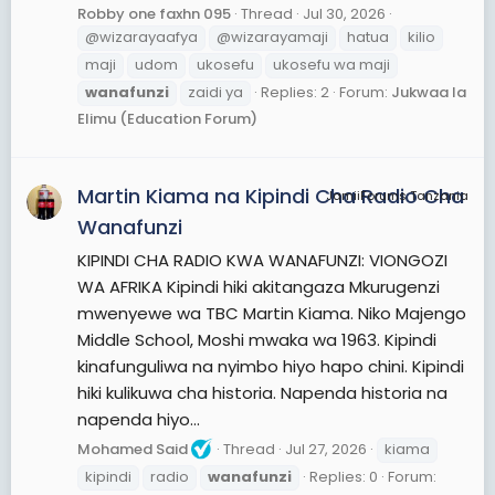
Robby one faxhn 095
Thread
Jul 30, 2026
@wizarayaafya
@wizarayamaji
hatua
kilio
maji
udom
ukosefu
ukosefu wa maji
wanafunzi
zaidi ya
Replies: 2
Forum:
Jukwaa la
Elimu (Education Forum)
Martin Kiama na Kipindi Cha Radio Cha
JamiiForums Tanzania
Wanafunzi
KIPINDI CHA RADIO KWA WANAFUNZI: VIONGOZI
WA AFRIKA Kipindi hiki akitangaza Mkurugenzi
mwenyewe wa TBC Martin Kiama. Niko Majengo
Middle School, Moshi mwaka wa 1963. Kipindi
kinafunguliwa na nyimbo hiyo hapo chini. Kipindi
hiki kulikuwa cha historia. Napenda historia na
napenda hiyo...
Mohamed Said
Thread
Jul 27, 2026
kiama
kipindi
radio
wanafunzi
Replies: 0
Forum: