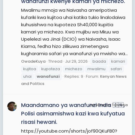
wanafunzi kwenye kamari ya michezo.
Mwalimu mmoja wa Naivasha ameripotiwa
kufariki kwa kujitoa uhai katika tukio linalodaiwa
kuhusishwa na kupoteza Sh40,000 kupitia
kamari ya michezo. Kwa mujibu wa Mkuu wa
Upelelezi wa Jinai (DCIO) wa Naivasha, Isaac
Kiama, fedha hizo zilikuwa zimetengwa
kugharamia safari ya wanafunzi ya mwisho wa...
OwadeKuya
Thread
Jul 29, 2026
baada
kamari
kujitoa
kupoteza
michezo
mwalimu
safari
uhai
wanafunzi
Replies: 9
Forum:
Kenyan News
and Politics
Maandamano ya wanafunzi India 🇮🇳,
JamiiForums Tanzania
Polisi asimamishwa kazi kwa kufyatua
risasi hewani.
https://youtube.com/shorts/jof90QKuFB0?