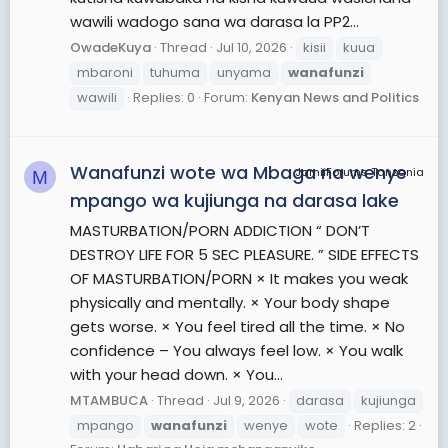
wawili wadogo sana wa darasa la PP2...
OwadeKuya
Thread
Jul 10, 2026
kisii
kuua
mbaroni
tuhuma
unyama
wanafunzi
wawili
Replies: 0
Forum:
Kenyan News and Politics
Wanafunzi wote wa Mbaga na wenye
JamiiForums Tanzania
M
mpango wa kujiunga na darasa lake
MASTURBATION/PORN ADDICTION “ DON’T
DESTROY LIFE FOR 5 SEC PLEASURE. ” SIDE EFFECTS
OF MASTURBATION/PORN × It makes you weak
physically and mentally. × Your body shape
gets worse. × You feel tired all the time. × No
confidence – You always feel low. × You walk
with your head down. × You...
MTAMBUCA
Thread
Jul 9, 2026
darasa
kujiunga
mpango
wanafunzi
wenye
wote
Replies: 2