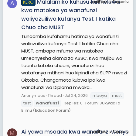
Malalamiko kuhusu kuchelewa
KERO
JamiiForums Tanzania
A
kwa matokeo ya wanafunzi
waliyozuiliwa kufanya Test 1 katika
Chuo cha MUST
Tunaomba kufahamu hatima ya wanafunzi
waliozuiliwa kufanya Test 1 katika Chuo cha
MUST, ambapo mfumo wa matokeo
umeonyesha alama za ABSC. Kwa mujibu wa
taarifa kutoka chuoni, wanafunzi hao
watafanya mtihani huo kipindi cha SUPP mwezi
Oktoba. Changamoto kubwa ipo kwa
wanafunzi wa Diploma mwaka...
Anonymous
Thread
Jul 24, 2026
mbeya
must
test
wanafunzi
Replies: 0
Forum:
Jukwaa la
Elimu (Education Forum)
Ai yawa msaada kwa wanafunzi wenye
JamiiForums Tanzania
M