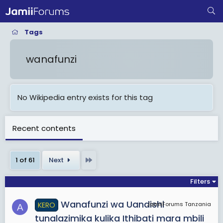
Tags
wanafunzi
No Wikipedia entry exists for this tag
Recent contents
Last
1 of 61
Next
Filters
Wanafunzi wa Uandishi
KERO
JamiiForums Tanzania
A
tunalazimika kulika Ithibati mara mbili