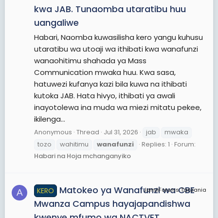
kwa JAB. Tunaomba utaratibu huu
uangaliwe
Habari, Naomba kuwasilisha kero yangu kuhusu
utaratibu wa utoaji wa ithibati kwa wanafunzi
wanaohitimu shahada ya Mass
Communication mwaka huu. Kwa sasa,
hatuwezi kufanya kazi bila kuwa na ithibati
kutoka JAB. Hata hivyo, ithibati ya awali
inayotolewa ina muda wa miezi mitatu pekee,
ikilenga...
Anonymous
Thread
Jul 31, 2026
jab
mwaka
tozo
wahitimu
wanafunzi
Replies: 1
Forum:
Habari na Hoja mchanganyiko
Matokeo ya Wanafunzi wa CBE
KERO
JamiiForums Tanzania
A
Mwanza Campus hayajapandishwa
kwenye mfumo wa NACTVET