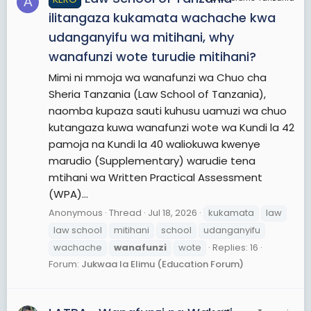
A
ilitangaza kukamata wachache kwa
udanganyifu wa mitihani, why
wanafunzi wote turudie mitihani?
Mimi ni mmoja wa wanafunzi wa Chuo cha
Sheria Tanzania (Law School of Tanzania),
naomba kupaza sauti kuhusu uamuzi wa chuo
kutangaza kuwa wanafunzi wote wa Kundi la 42
pamoja na Kundi la 40 waliokuwa kwenye
marudio (Supplementary) warudie tena
mtihani wa Written Practical Assessment
(WPA)...
Anonymous
Thread
Jul 18, 2026
kukamata
law
law school
mitihani
school
udanganyifu
wachache
wanafunzi
wote
Replies: 16
Forum:
Jukwaa la Elimu (Education Forum)