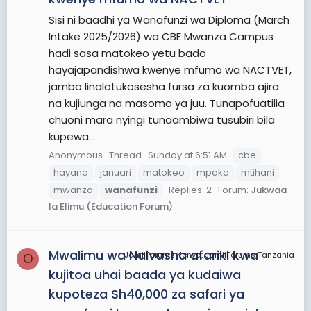
Sisi ni baadhi ya Wanafunzi wa Diploma (March
Intake 2025/2026) wa CBE Mwanza Campus
hadi sasa matokeo yetu bado
hayajapandishwa kwenye mfumo wa NACTVET,
jambo linalotukosesha fursa za kuomba ajira
na kujiunga na masomo ya juu. Tunapofuatilia
chuoni mara nyingi tunaambiwa tusubiri bila
kupewa...
Anonymous
Thread
Sunday at 6:51 AM
cbe
hayana
januari
matokeo
mpaka
mtihani
mwanza
wanafunzi
Replies: 2
Forum:
Jukwaa
la Elimu (Education Forum)
Mwalimu wa Naivasha afariki kwa
JamiiForums Kenya, JamiiForums Tanzania
O
kujitoa uhai baada ya kudaiwa
kupoteza Sh40,000 za safari ya