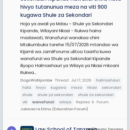
hivyo tutanunua meza na viti 900
kugawa Shule za Sekondari
Hoja ya awali ya Mdau ~ Shule ya Sekondari
Kipande, Wilayani Nkasi - Rukwa haina
madawati, Wanafunzi wanakaa chini
Mtakumbuka tarehe 15/07/2026 mtandao wa
Kijamii wa JamiiForums ulitoa taarifa kuwa
wanafunzi wa Shule ya Sekondari Kipande
iliyopo Halmashauri ya Wilaya ya Nkasi mkoani
Rukwa...
DogoWaNjombe
Thread
Jul 17, 2026
halmashauri
hata
hivyo
kugawa
meza
nkasi
sekondari
shule
shule ya sekondari
shule za sekondari
viti
wanafunzi
wilaya
Replies: 6
Forum:
Jukwaa la Elimu (Education Forum)
Law School of Tanzania
KERO
JamiiForums Tanzania