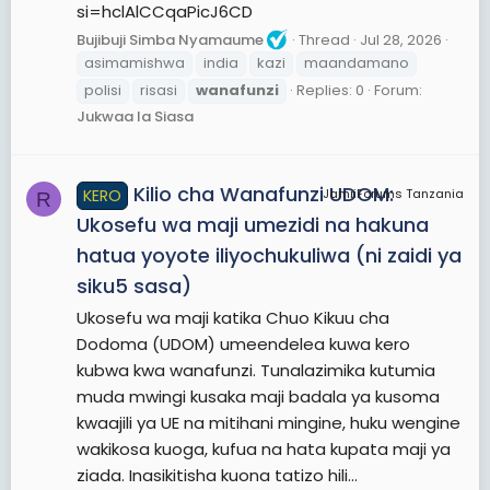
si=hclAlCCqaPicJ6CD
Bujibuji Simba Nyamaume
Thread
Jul 28, 2026
asimamishwa
india
kazi
maandamano
polisi
risasi
wanafunzi
Replies: 0
Forum:
Jukwaa la Siasa
Kilio cha Wanafunzi UDOM:
KERO
JamiiForums Tanzania
R
Ukosefu wa maji umezidi na hakuna
hatua yoyote iliyochukuliwa (ni zaidi ya
siku5 sasa)
Ukosefu wa maji katika Chuo Kikuu cha
Dodoma (UDOM) umeendelea kuwa kero
kubwa kwa wanafunzi. Tunalazimika kutumia
muda mwingi kusaka maji badala ya kusoma
kwaajili ya UE na mitihani mingine, huku wengine
wakikosa kuoga, kufua na hata kupata maji ya
ziada. Inasikitisha kuona tatizo hili...