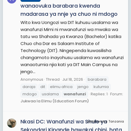
wanaovuka barabara kwenda
madarasa ya nnje ya chuo ni mdogo
Wito kwa Uongozi wa DIT kuhusu usalama wa
wanafunzi Mimi ni mwanafunzi wa mwaka wa
tatu wa Shahada ya Kwanza (Bachelor) katika
Chuo cha Dar es Salaam Institute of
Technology (DIT). Ningependa kuwasilisha
changamoto inayohusu usalama wa wanafunzi
wanaotumia njia kati ya DIT Main Campus na
jengo...
Anonymous
Thread
Jul 18, 2026
barabara
daraja
dit
elimu africa
jengo
kutumia
mdogo
usalama
wanafunzi
Replies: 1
Forum:
Jukwaa la Elimu (Education Forum)
Nkasi DC: Wanafunzi wa Shule ya
JamiiForums Tanzania
Sekondari Kipande hawakai chini, hata