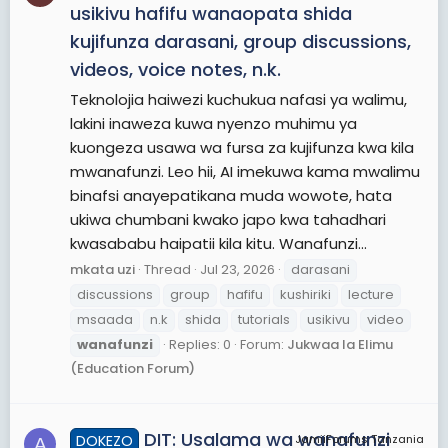
usikivu hafifu wanaopata shida
kujifunza darasani, group discussions,
videos, voice notes, n.k.
Teknolojia haiwezi kuchukua nafasi ya walimu,
lakini inaweza kuwa nyenzo muhimu ya
kuongeza usawa wa fursa za kujifunza kwa kila
mwanafunzi. Leo hii, AI imekuwa kama mwalimu
binafsi anayepatikana muda wowote, hata
ukiwa chumbani kwako japo kwa tahadhari
kwasababu haipatii kila kitu. Wanafunzi...
mkata uzi
Thread
Jul 23, 2026
darasani
discussions
group
hafifu
kushiriki
lecture
msaada
n.k
shida
tutorials
usikivu
video
wanafunzi
Replies: 0
Forum:
Jukwaa la Elimu
(Education Forum)
DIT: Usalama wa wanafunzi
DOKEZO
JamiiForums Tanzania
A