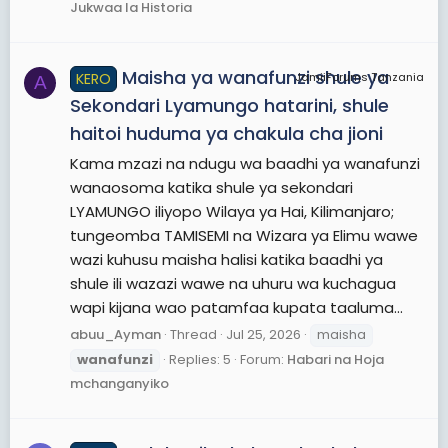
Jukwaa la Historia
Maisha ya wanafunzi shule ya
KERO
JamiiForums Tanzania
A
Sekondari Lyamungo hatarini, shule
haitoi huduma ya chakula cha jioni
Kama mzazi na ndugu wa baadhi ya wanafunzi
wanaosoma katika shule ya sekondari
LYAMUNGO iliyopo Wilaya ya Hai, Kilimanjaro;
tungeomba TAMISEMI na Wizara ya Elimu wawe
wazi kuhusu maisha halisi katika baadhi ya
shule ili wazazi wawe na uhuru wa kuchagua
wapi kijana wao patamfaa kupata taaluma...
abuu_Ayman
Thread
Jul 25, 2026
maisha
wanafunzi
Replies: 5
Forum:
Habari na Hoja
mchanganyiko