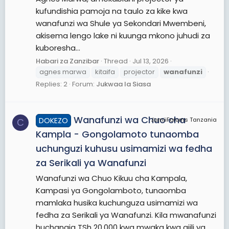
kufundishia pamoja na taulo za kike kwa
wanafunzi wa Shule ya Sekondari Mwembeni,
akisema lengo lake ni kuunga mkono juhudi za
kuboresha...
Habari za Zanzibar
Thread
Jul 13, 2026
agnes marwa
kitaifa
projector
wanafunzi
Replies: 2
Forum:
Jukwaa la Siasa
Wanafunzi wa Chuo cha
DOKEZO
JamiiForums Tanzania
C
Kampla - Gongolamoto tunaomba
uchunguzi kuhusu usimamizi wa fedha
za Serikali ya Wanafunzi
Wanafunzi wa Chuo Kikuu cha Kampala,
Kampasi ya Gongolamboto, tunaomba
mamlaka husika kuchunguza usimamizi wa
fedha za Serikali ya Wanafunzi. Kila mwanafunzi
huchangia TSh 20,000 kwa mwaka kwa ajili ya