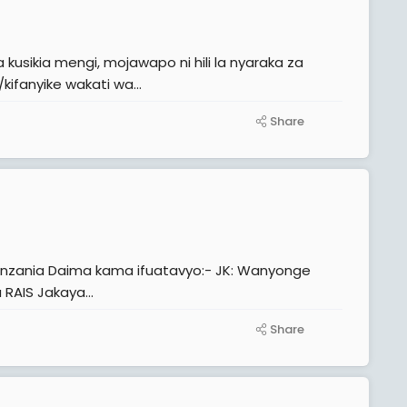
usikia mengi, mojawapo ni hili la nyaraka za
ifanyike wakati wa...
Share
Daima kama ifuatavyo:- JK: Wanyonge
wakikosa haki hakuna utawala wa sheria na Halfani Lihundi, Arusha RAIS Jakaya...
Share