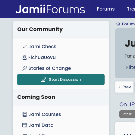
Forums
Tre
Forum
Our Community
J
JamiiCheck
Tanz
FichuaUovu
Filt
Stories of Change
Start Discussion
Prev
Coming Soon
On JF
JamiiCourses
Tetesi:
JamiiData