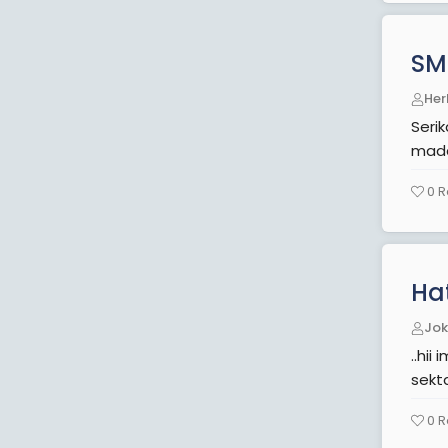
SM
Her
Seri
mada
0
R
Ha
Jo
..hii imeto
0
R