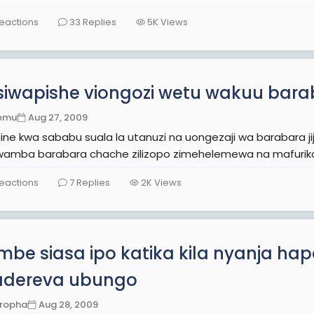
eactions
33
Replies
5K
Views
siwapishe viongozi wetu wakuu bara
emu
Aug 27, 2009
ne kwa sababu suala la utanuzi na uongezaji wa barabara jijini
wamba barabara chache zilizopo zimehelemewa na mafuriko 
eactions
7
Replies
2K
Views
mbe siasa ipo katika kila nyanja h
dereva ubungo
ropha
Aug 28, 2009