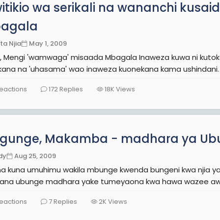
itikio wa serikali na wananchi kusa
agala
ta Njia
May 1, 2009
 'wamwaga' misaada Mbagala Inaweza kuwa ni kutokana na moyo wao wa kujitolea wka jamii lakini
kana na 'uhasama' wao inaweza kuonekana kama ushindani. Sa
eactions
172
Replies
18K
Views
ngunge, Makamba - madhara ya Ub
dy
Aug 25, 2009
a kuna umuhimu wakila mbunge kwenda bungeni kwa njia ya
kupea
eactions
7
Replies
2K
Views