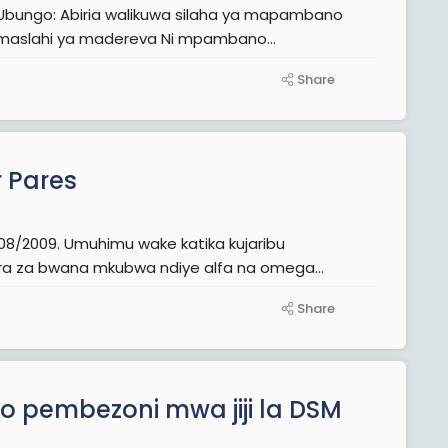
Mwandishi Maalum Agosti 19, 2009 Waliouandaa ni wahujumu wa maslahi ya madereva Ni mpambano...
Share
r Pares
8/2009. Umuhimu wake katika kujaribu
ra za bwana mkubwa ndiye alfa na omega...
Share
o pembezoni mwa jiji la DSM