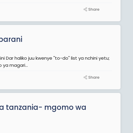
Share
barani
 Dar haliko juu kwenye "to-do" list ya nchini yetu;
ya magari...
Share
apa tanzania- mgomo wa