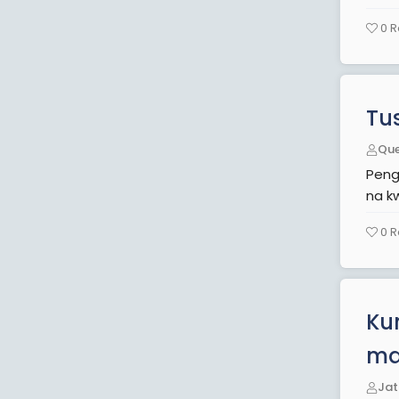
0
R
Tu
Qu
Pengi
na k
0
R
Ku
ma
Jat