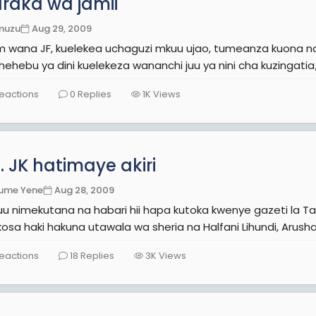
raka wa jamii
muzu
Aug 29, 2009
 wana JF, kuelekea uchaguzi mkuu ujao, tumeanza kuona na k
ehebu ya dini kuelekeza wananchi juu ya nini cha kuzingatia/k
eactions
0
Replies
1K
Views
 JK hatimaye akiri
ume Yene
Aug 28, 2009
 nimekutana na habari hii hapa kutoka kwenye gazeti la Tanzania 
eactions
18
Replies
3K
Views