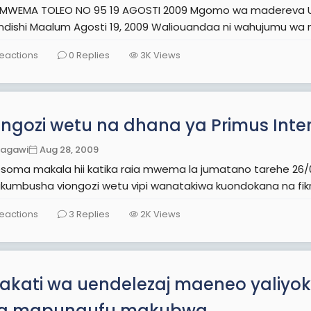
O 95 19 AGOSTI 2009 Mgomo wa madereva Ubungo: Abiria walikuwa silaha ya mapambano
eactions
0
Replies
3K
Views
ongozi wetu na dhana ya Primus Inte
Zagawi
Aug 28, 2009
soma makala hii katika raia mwema la jumatano tarehe 26/0
kumbusha viongozi wetu vipi wanatakiwa kuondokana na fik
eactions
3
Replies
2K
Views
akati wa uendelezaj maeneo yaliyok
a mapungufu makubwa