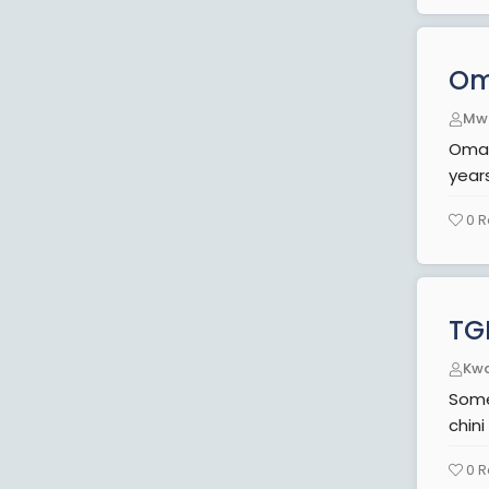
Oma
Mw
Oman
years
0
R
TG
Kw
Something lig
chin
0
R