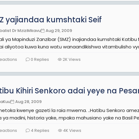
Z yajiandaa kumshtaki Seif
balist Dr MziziMkavu
Aug 29, 2009
kali ya Mapinduzi Zanzibar (SMZ) inajiandaa kumshtaki Katibu
i aliyotoa kuwa kuna watu wanaandikishwa vitambulisho vya 
eactions
0
Replies
2K
Views
tibu Kihiri Senkoro adai yeye na P
kaKuu
Aug 28, 2009
ka kwenye gazeti la raia mwema. ..Hatibu Senkoro amezungumza mambo mengi kuanzia masuala ya
eactions
4
Replies
4K
Views