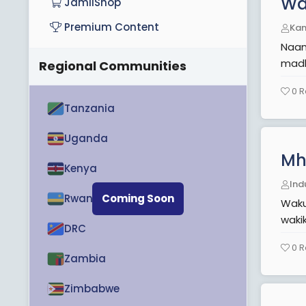
Wa
JamiiShop
Premium Content
Ka
Naam
madh
Regional Communities
0
R
Tanzania
Uganda
Mh.
Kenya
Ind
Rwanda
Coming Soon
Wakuu
DRC
0
R
Zambia
Zimbabwe