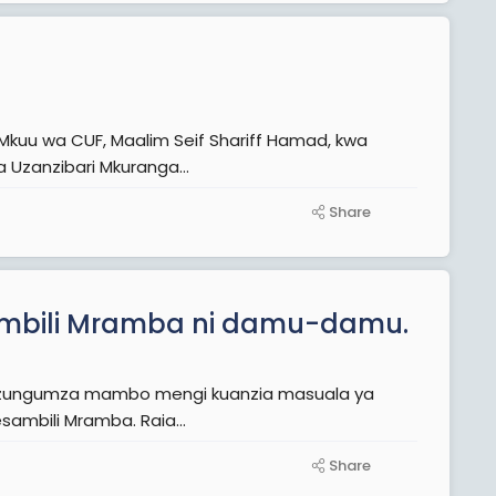
 Mkuu wa CUF, Maalim Seif Shariff Hamad, kwa
Uzanzibari Mkuranga...
Share
esambili Mramba ni damu-damu.
sekta ya madini, historia yake, mpaka mahusiano yake na Basil Pesambili Mramba. Raia...
Share