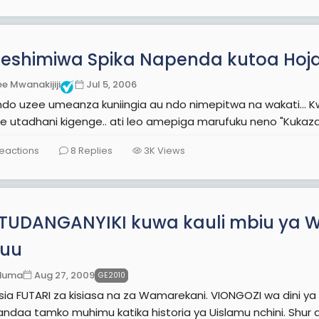
eshimiwa Spika Napenda kutoa Hoja!
e Mwanakijiji
Jul 5, 2006
i ndo uzee umeanza kuniingia au ndo nimepitwa na wakati... 
e utadhani kigenge.. ati leo amepiga marufuku neno "Kukazan
eactions
8
Replies
3K
Views
TUDANGANYIKI kuwa kauli mbiu ya W
uu
duma
Aug 27, 2009
GE2010
RI za kisiasa na za Wamarekani. VIONGOZI wa dini ya Kiislamu wamejifungia katika Msikiti wa Mtambani
wakiandaa tamko muhim