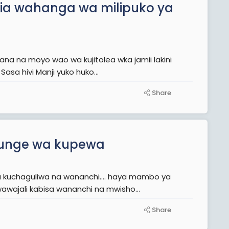
idia wahanga wa milipuko ya
sa hivi Manji yuko huko...
Share
unge wa kupewa
 kuchaguliwa na wananchi.... haya mambo ya
na ubunge madhara yake tumeyaona kwa hawa wazee awawajali kabisa wananchi na mwisho...
Share