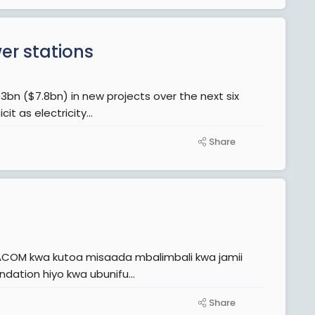
er stations
3bn ($7.8bn) in new projects over the next six
 as electricity...
Share
ation hiyo kwa ubunifu...
Share