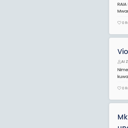
RAIA MWEMA TOLEO N
0
R
Vi
Al 
Nime
kuwa
0
R
Mk
un