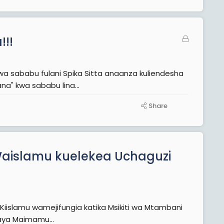
C
!!
l
o
Kwa sababu fulani Spika Sitta anaanza kuliendesha
s
a" kwa sababu lina...
e
d
Share
aislamu kuelekea Uchaguzi
u katika historia ya Uislamu nchini. Shur aya Maimamu...