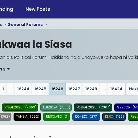
nding
New Posts
s
General Forums
ukwaa la Siasa
ania's Political Forum. Hakikisha hoja unayoiweka hapa ni ya ki
ers
1
…
16244
16245
16246
16247
16248
…
16424
Nex
:
(7663)
(1550)
(2307)
(5
PreGE2025
LGE2024
PostGE2025
GE2025
(1362)
(252)
(1)
(277)
(163)
TANZIA
RESOLVED
DOKEZO
KERO
Res