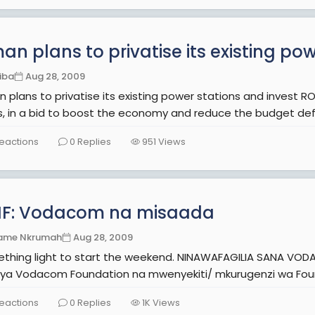
n plans to privatise its existing pow
iba
Aug 28, 2009
 plans to privatise its existing power stations and invest RO
, in a bid to boost the economy and reduce the budget deficit
eactions
0
Replies
951
Views
IF: Vodacom na misaada
ame Nkrumah
Aug 28, 2009
ht to start the weekend. NINAWAFAGILIA SANA VODACOM kwa kutoa misaada mbalimbali kwa jamii
i ya Vodacom Foundation na mwenyekiti/ mkurugenzi wa Found
eactions
0
Replies
1K
Views