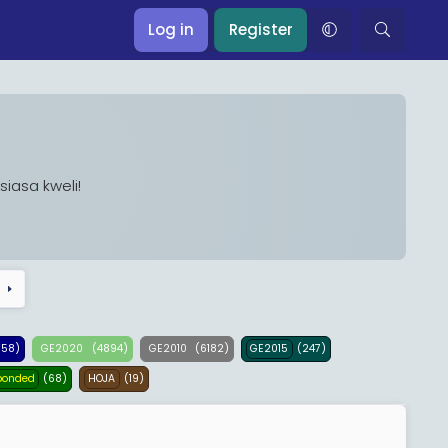
Log in
Register
siasa kweli!
t
358)
(4894)
(6182)
(247)
GE2020
GE2010
GE2015
(68)
(19)
ponded
HOJA