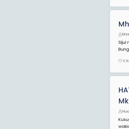
Mh
Mze
Siju
Bung
0
R
HA
Mk
Hu
Kususia FUTA