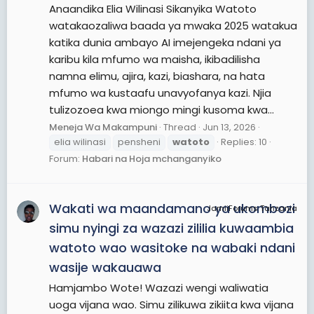
Anaandika Elia Wilinasi Sikanyika Watoto
watakaozaliwa baada ya mwaka 2025 watakua
katika dunia ambayo AI imejengeka ndani ya
karibu kila mfumo wa maisha, ikibadilisha
namna elimu, ajira, kazi, biashara, na hata
mfumo wa kustaafu unavyofanya kazi. Njia
tulizozoea kwa miongo mingi kusoma kwa...
Meneja Wa Makampuni
Thread
Jun 13, 2026
elia wilinasi
pensheni
watoto
Replies: 10
Forum:
Habari na Hoja mchanganyiko
Wakati wa maandamano ya ukombozi
JamiiForums Tanzania
simu nyingi za wazazi zililia kuwaambia
watoto wao wasitoke na wabaki ndani
wasije wakauawa
Hamjambo Wote! Wazazi wengi waliwatia
uoga vijana wao. Simu zilikuwa zikiita kwa vijana