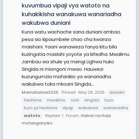
kuvumbua vipaji vya watoto na
kuhakikisha wanakuwa wanariadha
wakubwa duniani
Kuna watu wachache sana duniani ambao
pesa sio kipaumbele chao cha kwanza
maishani. Yaani wanaweza fanya kitu bila
kuzingatia maslahi yoyote ya kifedha. Mwalimu
Jambau wa shule ya msingi Lighwa huko
Singida ni miongoni mwao. Hauwezi
kuzungumzia mafanikio ya wanariadha
wakubwa toka mkoani Singida...
MamaSamia2025
Thread
May 29, 2026
duniani
heshima
mwalimu
nchi
singida
tuzo
tuzo ya heshima
vipaji
wakubwa
wanariadha
watoto
Replies: 1
Forum:
Habari na Hoja
mchanganyiko