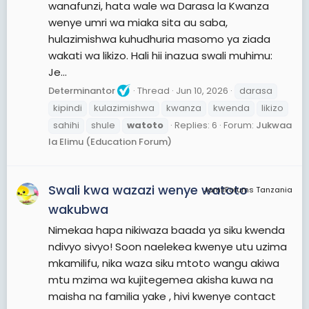
wanafunzi, hata wale wa Darasa la Kwanza
wenye umri wa miaka sita au saba,
hulazimishwa kuhudhuria masomo ya ziada
wakati wa likizo. Hali hii inazua swali muhimu:
Je...
Determinantor
Thread
Jun 10, 2026
darasa
kipindi
kulazimishwa
kwanza
kwenda
likizo
sahihi
shule
watoto
Replies: 6
Forum:
Jukwaa
la Elimu (Education Forum)
Swali kwa wazazi wenye watoto
JamiiForums Tanzania
wakubwa
Nimekaa hapa nikiwaza baada ya siku kwenda
ndivyo sivyo! Soon naelekea kwenye utu uzima
mkamilifu, nika waza siku mtoto wangu akiwa
mtu mzima wa kujitegemea akisha kuwa na
maisha na familia yake , hivi kwenye contact