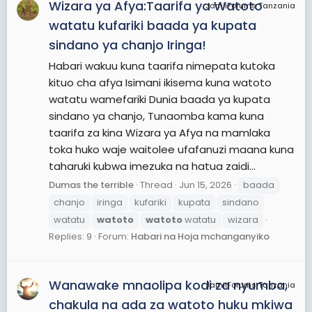
Wizara ya Afya:Taarifa ya Watoto
JamiiForums Tanzania
watatu kufariki baada ya kupata
sindano ya chanjo Iringa!
Habari wakuu kuna taarifa nimepata kutoka
kituo cha afya Isimani ikisema kuna watoto
watatu wamefariki Dunia baada ya kupata
sindano ya chanjo, Tunaomba kama kuna
taarifa za kina Wizara ya Afya na mamlaka
toka huko waje waitolee ufafanuzi maana kuna
taharuki kubwa imezuka na hatua zaidi...
Dumas the terrible
Thread
Jun 15, 2026
baada
chanjo
iringa
kufariki
kupata
sindano
watatu
watoto
watoto
watatu
wizara
Replies: 9
Forum:
Habari na Hoja mchanganyiko
Wanawake mnaolipa kodi za nyumba,
JamiiForums Tanzania
chakula na ada za watoto huku mkiwa