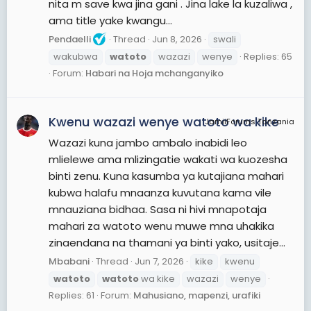
nita m save kwa jina gani . Jina lake la kuzaliwa ,
ama title yake kwangu...
Pendaelli
Thread
Jun 8, 2026
swali
wakubwa
watoto
wazazi
wenye
Replies: 65
Forum:
Habari na Hoja mchanganyiko
Kwenu wazazi wenye watoto wa kike
JamiiForums Tanzania
Wazazi kuna jambo ambalo inabidi leo
mlielewe ama mlizingatie wakati wa kuozesha
binti zenu. Kuna kasumba ya kutajiana mahari
kubwa halafu mnaanza kuvutana kama vile
mnauziana bidhaa. Sasa ni hivi mnapotaja
mahari za watoto wenu muwe mna uhakika
zinaendana na thamani ya binti yako, usitaje...
Mbabani
Thread
Jun 7, 2026
kike
kwenu
watoto
watoto
wa kike
wazazi
wenye
Replies: 61
Forum:
Mahusiano, mapenzi, urafiki