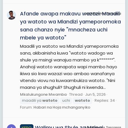
Afande awapa makavu wazazi: Maadili
JamiiForums Tanzania
ya watoto wa Mlandizi yameporomoka
sana chanzo nyie "mnacheza uchi
mbele ya watoto"
Maadili ya watoto wa Mlandizi yameporomoka
sana, akibainisha kuwa "watoto wadogo wa
shule ya msingi wanajua mambo ya k*******".
Anahoji watoto wanapata wapi mambo hayo
ikiwa sio kwa wazazi wao ambao wanafanya
vitendo viovu na kuwaambukiza watoto. "Nini
maana ya shughuli? Shughuli ni kwenda...
Mkalukungone Mwamba
Thread
Jun 5, 2026
maadili ya
watoto
uchi
watoto
Replies: 34
Forum:
Habari na Hoja mchanganyiko
Walimu wa Shule za Msingi
KERO
JamiiForums Tanzania