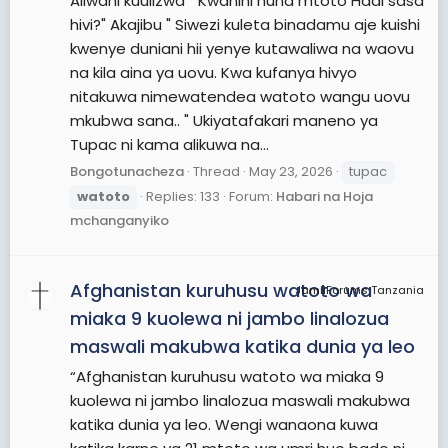
Aliwahi kuulizwa " Kwanini huna mtoto Hadi sasa
hivi?" Akajibu " Siwezi kuleta binadamu aje kuishi
kwenye duniani hii yenye kutawaliwa na waovu
na kila aina ya uovu. Kwa kufanya hivyo
nitakuwa nimewatendea watoto wangu uovu
mkubwa sana.. " Ukiyatafakari maneno ya
Tupac ni kama alikuwa na...
Bongotunacheza
Thread
May 23, 2026
tupac
watoto
Replies: 133
Forum:
Habari na Hoja
mchanganyiko
Afghanistan kuruhusu watoto wa
JamiiForums Tanzania
miaka 9 kuolewa ni jambo linalozua
maswali makubwa katika dunia ya leo
“Afghanistan kuruhusu watoto wa miaka 9
kuolewa ni jambo linalozua maswali makubwa
katika dunia ya leo. Wengi wanaona kuwa