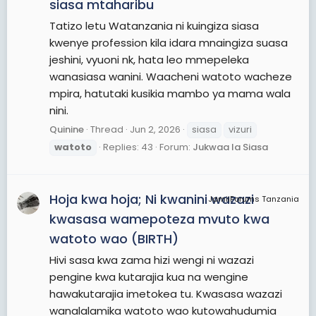
siasa mtaharibu
Tatizo letu Watanzania ni kuingiza siasa
kwenye profession kila idara mnaingiza suasa
jeshini, vyuoni nk, hata leo mmepeleka
wanasiasa wanini. Waacheni watoto wacheze
mpira, hatutaki kusikia mambo ya mama wala
nini.
Quinine
Thread
Jun 2, 2026
siasa
vizuri
watoto
Replies: 43
Forum:
Jukwaa la Siasa
Hoja kwa hoja; Ni kwanini wazazi
JamiiForums Tanzania
kwasasa wamepoteza mvuto kwa
watoto wao (BIRTH)
Hivi sasa kwa zama hizi wengi ni wazazi
pengine kwa kutarajia kua na wengine
hawakutarajia imetokea tu. Kwasasa wazazi
wanalalamika watoto wao kutowahudumia