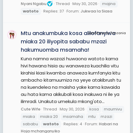
Nyani Ngabu
Thread
May 30, 2026
majina
watoto
Replies: 37
Forum:
Jukwaa la Siasa
Mtu anakumbuka kosa alilofanyiwa
JamiiForums Tanzania
miaka 20 iliyopita sababu mzazi
hakumuomba msamaha!
Kuna namna wazazi huwaona watoto kama
hivi hawana hisia au wanaweza kuachilia vitu
kirahisi kiasi kwamba anaweza kumfanyia kitu
ambacho kitamuumiza na yeye atakibrush tu
na kuendelea na maisha yake kama kawaida
au hata kama akikubali kosa inakuwa ni ile ya
ilimradi. Unakuta umekula mkong'oto...
Cute Wife
Thread
May 30, 2026
kosa
maumivu
miaka
miaka 20
msamaha
mtu
mzazi
sababu
watoto
Replies: 4
Forum:
Habari na
Hoja mchanganyiko