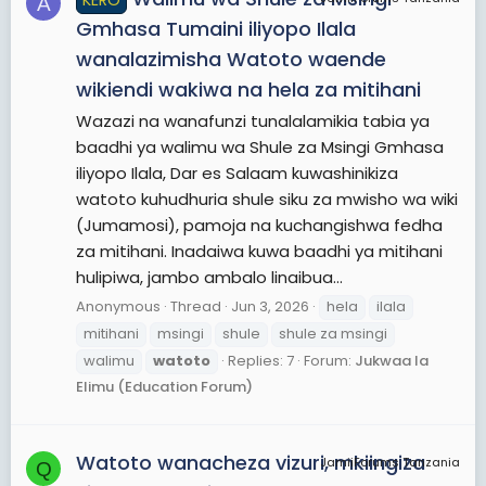
A
Gmhasa Tumaini iliyopo Ilala
wanalazimisha Watoto waende
wikiendi wakiwa na hela za mitihani
Wazazi na wanafunzi tunalalamikia tabia ya
baadhi ya walimu wa Shule za Msingi Gmhasa
iliyopo Ilala, Dar es Salaam kuwashinikiza
watoto kuhudhuria shule siku za mwisho wa wiki
(Jumamosi), pamoja na kuchangishwa fedha
za mitihani. Inadaiwa kuwa baadhi ya mitihani
hulipiwa, jambo ambalo linaibua...
Anonymous
Thread
Jun 3, 2026
hela
ilala
mitihani
msingi
shule
shule za msingi
walimu
watoto
Replies: 7
Forum:
Jukwaa la
Elimu (Education Forum)
Watoto wanacheza vizuri, mkiingiza
JamiiForums Tanzania
Q