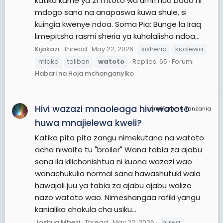
katika karne ya 21 mtoto wa umri huo bado ni
mdogo sana na anapaswa kuwa shule, si
kuingia kwenye ndoa. Soma Pia: Bunge la Iraq
limepitsha rasmi sheria ya kuhalalisha ndoa...
Kijakazi
Thread
May 22, 2026
kisheria
kuolewa
miaka
taliban
watoto
Replies: 65
Forum:
Habari na Hoja mchanganyiko
Hivi wazazi mnaoleaga hivi watoto
JamiiForums Tanzania
huwa mnajielewa kweli?
Katika pita pita zangu nimekutana na watoto
acha niwaite tu "broiler" Wana tabia za ajabu
sana ila kilichonishtua ni kuona wazazi wao
wanachukulia normal sana hawashutuki wala
hawajali juu ya tabia za ajabu ajabu walizo
nazo watoto wao. Nimeshangaa rafiki yangu
kanialika chakula cha usiku...
Joshua Mbezi
Thread
May 22, 2026
huwa