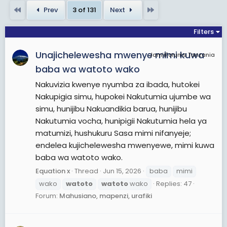
View More On Wikipedia.org
First
Last
Prev
3 of 131
Next
Filters
Unajichelewesha mwenye mimi kuwa
JamiiForums Tanzania
baba wa watoto wako
Nakuvizia kwenye nyumba za ibada, hutokei
Nakupigia simu, hupokei Nakutumia ujumbe wa
simu, hunijibu Nakuandikia barua, hunijibu
Nakutumia vocha, hunipigii Nakutumia hela ya
matumizi, hushukuru Sasa mimi nifanyeje;
endelea kujichelewesha mwenyewe, mimi kuwa
baba wa watoto wako.
Equation x
Thread
Jun 15, 2026
baba
mimi
wako
watoto
watoto
wako
Replies: 47
Forum:
Mahusiano, mapenzi, urafiki