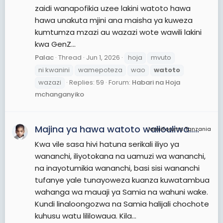
zaidi wanapofikia uzee lakini watoto hawa
hawa unakuta mjini ana maisha ya kuweza
kumtumza mzazi au wazazi wote wawili lakini
kwa GenZ...
Palac
Thread
Jun 1, 2026
hoja
mvuto
ni kwanini
wamepoteza
wao
watoto
wazazi
Replies: 59
Forum:
Habari na Hoja
mchanganyiko
Majina ya hawa watoto waliouliwa…..
JamiiForums Tanzania
Kwa vile sasa hivi hatuna serikali iliyo ya
wananchi, iliyotokana na uamuzi wa wananchi,
na inayotumikia wananchi, basi sisi wananchi
tufanye yale tunayoweza kuanza kuwatambua
wahanga wa mauaji ya Samia na wahuni wake.
Kundi linaloongozwa na Samia halijali chochote
kuhusu watu lililowaua. Kila...