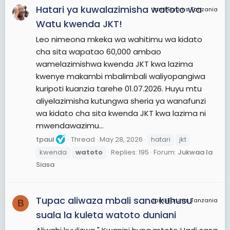
Hatari ya kuwalazimisha watoto wa
JamiiForums Tanzania
Watu kwenda JKT!
Leo nimeona mkeka wa wahitimu wa kidato
cha sita wapatao 60,000 ambao
wamelazimishwa kwenda JKT kwa lazima
kwenye makambi mbalimbali waliyopangiwa
kuripoti kuanzia tarehe 01.07.2026. Huyu mtu
aliyelazimisha kutungwa sheria ya wanafunzi
wa kidato cha sita kwenda JKT kwa lazima ni
mwendawazimu...
tpaul
Thread
May 28, 2026
hatari
jkt
kwenda
watoto
Replies: 195
Forum:
Jukwaa la
Siasa
Tupac aliwaza mbali sana kuhusu
JamiiForums Tanzania
B
suala la kuleta watoto duniani