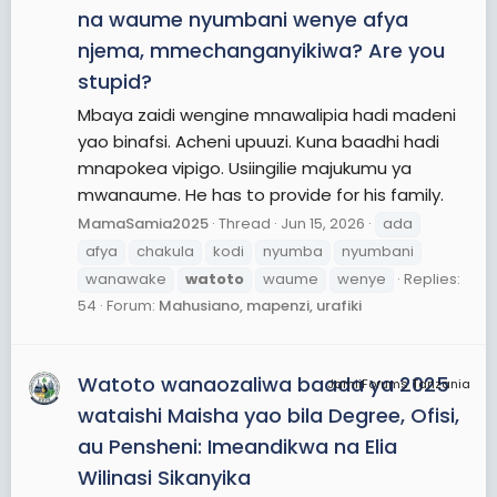
na waume nyumbani wenye afya
njema, mmechanganyikiwa? Are you
stupid?
Mbaya zaidi wengine mnawalipia hadi madeni
yao binafsi. Acheni upuuzi. Kuna baadhi hadi
mnapokea vipigo. Usiingilie majukumu ya
mwanaume. He has to provide for his family.
MamaSamia2025
Thread
Jun 15, 2026
ada
afya
chakula
kodi
nyumba
nyumbani
wanawake
watoto
waume
wenye
Replies:
54
Forum:
Mahusiano, mapenzi, urafiki
Watoto wanaozaliwa baada ya 2025
JamiiForums Tanzania
wataishi Maisha yao bila Degree, Ofisi,
au Pensheni: Imeandikwa na Elia
Wilinasi Sikanyika