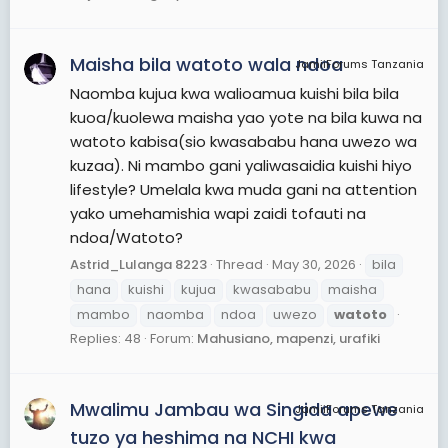
Maisha bila watoto wala ndoa
JamiiForums Tanzania
Naomba kujua kwa walioamua kuishi bila bila
kuoa/kuolewa maisha yao yote na bila kuwa na
watoto kabisa(sio kwasababu hana uwezo wa
kuzaa). Ni mambo gani yaliwasaidia kuishi hiyo
lifestyle? Umelala kwa muda gani na attention
yako umehamishia wapi zaidi tofauti na
ndoa/Watoto?
Astrid_Lulanga 8223
Thread
May 30, 2026
bila
hana
kuishi
kujua
kwasababu
maisha
mambo
naomba
ndoa
uwezo
watoto
Replies: 48
Forum:
Mahusiano, mapenzi, urafiki
Mwalimu Jambau wa Singida apewe
JamiiForums Tanzania
tuzo ya heshima na NCHI kwa