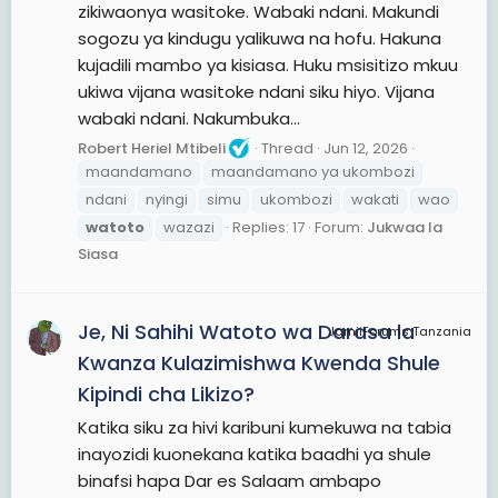
zikiwaonya wasitoke. Wabaki ndani. Makundi
sogozu ya kindugu yalikuwa na hofu. Hakuna
kujadili mambo ya kisiasa. Huku msisitizo mkuu
ukiwa vijana wasitoke ndani siku hiyo. Vijana
wabaki ndani. Nakumbuka...
Robert Heriel Mtibeli
Thread
Jun 12, 2026
maandamano
maandamano ya ukombozi
ndani
nyingi
simu
ukombozi
wakati
wao
watoto
wazazi
Replies: 17
Forum:
Jukwaa la
Siasa
Je, Ni Sahihi Watoto wa Darasa la
JamiiForums Tanzania
Kwanza Kulazimishwa Kwenda Shule
Kipindi cha Likizo?
Katika siku za hivi karibuni kumekuwa na tabia
inayozidi kuonekana katika baadhi ya shule
binafsi hapa Dar es Salaam ambapo