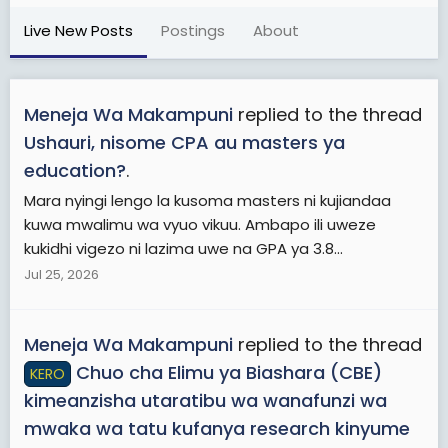
Live New Posts
Postings
About
Meneja Wa Makampuni
replied to the thread
Ushauri, nisome CPA au masters ya
education?
.
Mara nyingi lengo la kusoma masters ni kujiandaa
kuwa mwalimu wa vyuo vikuu. Ambapo ili uweze
kukidhi vigezo ni lazima uwe na GPA ya 3.8...
Jul 25, 2026
Meneja Wa Makampuni
replied to the thread
Chuo cha Elimu ya Biashara (CBE)
KERO
kimeanzisha utaratibu wa wanafunzi wa
mwaka wa tatu kufanya research kinyume