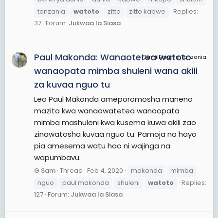
tanzania
watoto
zitto
zitto kabwe
Replies:
37
Forum:
Jukwaa la Siasa
Paul Makonda: Wanaotetea watoto
JamiiForums Tanzania
wanaopata mimba shuleni wana akili
za kuvaa nguo tu
Leo Paul Makonda ameporomosha maneno
mazito kwa wanaowatetea wanaopata
mimba mashuleni kwa kusema kuwa akili zao
zinawatosha kuvaa nguo tu. Pamoja na hayo
pia amesema watu hao ni wajinga na
wapumbavu.
G Sam
Thread
Feb 4, 2020
makonda
mimba
nguo
paul makonda
shuleni
watoto
Replies:
127
Forum:
Jukwaa la Siasa