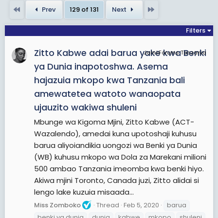
View More On Wikipedia.org
First
Last
Prev
129 of 131
Next
Filters
Zitto Kabwe adai barua yake kwa Benki
JamiiForums Tanzania
ya Dunia inapotoshwa. Asema
hajazuia mkopo kwa Tanzania bali
amewatetea watoto wanaopata
ujauzito wakiwa shuleni
Mbunge wa Kigoma Mjini, Zitto Kabwe (ACT-
Wazalendo), amedai kuna upotoshaji kuhusu
barua aliyoiandikia uongozi wa Benki ya Dunia
(WB) kuhusu mkopo wa Dola za Marekani milioni
500 ambao Tanzania imeomba kwa benki hiyo.
Akiwa mjini Toronto, Canada juzi, Zitto alidai si
lengo lake kuzuia misaada...
Miss Zomboko
Thread
Feb 5, 2020
barua
benki ya dunia
dunia
kabwe
mkopo
shuleni