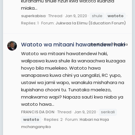
kufahamu shule nzuri kwa watoto kuanzia
miaka...
superkabisa
Thread
Jan 9, 2020
shule
watoto
Replies: 1
Forum:
Jukwaa la Elimu (Education Forum)
Watoto wa mitaani hawatendewi haki
JamiiForums Tanzania
Watoto wa mitaani hawatendewi haki,
walipaswa kuwa shule ila wanaachwa kuzagaa
hovyo bila muelekeo. Watoto hawa
wanapaswa kuwa chini ya uangalizi, RC yupo,
ustawi wa jamii wapo, wanakula mishahara na
kupishana chooni tu. Tunataka maelezo,
mnakwama wapi? Napaza sauti kwa niaba ya
watoto hawa...
FRANCIS DA DON
Thread
Jan 9, 2020
serikali
watoto
Replies: 2
Forum:
Habari na Hoja
mchanganyiko