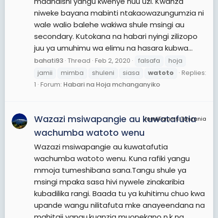
maandishi yangu kwenye huu uzi. Kwanza
niweke bayana mabinti ntakaowazungumzia ni
wale walio balehe wakiwa shule msingi au
secondary. Kutokana na habari nyingi zilizopo
juu ya umuhimu wa elimu na hasara kubwa...
bahati93
Thread
Feb 2, 2020
falsafa
hoja
jamii
mimba
shuleni
siasa
watoto
Replies:
1
Forum:
Habari na Hoja mchanganyiko
Wazazi msiwapangie au kuwatafutia
JamiiForums Tanzania
wachumba watoto wenu
Wazazi msiwapangie au kuwatafutia
wachumba watoto wenu. Kuna rafiki yangu
mmoja tumeshibana sana.Tangu shule ya
msingi mpaka sasa hivi nywele zinakaribia
kubadilika rangi. Baada tu ya kuhitimu chuo kwa
upande wangu nilitafuta mke anayeendana na
mahitaji yangu,kuanzia muonekano n.k na