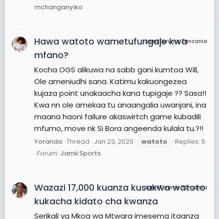
mchanganyiko
Hawa watoto wametufungaje kwa
JamiiForums Tanzania
mfano?
Kocha OGS alikuwa na sabb gani kumtoa Will,
Ole ameniudhi sana. Katimu kakuongezea
kujaza point unakaacha kana tupigaje ?? Sasa!!
Kwa nn ole amekaa tu anaangalia uwanjani, ina
maana haoni failure akaswirtch game kubadili
mfumo, move nk Si Bora angeenda kulala tu.?!!
Yoranda
Thread
Jan 23, 2020
watoto
Replies: 5
Forum:
Jamii Sports
Wazazi 17,000 kuanza kusakwa watoto
JamiiForums Tanzania
kukacha kidato cha kwanza
Serikali ya Mkoa wa Mtwara imesema itaanza