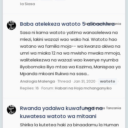
la Siasa
Baba atelekeza watoto 5 alioachiwa
JamiiForums Tanzania
Sasa ni kama watoto yatima wanaolelewa na
mlezi, lakini wazazi wao wako hai. Watoto hao
watano wa familia moja-- wa kwanza akiwa na
umri wa miaka 12 na wa mwisho mwaka mmoja,
walitelekezwa na wazazi wao kwenye nyumba
iliyobomoka iliyo mtaa wa Kazima, Manispaa ya
Mpanda mkoani Rukwa na sasa...
Analogia Malenga
Thread
Jan 31, 2020
watoto
Replies: 16
Forum:
Habari na Hoja mchanganyiko
Rwanda yadaiwa kuwafunga na
JamiiForums Tanzania
kuwatesa watoto wa mitaani
Shirika la kutetea haki za binaadamu la Human