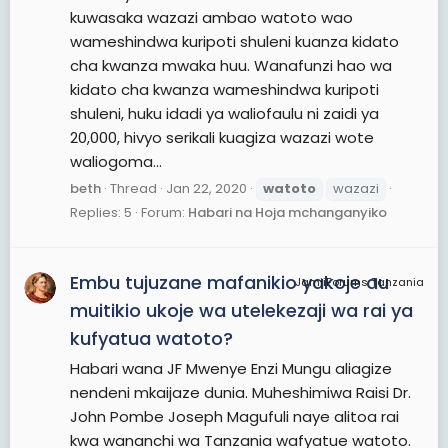
kuwasaka wazazi ambao watoto wao
wameshindwa kuripoti shuleni kuanza kidato
cha kwanza mwaka huu. Wanafunzi hao wa
kidato cha kwanza wameshindwa kuripoti
shuleni, huku idadi ya waliofaulu ni zaidi ya
20,000, hivyo serikali kuagiza wazazi wote
waliogoma...
beth
Thread
Jan 22, 2020
watoto
wazazi
Replies: 5
Forum:
Habari na Hoja mchanganyiko
Embu tujuzane mafanikio yakoje au
JamiiForums Tanzania
muitikio ukoje wa utelekezaji wa rai ya
kufyatua watoto?
Habari wana JF Mwenye Enzi Mungu aliagize
nendeni mkaijaze dunia. Muheshimiwa Raisi Dr.
John Pombe Joseph Magufuli naye alitoa rai
kwa wananchi wa Tanzania wafyatue watoto.