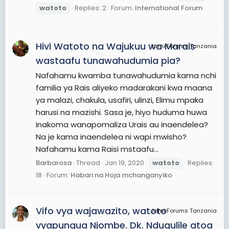
watoto
Replies: 2
Forum:
International Forum
Hivi Watoto na Wajukuu wa Marais
JamiiForums Tanzania
wastaafu tunawahudumia pia?
Nafahamu kwamba tunawahudumia kama nchi
familia ya Rais aliyeko madarakani kwa maana
ya malazi, chakula, usafiri, ulinzi, Elimu mpaka
harusi na mazishi. Sasa je, hiyo huduma huwa
inakoma wanapomaliza Urais au inaendelea?
Na je kama inaendelea ni wapi mwisho?
Nafahamu kama Raisi mstaafu...
Barbarosa
Thread
Jan 19, 2020
watoto
Replies:
18
Forum:
Habari na Hoja mchanganyiko
Vifo vya wajawazito, watoto
JamiiForums Tanzania
vyapungua Njombe. Dk. Ndugulile atoa