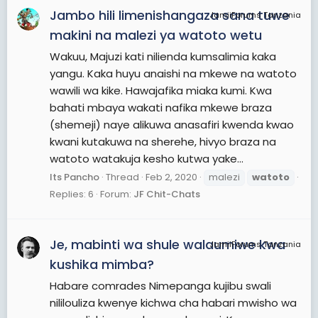
Jambo hili limenishangaza sana tuwe
JamiiForums Tanzania
makini na malezi ya watoto wetu
Wakuu, Majuzi kati nilienda kumsalimia kaka
yangu. Kaka huyu anaishi na mkewe na watoto
wawili wa kike. Hawajafika miaka kumi. Kwa
bahati mbaya wakati nafika mkewe braza
(shemeji) naye alikuwa anasafiri kwenda kwao
kwani kutakuwa na sherehe, hivyo braza na
watoto watakuja kesho kutwa yake...
Its Pancho
Thread
Feb 2, 2020
malezi
watoto
Replies: 6
Forum:
JF Chit-Chats
Je, mabinti wa shule walaumiwe kwa
JamiiForums Tanzania
kushika mimba?
Habare comrades Nimepanga kujibu swali
nililouliza kwenye kichwa cha habari mwisho wa