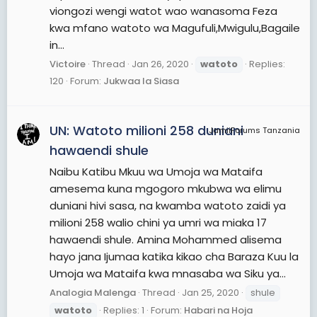
viongozi wengi watot wao wanasoma Feza
kwa mfano watoto wa Magufuli,Mwigulu,Bagaile
in...
Victoire
Thread
Jan 26, 2020
watoto
Replies:
120
Forum:
Jukwaa la Siasa
UN: Watoto milioni 258 duniani
JamiiForums Tanzania
hawaendi shule
Naibu Katibu Mkuu wa Umoja wa Mataifa
amesema kuna mgogoro mkubwa wa elimu
duniani hivi sasa, na kwamba watoto zaidi ya
milioni 258 walio chini ya umri wa miaka 17
hawaendi shule. Amina Mohammed alisema
hayo jana Ijumaa katika kikao cha Baraza Kuu la
Umoja wa Mataifa kwa mnasaba wa Siku ya...
Analogia Malenga
Thread
Jan 25, 2020
shule
watoto
Replies: 1
Forum:
Habari na Hoja