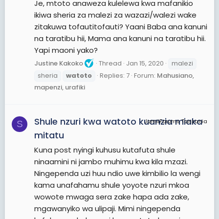
Je, mtoto anaweza kulelewa kwa mafanikio
ikiwa sheria za malezi za wazazi/walezi wake
zitakuwa tofautitofauti? Yaani Baba ana kanuni
na taratibu hii, Mama ana kanuni na taratibu hii.
Yapi maoni yako?
Justine Kakoko
Thread
Jan 15, 2020
malezi
sheria
watoto
Replies: 7
Forum:
Mahusiano,
mapenzi, urafiki
Shule nzuri kwa watoto kuanzia miaka
JamiiForums Tanzania
S
mitatu
Kuna post nyingi kuhusu kutafuta shule
ninaamini ni jambo muhimu kwa kila mzazi.
Ningependa uzi huu ndio uwe kimbilio la wengi
kama unafahamu shule yoyote nzuri mkoa
wowote mwaga sera zake hapa ada zake,
mgawanyiko wa ulipaji. Mimi ningependa