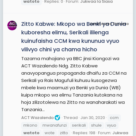
watoto
Replies: 0
Forum:
Jukwaa la Siasa
Zitto Kabwe: Mkopo wa Benki ya Dunia
JamiiForums Tanzania
kuboresha elimu, Serikali ililenga
kuinufaisha CCM kwa kununua vyuo
vilivyo chini ya chama hicho
Tazama mahojiano ya BBC jinsi Kiongozi wa
ACT Wazalendo Ndg. Zitto Kabwe
anavyopangua propaganda dhaifu za CCM na
Serikali ya Rais Magufuli kuhusu kusogezwa
mbele kwa maamuzi ya Benki ya Dunia (WB)
kuipa mkopo wa elimu Tanzania kutokana na
hoja zilizotolewa na Zitto na wanaharakati wa
Tanzania...
ACT Wazalendo
Thread
Jan 30, 2020
ccm
mkono
mwanafunzi
serikali
shule
vyuo
watoto
wote
zitto
Replies: 198
Forum:
Jukwaa