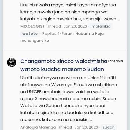
Huu ni mwaka mpya, mimi tayari nimefyatua
kamoja mwaka jana na nina mpango wa
kufyatua kingine mwaka huu, sasa sijui wewe...
MIXOLOGIST
Thread
Jan 20, 2020
mafanikio
watoto
Replies: 1
Forum:
Habari na Hoja
mchanganyiko
Changamoto zinazo walazimisha
JamiiForums Tanzania
watoto kuacha masomo Sudan
Utafiti uliofanywa na wizara na Unicef Utafiti
uliofanywa na Wizara ya Elimu kwa ushirikiano
na UNICEF umebaini kuwa zaidi ya watoto
milioni 3 hawahudhurii masomo nchini Sudan
Watoto wa Sudan huondoka nyumbani
kutafuta ajira kila siku badala ya kuhudhuria
masomo, kutokana na umasikini...
Analogia Malenga
Thread
Jan 20, 2020
sudan