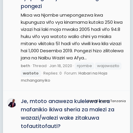
pongezi
Mkoa wa Njombe umepongezwa kwa
kupunguza vifo vya kinamama kutoka 250 kwa
vizazi hai laki moja mwaka 2005 hadi vifo 94.8
huku vifo vya watoto walio chini ya miaka
mitano vikitoka 51 hadi vifo viwili kwa kila vizazi
hai 1,000 Desemba 2019. Pongezi hizo zilitolewa
jana na Naibu Waziri wa Afya...
beth
Thread
Jan 18, 2020
njombe
wajawazito
watoto
Replies: 0
Forum:
Habari na Hoja
mchanganyiko
Je, mtoto anaweza kulelewa kwa
JamiiForums Tanzania
mafanikio ikiwa sheria za malezi za
wazazi/walezi wake zitakuwa
tofautitofauti?