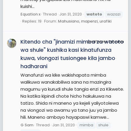
kuishi...
Equation x
Thread
Jan 31, 2020
watoto
wazazi
Replies: 19
Forum:
Mahusiano, mapenzi, urafiki
Kitendo cha "jinamizi mimba za watoto
JamiiForums Tanzania
wa shule" kushika kasi kinatufunza
kuwa, viongozi tusiongee kila jambo
hadharani
Wanafunzi wa kike wakishapata mimba
walikuwa wanakabiliwa sana na mazingira
magumu ya kurudi shule tangia enzi za Kikwete.
Na katika kipindi chote hicho hakukuwa na
tatizo. Shida ni maneno ya kejeli yaliyotolewa
na viongozi wa awamu ya tano juu ya jambo
hili. Maneno ambayo hayapaswi kamwe...
G Sam
Thread
Jan 31, 2020
mimba
shule