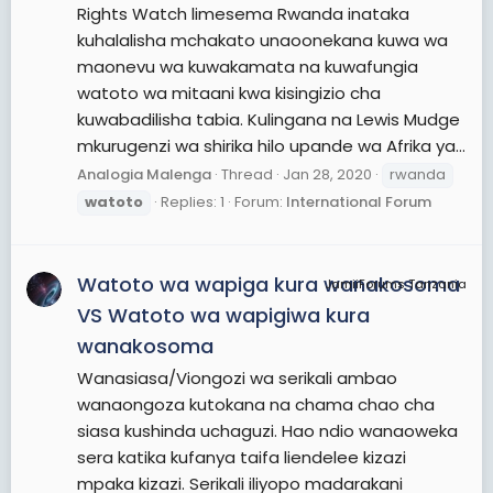
Rights Watch limesema Rwanda inataka
kuhalalisha mchakato unaoonekana kuwa wa
maonevu wa kuwakamata na kuwafungia
watoto wa mitaani kwa kisingizio cha
kuwabadilisha tabia. Kulingana na Lewis Mudge
mkurugenzi wa shirika hilo upande wa Afrika ya...
Analogia Malenga
Thread
Jan 28, 2020
rwanda
watoto
Replies: 1
Forum:
International Forum
Watoto wa wapiga kura wanakosoma
JamiiForums Tanzania
VS Watoto wa wapigiwa kura
wanakosoma
Wanasiasa/Viongozi wa serikali ambao
wanaongoza kutokana na chama chao cha
siasa kushinda uchaguzi. Hao ndio wanaoweka
sera katika kufanya taifa liendelee kizazi
mpaka kizazi. Serikali iliyopo madarakani