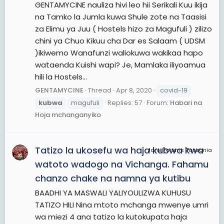
GENTAMYCINE nauliza hivi leo hii Serikali Kuu ikija
na Tamko la Jumla kuwa Shule zote na Taasisi
za Elimu ya Juu ( Hostels hizo za Magufuli ) zilizo
chini ya Chuo Kikuu cha Dar es Salaam ( UDSM
)ikiwemo Wanafunzi waliokuwa wakikaa hapo
wataenda Kuishi wapi? Je, Mamlaka iliyoamua
hili la Hostels...
GENTAMYCINE
Thread
Apr 8, 2020
covid-19
kubwa
magufuli
Replies: 57
Forum:
Habari na
Hoja mchanganyiko
Tatizo la ukosefu wa haja kubwa kwa
JamiiForums Tanzania
watoto wadogo na Vichanga. Fahamu
chanzo chake na namna ya kutibu
BAADHI YA MASWALI YALIYOULIZWA KUHUSU
TATIZO HILI Nina mtoto mchanga mwenye umri
wa miezi 4 ana tatizo la kutokupata haja