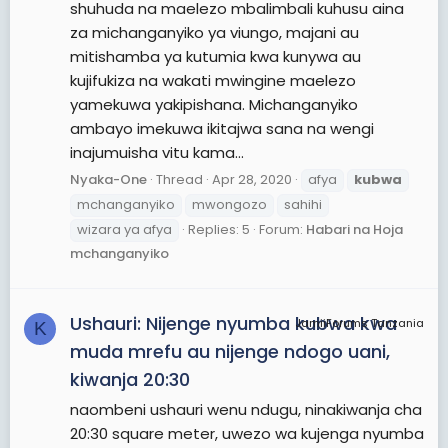
shuhuda na maelezo mbalimbali kuhusu aina
za michanganyiko ya viungo, majani au
mitishamba ya kutumia kwa kunywa au
kujifukiza na wakati mwingine maelezo
yamekuwa yakipishana. Michanganyiko
ambayo imekuwa ikitajwa sana na wengi
inajumuisha vitu kama...
Nyaka-One
Thread
Apr 28, 2020
afya
kubwa
mchanganyiko
mwongozo
sahihi
wizara ya afya
Replies: 5
Forum:
Habari na Hoja
mchanganyiko
Ushauri: Nijenge nyumba kubwa kwa
JamiiForums Tanzania
K
muda mrefu au nijenge ndogo uani,
kiwanja 20:30
naombeni ushauri wenu ndugu, ninakiwanja cha
20:30 square meter, uwezo wa kujenga nyumba