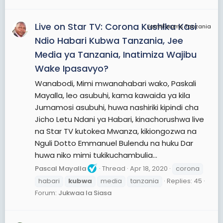
Live on Star TV: Corona Kushika Kasi
JamiiForums Tanzania
Ndio Habari Kubwa Tanzania, Jee
Media ya Tanzania, Inatimiza Wajibu
Wake Ipasavyo?
Wanabodi, Mimi mwanahabari wako, Paskali
Mayalla, leo asubuhi, kama kawaida ya kila
Jumamosi asubuhi, huwa nashiriki kipindi cha
Jicho Letu Ndani ya Habari, kinachorushwa live
na Star TV kutokea Mwanza, kikiongozwa na
Nguli Dotto Emmanuel Bulendu na huku Dar
huwa niko mimi tukikuchambulia...
Pascal Mayalla
Thread
Apr 18, 2020
corona
habari
kubwa
media
tanzania
Replies: 45
Forum:
Jukwaa la Siasa