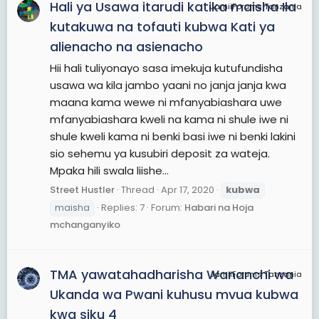
Hali ya Usawa itarudi katika maisha Ila
JamiiForums Tanzania
kutakuwa na tofauti kubwa Kati ya
alienacho na asienacho
Hii hali tuliyonayo sasa imekuja kutufundisha
usawa wa kila jambo yaani no janja janja kwa
maana kama wewe ni mfanyabiashara uwe
mfanyabiashara kweli na kama ni shule iwe ni
shule kweli kama ni benki basi iwe ni benki lakini
sio sehemu ya kusubiri deposit za wateja.
Mpaka hili swala liishe...
Street Hustler
Thread
Apr 17, 2020
kubwa
maisha
Replies: 7
Forum:
Habari na Hoja
mchanganyiko
TMA yawatahadharisha Wananchi wa
JamiiForums Tanzania
Ukanda wa Pwani kuhusu mvua kubwa
kwa siku 4