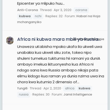
Epicenter ya mlipuko huu...
Anti-Corona
Thread
Apr 3, 2020
corona
kubwa
nchi
Replies: 32
Forum:
Habari na Hoja
mchanganyiko
Africa ni kubwa mara mbili ya Russia...
JamiiForums Tanzania
Unaweza uKabisha mpaka ukafa ila ukweli uwa
unabakia kua ukweli siku zote, tokea nipo
shuleni tumekua tukitumia hii ramani ya duniA
ambayo imekua ikituonyesha kua Africa ni
ndogo sana kwa Russia ambapo nikaja pata
elimu kidogo kua raman ya dunia nzima uwa ina
chora kwa kutumia 2 dimensio of...
fungi6
Thread
Apr 2, 2020
africa
kubwa
russia
Replies: 30
Forum:
Jamii Intelligence