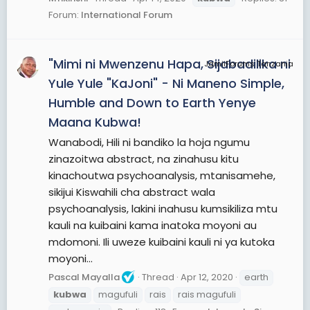
Forum:
International Forum
"Mimi ni Mwenzenu Hapa, Sijabadilika ni
JamiiForums Tanzania
Yule Yule "KaJoni" - Ni Maneno Simple,
Humble and Down to Earth Yenye
Maana Kubwa!
Wanabodi, Hili ni bandiko la hoja ngumu
zinazoitwa abstract, na zinahusu kitu
kinachoutwa psychoanalysis, mtanisamehe,
sikijui Kiswahili cha abstract wala
psychoanalysis, lakini inahusu kumsikiliza mtu
kauli na kuibaini kama inatoka moyoni au
mdomoni. Ili uweze kuibaini kauli ni ya kutoka
moyoni...
Pascal Mayalla
Thread
Apr 12, 2020
earth
kubwa
magufuli
rais
rais magufuli