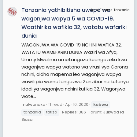
Tanzania yathibitisha uwepo wa
JamiiForums Tanzania
wagonjwa wapya 5 wa COVID-19.
Waathirika wafikia 32, watatu wafariki
dunia
WAGONJWA WA COVID-19 NCHINI WAFIKA 32,
WATATU WAMEFARIKI DUNIA Waziri wa Afya,
Ummy Mwalimu ametangaza kuongezeka kwa
wagonjwa wapya watano wa virusi vya Corona
nchini, aidha mapema leo wagonjwa wapya
wawili pia wametangazwa Zanzibar na kufanya
idadi ya wagonjwa nchini kufikia 32. Wagonjwa
wote...
mulwanaka
Thread
Apr 10, 2020
kubwa
tanzania
tatizo
Replies: 386
Forum:
Jukwaa la
Siasa