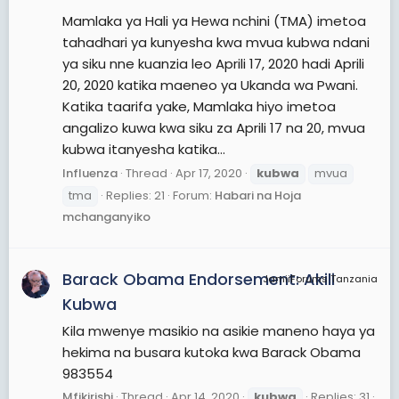
Mamlaka ya Hali ya Hewa nchini (TMA) imetoa
tahadhari ya kunyesha kwa mvua kubwa ndani
ya siku nne kuanzia leo Aprili 17, 2020 hadi Aprili
20, 2020 katika maeneo ya Ukanda wa Pwani.
Katika taarifa yake, Mamlaka hiyo imetoa
angalizo kuwa kwa siku za Aprili 17 na 20, mvua
kubwa itanyesha katika...
Influenza
Thread
Apr 17, 2020
kubwa
mvua
tma
Replies: 21
Forum:
Habari na Hoja
mchanganyiko
Barack Obama Endorsement: Akili
JamiiForums Tanzania
Kubwa
Kila mwenye masikio na asikie maneno haya ya
hekima na busara kutoka kwa Barack Obama
983554
Mfikirishi
Thread
Apr 14, 2020
kubwa
Replies: 31