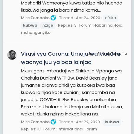
Mashariki Wameonya kuwa tatizo hilo huenda
litakuwa janga la bara nzima kama...
Miss Zomboko
Thread
Apr 24, 2020
afrika
kubwa
nzige
Replies: 3
Forum:
Habari na Hoja
mchanganyiko
Virusi vya Corona: Umoja wa Mataifa
JamiiForums Tanzania
waonya juu ya baa la njaa
Mkurugenzi mtendaji wa Shirika la Mpango wa
Chakula Duniani WFP Bw. David Beasley jana
jumanne alionya dhidi ya kutokea kwa baa
kubwa la njaa kote duniani, sambamba na
janga la COVID-19. Bw. Beasley ameliambia
Baraza la Usalama la Umoja wa Mataifa kuwa,
wakati dunia nzima inakabiliana na...
Miss Zomboko
Thread
Apr 22, 2020
kubwa
Replies: 18
Forum:
International Forum