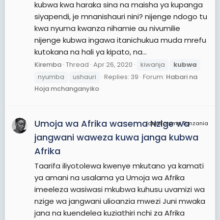
kubwa kwa haraka sina na maisha ya kupanga
siyapendi, je mnanishauri nini? nijenge ndogo tu
kwa nyuma kwanza nihamie au nivumilie
nijenge kubwa ingawa itanichukua muda mrefu
kutokana na hali ya kipato, na...
Kiremba
Thread
Apr 26, 2020
kiwanja
kubwa
nyumba
ushauri
Replies: 39
Forum:
Habari na
Hoja mchanganyiko
Umoja wa Afrika wasema Nzige wa
JamiiForums Tanzania
jangwani waweza kuwa janga kubwa
Afrika
Taarifa iliyotolewa kwenye mkutano ya kamati
ya amani na usalama ya Umoja wa Afrika
imeeleza wasiwasi mkubwa kuhusu uvamizi wa
nzige wa jangwani ulioanzia mwezi Juni mwaka
jana na kuendelea kuziathiri nchi za Afrika