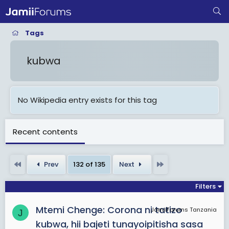
Tags
kubwa
No Wikipedia entry exists for this tag
Recent contents
First
Last
Prev
132 of 135
Next
Filters
Mtemi Chenge: Corona ni tatizo
JamiiForums Tanzania
J
kubwa, hii bajeti tunayoipitisha sasa