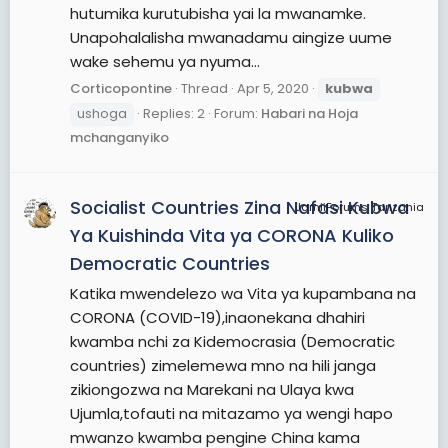
hutumika kurutubisha yai la mwanamke.
Unapohalalisha mwanadamu aingize uume
wake sehemu ya nyuma...
Corticopontine
Thread
Apr 5, 2020
kubwa
ushoga
Replies: 2
Forum:
Habari na Hoja
mchanganyiko
Socialist Countries Zina Nafasi Kubwa
JamiiForums Tanzania
Ya Kuishinda Vita ya CORONA Kuliko
Democratic Countries
Katika mwendelezo wa Vita ya kupambana na
CORONA (COVID-19),inaonekana dhahiri
kwamba nchi za Kidemocrasia (Democratic
countries) zimelemewa mno na hili janga
zikiongozwa na Marekani na Ulaya kwa
Ujumla,tofauti na mitazamo ya wengi hapo
mwanzo kwamba pengine China kama