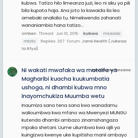
kubwa. Tatizo hilo limeanza juzi, leo ni siku ya pili
bila kupata haja. Ana joto la kawaida ila leo
amebaki analialia tu. Nimekwenda zahanati
wananiambia hana tatizo...
omben
Thread
Jun 10, 2015
kubwa
msaada
mtoto
Replies: 207
Forum:
Jamii Health (Jukwaa
la Afya)
Ni wakati mwafaka wa mataifa ya
JamiiForums Tanzania
Magharibi kuacha kuukumbatia
ushoga, ni dhambi kubwa mno
inayomchukiza Muumba wetu
Inaumiza sana tena sana kwa wanadamu
walioumbwa kwa mfano wa Mwenyezi MUNGU
kutenda dhambi ambazo zinamshangaza
mpaka shetani. Uume uliumbwa kwa ajili ya
kuingizwa kwenye uke kupitisha manii ambayo