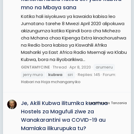
mno na Mbaya sana
Katika hali isiyokuwa ya kawaida kabisa leo
Jumatano tarehe 8 Mwezi April 2020 alipokuwa
akizungumza katika Kipindi bora cha Michezo
cha Mchana chaa Kipenga Extra kinachorushwa
na Redio bora kabisa ya Kiswahili Afrika
Mashariki ya East Africa Radio Msemaji wa Klabu
Kubwa, bora na iliyobarikiwa...
GENTAMYCINE
Thread
Apr 8, 2020
arumeru
jerry muro
kubwa
siri
Replies: 145
Forum:
Habari na Hoja mchanganyiko
Je, Akili Kubwa ilitumika kuamua
JamiiForums Tanzania
Hostels za Magufuli ziwe za
Wanakarantini wa COVID-19 au
Mamlaka ilikurupuka tu?