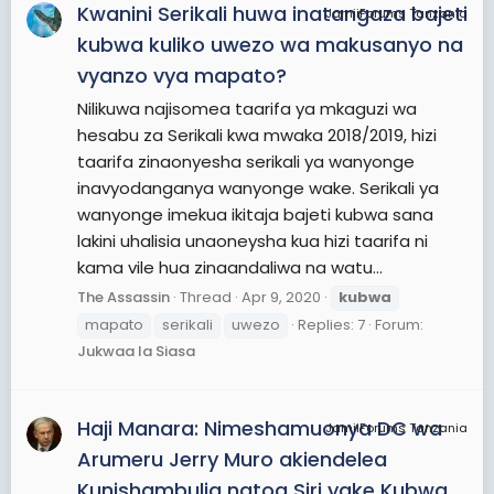
Kwanini Serikali huwa inatangaza bajeti
JamiiForums Tanzania
kubwa kuliko uwezo wa makusanyo na
vyanzo vya mapato?
Nilikuwa najisomea taarifa ya mkaguzi wa
hesabu za Serikali kwa mwaka 2018/2019, hizi
taarifa zinaonyesha serikali ya wanyonge
inavyodanganya wanyonge wake. Serikali ya
wanyonge imekua ikitaja bajeti kubwa sana
lakini uhalisia unaoneysha kua hizi taarifa ni
kama vile hua zinaandaliwa na watu...
The Assassin
Thread
Apr 9, 2020
kubwa
mapato
serikali
uwezo
Replies: 7
Forum:
Jukwaa la Siasa
Haji Manara: Nimeshamuonya DC wa
JamiiForums Tanzania
Arumeru Jerry Muro akiendelea
Kunishambulia natoa Siri yake Kubwa