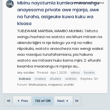
Mbinu nayotumia kumlea mwanangu
JamiiForums Tanzania
anayesoma private awe mjanja, awe
na furaha, asigeuke kuwa kuku wa
kisasa
TUELEWANE MAPEMA, MAMBO MUHIMU. 1.Mtoto
wangu hachezi na watoto wa kihuni mitaan na
akienda kijijini ni nje kidogo ya mji na ndiko
nlipokulia, watoto anaocheza nao wengi walezi
wao nawajua tunafahamiana, pia hakuna
watoto wa mitaani huko kama mjini. 2. sifurahi
kwamba mwanangu ni mjanja au...
sky soldier
Thread
Apr 1, 2020
elimu
furaha
kubwa
malezi
shuleni
watoto
Replies: 121
Forum:
Mahusiano, mapenzi, urafiki
First
Last
Prev
132 of 135
Next