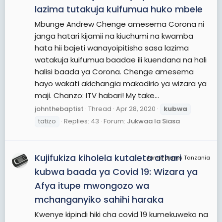
lazima tutakuja kuifumua huko mbele
Mbunge Andrew Chenge amesema Corona ni
janga hatari kijamii na kiuchumi na kwamba
hata hii bajeti wanayoipitisha sasa lazima
watakuja kuifumua baadae ili kuendana na hali
halisi baada ya Corona. Chenge amesema
hayo wakati akichangia makadirio ya wizara ya
maji. Chanzo: ITV habari! My take...
johnthebaptist
Thread
Apr 28, 2020
kubwa
tatizo
Replies: 43
Forum:
Jukwaa la Siasa
Kujifukiza kiholela kutaleta athari
JamiiForums Tanzania
kubwa baada ya Covid 19: Wizara ya
Afya itupe mwongozo wa
mchanganyiko sahihi haraka
Kwenye kipindi hiki cha covid 19 kumekuweko na