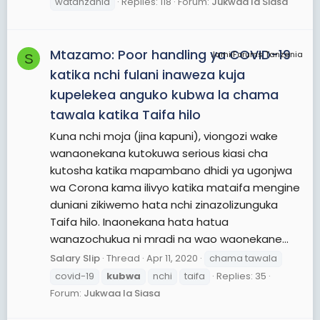
watanzania
Replies: 118
Forum:
Jukwaa la Siasa
Mtazamo: Poor handling ya COVID-19
JamiiForums Tanzania
S
katika nchi fulani inaweza kuja
kupelekea anguko kubwa la chama
tawala katika Taifa hilo
Kuna nchi moja (jina kapuni), viongozi wake
wanaonekana kutokuwa serious kiasi cha
kutosha katika mapambano dhidi ya ugonjwa
wa Corona kama ilivyo katika mataifa mengine
duniani zikiwemo hata nchi zinazolizunguka
Taifa hilo. Inaonekana hata hatua
wanazochukua ni mradi na wao waonekane...
Salary Slip
Thread
Apr 11, 2020
chama tawala
covid-19
kubwa
nchi
taifa
Replies: 35
Forum:
Jukwaa la Siasa