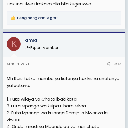
Hakuna Jiwe Litakalosalia bila kugeuzwa.
Beng beng
and
Mgm-
R
e
a
c
Kimla
K
t
JF-Expert Member
i
o
n
Mar 19, 2021
#13
s
:
Mh Rais katka mambo ya kufanya hakikisha unafanya
yafuatayo:
1. Futa wilaya ya Chato ibaki kata
2. Futa Mpango wa kuipa Chato Mkoa
3. Futa Mpango wa kujenga Daraja la Mwanza la
ziwani
4. Ondo miradi ya Maendeleo ya maji chato