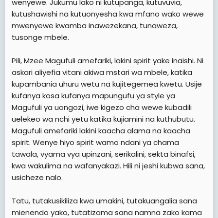
wenyewe. Jukumu lako ni kutupanga, kutuvuvia,
kutushawishi na kutuonyesha kwa mfano wako wewe
mwenyewe kwamba inawezekana, tunaweza,
tusonge mbele.
Pili, Mzee Magufuli amefariki, lakini spirit yake inaishi. Ni
askari aliyefia vitani akiwa mstari wa mbele, katika
kupambania uhuru wetu na kujitegemea kwetu. Usije
kufanya kosa kufanya mapungufu ya style ya
Magufuli ya uongozi, iwe kigezo cha wewe kubadili
uelekeo wa nchi yetu katika kujiamini na kuthubutu.
Magufuli amefariki lakini kaacha alama na kaacha
spirit. Wenye hiyo spirit wamo ndani ya chama
tawala, vyama vya upinzani, serikalini, sekta binafsi,
kwa wakulima na wafanyakazi. Hili ni jeshi kubwa sana,
usicheze nalo.
Tatu, tutakusikiliza kwa umakini, tutakuangalia sana
mienendo yako, tutatizama sana namna zako kama