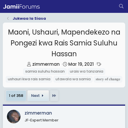
Jukwaa la Siasa
Maoni, Ushauri, Mapendekezo na
Pongezi kwa Rais Samia Suluhu
Hassan
T
S
T
zimmerman
Mar 19, 2021
h
t
a
samia suluhu hassan
urais wa tanzania
r
a
g
ushauri kwa rais samia
utawala wa samia
𝐬𝐭𝐨𝐫𝐲 𝐨𝐟 𝐜𝐡𝐚𝐧𝐠𝐞
e
r
s
a
t
Last
1 of 358
Next
d
d
s
a
t
t
zimmerman
a
e
JF-Expert Member
r