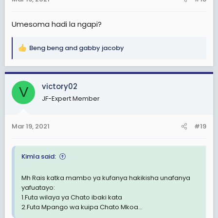
Umesoma hadi la ngapi?
Beng beng
and
gabby jacoby
R
e
a
c
victory02
V
t
JF-Expert Member
i
o
n
Mar 19, 2021
#19
s
:
Kimla said:
Mh Rais katka mambo ya kufanya hakikisha unafanya
yafuatayo:
1.Futa wilaya ya Chato ibaki kata
2.Futa Mpango wa kuipa Chato Mkoa...