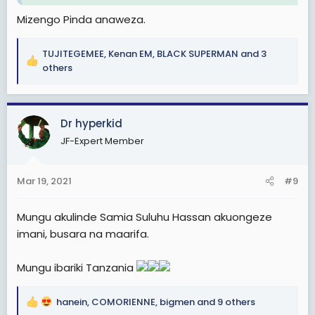
Mizengo Pinda anaweza.
TUJITEGEMEE
,
Kenan EM
,
BLACK SUPERMAN
and 3
R
others
e
a
c
Dr hyperkid
t
i
JF-Expert Member
o
n
s
Mar 19, 2021
#9
:
Mungu akulinde Samia Suluhu Hassan akuongeze
imani, busara na maarifa.
Mungu ibariki Tanzania
hanein
,
COMORIENNE
,
bigmen
and 9 others
R