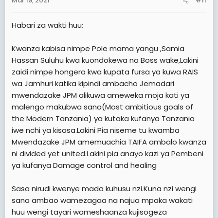
Mar 19, 2021
#11
:
Habari za wakti huu;
Kwanza kabisa nimpe Pole mama yangu ,Samia
Hassan Suluhu kwa kuondokewa na Boss wake,Lakini
zaidi nimpe hongera kwa kupata fursa ya kuwa RAIS
wa Jamhuri katika kipindi ambacho Jemadari
mwendazake JPM alikuwa ameweka moja kati ya
malengo makubwa sana(Most ambitious goals of
the Modern Tanzania) ya kutaka kufanya Tanzania
iwe nchi ya kisasa.Lakini Pia niseme tu kwamba
Mwendazake JPM amemuachia TAIFA ambalo kwanza
ni divided yet united.Lakini pia anayo kazi ya Pembeni
ya kufanya Damage control and healing
Sasa nirudi kwenye mada kuhusu nzi.Kuna nzi wengi
sana ambao wamezagaa na najua mpaka wakati
huu wengi tayari wameshaanza kujisogeza