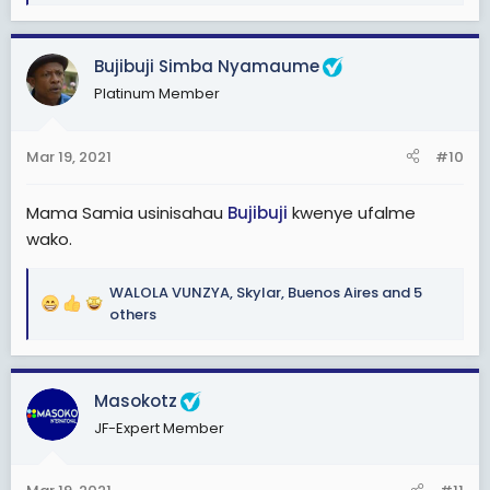
e
a
c
Bujibuji Simba Nyamaume
t
Platinum Member
i
o
n
Mar 19, 2021
#10
s
:
Mama Samia usinisahau
Bujibuji
kwenye ufalme
wako.
WALOLA VUNZYA
,
Skylar
,
Buenos Aires
and 5
R
others
e
a
c
Masokotz
t
i
JF-Expert Member
o
n
s