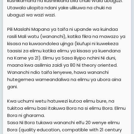
kushikamana na kushirikiana bila chuki Wala ubaguzi.
Utawala uliopita ndani yake ulikuwa na chuki na
ubaguzi wa wazi wazi.
Pili Maslahi Mapana ya taifa ni upande wa kuindaa
rasili Mali watu (wananchi), katika fikra na mawazo ya
kisasa na kuwaondolea ujinga (kiufupi ni kuwekeza
taasisi za elimu katika elimu ya kisasa ya kuendana
na Karne ya 21). Elimu ya Sasa iliyipo nchini Ni duni,
maana kwa asilimia zaidi ya 80 Ni theory oriented.
Wananchi ndio taifa lenyewe, hawa wananchi
hutegemea wameandaliwa na elimu ya ubora aina
gani.
Kwa uchumi wetu hatuwezi kutoa elimu bure, na
tukitoa elimu basi itakuwa Bora na si elimu Bora. Elimu
Bora ni gharama.
Sasa Ni Bora tukawa wananchi elfu 20 wenye elimu
Bora (quality education, compatible with 21 century