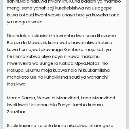
sahihi.Ndio hakuwa mkamilifu.Kuna baadhi ya mambo
mengi sana yanahitaji kurekebishwa na usiogope
kuwa tofauti kwani wewe unayo haki ya kuweka tone
ya uongozi wako.
Naendelea kukusisitiza kwamba kwa sasa litazame
Baraza la Mawaziri, kuna watu hawatakiwa kabisa
kuwa humo,watakuvuruga.Kumbuka moja kati ya
heshima kubwa uliyo nayo ni kuwa makamu
mwenyekiti wa Bunge la Katiba Mpya.Nafasi hio
inakupa jukumu moja kubwa nalo ni kuukamilisha
mchakato ule na kuhakikisha sauti ya wananchi
inasikiwa.
Mama Samia, Wewe ni Mzanzibari, tena Mzanzibari
kweli kweli Usisahau hilo.Fanya Jambo kuhusu
Zanzibar
Sitaki kusema zaidi ila kama nikajaliwa nitaongeza