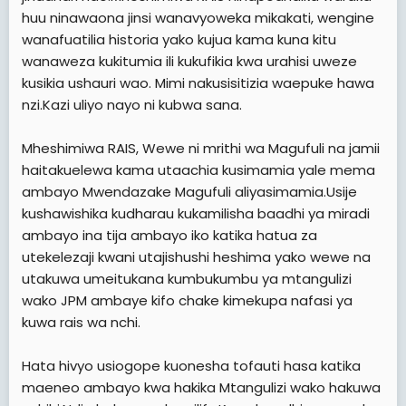
huu ninawaona jinsi wanavyoweka mikakati, wengine
wanafuatilia historia yako kujua kama kuna kitu
wanaweza kukitumia ili kukufikia kwa urahisi uweze
kusikia ushauri wao. Mimi nakusisitizia waepuke hawa
nzi.Kazi uliyo nayo ni kubwa sana.
Mheshimiwa RAIS, Wewe ni mrithi wa Magufuli na jamii
haitakuelewa kama utaachia kusimamia yale mema
ambayo Mwendazake Magufuli aliyasimamia.Usije
kushawishika kudharau kukamilisha baadhi ya miradi
ambayo ina tija ambayo iko katika hatua za
utekelezaji kwani utajishushi heshima yako wewe na
utakuwa umeitukana kumbukumbu ya mtangulizi
wako JPM ambaye kifo chake kimekupa nafasi ya
kuwa rais wa nchi.
Hata hivyo usiogope kuonesha tofauti hasa katika
maeneo ambayo kwa hakika Mtangulizi wako hakuwa