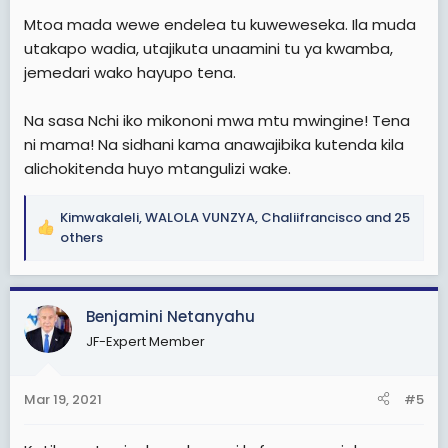
:
Mtoa mada wewe endelea tu kuweweseka. Ila muda
utakapo wadia, utajikuta unaamini tu ya kwamba,
jemedari wako hayupo tena.
Na sasa Nchi iko mikononi mwa mtu mwingine! Tena
ni mama! Na sidhani kama anawajibika kutenda kila
alichokitenda huyo mtangulizi wake.
Kimwakaleli
,
WALOLA VUNZYA
,
Chaliifrancisco
and 25
R
others
e
a
c
Benjamini Netanyahu
t
i
JF-Expert Member
o
n
s
Mar 19, 2021
#5
: