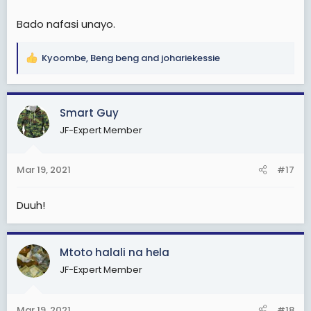
Bado nafasi unayo.
Kyoombe
,
Beng beng
and
johariekessie
R
e
a
c
Smart Guy
t
JF-Expert Member
i
o
n
Mar 19, 2021
#17
s
:
Duuh!
Mtoto halali na hela
JF-Expert Member
Mar 19, 2021
#18