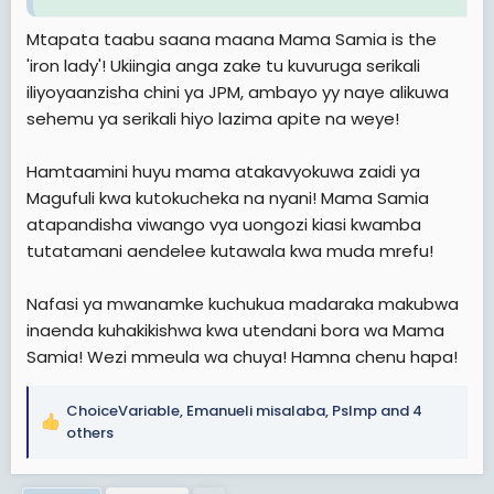
Mtapata taabu saana maana Mama Samia is the
'iron lady'! Ukiingia anga zake tu kuvuruga serikali
iliyoyaanzisha chini ya JPM, ambayo yy naye alikuwa
sehemu ya serikali hiyo lazima apite na weye!
Hamtaamini huyu mama atakavyokuwa zaidi ya
Magufuli kwa kutokucheka na nyani! Mama Samia
atapandisha viwango vya uongozi kiasi kwamba
tutatamani aendelee kutawala kwa muda mrefu!
Nafasi ya mwanamke kuchukua madaraka makubwa
inaenda kuhakikishwa kwa utendani bora wa Mama
Samia! Wezi mmeula wa chuya! Hamna chenu hapa!
ChoiceVariable
,
Emanueli misalaba
,
Pslmp
and 4
R
others
e
a