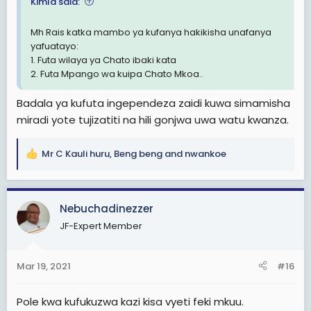
Kimla said:
Mh Rais katka mambo ya kufanya hakikisha unafanya
yafuatayo:
1. Futa wilaya ya Chato ibaki kata
2. Futa Mpango wa kuipa Chato Mkoa..
Badala ya kufuta ingependeza zaidi kuwa simamisha
miradi yote tujizatiti na hili gonjwa uwa watu kwanza.
Mr C Kauli huru
,
Beng beng
and
nwankoe
R
e
a
c
Nebuchadinezzer
t
JF-Expert Member
i
o
n
Mar 19, 2021
#16
s
:
Pole kwa kufukuzwa kazi kisa vyeti feki mkuu.