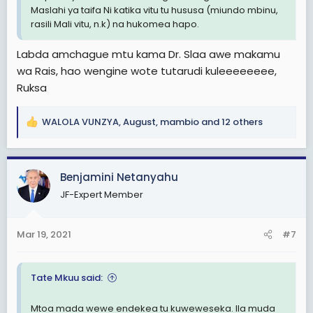
Maslahi ya taifa Ni katika vitu tu hususa (miundo mbinu,
rasili Mali vitu, n.k) na hukomea hapo.
Labda amchague mtu kama Dr. Slaa awe makamu
wa Rais, hao wengine wote tutarudi kuleeeeeeee,
Ruksa
WALOLA VUNZYA
,
August
,
mambio
and 12 others
R
e
a
c
Benjamini Netanyahu
t
JF-Expert Member
i
o
n
Mar 19, 2021
#7
s
:
Tate Mkuu said:
Mtoa mada wewe endekea tu kuweweseka. Ila muda