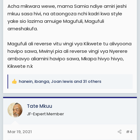
Acha mikwara wewe, mama Samia ndiye amiri jeshi
mkuu sasa hivi, na ataongoza nchi kadri kwa style
yake sio lazima amuige Magufuli, Magufuli
ameshakufa.
Magufuli ali reverse vitu vingi vya Kikwete tu alivyoona
havipo sawa, Mwinyi pia ali reverse vingi vya Nyerere
ambavyo aliamini havipo sawa, Mkapa hivyo hivyo,
Kikwete n.k
hanein
,
ibanga
,
Joan lewis
and 31 others
R
e
a
c
Tate Mkuu
t
JF-Expert Member
i
o
n
Mar 19, 2021
#4
s