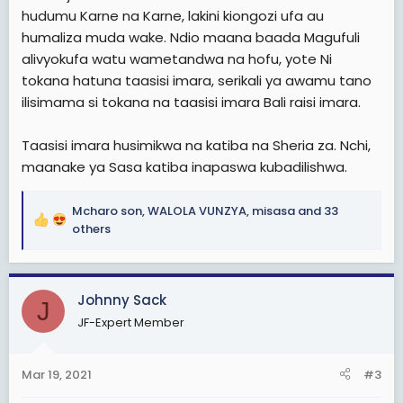
hudumu Karne na Karne, lakini kiongozi ufa au
humaliza muda wake. Ndio maana baada Magufuli
alivyokufa watu wametandwa na hofu, yote Ni
tokana hatuna taasisi imara, serikali ya awamu tano
ilisimama si tokana na taasisi imara Bali raisi imara.
Taasisi imara husimikwa na katiba na Sheria za. Nchi,
maanake ya Sasa katiba inapaswa kubadilishwa.
Mcharo son
,
WALOLA VUNZYA
,
misasa
and 33
R
others
e
a
c
Johnny Sack
t
J
i
JF-Expert Member
o
n
s
Mar 19, 2021
#3
: