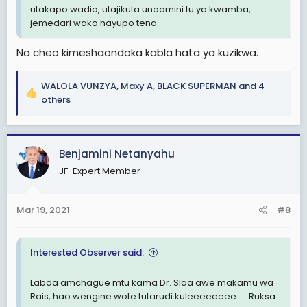
utakapo wadia, utajikuta unaamini tu ya kwamba,
jemedari wako hayupo tena.
Na cheo kimeshaondoka kabla hata ya kuzikwa.
WALOLA VUNZYA
,
Maxy A
,
BLACK SUPERMAN
and 4
R
others
e
a
c
Benjamini Netanyahu
t
i
JF-Expert Member
o
n
s
Mar 19, 2021
#8
:
Interested Observer said:
Labda amchague mtu kama Dr. Slaa awe makamu wa
Rais, hao wengine wote tutarudi kuleeeeeeee .... Ruksa