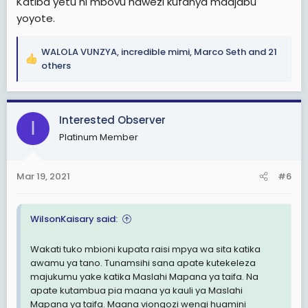
Katiba yetu ni mbovu hawezi kufanya maajabu
yoyote.
WALOLA VUNZYA
,
incredible mimi
,
Marco Seth
and 21
R
others
e
a
c
Interested Observer
t
I
i
Platinum Member
o
n
s
Mar 19, 2021
#6
:
WilsonKaisary said:
Wakati tuko mbioni kupata raisi mpya wa sita katika
awamu ya tano. Tunamsihi sana apate kutekeleza
majukumu yake katika Maslahi Mapana ya taifa. Na
apate kutambua pia maana ya kauli ya Maslahi
Mapana ya taifa. Maana viongozi wengi huamini