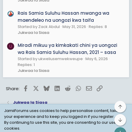
Jukwaa la Siasa
Rais Samia Suluhu Hassan mwanga wa
maendeleo na uongozi kwa taifa
Started by Zack Abdul
May 31, 2026
Replies: 8
Jukwaa la Siasa
Miradi mikuu ya kimkakati chini ya uongozi
U
wa Rais Samia Suluhu Hassan, 2021 – sasa
Started by ukweliusemwekweupe
May 6, 2026
Replies: 1
Jukwaa la Siasa
Facebook
X
Bluesky
LinkedIn
Reddit
WhatsApp
Email
Link
Share:
Jukwaa la Siasa
Top
JamiiForums uses cookies to help personalise content, tailor
your experience and to keep you logged in if you register.
Bot
Child Protection Policy
Personal Data Protection
By continuing to use this site, you are consenting to our use of
cookies.
Contact us
Terms
Privacy Policy
Help