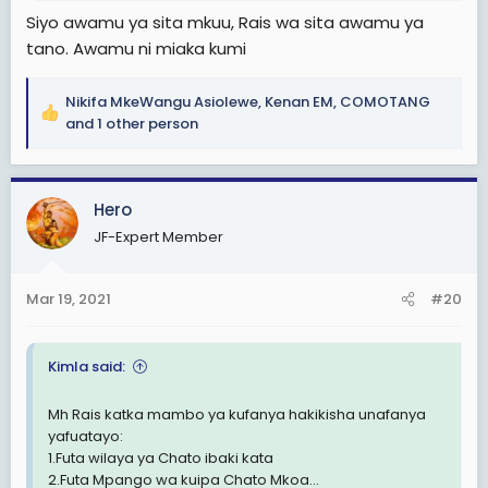
Siyo awamu ya sita mkuu, Rais wa sita awamu ya
tano. Awamu ni miaka kumi
Nikifa MkeWangu Asiolewe
,
Kenan EM
,
COMOTANG
R
and 1 other person
e
a
c
Hero
t
i
JF-Expert Member
o
n
s
Mar 19, 2021
#20
:
Kimla said:
Mh Rais katka mambo ya kufanya hakikisha unafanya
yafuatayo:
1.Futa wilaya ya Chato ibaki kata
2.Futa Mpango wa kuipa Chato Mkoa...