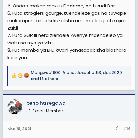
5. Ondoa makao makuu Dodoma, na turudi Dar
6. Futa strogiers gourge..tuendeleze gas na tuwape
makampuni binadsi kuzalisha umeme ili tupate ajira
zaidi
7. Futa SGR ili hera ziendele kwenye maendeleo ya
watu na siyo ya vitu
8. Fut mambo ya EFD kwani yanasababisha biashara
kusinyaa.
Mangwea1900
,
AlanusJosephat53
,
dos.2020
R
and 16 others
e
a
c
peno hasegawa
t
i
JF-Expert Member
o
n
s
Mar 19, 2021
#14
: