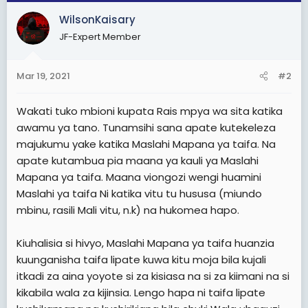
c
WilsonKaisary
t
JF-Expert Member
i
o
n
Mar 19, 2021
#2
s
:
Wakati tuko mbioni kupata Rais mpya wa sita katika
awamu ya tano. Tunamsihi sana apate kutekeleza
majukumu yake katika Maslahi Mapana ya taifa. Na
apate kutambua pia maana ya kauli ya Maslahi
Mapana ya taifa. Maana viongozi wengi huamini
Maslahi ya taifa Ni katika vitu tu hususa (miundo
mbinu, rasili Mali vitu, n.k) na hukomea hapo.
Kiuhalisia si hivyo, Maslahi Mapana ya taifa huanzia
kuunganisha taifa lipate kuwa kitu moja bila kujali
itkadi za aina yoyote si za kisiasa na si za kiimani na si
kikabila wala za kijinsia. Lengo hapa ni taifa lipate