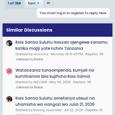
c
Last
1 of 358
Next
t
i
You must log in or register to reply here.
o
n
s
Similar Discussions
:
Rais Samia Suluhu Hassan ajengewe sanamu
katika majiji yote nchini Tanzania
Started by Leonce jr
Monday at 10:49 PM
Replies: 36
Jukwaa la Siasa
Watanzania tunaompenda, kumjali na
A
kumthamini bila kujificha Rais Samia
Started by ALEVAMI
May 30, 2026
Replies: 36
Jukwaa la Siasa
Rais Samia Suluhu amefanya uteuzi na
uhamisho wa viongozi leo Julai 21, 2026
Started by Roving Journalist
Jul 22, 2026
Replies: 10