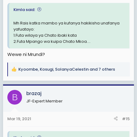
Kimla said:
Mh Rais katka mambo ya kufanya hakikisha unafanya
yafuatayo:
1.Futa wilaya ya Chato ibaki kata
2.Futa Mpango wa kuipa Chato Mkoa....
Wewe ni Mrundi?
Kyoombe
,
Kosugi
,
SolanyaCelestin
and 7 others
R
e
a
c
brazaj
B
t
JF-Expert Member
i
o
n
Mar 19, 2021
#15
s
: