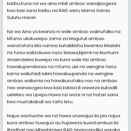
karibu.Kuna nzi wa aina mbili ambao wanajisogeza
kwa kasi sana karibu na RAIS wetu Mama Samia
Suluhu Hasan
Nzi wa Aina ya kwanza ni wale ambao walinufaika na
Mfumo uliokuwepo zama za Magufuli ambao
wanatafuta kila namna kuhakikisha kwamba Maslahi
na fursa walizokuwa nazo kisiasa,kijamii na kiuchumi
zinaendelea kuwepo na kuna wale Nzi ambao
hawakupendezwa na mfumo ule na wengine hata
kama waliufaidi lakini hawakuupenda na wengine
ambao waliumia na hawakunufaika nao na ambao
nao wanasogea kwa kasi kabisa ili waweze kubadili
uelekeo wa Upepo.Hawa nzi wote ni nzi hatari sana
kwa mustakabali wa taifa letu.
Najua wachache wa nzi hawa unawajua ila pia najua
kuna ambao huwajua au hujaweza kuwatambua ila
jihadhari nao.Mheshimiwa RAIS ninapoandika waraka