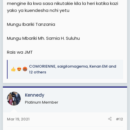
mengine ila kwa sasa nikutakie kila la heri katika kazi
yako ya kuendesha nchi yetu
Mungu Ibariki Tanzania
Mungu Mbariki Mh. Samia H. Suluhu
Rais wa JMT
COMORIENNE
,
saigilomagema
,
Kenan EM
and
R
12 others
e
a
c
Kennedy
t
i
Platinum Member
o
n
s
Mar 19, 2021
#12
: