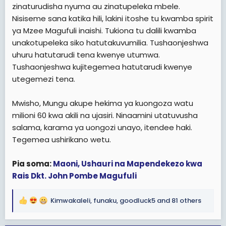
zinaturudisha nyuma au zinatupeleka mbele.
Nisiseme sana katika hili, lakini itoshe tu kwamba spirit
ya Mzee Magufuli inaishi. Tukiona tu dalili kwamba
unakotupeleka siko hatutakuvumilia. Tushaonjeshwa
uhuru hatutarudi tena kwenye utumwa.
Tushaonjeshwa kujitegemea hatutarudi kwenye
utegemezi tena.
Mwisho, Mungu akupe hekima ya kuongoza watu
milioni 60 kwa akili na ujasiri. Ninaamini utatuvusha
salama, karama ya uongozi unayo, itendee haki.
Tegemea ushirikano wetu.
Pia soma:
Maoni, Ushauri na Mapendekezo kwa
Rais Dkt. John Pombe Magufuli
Kimwakaleli
,
funaku
,
goodluck5
and 81 others
R
e
a