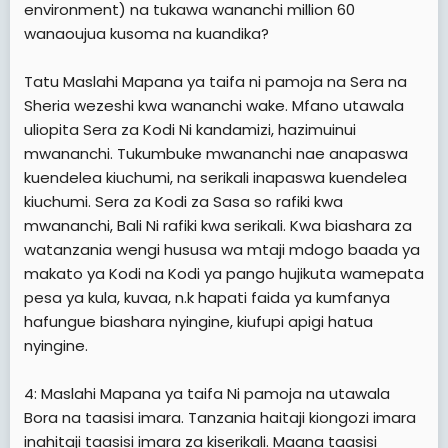
environment) na tukawa wananchi million 60
wanaoujua kusoma na kuandika?
Tatu Maslahi Mapana ya taifa ni pamoja na Sera na
Sheria wezeshi kwa wananchi wake. Mfano utawala
uliopita Sera za Kodi Ni kandamizi, hazimuinui
mwananchi. Tukumbuke mwananchi nae anapaswa
kuendelea kiuchumi, na serikali inapaswa kuendelea
kiuchumi. Sera za Kodi za Sasa so rafiki kwa
mwananchi, Bali Ni rafiki kwa serikali. Kwa biashara za
watanzania wengi hususa wa mtaji mdogo baada ya
makato ya Kodi na Kodi ya pango hujikuta wamepata
pesa ya kula, kuvaa, n.k hapati faida ya kumfanya
hafungue biashara nyingine, kiufupi apigi hatua
nyingine.
4: Maslahi Mapana ya taifa Ni pamoja na utawala
Bora na taasisi imara. Tanzania haitaji kiongozi imara
inahitaji taasisi imara za kiserikali. Maana taasisi