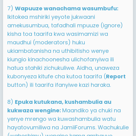
7)
Wapuuze wanachama wasumbufu:
Ikitokea mshiriki yeyote jukwaani
amekusumbua, tafadhali mpuuze (ignore)
kisha toa taarifa kwa wasimamizi wa
maudhui (moderators) huku
ukiambatanisha na uthibitisho wenye
kiungio kinachoonesha ulichofanyiwa ili
hatua stahiki zichukuliwe. Aidha, unaweza
kubonyeza kitufe cha kutoa taarifa (
Report
button) ili taarifa ifanyiwe kazi haraka.
8)
Epuka kutukana, kushambulia au
kukwaza wengine:
Maandiko ya chuki na
yenye mrengo wa kuwashambulia watu
hayatovumiliwa na JamiiForums. Wachukulie
(waheshimu) wengine kama ambavyo