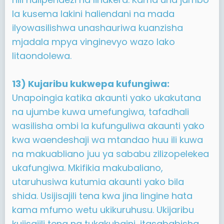
la kusema lakini haliendani na mada
ilyowasilishwa unashauriwa kuanzisha
mjadala mpya vinginevyo wazo lako
litaondolewa.
13) Kujaribu kukwepa kufungiwa:
Unapoingia katika akaunti yako ukakutana
na ujumbe kuwa umefungiwa, tafadhali
wasilisha ombi la kufunguliwa akaunti yako
kwa waendeshaji wa mtandao huu ili kuwa
na makuabliano juu ya sababu zilizopelekea
ukafungiwa. Mkifikia makubaliano,
utaruhusiwa kutumia akaunti yako bila
shida. Usijisajili tena kwa jina lingine hata
kama mfumo wetu ukikuruhusu. Ukijaribu
kujisajili tena na tukakubaini, itasababisha