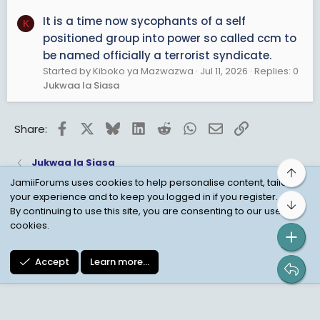
It is a time now sycophants of a self
K
positioned group into power so called ccm to
be named officially a terrorist syndicate.
Started by Kiboko ya Mazwazwa
Jul 11, 2026
Replies: 0
Jukwaa la Siasa
Facebook
X
Bluesky
LinkedIn
Reddit
WhatsApp
Email
Link
Share:
Jukwaa la Siasa
Top
JamiiForums uses cookies to help personalise content, tailor
your experience and to keep you logged in if you register.
Bot
Child Protection Policy
Personal Data Protection
By continuing to use this site, you are consenting to our use of
cookies.
Contact us
Terms
Privacy Policy
Help
Accept
Learn more…