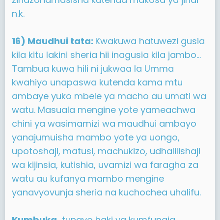
n.k.
16) Maudhui tata:
Kwakuwa hatuwezi gusia
kila kitu lakini sheria hii inagusia kila jambo...
Tambua kuwa hili ni jukwaa la Umma
kwahiyo unapaswa kutenda kama mtu
ambaye yuko mbele ya macho au umati wa
watu. Masuala mengine yote yameachwa
chini ya wasimamizi wa maudhui ambayo
yanajumuisha mambo yote ya uongo,
upotoshaji, matusi, machukizo, udhalilishaji
wa kijinsia, kutishia, uvamizi wa faragha za
watu au kufanya mambo mengine
yanavyovunja sheria na kuchochea uhalifu.
Kumbuka,
tunayo haki ya kumfungia