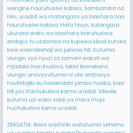
wengine hauruhusiwi kabisa. Sambamba na
hilo, uradidi wa matangazo ya biashara nao
hauruhusiwi kabisa. Hata hivyo, kutangaza
ukurasa wako wa biashara inaruhusiwa
endapo tu utaomba na kupewa kibali kutoka
kwa waendeshaji wa jukwaa hili. Kutumia
viungio vya nyuzi za zamani wakati wa
mjadala inaruhusiwa, lakini ikionekana
viungio unavyovitumia ni vile ambavyo
havihitajiki au haviendani jambo husika, basi
hili pia litachukuliwa kama uradidi. Vilevile,
kutuma uzi wako zaidi ya mara moja
huchukuliwa kama uradidi.
ZINGATIA: Ikiwa washiriki watatumia sehemu
ya ujumbe binafsi kupaka/kuponda wengine