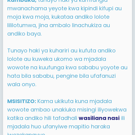
mwanachama yeyote kwa kipindi kifupi au
moja kwa moja, kukataa andiko lolote
lililotumwa, jina ambalo linachukiza au
andiko baya.
Tunayo haki ya kuhariri au kufuta andiko
lolote au kuweka ukomo wa mjadala
wowote na kuufunga kwa sababu yoyote au
hata bila sababu, pengine bila ufafanuzi
wala onyo.
MSISITIZO:
Kama ukikuta kuna mjadala
wowote ambao unakiuka misingi iliyowekwa
katika andiko hili tafadhali
wasiliana nasi
ili
mjadala huo ufanyiwe mapitio haraka
iwezekanavyo.