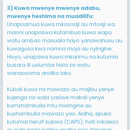
3) Kuwa mwenye mwenye adabu,
mwenye heshima na muadilifu:
Unapoamua kuwa mkosoaji au mtoaji wa
maoni unapaswa kutambua kuwa wapo
watu ambao masuala hayo yanawahusu au
kuwagusa kwa namna moja au nyingine.
Hivyo, unapawa kuwa mkarimu na kutumia
busara ili usiumize hisia za watu
wanaosoma andiko lako.
Kubali kuwa na mawazo au majibu yenye
kujenga na wala yasiwe makali yenye
kumshambulia mtu mwingine au
kushambulia mawazo yao. Aidha, epuka
kutumia herufi kubwa (CAPS), hati mkolezo
au hati mlalo katika andiko lote. Kimsingi,