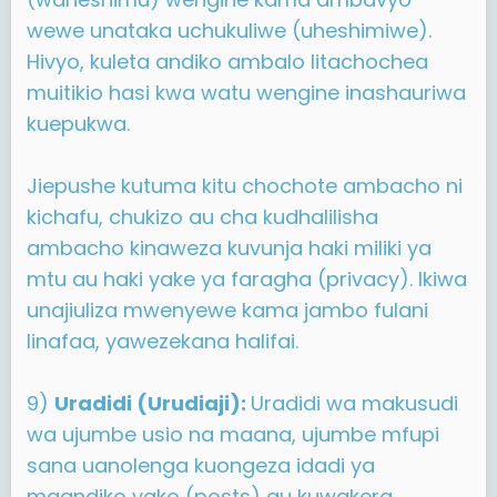
wewe unataka uchukuliwe (uheshimiwe).
Hivyo, kuleta andiko ambalo litachochea
muitikio hasi kwa watu wengine inashauriwa
kuepukwa.
Jiepushe kutuma kitu chochote ambacho ni
kichafu, chukizo au cha kudhalilisha
ambacho kinaweza kuvunja haki miliki ya
mtu au haki yake ya faragha (privacy). Ikiwa
unajiuliza mwenyewe kama jambo fulani
linafaa, yawezekana halifai.
9)
Uradidi (Urudiaji):
Uradidi wa makusudi
wa ujumbe usio na maana, ujumbe mfupi
sana uanolenga kuongeza idadi ya
maandiko yako (posts) au kuwakera