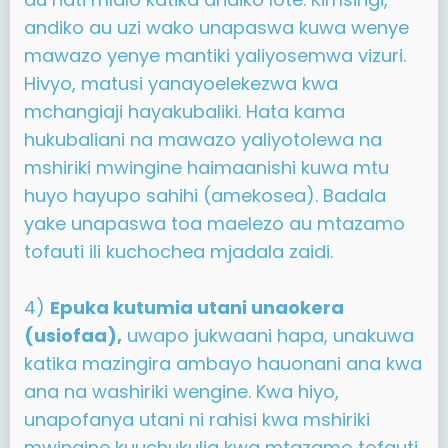
andiko au uzi wako unapaswa kuwa wenye
mawazo yenye mantiki yaliyosemwa vizuri.
Hivyo, matusi yanayoelekezwa kwa
mchangiaji hayakubaliki. Hata kama
hukubaliani na mawazo yaliyotolewa na
mshiriki mwingine haimaanishi kuwa mtu
huyo hayupo sahihi (amekosea). Badala
yake unapaswa toa maelezo au mtazamo
tofauti ili kuchochea mjadala zaidi.
4)
Epuka kutumia utani unaokera
(usiofaa),
uwapo jukwaani hapa, unakuwa
katika mazingira ambayo hauonani ana kwa
ana na washiriki wengine. Kwa hiyo,
unapofanya utani ni rahisi kwa mshiriki
mwingine kuuchukulia kwa mtazamo tofauti.