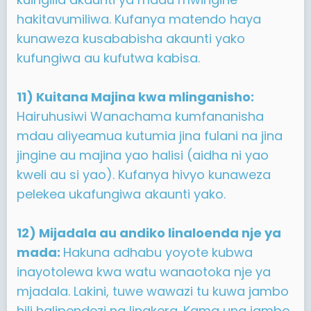
hakitavumiliwa. Kufanya matendo haya
kunaweza kusababisha akaunti yako
kufungiwa au kufutwa kabisa.
11) Kuitana Majina kwa mlinganisho:
Hairuhusiwi Wanachama kumfananisha
mdau aliyeamua kutumia jina fulani na jina
jingine au majina yao halisi (aidha ni yao
kweli au si yao). Kufanya hivyo kunaweza
pelekea ukafungiwa akaunti yako.
12) Mijadala au andiko linaloenda nje ya
mada:
Hakuna adhabu yoyote kubwa
inayotolewa kwa watu wanaotoka nje ya
mjadala. Lakini, tuwe wawazi tu kuwa jambo
hili halipendezi na linakera. Kama una jambo