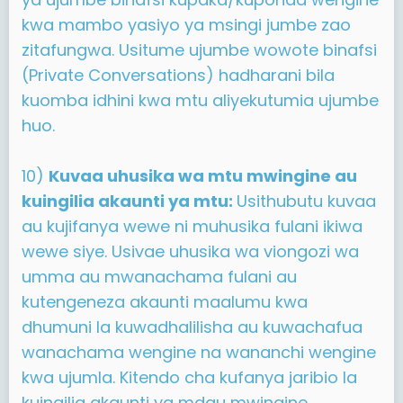
kwa mambo yasiyo ya msingi jumbe zao
zitafungwa. Usitume ujumbe wowote binafsi
(Private Conversations) hadharani bila
kuomba idhini kwa mtu aliyekutumia ujumbe
huo.
10)
Kuvaa uhusika wa mtu mwingine au
kuingilia akaunti ya mtu:
Usithubutu kuvaa
au kujifanya wewe ni muhusika fulani ikiwa
wewe siye. Usivae uhusika wa viongozi wa
umma au mwanachama fulani au
kutengeneza akaunti maalumu kwa
dhumuni la kuwadhalilisha au kuwachafua
wanachama wengine na wananchi wengine
kwa ujumla. Kitendo cha kufanya jaribio la
kuingilia akaunti ya mdau mwingine