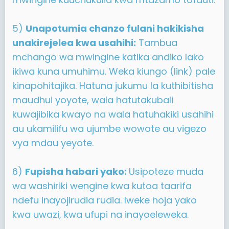
5)
Unapotumia chanzo fulani hakikisha
unakirejelea kwa usahihi:
Tambua
mchango wa mwingine katika andiko lako
ikiwa kuna umuhimu. Weka kiungo (link) pale
kinapohitajika. Hatuna jukumu la kuthibitisha
maudhui yoyote, wala hatutakubali
kuwajibika kwayo na wala hatuhakiki usahihi
au ukamilifu wa ujumbe wowote au vigezo
vya mdau yeyote.
6)
Fupisha habari yako:
Usipoteze muda
wa washiriki wengine kwa kutoa taarifa
ndefu inayojirudia rudia. Iweke hoja yako
kwa uwazi, kwa ufupi na inayoeleweka.