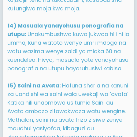
kufungiwa moja kwa moja.
14) Masuala yanayohusu ponografia na
utupu:
Unakumbushwa kuwa jukwaa hili ni la
umma, kuna watoto wenye umri mdogo na
watu wazima wenye zaidi ya miaka 60 na
kuendelea. Hivyo, masuala yote yanayohusu
ponografia na utupu hayaruhusiwi kabisa.
15) Saini na Avata:
Hatuna sheria na kanuni
za uandishi wa saini wala uwekaji wa ‘avata’.
Katika hili unaombwa usitumie Saini au
Avata ambazo zitawakwaza watu wengine.
Mathalan, saini na avata hizo zisiwe zenye
maudhui yasiyofaa, kibaguzi au
zinazohamasisha kutenda makosa ya jinai