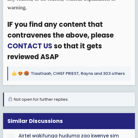
warning.
IF you find any content that
contravenes the above, please
CONTACT US
so that it gets
reviewed ASAP
Tlaatlaah
,
CHIEF PRIEST
,
Rayns
and 303 others
R
e
a
c
Not open for further replies.
t
i
o
n
Similar Discussions
s
:
Airtel wakifunga huduma zao kwenye sim