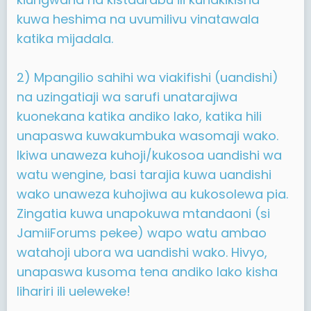
kuwa heshima na uvumilivu vinatawala
katika mijadala.
2) Mpangilio sahihi wa viakifishi (uandishi)
na uzingatiaji wa sarufi unatarajiwa
kuonekana katika andiko lako, katika hili
unapaswa kuwakumbuka wasomaji wako.
Ikiwa unaweza kuhoji/kukosoa uandishi wa
watu wengine, basi tarajia kuwa uandishi
wako unaweza kuhojiwa au kukosolewa pia.
Zingatia kuwa unapokuwa mtandaoni (si
JamiiForums pekee) wapo watu ambao
watahoji ubora wa uandishi wako. Hivyo,
unapaswa kusoma tena andiko lako kisha
lihariri ili ueleweke!