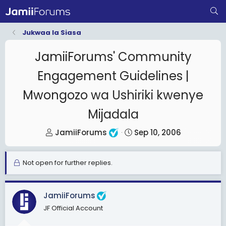
Jukwaa la Siasa
JamiiForums' Community
Engagement Guidelines |
Mwongozo wa Ushiriki kwenye
Mijadala
T
S
JamiiForums
Sep 10, 2006
h
t
r
a
Not open for further replies.
e
r
a
t
d
d
JamiiForums
s
a
JF Official Account
t
t