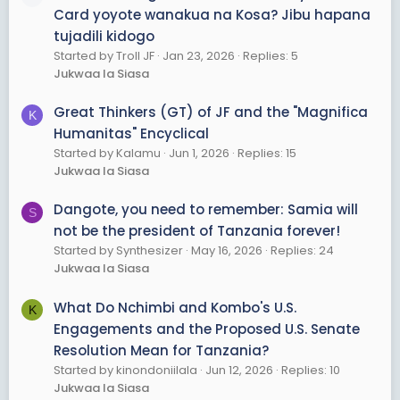
Card yoyote wanakua na Kosa? Jibu hapana
tujadili kidogo
Started by Troll JF
Jan 23, 2026
Replies: 5
Jukwaa la Siasa
Great Thinkers (GT) of JF and the "Magnifica
K
Humanitas" Encyclical
Started by Kalamu
Jun 1, 2026
Replies: 15
Jukwaa la Siasa
Dangote, you need to remember: Samia will
S
not be the president of Tanzania forever!
Started by Synthesizer
May 16, 2026
Replies: 24
Jukwaa la Siasa
What Do Nchimbi and Kombo's U.S.
K
Engagements and the Proposed U.S. Senate
Resolution Mean for Tanzania?
Started by kinondoniilala
Jun 12, 2026
Replies: 10
Jukwaa la Siasa