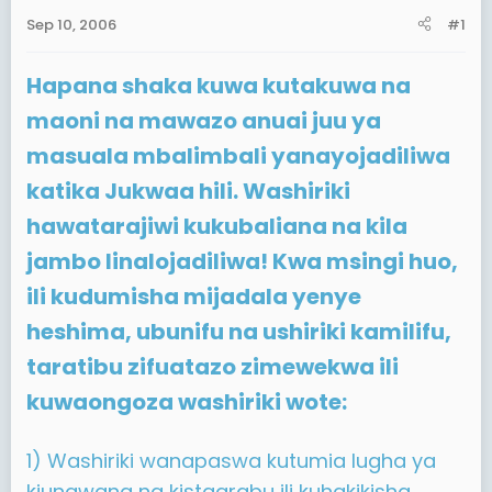
a
e
Sep 10, 2006
#1
r
t
Hapana shaka kuwa kutakuwa na
e
r
maoni na mawazo anuai juu ya
masuala mbalimbali yanayojadiliwa
katika Jukwaa hili. Washiriki
hawatarajiwi kukubaliana na kila
jambo linalojadiliwa! Kwa msingi huo,
ili kudumisha mijadala yenye
heshima, ubunifu na ushiriki kamilifu,
taratibu zifuatazo zimewekwa ili
kuwaongoza washiriki wote:
1) Washiriki wanapaswa kutumia lugha ya
kiungwana na kistaarabu ili kuhakikisha