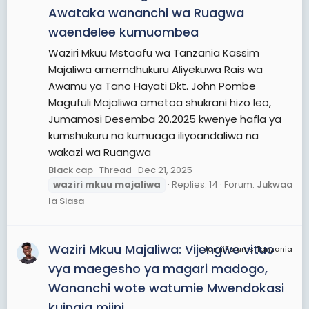
Awataka wananchi wa Ruagwa
waendelee kumuombea
Waziri Mkuu Mstaafu wa Tanzania Kassim
Majaliwa amemdhukuru Aliyekuwa Rais wa
Awamu ya Tano Hayati Dkt. John Pombe
Magufuli Majaliwa ametoa shukrani hizo leo,
Jumamosi Desemba 20.2025 kwenye hafla ya
kumshukuru na kumuaga iliyoandaliwa na
wakazi wa Ruangwa
Black cap
Thread
Dec 21, 2025
waziri
mkuu
majaliwa
Replies: 14
Forum:
Jukwaa
la Siasa
Waziri Mkuu Majaliwa: Vijengwe vituo
JamiiForums Tanzania
vya maegesho ya magari madogo,
Wananchi wote watumie Mwendokasi
kuingia mjini