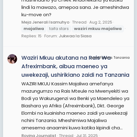
lindi la mawazo, amepoa sana. Je ameshindwa
ku-move on?
Meja Jenerali Isamuhyo
Thread
Aug 2, 2025
majaliwa
taifa stars
waziri
mkuu
majaliwa
Replies: 15
Forum:
Jukwaa la Siasa
Waziri Mkuu akutana na Rais Wa
JamiiForums Tanzania
Afreximbank, aibua maeneo ya
uwekezaji, ushirikiano zaidi na Tanzania
WAZIRI MKUU Kassim Majaliwa amefanya
mazungumzo na Rais Mteule na Mwenyekiti wa
Bodi ya Wakurugenzi wa Benki ya Maendeleo ya
Biashara ya Afrika (Afreximbank), Dkt. George
Elombi na kuainisha maeneo zaidi ya uwekezaji
nchini Tanzania. Mheshimiwa Majaliwa
amesema anaamini kuwa katika kipindi cha...
Roving Journalist
Thread
Jul 31, 2025