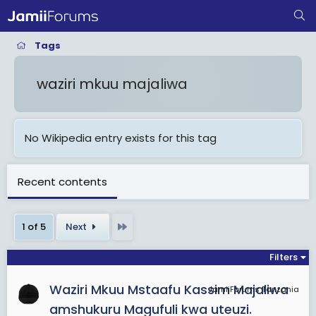
Tags
waziri mkuu majaliwa
No Wikipedia entry exists for this tag
Recent contents
Last
1 of 5
Next
Filters
Waziri Mkuu Mstaafu Kassim Majaliwa
JamiiForums Tanzania
amshukuru Magufuli kwa uteuzi.