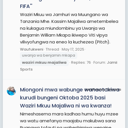
FIFA''
Waziri Mkuu wa Jamhuri wa Muungano wa
Tanzania Mhe. Kassim Majaliwa ametembelea
na kukagua miundombinu ya Uwanja wa
Benjamin William Mkapa ikiwepo Viti vipya
vilivyofungwa na eneo la kuchezea (Pitch).
Waufukweni
Thread
May 17, 2025
uwanja wa benjamin mkapa
waziri
mkuu
majaliwa
Replies: 76
Forum:
Jamii
Sports
Miongoni mwa wabunge wanaotakiwa
JamiiForums Tanzania
kurudi bungeni Oktoba 2025 basi
Waziri Mkuu Majaliwa ni wa kwanza!
Nimeshasema mara kadhaa humu huyu mzee
wa watu amefanya maajabu makubwa sana
Ruangwa tofauti na waheshimiwa wengine