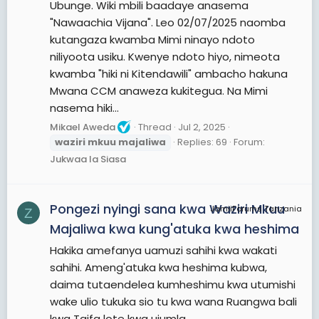
Ubunge. Wiki mbili baadaye anasema
"Nawaachia Vijana". Leo 02/07/2025 naomba
kutangaza kwamba Mimi ninayo ndoto
niliyoota usiku. Kwenye ndoto hiyo, nimeota
kwamba "hiki ni Kitendawili" ambacho hakuna
Mwana CCM anaweza kukitegua. Na Mimi
nasema hiki...
Mikael Aweda
Thread
Jul 2, 2025
waziri
mkuu
majaliwa
Replies: 69
Forum:
Jukwaa la Siasa
Pongezi nyingi sana kwa Waziri Mkuu
JamiiForums Tanzania
Z
Majaliwa kwa kung'atuka kwa heshima
Hakika amefanya uamuzi sahihi kwa wakati
sahihi. Ameng'atuka kwa heshima kubwa,
daima tutaendelea kumheshimu kwa utumishi
wake ulio tukuka sio tu kwa wana Ruangwa bali
kwa Taifa lote kwa ujumla.