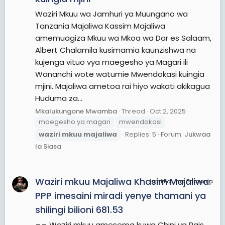
Waziri Mkuu wa Jamhuri ya Muungano wa
Tanzania Majaliwa Kassim Majaliwa
amemuagiza Mkuu wa Mkoa wa Dar es Salaam,
Albert Chalamila kusimamia kaunzishwa na
kujenga vituo vya maegesho ya Magari ili
Wananchi wote watumie Mwendokasi kuingia
mjini. Majaliwa ametoa rai hiyo wakati akikagua
Huduma za...
Mkalukungone Mwamba
Thread
Oct 2, 2025
maegesho ya magari
mwendokasi
waziri
mkuu
majaliwa
Replies: 5
Forum:
Jukwaa
la Siasa
Waziri mkuu Majaliwa Khasim Majaliwa:
JamiiForums Tanzania
PPP imesaini miradi yenye thamani ya
shilingi bilioni 681.53
== Waziri mkuu amesema kuwa Chini ya Rais