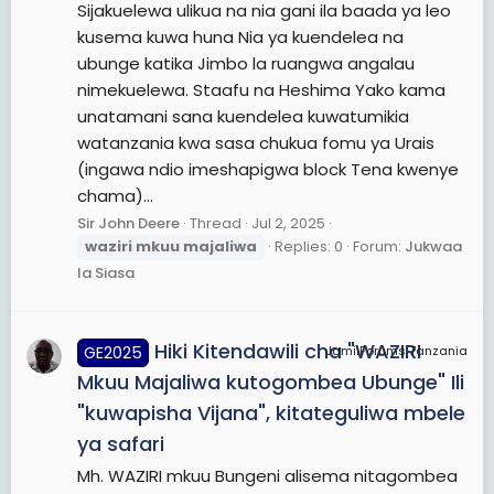
Sijakuelewa ulikua na nia gani ila baada ya leo
kusema kuwa huna Nia ya kuendelea na
ubunge katika Jimbo la ruangwa angalau
nimekuelewa. Staafu na Heshima Yako kama
unatamani sana kuendelea kuwatumikia
watanzania kwa sasa chukua fomu ya Urais
(ingawa ndio imeshapigwa block Tena kwenye
chama)...
Sir John Deere
Thread
Jul 2, 2025
waziri
mkuu
majaliwa
Replies: 0
Forum:
Jukwaa
la Siasa
Hiki Kitendawili cha "WAZIRI
GE2025
JamiiForums Tanzania
Mkuu Majaliwa kutogombea Ubunge" Ili
"kuwapisha Vijana", kitateguliwa mbele
ya safari
Mh. WAZIRI mkuu Bungeni alisema nitagombea