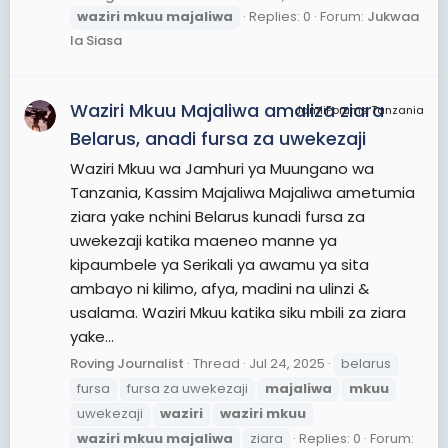
waziri
mkuu
majaliwa
Replies: 0
Forum:
Jukwaa
la Siasa
Waziri Mkuu Majaliwa amaliza ziara
JamiiForums Tanzania
Belarus, anadi fursa za uwekezaji
Waziri Mkuu wa Jamhuri ya Muungano wa
Tanzania, Kassim Majaliwa Majaliwa ametumia
ziara yake nchini Belarus kunadi fursa za
uwekezaji katika maeneo manne ya
kipaumbele ya Serikali ya awamu ya sita
ambayo ni kilimo, afya, madini na ulinzi &
usalama. Waziri Mkuu katika siku mbili za ziara
yake...
Roving Journalist
Thread
Jul 24, 2025
belarus
fursa
fursa za uwekezaji
majaliwa
mkuu
uwekezaji
waziri
waziri
mkuu
waziri
mkuu
majaliwa
ziara
Replies: 0
Forum: