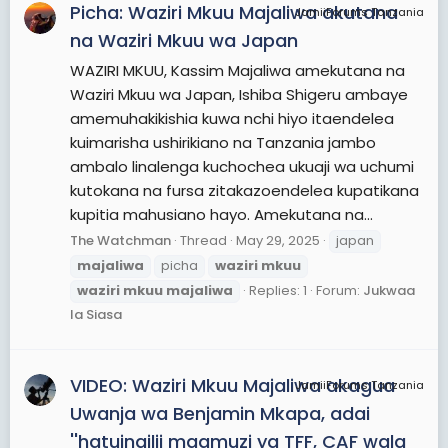
Picha: Waziri Mkuu Majaliwa akutana
JamiiForums Tanzania
na Waziri Mkuu wa Japan
WAZIRI MKUU, Kassim Majaliwa amekutana na
Waziri Mkuu wa Japan, Ishiba Shigeru ambaye
amemuhakikishia kuwa nchi hiyo itaendelea
kuimarisha ushirikiano na Tanzania jambo
ambalo linalenga kuchochea ukuaji wa uchumi
kutokana na fursa zitakazoendelea kupatikana
kupitia mahusiano hayo. Amekutana na...
The Watchman
Thread
May 29, 2025
japan
majaliwa
picha
waziri
mkuu
waziri
mkuu
majaliwa
Replies: 1
Forum:
Jukwaa
la Siasa
VIDEO: Waziri Mkuu Majaliwa akagua
JamiiForums Tanzania
Uwanja wa Benjamin Mkapa, adai
''hatuingilii maamuzi ya TFF, CAF wala