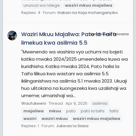
ununuzi wa ndege
waziri
mkuu
majaliwa
Replies: 4
Forum:
Habari na Hoja mchanganyiko
Waziri Mkuu Majaliwa: Pato la Taifa
JamiiForums Tanzania
limekua kwa asilimia 5.5
"Mwenendo wa viashiria vya uchumi na bajeti
katika mwaka 2024/2025 umeendelea kuwa wa
kuridhisha. Katika mwaka 2024, Pato halisi la
Taifa lilikua kwa wastani wa asilimia 5.5
ikilinganishwa na asilimia 5.1 mwaka 2023. Ukuaji
huo ulitokana na kuongezeka kwa uzalishaji wa
umeme; uimarishaji wa...
Waufukweni
Thread
Apr 9, 2025
asilimia
majaliwa
mkuu
pato
pato la taifa
taifa
waziri
waziri
mkuu
waziri
mkuu
majaliwa
Replies: 1
Forum:
Jukwaa la Siasa