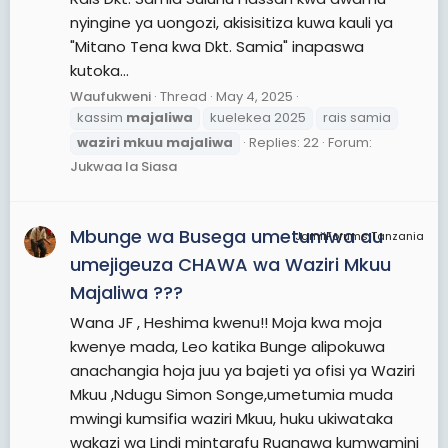
nyingine ya uongozi, akisisitiza kuwa kauli ya
"Mitano Tena kwa Dkt. Samia" inapaswa
kutoka...
Waufukweni
Thread
May 4, 2025
kassim
majaliwa
kuelekea 2025
rais samia
waziri
mkuu
majaliwa
Replies: 22
Forum:
Jukwaa la Siasa
Mbunge wa Busega umetumwa au
JamiiForums Tanzania
umejigeuza CHAWA wa Waziri Mkuu
Majaliwa ???
Wana JF , Heshima kwenu!! Moja kwa moja
kwenye mada, Leo katika Bunge alipokuwa
anachangia hoja juu ya bajeti ya ofisi ya Waziri
Mkuu ,Ndugu Simon Songe,umetumia muda
mwingi kumsifia waziri Mkuu, huku ukiwataka
wakazi wa Lindi mintarafu Ruangwa kumwamini