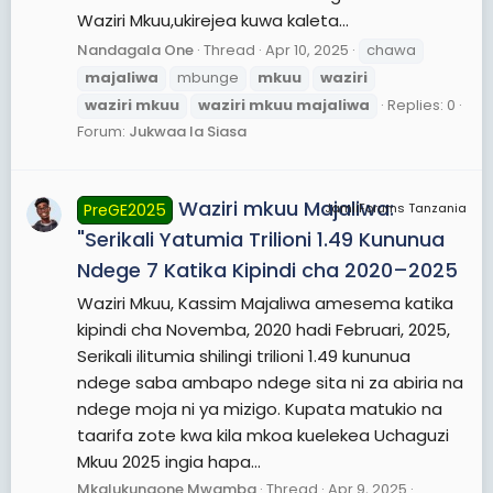
Waziri Mkuu,ukirejea kuwa kaleta...
Nandagala One
Thread
Apr 10, 2025
chawa
majaliwa
mbunge
mkuu
waziri
waziri
mkuu
waziri
mkuu
majaliwa
Replies: 0
Forum:
Jukwaa la Siasa
Waziri mkuu Majaliwa:
PreGE2025
JamiiForums Tanzania
"Serikali Yatumia Trilioni 1.49 Kununua
Ndege 7 Katika Kipindi cha 2020–2025
Waziri Mkuu, Kassim Majaliwa amesema katika
kipindi cha Novemba, 2020 hadi Februari, 2025,
Serikali ilitumia shilingi trilioni 1.49 kununua
ndege saba ambapo ndege sita ni za abiria na
ndege moja ni ya mizigo. Kupata matukio na
taarifa zote kwa kila mkoa kuelekea Uchaguzi
Mkuu 2025 ingia hapa...
Mkalukungone Mwamba
Thread
Apr 9, 2025