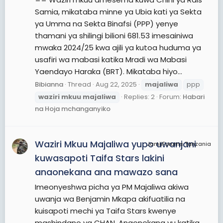
Samia, mikataba minne ya Ubia kati ya Sekta
ya Umma na Sekta Binafsi (PPP) yenye
thamani ya shilingi bilioni 681.53 imesainiwa
mwaka 2024/25 kwa ajili ya kutoa huduma ya
usafiri wa mabasi katika Mradi wa Mabasi
Yaendayo Haraka (BRT). Mikataba hiyo...
Bibianna
Thread
Aug 22, 2025
majaliwa
ppp
waziri
mkuu
majaliwa
Replies: 2
Forum:
Habari
na Hoja mchanganyiko
Waziri Mkuu Majaliwa yupo uwanjani
JamiiForums Tanzania
kuwasapoti Taifa Stars lakini
anaonekana ana mawazo sana
Imeonyeshwa picha ya PM Majaliwa akiwa
uwanja wa Benjamin Mkapa akifuatilia na
kuisapoti mechi ya Taifa Stars kwenye
mashindano ya CHAN. Anaonekana yu katika