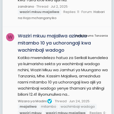
zandrano
Thread
Jul 2, 2025
waziri
mkuu
majaliwa
Replies: 11
Forum:
Habari
na Hoja mchanganyiko
Waziri mkuu majaliwa azindua
JamiiForums Tanzania
W
mitambo 10 ya uchorongaji kwa
wachimbaji wadogo
Katika mwendelezo hatua za Serikali kuendelea
ya kuimarisha sekta ya wachimbaji wadogo
nchini, Waziri Mkuu wa Jamhuri ya Muungano wa
Tanzania, Mhe. Kassim Majaliwa, amezindua
rasmi mitambo 10 ya uchorongaji kwa ajili ya
wachimbaji wadogo yenye thamani ya shilingi
bilioni 12.41 iliyonunuliwa na...
Wizara ya Madini
Thread
Jun 24, 2025
majaliwa
mitambo
wachimbaji wadogo
waziri
mkuu
waziri
mkuu
majaliwa
Replies: 0