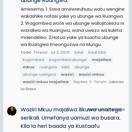
ubunge Ruangwa.
Amesema, 1. Sasa amewaruhusu watu wengine
wakashike nafasi yake ya ubunge wa Ruangwa.
2. Wagombea wote wa ubunge waliojitokeza ni
wazaliwa wa Ruangwa, wana uwezo wa kuleta
maendeleo. 3.Hatua yake ya kuacha ubunge
wa Ruangwa imeongozwa na Mungu.
Yoda
Thread
Jul 3, 2025
kauli
kauli tata
kugombea
kugombea ubunge
majaliwa
mkuu
ruangwa
tata
ubunge
ubunge ruangwa
waziri
waziri
mkuu
waziri
mkuu
majaliwa
Replies: 5
Forum:
Jukwaa
la Siasa
Waziri Mkuu majaliwa ilikuwa unaitega
JamiiForums Tanzania
serikali. Umefanya uamuzi wa busara.
Kila la heri baada ya kustaafu