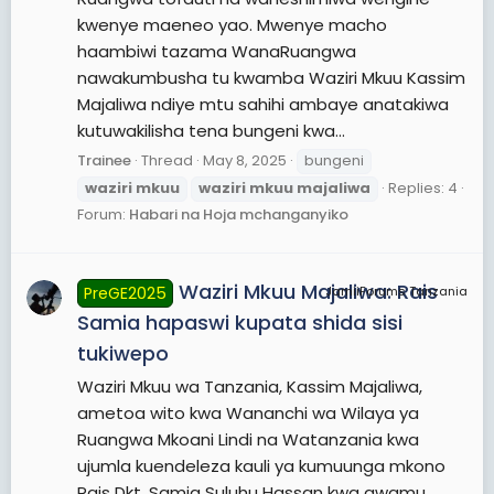
kwenye maeneo yao. Mwenye macho
haambiwi tazama WanaRuangwa
nawakumbusha tu kwamba Waziri Mkuu Kassim
Majaliwa ndiye mtu sahihi ambaye anatakiwa
kutuwakilisha tena bungeni kwa...
Trainee
Thread
May 8, 2025
bungeni
waziri
mkuu
waziri
mkuu
majaliwa
Replies: 4
Forum:
Habari na Hoja mchanganyiko
Waziri Mkuu Majaliwa: Rais
PreGE2025
JamiiForums Tanzania
Samia hapaswi kupata shida sisi
tukiwepo
Waziri Mkuu wa Tanzania, Kassim Majaliwa,
ametoa wito kwa Wananchi wa Wilaya ya
Ruangwa Mkoani Lindi na Watanzania kwa
ujumla kuendeleza kauli ya kumuunga mkono
Rais Dkt. Samia Suluhu Hassan kwa awamu