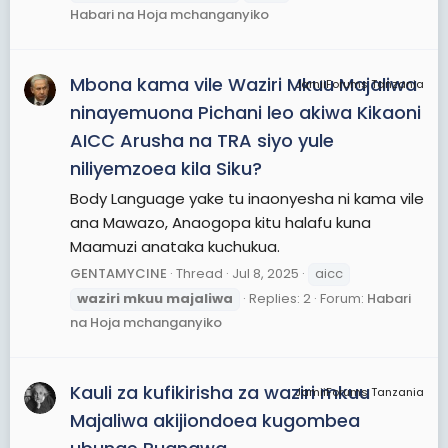
Habari na Hoja mchanganyiko
Mbona kama vile Waziri Mkuu Majaliwa
JamiiForums Tanzania
ninayemuona Pichani leo akiwa Kikaoni
AICC Arusha na TRA siyo yule
niliyemzoea kila Siku?
Body Language yake tu inaonyesha ni kama vile
ana Mawazo, Anaogopa kitu halafu kuna
Maamuzi anataka kuchukua.
GENTAMYCINE
Thread
Jul 8, 2025
aicc
waziri
mkuu
majaliwa
Replies: 2
Forum:
Habari
na Hoja mchanganyiko
Kauli za kufikirisha za waziri mkuu
JamiiForums Tanzania
Majaliwa akijiondoea kugombea