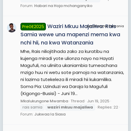
Forum:
Habari na Hoja mchanganyiko
Waziri Mkuu Majaliwa: Rais
PreGE2025
JamiiForums Tanzania
Samia wewe una mapenzi mema kwa
nchi hii, na kwa Watanzania
Mhe, Rais niliojitihada zako za kuratibu na
kujenga miradi yote ulionza nayo na Hayati
Magufuli, na uliniita ukaniambia tumeachana
mzigo huu ni wetu sote pamoja na watanzania,
ni lazima tutekeleza ili miradi hii kukamilika.
Soma Pia: Uzinduzi wa Daraja la Magufuli
(Kigongo-Busisi) - Juni 19...
Mkalukungone Mwamba
Thread
Jun 19, 2025
rais samia
waziri
mkuu
majaliwa
Replies: 22
Forum:
Jukwaa la Siasa