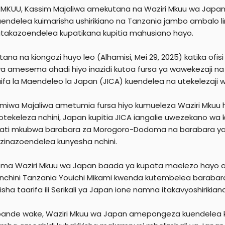
 MKUU, Kassim Majaliwa amekutana na Waziri Mkuu wa Japan
taendelea kuimarisha ushirikiano na Tanzania jambo ambalo 
zitakazoendelea kupatikana kupitia mahusiano hayo.
ana na kiongozi huyo leo (Alhamisi, Mei 29, 2025) katika of
wa amesema ahadi hiyo inazidi kutoa fursa ya wawekezaji n
ifa la Maendeleo la Japan (JICA) kuendelea na utekelezaji 
miwa Majaliwa ametumia fursa hiyo kumueleza Waziri Mkuu 
tekeleza nchini, Japan kupitia JICA iangalie uwezekano wa kus
ati mkubwa barabara za Morogoro-Dodoma na barabara ya K
zinazoendelea kunyesha nchini.
a Waziri Mkuu wa Japan baada ya kupata maelezo hayo a
nchini Tanzania Youichi Mikami kwenda kutembelea barabara h
isha taarifa ili Serikali ya Japan ione namna itakavyoshirikia
ande wake, Waziri Mkuu wa Japan amepongeza kuendelea kui