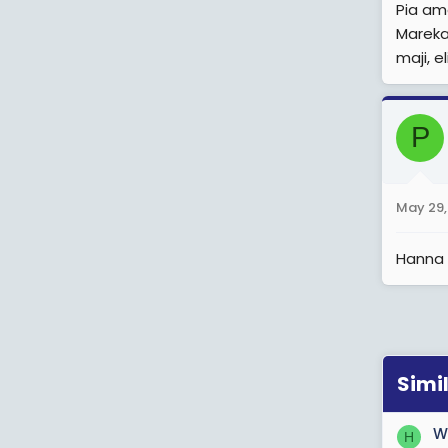
Pia am
Marekan
maji, 
P
May 29,
Hanna 
Simi
W
H