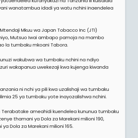
taendelea kufanyakazi na Tanzania ili kuisaidia
kwani wanatambua idadi ya watu nchini inaendelea
 Mtendaji Mkuu wa Japan Tobacco Inc (JTI)
 hiyo, Mutsuo Iwai ambapo pamoja na mambo
ao la tumbaku mkoani Tabora.
nuzi wakubwa wa tumbaku nchini na ndiyo
izuri wakapanua uwekezaji kwa kujenga kiwanda
zania ni nchi ya pili kwa uzalishaji wa tumbaku
imia 25 ya tumbaku yote inayozalishwa nchini.
hi Terabatake ameahidi kuendelea kununua tumbaku
enye thamani ya Dola za Marekani milioni 190,
ya Dola za Marekani milioni 165.