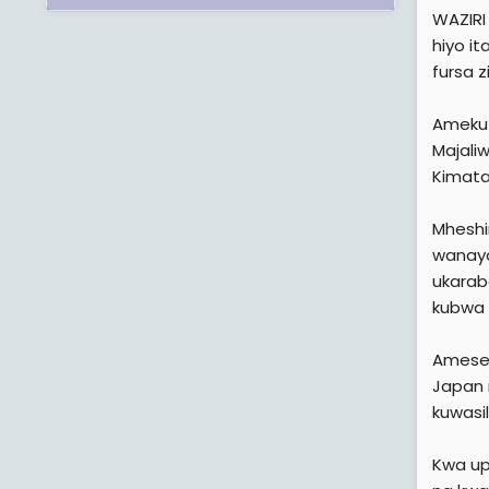
WAZIRI
hiyo i
fursa 
Amekut
Majali
Kimata
Mheshi
wanayo
ukarab
kubwa 
Amesem
Japan 
kuwasil
Kwa up