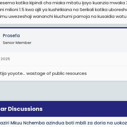
esema katika kipindi cha miaka mitatu ijayo kuanzia mwaka 2
i milioni 1.5 kwa ajili ya kushirikiana na Serikali katika ubor
elimu uwezeshaji wananchi kiuchumi pamoja na kusaidia wat
Prosefa
Senior Member
 2025
tija yoyote... wastage of public resources
lar Discussions
aziri Mkuu Nchemba azindua boti mbili za doria na uokoz