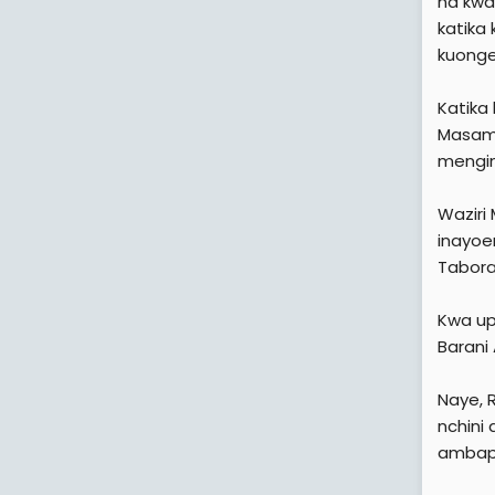
na kwa
katika
kuonge
Katika
Masami
mengin
Waziri
inayoe
Tabora 
Kwa up
Barani
Naye, 
nchini
ambapo