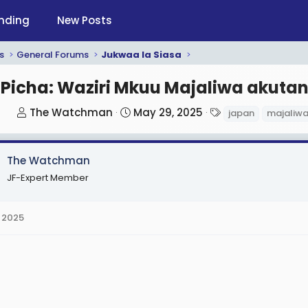
nding
New Posts
s
General Forums
Jukwaa la Siasa
Picha: Waziri Mkuu Majaliwa akuta
T
S
T
The Watchman
May 29, 2025
japan
majaliw
h
t
a
r
a
g
The Watchman
e
r
s
a
t
JF-Expert Member
d
d
s
a
 2025
t
t
a
e
r
t
e