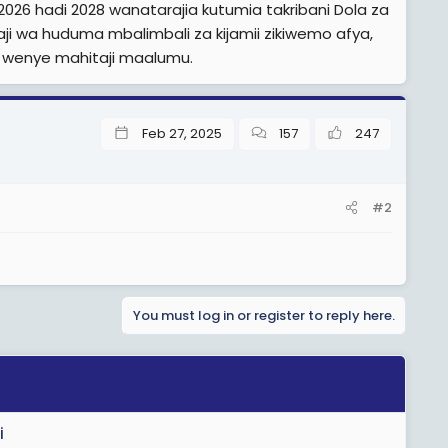
026 hadi 2028 wanatarajia kutumia takribani Dola za
eshaji wa huduma mbalimbali za kijamii zikiwemo afya,
u wenye mahitaji maalumu.
Feb 27, 2025
157
247
#2
You must log in or register to reply here.
i