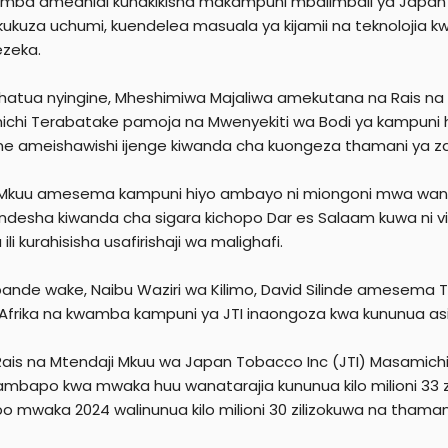
mba ameahidi kuhakikisha makampuni mbalimbali ya Japan ya
 kukuza uchumi, kuendelea masuala ya kijamii na teknolojia 
zeka.
 hatua nyingine, Mheshimiwa Majaliwa amekutana na Rais na
chi Terabatake pamoja na Mwenyekiti wa Bodi ya kampuni
e ameishawishi ijenge kiwanda cha kuongeza thamani ya z
 Mkuu amesema kampuni hiyo ambayo ni miongoni mwa wanu
ndesha kiwanda cha sigara kichopo Dar es Salaam kuwa ni v
ili kurahisisha usafirishaji wa malighafi.
ande wake, Naibu Waziri wa Kilimo, David Silinde amesema Tan
 Afrika na kwamba kampuni ya JTI inaongoza kwa kununua asil
Rais na Mtendaji Mkuu wa Japan Tobacco Inc (JTI) Masamic
 ambapo kwa mwaka huu wanatarajia kununua kilo milioni 33 z
 mwaka 2024 walinunua kilo milioni 30 zilizokuwa na thamani 