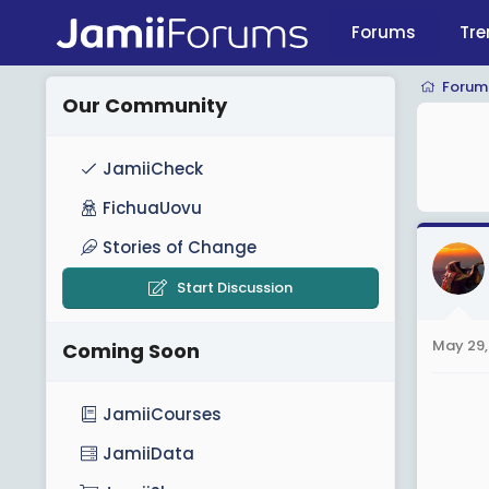
Forums
Tre
Forum
Our Community
JamiiCheck
FichuaUovu
Stories of Change
Start Discussion
May 29,
Coming Soon
JamiiCourses
JamiiData