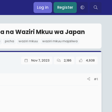
Log in
Register
na na Waziri Mkuu wa Japan
a
picha
waziri mkuu
waziri mkuu majaliwa
Nov 7, 2023
2,186
4,938
#1