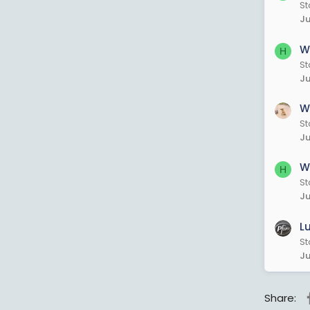
St
Ju
W
H
St
Ju
W
St
Ju
W
H
St
Ju
L
St
Ju
Share: