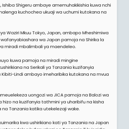
, Ishiba Shigeru ambaye amemuhakikishia kuwa nchi
linalenga kuchochea ukuaji wa uchumi kutokana na
isi ya Waziri Mkuu Tokyo, Japan, ambapo Mheshimiwa
a wafanyabiashara wa Japan pamoja na Shirika la
wa miradi mbalimbali ya maendeleo.
huyo kuwa pamoja na miradi mingine
hirikiana na Serikali ya Tanzania kuzifanyia
ibiti-Lindi ambayo imeharibika kutokana na mvua
meuelekeza uongozi wa JICA pamoja na Balozi wa
izo na kuzifanyia tathmini ya uharibifu na kisha
na na Tanzania katika utekelezaji wake.
marika kwa ushirikiano kati ya Tanzania na Japan