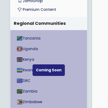
JamiiShop
Premium Content
Regional Communities
Tanzania
Uganda
Kenya
Rwanda
Coming Soon
DRC
Zambia
Zimbabwe