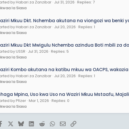
arted by Habari za Zanzibar
Jul 31, 2026
Replies: 7
kwaa la Siasa
aziri Mkuu Dkt. Nchemba akutana na viongozi wa benki 
arted by Habari za Zanzibar
Jul 20, 2026
Replies: 1
kwaa la Siasa
aziri Mkuu Dkt Mwigulu Nchemba azindua Boti mbili za do
arted by USSR
Jul 31, 2026
Replies: 5
kwaa la Siasa
aziri Kombo akutana na katibu mkuu wa OACPS, wakazia 
arted by Habari za Zanzibar
Jul 20, 2026
Replies: 1
kwaa la Siasa
uhaga Mpina, Uso kwa Uso na Waziri Mkuu Mstaafu, Majal
arted by Pfizer
Mar 1, 2026
Replies: 0
kwaa la Siasa
Facebook
X
Bluesky
LinkedIn
Reddit
WhatsApp
Email
Link