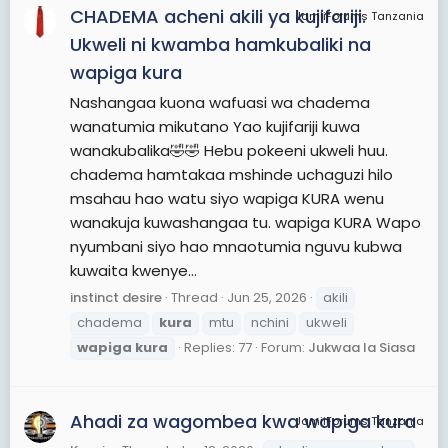
CHADEMA acheni akili ya kujifariji.
JamiiForums Tanzania
Ukweli ni kwamba hamkubaliki na
wapiga kura
Nashangaa kuona wafuasi wa chadema
wanatumia mikutano Yao kujifariji kuwa
wanakubalika🤣🤣 Hebu pokeeni ukweli huu.
chadema hamtakaa mshinde uchaguzi hilo
msahau hao watu siyo wapiga KURA wenu
wanakuja kuwashangaa tu. wapiga KURA Wapo
nyumbani siyo hao mnaotumia nguvu kubwa
kuwaita kwenye...
instinct desire
Thread
Jun 25, 2026
akili
chadema
kura
mtu
nchini
ukweli
wapiga
kura
Replies: 77
Forum:
Jukwaa la Siasa
Ahadi za wagombea kwa wapiga kura
JamiiForums Tanzania