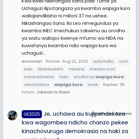
Kwa kweli nilishangaa sana pale Tume ya
Uchaguzi ilipotangaza ya kwamba wapiga kura
waliojiandikisha ni milioni 37 na ushee.
Nikashangaa Sana. Ila Leo nimegundua ya
kwamba INEC imechukua takwimu au orodha
ya watu waliopo kwenye mfumo wa NIDA na
kuwafanya kwamba ndio wapiga kura wa
uchaguzi...
econonist
Thread
Aug 22, 2025
automatic
ccm
inec
kitambulisho
mwana
mwana ccm
mwanachama
nida
orodha ya
wapiga
kura
uanachama
wapiga
kura
wote
Replies: 116
Forum:
Jukwaa la Siasa
Je, uchawa au kujipendekeza
GE2025
JamiiForums Tanzania
kwa wagombea ndicho chanzo pekee
kinachovuruga demokrasia na haki za