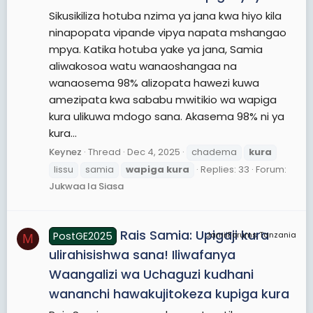
Sikusikiliza hotuba nzima ya jana kwa hiyo kila
ninapopata vipande vipya napata mshangao
mpya. Katika hotuba yake ya jana, Samia
aliwakosoa watu wanaoshangaa na
wanaosema 98% alizopata hawezi kuwa
amezipata kwa sababu mwitikio wa wapiga
kura ulikuwa mdogo sana. Akasema 98% ni ya
kura...
Keynez
Thread
Dec 4, 2025
chadema
kura
lissu
samia
wapiga
kura
Replies: 33
Forum:
Jukwaa la Siasa
Rais Samia: Upigaji kura
PostGE2025
JamiiForums Tanzania
M
ulirahisishwa sana! Iliwafanya
Waangalizi wa Uchaguzi kudhani
wananchi hawakujitokeza kupiga kura