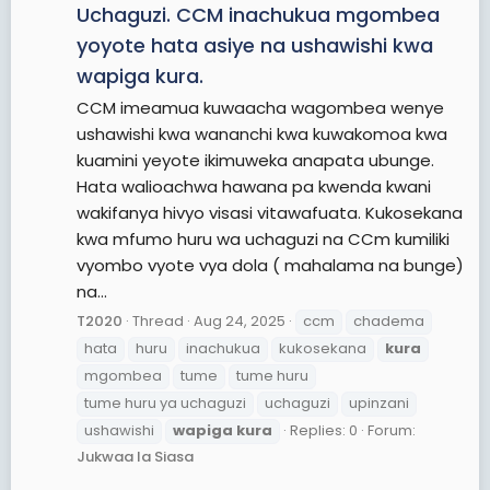
Uchaguzi. CCM inachukua mgombea
yoyote hata asiye na ushawishi kwa
wapiga kura.
CCM imeamua kuwaacha wagombea wenye
ushawishi kwa wananchi kwa kuwakomoa kwa
kuamini yeyote ikimuweka anapata ubunge.
Hata walioachwa hawana pa kwenda kwani
wakifanya hivyo visasi vitawafuata. Kukosekana
kwa mfumo huru wa uchaguzi na CCm kumiliki
vyombo vyote vya dola ( mahalama na bunge)
na...
T2020
Thread
Aug 24, 2025
ccm
chadema
hata
huru
inachukua
kukosekana
kura
mgombea
tume
tume huru
tume huru ya uchaguzi
uchaguzi
upinzani
ushawishi
wapiga
kura
Replies: 0
Forum:
Jukwaa la Siasa