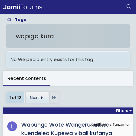
Tags
wapiga kura
No Wikipedia entry exists for this tag
Recent contents
Last
1 of 12
Next
Filters
Wabunge Wote Wangeruhusiwa
JamiiForums Tanzania
L
kuendelea Kupewa vibali kufanya