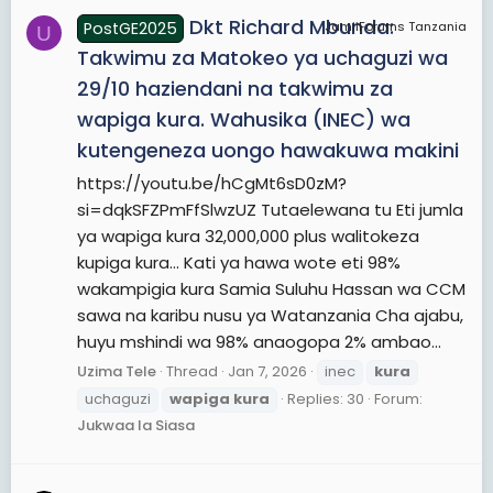
Dkt Richard Mbunda:
PostGE2025
JamiiForums Tanzania
U
Takwimu za Matokeo ya uchaguzi wa
29/10 haziendani na takwimu za
wapiga kura. Wahusika (INEC) wa
kutengeneza uongo hawakuwa makini
https://youtu.be/hCgMt6sD0zM?
si=dqkSFZPmFfSlwzUZ Tutaelewana tu Eti jumla
ya wapiga kura 32,000,000 plus walitokeza
kupiga kura... Kati ya hawa wote eti 98%
wakampigia kura Samia Suluhu Hassan wa CCM
sawa na karibu nusu ya Watanzania Cha ajabu,
huyu mshindi wa 98% anaogopa 2% ambao...
Uzima Tele
Thread
Jan 7, 2026
inec
kura
uchaguzi
wapiga
kura
Replies: 30
Forum:
Jukwaa la Siasa