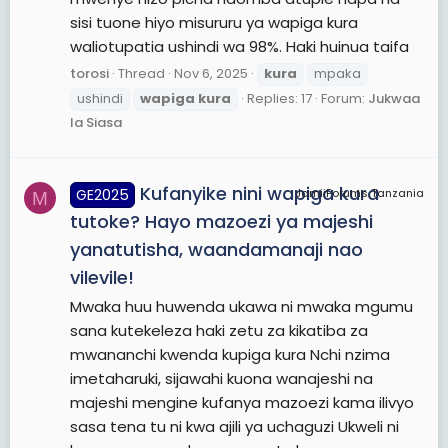
sisi tuone hiyo misururu ya wapiga kura
waliotupatia ushindi wa 98%. Haki huinua taifa
torosi
Thread
Nov 6, 2025
kura
mpaka
ushindi
wapiga
kura
Replies: 17
Forum:
Jukwaa
la Siasa
Kufanyike nini wapiga kura
GE2025
JamiiForums Tanzania
M
tutoke? Hayo mazoezi ya majeshi
yanatutisha, waandamanaji nao
vilevile!
Mwaka huu huwenda ukawa ni mwaka mgumu
sana kutekeleza haki zetu za kikatiba za
mwananchi kwenda kupiga kura Nchi nzima
imetaharuki, sijawahi kuona wanajeshi na
majeshi mengine kufanya mazoezi kama ilivyo
sasa tena tu ni kwa ajili ya uchaguzi Ukweli ni