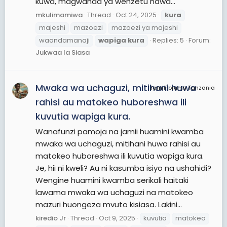
kuwa, magwanda ya wenzetu hawa...
mkulimamiwa
Thread
Oct 24, 2025
kura
majeshi
mazoezi
mazoezi ya majeshi
waandamanaji
wapiga
kura
Replies: 5
Forum:
Jukwaa la Siasa
Mwaka wa uchaguzi, mitihani huwa
JamiiForums Tanzania
rahisi au matokeo huboreshwa ili
kuvutia wapiga kura.
Wanafunzi pamoja na jamii huamini kwamba
mwaka wa uchaguzi, mitihani huwa rahisi au
matokeo huboreshwa ili kuvutia wapiga kura.
Je, hii ni kweli? Au ni kasumba isiyo na ushahidi?
Wengine huamini kwamba serikali haitaki
lawama mwaka wa uchaguzi na matokeo
mazuri huongeza mvuto kisiasa. Lakini...
kiredio Jr
Thread
Oct 9, 2025
kuvutia
matokeo