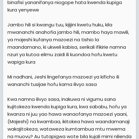
binafisi yananifanya niogope hata kwenda kupiga
kura yenyewe
Jambo hili si kwangu tuu, kijijini kwetu huku, kila
mwananchi anahofia jambo hili, mambo haya mawili,
ya majeshi kufanya mazoezi na tishio la
maandamano, ki ukweli kabisa, serikali ifikirie namna
nzuri ya kutoa elimu zaidi ili kuondoa hofu kwetu
wapiga kura
Mi nadhani, Jeshi lingefanya mazoezi ya kificho ili
wananchi tusijae hofu kama ilivyo sasa
Kwa namna ilivyo sasa, inakuwa ni vigumu sana
kujitokeza kwenda kupiga kura, kwa sababu, hofu ya
kwanza ni juu yao hawa wanaofanya mazoezi yaani,
(Majeshi) na kwambaa, ikitokea hawa waandamanaji
wakajitokeza, wataweza kumtambua mtu mwema
na muovu? Au tutapigwa wote bila kujali mimi nilienda