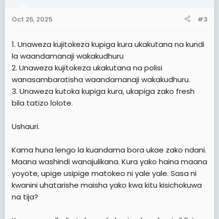
o
n
Oct 25, 2025
#3
s
:
1. Unaweza kujitokeza kupiga kura ukakutana na kundi
la waandamanaji wakakudhuru
2. Unaweza kujitokeza ukakutana na polisi
wanasambaratisha waandamanaji wakakudhuru.
3. Unaweza kutoka kupiga kura, ukapiga zako fresh
bila tatizo lolote.
Ushauri.
Kama huna lengo la kuandama bora ukae zako ndani.
Maana washindi wanajulikana. Kura yako haina maana
yoyote, upige usipige matokeo ni yale yale. Sasa ni
kwanini uhatarishe maisha yako kwa kitu kisichokuwa
na tija?