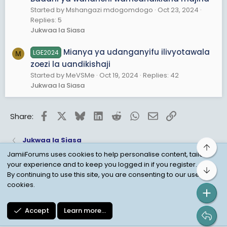
Started by Mshangazi mdogomdogo
Oct 23, 2024
Replies: 5
Jukwaa la Siasa
Mianya ya udanganyifu ilivyotawala
LGE2024
M
zoezi la uandikishaji
Started by MeVSMe
Oct 19, 2024
Replies: 42
Jukwaa la Siasa
Facebook
X
Bluesky
LinkedIn
Reddit
WhatsApp
Email
Link
Share:
Jukwaa la Siasa
Top
JamiiForums uses cookies to help personalise content, tailor
your experience and to keep you logged in if you register.
Bot
Child Protection Policy
Personal Data Protection
By continuing to use this site, you are consenting to our use of
cookies.
Contact us
Terms
Privacy Policy
Help
Accept
Learn more…