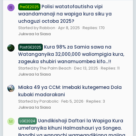
Polisi watatofautisha vipi
PreGE2025
R
waandamanaji na wapiga kura siku ya
uchaguzi octoba 2025?
Started by Rabbon
Apr 8, 2025
Replies: 170
Jukwaa la Siasa
Kura 98% za Samia sawa na
PostGE2025
Watanganyika 32,000,000 waliompigia kura,
zageuka shubiri wanamuombea kifo...!!
Started by The Palm Beach
Dec 13, 2025
Replies: 11
Jukwaa la Siasa
Miaka 49 ya CCM: Imebaki kutegemea Dola
kubaki madarakani
Started by Parabolic
Feb 5, 2026
Replies: 3
Jukwaa la Siasa
Uandikishaji Daftari la Wapiga Kura
LGE2024
M
umefanyika kihuni Halmashauri ya Songea.
Baadhi ya wananchi wameandikiana majina