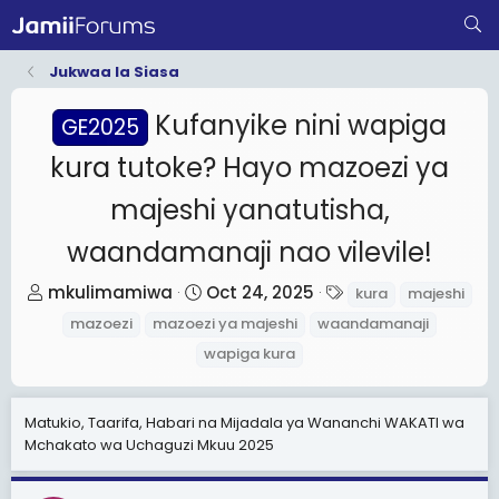
Jukwaa la Siasa
Kufanyike nini wapiga
GE2025
kura tutoke? Hayo mazoezi ya
majeshi yanatutisha,
waandamanaji nao vilevile!
T
S
T
mkulimamiwa
Oct 24, 2025
kura
majeshi
h
t
a
mazoezi
mazoezi ya majeshi
waandamanaji
r
a
g
wapiga kura
e
r
s
a
t
Matukio, Taarifa, Habari na Mijadala ya Wananchi WAKATI wa
d
d
Mchakato wa Uchaguzi Mkuu 2025
s
a
t
t