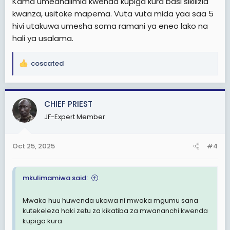
Kama umedhalimia kwenda kupiga kura basi sikilizia
kwanza, usitoke mapema. Vuta vuta mida yaa saa 5
hivi utakuwa umesha soma ramani ya eneo lako na
hali ya usalama.
coscated
R
e
a
c
CHIEF PRIEST
t
JF-Expert Member
i
o
n
Oct 25, 2025
#4
s
:
mkulimamiwa said:
Mwaka huu huwenda ukawa ni mwaka mgumu sana
kutekeleza haki zetu za kikatiba za mwananchi kwenda
kupiga kura