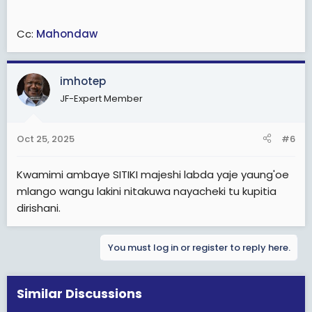
kujitokeza kwenda kupiga kura, kwa sababu, hofu ya
kwanza ni juu yao hawa wanaofanya mazoezi yaani,
Cc:
Mahondaw
(Majeshi) na kwambaa, ikitokea hawa waandamanaji
wakajitokeza, wataweza kumtambua mtu mwema na
muovu? Au tutapigwa wote bila kujali mimi nilienda
kupiga kura?
imhotep
JF-Expert Member
Oct 25, 2025
#6
Kwamimi ambaye SITIKI majeshi labda yaje yaung'oe
mlango wangu lakini nitakuwa nayacheki tu kupitia
dirishani.
You must log in or register to reply here.
Similar Discussions