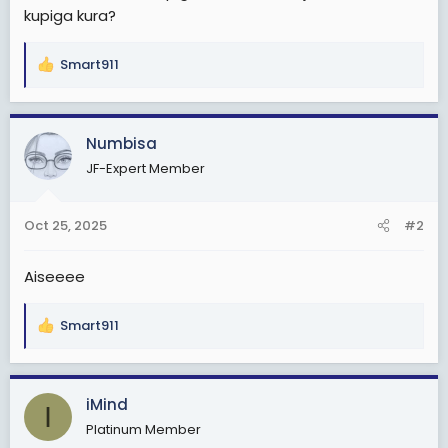
kupiga kura?
Smart911
R
e
a
c
Numbisa
t
JF-Expert Member
i
o
n
Oct 25, 2025
#2
s
:
Aiseeee
Smart911
R
e
a
c
iMind
I
t
Platinum Member
i