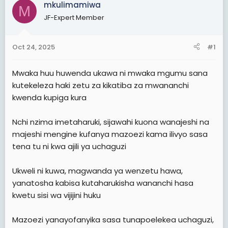
a
e
mkulimamiwa
M
r
JF-Expert Member
t
e
Oct 24, 2025
#1
r
Mwaka huu huwenda ukawa ni mwaka mgumu sana
kutekeleza haki zetu za kikatiba za mwananchi
kwenda kupiga kura
Nchi nzima imetaharuki, sijawahi kuona wanajeshi na
majeshi mengine kufanya mazoezi kama ilivyo sasa
tena tu ni kwa ajili ya uchaguzi
Ukweli ni kuwa, magwanda ya wenzetu hawa,
yanatosha kabisa kutaharukisha wananchi hasa
kwetu sisi wa vijijini huku
Mazoezi yanayofanyika sasa tunapoelekea uchaguzi,