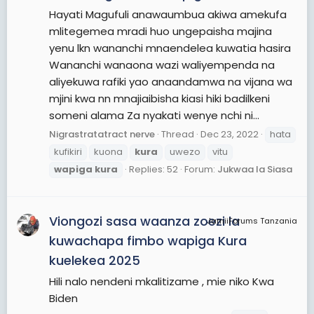
Hayati Magufuli anawaumbua akiwa amekufa
mlitegemea mradi huo ungepaisha majina
yenu lkn wananchi mnaendelea kuwatia hasira
Wananchi wanaona wazi waliyempenda na
aliyekuwa rafiki yao anaandamwa na vijana wa
mjini kwa nn mnajiaibisha kiasi hiki badilkeni
someni alama Za nyakati wenye nchi ni...
Nigrastratatract nerve
Thread
Dec 23, 2022
hata
kufikiri
kuona
kura
uwezo
vitu
wapiga
kura
Replies: 52
Forum:
Jukwaa la Siasa
Viongozi sasa waanza zoezi la
JamiiForums Tanzania
kuwachapa fimbo wapiga Kura
kuelekea 2025
Hili nalo nendeni mkalitizame , mie niko Kwa
Biden