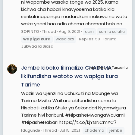
ni Wapambe wasaka tonge wa 2025. Kama
kichwa cha habari kinavyosema katika kila
serikali inapoingia madarakani inakuwa na watu
wake yaani hao ndio chama chamani hakuna...
SOPINTO
Thread
Aug 9, 2021
ccm
samia suluhu
wapiga
kura
wasaidizi
Replies: 50
Forum:
Jukwaa la Siasa
Jembe kiboko lilimaliza CHADEMA
JamiiForums Tanzania
likifundisha watoto wa wapiga kura
Tarime
Waziri wa Ujenzi na Uchukuzi na Mbunge wa
Tarime Mwita Waitara akifundisha somo la
Hisabati katika Shule ya Sekondari Nyamwigura
Tarime hivi karibuni. #NipasheMwangaWaJamii
#NipasheHabari https://t.co/kjYGNCmYC7
Idugunde
Thread
Jul 15, 2021
chadema
jembe