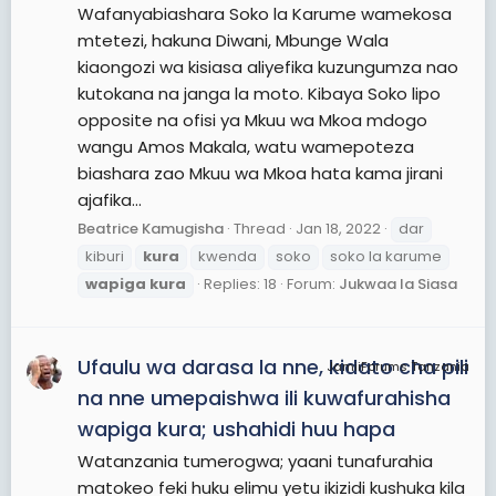
Wafanyabiashara Soko la Karume wamekosa
mtetezi, hakuna Diwani, Mbunge Wala
kiaongozi wa kisiasa aliyefika kuzungumza nao
kutokana na janga la moto. Kibaya Soko lipo
opposite na ofisi ya Mkuu wa Mkoa mdogo
wangu Amos Makala, watu wamepoteza
biashara zao Mkuu wa Mkoa hata kama jirani
ajafika...
Beatrice Kamugisha
Thread
Jan 18, 2022
dar
kiburi
kura
kwenda
soko
soko la karume
wapiga
kura
Replies: 18
Forum:
Jukwaa la Siasa
Ufaulu wa darasa la nne, kidato cha pili
JamiiForums Tanzania
na nne umepaishwa ili kuwafurahisha
wapiga kura; ushahidi huu hapa
Watanzania tumerogwa; yaani tunafurahia
matokeo feki huku elimu yetu ikizidi kushuka kila