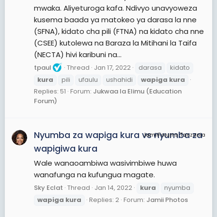
mwaka. Aliyeturoga kafa. Ndivyo unavyoweza
kusema baada ya matokeo ya darasa la nne
(SFNA), kidato cha pili (FTNA) na kidato cha nne
(CSEE) kutolewa na Baraza la Mitihani la Taifa
(NECTA) hivi karibuni na...
tpaul
Thread
Jan 17, 2022
darasa
kidato
kura
pili
ufaulu
ushahidi
wapiga
kura
Replies: 51
Forum:
Jukwaa la Elimu (Education
Forum)
Nyumba za wapiga kura vs nyumba za
JamiiForums Tanzania
wapigiwa kura
Wale wanaoambiwa wasivimbiwe huwa
wanafunga na kufungua magate.
Sky Eclat
Thread
Jan 14, 2022
kura
nyumba
wapiga
kura
Replies: 2
Forum:
Jamii Photos