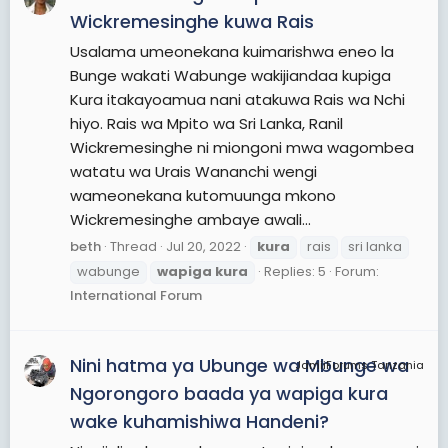
Wickremesinghe kuwa Rais
Usalama umeonekana kuimarishwa eneo la
Bunge wakati Wabunge wakijiandaa kupiga
Kura itakayoamua nani atakuwa Rais wa Nchi
hiyo. Rais wa Mpito wa Sri Lanka, Ranil
Wickremesinghe ni miongoni mwa wagombea
watatu wa Urais Wananchi wengi
wameonekana kutomuunga mkono
Wickremesinghe ambaye awali...
beth
Thread
Jul 20, 2022
kura
rais
sri lanka
wabunge
wapiga
kura
Replies: 5
Forum:
International Forum
Nini hatma ya Ubunge wa Mbunge wa
JamiiForums Tanzania
Ngorongoro baada ya wapiga kura
wake kuhamishiwa Handeni?