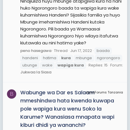
Ninajiuliza huyu mbunge atapigiwa kura na nani
huko Ngorongoro baada ta wapiga kura wake
kuhamishiwa Handeni? Sijasikia familia ya huyo
Mbunge imehamishiwa Handeni kutoka
Ngorongoro. Pili baada ya Wamaasai
kuhamishwa Ngorongoro hiyo wilaya itafutwa
kiutawala au nini hatima yake?
peno hasegawa
Thread
Jun 17, 2022
baada
handeni
hatima
kura
mbunge
ngorongoro
ubunge
wake
wapiga
kura
Replies: 15
Forum:
Jukwaa la Siasa
Wabunge wa Dar es Salaam
JamiiForums Tanzania
B
mmeshindwa hata kwenda kuwapa
pole wapiga kura wenu Soko la
Karume? Wanasiasa mnapata wapi
kiburi dhidi ya wananchi?