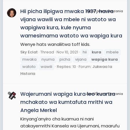
Hii picha ilipigwa mwaka 1937, hawa
JamiiForums Tanzania
vijana wawili wa mbele ni watoto wa
wapigiwa kura, kule nyuma
wamesimama watoto wa wapiga kura
Wenye hats wanaliitwa toff kids.
Sky Eclat
Thread
Nov 10, 2021
hii
kura
mbele
mwaka
nyuma
picha
vijana
wapiga
kura
watoto
wawili
Replies: 10
Forum:
Jukwaa la
Historia
Wajerumani wapiga kura leo kuanza
JamiiForums Tanzania
mchakato wa kumtafuta mrithi wa
Angela Merkel
Kinyang'anyiro cha kuamua ni nani
atakayemrithi Kansela wa Ujerumani, maarufu