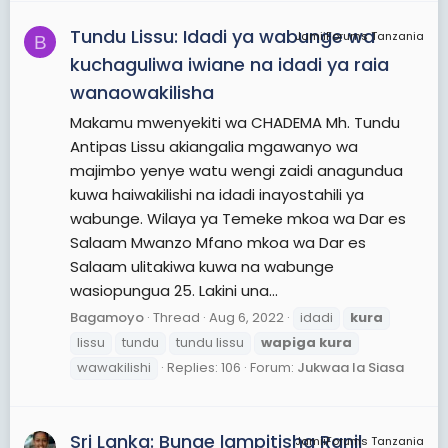
Tundu Lissu: Idadi ya wabunge wa
JamiiForums Tanzania
B
kuchaguliwa iwiane na idadi ya raia
wanaowakilisha
Makamu mwenyekiti wa CHADEMA Mh. Tundu
Antipas Lissu akiangalia mgawanyo wa
majimbo yenye watu wengi zaidi anagundua
kuwa haiwakilishi na idadi inayostahili ya
wabunge. Wilaya ya Temeke mkoa wa Dar es
Salaam Mwanzo Mfano mkoa wa Dar es
Salaam ulitakiwa kuwa na wabunge
wasiopungua 25. Lakini una...
Bagamoyo
Thread
Aug 6, 2022
idadi
kura
lissu
tundu
tundu lissu
wapiga
kura
wawakilishi
Replies: 106
Forum:
Jukwaa la Siasa
Sri Lanka: Bunge lampitisha Ranil
JamiiForums Tanzania