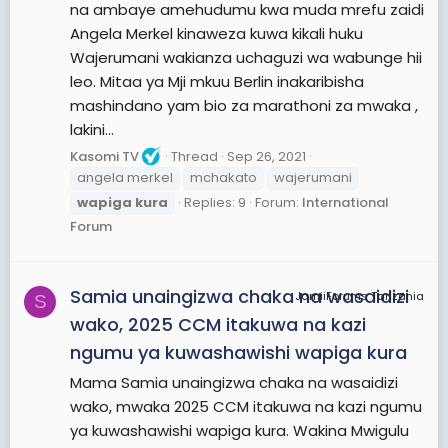
na ambaye amehudumu kwa muda mrefu zaidi
Angela Merkel kinaweza kuwa kikali huku
Wajerumani wakianza uchaguzi wa wabunge hii
leo. Mitaa ya Mji mkuu Berlin inakaribisha
mashindano yam bio za marathoni za mwaka ,
lakini...
Kasomi TV
Thread
Sep 26, 2021
angela merkel
mchakato
wajerumani
wapiga
kura
Replies: 9
Forum:
International
Forum
Samia unaingizwa chaka na wasaidizi
JamiiForums Tanzania
S
wako, 2025 CCM itakuwa na kazi
ngumu ya kuwashawishi wapiga kura
Mama Samia unaingizwa chaka na wasaidizi
wako, mwaka 2025 CCM itakuwa na kazi ngumu
ya kuwashawishi wapiga kura. Wakina Mwigulu