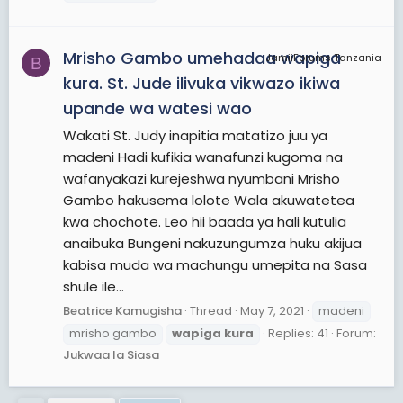
Mrisho Gambo umehadaa wapiga
JamiiForums Tanzania
B
kura. St. Jude ilivuka vikwazo ikiwa
upande wa watesi wao
Wakati St. Judy inapitia matatizo juu ya
madeni Hadi kufikia wanafunzi kugoma na
wafanyakazi kurejeshwa nyumbani Mrisho
Gambo hakusema lolote Wala akuwatetea
kwa chochote. Leo hii baada ya hali kutulia
anaibuka Bungeni nakuzungumza huku akijua
kabisa muda wa machungu umepita na Sasa
shule ile...
Beatrice Kamugisha
Thread
May 7, 2021
madeni
mrisho gambo
wapiga
kura
Replies: 41
Forum:
Jukwaa la Siasa