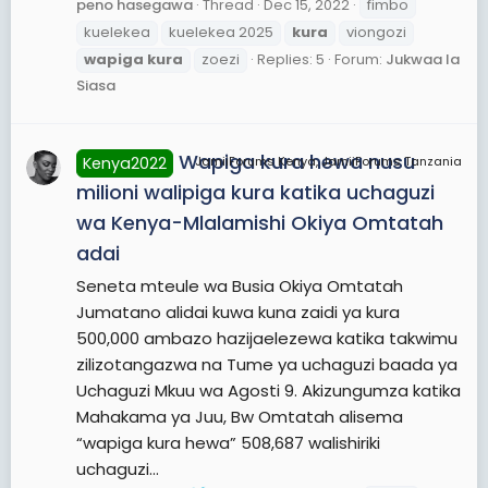
peno hasegawa
Thread
Dec 15, 2022
fimbo
kuelekea
kuelekea 2025
kura
viongozi
wapiga
kura
zoezi
Replies: 5
Forum:
Jukwaa la
Siasa
Wapiga kura hewa nusu
Kenya2022
JamiiForums Kenya, JamiiForums Tanzania
milioni walipiga kura katika uchaguzi
wa Kenya-Mlalamishi Okiya Omtatah
adai
Seneta mteule wa Busia Okiya Omtatah
Jumatano alidai kuwa kuna zaidi ya kura
500,000 ambazo hazijaelezewa katika takwimu
zilizotangazwa na Tume ya uchaguzi baada ya
Uchaguzi Mkuu wa Agosti 9. Akizungumza katika
Mahakama ya Juu, Bw Omtatah alisema
“wapiga kura hewa” 508,687 walishiriki
uchaguzi...