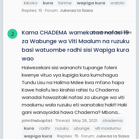
kiboko
kura
tarime
wapiga
kura
watoto
Replies: 10
Forum:
Jukwaa la Siasa
Kama CHADEMA wamekataa nafasi 19
JamiiForums Tanzania
J
za Wabunge wa Viti Maalum na ruzuku
basi watuombe radhi sisi Wapiga kura
wao
Haiwezekani sisi wananchi tupange foleni
kwenye vituo vya kupigia kura kumchagua
Tundu Lisu na Halima Mdee kwa mfano hapa
Kawe halafu leo kirahisi rahisi tu Chadema
wanadai hawazitaki nafasi za ubunge wa viti
maalumu wala ruzuku eti wanataka haki!! Haki
gani wanayoidai hawa Chadema? Mbona...
johnthebaptist
Thread
May 26, 2021
chadema
kura
radhi
ruzuku
ubunge
viti maalumu
wapiga
kura
Replies: 75
Forum:
Jukwaa la Siasa