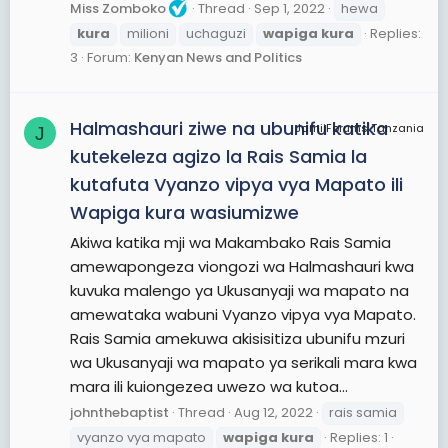
Miss Zomboko
Thread
Sep 1, 2022
hewa
kura
milioni
uchaguzi
wapiga
kura
Replies:
3
Forum:
Kenyan News and Politics
Halmashauri ziwe na ubunifu katika
JamiiForums Tanzania
J
kutekeleza agizo la Rais Samia la
kutafuta Vyanzo vipya vya Mapato ili
Wapiga kura wasiumizwe
Akiwa katika mji wa Makambako Rais Samia
amewapongeza viongozi wa Halmashauri kwa
kuvuka malengo ya Ukusanyaji wa mapato na
amewataka wabuni Vyanzo vipya vya Mapato.
Rais Samia amekuwa akisisitiza ubunifu mzuri
wa Ukusanyaji wa mapato ya serikali mara kwa
mara ili kuiongezea uwezo wa kutoa...
johnthebaptist
Thread
Aug 12, 2022
rais samia
vyanzo vya mapato
wapiga
kura
Replies: 1