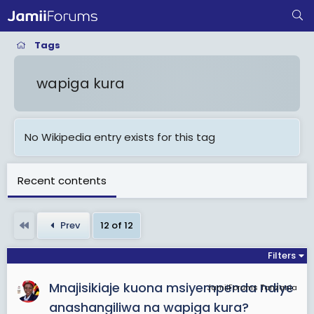
Tags
wapiga kura
No Wikipedia entry exists for this tag
Recent contents
First
Prev
12 of 12
Filters
Mnajisikiaje kuona msiyempenda ndiye
JamiiForums Tanzania
anashangiliwa na wapiga kura?