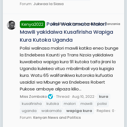
Forum:
Jukwaa la Siasa
Polisi Wakamata Malori
Kenya2022
JamiiForums Kenya, JamiiForums Tanzania
Mawili yakidaiwa Kusafirisha Wapiga
Kura Kutoka Uganda
Polisi walinasa malori mawili katika eneo bunge
la Endebess Kaunti ya Trans Nzoia yakidaiwa
kuwabeba wapiga kura 91 kutoka taifa jirani la
Uganda kulekea vituo mbalimbali vya kupigia
kura. Watu 65 walifanikiwa kutoroka kufuatia
usaidizi wa Mbunge wa Endebess Robert
Pukose ambaye alipaza kilio...
Miss Zomboko
Thread
Aug 10, 2022
kura
kusafirisha
kutoka
malori
mawili
polisi
uganda
wakamata
wapiga
kura
Replies: 0
Forum:
Kenyan News and Politics