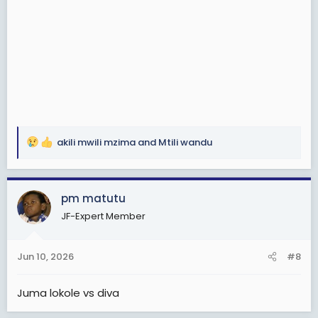
akili mwili mzima
and
Mtili wandu
R
e
a
c
pm matutu
t
JF-Expert Member
i
o
n
Jun 10, 2026
#8
s
:
Juma lokole vs diva