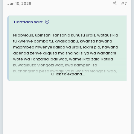
Jun 10, 2026
#7
Tlaatlaah said:
Ni obvious, upinzani Tanzania kuhusu urais, watausikia
tu kwenye bomba tu, kwasababu, kwanza hawana
mgombea mwenye kaliba ya urais, lakini pia, hawana
agenda zenye kugusa maisha halisi ya wa wananchi
wote wa Tanzania, bali wao, wamejikita zaidi katika
kuwatukuza viongozi wao, kwa kampeni za
kuchangisha pesa kwaajili ya kuwasitiri viongozi wao,
Click to expand...
dhidi ya hali ngumu za kimaisha hususani kiuchumi
wanazopitia huko mitaani wanakoishi.
Wapinzania hawana sera zenye ushawishi kwa
wanachama wao wenyewe, na kwenye vyama vingine
vya siasa nchini kitu ambacho kinathibitisha uwezo wao
mdogo wa kuliunganisha taifa kisera. Na mbaya zaidi
wapinzani Tanzania wana chuki na uhasama mkubwa
sana baina yao, na kuwafanya kuko kabisa hoja zenye
mashiko au muendelezo, walau za kuwavutia wapiga