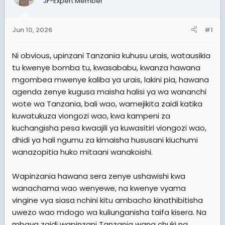
JF-Expert Member
t
t
a
e
Jun 10, 2026
#1
r
t
Ni obvious, upinzani Tanzania kuhusu urais, watausikia
e
tu kwenye bomba tu, kwasababu, kwanza hawana
r
mgombea mwenye kaliba ya urais, lakini pia, hawana
agenda zenye kugusa maisha halisi ya wa wananchi
wote wa Tanzania, bali wao, wamejikita zaidi katika
kuwatukuza viongozi wao, kwa kampeni za
kuchangisha pesa kwaajili ya kuwasitiri viongozi wao,
dhidi ya hali ngumu za kimaisha hususani kiuchumi
wanazopitia huko mitaani wanakoishi.
Wapinzania hawana sera zenye ushawishi kwa
wanachama wao wenyewe, na kwenye vyama
vingine vya siasa nchini kitu ambacho kinathibitisha
uwezo wao mdogo wa kuliunganisha taifa kisera. Na
mbaya zaidi wapinzani Tanzania wana chuki na