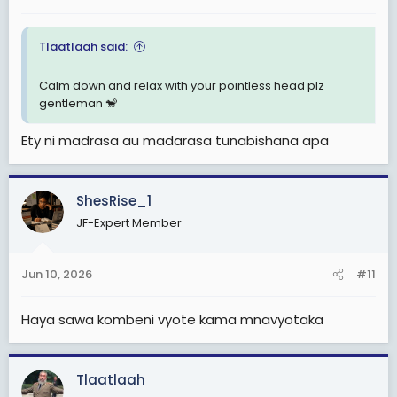
Tlaatlaah said:
Calm down and relax with your pointless head plz
gentleman 🐒
Ety ni madrasa au madarasa tunabishana apa
ShesRise_1
JF-Expert Member
Jun 10, 2026
#11
Haya sawa kombeni vyote kama mnavyotaka
Tlaatlaah