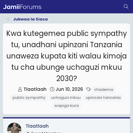
Jukwaa la Siasa
Kwa kutegemea public sympathy
tu, unadhani upinzani Tanzania
unaweza kupata kiti walau kimoja
tu cha ubunge uchaguzi mkuu
2030?
T
S
T
Tlaatlaah
Jun 10, 2026
chadema
h
t
a
public sympathy
uchaguzi mkuu
upinzani tanzania
r
a
g
wapiga kura
e
r
s
a
t
d
d
Tlaatlaah
s
a