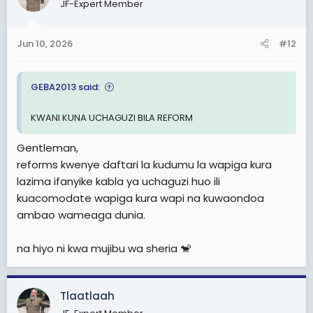
JF-Expert Member
Jun 10, 2026
#12
GEBA2013 said:
KWANI KUNA UCHAGUZI BILA REFORM
Gentleman,
reforms kwenye daftari la kudumu la wapiga kura
lazima ifanyike kabla ya uchaguzi huo ili
kuacomodate wapiga kura wapi na kuwaondoa
ambao wameaga dunia.
na hiyo ni kwa mujibu wa sheria 🐒
Tlaatlaah