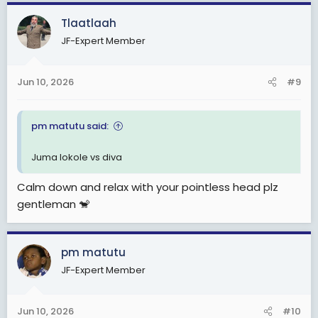
Tlaatlaah
JF-Expert Member
Jun 10, 2026
#9
pm matutu said:
Juma lokole vs diva
Calm down and relax with your pointless head plz
gentleman 🐒
pm matutu
JF-Expert Member
Jun 10, 2026
#10