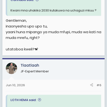
Kwani mna uhakika 2030 kutakuwa na uchaguzi mkuu ?
Gentleman,
inaonyesha upo upo tu,
yaani huna mipango ya muda mfupi, muda wa kati na
muda mrefu, right?
utatoboa kweli?🐒
Tlaatlaah
JF-Expert Member
Jun 10, 2026
#6
LOTH HEMA said: