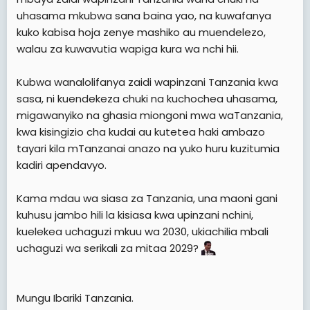
uhasama mkubwa sana baina yao, na kuwafanya
kuko kabisa hoja zenye mashiko au muendelezo,
walau za kuwavutia wapiga kura wa nchi hii.
Kubwa wanalolifanya zaidi wapinzani Tanzania kwa
sasa, ni kuendekeza chuki na kuchochea uhasama,
migawanyiko na ghasia miongoni mwa waTanzania,
kwa kisingizio cha kudai au kutetea haki ambazo
tayari kila mTanzanai anazo na yuko huru kuzitumia
kadiri apendavyo.
Kama mdau wa siasa za Tanzania, una maoni gani
kuhusu jambo hili la kisiasa kwa upinzani nchini,
kuelekea uchaguzi mkuu wa 2030, ukiachilia mbali
uchaguzi wa serikali za mitaa 2029?
Mungu Ibariki Tanzania.