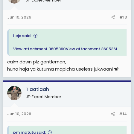
JF-Expert Member
Jun 10, 2026
#13
Ileje said:
View attachment 3605360
View attachment 3605361
calm down plz gentleman,
huna haja ya kutuma mapicha useless jukwaani 🐒
Tlaatlaah
JF-Expert Member
Jun 10, 2026
#14
pm matutu said: