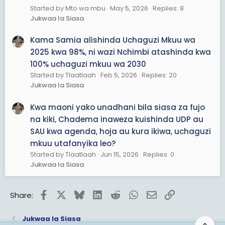
Started by Mto wa mbu
May 5, 2026
Replies: 8
Jukwaa la Siasa
Kama Samia alishinda Uchaguzi Mkuu wa
2025 kwa 98%, ni wazi Nchimbi atashinda kwa
100% uchaguzi mkuu wa 2030
Started by Tlaatlaah
Feb 5, 2026
Replies: 20
Jukwaa la Siasa
Kwa maoni yako unadhani bila siasa za fujo
na kiki, Chadema inaweza kuishinda UDP au
SAU kwa agenda, hoja au kura ikiwa, uchaguzi
mkuu utafanyika leo?
Started by Tlaatlaah
Jun 15, 2026
Replies: 0
Jukwaa la Siasa
Facebook
X
Bluesky
LinkedIn
Reddit
WhatsApp
Email
Link
Share:
Jukwaa la Siasa