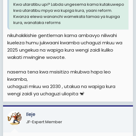
Kwa utaratibu upi? Labda ungesema kama kutakuwepo
kwa utaratibu mpya wa kupiga kura, yaani reform.
Kwanza elewa wananchi wamekata tamaa ya kupiga
kura, wanataka reforms
nikuhakikishie gentleman kama ambavyo niliwahi
kueleza humu jukwaani kwamba uchaguzi mkuu wa
2025 ungekua na wapiga kura wengi zaidi kuliko
wakati mwingine wowote.
nasema tena kwa msisitizo mkubwa hapa leo
kwamba,
uchaguzi mkuu wa 2030 , utakua na wapiga kura
wengi zaidi ya uchaguzi uliopita 🐒
Ileje
JF-Expert Member