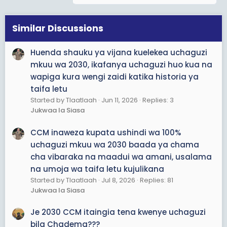
Similar Discussions
Huenda shauku ya vijana kuelekea uchaguzi
mkuu wa 2030, ikafanya uchaguzi huo kua na
wapiga kura wengi zaidi katika historia ya
taifa letu
Started by Tlaatlaah
Jun 11, 2026
Replies: 3
Jukwaa la Siasa
CCM inaweza kupata ushindi wa 100%
uchaguzi mkuu wa 2030 baada ya chama
cha vibaraka na maadui wa amani, usalama
na umoja wa taifa letu kujulikana
Started by Tlaatlaah
Jul 8, 2026
Replies: 81
Jukwaa la Siasa
Je 2030 CCM itaingia tena kwenye uchaguzi
bila Chadema???