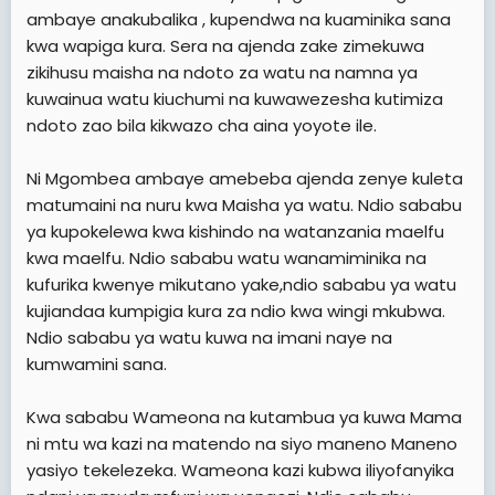
ambaye anakubalika , kupendwa na kuaminika sana
kwa wapiga kura. Sera na ajenda zake zimekuwa
zikihusu maisha na ndoto za watu na namna ya
kuwainua watu kiuchumi na kuwawezesha kutimiza
ndoto zao bila kikwazo cha aina yoyote ile.
Ni Mgombea ambaye amebeba ajenda zenye kuleta
matumaini na nuru kwa Maisha ya watu. Ndio sababu
ya kupokelewa kwa kishindo na watanzania maelfu
kwa maelfu. Ndio sababu watu wanamiminika na
kufurika kwenye mikutano yake,ndio sababu ya watu
kujiandaa kumpigia kura za ndio kwa wingi mkubwa.
Ndio sababu ya watu kuwa na imani naye na
kumwamini sana.
Kwa sababu Wameona na kutambua ya kuwa Mama
ni mtu wa kazi na matendo na siyo maneno Maneno
yasiyo tekelezeka. Wameona kazi kubwa iliyofanyika