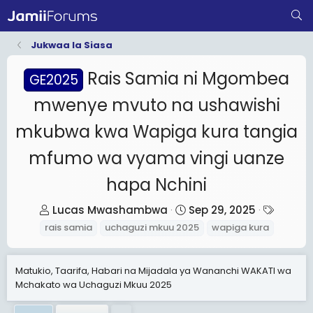
Jukwaa la Siasa
Rais Samia ni Mgombea
GE2025
mwenye mvuto na ushawishi
mkubwa kwa Wapiga kura tangia
mfumo wa vyama vingi uanze
hapa Nchini
T
S
T
Lucas Mwashambwa
Sep 29, 2025
h
t
a
rais samia
uchaguzi mkuu 2025
wapiga kura
r
a
g
e
r
s
Matukio, Taarifa, Habari na Mijadala ya Wananchi WAKATI wa
a
t
Mchakato wa Uchaguzi Mkuu 2025
d
d
s
a