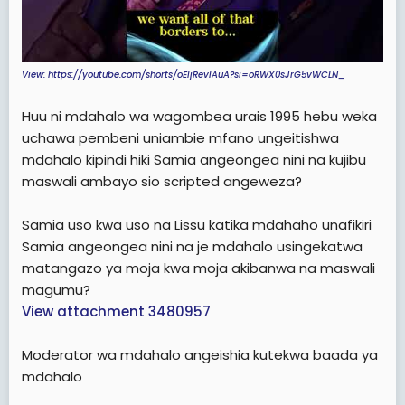
View: https://youtube.com/shorts/oEljRevlAuA?si=oRWX0sJrG5vWCLN_
Huu ni mdahalo wa wagombea urais 1995 hebu weka
uchawa pembeni uniambie mfano ungeitishwa
mdahalo kipindi hiki Samia angeongea nini na kujibu
maswali ambayo sio scripted angeweza?
Samia uso kwa uso na Lissu katika mdahaho unafikiri
Samia angeongea nini na je mdahalo usingekatwa
matangazo ya moja kwa moja akibanwa na maswali
magumu?
View attachment 3480957
Moderator wa mdahalo angeishia kutekwa baada ya
mdahalo