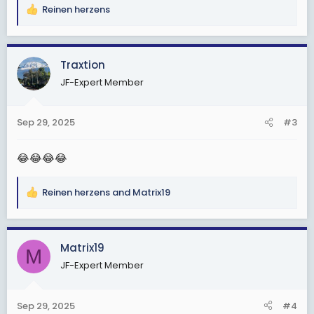
Reinen herzens
R
e
a
c
Traxtion
t
JF-Expert Member
i
o
n
Sep 29, 2025
#3
s
:
😂😂😂😂
Reinen herzens
and
Matrix19
R
e
a
c
Matrix19
M
t
JF-Expert Member
i
o
n
Sep 29, 2025
#4
s