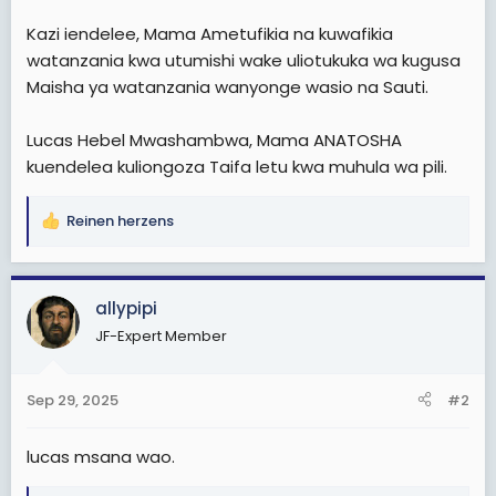
Kazi iendelee, Mama Ametufikia na kuwafikia
watanzania kwa utumishi wake uliotukuka wa kugusa
Maisha ya watanzania wanyonge wasio na Sauti.
Lucas Hebel Mwashambwa, Mama ANATOSHA
kuendelea kuliongoza Taifa letu kwa muhula wa pili.
Reinen herzens
R
e
a
c
allypipi
t
JF-Expert Member
i
o
n
Sep 29, 2025
#2
s
:
lucas msana wao.