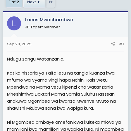
Last
1 of 2
Next
t
t
a
e
r
Lucas Mwashambwa
L
t
JF-Expert Member
e
r
Sep 29, 2025
#1
Ndugu zangu Watanzania,
Katika historia ya Taifa letu na tangia kuanza kwa
mfumo wa Vyama vingi hapa Nchini. Rais wetu
Mpendwa na Mama yetu kipenzi cha watanzania
Mheshimiwa Daktari Mama Samia Suluhu Hasssan
anakuwa Mgombea wa kwanza Mwenye Mvuto na
shawishi Mkubwa sana kwa wapiga kura.
Ni Mgombea ambaye amefanikiwa kuiteka mioyo ya
mamilioni kwa mamilioni ya wapiga kura. Ni mgombea