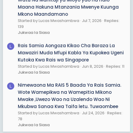
Maana Hakuna Mtanzania Mwenye Kuunga
Mkono Maandamano
Started by Lucas Mwashambwa
Jul 7, 2026
Replies:
139
Jukwaa la Siasa
Rais Samia Aongoza Kikao Cha Baraza La
L
Mawaziri Muda Mfupi Kabla Ya Kupokea Ugeni
Kutoka Kwa Rais wa Singapore
Started by Lucas Mwashambwa
Jun 8, 2026
Replies: 11
Jukwaa la Siasa
Nimewaona Ma RAIS 5 Baada Ya Rais Samia.
L
Wote Wamepikwa na Wamepitia Mikono
Mwake ,Uwezo Wao na Uzalendo Wao Ni
Mkubwa Sanaa Kwa Taifa letu. Tuwaombee
Started by Lucas Mwashambwa
Jul 24, 2026
Replies:
78
Jukwaa la Siasa