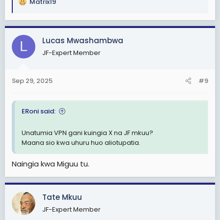
Matrix19
R
e
a
c
Lucas Mwashambwa
L
t
JF-Expert Member
i
o
n
Sep 29, 2025
#9
s
:
ERoni said:
Unatumia VPN gani kuingia X na JF mkuu?
Maana sio kwa uhuru huo aliotupatia.
Naingia kwa Miguu tu.
Tate Mkuu
JF-Expert Member