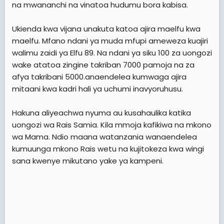
na mwananchi na vinatoa hudumu bora kabisa.
Ukienda kwa vijana unakuta katoa ajira maelfu kwa
maelfu. Mfano ndani ya muda mfupi ameweza kuajiri
walimu zaidi ya Elfu 89. Na ndani ya siku 100 za uongozi
wake atatoa zingine takriban 7000 pamoja na za
afya takribani 5000.anaendelea kumwaga ajira
mitaani kwa kadri hali ya uchumi inavyoruhusu.
Hakuna aliyeachwa nyuma au kusahaulika katika
uongozi wa Rais Samia. Kila mmoja kafikiwa na mkono
wa Mama. Ndio maana watanzania wanaendelea
kumuunga mkono Rais wetu na kujitokeza kwa wingi
sana kwenye mikutano yake ya kampeni.