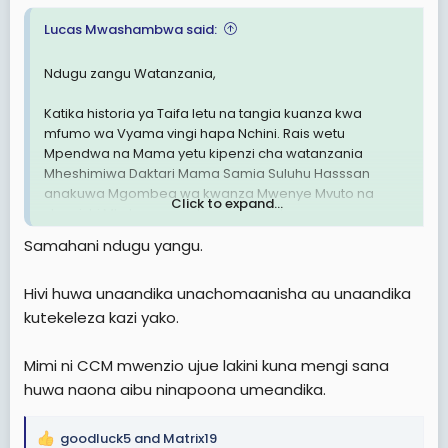
Lucas Mwashambwa said:
Ndugu zangu Watanzania,
Katika historia ya Taifa letu na tangia kuanza kwa
mfumo wa Vyama vingi hapa Nchini. Rais wetu
Mpendwa na Mama yetu kipenzi cha watanzania
Mheshimiwa Daktari Mama Samia Suluhu Hasssan
anakuwa Mgombea wa kwanza Mwenye Mvuto na
Click to expand...
shawishi Mkubwa sana kwa wapiga kura.
Samahani ndugu yangu.
Ni Mgombea ambaye amefanikiwa kuiteka mioyo ya
mamilioni kwa mamilioni ya wapiga kura. Ni mgombea
Hivi huwa unaandika unachomaanisha au unaandika
ambaye anakubalika , kupendwa na kuaminika sana
kwa wapiga kura. Sera na ajenda zake zimekuwa
kutekeleza kazi yako.
zikihusu maisha na ndoto za watu na namna ya
kuwainua watu kiuchumi na kuwawezesha kutimiza
Mimi ni CCM mwenzio ujue lakini kuna mengi sana
ndoto zao bila kikwazo cha aina yoyote ile.
huwa naona aibu ninapoona umeandika.
Ni Mgombea ambaye amebeba ajenda zenye kuleta
matumaini na nuru kwa Maisha ya watu. Ndio sababu ya
goodluck5
and
Matrix19
R