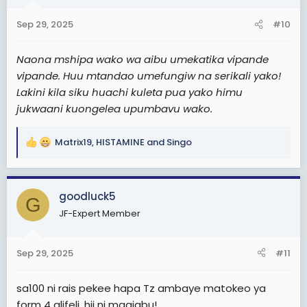
Sep 29, 2025
#10
Naona mshipa wako wa aibu umekatika vipande
vipande. Huu mtandao umefungiw na serikali yako!
Lakini kila siku huachi kuleta pua yako himu
jukwaani kuongelea upumbavu wako.
Matrix19
,
HISTAMINE
and
Singo
R
e
a
c
goodluck5
G
t
JF-Expert Member
i
o
n
Sep 29, 2025
#11
s
:
sa100 ni rais pekee hapa Tz ambaye matokeo ya
form 4 alifeli, hii ni maajabu!