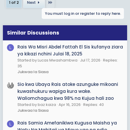
Last
1 of 2
Next
Kazi iendelee, Mama Ametufikia na kuwafikia
watanzania kwa utumishi wake uliotukuka wa kugusa
You must log in or register to reply here.
Maisha ya watanzania wanyonge wasio na Sauti.
Lucas Hebel Mwashambwa, Mama ANATOSHA
kuendelea kuliongoza Taifa letu kwa muhula wa pili.
Similar Discussions
Rais Wa Misri Abdel Fattah El Sis kufanya ziara
L
ya kikazi nchini Julai 18, 2025
Started by Lucas Mwashambwa
Jul 17, 2026
Replies:
35
Jukwaa la Siasa
Sio kwa Ubaya Rais atoke azunguke mikoani
kuwashukuru wapiga kura wake.
Waliomchagua kwa 98% na Kujua hali zao
Started by baz kaiza
Apr 16, 2026
Replies: 40
Jukwaa la Siasa
Rais Samia Amefanikiwa Kugusa Maisha ya
L
Watu Na Mahitaji ya Mioyo yao na ndio