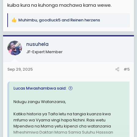
kuiba kura na kuhonga machawa kama wewe.
Muhimbu
,
goodluck5
and
Reinen herzens
R
e
a
c
nusuhela
t
JF-Expert Member
i
o
n
Sep 29, 2025
#5
s
:
Lucas Mwashambwa said:
Ndugu zangu Watanzania,
Katika historia ya Taifa letu na tangia kuanza kwa
mfumo wa Vyama vingi hapa Nchini. Rais wetu
Mpendwa na Mama yetu kipenzi cha watanzania
Mheshimiwa Daktari Mama Samia Suluhu Hasssan