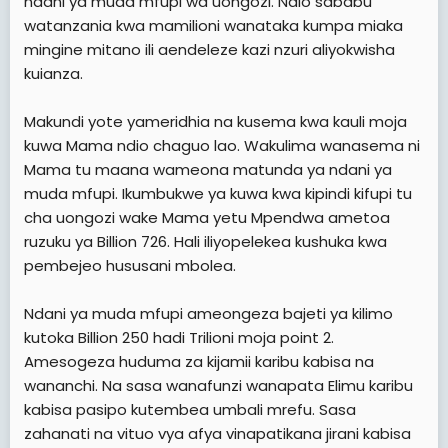
ndani ya muda mfupi wa uongozi. Ndio sababu
watanzania kwa mamilioni wanataka kumpa miaka
mingine mitano ili aendeleze kazi nzuri aliyokwisha
kuianza.
Makundi yote yameridhia na kusema kwa kauli moja
kuwa Mama ndio chaguo lao. Wakulima wanasema ni
Mama tu maana wameona matunda ya ndani ya
muda mfupi. Ikumbukwe ya kuwa kwa kipindi kifupi tu
cha uongozi wake Mama yetu Mpendwa ametoa
ruzuku ya Billion 726. Hali iliyopelekea kushuka kwa
pembejeo hususani mbolea.
Ndani ya muda mfupi ameongeza bajeti ya kilimo
kutoka Billion 250 hadi Trilioni moja point 2.
Amesogeza huduma za kijamii karibu kabisa na
wananchi. Na sasa wanafunzi wanapata Elimu karibu
kabisa pasipo kutembea umbali mrefu. Sasa
zahanati na vituo vya afya vinapatikana jirani kabisa