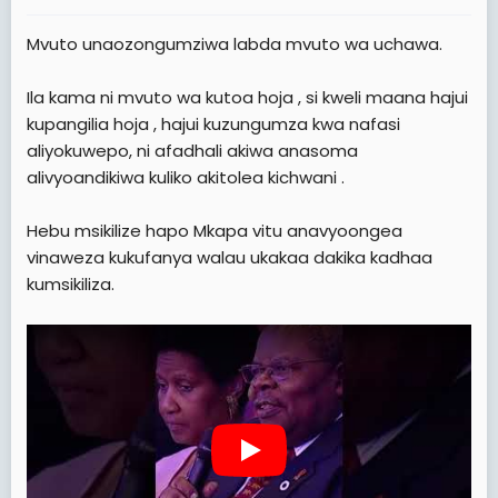
:
Mvuto unaozongumziwa labda mvuto wa uchawa.
Ila kama ni mvuto wa kutoa hoja , si kweli maana hajui
kupangilia hoja , hajui kuzungumza kwa nafasi
aliyokuwepo, ni afadhali akiwa anasoma
alivyoandikiwa kuliko akitolea kichwani .
Hebu msikilize hapo Mkapa vitu anavyoongea
vinaweza kukufanya walau ukakaa dakika kadhaa
kumsikiliza.