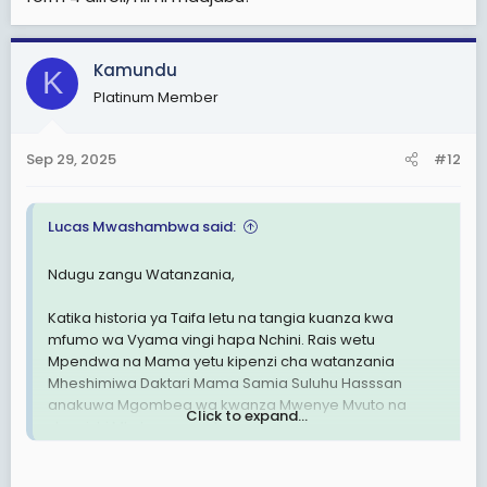
Kamundu
K
Platinum Member
Sep 29, 2025
#12
Lucas Mwashambwa said:
Ndugu zangu Watanzania,
Katika historia ya Taifa letu na tangia kuanza kwa
mfumo wa Vyama vingi hapa Nchini. Rais wetu
Mpendwa na Mama yetu kipenzi cha watanzania
Mheshimiwa Daktari Mama Samia Suluhu Hasssan
anakuwa Mgombea wa kwanza Mwenye Mvuto na
Click to expand...
shawishi Mkubwa sana kwa wapiga kura.
Ni Mgombea ambaye amefanikiwa kuiteka mioyo ya