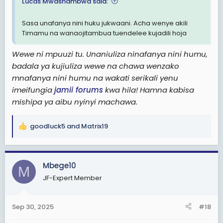
Lucas Mwashambwa said:
Sasa unafanya nini huku jukwaani. Acha wenye akili
Timamu na wanaojitambua tuendelee kujadili hoja
Wewe ni mpuuzi tu. Unaniuliza ninafanya nini humu,
badala ya kujiuliza wewe na chawa wenzako
mnafanya nini humu na wakati serikali yenu
imeifungia
jamii forums
kwa hila! Hamna kabisa
mishipa ya aibu nyinyi machawa.
goodluck5
and
Matrix19
R
e
a
c
Mbege10
M
t
JF-Expert Member
i
o
n
Sep 30, 2025
#18
s
: