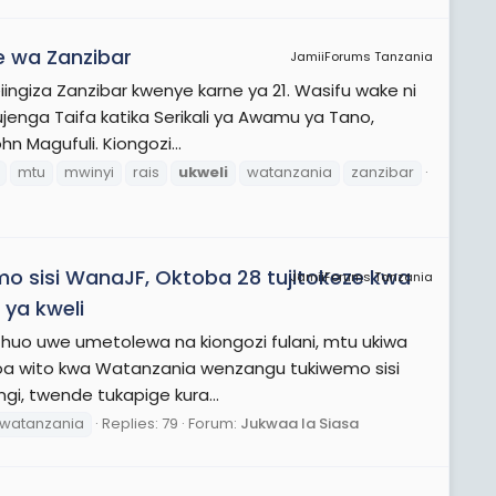
ye wa Zanzibar
JamiiForums Tanzania
ngiza Zanzibar kwenye karne ya 21. Wasifu wake ni
Kujenga Taifa katika Serikali ya Awamu ya Tano,
n Magufuli. Kiongozi...
mtu
mwinyi
rais
ukweli
watanzania
zanzibar
 sisi WanaJF, Oktoba 28 tujitokeze kwa
JamiiForums Tanzania
ya kweli
huo uwe umetolewa na kiongozi fulani, mtu ukiwa
atoa wito kwa Watanzania wenzangu tukiwemo sisi
gi, twende tukapige kura...
watanzania
Replies: 79
Forum:
Jukwaa la Siasa