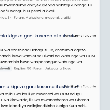
au mwanaume anayekupenda haihitaji kuhonga. Hii
u wangu huu penzi la kweli...
lies: 34
Forum:
Mahusiano, mapenzi, urafiki
umia kigezo gani kusema atashinda
JamiiForums Tanzania
kuwa atashinda Uchaguzi. Je, anatumia kigezo
ananchi kuwa wamletee Diwani na Wabunge wa CCM
ki kuwaambia kuwa wasipochagua wabunge wa...
ukweli
Replies: 50
Forum:
Jukwaa la Siasa
mia kigezo gani kusema itashinda?
JamiiForums Tanzania
Kwa mjibu wa kauli ya mwenezi wa CCM ndugu
+ Na kikawaida, ili uwe mwanachama wa Chama
a idaadi ya waliojiandikisha kupiga Kura nchi...