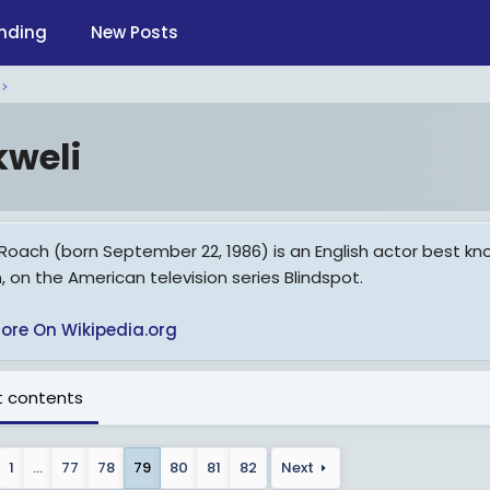
nding
New Posts
kweli
Roach (born September 22, 1986) is an English actor best know
, on the American television series Blindspot.
ore On Wikipedia.org
 contents
1
…
77
78
79
80
81
82
Next