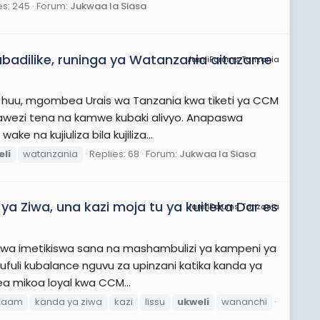
es: 245
Forum:
Jukwaa la Siasa
 abadilike, runinga ya Watanzania aitazame
JamiiForums Tanzania
uu, mgombea Urais wa Tanzania kwa tiketi ya CCM
 Hawezi tena na kamwe kubaki alivyo. Anapaswa
ke na kujiuliza bila kujiliza...
li
watanzania
Replies: 68
Forum:
Jukwaa la Siasa
a Ziwa, una kazi moja tu ya kuiteka Dar es
JamiiForums Tanzania
Ziwa imetikiswa sana na mashambulizi ya kampeni ya
ufuli kubalance nguvu za upinzani katika kanda ya
a mikoa loyal kwa CCM...
alaam
kanda ya ziwa
kazi
lissu
ukweli
wananchi