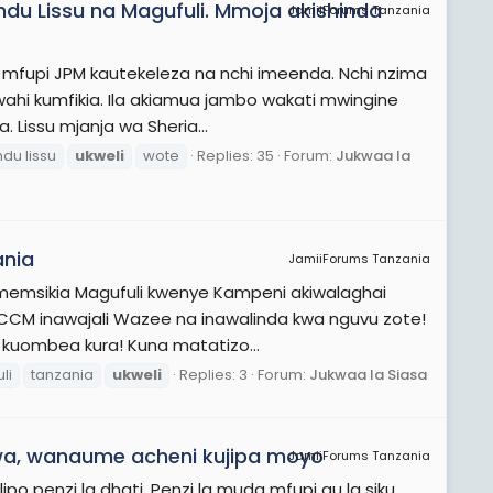
ndu Lissu na Magufuli. Mmoja akishinda
JamiiForums Tanzania
 mfupi JPM kautekeleza na nchi imeenda. Nchi nzima
wahi kumfikia. Ila akiamua jambo wakati mwingine
Lissu mjanja wa Sheria...
ndu lissu
ukweli
wote
Replies: 35
Forum:
Jukwaa la
ania
JamiiForums Tanzania
Tumemsikia Magufuli kwenye Kampeni akiwalaghai
 CCM inawajali Wazee na inawalinda kwa nguvu zote!
 kuombea kura! Kuna matatizo...
li
tanzania
ukweli
Replies: 3
Forum:
Jukwaa la Siasa
wa, wanaume acheni kujipa moyo
JamiiForums Tanzania
 penzi la dhati. Penzi la muda mfupi au la siku