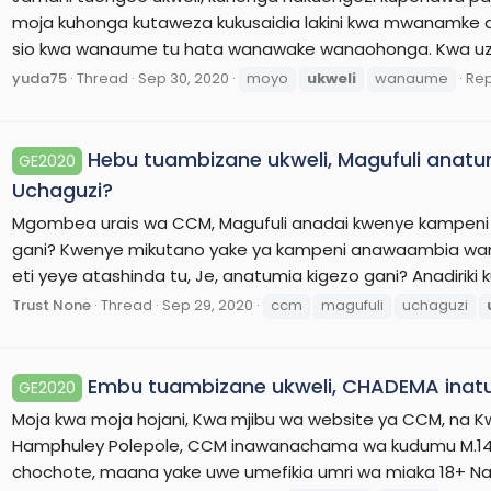
moja kuhonga kutaweza kukusaidia lakini kwa mwanamke 
sio kwa wanaume tu hata wanawake wanaohonga. Kwa uzoef
yuda75
Thread
Sep 30, 2020
moyo
ukweli
wanaume
Rep
Hebu tuambizane ukweli, Magufuli anat
GE2020
Uchaguzi?
Mgombea urais wa CCM, Magufuli anadai kwenye kampeni 
gani? Kwenye mikutano yake ya kampeni anawaambia w
eti yeye atashinda tu, Je, anatumia kigezo gani? Anadiri
Trust None
Thread
Sep 29, 2020
ccm
magufuli
uchaguzi
Embu tuambizane ukweli, CHADEMA inatu
GE2020
Moja kwa moja hojani, Kwa mjibu wa website ya CCM, na 
Hamphuley Polepole, CCM inawanachama wa kudumu M.14
chochote, maana yake uwe umefikia umri wa miaka 18+ Na kw