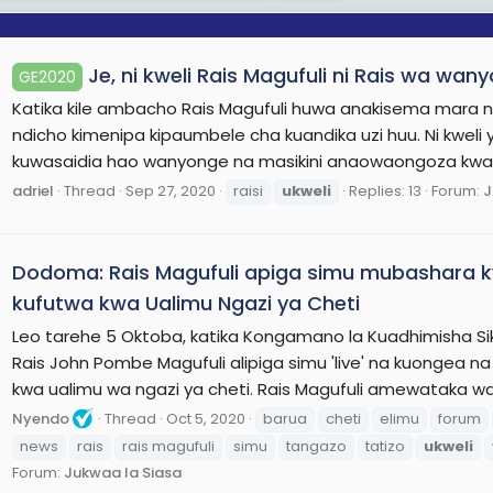
Je, ni kweli Rais Magufuli ni Rais wa wan
GE2020
Katika kile ambacho Rais Magufuli huwa anakisema mara ny
ndicho kimenipa kipaumbele cha kuandika uzi huu. Ni kweli 
kuwasaidia hao wanyonge na masikini anaowaongoza kwa
adriel
Thread
Sep 27, 2020
raisi
ukweli
Replies: 13
Forum:
J
Dodoma: Rais Magufuli apiga simu mubashara
kufutwa kwa Ualimu Ngazi ya Cheti
Leo tarehe 5 Oktoba, katika Kongamano la Kuadhimisha Sik
Rais John Pombe Magufuli alipiga simu 'live' na kuongea 
kwa ualimu wa ngazi ya cheti. Rais Magufuli amewataka wal
Nyendo
Thread
Oct 5, 2020
barua
cheti
elimu
forum
news
rais
rais magufuli
simu
tangazo
tatizo
ukweli
Forum:
Jukwaa la Siasa