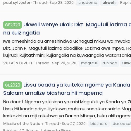
paul sylvester
Thread
Sep 28, 2020
chadema
ukweli
Repli
Ukweli wenye ukali: Dkt. Magufuli lazima
GE2020
na kuizingatia
Iwe ameshinda au ameshindwa uchaguzi mkuu wa mwaka h
Dkt. John P. Magufuli lazima abadilike. Lazima awe mpya.
kujirudi; kujitathmini; kujiangalia na kuwaangalia watanzania wa
VUTA-NKUVUTE
Thread
Sep 28, 2020
magufuli
runinga
ukwe
Lissu baada ya kuiteka ngome ya Kanda y
GE2020
Salaam umalize biashara hii mapema
No doubt Ngome ya kisiasa ya raisi Magufuli ya Kanda ya 
Lissu Hii kanda ndiyo iliyokuwa muhimu sana kumsaidia Mag
kaskazini na miji mikubwa ya Dar na Mbeya, huku akitegeme
Missile of the Nation
Thread
Sep 27, 2020
biashara
dar es s
Replies: 47
Forum:
Jukwaa la Siasa