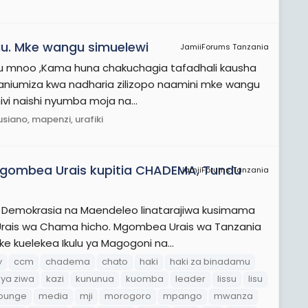
. Mke wangu simuelewi
JamiiForums Tanzania
u mnoo ,Kama huna chakuchagia tafadhali kausha
naniumiza kwa nadharia zilizopo naamini mke wangu
ivi naishi nyumba moja na...
siano, mapenzi, urafiki
 mgombea Urais kupitia CHADEMA, Tundu
JamiiForums Tanzania
 Demokrasia na Maendeleo linatarajiwa kusimama
 Urais wa Chama hicho. Mgombea Urais wa Tanzania
 kuelekea Ikulu ya Magogoni na...
y
ccm
chadema
chato
haki
haki za binadamu
ya ziwa
kazi
kununua
kuomba
leader
lissu
lisu
bunge
media
mji
morogoro
mpango
mwanza