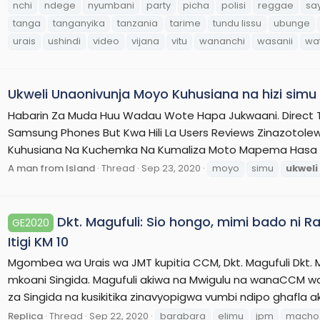
nchi
ndege
nyumbani
party
picha
polisi
reggae
sa
tanga
tanganyika
tanzania
tarime
tundu lissu
ubunge
urais
ushindi
video
vijana
vitu
wananchi
wasanii
wa
Ukweli Unaonivunja Moyo Kuhusiana na hizi simu
Habarin Za Muda Huu Wadau Wote Hapa Jukwaani. Direct T
Samsung Phones But Kwa Hili La Users Reviews Zinazotolew
Kuhusiana Na Kuchemka Na Kumaliza Moto Mapema Hasa Kwa 
A man from Island
Thread
Sep 23, 2020
moyo
simu
ukweli
Dkt. Magufuli: Sio hongo, mimi bado ni R
GE2020
Itigi KM 10
Mgombea wa Urais wa JMT kupitia CCM, Dkt. Magufuli Dkt. M
mkoani Singida. Magufuli akiwa na Mwigulu na wanaCCM w
za Singida na kusikitika zinavyopigwa vumbi ndipo ghafla 
Replica
Thread
Sep 22, 2020
barabara
elimu
jpm
macho