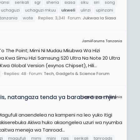
yansi
serikali
sgr
sheria
siasa
siku
siri
song
uchaguzi
uchaguzi mkuu
ukweli
ulinzi
upinzani
tanzania
wote
Replies: 3,341
Forum:
Jukwaa la Siasa
JamiiForums Tanzania
o The Point; Mimi Ni Mudau Mkubwa Wa Hizi
a Kwa Simu Hizi Samsung S20 Ultra Na Note 20 Ultra
Global Version (exynos Chipset), Hili...
Replies: 48
Forum:
Tech, Gadgets & Science Forum
ais, natangaza tenda ya barabara za mjini
JamiiForums Tanzania
agufuli anaendelea na kampeni na leo yuko Itigi
akiserebuka Akiwa huko akaongelea uzuri wa nyumba
akaitwa meneja wa Tanroad...
zi
magufuli
mimi
mjini
rais
serikali
tanroads