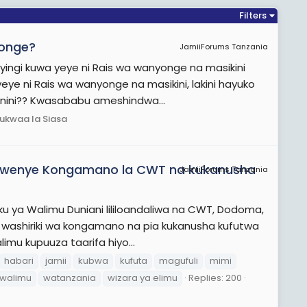
Filters
yonge?
JamiiForums Tanzania
ingi kuwa yeye ni Rais wa wanyonge na masikini
yeye ni Rais wa wanyonge na masikini, lakini hayuko
nini?? Kwasababu ameshindwa...
ukwaa la Siasa
 kwenye Kongamano la CWT na kukanusha
JamiiForums Tanzania
u ya Walimu Duniani lililoandaliwa na CWT, Dodoma,
na washiriki wa kongamano na pia kukanusha kufutwa
imu kupuuza taarifa hiyo...
habari
jamii
kubwa
kufuta
magufuli
mimi
walimu
watanzania
wizara ya elimu
Replies: 200