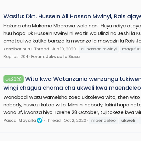
Wasifu: Dkt. Hussein Ali Hassan Mwinyi, Rais aja
Hakuna cha Makame Mbarawa wala nani. Huyu ndiye atayeii
huu hapa: Dk Hussein Mwinyi ni Waziri wa Ulinzi na Jeshi la 
ameteuliwa katika baraza la mwanzo la mawaziri la Rais Joh
zanzibar huru
Thread
Jun 10, 2020
ali hassan mwinyi
magufuri
Replies: 204
Forum:
Jukwaa la Siasa
Wito kwa Watanzania wenzangu tukiwemo
GE2020
wingi chagua chama cha ukweli kwa maendeleo 
Wanabodi Watu wameisha zoea ukitolewa wito, then wito 
nobody, huwezi kutoa wito. Mimi ni nobody, lakini hapa n
wana Jf, kwanza hiyo Tarehe 28 October, tujitokeze kwa win
Pascal Mayalla
Thread
Oct 2, 2020
maendeleo
ukweli