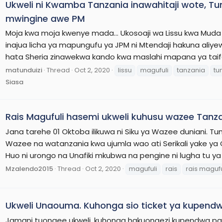
Ukweli ni Kwamba Tanzania inawahitaji wote, Tu
mwingine awe PM
Moja kwa moja kwenye mada... Ukosoaji wa Lissu kwa Muda
inajua licha ya mapungufu ya JPM ni Mtendaji hakuna aliye
hata Sheria zinawekwa kando kwa maslahi mapana ya taifa. 
matunduizi
Thread
Oct 2, 2020
lissu
magufuli
tanzania
tu
Siasa
Rais Magufuli hasemi ukweli kuhusu wazee Tanz
Jana tarehe 01 Oktoba ilikuwa ni Siku ya Wazee duniani. 
Wazee na watanzania kwa ujumla wao ati Serikali yake ya
Huo ni urongo na Unafiki mkubwa na pengine ni lugha tu ya
Mzalendo2015
Thread
Oct 2, 2020
magufuli
rais
rais magufu
Ukweli Unaouma. Kuhonga sio ticket ya kupend
Jamani tuongee ukweli, kuhonga hakuongezi kupendwa palipo