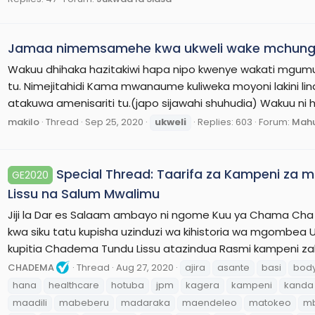
Jamaa nimemsamehe kwa ukweli wake mchungu
Wakuu dhihaka hazitakiwi hapa nipo kwenye wakati mgum
tu. Nimejitahidi Kama mwanaume kuliweka moyoni lakini li
atakuwa amenisariti tu.(japo sijawahi shuhudia) Wakuu ni h
makilo
Thread
Sep 25, 2020
ukweli
Replies: 603
Forum:
Mahu
Special Thread: Taarifa za Kampeni za
GE2020
Lissu na Salum Mwalimu
Jiji la Dar es Salaam ambayo ni ngome Kuu ya Chama Cha
kwa siku tatu kupisha uzinduzi wa kihistoria wa mgombea
kupitia Chadema Tundu Lissu atazindua Rasmi kampeni zake
CHADEMA
Thread
Aug 27, 2020
ajira
asante
basi
bod
hana
healthcare
hotuba
jpm
kagera
kampeni
kanda 
maadili
mabeberu
madaraka
maendeleo
matokeo
m