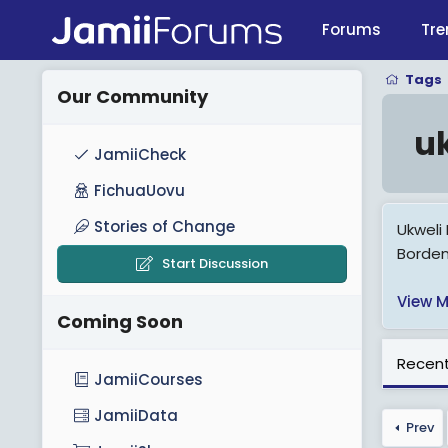
Forums
Tre
Tags
Our Community
u
JamiiCheck
FichuaUovu
Stories of Change
Ukweli 
Borden
Start Discussion
View M
Coming Soon
Recent
JamiiCourses
JamiiData
Prev