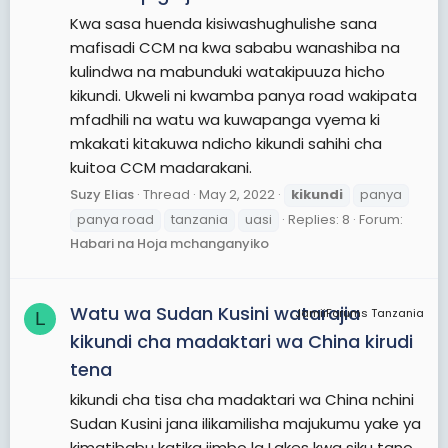
Kwa sasa huenda kisiwashughulishe sana
mafisadi CCM na kwa sababu wanashiba na
kulindwa na mabunduki watakipuuza hicho
kikundi. Ukweli ni kwamba panya road wakipata
mfadhili na watu wa kuwapanga vyema ki
mkakati kitakuwa ndicho kikundi sahihi cha
kuitoa CCM madarakani.
Suzy Elias
Thread
May 2, 2022
kikundi
panya
panya road
tanzania
uasi
Replies: 8
Forum:
Habari na Hoja mchanganyiko
Watu wa Sudan Kusini watarajia
JamiiForums Tanzania
L
kikundi cha madaktari wa China kirudi
tena
kikundi cha tisa cha madaktari wa China nchini
Sudan Kusini jana ilikamilisha majukumu yake ya
kimatibabu katika jimbo la Lakes kwa siku tano,