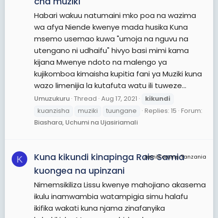
cha muziki
Habari wakuu natumaini mko poa na wazima
wa afya Niende kwenye mada husika Kuna
msemo usemao kuwa "umoja na nguvu na
utengano ni udhaifu" hivyo basi mimi kama
kijana Mwenye ndoto na malengo ya
kujikomboa kimaisha kupitia fani ya Muziki kuna
wazo limenijia la kutafuta watu ili tuweze...
Umuzukuru
Thread
Aug 17, 2021
kikundi
kuanzisha
muziki
tuungane
Replies: 15
Forum:
Biashara, Uchumi na Ujasiriamali
Kuna kikundi kinapinga Rais Samia
JamiiForums Tanzania
K
kuongea na upinzani
Nimemsikiliza Lissu kwenye mahojiano akasema
ikulu inamwambia watampigia simu halafu
ikifika wakati kuna njama zinafanyika