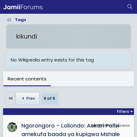
Tags
kikundi
No Wikipedia entry exists for this tag
Recent contents
First
Prev
6 of 6
Filters
Ngorongoro - Loliondo: Askari Polisi
JamiiForums Tanzania
amekufa baada ya kupigwa Mshale