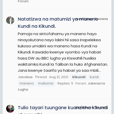
Forum
Natatizwa na matumizi ya maneno
JamiiForums Tanzania
Kundi na Kikundi.
Pamoja na sintofahamu ya maneno hayo
ninayokutana nayo lakini hii sasa inapelekea
kukosa umakini wa maneno hasa Kundi na
Kikundi. Kawaida kwenye vyombo vya habari
hasa DW au BBC lugha ya Kiswahili husikia
wakitamka Kundi la Taliban la huko Afghanistan.
Jana kwenye taarifa ya habari ya saa mbili...
Jacobus
Thread
Aug 21, 2021
kikundi
kundi
maneno
matumizi
Replies: 5
Forum:
Jukwaa la
Lugha
Tulio tayari tuungane kuanzisha kikundi
JamiiForums Tanzania