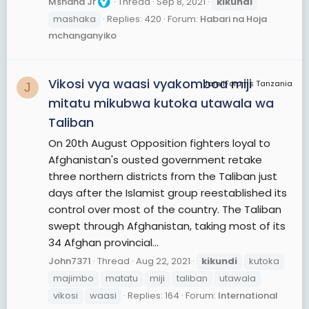
Mshana Jr
Thread
Sep 8, 2021
kikundi
mashaka
Replies: 420
Forum:
Habari na Hoja
mchanganyiko
Vikosi vya waasi vyakomboa miji
JamiiForums Tanzania
J
mitatu mikubwa kutoka utawala wa
Taliban
On 20th August Opposition fighters loyal to
Afghanistan's ousted government retake
three northern districts from the Taliban just
days after the Islamist group reestablished its
control over most of the country. The Taliban
swept through Afghanistan, taking most of its
34 Afghan provincial...
John7371
Thread
Aug 22, 2021
kikundi
kutoka
majimbo
matatu
miji
taliban
utawala
vikosi
waasi
Replies: 164
Forum:
International