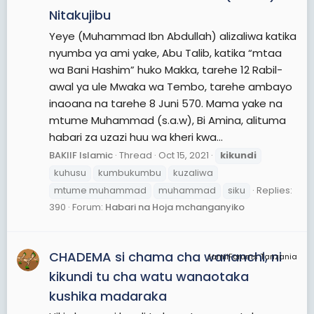
Nitakujibu
Yeye (Muhammad Ibn Abdullah) alizaliwa katika
nyumba ya ami yake, Abu Talib, katika “mtaa
wa Bani Hashim” huko Makka, tarehe 12 Rabil-
awal ya ule Mwaka wa Tembo, tarehe ambayo
inaoana na tarehe 8 Juni 570. Mama yake na
mtume Muhammad (s.a.w), Bi Amina, alituma
habari za uzazi huu wa kheri kwa...
BAKIIF Islamic
Thread
Oct 15, 2021
kikundi
kuhusu
kumbukumbu
kuzaliwa
mtume muhammad
muhammad
siku
Replies:
390
Forum:
Habari na Hoja mchanganyiko
CHADEMA si chama cha wananchi, ni
JamiiForums Tanzania
kikundi tu cha watu wanaotaka
kushika madaraka