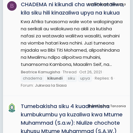
CHADEMA ni kikundi cha waliokataliwa,
JamiiForums Tanzania
B
kila siku hili kinazaliwa upya na kukua
Kwa Afrika tunasoma wale wote waliopingana
na serikali au waliokuwa na akili za kutisha
nafasi za watawala waliitwa wasaliti, wahaini
na viombe hatari kwa nchini. Juzi tumeona
mjadala wa Bibi Titi Mohamed, aliposhindana
na Mwalimu ndipo alipoitwa muhaini,
tunamsoma Kambona, Maaalim Seif, na...
Beatrice Kamugisha
Thread
Oct 26, 2021
chadema
kikundi
siku
upya
Replies: 6
Forum:
Jukwaa la Siasa
Tumebakisha siku 4 kuadhimisha
JamiiForums Tanzania
kumbukumbu ya kuzaliwa kwa Mtume
Muhammad (S.a.w): Niulize chochote
kuhusu Mtume Muhammad (S.A.W.)