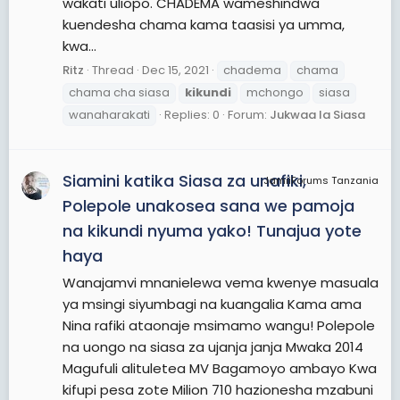
wakati uliopo. CHADEMA wameshindwa
kuendesha chama kama taasisi ya umma,
kwa...
Ritz
Thread
Dec 15, 2021
chadema
chama
chama cha siasa
kikundi
mchongo
siasa
wanaharakati
Replies: 0
Forum:
Jukwaa la Siasa
Siamini katika Siasa za unafiki,
JamiiForums Tanzania
Polepole unakosea sana we pamoja
na kikundi nyuma yako! Tunajua yote
haya
Wanajamvi mnanielewa vema kwenye masuala
ya msingi siyumbagi na kuangalia Kama ama
Nina rafiki ataonaje msimamo wangu! Polepole
na uongo na siasa za ujanja janja Mwaka 2014
Magufuli alituletea MV Bagamoyo ambayo Kwa
kifupi pesa zote Milion 710 hazionesha mzabuni