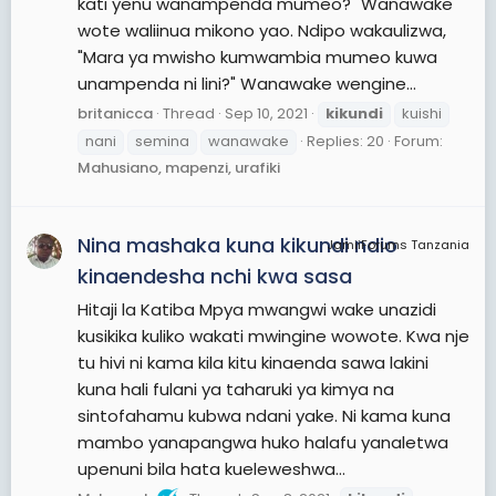
kati yenu wanampenda mumeo?" Wanawake
wote waliinua mikono yao. Ndipo wakaulizwa,
"Mara ya mwisho kumwambia mumeo kuwa
unampenda ni lini?" Wanawake wengine...
britanicca
Thread
Sep 10, 2021
kikundi
kuishi
nani
semina
wanawake
Replies: 20
Forum:
Mahusiano, mapenzi, urafiki
Nina mashaka kuna kikundi ndio
JamiiForums Tanzania
kinaendesha nchi kwa sasa
Hitaji la Katiba Mpya mwangwi wake unazidi
kusikika kuliko wakati mwingine wowote. Kwa nje
tu hivi ni kama kila kitu kinaenda sawa lakini
kuna hali fulani ya taharuki ya kimya na
sintofahamu kubwa ndani yake. Ni kama kuna
mambo yanapangwa huko halafu yanaletwa
upenuni bila hata kueleweshwa...