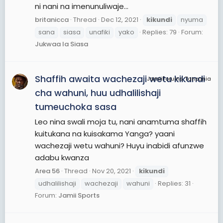
ni nani na imenunuliwaje...
britanicca
Thread
Dec 12, 2021
kikundi
nyuma
sana
siasa
unafiki
yako
Replies: 79
Forum:
Jukwaa la Siasa
Shaffih awaita wachezaji wetu kikundi
JamiiForums Tanzania
cha wahuni, huu udhalilishaji
tumeuchoka sasa
Leo nina swali moja tu, nani anamtuma shaffih
kuitukana na kuisakama Yanga? yaani
wachezaji wetu wahuni? Huyu inabidi afunzwe
adabu kwanza
Area 56
Thread
Nov 20, 2021
kikundi
udhalilishaji
wachezaji
wahuni
Replies: 31
Forum:
Jamii Sports