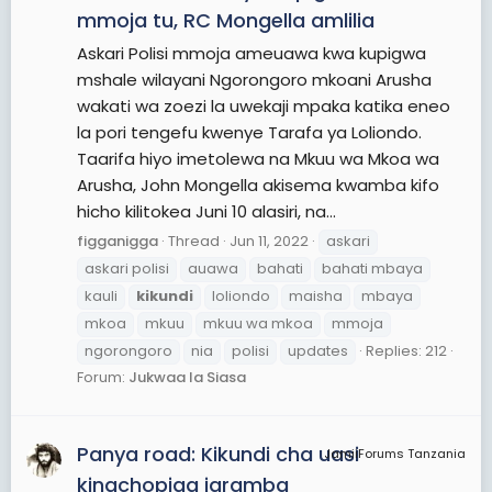
mmoja tu, RC Mongella amlilia
Askari Polisi mmoja ameuawa kwa kupigwa
mshale wilayani Ngorongoro mkoani Arusha
wakati wa zoezi la uwekaji mpaka katika eneo
la pori tengefu kwenye Tarafa ya Loliondo.
Taarifa hiyo imetolewa na Mkuu wa Mkoa wa
Arusha, John Mongella akisema kwamba kifo
hicho kilitokea Juni 10 alasiri, na...
figganigga
Thread
Jun 11, 2022
askari
askari polisi
auawa
bahati
bahati mbaya
kauli
kikundi
loliondo
maisha
mbaya
mkoa
mkuu
mkuu wa mkoa
mmoja
ngorongoro
nia
polisi
updates
Replies: 212
Forum:
Jukwaa la Siasa
Panya road: Kikundi cha uasi
JamiiForums Tanzania
kinachopiga jaramba