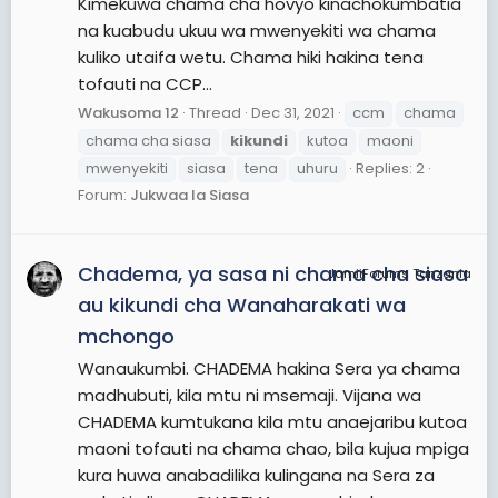
Kimekuwa chama cha hovyo kinachokumbatia
na kuabudu ukuu wa mwenyekiti wa chama
kuliko utaifa wetu. Chama hiki hakina tena
tofauti na CCP...
Wakusoma 12
Thread
Dec 31, 2021
ccm
chama
chama cha siasa
kikundi
kutoa
maoni
mwenyekiti
siasa
tena
uhuru
Replies: 2
Forum:
Jukwaa la Siasa
Chadema, ya sasa ni chama cha siasa
JamiiForums Tanzania
au kikundi cha Wanaharakati wa
mchongo
Wanaukumbi. CHADEMA hakina Sera ya chama
madhubuti, kila mtu ni msemaji. Vijana wa
CHADEMA kumtukana kila mtu anaejaribu kutoa
maoni tofauti na chama chao, bila kujua mpiga
kura huwa anabadilika kulingana na Sera za