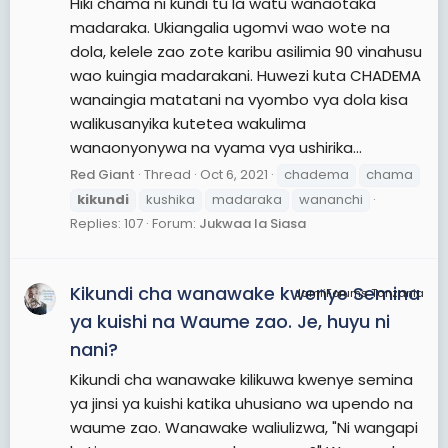
Hiki chama ni kundi tu la watu wanaotaka
madaraka. Ukiangalia ugomvi wao wote na
dola, kelele zao zote karibu asilimia 90 vinahusu
wao kuingia madarakani. Huwezi kuta CHADEMA
wanaingia matatani na vyombo vya dola kisa
walikusanyika kutetea wakulima
wanaonyonywa na vyama vya ushirika...
Red Giant
Thread
Oct 6, 2021
chadema
chama
kikundi
kushika
madaraka
wananchi
Replies: 107
Forum:
Jukwaa la Siasa
Kikundi cha wanawake kwenye Semina
JamiiForums Tanzania
ya kuishi na Waume zao. Je, huyu ni
nani?
Kikundi cha wanawake kilikuwa kwenye semina
ya jinsi ya kuishi katika uhusiano wa upendo na
waume zao. Wanawake waliulizwa, "Ni wangapi