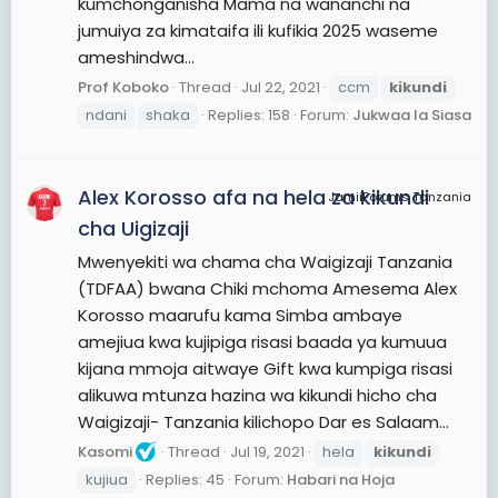
kumchonganisha Mama na wananchi na
jumuiya za kimataifa ili kufikia 2025 waseme
ameshindwa...
Prof Koboko
Thread
Jul 22, 2021
ccm
kikundi
ndani
shaka
Replies: 158
Forum:
Jukwaa la Siasa
Alex Korosso afa na hela za kikundi
JamiiForums Tanzania
cha Uigizaji
Mwenyekiti wa chama cha Waigizaji Tanzania
(TDFAA) bwana Chiki mchoma Amesema Alex
Korosso maarufu kama Simba ambaye
amejiua kwa kujipiga risasi baada ya kumuua
kijana mmoja aitwaye Gift kwa kumpiga risasi
alikuwa mtunza hazina wa kikundi hicho cha
Waigizaji- Tanzania kilichopo Dar es Salaam...
Kasomi
Thread
Jul 19, 2021
hela
kikundi
kujiua
Replies: 45
Forum:
Habari na Hoja