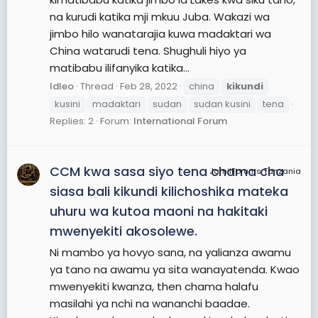
na kurudi katika mji mkuu Juba. Wakazi wa
jimbo hilo wanatarajia kuwa madaktari wa
China watarudi tena. Shughuli hiyo ya
matibabu ilifanyika katika...
ldleo
Thread
Feb 28, 2022
china
kikundi
kusini
madaktari
sudan
sudan kusini
tena
Replies: 2
Forum:
International Forum
CCM kwa sasa siyo tena chama cha
JamiiForums Tanzania
siasa bali kikundi kilichoshika mateka
uhuru wa kutoa maoni na hakitaki
mwenyekiti akosolewe.
Ni mambo ya hovyo sana, na yalianza awamu
ya tano na awamu ya sita wanayatenda. Kwao
mwenyekiti kwanza, then chama halafu
masilahi ya nchi na wananchi baadae.