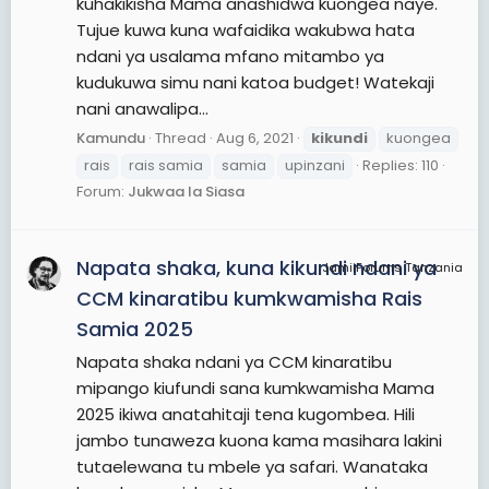
kuhakikisha Mama anashidwa kuongea naye.
Tujue kuwa kuna wafaidika wakubwa hata
ndani ya usalama mfano mitambo ya
kudukuwa simu nani katoa budget! Watekaji
nani anawalipa...
Kamundu
Thread
Aug 6, 2021
kikundi
kuongea
rais
rais samia
samia
upinzani
Replies: 110
Forum:
Jukwaa la Siasa
Napata shaka, kuna kikundi ndani ya
JamiiForums Tanzania
CCM kinaratibu kumkwamisha Rais
Samia 2025
Napata shaka ndani ya CCM kinaratibu
mipango kiufundi sana kumkwamisha Mama
2025 ikiwa anatahitaji tena kugombea. Hili
jambo tunaweza kuona kama masihara lakini
tutaelewana tu mbele ya safari. Wanataka