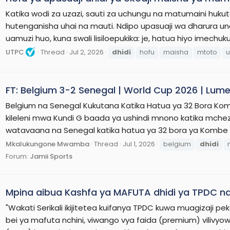
Katika wodi za uzazi, sauti za uchungu na matumaini huku
hutenganisha uhai na mauti. Ndipo upasuaji wa dharura un
uamuzi huo, kuna swali lisiloepukika: je, hatua hiyo imechuk
UTPC
Thread
Jul 2, 2026
dhidi
hofu
maisha
mtoto
u
FT: Belgium 3-2 Senegal | World Cup 2026 | Lumen F
Belgium na Senegal Kukutana Katika Hatua ya 32 Bora Kombe
kileleni mwa Kundi G baada ya ushindi mnono katika mch
watavaana na Senegal katika hatua ya 32 bora ya Kombe la 
Mkalukungone Mwamba
Thread
Jul 1, 2026
belgium
dhidi
Forum:
Jamii Sports
Mpina aibua Kashfa ya MAFUTA dhidi ya TPDC na
"Wakati Serikali ikijitetea kuifanya TPDC kuwa muagizaji
bei ya mafuta nchini, viwango vya faida (premium) viliv