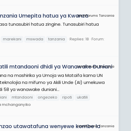
nzania Umepita hatua ya Kwanza
JamiiForums Tanzania
 tunasubiri hatua zingine. Tunasubiri hatua
marekani
mswada
tanzania
Replies: 18
Forum:
katili mtandaoni dhidi ya Wanawake Duniani
JamiiForums Tanzania
ikiana na mashirika ya Umoja wa Mataifa kama UN
knolojia na mifumo ya Akili Unde (AI) umekuwa
i 58 ya wanawake duniani...
iani
mtandaoni
ongezeko
ripoti
ukatili
ja mchanganyiko
 wenzao utawatafuna wenyewe kombe la
JamiiForums Tanzania