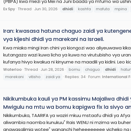
(PBPA) kwa miezi ya Mei na Juni baada ya mfumo wa ushindan
Ex Spy
Thread
Jun 30, 2026
dhidi
kashfa
mafuta
mpina
Iran: kwasasa hatuna chaguo zaidi ya kutengene
vya kijeshi dhidi ya marekani na Israeli.
Kwa miaka mingi Iran chini ya kiongozi wao aliyeuwawa kikati
kutangaza wazi kuwa licha ya kuwa na virutubisho vya ura
kufanya hivyo kwakua ni kinyume na maadili ya kidini. Leo kio
Waterloo
Thread
Jun 28, 2026
bomu
chaguo
dhidi
hatu
marekani
vitisho
zaidi ya
Replies: 34
Forum:
International 
Nikikumbuka kauli ya PM kassimu Majaliwa dhidi
Mwigulu na mtu wa bomu kapigwa fix la sivyo a
Nikikumbuka, TAARIFA ya waziri mkuu mstaafu dhidi ya Afy
aliwambia naomba kunukuu" Rais WENU ni mzima wa buher
anawasalimia wotee" wananchi heheeeeeeee vicheko na 