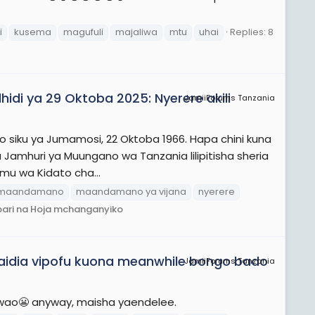
i
kusema
magufuli
majaliwa
mtu
uhai
Replies: 8
di ya 29 Oktoba 2025: Nyerere akili
JamiiForums Tanzania
o siku ya Jumamosi, 22 Oktoba 1966. Hapa chini kuna
Jamhuri ya Muungano wa Tanzania lilipitisha sheria
imu wa Kidato cha...
maandamano
maandamano ya vijana
nyerere
ari na Hoja mchanganyiko
saidia vipofu kuona meanwhile bongo bado
JamiiForums Tanzania
wao😬 anyway, maisha yaendelee.