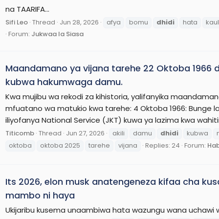
na TAARIFA...
Sifi Leo
Thread
Jun 28, 2026
afya
bomu
dhidi
hata
kaul
Forum:
Jukwaa la Siasa
Maandamano ya vijana tarehe 22 Oktoba 1966 dhi
kubwa hakumwaga damu.
Kwa mujibu wa rekodi za kihistoria, yalifanyika maandaman
mfuatano wa matukio kwa tarehe: 4 Oktoba 1966: Bunge la 
iliyofanya National Service (JKT) kuwa ya lazima kwa wahit
Titicomb
Thread
Jun 27, 2026
akili
damu
dhidi
kubwa
oktoba
oktoba 2025
tarehe
vijana
Replies: 24
Forum:
Hab
Its 2026, elon musk anatengeneza kifaa cha ku
mambo ni haya
Ukijaribu kusema unaambiwa hata wazungu wana uchawi 