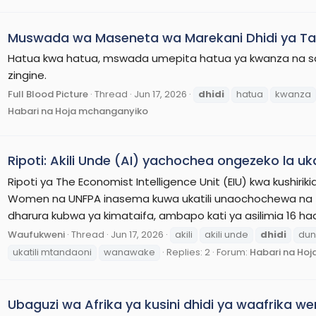
Muswada wa Maseneta wa Marekani Dhidi ya Ta
Hatua kwa hatua, mswada umepita hatua ya kwanza na sasa
zingine.
Full Blood Picture
Thread
Jun 17, 2026
dhidi
hatua
kwanza
Habari na Hoja mchanganyiko
Ripoti: Akili Unde (AI) yachochea ongezeko la u
Ripoti ya The Economist Intelligence Unit (EIU) kwa kushir
Women na UNFPA inasema kuwa ukatili unaochochewa na te
dharura kubwa ya kimataifa, ambapo kati ya asilimia 16 had
Waufukweni
Thread
Jun 17, 2026
akili
akili unde
dhidi
dun
ukatili mtandaoni
wanawake
Replies: 2
Forum:
Habari na Ho
Ubaguzi wa Afrika ya kusini dhidi ya waafrika