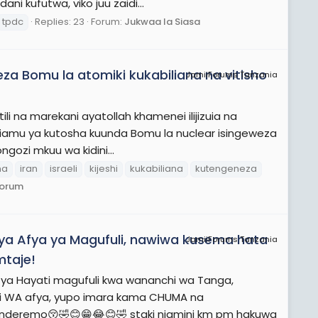
i kufutwa, viko juu zaidi...
tpdc
Replies: 23
Forum:
Jukwaa la Siasa
za Bomu la atomiki kukabiliana na vitisho
JamiiForums Tanzania
li na marekani ayatollah khamenei ilijizuia na
niamu ya kutosha kuunda Bomu la nuclear isingeweza
ngozi mkuu wa kidini...
na
iran
israeli
kijeshi
kukabiliana
kutengeneza
Forum
 ya Afya ya Magufuli, nawiwa kusema hata
JamiiForums Tanzania
mtaje!
a ya Hayati magufuli kwa wananchi wa Tanga,
i WA afya, yupo imara kama CHUMA na
nderemo😚🤣😊😁😂😊🤣 staki niamini km pm hakuwa