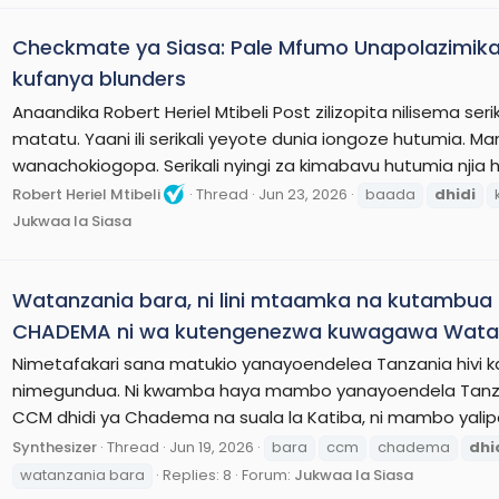
Checkmate ya Siasa: Pale Mfumo Unapolazimika K
kufanya blunders
Anaandika Robert Heriel Mtibeli Post zilizopita nilisema 
matatu. Yaani ili serikali yeyote dunia iongoze hutumia. 
wanachokiogopa. Serikali nyingi za kimabavu hutumia njia hii. 
Robert Heriel Mtibeli
Thread
Jun 23, 2026
baada
dhidi
Jukwaa la Siasa
Watanzania bara, ni lini mtaamka na kutambu
CHADEMA ni wa kutengenezwa kuwagawa Watan
Nimetafakari sana matukio yanayoendelea Tanzania hivi ka
nimegundua. Ni kwamba haya mambo yanayoendela Tanza
CCM dhidi ya Chadema na suala la Katiba, ni mambo yalip
Synthesizer
Thread
Jun 19, 2026
bara
ccm
chadema
dhi
watanzania bara
Replies: 8
Forum:
Jukwaa la Siasa