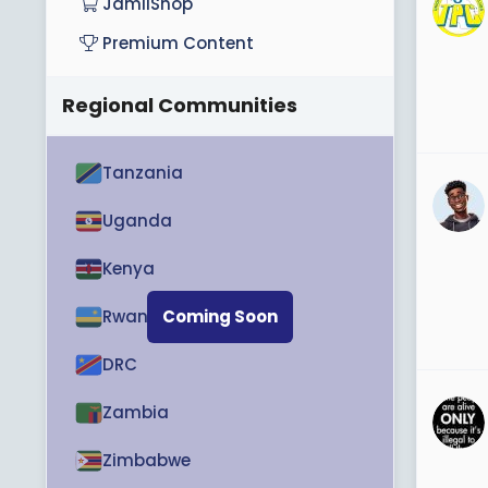
JamiiShop
Premium Content
Regional Communities
Tanzania
Uganda
Kenya
Rwanda
Coming Soon
DRC
Zambia
Zimbabwe