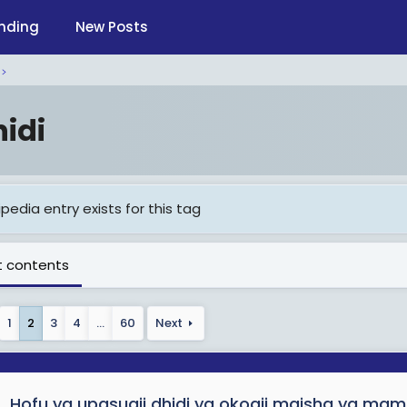
nding
New Posts
idi
pedia entry exists for this tag
 contents
1
2
3
4
…
60
Next
Hofu ya upasuaji dhidi ya okoaji maisha ya ma