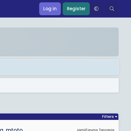
Log in
Register
Filters
ma, mtoto
JamiiForums Tanzania