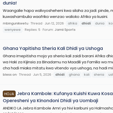
dunia!
Waangalie hapa walivyosheheni kwa silaha za jadi: pinde,
kuwashambulia waafrika wenzao walioko Afrika ya kusini.
mbingunikwetu
Thread
Jun 12, 2026
afrika
dhidi
dunia
k
wenyewe
Replies: 5
Forum:
Jamii Sports
Ghana Yapitisha Sheria Kali Dhidi ya Ushoga
Ghana imepitisha moja ya sheria kali zaidi barani Afrika 
wa Haki za Kijinsia za Binadamu na Maadili ya Familia wa 
cha hadi miaka mitatu kwa vitendo vya ushoga, na hadi mia
bless on
Thread
Jun 5, 2026
dhidi
ghana
kali
sheria
us
Jebra Kambole: Kufanya Kuishi Kuwa Kosa
HOJA
Operesheni ya Kinondoni Dhidi ya Uombaji
ANDIKO LA Jebra Kambole Amri ya hivi karibuni ya Halmasha