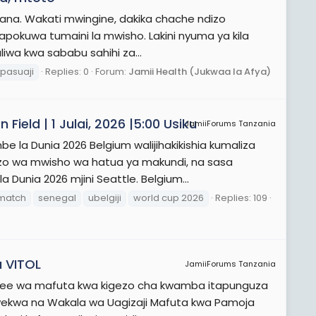
tana. Wakati mwingine, dakika chache ndizo
apokuwa tumaini la mwisho. Lakini nyuma ya kila
uliwa kwa sababu sahihi za...
pasuaji
Replies: 0
Forum:
Jamii Health (Jukwaa la Afya)
ield | 1 Julai, 2026 |5:00 Usiku
JamiiForums Tanzania
 la Dunia 2026 Belgium walijihakikishia kumaliza
ezo wa mwisho wa hatua ya makundi, na sasa
Dunia 2026 mjini Seattle. Belgium...
match
senegal
ubelgiji
world cup 2026
Replies: 109
 VITOL
JamiiForums Tanzania
 pekee wa mafuta kwa kigezo cha kwamba itapunguza
yowekwa na Wakala wa Uagizaji Mafuta kwa Pamoja