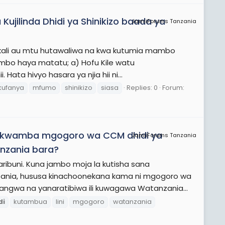
ujilinda Dhidi ya Shinikizo baada ya
JamiiForums Tanzania
serikali au mtu hutawaliwa na kwa kutumia mambo
Mambo haya matatu; a) Hofu Kile watu
Hata hivyo hasara ya njia hii ni...
kufanya
mfumo
shinikizo
siasa
Replies: 0
Forum:
a kwamba mgogoro wa CCM dhidi ya
JamiiForums Tanzania
zania bara?
ribuni. Kuna jambo moja la kutisha sana
nia, hususa kinachoonekana kama ni mgogoro wa
angwa na yanaratibiwa ili kuwagawa Watanzania...
di
kutambua
lini
mgogoro
watanzania