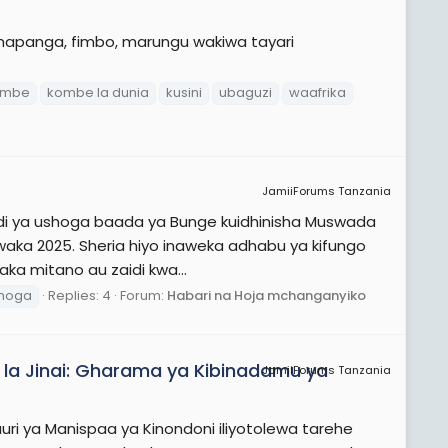
 mapanga, fimbo, marungu wakiwa tayari
ombe
kombe la dunia
kusini
ubaguzi
waafrika
JamiiForums Tanzania
dhidi ya ushoga baada ya Bunge kuidhinisha Muswada
mwaka 2025. Sheria hiyo inaweka adhabu ya kifungo
ka mitano au zaidi kwa...
hoga
Replies: 4
Forum:
Habari na Hoja mchanganyiko
 la Jinai: Gharama ya Kibinadamu ya
JamiiForums Tanzania
uri ya Manispaa ya Kinondoni iliyotolewa tarehe