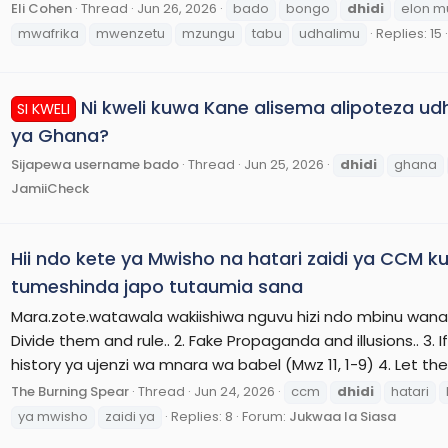
Eli Cohen
Thread
Jun 26, 2026
bado
bongo
dhidi
elon m
mwafrika
mwenzetu
mzungu
tabu
udhalimu
Replies: 15
Ni kweli kuwa Kane alisema alipoteza ud
SI KWELI
ya Ghana?
Sijapewa username bado
Thread
Jun 25, 2026
dhidi
ghana
JamiiCheck
Hii ndo kete ya Mwisho na hatari zaidi ya CC
tumeshinda japo tutaumia sana
Mara.zote.watawala wakiishiwa nguvu hizi ndo mbinu wanaz
Divide them and rule.. 2. Fake Propaganda and illusions.. 3
history ya ujenzi wa mnara wa babel (Mwz 11, 1-9) 4. Let the
The Burning Spear
Thread
Jun 24, 2026
ccm
dhidi
hatari
ya mwisho
zaidi ya
Replies: 8
Forum:
Jukwaa la Siasa