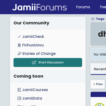
Forums
Tre
Tags
Our Community
dh
JamiiCheck
FichuaUovu
Stories of Change
No Wiki
Start Discussion
Recent
Coming Soon
Prev
JamiiCourses
JamiiData