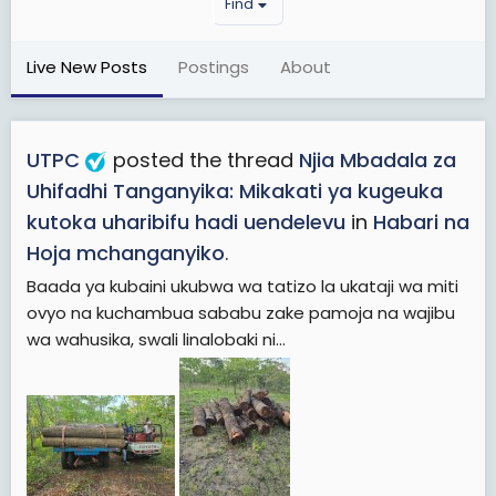
Find
Live New Posts
Postings
About
UTPC
posted the thread
Njia Mbadala za
Uhifadhi Tanganyika: Mikakati ya kugeuka
kutoka uharibifu hadi uendelevu
in
Habari na
Hoja mchanganyiko
.
Baada ya kubaini ukubwa wa tatizo la ukataji wa miti
ovyo na kuchambua sababu zake pamoja na wajibu
wa wahusika, swali linalobaki ni...