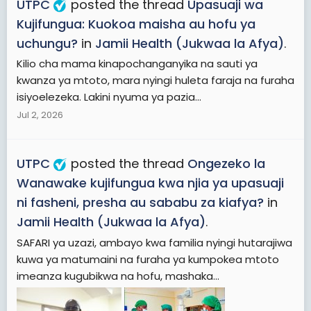
UTPC
posted the thread
Upasuaji wa
Kujifungua: Kuokoa maisha au hofu ya
uchungu?
in
Jamii Health (Jukwaa la Afya)
.
Kilio cha mama kinapochanganyika na sauti ya
kwanza ya mtoto, mara nyingi huleta faraja na furaha
isiyoelezeka. Lakini nyuma ya pazia...
Jul 2, 2026
UTPC
posted the thread
Ongezeko la
Wanawake kujifungua kwa njia ya upasuaji
ni fasheni, presha au sababu za kiafya?
in
Jamii Health (Jukwaa la Afya)
.
SAFARI ya uzazi, ambayo kwa familia nyingi hutarajiwa
kuwa ya matumaini na furaha ya kumpokea mtoto
imeanza kugubikwa na hofu, mashaka...