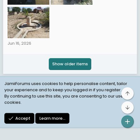
Jun 16, 2026
Show older items
JamiiForums uses cookies to help personalise content, tailor
your experience and to keep you logged in if you register.
Top
Child Protection Policy
Personal Data Protection
By continuing to use this site, you are consenting to our use of
cookies.
Contact us
Terms
Privacy Policy
Help
Bot
Accept
Learn more…