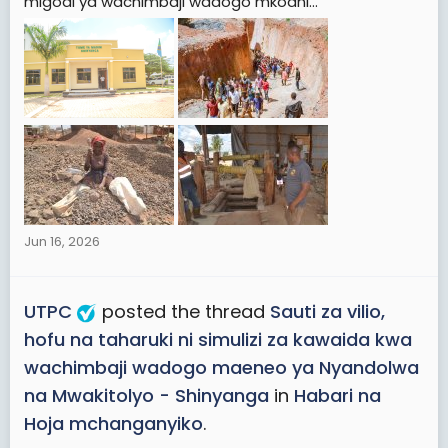
migodi ya wachimbaji wadogo mkoani...
Jun 16, 2026
UTPC
posted the thread
Sauti za vilio,
hofu na taharuki ni simulizi za kawaida kwa
wachimbaji wadogo maeneo ya Nyandolwa
na Mwakitolyo - Shinyanga
in
Habari na
Hoja mchanganyiko
.