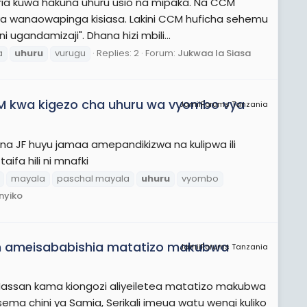
ria kuwa hakuna uhuru usio na mipaka. Na CCM
ya wanaowapinga kisiasa. Lakini CCM huficha sehemu
andamizaji". Dhana hizi mbili...
a
uhuru
vurugu
Replies: 2
Forum:
Jukwaa la Siasa
M kwa kigezo cha uhuru wa vyombo vya
JamiiForums Tanzania
na JF huyu jamaa amepandikizwa na kulipwa ili
ifa hili ni mnafki
mayala
paschal mayala
uhuru
vyombo
nyiko
n ameisababishia matatizo makubwa
JamiiForums Tanzania
Hassan kama kiongozi aliyeiletea matatizo makubwa
ma chini ya Samia, Serikali imeua watu wengi kuliko