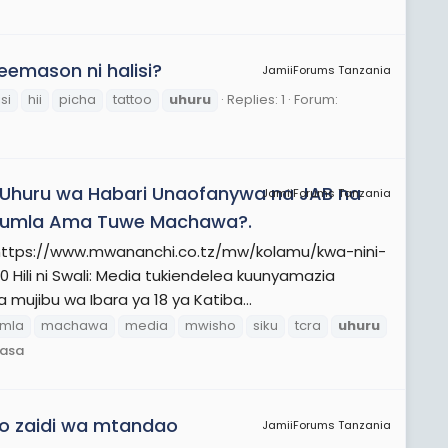
reemason ni halisi?
JamiiForums Tanzania
si
hii
picha
tattoo
uhuru
Replies: 1
Forum:
 Uhuru wa Habari Unaofanywa na JAB na
JamiiForums Tanzania
 Jumla Ama Tuwe Machawa?.
o https://www.mwananchi.co.tz/mw/kolamu/kwa-nini-
ili ni Swali: Media tukiendelea kuunyamazia
mujibu wa Ibara ya 18 ya Katiba...
umla
machawa
media
mwisho
siku
tcra
uhuru
iasa
o zaidi wa mtandao
JamiiForums Tanzania