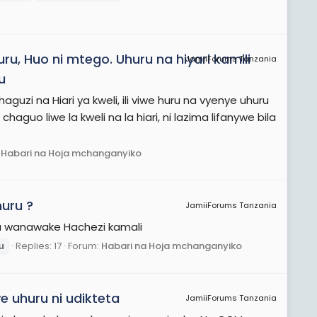
ru, Huo ni mtego. Uhuru na hiyari kamili
JamiiForums Tanzania
u
aguzi na Hiari ya kweli, ili viwe huru na vyenye uhuru
i chaguo liwe la kweli na la hiari, ni lazima lifanywe bila
:
Habari na Hoja mchanganyiko
uru ?
JamiiForums Tanzania
a wanawake Hachezi kamali
u
Replies: 17
Forum:
Habari na Hoja mchanganyiko
e uhuru ni udikteta
JamiiForums Tanzania