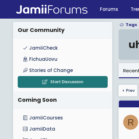
Forums
Tre
Tags
Our Community
u
JamiiCheck
FichuaUovu
Stories of Change
Recent
Start Discussion
Prev
Coming Soon
JamiiCourses
R
JamiiData