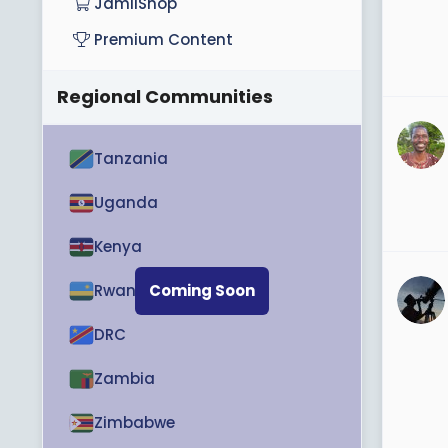
JamiiShop
Premium Content
Regional Communities
Tanzania
Uganda
Kenya
Rwanda
Coming Soon
DRC
Zambia
Zimbabwe