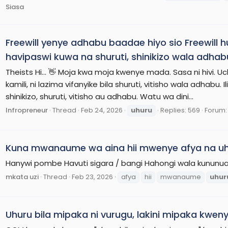
Siasa
Freewill yenye adhabu baadae hiyo sio Freewill hu
havipaswi kuwa na shuruti, shinikizo wala adhab
Theists Hi... 👋 Moja kwa moja kwenye mada. Sasa ni hivi. Uch
kamili, ni lazima vifanyike bila shuruti, vitisho wala adhabu. Il
shinikizo, shuruti, vitisho au adhabu. Watu wa dini...
Infropreneur
Thread
Feb 24, 2026
uhuru
Replies: 569
Forum
Kuna mwanaume wa aina hii mwenye afya na uh
Hanywi pombe Havuti sigara / bangi Hahongi wala kununu
mkata uzi
Thread
Feb 23, 2026
afya
hii
mwanaume
uhur
Uhuru bila mipaka ni vurugu, lakini mipaka kweny