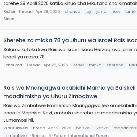
tarehe 28 Aprili 2026 katika Kituo cha Mikutano cha Kimatai
Richer
Thread
Apr 28, 2026
chande
jaji
juma
nani
tume
Siasa
Sherehe za miaka 78 ya Uhuru wa Israel Rais Is
Salamu kutoka kwa Rais wa Israeli Isaac Herzog kwa jamii z
Israeli ya miaka 78.
Echolima1
Thread
Apr 22, 2026
israel
miaka
sherehe
uhu
Rais wa Mnangagwa akabidhi Mamia ya Baiskeli 
maadhimisho ya Uhuru Zimbabwe
Rais wa Zimbabwe Emmerson Mnangagwa leo amekabidhi ma
eneo la Maphisa, Kezi, ambako sherehe za maadhimisho ya
Jumamosi hii.
Waufukweni
Thread
Apr 21, 2026
baiskeli
katika
maadhimis
zimbabwe
Replies: 4
Forum:
International Forum