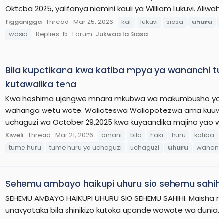
Oktoba 2025, yalifanya niamini kauli ya William Lukuvi. Ali
figganigga
Thread
Mar 25, 2026
kali
lukuvi
siasa
uhuru
wosia
Replies: 15
Forum:
Jukwaa la Siasa
Bila kupatikana kwa katiba mpya ya wananchi t
kutawalika tena
Kwa heshima ujengwe mnara mkubwa wa makumbusho ya
wahanga wetu wote. Walioteswa Waliopotezwa ama kuuw
uchaguzi wa October 29,2025 kwa kuyaandika majina yao 
Kiweli
Thread
Mar 21, 2026
amani
bila
haki
huru
katiba
tume huru
tume huru ya uchaguzi
uchaguzi
uhuru
wanan
Sehemu ambayo haikupi uhuru sio sehemu sahih
SEHEMU AMBAYO HAIKUPI UHURU SIO SEHEMU SAHIHI. Maisha ma
unavyotaka bila shinikizo kutoka upande wowote wa dunia. 