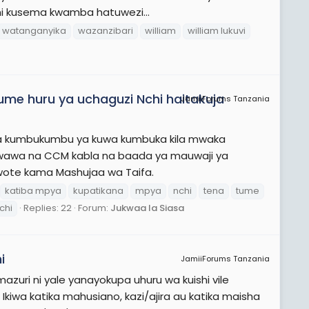
wahi kusema kwamba hatuwezi...
watanganyika
wazanzibari
william
william lukuvi
ume huru ya uchaguzi Nchi haitakuja
JamiiForums Tanzania
 kumbukumbu ya kuwa kumbuka kila mwaka
awa na CCM kabla na baada ya mauwaji ya
wote kama Mashujaa wa Taifa.
katiba mpya
kupatikana
mpya
nchi
tena
tume
chi
Replies: 22
Forum:
Jukwaa la Siasa
i
JamiiForums Tanzania
zuri ni yale yanayokupa uhuru wa kuishi vile
Ikiwa katika mahusiano, kazi/ajira au katika maisha