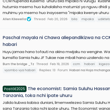
CCM hupenda kusema "uhuru bila mipaka ni vurugu" kuashi
hutumia msemo huo kuhalalisha matumizi ya nguvu dhidi 
muhimu ya msemo huo inayosema "mipaka kwenye uhuru ni ug
Allen Kilewella
Thread
Feb 20, 2026
bila
mipaka
udiktet
Paschal mayala ni Chawa aliepandikizwa na CC
habari
Huyu jamaa hana tofauti na akina mwijaku na wengine. Wa
kumsifia Samia huku JF Tukae nae mbali hana uzalendo na ta
Burn the bridge _Tz
Thread
Feb 19, 2026
ccm
habari
kigezo
vyombo vya habari
Replies: 13
Forum:
Habari na Hoja mchanga
The economist: Samia Suluhu Hassa
PostGE2025
Tanzania, toka nchi ipate uhuru
Jalida kubwa kabisa duniani, limemwelezea Samia Suluhu 
sana Tanzania toka nchi ipate uhuru. The Economist wanase