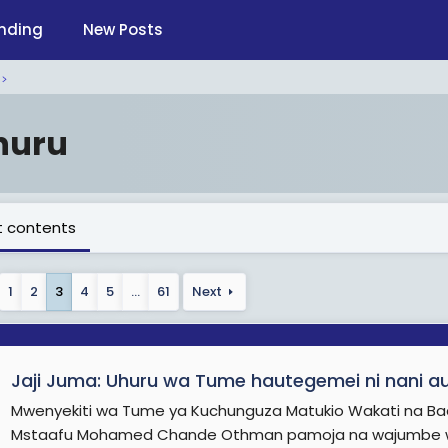
nding
New Posts
huru
 contents
1
2
3
4
5
…
61
Next
Jaji Juma: Uhuru wa Tume hautegemei ni nani au
Mwenyekiti wa Tume ya Kuchunguza Matukio Wakati na Baa
Mstaafu Mohamed Chande Othman pamoja na wajumbe wa