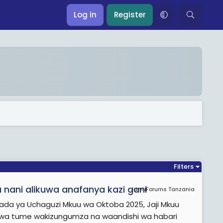
Log in
Register
Filters
 nani alikuwa anafanya kazi gani
JamiiForums Tanzania
da ya Uchaguzi Mkuu wa Oktoba 2025, Jaji Mkuu
 tume wakizungumza na waandishi wa habari