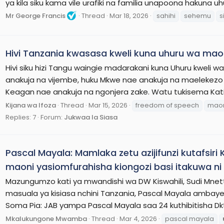
ya kila siku kama vile urafiki na familia unapoona hakuna uhu
Mr George Francis
Thread
Mar 18, 2026
sahihi
sehemu
s
Hivi Tanzania kwasasa kweli kuna uhuru wa mao
Hivi siku hizi Tangu waingie madarakani kuna Uhuru kweli
anakuja na vijembe, huku Mkwe nae anakuja na maelekez
Keagan nae anakuja na ngonjera zake. Watu tukisema Katiba
Kijana wa Ifoza
Thread
Mar 15, 2026
freedom of speech
mao
Replies: 7
Forum:
Jukwaa la Siasa
Pascal Mayala: Mamlaka zetu azijifunzi kutafsir
maoni yasiomfurahisha kiongozi basi itakuwa n
Mazungumzo kati ya mwandishi wa DW Kiswahili, Sudi Mne
masuala ya kisiasa nchini Tanzania, Pascal Mayala ambaye an
Soma Pia: JAB yampa Pascal Mayala saa 24 kuthibitisha Dk
Mkalukungone Mwamba
Thread
Mar 4, 2026
pascal mayala