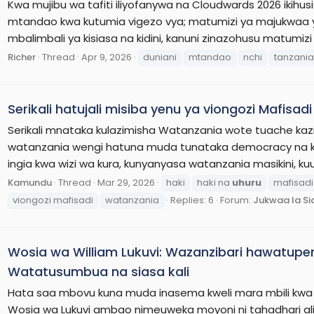
Kwa mujibu wa tafiti iliyofanywa na Cloudwards 2026 ikihusi
mtandao kwa kutumia vigezo vya; matumizi ya majukwaa ya
mbalimbali ya kisiasa na kidini, kanuni zinazohusu matumizi
Richer
Thread
Apr 9, 2026
duniani
mtandao
nchi
tanzania
Serikali hatujali misiba yenu ya viongozi Mafis
Serikali mnataka kulazimisha Watanzania wote tuache kazi n
watanzania wengi hatuna muda tunataka democracy na k
ingia kwa wizi wa kura, kunyanyasa watanzania masikini, ku
Kamundu
Thread
Mar 29, 2026
haki
haki na
uhuru
mafisadi
viongozi mafisadi
watanzania
Replies: 6
Forum:
Jukwaa la Si
Wosia wa William Lukuvi: Wazanzibari hawatup
Watatusumbua na siasa kali
Hata saa mbovu kuna muda inasema kweli mara mbili kwa s
Wosia wa Lukuvi ambao nimeuweka moyoni ni tahadhari ali