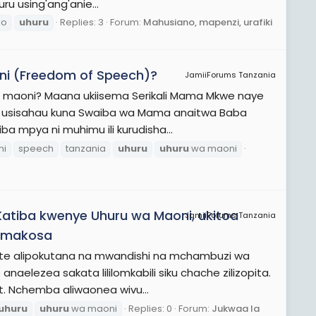
ru using'ang'anie...
io
uhuru
Replies: 3
Forum:
Mahusiano, mapenzi, urafiki
ni (Freedom of Speech)?
JamiiForums Tanzania
 wa maoni? Maana ukiisema Serikali Mama Mkwe naye
o usisahau kuna Swaiba wa Mama anaitwa Baba
 mpya ni muhimu ili kurudisha...
ni
speech
tanzania
uhuru
uhuru
wa maoni
i Katiba kwenye Uhuru wa Maoni, ukitoa
JamiiForums Tanzania
i makosa
tte alipokutana na mwandishi na mchambuzi wa
aelezea sakata lililomkabili siku chache zilizopita.
t. Nchemba aliwaonea wivu...
uhuru
uhuru
wa maoni
Replies: 0
Forum:
Jukwaa la