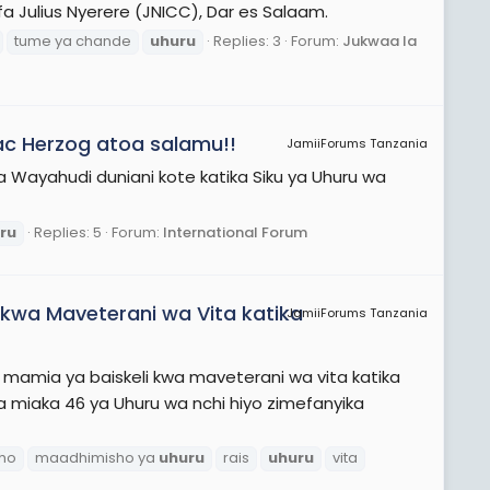
fa Julius Nyerere (JNICC), Dar es Salaam.
tume ya chande
uhuru
Replies: 3
Forum:
Jukwaa la
aac Herzog atoa salamu!!
JamiiForums Tanzania
a Wayahudi duniani kote katika Siku ya Uhuru wa
ru
Replies: 5
Forum:
International Forum
kwa Maveterani wa Vita katika
JamiiForums Tanzania
mia ya baiskeli kwa maveterani wa vita katika
 miaka 46 ya Uhuru wa nchi hiyo zimefanyika
ho
maadhimisho ya
uhuru
rais
uhuru
vita