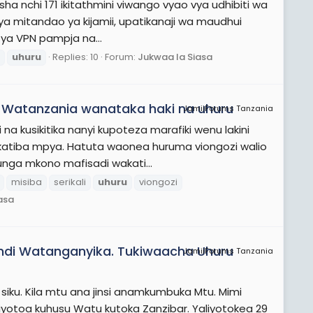
sha nchi 171 ikitathmini viwango vyao vya udhibiti wa
 mitandao ya kijamii, upatikanaji wa maudhui
 ya VPN pampja na...
uhuru
Replies: 10
Forum:
Jukwaa la Siasa
adi Watanzania wanataka haki na uhuru
JamiiForums Tanzania
a kusikitika nanyi kupoteza marafiki wenu lakini
atiba mpya. Hatuta waonea huruma viongozi walio
unga mkono mafisadi wakati...
misiba
serikali
uhuru
viongozi
asa
endi Watanganyika. Tukiwaacha Uhuru
JamiiForums Tanzania
iku. Kila mtu ana jinsi anamkumbuka Mtu. Mimi
yotoa kuhusu Watu kutoka Zanzibar. Yaliyotokea 29