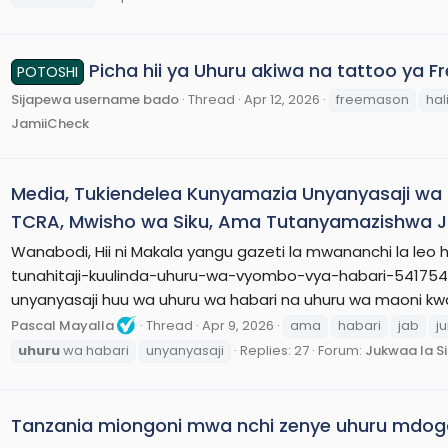
Picha hii ya Uhuru akiwa na tattoo ya F
POTOSHI
Sijapewa username bado
Thread
Apr 12, 2026
freemason
hali
JamiiCheck
Media, Tukiendelea Kunyamazia Unyanyasaji wa
TCRA, Mwisho wa Siku, Ama Tutanyamazishwa
Wanabodi, Hii ni Makala yangu gazeti la mwananchi la le
tunahitaji-kuulinda-uhuru-wa-vyombo-vya-habari-5417540 H
unyanyasaji huu wa uhuru wa habari na uhuru wa maoni kwa 
Pascal Mayalla
Thread
Apr 9, 2026
ama
habari
jab
j
uhuru
wa habari
unyanyasaji
Replies: 27
Forum:
Jukwaa la S
Tanzania miongoni mwa nchi zenye uhuru mdog