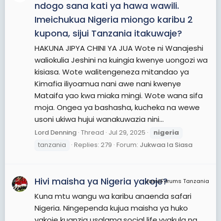
ndogo sana kati ya hawa wawili.
Imeichukua Nigeria miongo karibu 2
kupona, sijui Tanzania itakuwaje?
HAKUNA JIPYA CHINI YA JUA Wote ni Wanajeshi
waliokulia Jeshini na kuingia kwenye uongozi wa
kisiasa. Wote walitengeneza mitandao ya
Kimafia iliyoamua nani awe nani kwenye
Mataifa yao kwa miaka mingi. Wote wana sifa
moja. Ongea ya bashasha, kucheka na wewe
usoni ukiwa hujui wanakuwazia nini...
Lord Denning
Thread
Jul 29, 2025
nigeria
tanzania
Replies: 279
Forum:
Jukwaa la Siasa
Hivi maisha ya Nigeria yakoje?
JamiiForums Tanzania
Kuna mtu wangu wa karibu anaenda safari
Nigeria. Ningependa kujua maisha ya huko
yakoje kuanzia usalama,social life,vyakula na