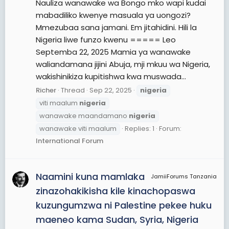
Nauliza wanawake wa Bongo mko wapi kudai
mabadiliko kwenye masuala ya uongozi?
Mmezubaa sana jamani. Em jitahidini. Hili la
Nigeria liwe funzo kwenu ===== Leo
Septemba 22, 2025 Mamia ya wanawake
waliandamana jijini Abuja, mji mkuu wa Nigeria,
wakishinikiza kupitishwa kwa muswada...
Richer
Thread
Sep 22, 2025
nigeria
viti maalum
nigeria
wanawake maandamano
nigeria
wanawake viti maalum
Replies: 1
Forum:
International Forum
Naamini kuna mamlaka
JamiiForums Tanzania
zinazohakikisha kile kinachopaswa
kuzungumzwa ni Palestine pekee huku
maeneo kama Sudan, Syria, Nigeria