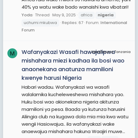
40% ya watu wake bado wanaishi kwa vibatari!
Yoda
Thread
May 9, 2025
africa
nigeria
uchumi mkubwa
Replies: 67
Forum:
International
Forum
Wafanyakazi Wasafi hawajalipwa
JamiiForums Tanzania
M
mishahara miezi kadhaa ila bosi wao
anaonekana anatunza mamilioni
kwenye harusi Nigeria
Habari wadau. Wafanyakazi wa wasafi
walalamika kucheleweshewa mishahara yao.
Huku bosi wao akionekana nigeria akitunza
mamilioni ya pesa. Baada ya kutunza harusini
Aliingia club na kugawa dola mia mia kwa watu
wengii Hasiowajua.. ila wafanyakazi wake
anaewajua mishahara hakuna Waajiri muwe...