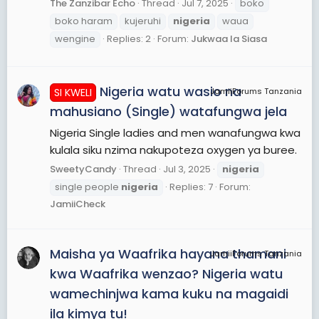
The Zanzibar Echo
Thread
Jul 7, 2025
boko
boko haram
kujeruhi
nigeria
waua
wengine
Replies: 2
Forum:
Jukwaa la Siasa
Nigeria watu wasio na
SI KWELI
JamiiForums Tanzania
mahusiano (Single) watafungwa jela
Nigeria Single ladies and men wanafungwa kwa
kulala siku nzima nakupoteza oxygen ya buree.
SweetyCandy
Thread
Jul 3, 2025
nigeria
single people
nigeria
Replies: 7
Forum:
JamiiCheck
Maisha ya Waafrika hayana thamani
JamiiForums Tanzania
kwa Waafrika wenzao? Nigeria watu
wamechinjwa kama kuku na magaidi
ila kimya tu!