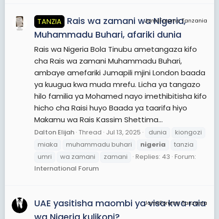
Rais wa zamani wa Nigeria,
TANZIA
JamiiForums Tanzania
Muhammadu Buhari, afariki dunia
Rais wa Nigeria Bola Tinubu ametangaza kifo
cha Rais wa zamani Muhammadu Buhari,
ambaye amefariki Jumapili mjini London baada
ya kuugua kwa muda mrefu. Licha ya tangazo
hilo familia ya Mohamed nayo imethibitisha kifo
hicho cha Raisi huyo Baada ya taarifa hiyo
Makamu wa Rais Kassim Shettima...
Dalton Elijah
Thread
Jul 13, 2025
dunia
kiongozi
miaka
muhammadu buhari
nigeria
tanzia
umri
wa zamani
zamani
Replies: 43
Forum:
International Forum
UAE yasitisha maombi ya visa kwa raia
JamiiForums Tanzania
wa Nigeria kulikoni?