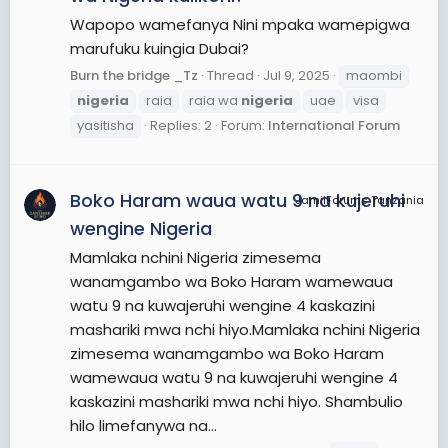
Wapopo wamefanya Nini mpaka wamepigwa
marufuku kuingia Dubai?
Burn the bridge _Tz
Thread
Jul 9, 2025
maombi
nigeria
raia
raia wa
nigeria
uae
visa
yasitisha
Replies: 2
Forum:
International Forum
Boko Haram waua watu 9 na kujeruhi
JamiiForums Tanzania
wengine Nigeria
Mamlaka nchini Nigeria zimesema
wanamgambo wa Boko Haram wamewaua
watu 9 na kuwajeruhi wengine 4 kaskazini
mashariki mwa nchi hiyo.Mamlaka nchini Nigeria
zimesema wanamgambo wa Boko Haram
wamewaua watu 9 na kuwajeruhi wengine 4
kaskazini mashariki mwa nchi hiyo. Shambulio
hilo limefanywa na...