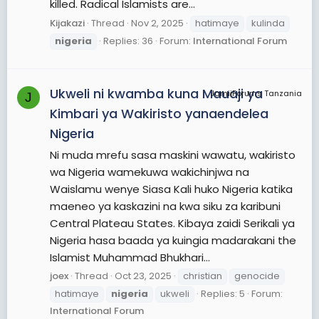
killed. Radical Islamists are...
Kijakazi
Thread
Nov 2, 2025
hatimaye
kulinda
nigeria
Replies: 36
Forum:
International Forum
Ukweli ni kwamba kuna Mauaji ya
JamiiForums Tanzania
J
Kimbari ya Wakiristo yanaendelea
Nigeria
Ni muda mrefu sasa maskini wawatu, wakiristo
wa Nigeria wamekuwa wakichinjwa na
Waislamu wenye Siasa Kali huko Nigeria katika
maeneo ya kaskazini na kwa siku za karibuni
Central Plateau States. Kibaya zaidi Serikali ya
Nigeria hasa baada ya kuingia madarakani the
Islamist Muhammad Bhukhari...
joex
Thread
Oct 23, 2025
christian
genocide
hatimaye
nigeria
ukweli
Replies: 5
Forum:
International Forum