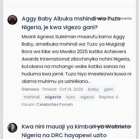
Aggy Baby Aibuka mshindi wa Tuzo
JamiiForums Tanzania
Nigeria, je kwa vigezo gani?
Msanii Agness Suleiman maarufu kama Aggy
Baby, ameibuka mshindi wa Tuzo ya Muigizaji
Bora wa Kike wa Mwaka 2025 katika Achievers
Awards International zilizofanyika nchini Nigeria,
kutokana na mchango wake katika sanaa na
huduma kwa jamii. Tuzo hiyo imeelezwa kuwa ni
alama muhimu ya ushirikiano...
Damaso
Thread
Oct 14, 2025
baby
gani
mshindi
nigeria
tuzo
vigezo
Replies: 6
Forum:
Celebrities Forum
Kwa nini mauaji ya kimbari ya Wakristo
JamiiForums Tanzania
Nigeria na DRC hayapewi uzito