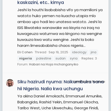
kaskazini, etc.. kimya
Jeshi la houthi lisababisha vifo ya mamilioni ya
watoto huko yemen na kuacha utapia mlo
ambao upo hadi leo unatesa watoto. Jeshi la
ISIS liliwateka wanawake wa kisyria na iraq na
kuwageuza watumwa wa kingono na wengine
kuwauza kwa watu wengine. Jeshi la boko
haram limesababisha chaos nigeria...
Eli Cohen
Thread
Sep 19, 2025
ideology
jina
nigeria
palestine
sudan
syria
Replies: 3
Forum:
Habari na Hoja mchanganyiko
Siku hazirudi nyuma: Naikumbuka sana
JamiiForums Tanzania
hii Nigeria. Nalia kwa uchungu
Ya akina Daniel Amokachi, Emmanuel Amunike,
Babangida, Rashid Yekin, Emmanuel Okocha,
Taribo West, Uche Ukwechuku, George Finidi,