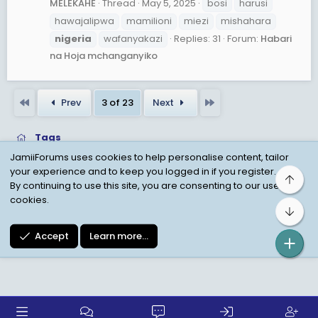
MELEKAHE
Thread
May 5, 2025
bosi
harusi
hawajalipwa
mamilioni
miezi
mishahara
nigeria
wafanyakazi
Replies: 31
Forum:
Habari
na Hoja mchanganyiko
First
Last
Prev
3 of 23
Next
Tags
JamiiForums uses cookies to help personalise content, tailor
your experience and to keep you logged in if you register.
Top
Child Protection Policy
Personal Data Protection
By continuing to use this site, you are consenting to our use of
cookies.
Contact us
Terms
Privacy Policy
Help
Bot
Accept
Learn more…