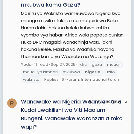
mkubwa kama Gaza?
Maelfu ya Wakristo wameuwawa Nigeria kwa
miongo miwili mfululizo na magaidi wa Boko
Haram lakini hakuna kelele kubwa katika
vyombo vya habari Africa wala popote duniani.
Huko DRC magaidi wanachinja watu lakini
hakuna kelele. Maisha ya Waafrika hayana
thamani kama ya Waarabu na Wazungu?!
Yoda
Thread
Sep 27, 2025
drc
gaza
mauaji
mauaji ya kimbari
mkubwa
nigeria
uzito
wakristo
Replies: 16
Forum:
International Forum
Wanawake wa Nigeria Waandamana
JamiiForums Tanzania
R
Kudai uwakilishi wa Viti Maalum
Bungeni. Wanawake Watanzania mko
wapi?