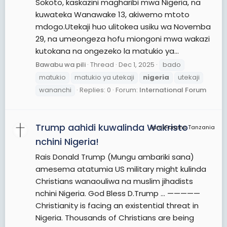
Sokoto, kaskazini magharibi mwa Nigeria, na
kuwateka Wanawake 13, akiwemo mtoto
mdogo.Utekaji huo ulitokea usiku wa Novemba
29, na umeongeza hofu miongoni mwa wakazi
kutokana na ongezeko la matukio ya...
Bawabu wa pili
Thread
Dec 1, 2025
bado
matukio
matukio ya utekaji
nigeria
utekaji
wananchi
Replies: 0
Forum:
International Forum
Trump aahidi kuwalinda Wakristo
JamiiForums Tanzania
nchini Nigeria!
Rais Donald Trump (Mungu ambariki sana)
amesema atatumia US military might kulinda
Christians wanaouliwa na muslim jihadists
nchini Nigeria. God Bless D.Trump ... —————
Christianity is facing an existential threat in
Nigeria. Thousands of Christians are being