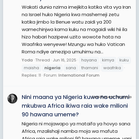
Wakati dunia nzima imejikita katika vita vya Iran
na Israel huko Nigeria kwa mashemeji zetu
katika jimbo la Benue watu zaidi ya 200
wamechinjwa kama kuku na magaidi wiki hii ila
hizo habari hazipewi uzito wowote hata na
Waafrika wenyewe! Mzungu wa huko Vatican
Roma ndiye amezipa umuhimu na...
Yoda
Thread
Jun 16, 2025
hayana
kimya
kuku
maisha
nigeria
sana
thamani
waafrika
Replies: 11
Forum:
International Forum
Nini maana ya Nigeria kuwa na uchumi
JamiiForums Tanzania
mkubwa Africa ikiwa raia wake milioni
90 hawana umeme?
Nigeria ni mojawapo ya mataifa ya hovyo sana
Africa, mzalishaji namba moja wa mafuta
Africa raia wake milioni 90 hawana umeme, yani