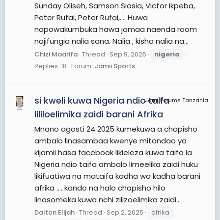
Sunday Oliseh, Samson Siasia, Victor Ikpeba,
Peter Rufai, Peter Rufai,.... Huwa
napowakumbuka hawa jamaa naenda room
najifungia nalia sana. Nalia , kisha nalia na...
Chizi Maarifa
Thread
Sep 9, 2025
nigeria
Replies: 18
Forum:
Jamii Sports
si kweli kuwa Nigeria ndio taifa
JamiiForums Tanzania
lililoelimika zaidi barani Afrika
Mnano agosti 24 2025 kumekuwa a chapisho
ambalo linasambaa kwenye mitandao ya
kijamii hasa facebook likieleza kuwa taifa la
Nigeria ndio taifa ambalo limeelika zaidi huku
likifuatiwa na mataifa kadha wa kadha barani
afrika …. kando na halo chapisho hilo
linasomeka kuwa nchi zilizoelimika zaidi...
Dalton Elijah
Thread
Sep 2, 2025
afrika