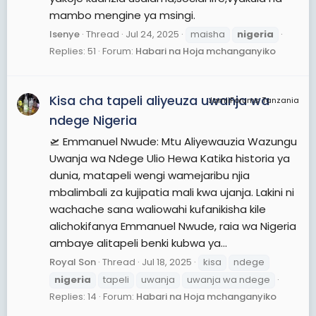
mambo mengine ya msingi.
Isenye
Thread
Jul 24, 2025
maisha
nigeria
Replies: 51
Forum:
Habari na Hoja mchanganyiko
Kisa cha tapeli aliyeuza uwanja wa
JamiiForums Tanzania
ndege Nigeria
🛫 Emmanuel Nwude: Mtu Aliyewauzia Wazungu
Uwanja wa Ndege Ulio Hewa Katika historia ya
dunia, matapeli wengi wamejaribu njia
mbalimbali za kujipatia mali kwa ujanja. Lakini ni
wachache sana waliowahi kufanikisha kile
alichokifanya Emmanuel Nwude, raia wa Nigeria
ambaye alitapeli benki kubwa ya...
Royal Son
Thread
Jul 18, 2025
kisa
ndege
nigeria
tapeli
uwanja
uwanja wa ndege
Replies: 14
Forum:
Habari na Hoja mchanganyiko