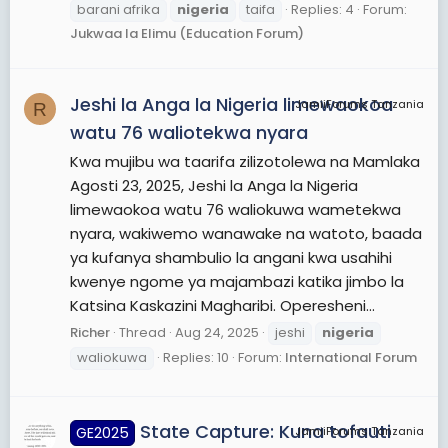
barani afrika
nigeria
taifa
Replies: 4
Forum:
Jukwaa la Elimu (Education Forum)
Jeshi la Anga la Nigeria limewaokoa
JamiiForums Tanzania
R
watu 76 waliotekwa nyara
Kwa mujibu wa taarifa zilizotolewa na Mamlaka
Agosti 23, 2025, Jeshi la Anga la Nigeria
limewaokoa watu 76 waliokuwa wametekwa
nyara, wakiwemo wanawake na watoto, baada
ya kufanya shambulio la angani kwa usahihi
kwenye ngome ya majambazi katika jimbo la
Katsina Kaskazini Magharibi. Operesheni...
Richer
Thread
Aug 24, 2025
jeshi
nigeria
waliokuwa
Replies: 10
Forum:
International Forum
State Capture: Kuna tofauti
GE2025
JamiiForums Tanzania