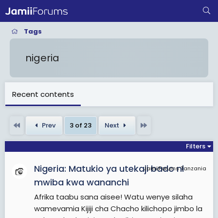
Tags
nigeria
Recent contents
First
Last
Prev
3 of 23
Next
Filters
Nigeria: Matukio ya utekaji bado ni
JamiiForums Tanzania
mwiba kwa wananchi
Afrika taabu sana aisee! Watu wenye silaha
wamevamia Kijiji cha Chacho kilichopo jimbo la