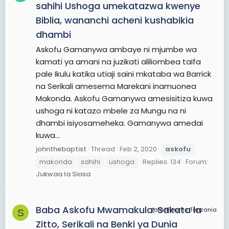
sahihi Ushoga umekatazwa kwenye
Biblia, wananchi acheni kushabikia
dhambi
Askofu Gamanywa ambaye ni mjumbe wa
kamati ya amani na juzikati aliliombea taifa
pale Ikulu katika utiaji saini mkataba wa Barrick
na Serikali amesema Marekani inamuonea
Makonda. Askofu Gamanywa amesisitiza kuwa
ushoga ni katazo mbele za Mungu na ni
dhambi isiyosameheka. Gamanywa amedai
kuwa...
johnthebaptist
Thread
Feb 2, 2020
askofu
makonda
sahihi
ushoga
Replies: 134
Forum:
Jukwaa la Siasa
Baba Askofu Mwamakula: Sakata la
JamiiForums Tanzania
S
Zitto, Serikali na Benki ya Dunia