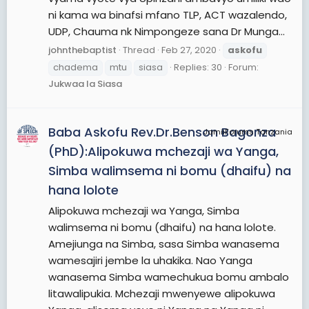
ni kama wa binafsi mfano TLP, ACT wazalendo,
UDP, Chauma nk Nimpongeze sana Dr Munga...
johnthebaptist
Thread
Feb 27, 2020
askofu
chadema
mtu
siasa
Replies: 30
Forum:
Jukwaa la Siasa
Baba Askofu Rev.Dr.Benson Bagonza
JamiiForums Tanzania
(PhD):Alipokuwa mchezaji wa Yanga,
Simba walimsema ni bomu (dhaifu) na
hana lolote
Alipokuwa mchezaji wa Yanga, Simba
walimsema ni bomu (dhaifu) na hana lolote.
Amejiunga na Simba, sasa Simba wanasema
wamesajiri jembe la uhakika. Nao Yanga
wanasema Simba wamechukua bomu ambalo
litawalipukia. Mchezaji mwenyewe alipokuwa