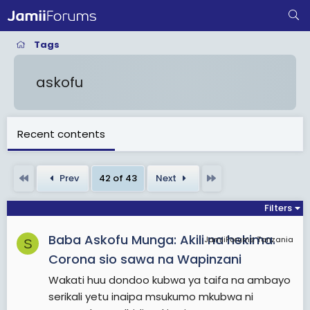
Tags
askofu
Recent contents
First
Last
Prev
42 of 43
Next
Filters
Baba Askofu Munga: Akili na hekima.
JamiiForums Tanzania
S
Corona sio sawa na Wapinzani
Wakati huu dondoo kubwa ya taifa na ambayo
serikali yetu inaipa msukumo mkubwa ni