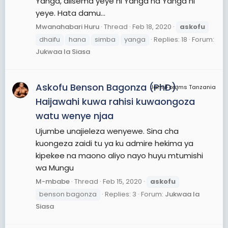
Yanga, alisema yeye ni Yanga na Yanga ni
yeye. Hata damu...
Mwanahabari Huru
Thread
Feb 18, 2020
askofu
dhaifu
hana
simba
yanga
Replies: 18
Forum:
Jukwaa la Siasa
Askofu Benson Bagonza (PhD):
JamiiForums Tanzania
Haijawahi kuwa rahisi kuwaongoza
watu wenye njaa
Ujumbe unajieleza wenyewe. Sina cha
kuongeza zaidi tu ya ku admire hekima ya
kipekee na maono aliyo nayo huyu mtumishi
wa Mungu
M-mbabe
Thread
Feb 15, 2020
askofu
benson bagonza
Replies: 3
Forum:
Jukwaa la
Siasa