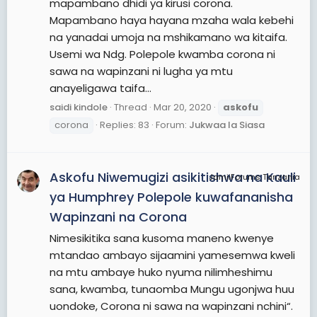
mapambano dhidi ya kirusi corona.
Mapambano haya hayana mzaha wala kebehi
na yanadai umoja na mshikamano wa kitaifa.
Usemi wa Ndg. Polepole kwamba corona ni
sawa na wapinzani ni lugha ya mtu
anayeligawa taifa...
saidi kindole
Thread
Mar 20, 2020
askofu
corona
Replies: 83
Forum:
Jukwaa la Siasa
Askofu Niwemugizi asikitishwa na Kauli
JamiiForums Tanzania
ya Humphrey Polepole kuwafananisha
Wapinzani na Corona
Nimesikitika sana kusoma maneno kwenye
mtandao ambayo sijaamini yamesemwa kweli
na mtu ambaye huko nyuma nilimheshimu
sana, kwamba, tunaomba Mungu ugonjwa huu
uondoke, Corona ni sawa na wapinzani nchini“.