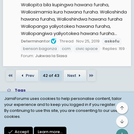
Waliopita bila kupingwa hawana furaha,
Waliosimamia kura hawana furaha. Walioshinda
hawana furaha, Walioshindwa hawana furaha
Waliopanga yaliyotokea hawana furaha,
Waliopangiwa yaliyotokea hawana furaha...
Determinantor
Thread
Nov 25, 2019
askofu
benson bagonza
ccm
civic space
Replies: 169
Forum:
Jukwaa la Siasa
First
Last
Prev
42 of 43
Next
Tags
JamiiForums uses cookies to help personalise content, tailor
your experience and to keep you logged in if you register.
Top
Child Protection Policy
Personal Data Protection
By continuing to use this site, you are consenting to our use of
cookies.
Contact us
Terms
Privacy Policy
Help
Bot
Accept
Learn more…