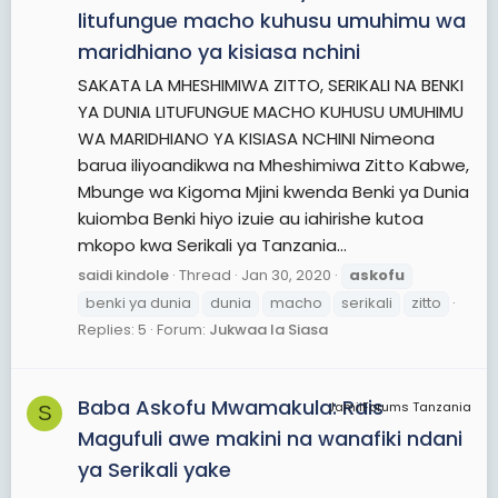
litufungue macho kuhusu umuhimu wa
maridhiano ya kisiasa nchini
SAKATA LA MHESHIMIWA ZITTO, SERIKALI NA BENKI
YA DUNIA LITUFUNGUE MACHO KUHUSU UMUHIMU
WA MARIDHIANO YA KISIASA NCHINI Nimeona
barua iliyoandikwa na Mheshimiwa Zitto Kabwe,
Mbunge wa Kigoma Mjini kwenda Benki ya Dunia
kuiomba Benki hiyo izuie au iahirishe kutoa
mkopo kwa Serikali ya Tanzania...
saidi kindole
Thread
Jan 30, 2020
askofu
benki ya dunia
dunia
macho
serikali
zitto
Replies: 5
Forum:
Jukwaa la Siasa
Baba Askofu Mwamakula: Rais
JamiiForums Tanzania
S
Magufuli awe makini na wanafiki ndani
ya Serikali yake