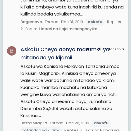
kiTaifa ambayo wote tuna inashiriki kuitenda na
kuilinda badala yakuikemea...
Bagamoyo
Thread
Dec 31, 2019
askofu
Replies:
2
Forum:
Habari na Hoja mchanganyiko
Askofu Cheyo aonya matumizi ya
JamiiForums Tanzania
B
mitandao ya kijamii
Askofu wa Kanisa la Moravian Tanzania Jimbo
la Kusini Magharibi, Alinikisa Cheyo ameonya
wale wote wanaotumia mitandao ya kijamii
kuandika mambo machafu na kutukana
wengine kuwa wanahatarisha amani ya nchi.
Askofu Cheyo amesema hayo, Jumatano
Desemba 25,2019 wakati akitoa salamu za
Krismasi...
Besta Mlagila
Thread
Dec 26, 2019
askofu
mitandao ya kijamii
Replies: 10
Forum:
Habari na