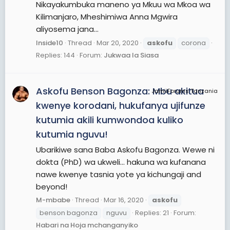
Nikayakumbuka maneno ya Mkuu wa Mkoa wa
Kilimanjaro, Mheshimiwa Anna Mgwira
aliyosema jana...
Inside10
Thread
Mar 20, 2020
askofu
corona
Replies: 144
Forum:
Jukwaa la Siasa
Askofu Benson Bagonza: Mbu akitua
JamiiForums Tanzania
kwenye korodani, hukufanya ujifunze
kutumia akili kumwondoa kuliko
kutumia nguvu!
Ubarikiwe sana Baba Askofu Bagonza. Wewe ni
dokta (PhD) wa ukweli... hakuna wa kufanana
nawe kwenye tasnia yote ya kichungaji and
beyond!
M-mbabe
Thread
Mar 16, 2020
askofu
benson bagonza
nguvu
Replies: 21
Forum:
Habari na Hoja mchanganyiko