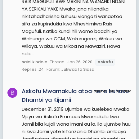
RAIS MAGUFULI AWE MAKINI NA WANAFIKI NDANI
YA SERIKALI YAKE Mwaka jana niliandika
nikitahadharisha kuhusu viongozi wanaotoa
sifa za kupindukia kwa Mheshimiwa Rais
Magufuli. Katika kundi hili wamo baadhi ya
Wabunge wa CCM, Wakurugenzi, Wakuu wa
Wilaya, Wakuu wa Mikoa na Mawaziri. Hawa
ndio...
saidi kindole
Thread
Jan 26, 2020
askofu
Replies: 24
Forum:
Jukwaa la Siasa
Askofu Mwamakula atoa neno kuhusu
JamiiForums Tanzania
B
Dhambi ya Kijamii
December 31, 2019 Ujumbe wa kuelekea Mwaka
Mpya wa Askofu Emmaus Mwamakula kwa
Jamii bila kujali wana imani au la, ila ujumbe huu
ni kwa Jamii yote kiTanzania Dhambi ambayo
Jamii nzima, dhambi ya taasisi na dhambi ya