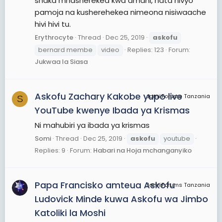
shaka mnasherekea kwa amani, hata hivyo
pamoja na kusherehekea nimeona nisiwaache
hivi hivi tu.
Erythrocyte
Thread
Dec 25, 2019
askofu
bernard membe
video
Replies: 123
Forum:
Jukwaa la Siasa
Askofu Zachary Kakobe yupo live
JamiiForums Tanzania
S
YouTube kwenye Ibada ya Krismas
Ni mahubiri ya ibada ya krismas
Somi
Thread
Dec 25, 2019
askofu
youtube
Replies: 9
Forum:
Habari na Hoja mchanganyiko
Papa Francisko amteua Askofu
JamiiForums Tanzania
Ludovick Minde kuwa Askofu wa Jimbo
Katoliki la Moshi