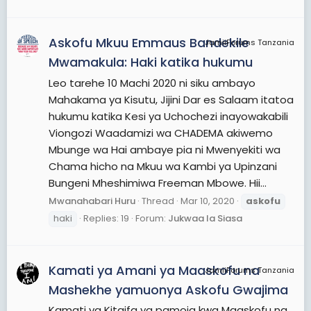
Askofu Mkuu Emmaus Bandekile
JamiiForums Tanzania
Mwamakula: Haki katika hukumu
Leo tarehe 10 Machi 2020 ni siku ambayo
Mahakama ya Kisutu, Jijini Dar es Salaam itatoa
hukumu katika Kesi ya Uchochezi inayowakabili
Viongozi Waadamizi wa CHADEMA akiwemo
Mbunge wa Hai ambaye pia ni Mwenyekiti wa
Chama hicho na Mkuu wa Kambi ya Upinzani
Bungeni Mheshimiwa Freeman Mbowe. Hii...
Mwanahabari Huru
Thread
Mar 10, 2020
askofu
haki
Replies: 19
Forum:
Jukwaa la Siasa
Kamati ya Amani ya Maaskofu na
JamiiForums Tanzania
Mashekhe yamuonya Askofu Gwajima
Kamati ya Kitaifa ya pamoja kwa Maaskofu na