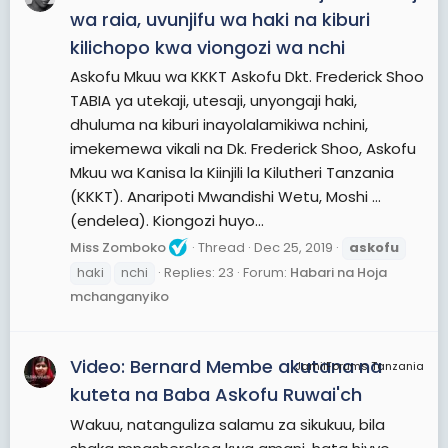
wa raia, uvunjifu wa haki na kiburi
kilichopo kwa viongozi wa nchi
Askofu Mkuu wa KKKT Askofu Dkt. Frederick Shoo
TABIA ya utekaji, utesaji, unyongaji haki,
dhuluma na kiburi inayolalamikiwa nchini,
imekemewa vikali na Dk. Frederick Shoo, Askofu
Mkuu wa Kanisa la Kiinjili la Kilutheri Tanzania
(KKKT). Anaripoti Mwandishi Wetu, Moshi …
(endelea). Kiongozi huyo...
Miss Zomboko
Thread
Dec 25, 2019
askofu
haki
nchi
Replies: 23
Forum:
Habari na Hoja
mchanganyiko
Video: Bernard Membe akutana na
JamiiForums Tanzania
kuteta na Baba Askofu Ruwai'ch
Wakuu, natanguliza salamu za sikukuu, bila