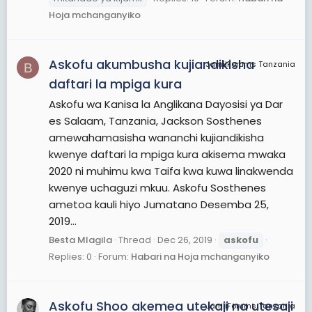
Hoja mchanganyiko
Askofu akumbusha kujiandikisha
JamiiForums Tanzania
B
daftari la mpiga kura
Askofu wa Kanisa la Anglikana Dayosisi ya Dar
es Salaam, Tanzania, Jackson Sosthenes
amewahamasisha wananchi kujiandikisha
kwenye daftari la mpiga kura akisema mwaka
2020 ni muhimu kwa Taifa kwa kuwa linakwenda
kwenye uchaguzi mkuu. Askofu Sosthenes
ametoa kauli hiyo Jumatano Desemba 25,
2019...
Besta Mlagila
Thread
Dec 26, 2019
askofu
Replies: 0
Forum:
Habari na Hoja mchanganyiko
Askofu Shoo akemea utekaji na utesaji
JamiiForums Tanzania