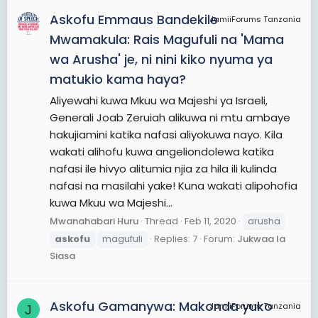
Askofu Emmaus Bandekile
JamiiForums Tanzania
Mwamakula: Rais Magufuli na 'Mama
wa Arusha' je, ni nini kiko nyuma ya
matukio kama haya?
Aliyewahi kuwa Mkuu wa Majeshi ya Israeli,
Generali Joab Zeruiah alikuwa ni mtu ambaye
hakujiamini katika nafasi aliyokuwa nayo. Kila
wakati alihofu kuwa angeliondolewa katika
nafasi ile hivyo alitumia njia za hila ili kulinda
nafasi na masilahi yake! Kuna wakati alipohofia
kuwa Mkuu wa Majeshi...
Mwanahabari Huru
Thread
Feb 11, 2020
arusha
askofu
magufuli
Replies: 7
Forum:
Jukwaa la
Siasa
Askofu Gamanywa: Makonda yuko
JamiiForums Tanzania
J