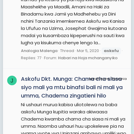
Maashekhe ya Maadili, Amani na Haki za
Binadamu kwa Jamii ya Madhehebu ya Dini
nchini Tanzania imemkemea Askofu wa Kanisa
la Ufufuo na Uzima, Josephat Gwajima kutoana
madai ya kusambaza kipeperushi na sauti kwa
lugha ya kisukuma chenye lengo la...
Analogia Malenga
Thread
Mar 5, 2020
askofu
Replies: 77
Forum:
Habari na Hoja mchanganyiko
Askofu Dkt. Munga: Chama cha siasa
JamiiForums Tanzania
J
siyo mali ya mtu binafsi bali ni mali ya
umma, Chadema zingatieni hilo
Ni ushauri murua kabisa uliotolewa na baba
askofu Munga kupitia waraka akiwaasa
Chadema kwamba chama cha siasa ni mali ya
umma. Naomba ushauri huu upokelewe pia na
vyama vyote vya Upinzani ambavyo umiliki wao