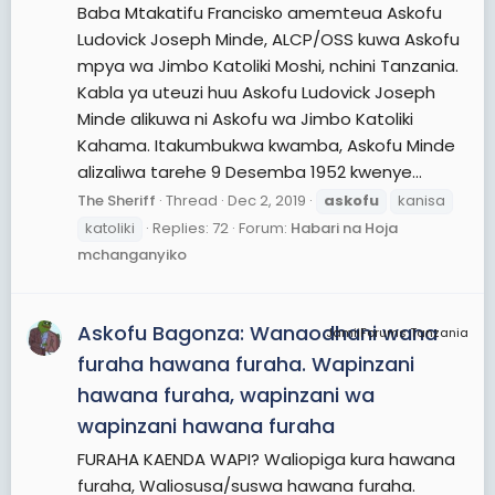
Baba Mtakatifu Francisko amemteua Askofu
Ludovick Joseph Minde, ALCP/OSS kuwa Askofu
mpya wa Jimbo Katoliki Moshi, nchini Tanzania.
Kabla ya uteuzi huu Askofu Ludovick Joseph
Minde alikuwa ni Askofu wa Jimbo Katoliki
Kahama. Itakumbukwa kwamba, Askofu Minde
alizaliwa tarehe 9 Desemba 1952 kwenye...
The Sheriff
Thread
Dec 2, 2019
askofu
kanisa
katoliki
Replies: 72
Forum:
Habari na Hoja
mchanganyiko
Askofu Bagonza: Wanaodhani wana
JamiiForums Tanzania
furaha hawana furaha. Wapinzani
hawana furaha, wapinzani wa
wapinzani hawana furaha
FURAHA KAENDA WAPI? Waliopiga kura hawana
furaha, Waliosusa/suswa hawana furaha.