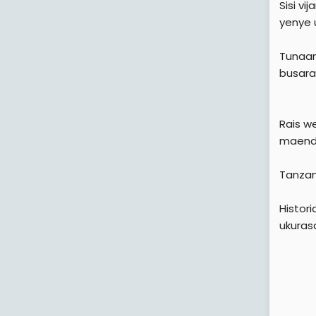
Sisi v
yenye 
Tunaa
busara
Rais w
maendel
Tanzan
Histor
ukuras