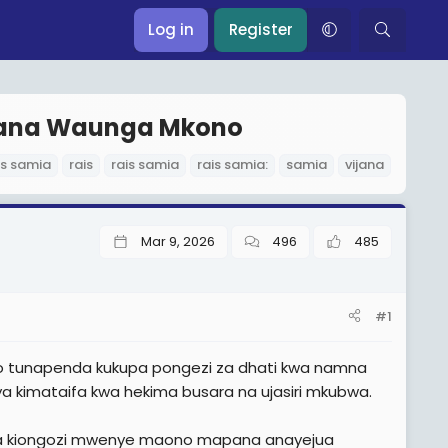
Log in
Register
ijana Waunga Mkono
is samia
rais
rais samia
rais samia:
samia
vijana
Mar 9, 2026
496
485
#1
do tunapenda kukupa pongezi za dhati kwa namna
a kimataifa kwa hekima busara na ujasiri mkubwa.
ina kiongozi mwenye maono mapana anayejua