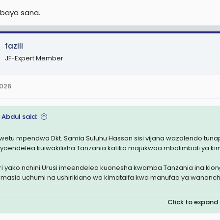
baya sana.
fazili
JF-Expert Member
2026
 Abdul said:
 wetu mpendwa Dkt. Samia Suluhu Hassan sisi vijana wazalendo tu
yoendelea kuiwakilisha Tanzania katika majukwaa mbalimbali ya kim
ri yako nchini Urusi imeendelea kuonesha kwamba Tanzania ina k
omasia uchumi na ushirikiano wa kimataifa kwa manufaa ya wananch
Click to expand..
u enzi za Baba wa Taifa Julius Nyerere Tanzania imekuwa ikijenga h
kamano na ushirikiano na mataifa mengine.