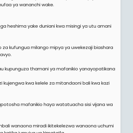
nufaa ya wananchi wake.
nga heshima yake duniani kwa misingi ya utu amani
zako za kufungua milango mipya ya uwekezaji biashara
javyo.
 au kupunguza thamani ya mafanikio yanayopatikana
 kujengwa kwa kelele za mitandaoni bali kwa kazi
otosha mafanikio haya watatuacha sisi vijana wa
bali wanaona miradi ikitekelezwa wanaona uchumi
katika jumuiya ya kimataifa.