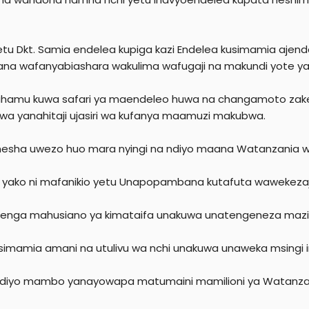
etu Dkt. Samia endelea kupiga kazi Endelea kusimamia ajen
jana wafanyabiashara wakulima wafugaji na makundi yote ya
hamu kuwa safari ya maendeleo huwa na changamoto zake
a yanahitaji ujasiri wa kufanya maamuzi makubwa.
sha uwezo huo mara nyingi na ndiyo maana Watanzania w
yako ni mafanikio yetu Unapopambana kutafuta wawekezaji 
enga mahusiano ya kimataifa unakuwa unatengeneza mazingi
imamia amani na utulivu wa nchi unakuwa unaweka msingi
diyo mambo yanayowapa matumaini mamilioni ya Watanza