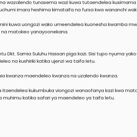
ijana wazalendo tunasema wazi kuwa tutaendelea kusimama n
uchumi imara heshima kimataifa na fursa kwa wananchi wak
mini kuwa uongozi wako umeendelea kuonesha kwamba mw
 na matokeo yanayoonekana.
etu Dkt. Samia Suluhu Hassan piga kazi. Sisi tupo nyuma ya
eo na kushiriki katika ujenzi wa taifa letu.
ia kwanza maendeleo kwanza na uzalendo kwanza.
ia itaendelea kukumbuka viongozi wanaofanya kazi kwa mato
a muhimu katika safari ya maendeleo ya taifa letu.