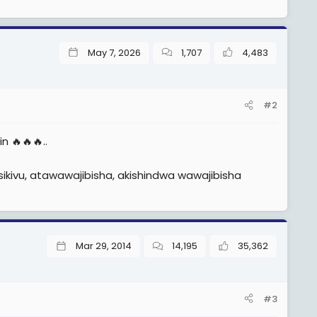
May 7, 2026
1,707
4,483
#2
 🔥🔥🔥..
sikivu, atawawajibisha, akishindwa wawajibisha
Mar 29, 2014
14,195
35,362
#3