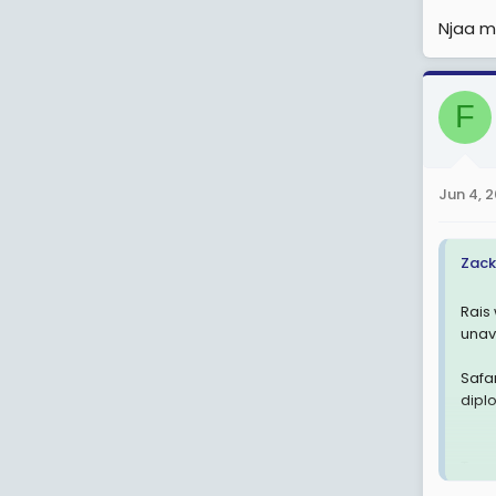
Njaa m
F
Jun 4, 
Zack
Rais
unav
Safa
dipl
Tang
mshi