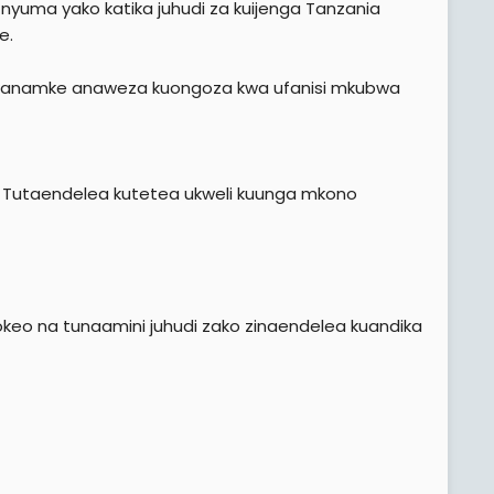
yuma yako katika juhudi za kuijenga Tanzania
e.
anamke anaweza kuongoza kwa ufanisi mkubwa
ko Tutaendelea kutetea ukweli kuunga mkono
keo na tunaamini juhudi zako zinaendelea kuandika