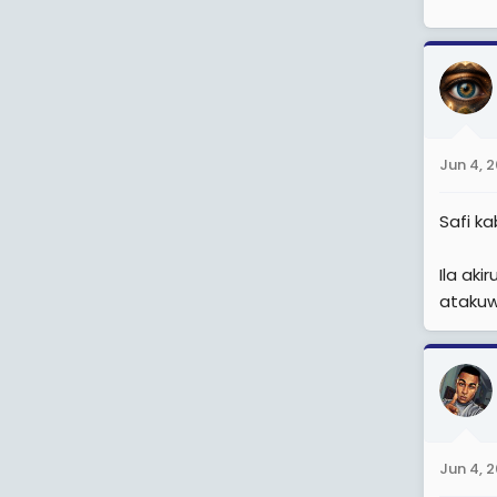
Jun 4, 
Safi k
Ila ak
ataku
Jun 4, 