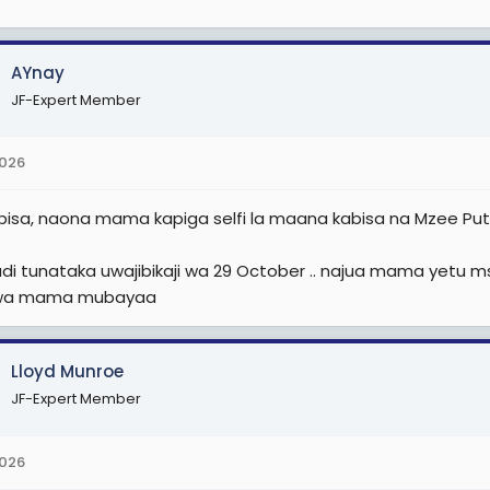
AYnay
JF-Expert Member
2026
abisa, naona mama kapiga selfi la maana kabisa na Mzee Putin
irudi tunataka uwajibikaji wa 29 October .. najua mama yetu m
wa mama mubayaa
Lloyd Munroe
JF-Expert Member
2026