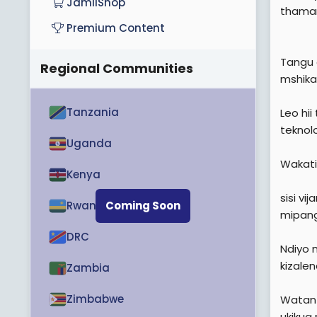
r
JamiiShop
thaman
Premium Content
Tangu 
Regional Communities
mshika
Tanzania
Leo hi
teknolo
Uganda
Wakati
Kenya
sisi v
Rwanda
Coming Soon
mipang
DRC
Ndiyo 
kizale
Zambia
Zimbabwe
Watanz
ukikua