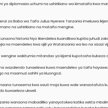
i ya diplomasia uchumi na ushirikiano wa kimataifa kwa ma
enzi za Baba wa Taifa Julius Nyerere Tanzania imekuwa ikije
mano na ushirikiano na mataifa mengine.
i tunaona historia hiyo ikiendelea kuandikwa kupitia juhudi 
jia na maendeleo kwa ajili ya Watanzania wa leo na vizazi vi
 wengine wakitumia mitandao ya kijamii kupotosha kubeza
ijana wazalendo tunaelewa kuwa maendeleo ya taifa hayawezi
o na maamuzi sahihi ya kiuongozi.
maana tunasema kwa sauti moja kuwa wale wanaotafuta kup
ndo kuwaeleza ukweli.
ania wanaona mabadiliko yanayotokea katika sekta mbalim
 na wanaona namna nchi yetu inavyoendelea kupata heshima 