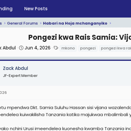
nding
New Posts
s
General Forums
Habari na Hoja mchanganyiko
Pongezi kwa Rais Samia: V
S
T
k Abdul
Jun 4, 2026
mkono
pongezi
pongezi kwa ra
t
a
a
g
Zack Abdul
r
s
t
JF-Expert Member
d
a
2026
t
e
etu mpendwa Dkt. Samia Suluhu Hassan sisi vijana wazalen
endelea kuiwakilisha Tanzania katika majukwaa mbalimbali y
 yako nchini Urusi imeendelea kuonesha kwamba Tanzania 