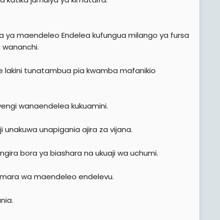
da ya maendeleo Endelea kufungua milango ya fursa
 wananchi.
 lakini tunatambua pia kwamba mafanikio
engi wanaendelea kukuamini.
unakuwa unapigania ajira za vijana.
ra bora ya biashara na ukuaji wa uchumi.
 imara wa maendeleo endelevu.
nia.