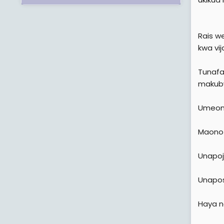
Rais w
kwa vi
Tunafa
makubw
Umeone
Maono 
Unapoj
Unapos
Haya n