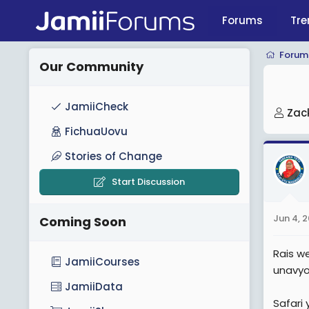
Forums
Tre
Forum
Our Community
JamiiCheck
T
Zac
h
FichuaUovu
r
Stories of Change
e
a
Start Discussion
d
s
Jun 4, 
Coming Soon
t
a
Rais w
r
JamiiCourses
unavyo
t
JamiiData
e
Safari