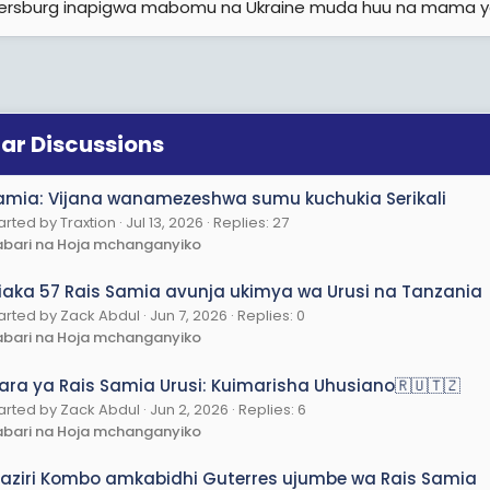
tersburg inapigwa mabomu na Ukraine muda huu na mama y
hii tunaona historia hiyo ikiendelea kuandikwa kupitia juhudi zako z
aendeleo kwa ajili ya Watanzania wa leo na vizazi vijavyo.
ti wengine wakitumia mitandao ya kijamii kupotosha kubeza au ku
lar Discussions
 vijana wazalendo tunaelewa kuwa maendeleo ya taifa hayawezi kuje
uzi sahihi ya kiuongozi.
amia: Vijana wanamezeshwa sumu kuchukia Serikali
o maana tunasema kwa sauti moja kuwa wale wanaotafuta kupotosha
arted by Traxtion
Jul 13, 2026
Replies: 27
eleza ukweli.
bari na Hoja mchanganyiko
nzania wanaona mabadiliko yanayotokea katika sekta mbalimbali 
iaka 57 Rais Samia avunja ukimya wa Urusi na Tanzania
ona namna nchi yetu inavyoendelea kupata heshima katika jumuiya 
arted by Zack Abdul
Jun 7, 2026
Replies: 0
bari na Hoja mchanganyiko
 wetu Dkt. Samia endelea kupiga kazi Endelea kusimamia ajenda ya
iara ya Rais Samia Urusi: Kuimarisha Uhusiano🇷🇺🇹🇿
nyabiashara wakulima wafugaji na makundi yote ya wananchi.
arted by Zack Abdul
Jun 2, 2026
Replies: 6
fahamu kuwa safari ya maendeleo huwa na changamoto zake lakin
bari na Hoja mchanganyiko
iri wa kufanya maamuzi makubwa.
aziri Kombo amkabidhi Guterres ujumbe wa Rais Samia