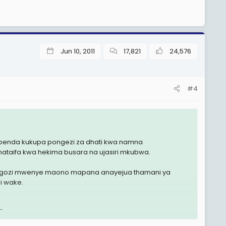
Jun 10, 2011
17,821
24,576
#4
napenda kukupa pongezi za dhati kwa namna
ataifa kwa hekima busara na ujasiri mkubwa.
iongozi mwenye maono mapana anayejua thamani ya
i wake.
.
eshima yake duniani kwa misingi ya utu amani