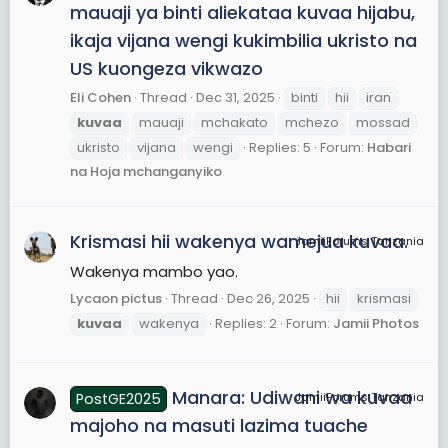
mauaji ya binti aliekataa kuvaa hijabu,
ikaja vijana wengi kukimbilia ukristo na
US kuongeza vikwazo
Eli Cohen
Thread
Dec 31, 2025
binti
hii
iran
kuvaa
mauaji
mchakato
mchezo
mossad
ukristo
vijana
wengi
Replies: 5
Forum:
Habari
na Hoja mchanganyiko
Krismasi hii wakenya wamejua kuvaa.
JamiiForums Tanzania
Wakenya mambo yao.
Lycaon pictus
Thread
Dec 26, 2025
hii
krismasi
kuvaa
wakenya
Replies: 2
Forum:
Jamii Photos
Manara: Udiwani wa kuvaa
PostGE2025
JamiiForums Tanzania
majoho na masuti lazima tuache