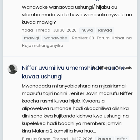
Wanawake wanaovaa ushungi/ hijabu au
vilemba muda wote huwa wanasuka nywele au
kuvaa mawigi?
Yoda
Thread
Jul 30, 2026
huwa
kuvaa
mawigi
wanawake
Replies: 38
Forum:
Habari na
Hoja mchanganyiko
Niffer uvumilivu umemshinda kaacha
JamiiForums Tanzania
kuvaa ushungi
Mwanadada mfanyabiashara na mjasiriamali
maarufu tajiri nchini Jenifer Jovin maarufu Niffer
kaacha rasmi kuvaa hijab. Kwaanzia
alipowekwa rumande hadi akaachiliwa alishika
dini sana kwa kujitanda kichwa kwa ushungi na
kupelekea hadi baadhi ya members jamvini
kina Malaria 2 kumsifia kwa huo...
Busu la Kenge
Thread
Jul 17, 2026
kuvaa
niffer