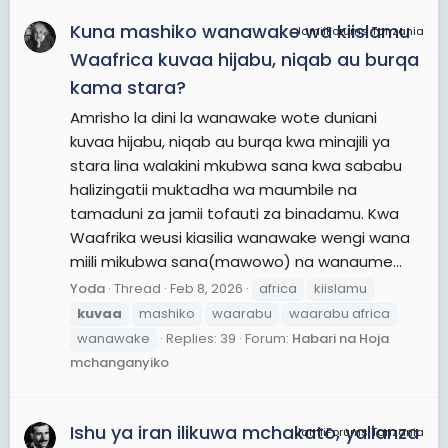
Kuna mashiko wanawake wa kiislamu
JamiiForums Tanzania
Waafrica kuvaa hijabu, niqab au burqa
kama stara?
Amrisho la dini la wanawake wote duniani
kuvaa hijabu, niqab au burqa kwa minajili ya
stara lina walakini mkubwa sana kwa sababu
halizingatii muktadha wa maumbile na
tamaduni za jamii tofauti za binadamu. Kwa
Waafrika weusi kiasilia wanawake wengi wana
miili mikubwa sana(mawowo) na wanaume...
Yoda
Thread
Feb 8, 2026
africa
kiislamu
kuvaa
mashiko
waarabu
waarabu africa
wanawake
Replies: 39
Forum:
Habari na Hoja
mchanganyiko
Ishu ya iran ilikuwa mchakato, yalianza
JamiiForums Tanzania