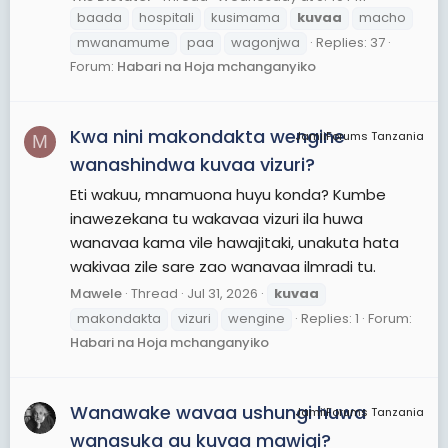
baada
hospitali
kusimama
kuvaa
macho
mwanamume
paa
wagonjwa
Replies: 37
Forum:
Habari na Hoja mchanganyiko
Kwa nini makondakta wengine
JamiiForums Tanzania
M
wanashindwa kuvaa vizuri?
Eti wakuu, mnamuona huyu konda? Kumbe
inawezekana tu wakavaa vizuri ila huwa
wanavaa kama vile hawajitaki, unakuta hata
wakivaa zile sare zao wanavaa ilmradi tu.
Mawele
Thread
Jul 31, 2026
kuvaa
makondakta
vizuri
wengine
Replies: 1
Forum:
Habari na Hoja mchanganyiko
Wanawake wavaa ushungi huwa
JamiiForums Tanzania
wanasuka au kuvaa mawigi?