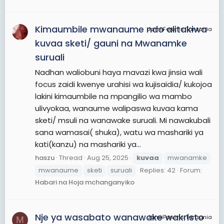
Kimaumbile mwanaume ndo alitakiwa
JamiiForums Tanzania
kuvaa sketi/ gauni na Mwanamke
suruali
Nadhan waliobuni haya mavazi kwa jinsia wali
focus zaidi kwenye urahisi wa kujisaidia/ kukojoa
lakini kimaumbile na mpangilio wa mambo
ulivyokaa, wanaume walipaswa kuvaa kama
sketi/ msuli na wanawake suruali. Mi nawakubali
sana wamasai( shuka), watu wa mashariki ya
kati(kanzu) na mashariki ya...
haszu
Thread
Aug 25, 2025
kuvaa
mwanamke
mwanaume
sketi
suruali
Replies: 42
Forum:
Habari na Hoja mchanganyiko
Nje ya wasabato wanawake wakristo
JamiiForums Tanzania
M