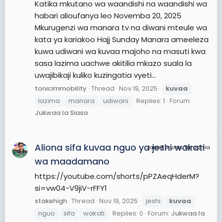
Katika mkutano wa waandishi na waandishi wa
habari alioufanya leo Novemba 20, 2025
Mkurugenzi wa manara tv na diwani mteule wa
kata ya kariakoo Hajj Sunday Manara ameeleza
kuwa udiwani wa kuvaa majoho na masuti kwa
sasa lazima uachwe akitilia mkazo suala la
uwajibikaji kuliko kuzingatia vyeti...
tonicimmobility
Thread
Nov 19, 2025
kuvaa
lazima
manara
udiwani
Replies: 1
Forum:
Jukwaa la Siasa
Aliona sifa kuvaa nguo ya jeshi wakati
JamiiForums Tanzania
wa maadamano
https://youtube.com/shorts/pPZAeqHderM?
si=vw04-V9jiV-rFFY1
stakehigh
Thread
Nov 19, 2025
jeshi
kuvaa
nguo
sifa
wakati
Replies: 0
Forum:
Jukwaa la