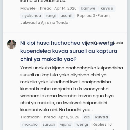
kama umewadharau.
Mawele
Thread
Apr 14, 2026
kamwe
kuvaa
nyekundu
rangi
usahili
Replies: 3
Forum:
Jukwaa la Ajira na Tenda
Ni kipi hasa huchochea vijana wengi
JamiiForums Tanzania
kupendelea kuvaa suruali au kaptura
chini ya makalio yao?
Yaani unakuta kijana anahanhgaika kuipandisha
suruali au kaptula yake aliyoivaa chini ya
makalio yake utadhani kweli anaipandisha
kiunoni kumbe anajaribu tu kuwaonyesha
wanaomtazama kwamba kaivaa nguo hiyo
chini ya makalio, na kwakweli haipandishi
kiuononi wala nini. Na baadhi yao...
Tlaatlaah
Thread
Apr 6, 2026
kipi
kuvaa
makalio
suruali
vijana
wengi
Replies: 10