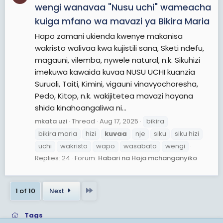
wengi wanavaa "Nusu uchi" wameacha
kuiga mfano wa mavazi ya Bikira Maria
Hapo zamani ukienda kwenye makanisa
wakristo walivaa kwa kujistili sana, Sketi ndefu,
magauni, vilemba, nywele natural, n.k. Sikuhizi
imekuwa kawaida kuvaa NUSU UCHI kuanzia
Suruali, Taiti, Kimini, vigauni vinavyochoresha,
Pedo, Kitop, n.k. wakijitetea mavazi hayana
shida kinahoangaliwa ni...
mkata uzi
Thread
Aug 17, 2025
bikira
bikira maria
hizi
kuvaa
nje
siku
siku hizi
uchi
wakristo
wapo
wasabato
wengi
Replies: 24
Forum:
Habari na Hoja mchanganyiko
Last
1 of 10
Next
Tags