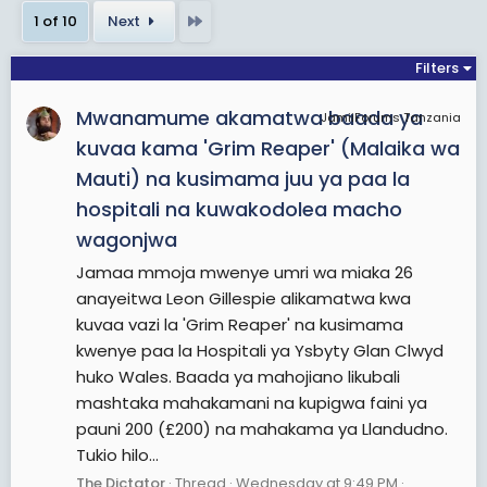
Last
1 of 10
Next
Filters
Mwanamume akamatwa baada ya
JamiiForums Tanzania
kuvaa kama 'Grim Reaper' (Malaika wa
Mauti) na kusimama juu ya paa la
hospitali na kuwakodolea macho
wagonjwa
Jamaa mmoja mwenye umri wa miaka 26
anayeitwa Leon Gillespie alikamatwa kwa
kuvaa vazi la 'Grim Reaper' na kusimama
kwenye paa la Hospitali ya Ysbyty Glan Clwyd
huko Wales. Baada ya mahojiano likubali
mashtaka mahakamani na kupigwa faini ya
pauni 200 (£200) na mahakama ya Llandudno.
Tukio hilo...
The Dictator
Thread
Wednesday at 9:49 PM