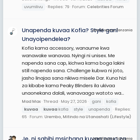
uvumilivu
Replies: 79
Forum:
Celebrities Forum
Unapenda kuvaa Kofia? Style gani
JamiiForums Tanzania
Unayoipendelea?
Kofia kama accessory, wanaume kwa
wanawake wanavaa. Nyingi ni unisex. Me
napenda sana cap, kichwa kama boga lakini
still napenda sana. Challenge kubwa ni joto,
jasho linajaa sana nikiwa misele Dar. Kuna hizi
za kibabe kama Peaky Blinders ila ukivaa
unaonekana dalali, wanavaaga watoto wa...
Mad Max
Thread
May 27, 2026
gani
kofia
kuvaa
kuvaa
kofia
style
unapenda
Replies:
65
Forum:
Urembo, Mitindo na Utanashati (Lifestyle)
Je, ni sahihi msichana kuvaa nguo za
JamiiForums Tanzania