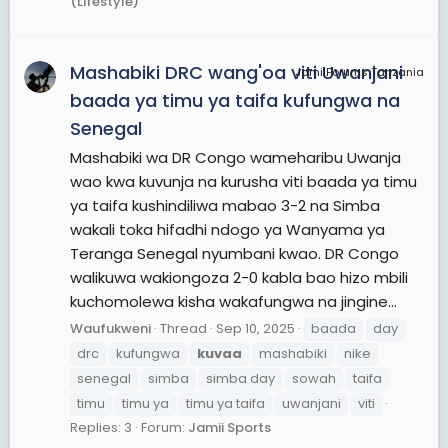
(Lifestyle)
Mashabiki DRC wang'oa viti Uwanjani
JamiiForums Tanzania
baada ya timu ya taifa kufungwa na
Senegal
Mashabiki wa DR Congo wameharibu Uwanja
wao kwa kuvunja na kurusha viti baada ya timu
ya taifa kushindiliwa mabao 3-2 na Simba
wakali toka hifadhi ndogo ya Wanyama ya
Teranga Senegal nyumbani kwao. DR Congo
walikuwa wakiongoza 2-0 kabla bao hizo mbili
kuchomolewa kisha wakafungwa na jingine...
Waufukweni
Thread
Sep 10, 2025
baada
day
drc
kufungwa
kuvaa
mashabiki
nike
senegal
simba
simba day
sowah
taifa
timu
timu ya
timu ya taifa
uwanjani
viti
Replies: 3
Forum:
Jamii Sports