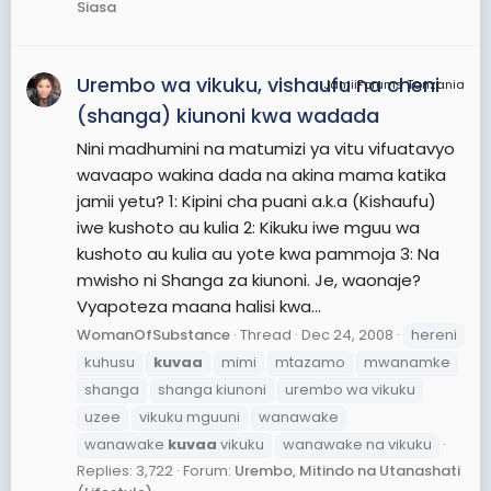
Siasa
Urembo wa vikuku, vishaufu na cheni
JamiiForums Tanzania
(shanga) kiunoni kwa wadada
Nini madhumini na matumizi ya vitu vifuatavyo
wavaapo wakina dada na akina mama katika
jamii yetu? 1: Kipini cha puani a.k.a (Kishaufu)
iwe kushoto au kulia 2: Kikuku iwe mguu wa
kushoto au kulia au yote kwa pammoja 3: Na
mwisho ni Shanga za kiunoni. Je, waonaje?
Vyapoteza maana halisi kwa...
WomanOfSubstance
Thread
Dec 24, 2008
hereni
kuhusu
kuvaa
mimi
mtazamo
mwanamke
shanga
shanga kiunoni
urembo wa vikuku
uzee
vikuku mguuni
wanawake
wanawake
kuvaa
vikuku
wanawake na vikuku
Replies: 3,722
Forum:
Urembo, Mitindo na Utanashati