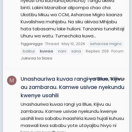
nyeusi cha kuchana(Mchicha) Tangu akiwa
binti. Lakini Mzanzibar alipompa chao cha
Ukatibu Mkuu wa CCM, Asharose Migiro kaanza
Kuvalishwa mahijabu. Na siku akivaa Mihijabu
hata tabasamu lake hulioni. Tanzania tunahitaji
Uhuru wa watu. Tumechoka kuwa...
figganigga
Thread
May 10, 2026
asharose migiro
baibui
kuvaa
nani
sana
Replies: 209
Forum:
Jukwaa la Siasa
Unashauriwa kuvaa rangi ya Blue, Kijivu
JamiiForums Tanzania
M
au zambarau. Kamwe usivae nyekundu
kwenye usahili
Unashauriwa kuvaa rangi ya Blue, Kijivu au
zambarau. Kamwe usivae nyekundu kwenye
usahili kwa sababu inaashiria kuwa hujali kuhusu
maswali kwa sababu yote utayajibu hivyo ni