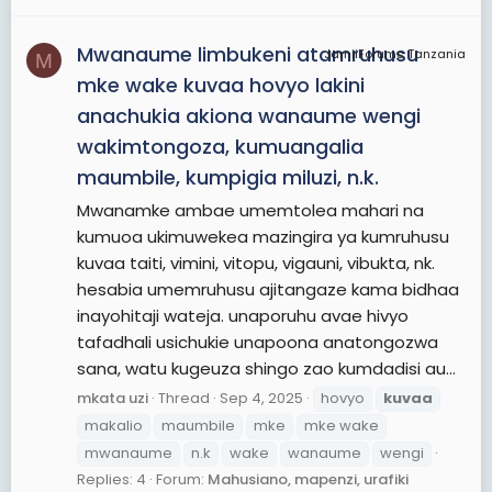
Mwanaume limbukeni atamruhusu
JamiiForums Tanzania
M
mke wake kuvaa hovyo lakini
anachukia akiona wanaume wengi
wakimtongoza, kumuangalia
maumbile, kumpigia miluzi, n.k.
Mwanamke ambae umemtolea mahari na
kumuoa ukimuwekea mazingira ya kumruhusu
kuvaa taiti, vimini, vitopu, vigauni, vibukta, nk.
hesabia umemruhusu ajitangaze kama bidhaa
inayohitaji wateja. unaporuhu avae hivyo
tafadhali usichukie unapoona anatongozwa
sana, watu kugeuza shingo zao kumdadisi au...
mkata uzi
Thread
Sep 4, 2025
hovyo
kuvaa
makalio
maumbile
mke
mke wake
mwanaume
n.k
wake
wanaume
wengi
Replies: 4
Forum:
Mahusiano, mapenzi, urafiki