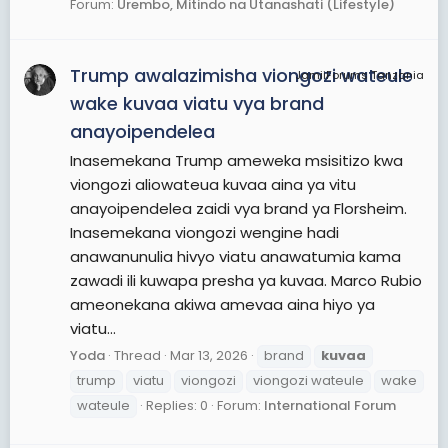
Forum:
Urembo, Mitindo na Utanashati (Lifestyle)
Trump awalazimisha viongozi wateule
JamiiForums Tanzania
wake kuvaa viatu vya brand
anayoipendelea
Inasemekana Trump ameweka msisitizo kwa
viongozi aliowateua kuvaa aina ya vitu
anayoipendelea zaidi vya brand ya Florsheim.
Inasemekana viongozi wengine hadi
anawanunulia hivyo viatu anawatumia kama
zawadi ili kuwapa presha ya kuvaa. Marco Rubio
ameonekana akiwa amevaa aina hiyo ya
viatu...
Yoda
Thread
Mar 13, 2026
brand
kuvaa
trump
viatu
viongozi
viongozi wateule
wake
wateule
Replies: 0
Forum:
International Forum