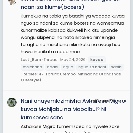
ndani za kiume(boxers)
Kumekua na tabia ya baadhi ya wadada kuvaa
nguo za ndani za kiume boxers na wameamua
kunormalize kabisaa kiukweli hiki kitu upande
wangu sikipendi na hata ikitokea nimeingia
faragha na msichana nikimkuta na uvaaji huu
huwa inanikata mood mno
Last_Born
Thread
May 24, 2026
kuvaa
msichana
ndani
nguo
nguo za ndani
sahihi
Replies: 47
Forum:
Urembo, Mitindo na Utanashati
(Lifestyle)
Nani anayemlazimisha Asharose Migiro
JamiiForums Tanzania
kuvaa Mahijabu na Mabaibui? Ni
kumkosea sana
Asharose Migiro tumemzoea na nywele zake