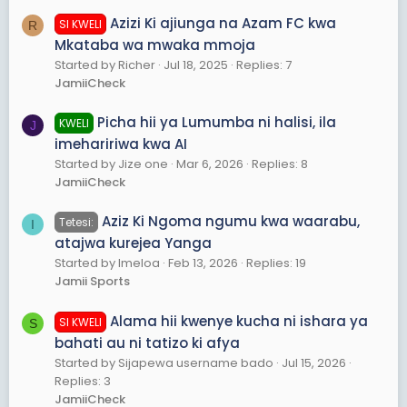
Azizi Ki ajiunga na Azam FC kwa
SI KWELI
R
Mkataba wa mwaka mmoja
Started by Richer
Jul 18, 2025
Replies: 7
JamiiCheck
Picha hii ya Lumumba ni halisi, ila
KWELI
J
imehaririwa kwa AI
Started by Jize one
Mar 6, 2026
Replies: 8
JamiiCheck
Aziz Ki Ngoma ngumu kwa waarabu,
Tetesi:
I
atajwa kurejea Yanga
Started by Imeloa
Feb 13, 2026
Replies: 19
Jamii Sports
Alama hii kwenye kucha ni ishara ya
SI KWELI
S
bahati au ni tatizo ki afya
Started by Sijapewa username bado
Jul 15, 2026
Replies: 3
JamiiCheck