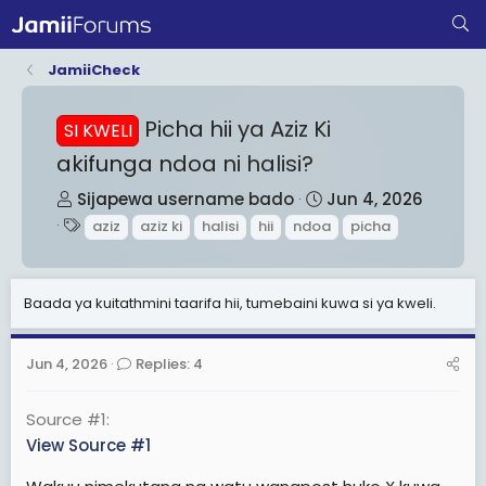
JamiiCheck
Picha hii ya Aziz Ki
SI KWELI
akifunga ndoa ni halisi?
T
S
Sijapewa username bado
Jun 4, 2026
h
T
t
aziz
aziz ki
halisi
hii
ndoa
picha
r
a
a
e
g
r
a
s
t
Baada ya kuitathmini taarifa hii, tumebaini kuwa si ya kweli.
d
d
s
a
Jun 4, 2026
Replies: 4
t
t
a
e
Source #1
r
View Source #1
t
e