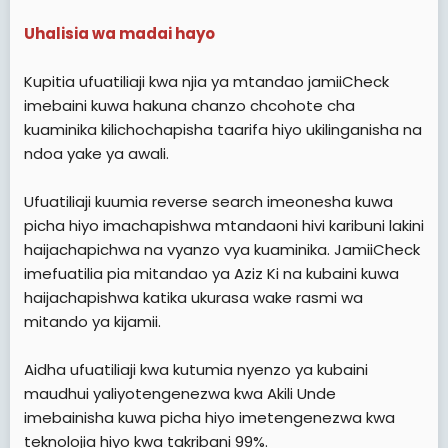
Uhalisia wa madai hayo
Kupitia ufuatiliaji kwa njia ya mtandao jamiiCheck
imebaini kuwa hakuna chanzo chcohote cha
kuaminika kilichochapisha taarifa hiyo ukilinganisha na
ndoa yake ya awali.
Ufuatiliaji kuumia reverse search imeonesha kuwa
picha hiyo imachapishwa mtandaoni hivi karibuni lakini
haijachapichwa na vyanzo vya kuaminika. JamiiCheck
imefuatilia pia mitandao ya Aziz Ki na kubaini kuwa
haijachapishwa katika ukurasa wake rasmi wa
mitando ya kijamii.
Aidha ufuatiliaji kwa kutumia nyenzo ya kubaini
maudhui yaliyotengenezwa kwa Akili Unde
imebainisha kuwa picha hiyo imetengenezwa kwa
teknolojia hiyo kwa takribani 99%.