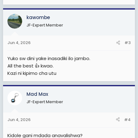
kawombe
JF-Expert Member
Jun 4, 2026
#3
Yuko sw dini yake inasadiki ilo jambo.
All the best 👍 kwao.
Kazi ni kipimo cha utu
Mad Max
JF-Expert Member
Jun 4, 2026
#4
Kidole gani mdada anavalishwa?