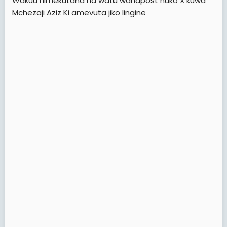
Wakuu nimekutana na watu wanapost huko X kuwa
r
Mchezaji Aziz Ki amevuta jiko lingine