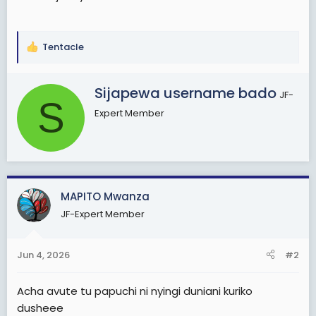
Tentacle
R
e
a
W
Sijapewa username bado
JF-
c
S
r
t
Expert Member
i
i
t
o
t
n
e
s
n
:
b
MAPITO Mwanza
y
JF-Expert Member
Jun 4, 2026
#2
Acha avute tu papuchi ni nyingi duniani kuriko
dusheee