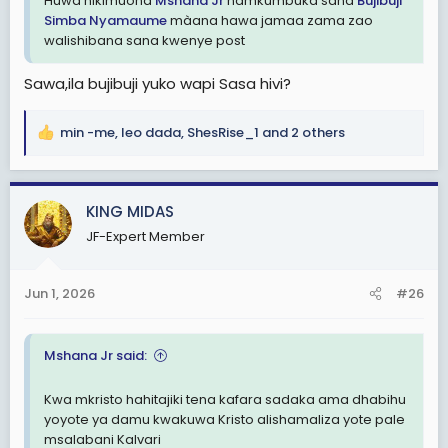
Huwa nikimuona
Mshana Jr
namkumbuka sana
Bujibuji
Simba Nyamaume
màana hawa jamaa zama zao
walishibana sana kwenye post
Sawa,ila bujibuji yuko wapi Sasa hivi?
min -me
,
leo dada
,
ShesRise_1
and 2 others
R
e
a
c
KING MIDAS
t
JF-Expert Member
i
o
n
Jun 1, 2026
#26
s
:
Mshana Jr said:
Kwa mkristo hahitajiki tena kafara sadaka ama dhabihu
yoyote ya damu kwakuwa Kristo alishamaliza yote pale
msalabani Kalvari