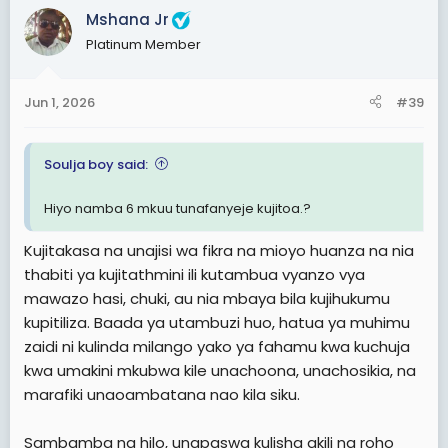
anapokaribia kupata mafanikio, au anakataliwa bila
c
Mshana Jr
sababu za msingi. Wachawi hutumia vifungo hivi vya
t
Platinum Member
kiroho kufunika nyota ya mtu ili asionekane na wasaidizi
i
wake, na kumfanya aishi maisha ya chini ya kiwango
o
chake halisi.
n
Jun 1, 2026
#39
s
3. Ndoto kama Milango ya Kiroho (Dreams as Spiritual
:
Portals)Njia nyingine hatari ni matumizi ya ndoto kama
Soulja boy said:
milango ya kuingiza uharibifu, ambapo usingizi
unakuwa uwanja mkuu wa mapambano. Kwenye dunia
ya asili, athari za jambo hili huonekana pale mtu
Hiyo namba 6 mkuu tunafanyeje kujitoa.?
anapoamka akiwa mchovu, anaumwa, au anapoteza
mitaji na kazi baada ya kuota ndoto maalum. Huu ni
Kujitakasa na unajisi wa fikra na mioyo huanza na nia
uchawi unaotumia usiku kulisha watu vyakula vya
thabiti ya kujitathmini ili kutambua vyanzo vya
kiroho, kufanya nao ngono, au kuwawinda, lengo likiwa
mawazo hasi, chuki, au nia mbaya bila kujihukumu
ni kupanda mbegu za mikosi na magonjwa sugu
kupitiliza. Baada ya utambuzi huo, hatua ya muhimu
mwilini.
zaidi ni kulinda milango yako ya fahamu kwa kuchuja
4. Mamlaka za Kijiografia (Territorial and Geographical
kwa umakini mkubwa kile unachoona, unachosikia, na
Altars)Ufalme wa giza umegawanyika katika viti vya
marafiki unaoambatana nao kila siku.
enzi na mamlaka za kijiografia zinazodhibiti maeneo
maalum ya dunia ya asili. Unaweza ukagundua eneo
Sambamba na hilo, unapaswa kulisha akili na roho
fulani, mtaa, au mji una sifa sugu ya umaskini, ulevi wa