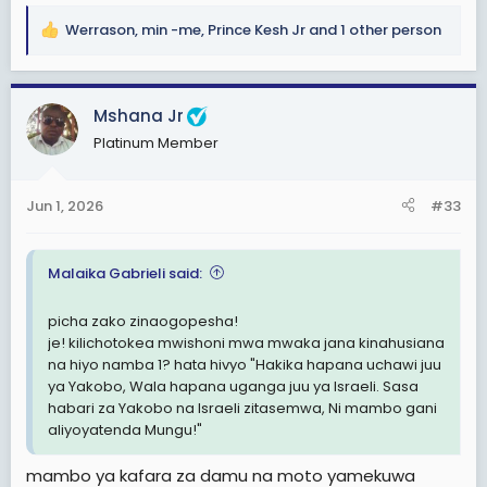
Werrason
,
min -me
,
Prince Kesh Jr
and 1 other person
R
e
a
c
Mshana Jr
t
Platinum Member
i
o
n
Jun 1, 2026
#33
s
:
Malaika Gabrieli said:
picha zako zinaogopesha!
je! kilichotokea mwishoni mwa mwaka jana kinahusiana
na hiyo namba 1? hata hivyo "Hakika hapana uchawi juu
ya Yakobo, Wala hapana uganga juu ya Israeli. Sasa
habari za Yakobo na Israeli zitasemwa, Ni mambo gani
aliyoyatenda Mungu!"
mambo ya kafara za damu na moto yamekuwa