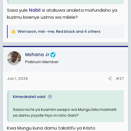
Sasa yule
Nabii
si atakuwa analeta mafundisho ya
kuzimu kwenye uzima wa milele?
Werrason
,
min -me
,
Red black
and 4 others
R
e
a
c
Mshana Jr
t
Platinum Member
i
o
n
Jun 1, 2026
#27
s
:
Kimwakaleli said:
Sawa na hii ya kuamini uwepo wa Mungu bila masharti
ya damu yoyote hiyo ni roho Gani?
Kwa Mungu kuna damu takatifu ya Kristo