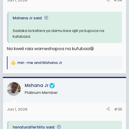
Jun 1, 2026
#34
s
:
Mshana Jr said:
Sadaka la kafara ya damu kwa ajili ya kupoza na
kufubaza
Na kweli raia wameshapoa na kufubaa😆
min -me
and
Mshana Jr
R
e
a
c
Mshana Jr
t
Platinum Member
i
o
n
Jun 1, 2026
#35
s
:
hsnaturalfertility said: