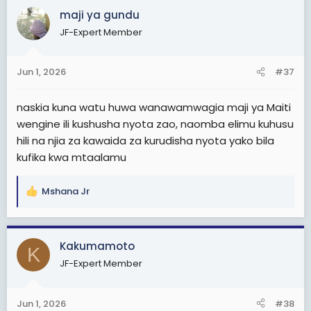
c
maji ya gundu
t
JF-Expert Member
i
o
n
Jun 1, 2026
#37
s
:
naskia kuna watu huwa wanawamwagia maji ya Maiti
wengine ili kushusha nyota zao, naomba elimu kuhusu
hili na njia za kawaida za kurudisha nyota yako bila
kufika kwa mtaalamu
Mshana Jr
R
e
a
c
Kakumamoto
K
t
JF-Expert Member
i
o
n
Jun 1, 2026
#38
s