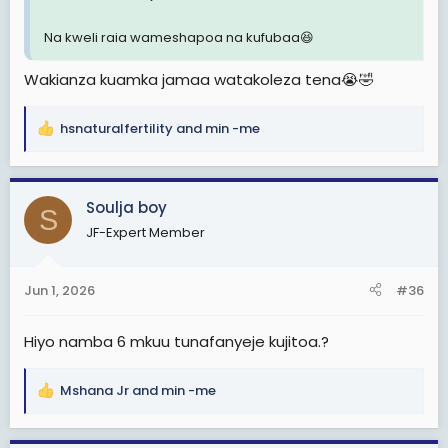
Na kweli raia wameshapoa na kufubaa😆
Wakianza kuamka jamaa watakoleza tena😭🤣
hsnaturalfertility
and
min -me
R
e
a
c
Soulja boy
S
t
JF-Expert Member
i
o
n
Jun 1, 2026
#36
s
:
Hiyo namba 6 mkuu tunafanyeje kujitoa.?
Mshana Jr
and
min -me
R
e
a