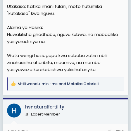
Utakaso: Katika imani fulani, moto hutumika
"kutakasa" kwa nguvu.
Alama ya Hasira:
Huwakilisha ghadhabu, nguvu kubwa, na mabadiliko
yasiyorudi nyuma.
Watu wengi huziogopa kwa sababu zote mbili
zinahusisha uharibifu, maumivu, na mambo
yasiyoweza kurekebishwa yakishafanyika.
Mtili wandu
,
min -me
and
Malaika Gabrieli
R
e
a
c
hsnaturalfertility
t
JF-Expert Member
i
o
n