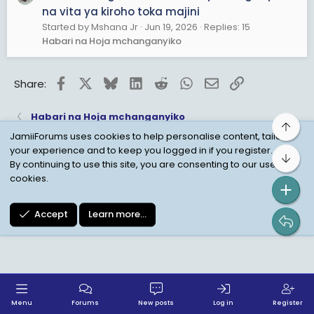
na vita ya kiroho toka majini
Started by Mshana Jr
Jun 19, 2026
Replies: 15
Habari na Hoja mchanganyiko
Facebook
X
Bluesky
LinkedIn
Reddit
WhatsApp
Email
Link
Share:
Habari na Hoja mchanganyiko
Top
JamiiForums uses cookies to help personalise content, tailor
your experience and to keep you logged in if you register.
Bot
Child Protection Policy
Personal Data Protection
By continuing to use this site, you are consenting to our use of
cookies.
Contact us
Terms
Privacy Policy
Help
Accept
Learn more…
Menu
Forums
New posts
Log in
Register