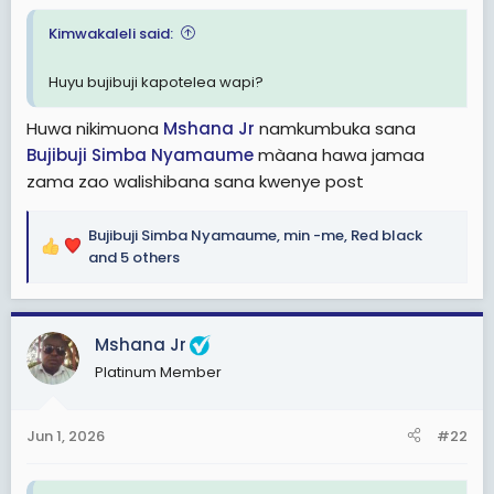
e
r
Kimwakaleli said:
Huyu bujibuji kapotelea wapi?
Huwa nikimuona
Mshana Jr
namkumbuka sana
Bujibuji Simba Nyamaume
màana hawa jamaa
zama zao walishibana sana kwenye post
Bujibuji Simba Nyamaume
,
min -me
,
Red black
R
and 5 others
e
a
c
Mshana Jr
t
i
Platinum Member
o
n
s
Jun 1, 2026
#22
: