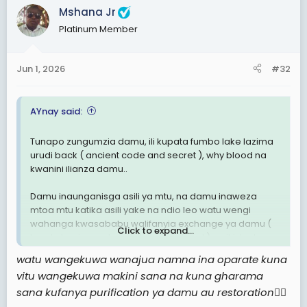
c
Mshana Jr
t
Platinum Member
i
o
n
Jun 1, 2026
#32
s
:
AYnay said:
Tunapo zungumzia damu, ili kupata fumbo lake lazima
urudi back ( ancient code and secret ), why blood na
kwanini ilianza damu..
Damu inaunganisga asili ya mtu, na damu inaweza
mtoa mtu katika asili yake na ndio leo watu wengi
wahanga kwasababu walifanyia exchange ya damu (
Click to expand...
kwa kutumia weak and strong protocal ) na ikisha kuwa
ivyo ndio imekuwa, ogopa sana kitu inaitwa damu, watu
watu wangekuwa wanajua namna ina oparate kuna
wangekuwa wanajua namna ina oparate kuna vitu
vitu wangekuwa makini sana na kuna gharama
wangekuwa makini sana na kuna gharama sana
sana kufanya purification ya damu au restoration
✍🏿
kufanya purification ya damu au restoration 😁😁