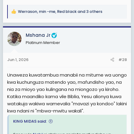
Werrason
,
min -me
,
Red black
and 3 others
R
e
a
c
Mshana Jr
t
Platinum Member
i
o
n
Jun 1, 2026
#28
s
:
Unaweza kuwatambua manabii na mitume wa uongo
kwa kuchunguza matendo yao, mafundisho yao, na
nia za mioyo yao kulingana na miongozo ya kiroho.
Katika maandiko kama vile Biblia, Yesu alionya kuwa
watakuja wakiwa wamevalia "mavazi ya kondoo" lakini
kwa ndani ni "mbwa-mwitu wakali".
KING MIDAS said: