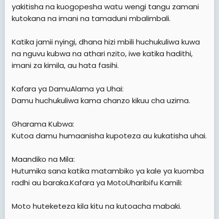
yakitisha na kuogopesha watu wengi tangu zamani
kutokana na imani na tamaduni mbalimbali.
Katika jamii nyingi, dhana hizi mbili huchukuliwa kuwa
na nguvu kubwa na athari nzito, iwe katika hadithi,
imani za kimila, au hata fasihi.
Kafara ya DamuAlama ya Uhai:
Damu huchukuliwa kama chanzo kikuu cha uzima.
Gharama Kubwa:
Kutoa damu humaanisha kupoteza au kukatisha uhai.
Maandiko na Mila:
Hutumika sana katika matambiko ya kale ya kuomba
radhi au baraka.Kafara ya MotoUharibifu Kamili:
Moto huteketeza kila kitu na kutoacha mabaki.