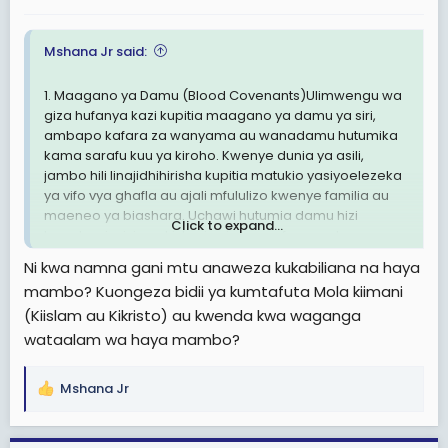
:
Mshana Jr said:
1. Maagano ya Damu (Blood Covenants)Ulimwengu wa
giza hufanya kazi kupitia maagano ya damu ya siri,
ambapo kafara za wanyama au wanadamu hutumika
kama sarafu kuu ya kiroho. Kwenye dunia ya asili,
jambo hili linajidhihirisha kupitia matukio yasiyoelezeka
ya vifo vya ghafla au ajali mfululizo kwenye familia au
maeneo ya biashara. Uchawi hutumia damu hizi
Click to expand...
kuweka vizuizi vya kisheria vinavyomfunga mtu
asiondoke kwenye umaskini au magonjwa, kwani
Ni kwa namna gani mtu anaweza kukabiliana na haya
ufalme wa giza huamini kuwa pasipo damu hakuna
mambo? Kuongeza bidii ya kumtafuta Mola kiimani
makubaliano yanayoweza kusimama imara.
(Kiislam au Kikristo) au kwenda kwa waganga
2. Kufunga na Kuzuia Hatma (The Law of Binding and
wataalam wa haya mambo?
Destricting Destinies)Mambo ya kiroho yanayotawala
ulimwengu huu yanahusisha sheria ya kufunga na
Mshana Jr
kuzuia hatma za watu, ambayo huharibu kabisa fursa
R
za maisha ya kawaida. Katika dunia ya asili, utaona mtu
e
mwenye elimu kubwa na bidii lakini anafeli kila
a