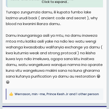
Click to expand...
Hapa kuna uchambuzi wa kina wa jinsi damu
inavyofanya kazi katika ulimwengu wa roho na
Tunapo zungumzia damu, ili kupata fumbo lake
ulimwengu wa giza:
lazima urudi back ( ancient code and secret ), why
blood na kwanini ilianza damu..
1. Damu Kama Lango na Kiunganishi (Spiritual Portal)
Sauti ya Damu:
Damu inaunganisga asili ya mtu, na damu inaweza
Damu ina sauti katika ulimwengu wa roho.
mtoa mtu katika asili yake na ndio leo watu wengi
Inapomwagika, iwe kwa haki au kwa dhuluma, inaanza
wahanga kwasababu walifanyia exchange ya damu (
kuongea na kudai jambo fulani (kama ilivyokuwa damu
kwa kutumia weak and strong protocal ) na ikisha
ya Habili iliyomwagwa na Kaini
kuwa ivyo ndio imekuwa, ogopa sana kitu inaitwa
damu, watu wangekuwa wanajua namna ina oparate
kuna vitu wangekuwa makini sana na kuna gharama
sana kufanya purification ya damu au restoration 😁
😁
Werrason
,
min -me
,
Prince Kesh Jr
and 1 other person
R
e
a