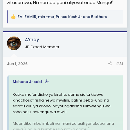
zitasemwa, Ni mambo gani aliyoyatenda Mungu!"
ZVI ZAMIR
,
min -me
,
Prince Kesh Jr
and 5 others
R
e
a
c
AYnay
t
JF-Expert Member
i
o
n
Jun 1, 2026
#31
s
:
Mshana Jr said:
Katika mafundisho ya kiroho, damu sio tu kioevu
kinachosafirisha hewa mwilini, bali ni beba-uhai na
sarafu kuu ya kiroho inayounganisha ulimwengu wa
roho na ulimwengu wa mwili.
Maandiko mbalimbali na imani za asili yanakubaliana
kuwa "uhai wa kiumbe uko katika damu."