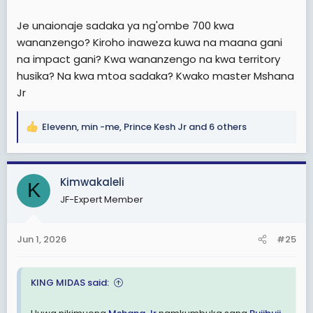
Je unaionaje sadaka ya ng'ombe 700 kwa
wananzengo? Kiroho inaweza kuwa na maana gani
na impact gani? Kwa wananzengo na kwa territory
husika? Na kwa mtoa sadaka? Kwako master Mshana
Jr
Elevenn
,
min -me
,
Prince Kesh Jr
and 6 others
R
e
a
c
Kimwakaleli
K
t
JF-Expert Member
i
o
n
Jun 1, 2026
#25
s
:
KING MIDAS said: