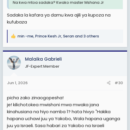
Na kwa mtoa sadaka? Kwako master Mshana Jr
Sadaka la kafara ya damu kwa ajili ya kupoza na
kufubaza
min -me
,
Prince Kesh Jr
,
Seran
and 3 others
R
e
a
c
Malaika Gabrieli
t
JF-Expert Member
i
o
n
Jun 1, 2026
#30
s
:
picha zako zinaogopesha!
je! kilichotokea mwishoni mwa mwaka jana
kinahusiana na hiyo namba 1? hata hivyo "Hakika
hapana uchawi juu ya Yakobo, Wala hapana uganga
juu ya Israeli. Sasa habari za Yakobo na Israeli