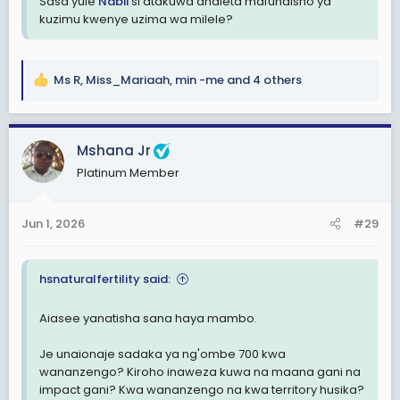
Sasa yule
Nabii
si atakuwa analeta mafundisho ya
kuzimu kwenye uzima wa milele?
Ms R
,
Miss_Mariaah
,
min -me
and 4 others
R
e
a
c
Mshana Jr
t
Platinum Member
i
o
n
Jun 1, 2026
#29
s
:
hsnaturalfertility said:
Aiasee yanatisha sana haya mambo.
Je unaionaje sadaka ya ng'ombe 700 kwa
wananzengo? Kiroho inaweza kuwa na maana gani na
impact gani? Kwa wananzengo na kwa territory husika?