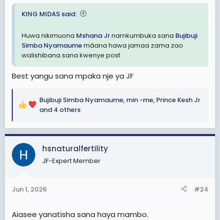
KING MIDAS said:
Huwa nikimuona
Mshana Jr
namkumbuka sana
Bujibuji
Simba Nyamaume
màana hawa jamaa zama zao
walishibana sana kwenye post
Best yangu sana mpaka nje ya JF
Bujibuji Simba Nyamaume
,
min -me
,
Prince Kesh Jr
R
and 4 others
e
a
c
hsnaturalfertility
t
i
JF-Expert Member
o
n
s
Jun 1, 2026
#24
:
Aiasee yanatisha sana haya mambo.