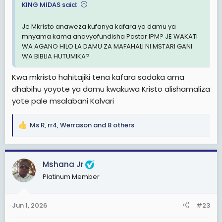
KING MIDAS said:
Je Mkristo anaweza kufanya kafara ya damu ya
mnyama kama anavyofundisha Pastor IPM? JE WAKATI
WA AGANO HILO LA DAMU ZA MAFAHALI NI MSTARI GANI
WA BIBLIA HUTUMIKA?
Kwa mkristo hahitajiki tena kafara sadaka ama
dhabihu yoyote ya damu kwakuwa Kristo alishamaliza
yote pale msalabani Kalvari
Ms R
,
rr4
,
Werrason
and 8 others
R
e
a
c
Mshana Jr
t
Platinum Member
i
o
n
Jun 1, 2026
#23
s
: