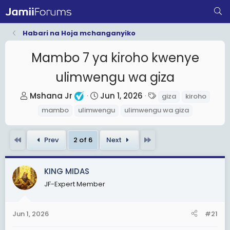
Habari na Hoja mchanganyiko
Mambo 7 ya kiroho kwenye
ulimwengu wa giza
T
S
T
Mshana Jr
Jun 1, 2026
giza
kiroho
h
t
a
mambo
ulimwengu
ulimwengu wa giza
r
a
g
e
r
s
First
Last
Prev
2 of 6
Next
a
t
d
d
s
a
KING MIDAS
t
t
JF-Expert Member
a
e
r
Jun 1, 2026
#21
t