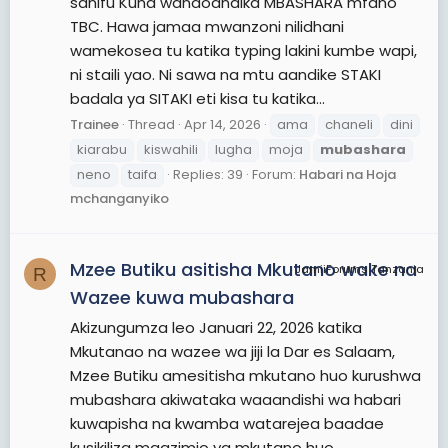
sanifu Kuna wanaoandika MBASHARA mfano
TBC. Hawa jamaa mwanzoni nilidhani
wamekosea tu katika typing lakini kumbe wapi,
ni staili yao. Ni sawa na mtu aandike STAKI
badala ya SITAKI eti kisa tu katika...
Trainee
Thread
Apr 14, 2026
ama
chaneli
dini
kiarabu
kiswahili
lugha
moja
mubashara
neno
taifa
Replies: 39
Forum:
Habari na Hoja
mchanganyiko
Mzee Butiku asitisha Mkutano wake na
JamiiForums Tanzania
R
Wazee kuwa mubashara
Akizungumza leo Januari 22, 2026 katika
Mkutanao na wazee wa jiji la Dar es Salaam,
Mzee Butiku amesitisha mkutano huo kurushwa
mubashara akiwataka waaandishi wa habari
kuwapisha na kwamba watarejea baadae
kusikiliza maazimio ya mkutano huo.