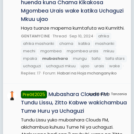
huenda kuna Chama Kikakosa
Mgombea Urais wake katika Uchaguzi
Mkuu ujao
Haya tuanze mapema kumtafuta wa Kumrithi.
GENTAMYCINE
Thread
Sep 10, 2024
afrika
afrika mashariki
chama
katika
mashariki
mechi
mgombea
mgombea urais
mkuu
mpaka
mubashara
mungu
taifa
taifa stars
uchaguzi
uchaguzi mkuu
ujao
urais
wake
Replies: 17
Forum:
Habari na Hoja mchanganyiko
Mubashara Clouds FM:
PreGE2025
JamiiForums Tanzania
Tundu Lissu, Zitto Kabwe wakichambua
Tume Huru ya Uchaguzi
Tundu Lissu yuko mubashara Clouds FM,
akichambua kuhusu Tume hii ya uchaguzi.