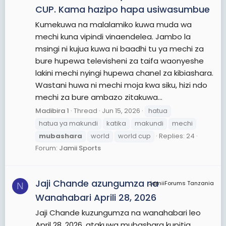
CUP. Kama hazipo hapa usiwasumbue
Kumekuwa na malalamiko kuwa muda wa
mechi kuna vipindi vinaendelea. Jambo la
msingi ni kujua kuwa ni baadhi tu ya mechi za
bure hupewa televisheni za taifa waonyeshe
lakini mechi nyingi hupewa chanel za kibiashara.
Wastani huwa ni mechi moja kwa siku, hizi ndo
mechi za bure ambazo zitakuwa...
Madibira 1
Thread
Jun 15, 2026
hatua
hatua ya makundi
katika
makundi
mechi
mubashara
world
world cup
Replies: 24
Forum:
Jamii Sports
Jaji Chande azungumza na
JamiiForums Tanzania
N
Wanahabari Aprili 28, 2026
Jaji Chande kuzungumza na wanahabari leo
April 28, 2026, atakuwa mubashara kupitia