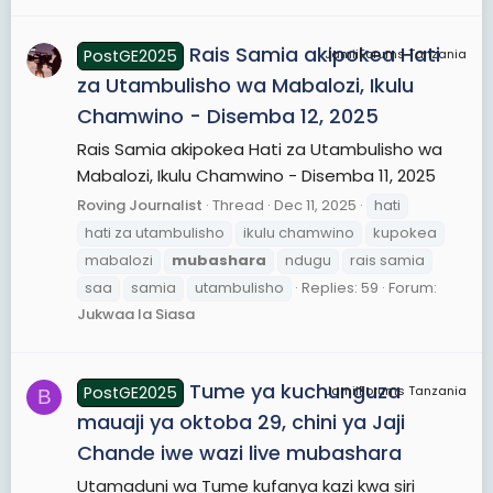
Rais Samia akipokea Hati
PostGE2025
JamiiForums Tanzania
za Utambulisho wa Mabalozi, Ikulu
Chamwino - Disemba 12, 2025
Rais Samia akipokea Hati za Utambulisho wa
Mabalozi, Ikulu Chamwino - Disemba 11, 2025
Roving Journalist
Thread
Dec 11, 2025
hati
hati za utambulisho
ikulu chamwino
kupokea
mabalozi
mubashara
ndugu
rais samia
saa
samia
utambulisho
Replies: 59
Forum:
Jukwaa la Siasa
Tume ya kuchunguza
PostGE2025
JamiiForums Tanzania
B
mauaji ya oktoba 29, chini ya Jaji
Chande iwe wazi live mubashara
Utamaduni wa Tume kufanya kazi kwa siri