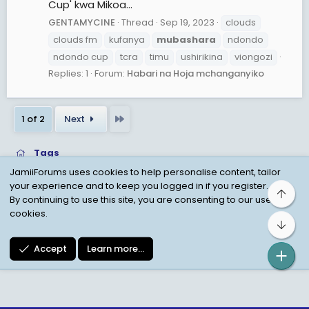
Cup' kwa Mikoa...
GENTAMYCINE
Thread
Sep 19, 2023
clouds
clouds fm
kufanya
mubashara
ndondo
ndondo cup
tcra
timu
ushirikina
viongozi
Replies: 1
Forum:
Habari na Hoja mchanganyiko
Last
1 of 2
Next
Tags
JamiiForums uses cookies to help personalise content, tailor
your experience and to keep you logged in if you register.
Top
Child Protection Policy
Personal Data Protection
By continuing to use this site, you are consenting to our use of
cookies.
Contact us
Terms
Privacy Policy
Help
Bot
Accept
Learn more…