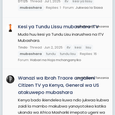
DT125
Thread
Jul 1, 2025
itv
kesi ya lissu
mubashara
Replies: 1
Forum:
Jukwaa la Siasa
Kesi ya Tundu Lissu mubashara ITV
JamiiForums Tanzania
Muda huu kesi ya Tundu Lisu inarushwa na ITV
Mubashara.
Tindo
Thread
Jun 2, 2025
itv
kesi
lisu
mubashara
tundu
tundu lisu
Replies: 16
Forum:
Habari na Hoja mchanganyiko
Wanazi wa Ibrah Traore angalieni
JamiiForums Tanzania
Citizen TV ya Kenya, General wa US
atakuwepo mubashara
Kenya bado ikiendelea kuwa ndio jukwaa kubwa
zaidi la mambo makubwa yanayotokea katika
ukanda wa Africa Mashariki imepata ugeni wa