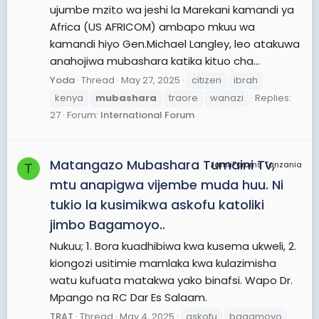
ujumbe mzito wa jeshi la Marekani kamandi ya
Africa (US AFRICOM) ambapo mkuu wa
kamandi hiyo Gen.Michael Langley, leo atakuwa
anahojiwa mubashara katika kituo cha...
Yoda
Thread
May 27, 2025
citizen
ibrah
kenya
mubashara
traore
wanazi
Replies:
27
Forum:
International Forum
Matangazo Mubashara Tumaini Tv,
JamiiForums Tanzania
T
mtu anapigwa vijembe muda huu. Ni
tukio la kusimikwa askofu katoliki
jimbo Bagamoyo..
Nukuu; 1. Bora kuadhibiwa kwa kusema ukweli, 2.
kiongozi usitimie mamlaka kwa kulazimisha
watu kufuata matakwa yako binafsi. Wapo Dr.
Mpango na RC Dar Es Salaam.
TRAT
Thread
May 4, 2025
askofu
bagamoyo