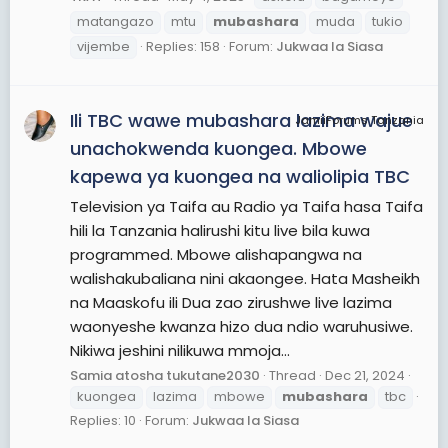
matangazo
mtu
mubashara
muda
tukio
vijembe
Replies: 158
Forum:
Jukwaa la Siasa
Ili TBC wawe mubashara lazima wajue
JamiiForums Tanzania
unachokwenda kuongea. Mbowe
kapewa ya kuongea na waliolipia TBC
Television ya Taifa au Radio ya Taifa hasa Taifa
hili la Tanzania halirushi kitu live bila kuwa
programmed. Mbowe alishapangwa na
walishakubaliana nini akaongee. Hata Masheikh
na Maaskofu ili Dua zao zirushwe live lazima
waonyeshe kwanza hizo dua ndio waruhusiwe.
Nikiwa jeshini nilikuwa mmoja...
Samia atosha tukutane2030
Thread
Dec 21, 2024
kuongea
lazima
mbowe
mubashara
tbc
Replies: 10
Forum:
Jukwaa la Siasa