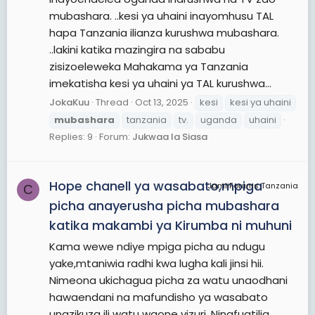
mubashara. ..kesi ya uhaini inayomhusu TAL
hapa Tanzania ilianza kurushwa mubashara.
..lakini katika mazingira na sababu
zisizoeleweka Mahakama ya Tanzania
imekatisha kesi ya uhaini ya TAL kurushwa...
JokaKuu
Thread
Oct 13, 2025
kesi
kesi ya uhaini
mubashara
tanzania
tv.
uganda
uhaini
Replies: 9
Forum:
Jukwaa la Siasa
Hope chanell ya wasabato,mpiga
JamiiForums Tanzania
C
picha anayerusha picha mubashara
katika makambi ya Kirumba ni muhuni
Kama wewe ndiye mpiga picha au ndugu
yake,mtaniwia radhi kwa lugha kali jinsi hii.
Nimeona ukichagua picha za watu unaodhani
hawaendani na mafundisho ya wasabato
unazikuza ili watu waone vizuri. Ninafuatilia