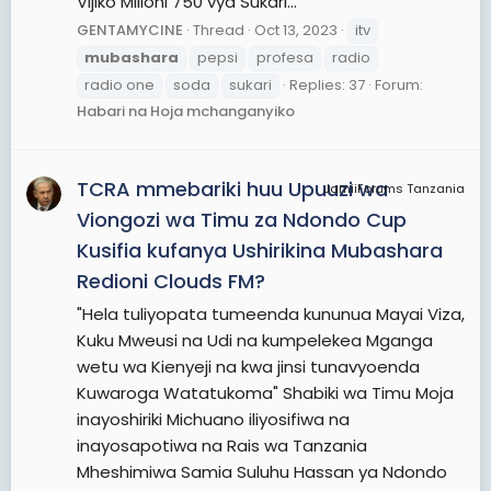
Vijiko Milioni 750 vya Sukari...
GENTAMYCINE
Thread
Oct 13, 2023
itv
mubashara
pepsi
profesa
radio
radio one
soda
sukari
Replies: 37
Forum:
Habari na Hoja mchanganyiko
TCRA mmebariki huu Upuuzi wa
JamiiForums Tanzania
Viongozi wa Timu za Ndondo Cup
Kusifia kufanya Ushirikina Mubashara
Redioni Clouds FM?
"Hela tuliyopata tumeenda kununua Mayai Viza,
Kuku Mweusi na Udi na kumpelekea Mganga
wetu wa Kienyeji na kwa jinsi tunavyoenda
Kuwaroga Watatukoma" Shabiki wa Timu Moja
inayoshiriki Michuano iliyosifiwa na
inayosapotiwa na Rais wa Tanzania
Mheshimiwa Samia Suluhu Hassan ya Ndondo