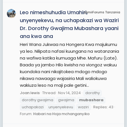
Leo nimeshuhudia Umahiri,
JamiiForums Tanzania
unyenyekevu, na uchapakazi wa Waziri
Dr. Dorothy Gwajima Mubashara yaani
ana kwa ana
Heri Wana Jukwaa na Hongera Kwa majukumu
ya leo. Nilipata nafasi kuungana na watanzania
na wafiwa katika kumuaga Mhe. Mafuru (Late).
Baada ya jambo Hilo kwisha na viongoz wakuu
kuondoka nani nikajitokea mdogo mdogo
nikawa nawaaga wajasiria Mali waliokuwa
wakiuza leso na maji pale getini...
Joan lewis
Thread
Nov 14, 2024
dorothy
dorothy gwajima
gwajima
mubashara
uchapakazi
unyenyekevu
waziri
Replies: 43
Forum:
Habari na Hoja mchanganyiko