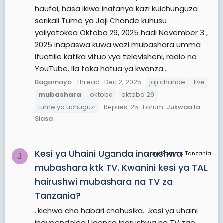
haufai, hasa ikiwa inafanya kazi kuichunguza
serikali Tume ya Jaji Chande kuhusu
yaliyotokea Oktoba 29, 2025 hadi November 3 ,
2025 inapaswa kuwa wazi mubashara umma
ifuatilie katika vituo vya televisheni, radio na
YouTube. Ila toka hatua ya kwanza...
Bagamoyo
Thread
Dec 2, 2025
jaji chande
live
mubashara
oktoba
oktoba 29
tume ya uchuguzi
Replies: 25
Forum:
Jukwaa la
Siasa
Kesi ya Uhaini Uganda inarushwa
JamiiForums Tanzania
J
mubashara ktk TV. Kwanini kesi ya TAL
hairushwi mubashara na TV za
Tanzania?
..kichwa cha habari chahusika. ..kesi ya uhaini
inayoendelea Uganda inarushwa na TV zao