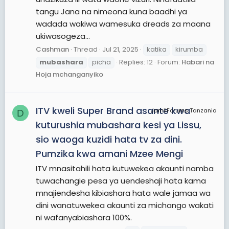
tangu Jana na nimeona kuna baadhi ya
wadada wakiwa wamesuka dreads za maana
ukiwasogeza...
Cashman
Thread
Jul 21, 2025
katika
kirumba
mubashara
picha
Replies: 12
Forum:
Habari na
Hoja mchanganyiko
ITV kweli Super Brand asante kwa
JamiiForums Tanzania
D
kuturushia mubashara kesi ya Lissu,
sio waoga kuzidi hata tv za dini.
Pumzika kwa amani Mzee Mengi
ITV mnasitahili hata kutuwekea akaunti namba
tuwachangie pesa ya uendeshaji hata kama
mnajiendesha kibiashara hata wale jamaa wa
dini wanatuwekea akaunti za michango wakati
ni wafanyabiashara 100%.