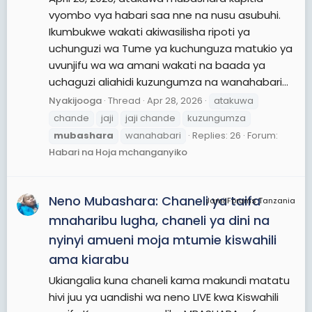
vyombo vya habari saa nne na nusu asubuhi.
Ikumbukwe wakati akiwasilisha ripoti ya
uchunguzi wa Tume ya kuchunguza matukio ya
uvunjifu wa wa amani wakati na baada ya
uchaguzi aliahidi kuzungumza na wanahabari...
Nyakijooga
Thread
Apr 28, 2026
atakuwa
chande
jaji
jaji chande
kuzungumza
mubashara
wanahabari
Replies: 26
Forum:
Habari na Hoja mchanganyiko
Neno Mubashara: Chaneli ya taifa
JamiiForums Tanzania
mnaharibu lugha, chaneli ya dini na
nyinyi amueni moja mtumie kiswahili
ama kiarabu
Ukiangalia kuna chaneli kama makundi matatu
hivi juu ya uandishi wa neno LIVE kwa Kiswahili