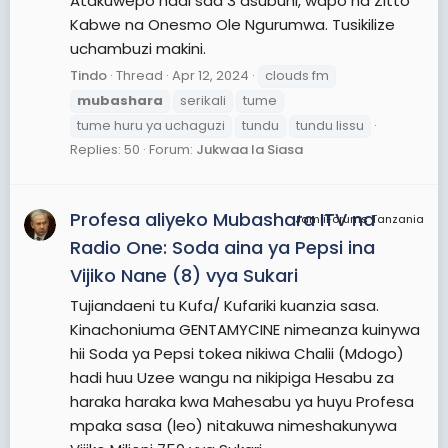
Atakuwepo hadi saa 3 asubuhi, wapo na Zitto
Kabwe na Onesmo Ole Ngurumwa. Tusikilize
uchambuzi makini.
Tindo
Thread
Apr 12, 2024
clouds fm
mubashara
serikali
tume
tume huru ya uchaguzi
tundu
tundu lissu
Replies: 50
Forum:
Jukwaa la Siasa
Profesa aliyeko Mubashara ITV na
JamiiForums Tanzania
Radio One: Soda aina ya Pepsi ina
Vijiko Nane (8) vya Sukari
Tujiandaeni tu Kufa/ Kufariki kuanzia sasa.
Kinachoniuma GENTAMYCINE nimeanza kuinywa
hii Soda ya Pepsi tokea nikiwa Chalii (Mdogo)
hadi huu Uzee wangu na nikipiga Hesabu za
haraka haraka kwa Mahesabu ya huyu Profesa
mpaka sasa (leo) nitakuwa nimeshakunywa