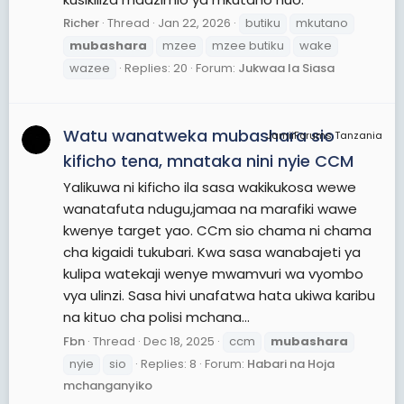
Richer
Thread
Jan 22, 2026
butiku
mkutano
mubashara
mzee
mzee butiku
wake
wazee
Replies: 20
Forum:
Jukwaa la Siasa
Watu wanatweka mubashara sio
JamiiForums Tanzania
kificho tena, mnataka nini nyie CCM
Yalikuwa ni kificho ila sasa wakikukosa wewe
wanatafuta ndugu,jamaa na marafiki wawe
kwenye target yao. CCm sio chama ni chama
cha kigaidi tukubari. Kwa sasa wanabajeti ya
kulipa watekaji wenye mwamvuri wa vyombo
vya ulinzi. Sasa hivi unafatwa hata ukiwa karibu
na kituo cha polisi mchana...
Fbn
Thread
Dec 18, 2025
ccm
mubashara
nyie
sio
Replies: 8
Forum:
Habari na Hoja
mchanganyiko