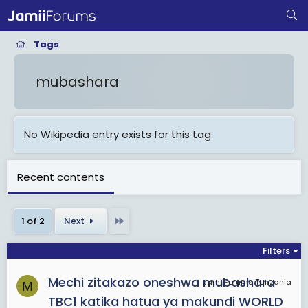
Tags
mubashara
No Wikipedia entry exists for this tag
Recent contents
Last
1 of 2
Next
Filters
Mechi zitakazo oneshwa mubashara
JamiiForums Tanzania
M
TBC1 katika hatua ya makundi WORLD