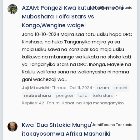
AZAM: Pongezi Kwa kutuletea mechi
JamiiForums Tanzania
Mubashara Taifa Stars vs
Kongo,Wengine waige!
Jana 10-10-2024 Majira saa tatu usiku hapa DRC
Kinshasa, na huko Tanganyika majira ya sa
moja usiku sawa na Zanzibar saa moja usiku
kulikuwa na mtanange wa kukata na shoka kati
ya Tanganyika Stars na DRC. Inonga, Mayele na
Kalulu walifana sana na walionyesha ni namna
gani wachezaji wa...
Jaji Mfawidhi
Thread
Oct 11, 2024
azam
mechi
mubashara
pongezi
taifa
taifa stars
Replies: 42
Forum:
Habari na Hoja mchanganyiko
Kwa 'Dua Shtakia Mungu'
JamiiForums Tanzania
itakayosomwa Afrika Mashariki