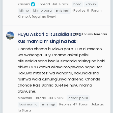
Kasomi
Thread
Jul 14, 2021
bora
kanuni
kilimo
kilimo bora
misingi
Replies: 0
Forum:
Kilimo, Ufugaji na Uvuvi
Huyu Askari alitusaidia sana
JamiiForums Tanzania
kusimamia misingi na haki
Chanda chema huvikwa pete. Huo ni msemo
wa wahenga. Huyu mama askari polisi
alitusaidia sana kwa kusimamia misingi na haki
akiwa OCD katika wilaya mojawapo hapa Dar.
Hakuwa mtetezi wa waharifu, hakuhalalisha
rushwa wala kumung'unya maneno. Chonde
chonde Rais Samia tuletee huyu mama
atuvushe.
Mmawia
Thread
Jul 6, 2021
askari polisi
kusimamia
misingi
Replies: 47
Forum:
Jukwaa
la Siasa