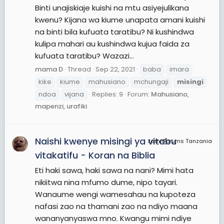
Binti unajiskiaje kuishi na mtu asiyejulikana
kwenu? Kijana wa kiume unapata amani kuishi
na binti bila kufuata taratibu? Ni kushindwa
kulipa mahari au kushindwa kujua faida za
kufuata taratibu? Wazazi...
mama D
Thread
Sep 22, 2021
baba
imara
kike
kiume
mahusiano
mchungaji
misingi
ndoa
vijana
Replies: 9
Forum:
Mahusiano,
mapenzi, urafiki
Naishi kwenye misingi ya vitabu
JamiiForums Tanzania
vitakatifu - Koran na Biblia
Eti haki sawa, haki sawa na nani? Mimi hata
nikiitwa nina mfumo dume, nipo tayari.
Wanaume wengi wamesahau na kupoteza
nafasi zao na thamani zao na ndiyo maana
wananyanyaswa mno. Kwangu mimi ndiye