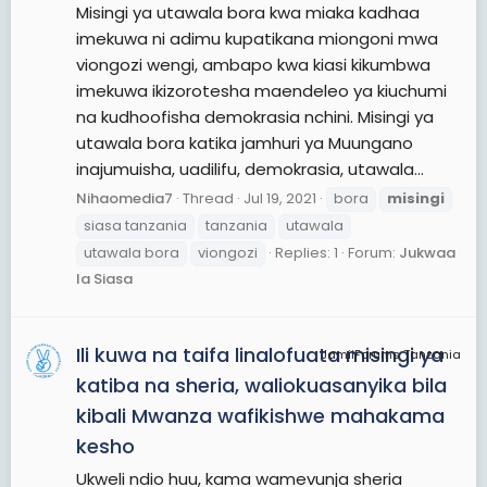
Misingi ya utawala bora kwa miaka kadhaa
imekuwa ni adimu kupatikana miongoni mwa
viongozi wengi, ambapo kwa kiasi kikumbwa
imekuwa ikizorotesha maendeleo ya kiuchumi
na kudhoofisha demokrasia nchini. Misingi ya
utawala bora katika jamhuri ya Muungano
inajumuisha, uadilifu, demokrasia, utawala...
Nihaomedia7
Thread
Jul 19, 2021
bora
misingi
siasa tanzania
tanzania
utawala
utawala bora
viongozi
Replies: 1
Forum:
Jukwaa
la Siasa
Ili kuwa na taifa linalofuata misingi ya
JamiiForums Tanzania
katiba na sheria, waliokuasanyika bila
kibali Mwanza wafikishwe mahakama
kesho
Ukweli ndio huu, kama wamevunja sheria