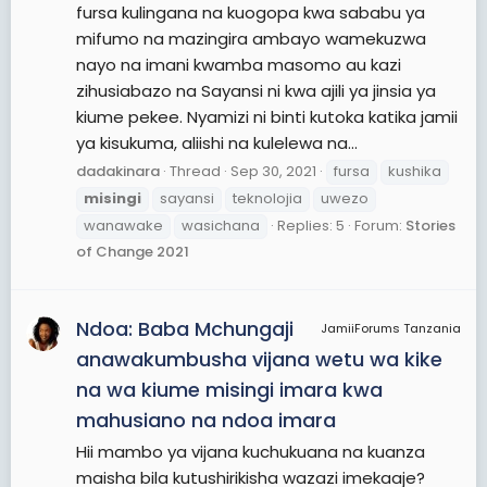
fursa kulingana na kuogopa kwa sababu ya
mifumo na mazingira ambayo wamekuzwa
nayo na imani kwamba masomo au kazi
zihusiabazo na Sayansi ni kwa ajili ya jinsia ya
kiume pekee. Nyamizi ni binti kutoka katika jamii
ya kisukuma, aliishi na kulelewa na...
dadakinara
Thread
Sep 30, 2021
fursa
kushika
misingi
sayansi
teknolojia
uwezo
wanawake
wasichana
Replies: 5
Forum:
Stories
of Change 2021
Ndoa: Baba Mchungaji
JamiiForums Tanzania
anawakumbusha vijana wetu wa kike
na wa kiume misingi imara kwa
mahusiano na ndoa imara
Hii mambo ya vijana kuchukuana na kuanza
maisha bila kutushirikisha wazazi imekaaje?