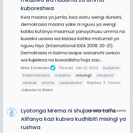
kuboreshwa
Kwa maana ya jumla, kwa watu wengi duniani,
demokrasia maana yake ni nguvu ya wengi
katika kufanya maamuzi yanayohusu umma na
kuweka usawa wa kisiasa katika matumizi ya
nguvu hiyo (International IDEA 2008: 20-21).
Demokrasia ni lazima iwape wananchi uwezo
wa kujieleza na kuwasilisha hoja zao...
Miss Zomboko
Thread
Jan 21, 2022
huduma
kidemokrasia
maafisa
misingi
mkubwa
serikali
umma
uwezekano
Replies: 3
Forum:
Jukwaa la Siasa
Lyatonga Mrema ni shujaa wa taifa.
JamiiForums Tanzania
Alifanya kazi kubwa kudhibiti misingi ya
rushwa