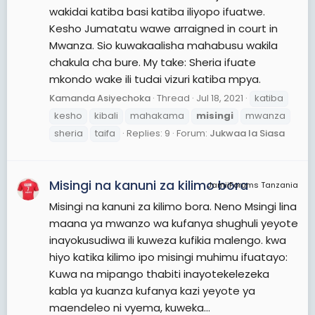
wakidai katiba basi katiba iliyopo ifuatwe.
Kesho Jumatatu wawe arraigned in court in
Mwanza. Sio kuwakaalisha mahabusu wakila
chakula cha bure. My take: Sheria ifuate
mkondo wake ili tudai vizuri katiba mpya.
Kamanda Asiyechoka
Thread
Jul 18, 2021
katiba
kesho
kibali
mahakama
misingi
mwanza
sheria
taifa
Replies: 9
Forum:
Jukwaa la Siasa
Misingi na kanuni za kilimo bora
JamiiForums Tanzania
Misingi na kanuni za kilimo bora. Neno Msingi lina
maana ya mwanzo wa kufanya shughuli yeyote
inayokusudiwa ili kuweza kufikia malengo. kwa
hiyo katika kilimo ipo misingi muhimu ifuatayo:
Kuwa na mipango thabiti inayotekelezeka
kabla ya kuanza kufanya kazi yeyote ya
maendeleo ni vyema, kuweka...