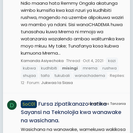
Ndio maana hata Remmy Ongala akatunga
wimbo kumsifia kwa kazi nzuri ya kudhibiti
rushwa, magendo na uzembe alipokuwa waziri
wa mambo ya ndani. Sisi wanaCHADEMA huwa
tunasahau kuwa Mrema ni mmoja wa
watanzania wazalendo ambao walitumika kwa
moyo mkuu. My take; Tunafanya kosa kubwa
kumuona Mrema...
Kamanda Asiyechoka
Thread
Oct 4, 2021
kazi
kubwa
kudhibiti
misingi
mrema
rushwa
shujaa
taifa
tukubali
wanachadema
Replies:
12
Forum:
Jukwaa la Siasa
Fursa zipatikanazo katika
SoC01
JamiiForums Tanzania
D
Sayansi na Teknolojia kwa wanawake
na wasichana.
Wasichana na wanawake, wamekuwa wakikosa