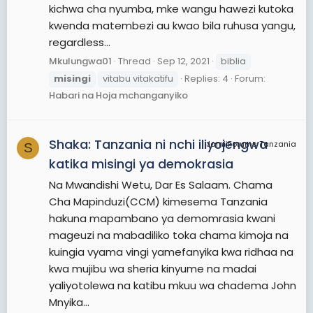
kichwa cha nyumba, mke wangu hawezi kutoka
kwenda matembezi au kwao bila ruhusa yangu,
regardless...
Mkulungwa01
Thread
Sep 12, 2021
biblia
misingi
vitabu vitakatifu
Replies: 4
Forum:
Habari na Hoja mchanganyiko
Shaka: Tanzania ni nchi iliyojengwa
JamiiForums Tanzania
S
katika misingi ya demokrasia
Na Mwandishi Wetu, Dar Es Salaam. Chama
Cha Mapinduzi(CCM) kimesema Tanzania
hakuna mapambano ya demomrasia kwani
mageuzi na mabadiliko toka chama kimoja na
kuingia vyama vingi yamefanyika kwa ridhaa na
kwa mujibu wa sheria kinyume na madai
yaliyotolewa na katibu mkuu wa chadema John
Mnyika...