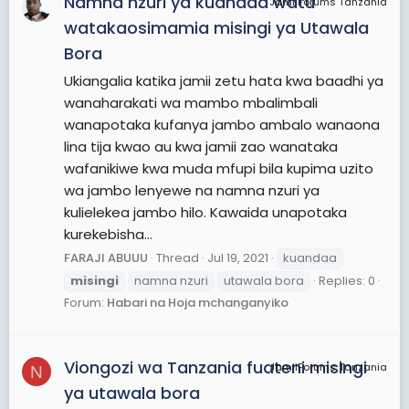
Namna nzuri ya kuandaa watu
JamiiForums Tanzania
watakaosimamia misingi ya Utawala
Bora
Ukiangalia katika jamii zetu hata kwa baadhi ya
wanaharakati wa mambo mbalimbali
wanapotaka kufanya jambo ambalo wanaona
lina tija kwao au kwa jamii zao wanataka
wafanikiwe kwa muda mfupi bila kupima uzito
wa jambo lenyewe na namna nzuri ya
kulielekea jambo hilo. Kawaida unapotaka
kurekebisha...
FARAJI ABUUU
Thread
Jul 19, 2021
kuandaa
misingi
namna nzuri
utawala bora
Replies: 0
Forum:
Habari na Hoja mchanganyiko
Viongozi wa Tanzania fuateni misingi
JamiiForums Tanzania
N
ya utawala bora