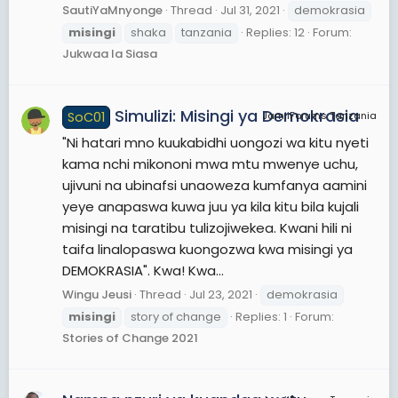
SautiYaMnyonge
Thread
Jul 31, 2021
demokrasia
misingi
shaka
tanzania
Replies: 12
Forum:
Jukwaa la Siasa
Simulizi: Misingi ya Demokrasia
SoC01
JamiiForums Tanzania
"Ni hatari mno kuukabidhi uongozi wa kitu nyeti
kama nchi mikononi mwa mtu mwenye uchu,
ujivuni na ubinafsi unaoweza kumfanya aamini
yeye anapaswa kuwa juu ya kila kitu bila kujali
misingi na taratibu tulizojiwekea. Kwani hili ni
taifa linalopaswa kuongozwa kwa misingi ya
DEMOKRASIA". Kwa! Kwa...
Wingu Jeusi
Thread
Jul 23, 2021
demokrasia
misingi
story of change
Replies: 1
Forum:
Stories of Change 2021