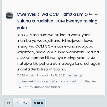
Mwenyekiti wa CCM Taifa, Samia
JamiiForums Tanzania
Suluhu turudishie CCM kwenye misingi
yake
Leo CCM inalaumiwa eti inaua watu, yaani
mambo ya wasiojulikana. Hii haijawahi kuwa
msingi wa CCM CCM inaonekana inaogopa
wapinzani, suala la kununua wapinzani. Hatuna
CCM ya namna hii kwenye misingi yake CCM
inatajwa kila pahala eti inaibaga kura, uchaguzi
uliopita Serikali za mitaa na...
CCM Music
Thread
Jul 5, 2021
misingi
mwenyekiti wa ccm taifa
samia suluhu
Replies:
34
Forum:
Jukwaa la Siasa
First
Prev
6 of 6