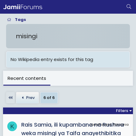
Tags
misingi
No Wikipedia entry exists for this tag
Recent contents
First
Prev
6 of 6
Filters
Rais Samia, ili kupambana na Rushwa
JamiiForums Tanzania
K
weka misingi ya Taifa anayethibitika