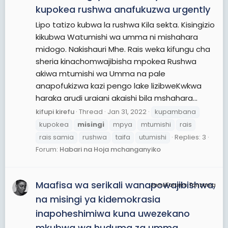
kupokea rushwa anafukuzwa urgently
Lipo tatizo kubwa la rushwa Kila sekta. Kisingizio
kikubwa Watumishi wa umma ni mishahara
midogo. Nakishauri Mhe. Rais weka kifungu cha
sheria kinachomwajibisha mpokea Rushwa
akiwa mtumishi wa Umma na pale
anapofukizwa kazi pengo lake lizibweKwkwa
haraka arudi uraiani akaishi bila mshahara...
kifupi kirefu
Thread
Jan 31, 2022
kupambana
kupokea
misingi
mpya
mtumishi
rais
rais samia
rushwa
taifa
utumishi
Replies: 3
Forum:
Habari na Hoja mchanganyiko
Maafisa wa serikali wanapowajibishwa,
JamiiForums Tanzania
na misingi ya kidemokrasia
inapoheshimiwa kuna uwezekano
mkubwa wa huduma za umma