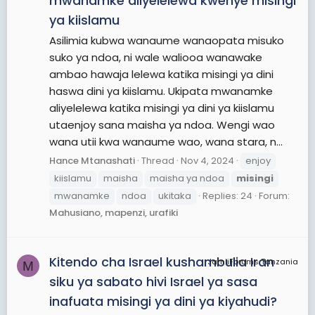
mwanamke aliyelelewa kwenye misingi
ya kiislamu
Asilimia kubwa wanaume wanaopata misuko
suko ya ndoa, ni wale waliooa wanawake
ambao hawaja lelewa katika misingi ya dini
haswa dini ya kiislamu. Ukipata mwanamke
aliyelelewa katika misingi ya dini ya kiislamu
utaenjoy sana maisha ya ndoa. Wengi wao
wana utii kwa wanaume wao, wana stara, n...
Hance Mtanashati
Thread
Nov 4, 2024
enjoy
kiislamu
maisha
maisha ya ndoa
misingi
mwanamke
ndoa
ukitaka
Replies: 24
Forum:
Mahusiano, mapenzi, urafiki
Kitendo cha Israel kushambulia Iran
JamiiForums Tanzania
M
siku ya sabato hivi Israel ya sasa
inafuata misingi ya dini ya kiyahudi?