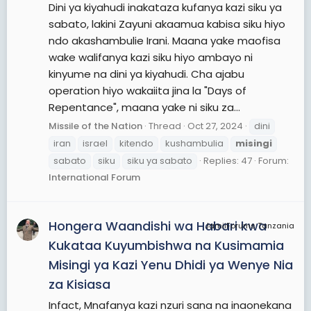
Dini ya kiyahudi inakataza kufanya kazi siku ya
sabato, lakini Zayuni akaamua kabisa siku hiyo
ndo akashambulie Irani. Maana yake maofisa
wake walifanya kazi siku hiyo ambayo ni
kinyume na dini ya kiyahudi. Cha ajabu
operation hiyo wakaiita jina la "Days of
Repentance", maana yake ni siku za...
Missile of the Nation
Thread
Oct 27, 2024
dini
iran
israel
kitendo
kushambulia
misingi
sabato
siku
siku ya sabato
Replies: 47
Forum:
International Forum
Hongera Waandishi wa Habari kwa
JamiiForums Tanzania
Kukataa Kuyumbishwa na Kusimamia
Misingi ya Kazi Yenu Dhidi ya Wenye Nia
za Kisiasa
Infact, Mnafanya kazi nzuri sana na inaonekana