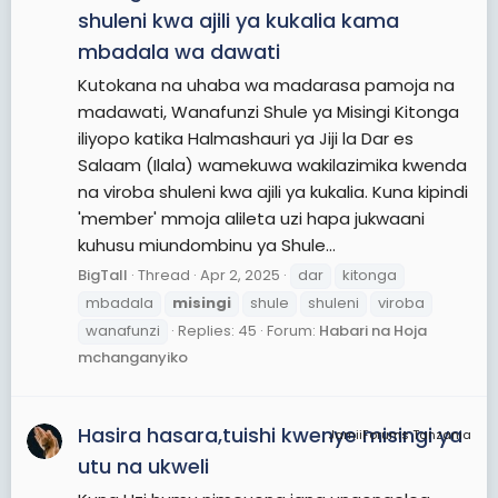
shuleni kwa ajili ya kukalia kama
mbadala wa dawati
Kutokana na uhaba wa madarasa pamoja na
madawati, Wanafunzi Shule ya Misingi Kitonga
iliyopo katika Halmashauri ya Jiji la Dar es
Salaam (Ilala) wamekuwa wakilazimika kwenda
na viroba shuleni kwa ajili ya kukalia. Kuna kipindi
'member' mmoja alileta uzi hapa jukwaani
kuhusu miundombinu ya Shule...
BigTall
Thread
Apr 2, 2025
dar
kitonga
mbadala
misingi
shule
shuleni
viroba
wanafunzi
Replies: 45
Forum:
Habari na Hoja
mchanganyiko
Hasira hasara,tuishi kwenye misingi ya
JamiiForums Tanzania
utu na ukweli