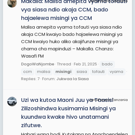
Makalla: Malisa amepita vyama tofauti
JamiiForums Tanzania
vya siasa ndio akaja CCM, bado
hajaelewa misingi ya CCM
Malisa amepita vyama tofauti vya siasa ndio
akaja CCM kwaiyo bado hajaelewa misingi ya
CCM kwaiyo huko aliko akajifunze misingi ya
chama cha mapinduzi – Makalla. Chanzo:
Wasafi FM
DogoWaNjombe
Thread
Feb 21, 2025
bado
ccm
malisa
misingi
siasa
tofauti
vyama
Replies: 7
Forum:
Jukwaa la Siasa
Uzi wa kutoa Maoni Juu ya Taasisi
JamiiForums Tanzania
Zilizoshindwa kusimamia Misingi ya
kuundwa kwake hivo unatamani
zifutwe.
Habari wana bodi. Kutokana na Anachoendelea