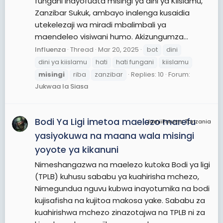
fungani inayofuata misingi ya dini ya Kiislamu,
Zanzibar Sukuk, ambayo inalenga kusaidia
utekelezaji wa miradi mbalimbali ya
maendeleo visiwani humo. Akizungumza...
Influenza
Thread
Mar 20, 2025
bot
dini
dini ya kiislamu
hati
hati fungani
kiislamu
misingi
riba
zanzibar
Replies: 10
Forum:
Jukwaa la Siasa
Bodi Ya Ligi imetoa maelezo marefu
JamiiForums Tanzania
yasiyokuwa na maana wala misingi
yoyote ya kikanuni
Nimeshangazwa na maelezo kutoka Bodi ya ligi
(TPLB) kuhusu sababu ya kuahirisha mchezo,
Nimegundua nguvu kubwa inayotumika na bodi
kujisafisha na kujitoa makosa yake. Sababu za
kuahirishwa mchezo zinazotajwa na TPLB ni za