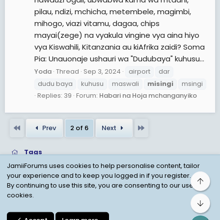
pilau, ndizi, mchicha, metembele, magimbi,
mihogo, viazi vitamu, dagaa, chips
mayai(zege) na vyakula vingine vya aina hiyo
vya Kiswahili, Kitanzania au kiAfrika zaidi? Soma
Pia: Unauonaje ushauri wa "Dudubaya" kuhusu...
Yoda
Thread
Sep 3, 2024
airport
dar
dudu baya
kuhusu
maswali
misingi
msingi
Replies: 39
Forum:
Habari na Hoja mchanganyiko
First
Last
Prev
2 of 6
Next
Tags
JamiiForums uses cookies to help personalise content, tailor
your experience and to keep you logged in if you register.
Top
Child Protection Policy
Personal Data Protection
By continuing to use this site, you are consenting to our use of
cookies.
Contact us
Terms
Privacy Policy
Help
Bot