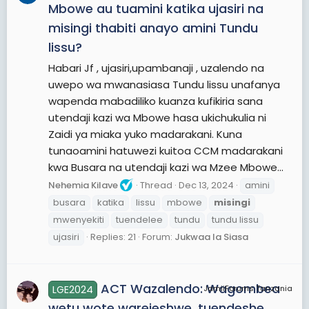
Mbowe au tuamini katika ujasiri na
misingi thabiti anayo amini Tundu
lissu?
Habari Jf , ujasiri,upambanaji , uzalendo na
uwepo wa mwanasiasa Tundu lissu unafanya
wapenda mabadiliko kuanza kufikiria sana
utendaji kazi wa Mbowe hasa ukichukulia ni
Zaidi ya miaka yuko madarakani. Kuna
tunaoamini hatuwezi kuitoa CCM madarakani
kwa Busara na utendaji kazi wa Mzee Mbowe...
Nehemia Kilave
Thread
Dec 13, 2024
amini
busara
katika
lissu
mbowe
misingi
mwenyekiti
tuendelee
tundu
tundu lissu
ujasiri
Replies: 21
Forum:
Jukwaa la Siasa
ACT Wazalendo: Wagombea
LGE2024
JamiiForums Tanzania
wetu wote warejeshwe, tuendeshe