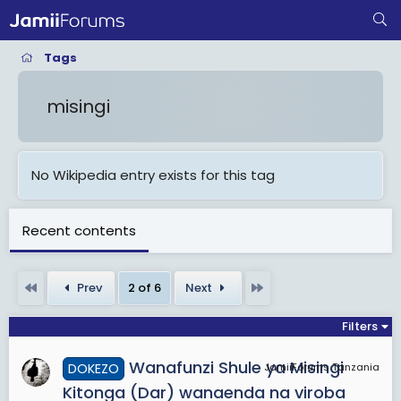
Tags
misingi
No Wikipedia entry exists for this tag
Recent contents
First
Last
Prev
2 of 6
Next
Filters
Wanafunzi Shule ya Misingi
DOKEZO
JamiiForums Tanzania
Kitonga (Dar) wanaenda na viroba