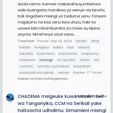
dunia nzima. Kamwe msikubali kuyumbishwa
wala kuzingatia matakwa ya wenye nia binafsi,
bali zingatieni misingi ya taaluma yenu. Fanyeni
majukumu na kazi zenu kwa uhuru, haki na
usawa bila mbambamba za mzee au kijana
yeyote. Mmefanya vizuri sana...
Tlaatlaah
Thread
Sep 22, 2024
binafsi
dhidi
habari
hongera
katika
kazi
kisiasa
kukataa
kusimama
kusimamia
majukumu
matakwa
misingi
na vyombo
nchini
nia
vyombo
vyombo vya habari
waandishi
waandishi wa habari
wenye
Replies: 17
Forum:
Habari na Hoja mchanganyiko
CHADEMA msigeuke kuwa Maalim Seif
JamiiForums Tanzania
wa Tanganyika, CCM na Serikali yake
haitoacha udhalimu. Simamieni misingi