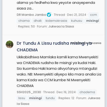
alama ya fedheha kwa yeyote anayependa
siasa za...
DR Mambo Jambo
Thread
Dec 21, 2024
ccm
chama
dhati
kidemokrasia
kuhusu
misingi
Replies: 50
Forum:
Jukwaa la Siasa
Dr Tundu A Lissu rudisha misingi ya
JamiiForums Tanzania
CHADEMA
Ukikabidhiwa Mamlaka kamili kama Mwenyekiti
wa CHADEMA rudisha Ile misingi ya kudai Haki.
Sio kuomba Haki kama alivyofanya mtangulizi
wako. NB: Mwenyekiti aliyepo kila mara analia Lia
kama Kada wa CCM kumbe NI Mwenyekiti
CHADEMA
SSH2025_2030
Thread
Dec 19, 2024
chadema
lissu
misingi
tundu
Replies: 12
Forum:
Jukwaa
la Siasa