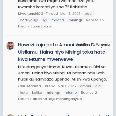
kiusalama kwa mujibu wa maelezo yao,
Kwamba kamati ya saa 72 iliahirisha...
MwananchiOG
Thread
Mar 18, 2025
bodi
bodi ya ligi
ligi
maana
misingi
Replies: 52
Forum:
Jamii Sports
Huwezi kuja pata Amani katika Dini ya
JamiiForums Tanzania
Uisilamu, Haina hiyo Misingi toka hata
kwa Mtume mwenyewe
Ni kudanganya Umma. Kuwa uislamu ni Dini ya
Amani. Haina hiyo Misingi. Muhamad hakuwahi
hubiri au sambaza upendo. Aliishi kwa upanga.
Chizi Maarifa
Thread
Mar 1, 2025
amani
dini
hata
katika
misingi
mtume
Replies: 2
Forum:
Habari na Hoja mchanganyiko