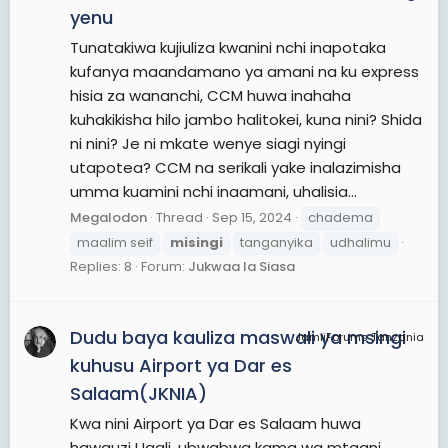
yenu
Tunatakiwa kujiuliza kwanini nchi inapotaka
kufanya maandamano ya amani na ku express
hisia za wananchi, CCM huwa inahaha
kuhakikisha hilo jambo halitokei, kuna nini? Shida
ni nini? Je ni mkate wenye siagi nyingi
utapotea? CCM na serikali yake inalazimisha
umma kuamini nchi inaamani, uhalisia...
Megalodon
Thread
Sep 15, 2024
chadema
maalim seif
misingi
tanganyika
udhalimu
Replies: 8
Forum:
Jukwaa la Siasa
Dudu baya kauliza maswali ya msingi
JamiiForums Tanzania
kuhusu Airport ya Dar es
Salaam(JKNIA)
Kwa nini Airport ya Dar es Salaam huwa
hawauzi Ugali, ubwabwa kama wa mtaani,