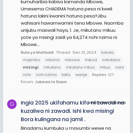
kumuharibia kabisa kamanda Mbowe,
Umesema CHADEMA hatuna pesa ni kweli
hatuna lakini kwanini hatuna pesa?Jibu
wahisani hawamwamini tena Mbowe. Naomba
unijubu maswali haya, 1. Je, mikutano mikuu
yote ya misingi zaidi ya 64,274 nchi nzima ni
Mbowe...
Rula ya Mafisadi
Thread
Dec 31, 2024
kanda
majimbo
mbona
mbowe
mikoa
mikutano
misingi
mkutano
mkutano mkuu
mkuu
nani
nchi
nchi nzima
taifa
wenje
Replies: 127
Forum:
Jukwaa la Siasa
Ingia 2025 ukifahamu kifo ni zawadi na
JamiiForums Tanzania
G
kuzaliwa ni zawadi. Ishi kwa misingi
Bora kulingana na jamii .
Binadamu kumbuka u mavumbi wewe na