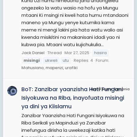
Kuna Uzi humu nimeuona jana unaongelea
ongezeko la watu wasio na hofu ya Mungu
mtaani Ki msingi ni kweli hata humu mtandaoni
maneno ya Mungu yenye kutumika kama
meme ni mengi lakini pia hata watu walio asi
kwenda misikitini na makanisani idadi yao ni
kubwa pia. Mtaani watu kujichukulia...
Jack Daniel
Thread
Mar 27, 2025
hasira
misingi
ukweli
utu
Replies: 4
Forum:
Mahusiano, mapenzi, urafiki
BoT: Zanzibar yaanzisha Hati Fungani
JamiiForums Tanzania
Isiyokuwa na Riba, inayofuata misingi
ya dini ya Kiislamu
Zanzibar Yaanzisha Hati Fungani Isiyokuwa na
Riba Serikali ya Mapinduzi ya Zanzibar
imefungua dirisha la uwekezaji katika hati