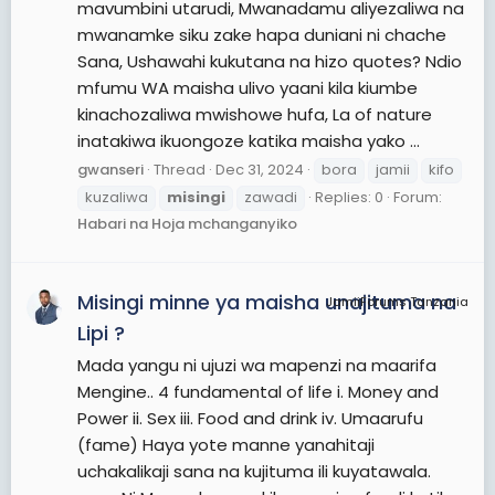
mavumbini utarudi, Mwanadamu aliyezaliwa na
mwanamke siku zake hapa duniani ni chache
Sana, Ushawahi kukutana na hizo quotes? Ndio
mfumu WA maisha ulivo yaani kila kiumbe
kinachozaliwa mwishowe hufa, La of nature
inatakiwa ikuongoze katika maisha yako ...
gwanseri
Thread
Dec 31, 2024
bora
jamii
kifo
kuzaliwa
misingi
zawadi
Replies: 0
Forum:
Habari na Hoja mchanganyiko
Misingi minne ya maisha unajituma na
JamiiForums Tanzania
Lipi ?
Mada yangu ni ujuzi wa mapenzi na maarifa
Mengine.. 4 fundamental of life i. Money and
Power ii. Sex iii. Food and drink iv. Umaarufu
(fame) Haya yote manne yanahitaji
uchakalikaji sana na kujituma ili kuyatawala.