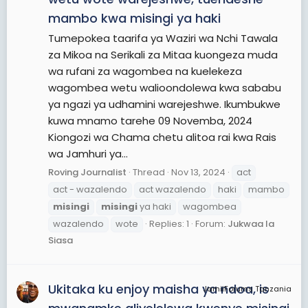
mambo kwa misingi ya haki
Tumepokea taarifa ya Waziri wa Nchi Tawala
za Mikoa na Serikali za Mitaa kuongeza muda
wa rufani za wagombea na kuelekeza
wagombea wetu walioondolewa kwa sababu
ya ngazi ya udhamini warejeshwe. Ikumbukwe
kuwa mnamo tarehe 09 Novemba, 2024
Kiongozi wa Chama chetu alitoa rai kwa Rais
wa Jamhuri ya...
Roving Journalist
Thread
Nov 13, 2024
act
act - wazalendo
act wazalendo
haki
mambo
misingi
misingi
ya haki
wagombea
wazalendo
wote
Replies: 1
Forum:
Jukwaa la
Siasa
Ukitaka ku enjoy maisha ya ndoa, is
JamiiForums Tanzania