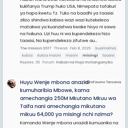
kukifanya Trump huko USA, Nimepata tafakuri
ya hapa kwetu Tz. Tuko na baadhi ya taasisi
zilizo shindwa kabisa wazi wazi kutekeleza
matakwa ya kuanzishwa kwake hivyo ni sawa
na hakuna. Uzi huu ni wa kupendekeza hizo
taasisi, Na kupendekeza zifutwe au...
The mission 2017
Thread
Feb 8, 2025
kusimamia
kutoa
kutoa maoni
maoni
misingi
taasisi
Replies: 35
Forum:
Habari na Hoja mchanganyiko
Huyu Wenje mbona anazidi
JamiiForums Tanzania
kumuharibia Mbowe, kama
amechangia 250M Mkutano Mkuu wa
Taifa nani amechangia mikutano
mikuu 64,000 ya misingi nchi nzima?
Kamanda Wenje mbona unazidi kumuanika na