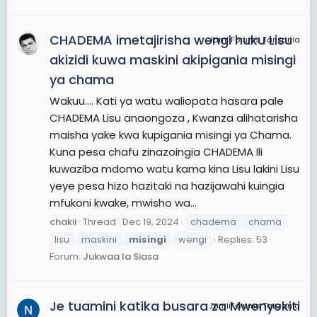
CHADEMA imetajirisha wengi huku Lisu
JamiiForums Tanzania
akizidi kuwa maskini akipigania misingi
ya chama
Wakuu.... Kati ya watu waliopata hasara pale
CHADEMA Lisu anaongoza , Kwanza alihatarisha
maisha yake kwa kupigania misingi ya Chama.
Kuna pesa chafu zinazoingia CHADEMA Ili
kuwaziba mdomo watu kama kina Lisu lakini Lisu
yeye pesa hizo hazitaki na hazijawahi kuingia
mfukoni kwake, mwisho wa...
chakii
Thread
Dec 19, 2024
chadema
chama
lisu
maskini
misingi
wengi
Replies: 53
Forum:
Jukwaa la Siasa
Je tuamini katika busara za Mwenyekiti
JamiiForums Tanzania