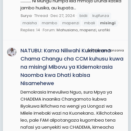
............ Ni Mungu humpa kila mmoja ufundi katika
jambo husika, au kupata...
Surya
Thread
Dec 27, 2024
bidii
kujifunza
maisha
mambo
mapenzi
mbali
misingi
Replies: 14
Forum:
Mahusiano, mapenzi, urafiki
NATUBU: Kama Niliwahi Kukitukana
JamiiForums Tanzania
Chama Changu cha CCM kuhusu kuwa
na misingi Mibovu ya Kidemokrasia
Naomba kwa Dhati kabisa
Nisamehewe
Demokrasia Imevuliwa Nguo, sura Mpya ya
CHADEMA inaanika Changamoto kubwa
Iliyokuwa ikifichwa na wengi ya Uongozi wa
Milele imebaki wazi na Kuonekana.. Kilichotokea
leo, pale FAM alipotangaza kugombea tena
nafasi ya uenyekiti wa CHADEMA, kimeacha