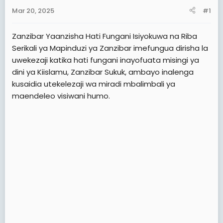
a
e
Mar 20, 2025
#1
r
t
Zanzibar Yaanzisha Hati Fungani Isiyokuwa na Riba
e
Serikali ya Mapinduzi ya Zanzibar imefungua dirisha la
r
uwekezaji katika hati fungani inayofuata misingi ya
dini ya Kiislamu, Zanzibar Sukuk, ambayo inalenga
kusaidia utekelezaji wa miradi mbalimbali ya
maendeleo visiwani humo.