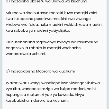
a) Inazalisha Ukosefu wa Usawa wa Kiuchumi
wa kifedha na kubaini kuwa baadhi ya watu, kutokana
na imani zao za kidini, walikuwa wakishindwa kushiriki
kwenye uwekezaji unaotoa riba.
Mfumo wa riba hufanya matajiri kuwa matajiri zaidi
kwa kukopesha pesa kwa masikini kwa viwango
"Kufuatia utafiti huu, tulifanya marekebisho kwenye
vikubwa vya faida, huku masikini wakizidi kuwa maskini
Sheria ya Benki Kuu, Sheria ya Benki na Taasisi za Fedha,
kwa sababu ya madeni yasiyolipika.
pamoja na Sheria ya Huduma Ndogo za Fedha ili
kuwezesha utekelezaji wa masoko haya ya fedha kwa
kuzingatia misingi ya Kiislamu," alisema.
Hili husababisha mgawanyo mbaya wa rasilimali na
ongezeko la tabaka la matajiri wachache
Aliongeza kuwa fursa hii ya uwekezaji inaruhusu
wanaotawala uchumi.
wananchi wa ndani na nje ya nchi kushiriki kikamilifu,
hivyo kuchochea matumizi ya huduma rasmi za kifedha.
"Ni uwekezaji halali kisheria unaowapa wananchi wote
fursa ya kushiriki kulingana na imani zao, hivyo kusaidia
b) Inasababisha Mdororo wa Kiuchumi
miradi ya maendeleo ya serikali, kukuza, na pia
kuwanufaisha wawekezaji," alieleza.
Wakati watu wengi wanakopa kwa viwango vikubwa
vya riba, wanapata mzigo wa kulipa madeni, na hii
Kwa upande wake, Waziri wa Nchi, Ofisi ya Rais, Fedha
na Mipango Zanzibar, Dk. Saada Mkuya, alisema kuwa
hupunguza matumizi yao ya kawaida, hivyo
katika mwaka wa fedha 2024/2025, Serikali ya
kusababisha mdororo wa kiuchumi.
Mapinduzi ya Zanzibar imepanga kupata fedha kupitia
hati fungani ya Sukuk kwa ajili ya kutekeleza miradi