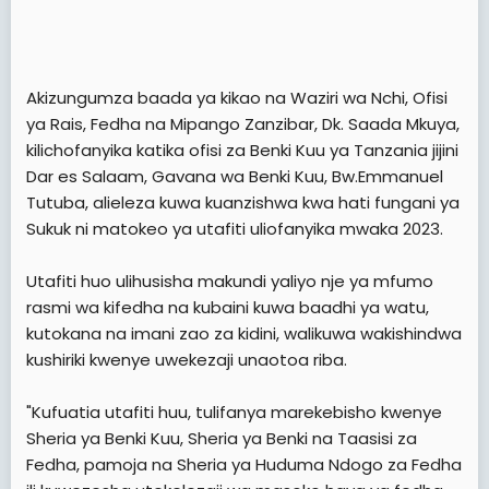
Akizungumza baada ya kikao na Waziri wa Nchi, Ofisi
ya Rais, Fedha na Mipango Zanzibar, Dk. Saada Mkuya,
kilichofanyika katika ofisi za Benki Kuu ya Tanzania jijini
Dar es Salaam, Gavana wa Benki Kuu, Bw.Emmanuel
Tutuba, alieleza kuwa kuanzishwa kwa hati fungani ya
Sukuk ni matokeo ya utafiti uliofanyika mwaka 2023.
Utafiti huo ulihusisha makundi yaliyo nje ya mfumo
rasmi wa kifedha na kubaini kuwa baadhi ya watu,
kutokana na imani zao za kidini, walikuwa wakishindwa
kushiriki kwenye uwekezaji unaotoa riba.
"Kufuatia utafiti huu, tulifanya marekebisho kwenye
Sheria ya Benki Kuu, Sheria ya Benki na Taasisi za
Fedha, pamoja na Sheria ya Huduma Ndogo za Fedha