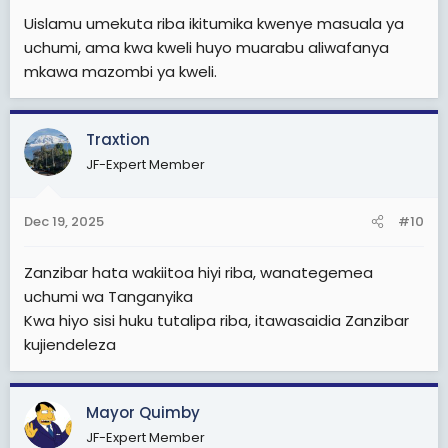
Uislamu umekuta riba ikitumika kwenye masuala ya
uchumi, ama kwa kweli huyo muarabu aliwafanya
mkawa mazombi ya kweli.
Traxtion
JF-Expert Member
Dec 19, 2025
#10
Zanzibar hata wakiitoa hiyi riba, wanategemea
uchumi wa Tanganyika
Kwa hiyo sisi huku tutalipa riba, itawasaidia Zanzibar
kujiendeleza
Mayor Quimby
JF-Expert Member