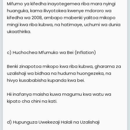
Mifumo ya kifedha inayotegemea riba mara nyingi
muhimu ya maendeleo.
huanguka, kama ilivyotokea kwenye mdororo wa
"Miradi itakayotekelezwa ni pamoja na ujenzi wa
kifedha wa 2008, ambapo mabenki yalitoa mikopo
hospitali ya matibabu ya saratani ya Binguni, ujenzi wa
mingi kwa riba kubwa, na hatimaye, uchumi wa dunia
kilomita 40 za barabara visiwani Unguja na Pemba,
ukaathirika.
maboresho ya miundombinu ya umeme, na ujenzi wa
bandari jumuishi ya Mangapwani," alisema Dk. Mkuya.
Alifafanua kuwa mwitikio kutoka kwa wananchi wa dini
c) Huchochea Mfumuko wa Bei (Inflation)
zote pamoja na taasisi mbalimbali umekuwa mkubwa,
huku serikali ikilenga kukusanya shilingi trilioni 1.115.
Benki zinapotoa mikopo kwa riba kubwa, gharama za
Katika awamu ya kwanza, lengo ni kukusanya shilingi
uzalishaji wa bidhaa na huduma huongezeka, na
bilioni 600.
hivyo kusababisha kupanda kwa bei.
Dirisha la uwekezaji katika hati fungani hiyo, ambayo
kiwango cha chini cha uwekezaji ni shilingi milioni moja,
Hii inafanya maisha kuwa magumu kwa watu wa
lilifunguliwa tarehe 6 Machi 2025 na linatarajiwa
kipato cha chini na kati.
kufungwa tarehe 11 Aprili 2025.
d) Hupunguza Uwekezaji Halali na Uzalishaji