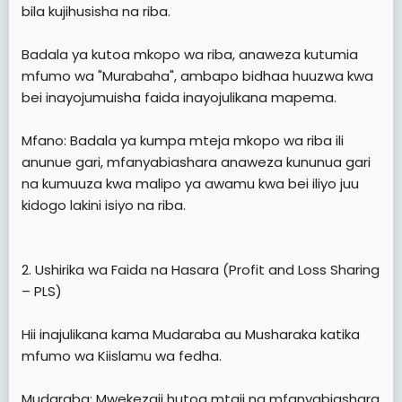
bila kujihusisha na riba.
Badala ya kutoa mkopo wa riba, anaweza kutumia
mfumo wa "Murabaha", ambapo bidhaa huuzwa kwa
bei inayojumuisha faida inayojulikana mapema.
Mfano: Badala ya kumpa mteja mkopo wa riba ili
anunue gari, mfanyabiashara anaweza kununua gari
na kumuuza kwa malipo ya awamu kwa bei iliyo juu
kidogo lakini isiyo na riba.
2. Ushirika wa Faida na Hasara (Profit and Loss Sharing
– PLS)
Hii inajulikana kama Mudaraba au Musharaka katika
mfumo wa Kiislamu wa fedha.
Mudaraba: Mwekezaji hutoa mtaji na mfanyabiashara