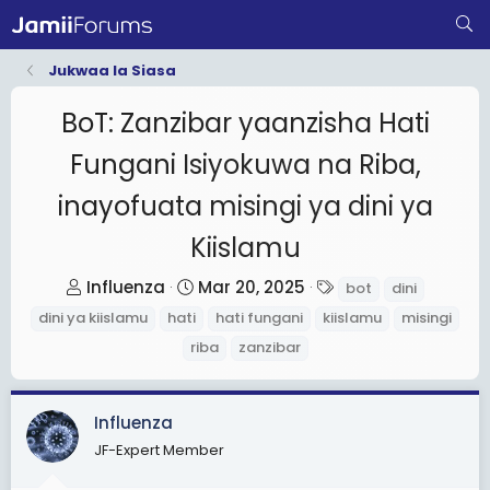
Jukwaa la Siasa
BoT: Zanzibar yaanzisha Hati
Fungani Isiyokuwa na Riba,
inayofuata misingi ya dini ya
Kiislamu
T
S
T
Influenza
Mar 20, 2025
bot
dini
h
t
a
dini ya kiislamu
hati
hati fungani
kiislamu
misingi
r
a
g
riba
zanzibar
e
r
s
a
t
d
d
Influenza
s
a
JF-Expert Member
t
t