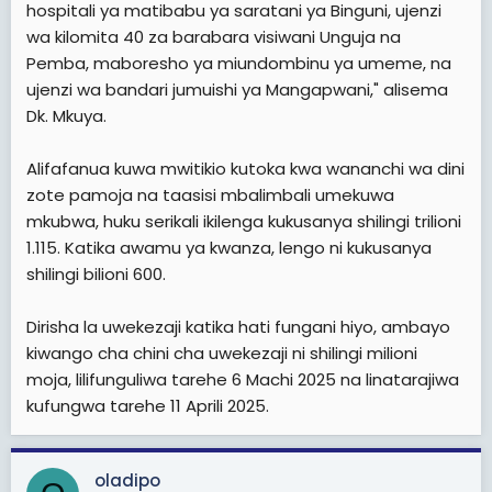
hospitali ya matibabu ya saratani ya Binguni, ujenzi
wa kilomita 40 za barabara visiwani Unguja na
Pemba, maboresho ya miundombinu ya umeme, na
ujenzi wa bandari jumuishi ya Mangapwani," alisema
Dk. Mkuya.
Alifafanua kuwa mwitikio kutoka kwa wananchi wa dini
zote pamoja na taasisi mbalimbali umekuwa
mkubwa, huku serikali ikilenga kukusanya shilingi trilioni
1.115. Katika awamu ya kwanza, lengo ni kukusanya
shilingi bilioni 600.
Dirisha la uwekezaji katika hati fungani hiyo, ambayo
kiwango cha chini cha uwekezaji ni shilingi milioni
moja, lilifunguliwa tarehe 6 Machi 2025 na linatarajiwa
kufungwa tarehe 11 Aprili 2025.
oladipo