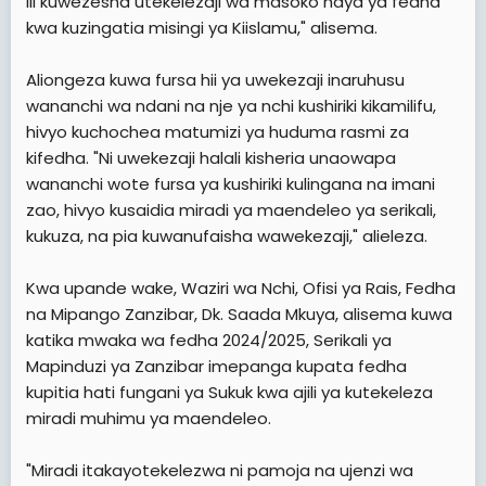
ili kuwezesha utekelezaji wa masoko haya ya fedha
kwa kuzingatia misingi ya Kiislamu," alisema.
Aliongeza kuwa fursa hii ya uwekezaji inaruhusu
wananchi wa ndani na nje ya nchi kushiriki kikamilifu,
hivyo kuchochea matumizi ya huduma rasmi za
kifedha. "Ni uwekezaji halali kisheria unaowapa
wananchi wote fursa ya kushiriki kulingana na imani
zao, hivyo kusaidia miradi ya maendeleo ya serikali,
kukuza, na pia kuwanufaisha wawekezaji," alieleza.
Kwa upande wake, Waziri wa Nchi, Ofisi ya Rais, Fedha
na Mipango Zanzibar, Dk. Saada Mkuya, alisema kuwa
katika mwaka wa fedha 2024/2025, Serikali ya
Mapinduzi ya Zanzibar imepanga kupata fedha
kupitia hati fungani ya Sukuk kwa ajili ya kutekeleza
miradi muhimu ya maendeleo.
"Miradi itakayotekelezwa ni pamoja na ujenzi wa