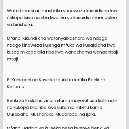
Watu binafsi au mashirika yanaweza kusaidiana kwa
mikopo isiyo na riba kwa nia ya kusaidia maendeleo
ya biashara.
Mfano: Kikundi cha wafanyabiashara wa ndogo
ndogo kinaweza kujenga mfuko wa kusaidiana kwa
kutoa mikopo bila riba kwa wanachama wanaohitaji
mtaji.
6. Kuhifadhi na Kuwekeza Akiba katika Benki za
Kiislamu
Benki za Kiislamu zina mifumo inayoruhusu kuhifadhi
na kukopa bila riba kwa kutumia mbinu kama
Murabaha, Musharaka, Mudaraba, na Ijara.
Mfano: Badala ya kuweka pesa kwenye benki ya