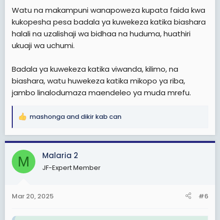
Watu na makampuni wanapoweza kupata faida kwa
kukopesha pesa badala ya kuwekeza katika biashara
halali na uzalishaji wa bidhaa na huduma, huathiri
ukuaji wa uchumi.
Badala ya kuwekeza katika viwanda, kilimo, na
biashara, watu huwekeza katika mikopo ya riba,
jambo linalodumaza maendeleo ya muda mrefu.
mashonga
and
dikir kab can
R
e
a
c
Malaria 2
M
t
JF-Expert Member
i
o
n
Mar 20, 2025
#6
s
: