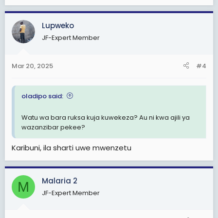
e
a
c
Lupweko
t
JF-Expert Member
i
o
n
Mar 20, 2025
#4
s
:
oladipo said:
Watu wa bara ruksa kuja kuwekeza? Au ni kwa ajili ya
wazanzibar pekee?
Karibuni, ila sharti uwe mwenzetu
Malaria 2
M
JF-Expert Member