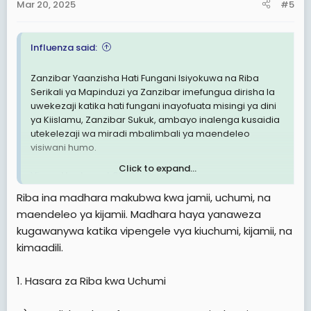
Mar 20, 2025
#5
Influenza said:
Zanzibar Yaanzisha Hati Fungani Isiyokuwa na Riba
Serikali ya Mapinduzi ya Zanzibar imefungua dirisha la
uwekezaji katika hati fungani inayofuata misingi ya dini
ya Kiislamu, Zanzibar Sukuk, ambayo inalenga kusaidia
utekelezaji wa miradi mbalimbali ya maendeleo
visiwani humo.
Click to expand...
View attachment 3276953
Riba ina madhara makubwa kwa jamii, uchumi, na
Akizungumza baada ya kikao na Waziri wa Nchi, Ofisi ya
maendeleo ya kijamii. Madhara haya yanaweza
Rais, Fedha na Mipango Zanzibar, Dk. Saada Mkuya,
kugawanywa katika vipengele vya kiuchumi, kijamii, na
kilichofanyika katika ofisi za Benki Kuu ya Tanzania jijini
Dar es Salaam, Gavana wa Benki Kuu, Bw.Emmanuel
kimaadili.
Tutuba, alieleza kuwa kuanzishwa kwa hati fungani ya
Sukuk ni matokeo ya utafiti uliofanyika mwaka 2023.
1. Hasara za Riba kwa Uchumi
Utafiti huo ulihusisha makundi yaliyo nje ya mfumo rasmi