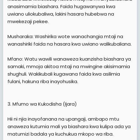
anasimamia biashara. Faida hugawanywa kwa
uwiano uliokubaliwa, lakini hasara hubebwa na
mwekezaji pekee.
Musharaka: Washirika wote wanachangia mtaji na
wanashiriki faida na hasara kwa uwiano walikubaliana.
Mfano: Watu wawili wanaweza kuanzisha biashara ya
samaki, mmoja akitoa mtaji na mwingine akisimamia
shughuli. Wakikubali kugawana faida kwa asilimia
fulani, hakuna riba inayohusika.
3. Mfumo wa Kukodisha (Ijara)
Hii ni njia inayofanana na upangaji, ambapo mtu
anaweza kutumia mali ya biashara kwa kulipa ada ya
matumizi badala ya kuchukua mkopo wa riba.