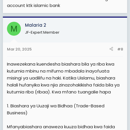
account ktk islamic bank
Malaria 2
M
JF-Expert Member
Mar 20, 2025
#8
Inawezekana kuendesha biashara bila ya riba kwa
kutumia mbinu na mifumo mbadala inayofuata
misingi ya uadilifu na haki. Katika Uislamu, biashara
halali hufanyika kwa njia zinazohakikisha faida bila ya
kutumia riba (ribaa). Kwa mfano tuangalie hapa
1. Biashara ya Uuzaji wa Bidhaa (Trade-Based
Business)
Mfanyabiashara anaweza kuuza bidhaa kwa faida