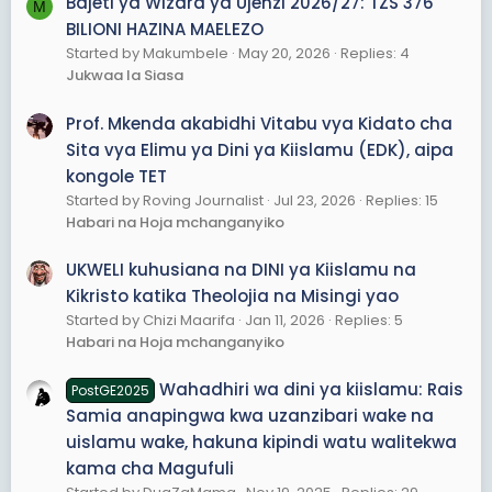
Bajeti ya Wizara ya Ujenzi 2026/27: TZS 376
M
BILIONI HAZINA MAELEZO
Started by Makumbele
May 20, 2026
Replies: 4
Jukwaa la Siasa
Prof. Mkenda akabidhi Vitabu vya Kidato cha
Sita vya Elimu ya Dini ya Kiislamu (EDK), aipa
kongole TET
Started by Roving Journalist
Jul 23, 2026
Replies: 15
Habari na Hoja mchanganyiko
UKWELI kuhusiana na DINI ya Kiislamu na
Kikristo katika Theolojia na Misingi yao
Started by Chizi Maarifa
Jan 11, 2026
Replies: 5
Habari na Hoja mchanganyiko
Wahadhiri wa dini ya kiislamu: Rais
PostGE2025
Samia anapingwa kwa uzanzibari wake na
uislamu wake, hakuna kipindi watu walitekwa
kama cha Magufuli