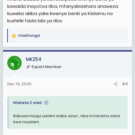
kawaida inayotoa riba, mfanyabiashara anaweza
kuweka akiba yake kwenye benki ya Kiislamu na
kushiriki faida bila ya riba.
mashonga
R
e
a
c
MK254
t
JF-Expert Member
i
o
n
Dec 19, 2025
#9
s
:
Malaria 2 said:
Itakuwa haujui uislam wake vizuri , riba ni haramu sana
kwa muislam